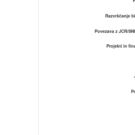
Razvrščanje bi
Povezava z JCR/SN
Projekti in fi
P