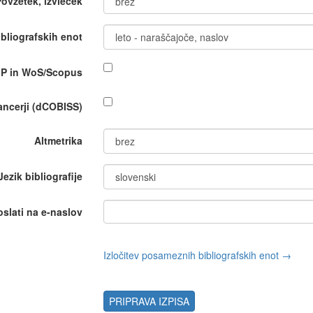
Povzetek, izvleček
bliografskih enot
IP in WoS/Scopus
nancerji (dCOBISS)
Altmetrika
Jezik bibliografije
oslati na e-naslov
Izločitev posameznih bibliografskih enot →
PRIPRAVA IZPISA