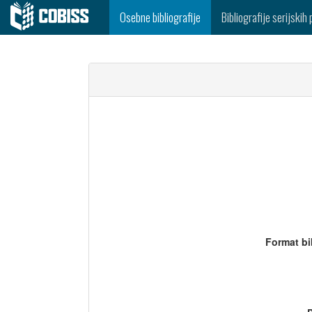
Osebne bibliografije
Bibliografije serijskih 
Format bi