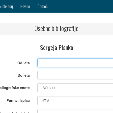
publikacij
Novice
Pomoč
Osebne bibliografije
Sergeja Planko
Od leta
Do leta
bliografske enote
Format izpisa