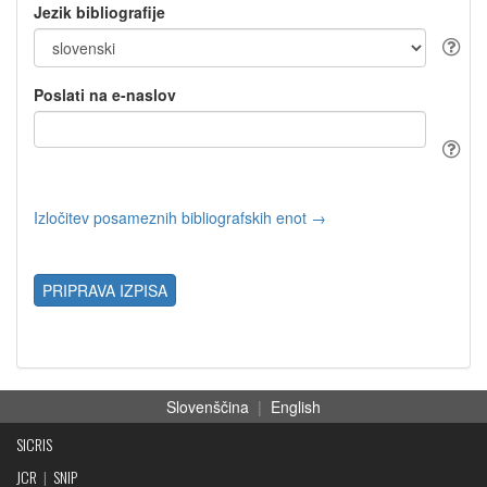
Jezik bibliografije
Poslati na e-naslov
Izločitev posameznih bibliografskih enot →
PRIPRAVA IZPISA
Slovenščina
|
English
SICRIS
JCR
|
SNIP