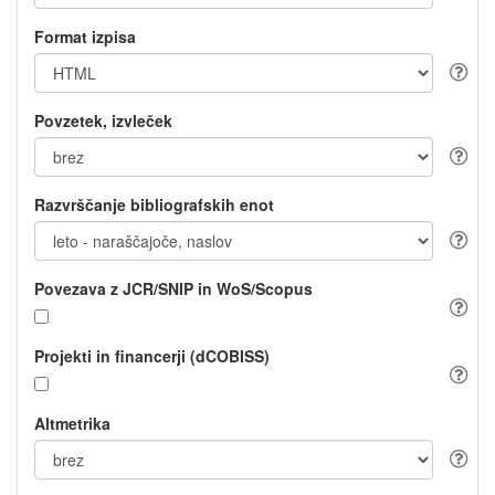
Format izpisa
Povzetek, izvleček
Razvrščanje bibliografskih enot
Povezava z JCR/SNIP in WoS/Scopus
Projekti in financerji (dCOBISS)
Altmetrika