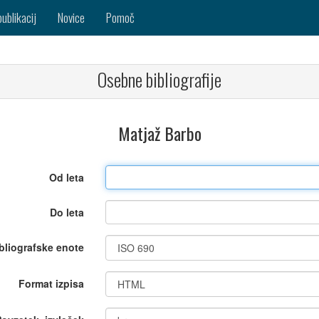
publikacij
Novice
Pomoč
Osebne bibliografije
Matjaž Barbo
Od leta
Do leta
bliografske enote
Format izpisa