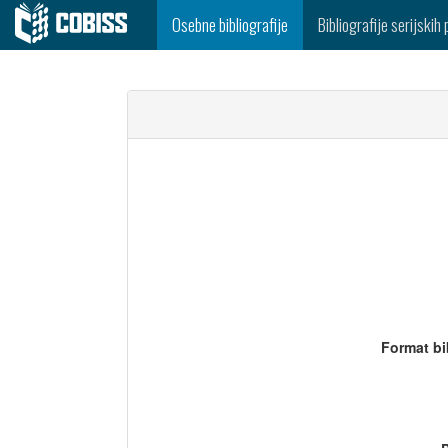
Osebne bibliografije
Bibliografije serijskih 
Format bi