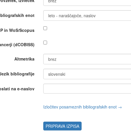
Povzetek, izvleček
bliografskih enot
IP in WoS/Scopus
nancerji (dCOBISS)
Altmetrika
Jezik bibliografije
oslati na e-naslov
Izločitev posameznih bibliografskih enot →
PRIPRAVA IZPISA