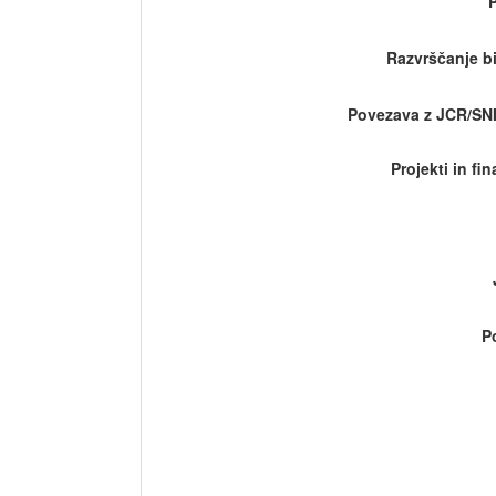
Razvrščanje bi
Povezava z JCR/SN
Projekti in fi
P