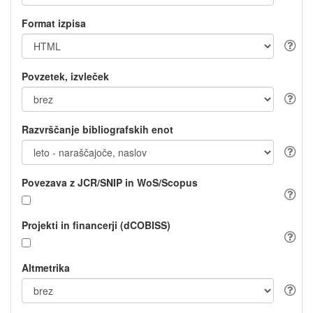
Format izpisa
Povzetek, izvleček
Razvrščanje bibliografskih enot
Povezava z JCR/SNIP in WoS/Scopus
Projekti in financerji (dCOBISS)
Altmetrika