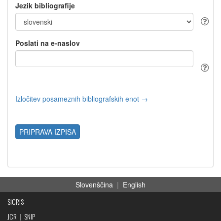
Jezik bibliografije
Poslati na e-naslov
Izločitev posameznih bibliografskih enot →
PRIPRAVA IZPISA
Slovenščina
|
English
SICRIS
JCR
|
SNIP