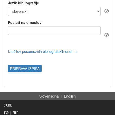
Jezik bibliografije
Poslati na e-naslov
Izločitev posameznih bibliografskih enot →
PRIPRAVA IZPISA
Slovenščina
|
English
SICRIS
JCR
|
SNIP