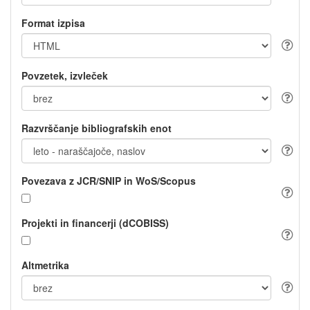
Format izpisa
Povzetek, izvleček
Razvrščanje bibliografskih enot
Povezava z JCR/SNIP in WoS/Scopus
Projekti in financerji (dCOBISS)
Altmetrika