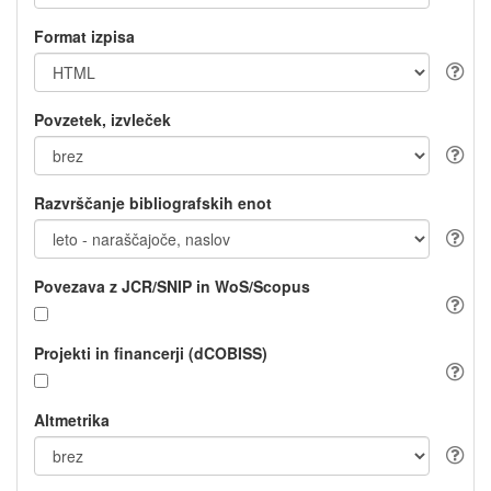
Format izpisa
Povzetek, izvleček
Razvrščanje bibliografskih enot
Povezava z JCR/SNIP in WoS/Scopus
Projekti in financerji (dCOBISS)
Altmetrika