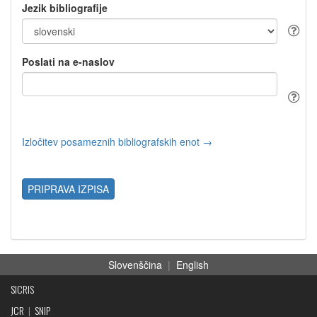
Jezik bibliografije
Poslati na e-naslov
Izločitev posameznih bibliografskih enot →
PRIPRAVA IZPISA
Slovenščina
|
English
SICRIS
JCR
|
SNIP