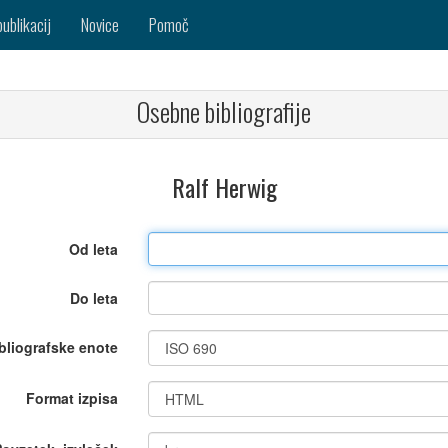
publikacij
Novice
Pomoč
Osebne bibliografije
Ralf Herwig
Od leta
Do leta
bliografske enote
Format izpisa