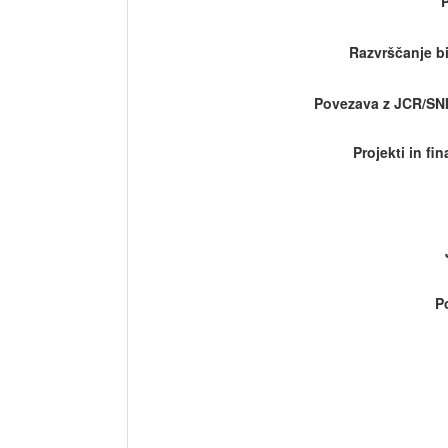
Razvrščanje bi
Povezava z JCR/SN
Projekti in fi
P