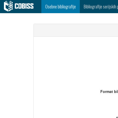
Osebne bibliografije
Bibliografije serijskih 
Format bi