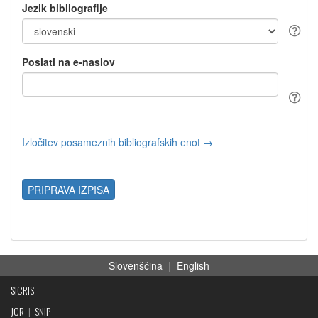
Jezik bibliografije
Poslati na e-naslov
Izločitev posameznih bibliografskih enot →
PRIPRAVA IZPISA
Slovenščina
|
English
SICRIS
JCR
|
SNIP