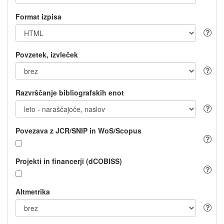
Format izpisa
Povzetek, izvleček
Razvrščanje bibliografskih enot
Povezava z JCR/SNIP in WoS/Scopus
Projekti in financerji (dCOBISS)
Altmetrika