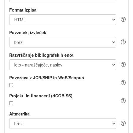
Format izpisa
Povzetek, izvleček
Razvrščanje bibliografskih enot
Povezava z JCR/SNIP in WoS/Scopus
Projekti in financerji (dCOBISS)
Altmetrika