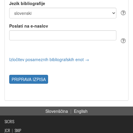
Jezik bibliografije
Poslati na e-naslov
Izločitev posameznih bibliografskih enot →
PRIPRAVA IZPISA
Slovenščina
|
English
SICRIS
JCR
|
SNIP