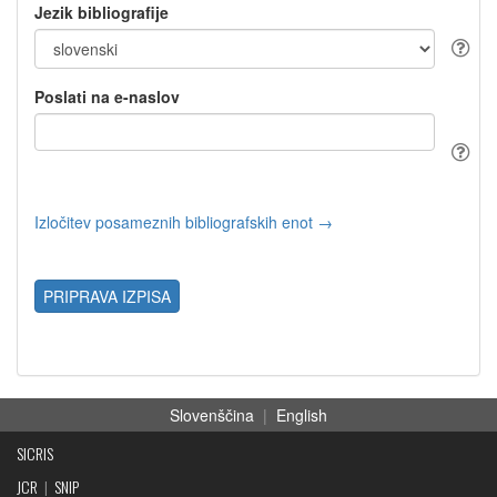
Jezik bibliografije
Poslati na e-naslov
Izločitev posameznih bibliografskih enot →
PRIPRAVA IZPISA
Slovenščina
|
English
SICRIS
JCR
|
SNIP