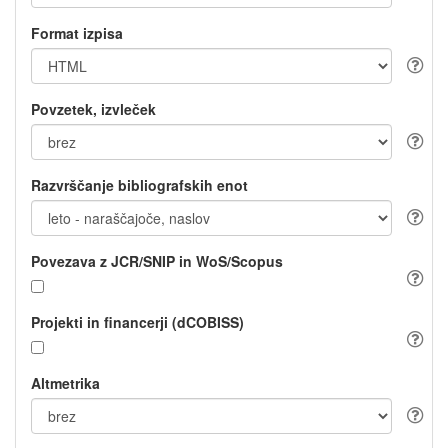
Format izpisa
Povzetek, izvleček
Razvrščanje bibliografskih enot
Povezava z JCR/SNIP in WoS/Scopus
Projekti in financerji (dCOBISS)
Altmetrika