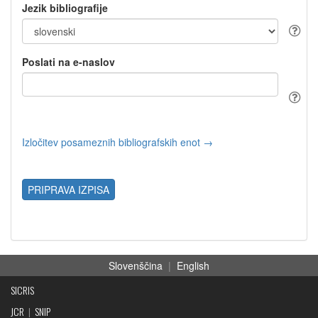
Jezik bibliografije
Poslati na e-naslov
Izločitev posameznih bibliografskih enot →
PRIPRAVA IZPISA
Slovenščina
|
English
SICRIS
JCR
|
SNIP