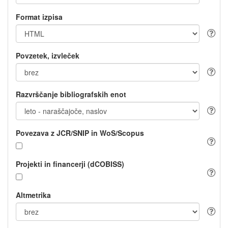
Format izpisa
Povzetek, izvleček
Razvrščanje bibliografskih enot
Povezava z JCR/SNIP in WoS/Scopus
Projekti in financerji (dCOBISS)
Altmetrika