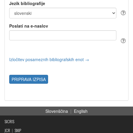
Jezik bibliografije
Poslati na e-naslov
Izločitev posameznih bibliografskih enot →
PRIPRAVA IZPISA
Slovenščina
|
English
SICRIS
JCR
|
SNIP