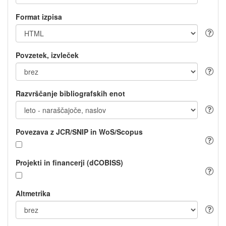
Format izpisa
Povzetek, izvleček
Razvrščanje bibliografskih enot
Povezava z JCR/SNIP in WoS/Scopus
Projekti in financerji (dCOBISS)
Altmetrika