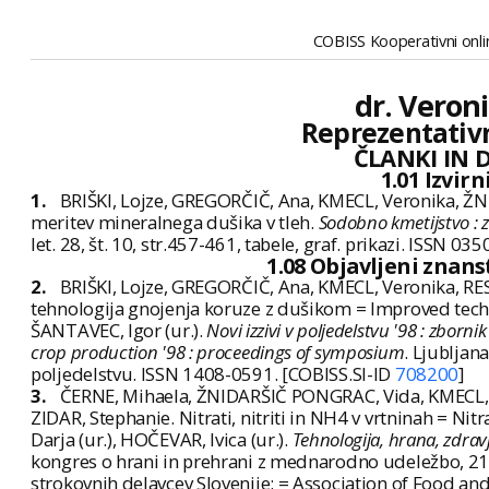
COBISS Kooperativni onlin
dr. Veron
Reprezentativn
ČLANKI IN 
1.01 Izvir
1.
BRIŠKI, Lojze, GREGORČIČ, Ana, KMECL, Veronika, Ž
meritev mineralnega dušika v tleh.
Sodobno kmetijstvo : z
let. 28, št. 10, str.457-461, tabele, graf. prikazi. ISSN 0
1.08 Objavljeni znan
2.
BRIŠKI, Lojze, GREGORČIČ, Ana, KMECL, Veronika, RE
tehnologija gnojenja koruze z dušikom = Improved techno
ŠANTAVEC, Igor (ur.).
Novi izzivi v poljedelstvu '98 : zborn
crop production '98 : proceedings of symposium
. Ljubljan
poljedelstvu. ISSN 1408-0591. [COBISS.SI-ID
708200
]
3.
ČERNE, Mihaela, ŽNIDARŠIČ PONGRAC, Vida, KMECL, V
ZIDAR, Stephanie. Nitrati, nitriti in NH4 v vrtninah = Nit
Darja (ur.), HOČEVAR, Ivica (ur.).
Tehnologija, hrana, zdravj
kongres o hrani in prehrani z mednarodno udeležbo, 21. -
strokovnih delavcev Slovenije: = Association of Food and 