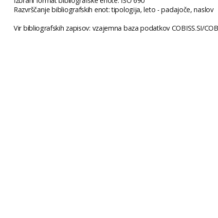
Izbrani format bibliografske enote: ISO 690
Razvrščanje bibliografskih enot: tipologija, leto - padajoče, naslov
Vir bibliografskih zapisov: vzajemna baza podatkov COBISS.SI/COBI