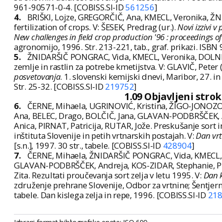
961-90571-0-4. [COBISS.SI-ID
561256
]
4.
BRIŠKI, Lojze, GREGORČIČ, Ana, KMECL, Veronika, Ž
fertilization of crops. V: ŠESEK, Predrag (ur.).
Novi izzivi v
New challenges in field crop production '96 : proceedings 
agronomijo, 1996. Str. 213-221, tab., graf. prikazi. ISB
5.
ŽNIDARŠIČ PONGRAC, Vida, KMECL, Veronika, DOLNIČA
zemlje in rastlin za potrebe kmetijstva. V: GLAVIČ, Pete
posvetovanja
. 1. slovenski kemijski dnevi, Maribor, 27.
Str. 25-32. [COBISS.SI-ID
219752
]
1.09 Objavljeni stro
6.
ČERNE, Mihaela, UGRINOVIĆ, Kristina, ŽIGO-JONOZO
Ana, BELEC, Drago, BOLČIČ, Jana, GLAVAN-PODBRŠČEK, A
Anica, PIRNAT, Patricija, RUTAR, Jože. Preskušanje sort
inštituta Slovenije in petih vrtnarskih postajah. V:
Dan vrt
[s.n.], 1997. 30 str., tabele. [COBISS.SI-ID
428904
]
7.
ČERNE, Mihaela, ŽNIDARŠIČ PONGRAC, Vida, KMECL, 
GLAVAN-PODBRŠČEK, Andreja, KOS-ZIDAR, Stephanie, PEZ
Zita. Rezultati proučevanja sort zelja v letu 1995. V:
Dan k
združenje prehrane Slovenije, Odbor za vrtnine; Šentjerne
tabele. Dan kislega zelja in repe, 1996. [COBISS.SI-ID
21