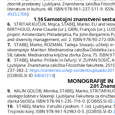
zbornik predavanj
. Ljubljana: Znanstvena založba Filozof
literature in kulture, 48. ISBN 978-961-237-511-9. ISS
49252706
]
1.16 Samostojni znanstveni sesta
6.
STRITAR KUČUK, Mojca, STABEJ, Marko. EU and lesser
BERTHOUD, Anne-Claude (ur.), GRIN, François (ur.), LÜDI
project
. Amsterdam; Philadelphia, Pa: John Benjamins Pu
and diversity management, vol. 2. ISBN 978-90-272-005
7.
STABEJ, Marko, ROZMAN, Tadeja. Slovarji, učitelji in š
slovaropisja
. Maribor: Mednarodna založba Oddelka za slov
58, tabele. Mednarodna knjižna zbirka Zora, 75. ISBN 9
8.
STABEJ, Marko. Prišleki in čefurji. V: ZUPAN SOSIČ, Alo
Ljubljana: Znanstvena založba Filozofske fakultete, 201
237-383-2.
https://centerslo.si/wp-content/uploads/20
[COBISS.SI-ID
44041314
]
MONOGRAFIJE IN
2.01 Znan
9.
KALIN GOLOB, Monika, STABEJ, Marko, STRITAR KUČ
visokega šolstva v Sloveniji
. Ljubljana: Fakulteta za družben
zbirka Stičišča. ISBN 978-961-235-716-0. [COBISS.SI-ID
10.
STABEJ, Marko.
V družbi z jezikom
. 1. izd. Ljubljana:
Trojinski konj. ISBN 978-961-92983-0-5. [COBISS.SI-ID