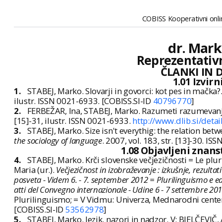
COBISS Kooperativni onlin
dr. Mark
Reprezentativn
ČLANKI IN 
1.01 Izvir
1.
STABEJ, Marko. Slovarji in govorci: kot pes in mačka?
ilustr. ISSN 0021-6933. [COBISS.SI-ID
40796770
]
2.
FERBEŽAR, Ina, STABEJ, Marko. Razumeti razumevan
[15]-31, ilustr. ISSN 0021-6933.
http://www.dlib.si/det
3.
STABEJ, Marko. Size isn't everythig: the relation bet
the sociology of language
. 2007, vol. 183, str. [13]-30. I
1.08 Objavljeni znan
4.
STABEJ, Marko. Krči slovenske večjezičnosti = Le plu
Maria (ur.).
Večjezičnost in izobraževanje : izkušnje, rezultat
posveta - Videm 6. - 7. september 2012 = Plurilinguismo e educa
atti del Convegno internazionale - Udine 6 - 7 settembre 20
Plurilinguismo; = V Vidmu: Univerza, Mednarodni center
[COBISS.SI-ID
53562978
]
5.
STABEJ, Marko. Jezik, nazori in nadzor. V: BJELČEVIČ,