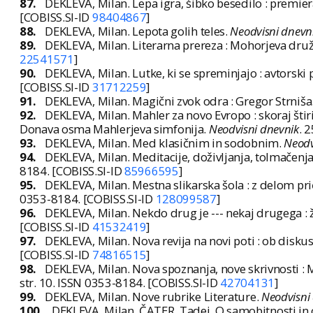
87.
DEKLEVA, Milan. Lepa igra, šibko besedilo : premie
[COBISS.SI-ID
98404867
]
88.
DEKLEVA, Milan. Lepota golih teles.
Neodvisni dnevn
89.
DEKLEVA, Milan. Literarna prereza : Mohorjeva družb
22541571
]
90.
DEKLEVA, Milan. Lutke, ki se spreminjajo : avtorski 
[COBISS.SI-ID
31712259
]
91.
DEKLEVA, Milan. Magični zvok odra : Gregor Strniša
92.
DEKLEVA, Milan. Mahler za novo Evropo : skoraj štir
Donava osma Mahlerjeva simfonija.
Neodvisni dnevnik
. 
93.
DEKLEVA, Milan. Med klasičnim in sodobnim.
Neodv
94.
DEKLEVA, Milan. Meditacije, doživljanja, tolmačenja,
8184. [COBISS.SI-ID
85966595
]
95.
DEKLEVA, Milan. Mestna slikarska šola : z delom pri
0353-8184. [COBISS.SI-ID
128099587
]
96.
DEKLEVA, Milan. Nekdo drug je --- nekaj drugega :
[COBISS.SI-ID
41532419
]
97.
DEKLEVA, Milan. Nova revija na novi poti : ob dis
[COBISS.SI-ID
74816515
]
98.
DEKLEVA, Milan. Nova spoznanja, nove skrivnosti : 
str. 10. ISSN 0353-8184. [COBISS.SI-ID
42704131
]
99.
DEKLEVA, Milan. Nove rubrike Literature.
Neodvisni
100.
DEKLEVA, Milan, ČATER, Tadej. O samobitnosti in od