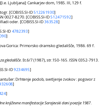
.][i.e. Ljubljana]: Cankarjev dom, 1985. III, 129 f.
fotogr. [COBISS.SI-ID
512261930
]
. ISSN 0027-8270. [COBISS.SI-ID
512471592
]
a Mladi oder. [COBISS.SI-ID
363528
]
]
SS.SI-ID
4782393
]
090
]
; Nova Gorica: Primorsko dramsko gledališče, 1986. 69 f.
 za gledališče
. št.6/7 (1987), str.150-165. ISSN 0352-7913.
SS.SI-ID
9234695
]
ntušer: Drhtenje podob, svetljenje zvokov : pogovor z
932608
]
424
]
e književne manifestacije Sarajevski dani poezije 1987
.