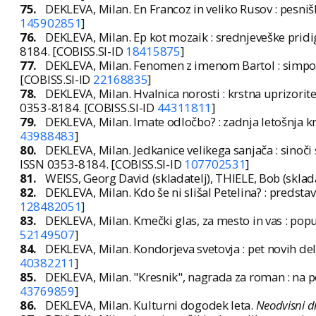
75.
DEKLEVA, Milan. En Francoz in veliko Rusov : pesni
145902851
]
76.
DEKLEVA, Milan. Ep kot mozaik : srednjeveške pridi
8184. [COBISS.SI-ID
18415875
]
77.
DEKLEVA, Milan. Fenomen z imenom Bartol : simpozij
[COBISS.SI-ID
22168835
]
78.
DEKLEVA, Milan. Hvalnica norosti : krstna uprizorit
0353-8184. [COBISS.SI-ID
44311811
]
79.
DEKLEVA, Milan. Imate odločbo? : zadnja letošnja k
43988483
]
80.
DEKLEVA, Milan. Jedkanice velikega sanjača : sinoč
ISSN 0353-8184. [COBISS.SI-ID
107702531
]
81.
WEISS, Georg David (skladatelj), THIELE, Bob (sklada
82.
DEKLEVA, Milan. Kdo še ni slišal Petelina? : predstav
128482051
]
83.
DEKLEVA, Milan. Kmečki glas, za mesto in vas : popu
52149507
]
84.
DEKLEVA, Milan. Kondorjeva svetovja : pet novih de
40382211
]
85.
DEKLEVA, Milan. "Kresnik", nagrada za roman : na 
43769859
]
86.
DEKLEVA, Milan. Kulturni dogodek leta.
Neodvisni d