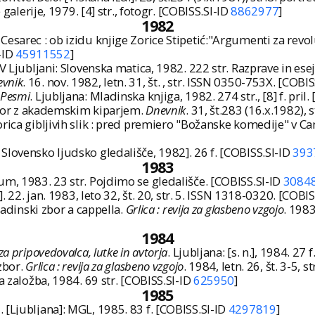
 galerije, 1979. [4] str., fotogr. [COBISS.SI-ID
8862977
]
1982
esarec : ob izidu knjige Zorice Stipetić:"Argumenti za revol
I-ID
45911552
]
 V Ljubljani: Slovenska matica, 1982. 222 str. Razprave in es
vnik
. 16. nov. 1982, letn. 31, št. , str. ISSN 0350-753X. [COBI
Pesmi
. Ljubljana: Mladinska knjiga, 1982. 274 str., [8] f. pril
govor z akademskim kiparjem.
Dnevnik
. 31, št.283 (16.x.1982),
orica gibljivih slik : pred premiero "Božanske komedije" v
e: Slovensko ljudsko gledališče, 1982]. 26 f. [COBISS.SI-ID
393
1983
zum, 1983. 23 str. Pojdimo se gledališče. [COBISS.SI-ID
3084
.]. 22. jan. 1983, leto 32, št. 20, str. 5. ISSN 1318-0320. [COBI
ladinski zbor a cappella.
Grlica : revija za glasbeno vzgojo
. 1983
1984
za pripovedovalca, lutke in avtorja
. Ljubljana: [s. n.], 1984. 27 
zbor.
Grlica : revija za glasbeno vzgojo
. 1984, letn. 26, št. 3-5,
a založba, 1984. 69 str. [COBISS.SI-ID
625950
]
1985
1
. [Ljubljana]: MGL, 1985. 83 f. [COBISS.SI-ID
4297819
]