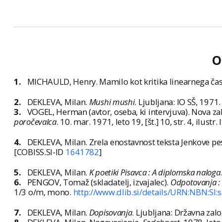
O
1.
MICHAULD, Henry. Mamilo kot kritika linearnega ča
2.
DEKLEVA, Milan.
Mushi mushi
. Ljubljana: IO SŠ, 1971.
3.
VOGEL, Herman (avtor, oseba, ki intervjuva). Nova zal
poročevalca
. 10. mar. 1971, leto 19, [št.] 10, str. 4, ilus
4.
DEKLEVA, Milan. Zrela enostavnost teksta Jenkove pes
[COBISS.SI-ID
1641782
]
5.
DEKLEVA, Milan.
K poetiki Pisavca : A diplomska naloga
6.
PENGOV, Tomaž (skladatelj, izvajalec).
Odpotovanja : 
1/3 o/m, mono.
http://www.dlib.si/details/URN:NBN:S
7.
DEKLEVA, Milan.
Dopisovanja
. Ljubljana: Državna zalo