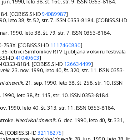
. jun. 1990, leto 38, št. 160, str. 9. ISSN 0353-8184.
8184. [COBISS.SI-ID
94089987
]
990, leto 38, št. 52, str. 7. ISSN 0353-8184. [COBISS.SI-ID
 mar. 1990, leto 38, št. 79, str. 7. ISSN 0353-8184.
0350-753X. [COBISS.SI-ID
1117460830
]
 35-letnici Simfonikov RTV Ljubljana v okviru festivala
S.SI-ID
41049603
]
 ISSN 0353-8184. [COBISS.SI-ID
126634499
]
vnik
. 23. nov. 1990, leto 40, št. 320, str. 11. ISSN 0353-
ni dnevnik
. 21. sep. 1990, leto 38, št. 258, str. 10. ISSN
r. 1990, leto 38, št. 115, str. 10. ISSN 0353-8184.
nov. 1990, leto 40, št. 313, str. 11. ISSN 0353-8184.
otroke.
Neodvisni dnevnik
. 6. dec. 1990, leto 40, št. 331,
84. [COBISS.SI-ID
32118275
]
t slovenistov.
Neodvisni dnevnik
. 28. jun. 1990, leto 38, št.