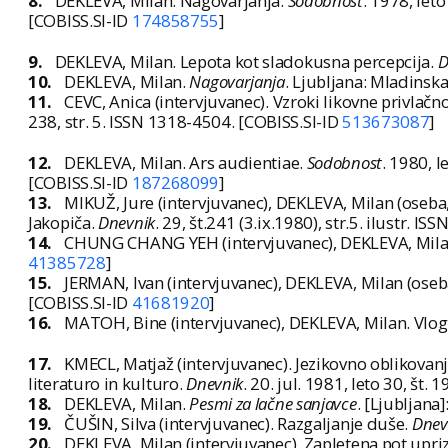
8.
DEKLEVA, Milan. Nagovarjanja.
Sodobnost
. 1978, leto
[COBISS.SI-ID
174858755
]
9.
DEKLEVA, Milan. Lepota kot sladokusna percepcija.
D
10.
DEKLEVA, Milan.
Nagovarjanja
. Ljubljana: Mladinska
11.
CEVC, Anica (intervjuvanec). Vzroki likovne privlačnos
238, str. 5. ISSN 1318-4504. [COBISS.SI-ID
513673087
]
12.
DEKLEVA, Milan. Ars audientiae.
Sodobnost
. 1980, l
[COBISS.SI-ID
187268099
]
13.
MIKUŽ, Jure (intervjuvanec), DEKLEVA, Milan (oseba, 
Jakopiča.
Dnevnik
. 29, št.241 (3.ix.1980), str.5. ilustr. 
14.
CHUNG CHANG YEH (intervjuvanec), DEKLEVA, Milan (o
41385728
]
15.
JERMAN, Ivan (intervjuvanec), DEKLEVA, Milan (oseb
[COBISS.SI-ID
41681920
]
16.
MATOH, Bine (intervjuvanec), DEKLEVA, Milan. Vlog
17.
KMECL, Matjaž (intervjuvanec). Jezikovno oblikovan
literaturo in kulturo.
Dnevnik
. 20. jul. 1981, leto 30, št.
18.
DEKLEVA, Milan.
Pesmi za lačne sanjavce
. [Ljubljana]
19.
ČUŠIN, Silva (intervjuvanec). Razgaljanje duše.
Dnev
20.
DEKLEVA, Milan (intervjuvanec). Zapletena pot upriz