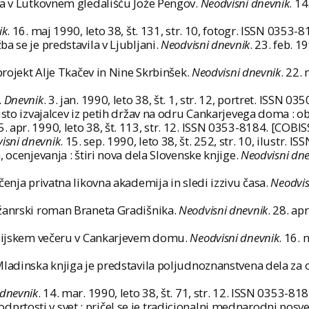
ra v Lutkovnem gledališču Jože Pengov.
Neodvisni dnevnik
. 14
ik
. 16. maj 1990, leto 38, št. 131, str. 10, fotogr. ISSN 0353-
a se je predstavila v Ljubljani.
Neodvisni dnevnik
. 23. feb. 1
projekt Alje Tkačev in Nine Skrbinšek.
Neodvisni dnevnik
. 22.
.
Dnevnik
. 3. jan. 1990, leto 38, št. 1, str. 12, portret. ISSN 
isto izvajalcev iz petih držav na odru Cankarjevega doma : ob
25. apr. 1990, leto 38, št. 113, str. 12. ISSN 0353-8184. [COBIS
isni dnevnik
. 15. sep. 1990, leto 38, št. 252, str. 10, ilustr.
 ocenjevanja : štiri nova dela Slovenske knjige.
Neodvisni dne
čenja privatna likovna akademija in sledi izzivu časa.
Neodvis
 žanrski roman Braneta Gradišnika.
Neodvisni dnevnik
. 28. ap
kusijskem večeru v Cankarjevem domu.
Neodvisni dnevnik
. 16. 
Mladinska knjiga je predstavila poljudnoznanstvena dela za 
 dnevnik
. 14. mar. 1990, leto 38, št. 71, str. 12. ISSN 0353-81
prtosti v svet : pričel se je tradicionalni mednarodni posve