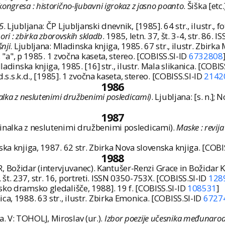
 kongresa : historično-ljubavni igrokaz z jasno poanto
. Šiška [etc
5
. Ljubljana: ČP Ljubljanski dnevnik, [1985]. 64 str., ilustr., 
ori : zbirka zborovskih skladb
. 1985, letn. 37, št. 3-4, str. 86
nji
. Ljubljana: Mladinska knjiga, 1985. 67 str., ilustr. Zbirk
.d. "a", p 1985. 1 zvočna kaseta, stereo. [COBISS.SI-ID
6732808
ladinska knjiga, 1985. [16] str., ilustr. Mala slikanica. [COBI
.d.s.s.k.d., [1985]. 1 zvočna kaseta, stereo. [COBISS.SI-ID
2142
1986
alka z neslutenimi družbenimi posledicami)
. Ljubljana: [s. n.]
1987
minalka z neslutenimi družbenimi posledicami).
Maske : revija
ska knjiga, 1987. 62 str. Zbirka Nova slovenska knjiga. [COBI
1988
ožidar (intervjuvanec). Kantušer-Renzi Grace in Božidar Ka
, št. 237, str. 16, portreti. ISSN 0350-753X. [COBISS.SI-ID
128
sko dramsko gledališče, 1988]. 19 f. [COBISS.SI-ID
108531
]
ica, 1988. 63 str., ilustr. Zbirka Emonica. [COBISS.SI-ID
6727
. V: TOHOLJ, Miroslav (ur.).
Izbor poezije učesnika međunarodn