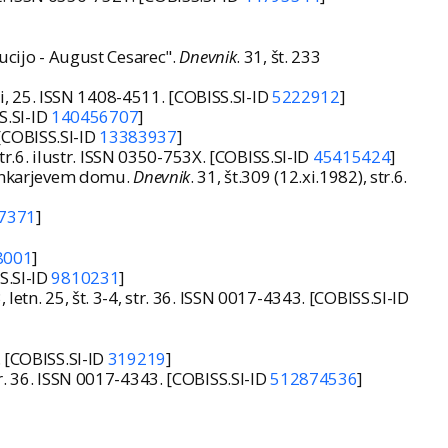
ucijo - August Cesarec".
Dnevnik
. 31, št. 233
eji, 25. ISSN 1408-4511. [COBISS.SI-ID
5222912
]
SS.SI-ID
140456707
]
. [COBISS.SI-ID
13383937
]
 str.6. ilustr. ISSN 0350-753X. [COBISS.SI-ID
45415424
]
 Cankarjevem domu.
Dnevnik
. 31, št.309 (12.xi.1982), str.6.
7371
]
8001
]
SS.SI-ID
9810231
]
, letn. 25, št. 3-4, str. 36. ISSN 0017-4343. [COBISS.SI-ID
f. [COBISS.SI-ID
319219
]
 str. 36. ISSN 0017-4343. [COBISS.SI-ID
512874536
]