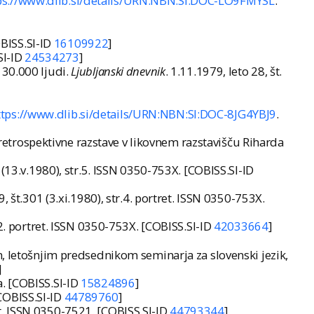
ps://www.dlib.si/details/URN:NBN:SI:DOC-LO9FMYSL
.
OBISS.SI-ID
16109922
]
SI-ID
24534273
]
t 30.000 ljudi.
Ljubljanski dnevnik
. 1.11.1979, leto 28, št.
ttps://www.dlib.si/details/URN:NBN:SI:DOC-8JG4YBJ9
.
 retrospektivne razstave v likovnem razstavišču Riharda
0 (13.v.1980), str.5. ISSN 0350-753X. [COBISS.SI-ID
29, št.301 (3.xi.1980), str.4. portret. ISSN 0350-753X.
.12. portret. ISSN 0350-753X. [COBISS.SI-ID
42033664
]
m, letošnjim predsednikom seminarja za slovenski jezik,
]
ca. [COBISS.SI-ID
15824896
]
[COBISS.SI-ID
44789760
]
tret. ISSN 0350-7521. [COBISS.SI-ID
44793344
]