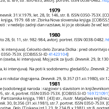
 26, št. 8/9, str. 850-853, avtorj. portret. ISSN 0038-0482.
htt
1979
nevnik
. 31.V.1979, let. 28, št. 146, str. 8. ISSN 0350-753X. [C
 knjiga, 1979. 68 str. Zbirka Nova slovenska knjiga. [COBISS.
ti : v nedeljo zadnji dan razstave, ki jo je obiskalo že več ko
1980
eto 28, št. 11, str. 982-984, avtorj. portret. ISSN 0038-0482.
h
ki intervjuva). Celovito delo Zorana Didka : pred otvoritvijo
ISSN 0350-753X. [COBISS.SI-ID
41423104
]
seba, ki intervjuva). Moj jezik za ljudi.
Dnevnik
. 29, št.13
a, ki intervjuva). Na poti k sodobnemu gledališču.
Dnevnik
. 
a ni nikdar dograjena.
Dnevnik
. 29, št.357 (31.xii.1980), str
1981
je (sodobnega) naroda : razgovor s slavistom in književniko
 195, str. 4, portret. ISSN 0350-753X. [COBISS.SI-ID
169721091
: Partizanska knjiga, 1981. [43] str., ilustr. Matjaževa knjižni
nik
. 30, št.356 (31.xii.1981), str.7. portret. ISSN 0350-753X. 
oritve.
Delo
. [Tiskana izd.]. 23, št.234 (9.x.1981), str.8. por