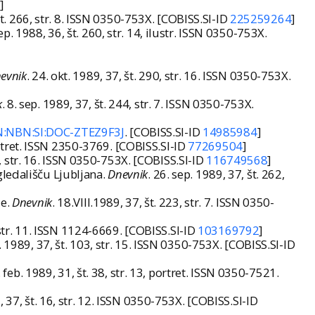
3
]
 št. 266, str. 8. ISSN 0350-753X. [COBISS.SI-ID
225259264
]
sep. 1988, 36, št. 260, str. 14, ilustr. ISSN 0350-753X.
evnik
. 24. okt. 1989, 37, št. 290, str. 16. ISSN 0350-753X.
k
. 8. sep. 1989, 37, št. 244, str. 7. ISSN 0350-753X.
RN:NBN:SI:DOC-ZTEZ9F3J
. [COBISS.SI-ID
14985984
]
ortret. ISSN 2350-3769. [COBISS.SI-ID
77269504
]
3, str. 16. ISSN 0350-753X. [COBISS.SI-ID
116749568
]
gledališču Ljubljana.
Dnevnik
. 26. sep. 1989, 37, št. 262,
je.
Dnevnik
. 18.VIII.1989, 37, št. 223, str. 7. ISSN 0350-
7, str. 11. ISSN 1124-6669. [COBISS.SI-ID
103169792
]
r. 1989, 37, št. 103, str. 15. ISSN 0350-753X. [COBISS.SI-ID
. feb. 1989, 31, št. 38, str. 13, portret. ISSN 0350-7521.
9, 37, št. 16, str. 12. ISSN 0350-753X. [COBISS.SI-ID