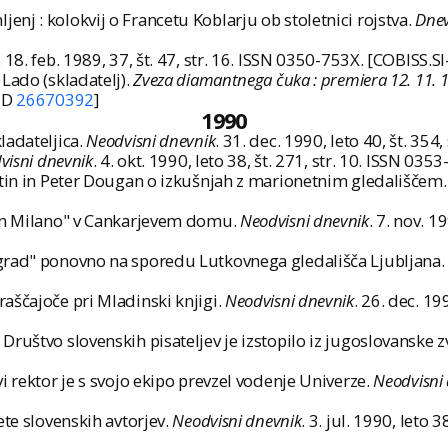
nj : kolokvij o Francetu Koblarju ob stoletnici rojstva.
Dnev
. 18. feb. 1989, 37, št. 47, str. 16. ISSN 0350-753X. [COBISS.S
Lado (skladatelj).
Zveza diamantnega čuka : premiera 12. 11.
-ID
26670392
]
1990
ladateljica.
Neodvisni dnevnik
. 31. dec. 1990, leto 40, št. 354
visni dnevnik
. 4. okt. 1990, leto 38, št. 271, str. 10. ISSN 03
atin in Peter Dougan o izkušnjah z marionetnim gledališčem
 in Milano" v Cankarjevem domu.
Neodvisni dnevnik
. 7. nov. 1
 grad" ponovno na sporedu Lutkovnega gledališča Ljubljana
aščajoče pri Mladinski knjigi.
Neodvisni dnevnik
. 26. dec. 19
ruštvo slovenskih pisateljev je izstopilo iz jugoslovanske z
i rektor je s svojo ekipo prevzel vodenje Univerze.
Neodvisni
ete slovenskih avtorjev.
Neodvisni dnevnik
. 3. jul. 1990, leto 