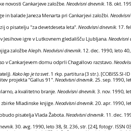
ške novosti Cankarjeve založbe.
Neodvisni dnevnik
. 18. okt. 19
ge in balade Janeza Menarta pri Cankarjevi založbi.
Neodvisni
 o pisatelju "za devetdeseta leta".
Neodvisni dnevnik
. 17. f
ev Jesihove igre v Lutkovnem gledališču Ljubljana.
Neodvisni 
njiga založbe Aleph.
Neodvisni dnevnik
. 12. dec. 1990, leto 40
i so v Cankarjevem domu odprli Chagallovo razstavo.
Neodvis
telj).
Kako lep je ta svet
. 1 rkp. partitura (3 str.). [COBISS.SI-ID
itev projekta "Gallus 91".
Neodvisni dnevnik
. 25. sep. 1990, l
larno, a kvalitetno branje.
Neodvisni dnevnik
. 3. nov. 1990, l
l zbirke Mladinske knjige.
Neodvisni dnevnik
. 20. apr. 1990, l
pobudo pisatelja Vlada Žabota.
Neodvisni dnevnik
. 11. dec. 19
nevnik
. 30. avg. 1990, leto 38, št. 236, str. [24], fotogr. ISS