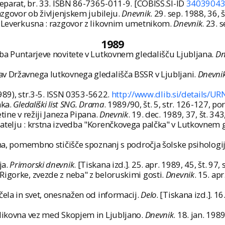
 Separat, br. 33. ISBN 86-7365-011-9. [COBISS.SI-ID
3403904
azgovor ob življenjskem jubileju.
Dnevnik
. 29. sep. 1988, 36,
r Leverkusna : razgovor z likovnim umetnikom.
Dnevnik
. 23. 
1989
dba Puntarjeve novitete v Lutkovnem gledališču Ljubljana.
Dn
av Državnega lutkovnega gledališča BSSR v Ljubljani.
Dnevni
(1989), str.3-5. ISSN 0353-5622.
http://www.dlib.si/details/U
nka.
Gledališki list SNG. Drama
. 1989/90, št. 5, str. 126-127, p
tine v režiji Janeza Pipana.
Dnevnik
. 19. dec. 1989, 37, št. 34
atelju : krstna izvedba "Korenčkovega palčka" v Lutkovnem 
ana, pomembno stičišče spoznanj s področja šolske psihologi
ja.
Primorski dnevnik
. [Tiskana izd.]. 25. apr. 1989, 45, št. 9
Rigorke, zvezde z neba" z beloruskimi gosti.
Dnevnik
. 15. ap
čela in svet, onesnažen od informacij.
Delo
. [Tiskana izd.]. 16
 likovna vez med Skopjem in Ljubljano.
Dnevnik
. 18. jan. 198