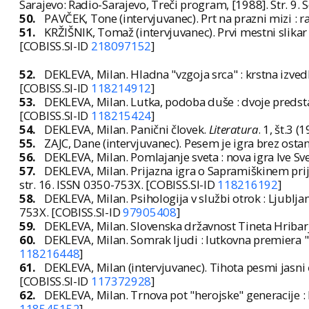
Sarajevo: Radio-Sarajevo, Treči program, [1988]. Str. 9.
50.
PAVČEK, Tone (intervjuvanec). Prt na prazni mizi : r
51.
KRŽIŠNIK, Tomaž (intervjuvanec). Prvi mestni slika
[COBISS.SI-ID
218097152
]
52.
DEKLEVA, Milan. Hladna "vzgoja srca" : krstna izve
[COBISS.SI-ID
118214912
]
53.
DEKLEVA, Milan. Lutka, podoba duše : dvoje predst
[COBISS.SI-ID
118215424
]
54.
DEKLEVA, Milan. Panični človek.
Literatura
. 1, št.3 
55.
ZAJC, Dane (intervjuvanec). Pesem je igra brez osta
56.
DEKLEVA, Milan. Pomlajanje sveta : nova igra Ive Sve
57.
DEKLEVA, Milan. Prijazna igra o Sapramiškinem prij
str. 16. ISSN 0350-753X. [COBISS.SI-ID
118216192
]
58.
DEKLEVA, Milan. Psihologija v službi otrok : Ljublj
753X. [COBISS.SI-ID
97905408
]
59.
DEKLEVA, Milan. Slovenska državnost Tineta Hribar
60.
DEKLEVA, Milan. Somrak ljudi : lutkovna premiera "
118216448
]
61.
DEKLEVA, Milan (intervjuvanec). Tihota pesmi jasni 
[COBISS.SI-ID
117372928
]
62.
DEKLEVA, Milan. Trnova pot "herojske" generacije :
118545152
]