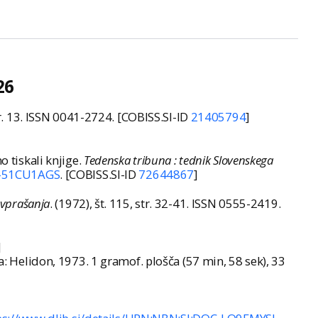
26
str. 13. ISSN 0041-2724. [COBISS.SI-ID
21405794
]
o tiskali knjige.
Tedenska tribuna : tednik Slovenskega
C-51CU1AGS
. [COBISS.SI-ID
72644867
]
 vprašanja
. (1972), št. 115, str. 32-41. ISSN 0555-2419.
]
a: Helidon, 1973. 1 gramof. plošča (57 min, 58 sek), 33