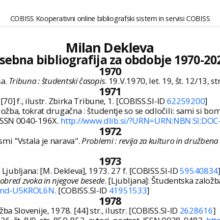
COBISS Kooperativni online bibliografski sistem in servisi COBISS
Milan Dekleva
sebna bibliografija za obdobje 1970-20
1970
sa.
Tribuna : študentski časopis
. 19.V.1970, let. 19, št. 12/13, 
1971
 [70] f., ilustr. Zbirka Tribune, 1. [COBISS.SI-ID
62259200
]
ožba, tokrat drugačna : študentje so se odločili: sami si bom
tr. ISSN 0040-196X.
http://www.dlib.si/?URN=URN:NBN:SI:DO
1972
mi "Vstala je narava".
Problemi : revija za kulturo in družbena
1973
. Ljubljana: [M. Dekleva], 1973. 27 f. [COBISS.SI-ID
59540834
obred zvoka in njegove besede
. [Ljubljana]: Študentska založb
I:snd-U5KROL6N
. [COBISS.SI-ID
41951533
]
1978
žba Slovenije, 1978. [44] str., ilustr. [COBISS.SI-ID
2628616
]