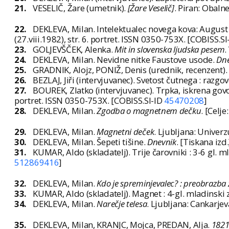
21.
VESELIČ, Žare (umetnik).
[Žare Veselič]
. Piran: Obalne
22.
DEKLEVA, Milan. Intelektualec novega kova: August C
(27.viii.1982), str. 6. portret. ISSN 0350-753X. [COBISS.S
23.
GOLJEVŠČEK, Alenka.
Mit in slovenska ljudska pesem
.
24.
DEKLEVA, Milan. Nevidne nitke Faustove usode.
Dne
25.
GRADNIK, Alojz, PONIŽ, Denis (urednik, recenzent).
26.
BEZLAJ, Jiři (intervjuvanec). Svetost čutnega : raz
27.
BOUREK, Zlatko (intervjuvanec). Trpka, iskrena gov
portret. ISSN 0350-753X. [COBISS.SI-ID
45470208
]
28.
DEKLEVA, Milan.
Zgodba o magnetnem dečku
. [Celj
29.
DEKLEVA, Milan.
Magnetni deček
. Ljubljana: Univer
30.
DEKLEVA, Milan. Šepeti tišine.
Dnevnik
. [Tiskana izd
31.
KUMAR, Aldo (skladatelj). Trije čarovniki : 3-6 gl. m
512869416
]
32.
DEKLEVA, Milan.
Kdo je spreminjevalec? : preobrazba 
33.
KUMAR, Aldo (skladatelj). Magnet : 4-gl. mladinski 
34.
DEKLEVA, Milan.
Narečje telesa
. Ljubljana: Cankarjev
35.
DEKLEVA, Milan, KRANJC, Mojca, PREDAN, Alja.
182