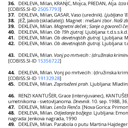
36.
DEKLEVA, Milan, KRANJC, Mojca, PREDAN, Alja.
Izza
[COBISS.SI-ID
25057793
]
37.
DEKLEVA, Milan, GASAR, Vaso (urednik).
Ljubljana '8
38.
JEŽ, Jakob (skladatelj). Magnet : mešani zbor.
Naši zb
39.
DEKLEVA, Milan.
Magnetni deček ; Sanje o govoreči češ
40.
DEKLEVA, Milan.
Ob 19h zjutraj
. Ljubljana: t.d.s.s.k
41.
DEKLEVA, Milan.
Ob devetnajstih zjutraj
. Ljubljana: M
42.
DEKLEVA, Milan.
Ob devetnajstih zjutraj
. Ljubljana: t
43.
DEKLEVA, Milan.
Vonj po mrtvecih : (družinska krimin
[COBISS.SI-ID
15356722
]
44.
DEKLEVA, Milan. Vonj po mrtvecih : (družinska kri
[COBISS.SI-ID
19132928
]
45.
DEKLEVA, Milan.
Zapriseženi prah
. Ljubljana: Mladin
46.
RENZI KANTUŠER, Grace (intervjuvanec), KANTUŠER, B
umetnikoma - svetovljanoma.
Dnevnik
. 10. sep. 1988, 36
47.
DEKLEVA, Milan.
Lenča Flenča
. [Nova Gorica: Primor
48.
DEKLEVA, Milan.
Odjedanje božjega
. Ljubljana: Emon
nagrada: Jenkova nagrada, 1990
49.
DEKLEVA, Milan. Parabola o putu Martina Hajdegera