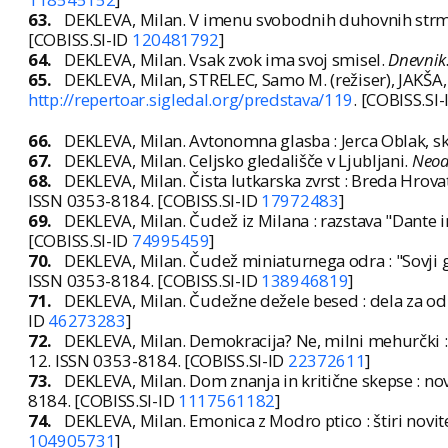
63.
DEKLEVA, Milan. V imenu svobodnih duhovnih strmlje
[COBISS.SI-ID
120481792
]
64.
DEKLEVA, Milan. Vsak zvok ima svoj smisel.
Dnevnik
65.
DEKLEVA, Milan, STRELEC, Samo M. (režiser), JAKŠA, 
http://repertoar.sigledal.org/predstava/119
. [COBISS.SI
66.
DEKLEVA, Milan. Avtonomna glasba : Jerca Oblak, sk
67.
DEKLEVA, Milan. Celjsko gledališče v Ljubljani.
Neod
68.
DEKLEVA, Milan. Čista lutkarska zvrst : Breda Hrov
ISSN 0353-8184. [COBISS.SI-ID
17972483
]
69.
DEKLEVA, Milan. Čudež iz Milana : razstava "Dante
[COBISS.SI-ID
74995459
]
70.
DEKLEVA, Milan. Čudež miniaturnega odra : "Sovji
ISSN 0353-8184. [COBISS.SI-ID
138946819
]
71.
DEKLEVA, Milan. Čudežne dežele besed : dela za odr
ID
46273283
]
72.
DEKLEVA, Milan. Demokracija? Ne, milni mehurčki : D
12. ISSN 0353-8184. [COBISS.SI-ID
22372611
]
73.
DEKLEVA, Milan. Dom znanja in kritične skepse : nov
8184. [COBISS.SI-ID
1117561182
]
74.
DEKLEVA, Milan. Emonica z Modro ptico : štiri novit
104905731
]