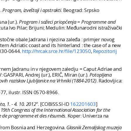
).
Program, izveštaji i apstrakti
. Beograd: Srpsko
na (ur.).
Program i sažeci priopćenja = Programme and
ituta Ivo Pilar; Brijuni; Medulin: Međunarodni istraživački
stočne obale Jadrana i njezina zaleđa : primjer novog
ern Adriatic coast and its hinterland : the case of a new
 1330-0644.
http://hrcak.srce.hr/file/123050
,
Repozitorij
ernem Jadranu in v njegovem zaledju = Caput Adriae and
 GASPARI, Andrej (ur.), ERIČ, Miran (ur.).
Potopljena
ovih raziskav Ljubljanice na Vrhniki (1884-2012)
. Radovljica:
7-77, ilustr. ISSN 0570-8966.
, 1. - 4. 10. 2012"
. [COBISS.SI-ID
162201603
]
: 19th Congress of the International Association for the
ivre de programme et des résumés
. Koper: Univerza na
s from Bosnia and Herzegovina.
Glasnik Zemaljskog muzeja