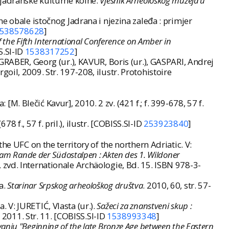
 jadranske kulturne koiné.
Vjesnik Arheološkog muzeja u
e obale istočnog Jadrana i njezina zaleđa : primjer
538578628
]
 the Fifth International Conference on Amber in
S.SI-ID
1538317252
]
GRABER, Georg (ur.), KAVUR, Boris (ur.), GASPARI, Andrej
oil, 2009. Str. 197-208, ilustr. Protohistoire
a: [M. Blečić Kavur], 2010. 2 zv. (421 f.; f. 399-678, 57 f.
678 f., 57 f. pril.), ilustr. [COBISS.SI-ID
253923840
]
e UFC on the territory of the northern Adriatic. V:
t am Rande der Südostalpen : Akten des 1. Wildoner
., zvd. Internationale Archäologie, Bd. 15. ISBN 978-3-
a.
Starinar Srpskog arheološkog društva
. 2010, 60, str. 57-
 V: JURETIĆ, Vlasta (ur.).
Sažeci za znanstveni skup :
2011. Str. 11. [COBISS.SI-ID
1538993348
]
vanju "Beginning of the late Bronze Age between the Eastern