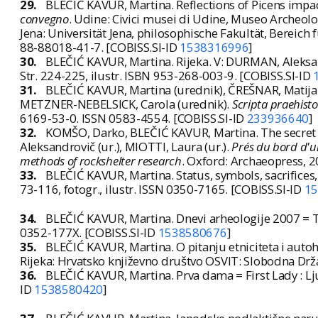
29.
BLEČIĆ KAVUR, Martina. Reflections of Picens impact 
convegno
. Udine: Civici musei di Udine, Museo Archeolo
Jena: Universität Jena, philosophische Fakultät, Bereich 
88-88018-41-7. [COBISS.SI-ID
1538316996
]
30.
BLEČIĆ KAVUR, Martina. Rijeka. V: DURMAN, Aleksand
Str. 224-225, ilustr. ISBN 953-268-003-9. [COBISS.SI-ID
31.
BLEČIĆ KAVUR, Martina (urednik), ČREŠNAR, Matija
METZNER-NEBELSICK, Carola (urednik).
Scripta praehist
6169-53-0. ISSN 0583-4554. [COBISS.SI-ID
233936640
]
32.
KOMŠO, Darko, BLEČIĆ KAVUR, Martina. The secret cav
Aleksandrovič (ur.), MIOTTI, Laura (ur.).
Prés du bord d'un
methods of rockshelter research
. Oxford: Archaeopress, 2
33.
BLEČIĆ KAVUR, Martina. Status, symbols, sacrifices, 
73-116, fotogr., ilustr. ISSN 0350-7165. [COBISS.SI-ID
15
34.
BLEČIĆ KAVUR, Martina. Dnevi arheologije 2007 = T
0352-177X. [COBISS.SI-ID
1538580676
]
35.
BLEČIĆ KAVUR, Martina. O pitanju etniciteta i auto
Rijeka: Hrvatsko književno društvo OSVIT: Slobodna Drža
36.
BLEČIĆ KAVUR, Martina. Prva dama = First Lady : Lj
ID
1538580420
]