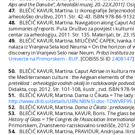
Alps and the Danube", Arheološki muzej, 20.-22.X.2011]
. Os
47.
BLEČIĆ KAVUR, Martina. Iz ikonografije željeznodobn
arheološko društvo, 2011. Str. 42-43. ISBN 978-86-9132
48.
BLEČIĆ KAVUR, Martina. Navigation along Caput Adri
summaries of reports
. Pula: Društvo za povijest i kulturn
centar za arheologiju, 2011. Str. 135. Materijali, br. 23
49.
BLEČIĆ KAVUR, Martina, MILIČEVIĆ-CAPEK, Ivanka. O h
nalaza iz Vranjeva Sela kod Neuma = On the horizon of war
discovery in Vranjevo Selo near Neum.
Prilozi Instituta 
Univerze na Primorskem - RUP
. [COBISS.SI-ID
2408147
]
50.
BLEČIĆ KAVUR, Martina. Caput Adriae in kultura me
the Mediterranean culture : the Aegean elements of the La
preteklost : arheologija vodnih okolij in raziskovanje podvod
Didakta, cop. 2012. Str. 101-108, ilustr., zvd. ISBN 978
51.
BLEČIĆ KAVUR, Martina. Dama iz Čikata = The lady 
http://www.dlib.si/details/URN:NBN:SI:doc-1DWVRF99
.
52.
BLEČIĆ KAVUR, Martina.
Dama iz Čikata : predavanje, 
53.
BLEČIĆ KAVUR, Martina, KAVUR, Boris. The glass bea
History of Glass = 19e Congrès de l'Association Internatio
Primorskem, Znanstveno-raziskovalno središče, 2012. S
54.
BLEČIĆ KAVUR, Martina, PRAVIDUR, Andrijana. Ilirs