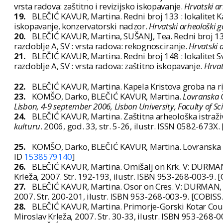
vrsta radova: zaštitno i revizijsko iskopavanje.
Hrvatski ar
19.
BLEČIĆ KAVUR, Martina. Redni broj 133 : lokalitet Ka
iskopavanje, konzervatorski nadzor.
Hrvatski arheološki g
20.
BLEČIĆ KAVUR, Martina, SUŠANJ, Tea. Redni broj 137 :
razdoblje A, SV : vrsta radova: rekognosciranje.
Hrvatski 
21.
BLEČIĆ KAVUR, Martina. Redni broj 148 : lokalitet Svet
razdoblje A, SV : vrsta radova: zaštitno iskopavanje.
Hrvat
22.
BLEČIĆ KAVUR, Martina. Kapela Kristova groba na rij
23.
KOMŠO, Darko, BLEČIĆ KAVUR, Martina.
Lovranska C
Lisbon, 4-9 september 2006, Lisbon University, Faculty of Sc
24.
BLEČIĆ KAVUR, Martina. Zaštitna arheološka istraživa
kulturu
. 2006, god. 33, str. 5-26, ilustr. ISSN 0582-673X
25.
KOMŠO, Darko, BLEČIĆ KAVUR, Martina. Lovranska Dr
ID
1538579140
]
26.
BLEČIĆ KAVUR, Martina. Omišalj on Krk. V: DURMAN,
Krleža, 2007. Str. 192-193, ilustr. ISBN 953-268-003-9. 
27.
BLEČIĆ KAVUR, Martina. Osor on Cres. V: DURMAN, A
2007. Str. 200-201, ilustr. ISBN 953-268-003-9. [COBISS
28.
BLEČIĆ KAVUR, Martina. Primorje-Gorski Kotar Coun
Miroslav Krleža, 2007. Str. 30-33, ilustr. ISBN 953-268-