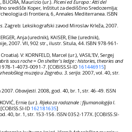
), BUORA, Maurizio (ur.).
Piceni ed Europa : Atti del
no središče Koper, Inštitut za dediščino Sredozemlja;
Archeologia di frontiera, 6, Annales Mediterranea. ISBN
es
. Zagreb: Leksikografski zavod Miroslav Krleža, 2007.
ER, Anja (urednik), KAISER, Elke (urednik),
e, 2007. VII, 902 str., ilustr. Situla, 44. ISBN 978-961-
Croatia). V: KORNFELD, Marcel (ur.), VASILʹEV, Sergej
bris sous roche = On shelter's ledge : histories, theories and
SBN 978-1-4073-0091-7. [COBISS.SI-ID
161446915
]
Arheološkog muzeja u Zagrebu. 3. serija
. 2007, vol. 40, str.
a 2007.
Obavijesti
. 2008, god. 40, br. 1, str. 46-49. ISSN
OVIĆ, Ernie (ur.).
Rijeka za radoznale : fijumanologija I.
 [COBISS.SI-ID
162181635
]
od. 40, br. 1, str. 153-156. ISSN 0352-177X. [COBISS.SI-