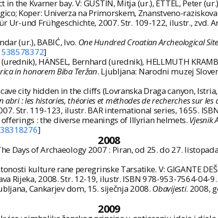
in the Kvarner bay. V: GUŠTIN, Mitja (ur.), ETTEL, Peter (ur.
gico; Koper: Univerza na Primorskem, Znanstveno-raziskoval
für Ur-und Frühgeschichte, 2007. Str. 109-122, ilustr., zvd. 
ar (ur.), BABIĆ, Ivo.
One Hundred Croatian Archeological Sit
1538578372
]
 (urednik), HÄNSEL, Bernhard (urednik), HELLMUTH KRAMBERG
orica in honorem Biba Teržan
. Ljubljana: Narodni muzej Slovenij
e city hidden in the cliffs (Lovranska Draga canyon, Istria, 
 abri : les histories, théories et méthodes de recherches sur les a
007. Str. 119-123, ilustr. BAR international series, 1655. I
offerings : the diverse meanings of Illyrian helmets.
Vjesnik 
38318276
]
2008
he Days of Archaeology 2007 : Piran, od 25. do 27. listopad
htonosti kulture rane peregrinske Tarsatike. V: GIGANTE DEŠK
va Rijeka, 2008. Str. 12-19, ilustr. ISBN 978-953-7564-04-9.
ubljana, Cankarjev dom, 15. siječnja 2008.
Obavijesti
. 2008, g
2009