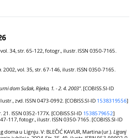
26
 vol. 34, str. 65-122, fotogr., ilustr. ISSN 0350-7165.
a
. 2002, vol. 35, str. 67-146, ilustr. ISSN 0350-7165.
rni dom Sušak, Rijeka, 1. - 2. 4. 2003"
. [COBISS.SI-ID
, ilustr., zvd. ISSN 0473-0992. [COBISS.SI-ID
1538319556
]
str. 21. ISSN 0352-177X. [COBISS.SI-ID
1538579652
]
r. 47-117, fotogr., ilustr. ISSN 0350-7165. [COBISS.SI-ID
og doma u Lignju. V: BLEČIĆ KAVUR, Martina (ur.).
Liganj
anje jubileja, 2004. Str. 35-49, ilustr. ISBN 953-99902-0-