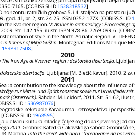
ice : simbolika ženskog principa u optjecanju ideja i djela
SN 0350-7165. [COBISS.SI-ID
1538318532
]
orizontu ratničkih grobova 5. i 4. stoljeća na prostoru južn
09, god. 41, br. 2, str. 24-25. ISSN 0352-177X. [COBISS.SI-ID
1
n the Kvarner region. V:
Amber in archaeology : Proceedings of
2009. Str. 142-155, ilustr. ISBN 978-86-7269-099-6. [COBIS
nsformation of style in the North-Adriatic Region. V: TIEFEN
rs in honour of Mitja Guštin
. Montagnac: Éditions Monique Merg
D
1538317508
]
2010
The Iron Age at Kvarner region : doktorska disertacija
. Ljubljan
doktorska disertacija
. Ljubljana: [M. Blečić Kavur], 2010. 2 zv. (
2011
a : a contribution to the knowledge about the influence of th
eiträge zur Mittel- und Spätbronzezeit sowie zur Urnenfelderzei
mark (Österreich)
. Rahden: M. Leidorf, 2011. Str. 51-62, ilustr
OBISS.SI-ID
1536987076
]
eogradske nekropole Karaburma : retrospektiva i perspektiv
. [COBISS.SI-ID
1968595
]
a u okviru kultura mlađeg željeznog doba sjevernog Jadrana.
enoga 2011
. Grobnik: Katedra Čakavskoga sabora Grobnišćine, 
UR, Martina.
Into the great wide open : [predavanje na posveto