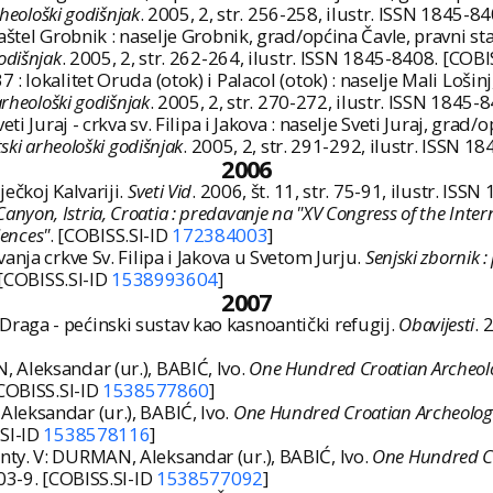
heološki godišnjak
. 2005, 2, str. 256-258, ilustr. ISSN 1845-8
štel Grobnik : naselje Grobnik, grad/općina Čavle, pravni sta
odišnjak
. 2005, 2, str. 262-264, ilustr. ISSN 1845-8408. [COBI
 lokalitet Oruda (otok) i Palacol (otok) : naselje Mali Lošinj
arheološki godišnjak
. 2005, 2, str. 270-272, ilustr. ISSN 1845-
i Juraj - crkva sv. Filipa i Jakova : naselje Sveti Juraj, grad/
ski arheološki godišnjak
. 2005, 2, str. 291-292, ilustr. ISSN 
2006
ečkoj Kalvariji.
Sveti Vid
. 2006, št. 11, str. 75-91, ilustr. IS
anyon, Istria, Croatia : predavanje na "XV Congress of the Inter
iences"
. [COBISS.SI-ID
172384003
]
nja crkve Sv. Filipa i Jakova u Svetom Jurju.
Senjski zbornik :
. [COBISS.SI-ID
1538993604
]
2007
aga - pećinski sustav kao kasnoantički refugij.
Obavijesti
. 
 Aleksandar (ur.), BABIĆ, Ivo.
One Hundred Croatian Archeolog
[COBISS.SI-ID
1538577860
]
leksandar (ur.), BABIĆ, Ivo.
One Hundred Croatian Archeologic
.SI-ID
1538578116
]
ty. V: DURMAN, Aleksandar (ur.), BABIĆ, Ivo.
One Hundred Cr
003-9. [COBISS.SI-ID
1538577092
]