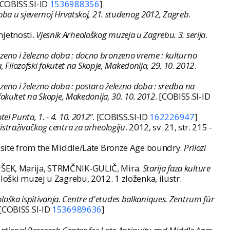
 [COBISS.SI-ID
1536988356
]
ba u sjevernoj Hrvatskoj, 21. studenog 2012, Zagreb
.
mjetnosti.
Vjesnik Arheološkog muzeja u Zagrebu. 3. serija
.
onzeno i železno doba : docno bronzeno vreme : kulturno
a, Filozofski fakutet na Skopje, Makedonija, 29. 10. 2012
.
nzeno i železno doba : postaro železno doba : sredba na
ki fakultet na Skopje, Makedonija, 30. 10. 2012
. [COBISS.SI-ID
el Punta, 1. - 4. 10. 2012"
. [COBISS.SI-ID
162226947
]
straživačkog centra za arheologiju
. 2012, sv. 21, str. 215 -
er site from the Middle/Late Bronze Age boundry.
Prilozi
TUŠEK, Marija, STRMČNIK-GULIČ, Mira.
Starija faza kulture
loški muzej u Zagrebu, 2012. 1 zloženka, ilustr.
loška ispitivanja. Centre d'etudes balkaniques. Zentrum für
 [COBISS.SI-ID
1536989636
]