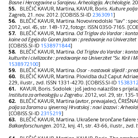
Bosne i Hercegovine u Sarajevu. Arheologija. Archéologie
. 2
55.
BLEČIĆ KAVUR, Martina, KAVUR, Boris.
Kulture polj
Zagreb, 21. nov. 2012. [COBISS.SI-ID
2363091
]
56.
BLEČIĆ KAVUR, Martina. Novovinodolski "lav" : spe
2012, vol. 45, str. 149-172, fotogr. ISSN 0350-7165. [CO
57.
BLEČIĆ KAVUR, Martina.
Od Triglav do Vardar : konta
koine od Egeja do Goren Jadran : predavanje na Univerzitet "Sv
[COBISS.SI-ID
1538971844
]
58.
BLEČIĆ KAVUR, Martina.
Od Triglav do Vardar : konta
kulturite i civilizacite : predavanje na Univerzitet "Sv. Kiril 
1538972100
]
59.
BLEČIĆ KAVUR, Martina.
Osor - nastavak slijedi! : pr
60.
BLEČIĆ KAVUR, Martina. Plovidba duž Caput Adriae 
229, ilustr., zvd. ISSN 1331-4270. [COBISS.SI-ID
153831
61.
KAVUR, Boris. Sodolek : još jedno nalazište s prij
Instituta za arheologiju u Zagrebu
. 2012, vol. 29, str. 135
62.
BLEČIĆ KAVUR, Martina (avtor, prevajalec), ČREŠN
polja sa žarama u sjevernoj Hrvatskoj : novi izazovi : Arheolo
[COBISS.SI-ID
2315219
]
63.
BLEČIĆ KAVUR, Martina. Ukrašene brončane falere
Balkanforschungen
. 2012, knj. 41, str. 43-66, ilustr., zv