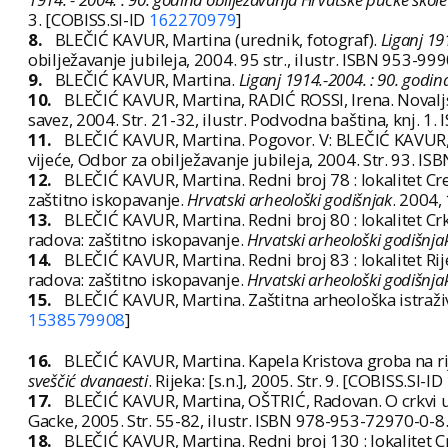
3. [COBISS.SI-ID
162270979
]
8.
BLEČIĆ KAVUR, Martina (urednik, fotograf).
Liganj 19
obilježavanje jubileja, 2004. 95 str., ilustr. ISBN 953-9
9.
BLEČIĆ KAVUR, Martina.
Liganj 1914.-2004. : 90. godina
10.
BLEČIĆ KAVUR, Martina, RADIĆ ROSSI, Irena. Novaljsk
savez, 2004. Str. 21-32, ilustr. Podvodna baština, knj.
11.
BLEČIĆ KAVUR, Martina. Pogovor. V: BLEČIĆ KAVUR, 
vijeće, Odbor za obilježavanje jubileja, 2004. Str. 93. 
12.
BLEČIĆ KAVUR, Martina. Redni broj 78 : lokalitet Cres
zaštitno iskopavanje.
Hrvatski arheološki godišnjak
. 2004,
13.
BLEČIĆ KAVUR, Martina. Redni broj 80 : lokalitet Crk
radova: zaštitno iskopavanje.
Hrvatski arheološki godišnja
14.
BLEČIĆ KAVUR, Martina. Redni broj 83 : lokalitet Rije
radova: zaštitno iskopavanje.
Hrvatski arheološki godišnja
15.
BLEČIĆ KAVUR, Martina. Zaštitna arheološka istraživa
1538579908
]
16.
BLEČIĆ KAVUR, Martina. Kapela Kristova groba na rij
sveščić dvanaesti
. Rijeka: [s.n.], 2005. Str. 9. [COBISS.SI-ID
17.
BLEČIĆ KAVUR, Martina, OŠTRIĆ, Radovan. O crkvi uz
Gacke, 2005. Str. 55-82, ilustr. ISBN 978-953-72970-0-8
18.
BLEČIĆ KAVUR, Martina. Redni broj 130 : lokalitet Cre