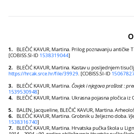
O
1.
BLEČIĆ KAVUR, Martina. Prilog poznavanju antičke T
[COBISS.SI-ID
1538319044
]
2.
BLEČIĆ KAVUR, Martina. Kastav u posljednjem tisućlje
https://hrcak.srce.hr/file/39929
. [COBISS.SI-ID
1506782
3.
BLEČIĆ KAVUR, Martina.
Čovjek i njegova prošlost : pr
1539530948
]
4.
BLEČIĆ KAVUR, Martina. Ukrasna pojasna pločica iz 
5.
BALEN, Jacqueline, BLEČIĆ KAVUR, Martina. Arheološ
6.
BLEČIĆ KAVUR, Martina. Grobnik u željezno doba.
Vj
1538316740
]
7.
BLEČIĆ KAVUR, Martina. Hrvatska pučka škola u Lignj
1914. - 2004. : 90. godina obilježavanja Hrvatske pučke škole