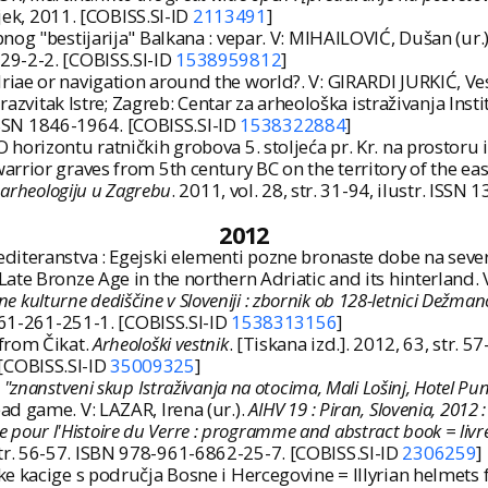
ijek, 2011. [COBISS.SI-ID
2113491
]
og "bestijarija" Balkana : vepar. V: MIHAILOVIĆ, Dušan (ur.
29-2-2. [COBISS.SI-ID
1538959812
]
ae or navigation around the world?. V: GIRARDI JURKIĆ, Ves
i razvitak Istre; Zagreb: Centar za arheološka istraživanja Inst
. ISSN 1846-1964. [COBISS.SI-ID
1538322884
]
orizontu ratničkih grobova 5. stoljeća pr. Kr. na prostoru i
rior graves from 5th century BC on the territory of the east
za arheologiju u Zagrebu
. 2011, vol. 28, str. 31-94, ilustr. ISSN
2012
diteranstva : Egejski elementi pozne bronaste dobe na sev
te Bronze Age in the northern Adriatic and its hinterland. V:
ne kulturne dediščine v Sloveniji : zbornik ob 128-letnici Dežman
-961-261-251-1. [COBISS.SI-ID
1538313156
]
from Čikat.
Arheološki vestnik
. [Tiskana izd.]. 2012, 63, str. 5
 [COBISS.SI-ID
35009325
]
"znanstveni skup Istraživanja na otocima, Mali Lošinj, Hotel Punta
d game. V: LAZAR, Irena (ur.).
AIHV 19 : Piran, Slovenia, 2012 
nale pour l'Histoire du Verre : programme and abstract book = l
tr. 56-57. ISBN 978-961-6862-25-7. [COBISS.SI-ID
2306259
]
ke kacige s područja Bosne i Hercegovine = Illyrian helmet