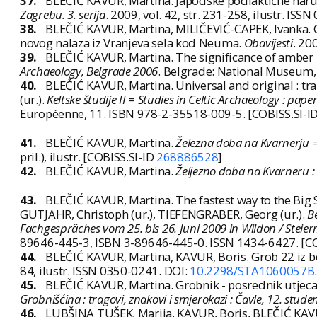
37.
BLEČIĆ KAVUR, Martina. Japodske podlaktične narukv
Zagrebu. 3. serija
. 2009, vol. 42, str. 231-258, ilustr. IS
38.
BLEČIĆ KAVUR, Martina, MILIČEVIĆ-CAPEK, Ivanka. O h
novog nalaza iz Vranjeva sela kod Neuma.
Obavijesti
. 20
39.
BLEČIĆ KAVUR, Martina. The significance of amber i
Archaeology, Belgrade 2006
. Belgrade: National Museum, 
40.
BLEČIĆ KAVUR, Martina. Universal and original : tra
(ur.).
Keltske študije II = Studies in Celtic Archaeology : pape
Européenne, 11. ISBN 978-2-35518-009-5. [COBISS.SI-I
41.
BLEČIĆ KAVUR, Martina.
Železna doba na Kvarnerju = 
pril.), ilustr. [COBISS.SI-ID
268886528
]
42.
BLEČIĆ KAVUR, Martina.
Željezno doba na Kvarneru : 
43.
BLEČIĆ KAVUR, Martina. The fastest way to the Big Se
GUTJAHR, Christoph (ur.), TIEFENGRABER, Georg (ur.).
B
Fachgespräches vom 25. bis 26. Juni 2009 in Wildon / Steier
89646-445-3, ISBN 3-89646-445-0. ISSN 1434-6427. [C
44.
BLEČIĆ KAVUR, Martina, KAVUR, Boris. Grob 22 iz b
84, ilustr. ISSN 0350-0241. DOI:
10.2298/STA1060057B
45.
BLEČIĆ KAVUR, Martina. Grobnik - posrednik utjecaj
Grobnišćina : tragovi, znakovi i smjerokazi : Čavle, 12. stud
46.
LUBŠINA TUŠEK, Marija, KAVUR, Boris, BLEČIĆ KAV