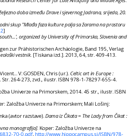
ational Research Center for Late Antiquity and Middle Ages
.
 željezno doba između Drave i sjevernog Jadrana, srijeda, 20.
arodni skup "Mlađa faza kulture polja sa žarama na prostoru
52
]
 south...', organized by University of Primorska, Slovenia and
gen zur Prähistorischen Archäologie, Band 195, Verlag
eološki vestnik
. [Tiskana izd.]. 2013, 64, str. 409-413.
icent... V: GOSDEN, Chris (ur.).
Celtic art in Europe :
 Str. 264-273, zvd., ilustr. ISBN 978-1-78297-655-4.
ložba Univerze na Primorskem, 2014. 45 str., ilustr. ISBN
oper: Založba Univerze na Primorskem; Mali Lošinj:
ka (avtor razstave).
Dama iz Čikata = The Lady from Čikat :
kovna monografija]
. Koper: Založba Univerze na
6832-70-0.pdf
,
http://www.hippocampus.si/ISBN/978-