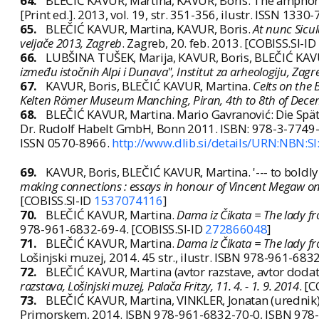
64.
BLEČIĆ KAVUR, Martina, KAVUR, Boris. The ampho
[Print ed.]. 2013, vol. 19, str. 351-356, ilustr. ISSN 133
65.
BLEČIĆ KAVUR, Martina, KAVUR, Boris.
At nunc Sicul
veljače 2013, Zagreb
. Zagreb, 20. feb. 2013. [COBISS.SI-ID
66.
LUBŠINA TUŠEK, Marija, KAVUR, Boris, BLEČIĆ KAV
između istočnih Alpi i Dunava", Institut za arheologiju, Zagr
67.
KAVUR, Boris, BLEČIĆ KAVUR, Martina.
Celts on the 
Kelten Römer Museum Manching, Piran, 4th to 8th of Dec
68.
BLEČIĆ KAVUR, Martina. Mario Gavranović: Die Spät
Dr. Rudolf Habelt GmbH, Bonn 2011. ISBN: 978-3-7749-37
ISSN 0570-8966.
http://www.dlib.si/details/URN:NBN:
69.
KAVUR, Boris, BLEČIĆ KAVUR, Martina. '--- to boldly
making connections : essays in honour of Vincent Megaw on
[COBISS.SI-ID
1537074116
]
70.
BLEČIĆ KAVUR, Martina.
Dama iz Čikata = The lady fr
978-961-6832-69-4. [COBISS.SI-ID
272866048
]
71.
BLEČIĆ KAVUR, Martina.
Dama iz Čikata = The lady fr
Lošinjski muzej, 2014. 45 str., ilustr. ISBN 978-961-683
72.
BLEČIĆ KAVUR, Martina (avtor razstave, avtor dodat
razstava, Lošinjski muzej, Palača Fritzy, 11. 4. - 1. 9. 2014
. [
73.
BLEČIĆ KAVUR, Martina, VINKLER, Jonatan (urednik
Primorskem, 2014. ISBN 978-961-6832-70-0, ISBN 978