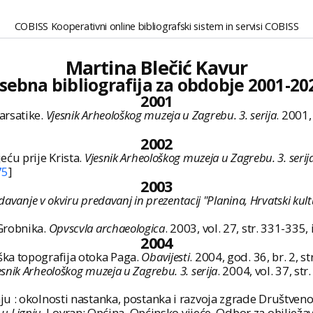
COBISS Kooperativni online bibliografski sistem in servisi COBISS
Martina Blečić Kavur
sebna bibliografija za obdobje 2001-20
2001
arsatike.
Vjesnik Arheološkog muzeja u Zagrebu. 3. serija
. 2001,
2002
ću prije Krista.
Vjesnik Arheološkog muzeja u Zagrebu. 3. serij
75
]
2003
edavanje v okviru predavanj in prezentacij "Planina, Hrvatski kultu
Grobnika.
Opvscvla archaeologica
. 2003, vol. 27, str. 331-335
2004
ka topografija otoka Paga.
Obavijesti
. 2004, god. 36, br. 2, 
esnik Arheološkog muzeja u Zagrebu. 3. serija
. 2004, vol. 37, st
u : okolnosti nastanka, postanka i razvoja zgrade Društven
 u Lignju
. Lovran: Općina, Općinsko vijeće, Odbor za obilježav