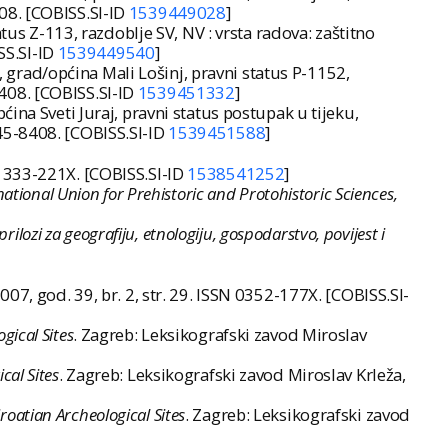
408. [COBISS.SI-ID
1539449028
]
tus Z-113, razdoblje SV, NV : vrsta radova: zaštitno
SS.SI-ID
1539449540
]
, grad/općina Mali Lošinj, pravni status P-1152,
8408. [COBISS.SI-ID
1539451332
]
općina Sveti Juraj, pravni status postupak u tijeku,
1845-8408. [COBISS.SI-ID
1539451588
]
SN 1333-221X. [COBISS.SI-ID
1538541252
]
national Union for Prehistoric and Protohistoric Sciences,
 prilozi za geografiju, etnologiju, gospodarstvo, povijest i
2007, god. 39, br. 2, str. 29. ISSN 0352-177X. [COBISS.SI-
ical Sites
. Zagreb: Leksikografski zavod Miroslav
al Sites
. Zagreb: Leksikografski zavod Miroslav Krleža,
oatian Archeological Sites
. Zagreb: Leksikografski zavod