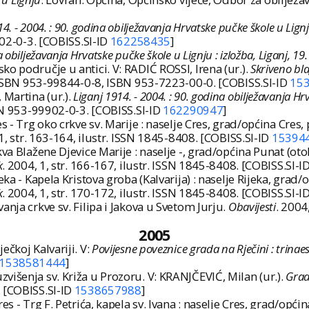
14. - 2004. : 90. godina obilježavanja Hrvatske pučke škole u Lign
9902-0-3. [COBISS.SI-ID
162258435
]
 obilježavanja Hrvatske pučke škole u Lignju : izložba, Liganj, 19.
o područje u antici. V: RADIĆ ROSSI, Irena (ur.).
Skriveno bl
 1. ISBN 953-99844-0-8, ISBN 953-7223-00-0. [COBISS.SI-ID
15
Martina (ur.).
Liganj 1914. - 2004. : 90. godina obilježavanja Hr
ISBN 953-99902-0-3. [COBISS.SI-ID
162290947
]
 - Trg oko crkve sv. Marije : naselje Cres, grad/općina Cres, 
 1, str. 163-164, ilustr. ISSN 1845-8408. [COBISS.SI-ID
15394
va Blažene Djevice Marije : naselje -, grad/općina Punat (otok
k
. 2004, 1, str. 166-167, ilustr. ISSN 1845-8408. [COBISS.SI-I
ka - Kapela Kristova groba (Kalvarija) : naselje Rijeka, grad/o
k
. 2004, 1, str. 170-172, ilustr. ISSN 1845-8408. [COBISS.SI-I
nja crkve sv. Filipa i Jakova u Svetom Jurju.
Obavijesti
. 2004
2005
ečkoj Kalvariji. V:
Povijesne poveznice grada na Rječini : trinaes
1538581444
]
višenja sv. Križa u Prozoru. V: KRANJČEVIĆ, Milan (ur.).
Grad
. [COBISS.SI-ID
1538657988
]
s - Trg F. Petrića, kapela sv. Ivana : naselje Cres, grad/opći