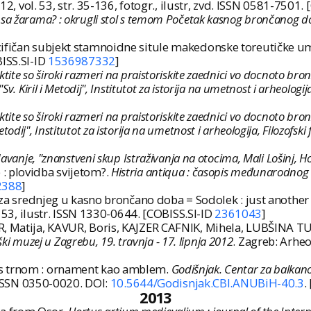
012, vol. 53, str. 35-136, fotogr., ilustr, zvd. ISSN 0581-7501.
a sa žarama? : okrugli stol s temom Početak kasnog brončanog do
cifičan subjekt stamnoidne situle makedonske toreutičke u
BISS.SI-ID
1536987332
]
ktite so široki razmeri na praistoriskite zaednici vo docnoto br
. Kiril i Metodij", Institutot za istorija na umetnost i arheologij
ktite so široki razmeri na praistoriskite zaednici vo docnoto bro
i Metodij", Institutot za istorija na umetnost i arheologija, Filozofs
edavanje, "znanstveni skup Istraživanja na otocima, Mali Lošinj, Hot
: plovidba svijetom?.
Histria antiqua : časopis međunarodnog i
2388
]
elaza srednjeg u kasno brončano doba = Sodolek : just anoth
-153, ilustr. ISSN 1330-0644. [COBISS.SI-ID
2361043
]
AR, Matija, KAVUR, Boris, KAJZER CAFNIK, Mihela, LUBŠINA 
ški muzej u Zagrebu, 19. travnja - 17. lipnja 2012
. Zagreb: Arheo
 s trnom : ornament kao amblem.
Godišnjak. Centar za balkano
d. ISSN 0350-0020. DOI:
10.5644/Godisnjak.CBI.ANUBiH-40.3
.
2013