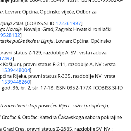
ju
. Lovran: Općina, Općinsko vijeće, Odbor za
 lipnja 2004
. [COBISS.SI-ID
172361987
]
ago Novalje
. Novalja: Grad; Zagreb: Hrvatski ronilački
39528132
]
vatske pučke škole u Lignju
. Lovran: Općina, Općinsko
pravni status Z-129, razdoblje A, SV : vrsta radova:
47492
]
 Košljun), pravni status R-211, razdoblje A, NV : vrsta
D
1539448004
]
pćina Rijeka, pravni status R-335, razdoblje NV : vrsta
D
1539448260
]
, god. 36, br. 2, str. 17-18. ISSN 0352-177X. [COBISS.SI-ID
ti znanstveni skup posvećen Rijeci : sažeci priopćenja,
 Otočac 8
. Otočac: Katedra Čakavskoga sabora pokrajine
na Grad Cres, pravni status Z-2685, razdoblje SV, NV :