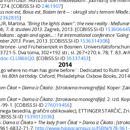
ra from Osor.
Hortus artium medievalium : journal of the Intern
0-7274. [COBISS.SI-ID
2461907
]
us non est, Boius est, Boiam terit--- : okrugli stol s temom Mlađe
2362835
]
UR, Martina.
"Bring the lights down" : the new reality : Međun
eb, 7.-8. studeni 2013
. Zagreb, 2013. [COBISS.SI-ID
15360644
Balkans : again and again... : 1st international conference 'Going
ember 2013
. Piran, 2013. [COBISS.SI-ID
1536314308
]
bronze- und Früheisenzeit in Bosnien. Universitätsforschun
21-5. Dva toma, 302+192 str.; sl. 267+270; k. 78; T. 83.
Arh
SI:doc-CLU866Q0
. [COBISS.SI-ID
36337453
]
2014
 go where no man has gone before.' : Dedicated to Ruth and V
 his 80th birthday
. Oxford; Philadelphia: Oxbow Books, 2014.
om Čikat = Dama iz Čikata : [strokovna monografija]
. Koper: Za
om Čikat = Dama iz Čikata : [strokovna monografija]
. 2. izd. K
2-99-1. [COBISS.SI-ID
276019456
]
nega besedila, grafični oblikovalec), ETTINGER STARČIĆ, Zrin
COBISS.SI-ID
1539012036
]
).
Dama iz Čikata = The lady from Čikat = Dama iz Čikata : [stro
-961-6832-71-7.
http://www.hippocampus.si/ISBN/978-961-