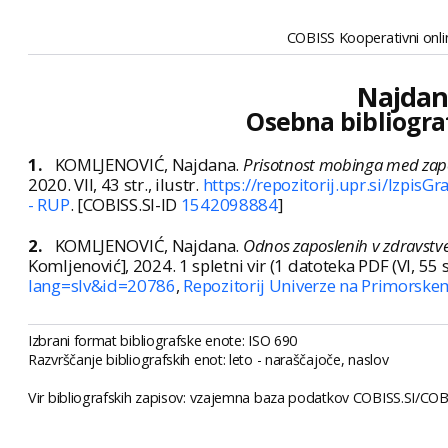
COBISS Kooperativni onlin
Najdan
Osebna bibliogra
1.
KOMLJENOVIĆ, Najdana.
Prisotnost mobinga med zapo
2020. VII, 43 str., ilustr.
https://repozitorij.upr.si/Izpis
- RUP
. [COBISS.SI-ID
1542098884
]
2.
KOMLJENOVIĆ, Najdana.
Odnos zaposlenih v zdravstven
Komljenović], 2024. 1 spletni vir (1 datoteka PDF (VI, 55 str.,
lang=slv&id=20786
,
Repozitorij Univerze na Primorske
Izbrani format bibliografske enote: ISO 690
Razvrščanje bibliografskih enot: leto - naraščajoče, naslov
Vir bibliografskih zapisov: vzajemna baza podatkov COBISS.SI/COBI