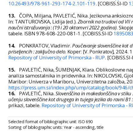
10.26493/978-961-293-174-2.101-119
. [COBISS.SI-ID
1
13.
ČOPA, Miljana, PAVLETIĆ, Nika. Jezikovna anksiozno
In: TANTUROVSKA, Lidija (ed.).
Zbornik na trudovi od VII
naučni istražuvanja : (19 i 20 oktomvri 2022 godina)
. Skopj
tabele. ISBN 978-608-220-081-1. [COBISS.SI-ID
189508
14.
PONKRATOV, Vladimir.
Poučevanje slovenščine kot d
priseljencih : zaključno delo
. Koper: [V. Ponkratov], 2024. 1 s
Repository of University of Primorska - RUP
. [COBISS.SI
15.
PAVLETIĆ, Nika, ŠUMENJAK, Klara. Oblikoslovne nap
analiza samostalnika in pridevnika. In: NIKOLOVSKI, Gjoko
Maribor: Univerza v Mariboru, Univerzitetna založba, 20
https://press.um.si/index.php/ump/catalog/book/946/c
16.
PAVLETIĆ, Nika.
Slovenščina in makedonščina v stiku 
učenju slovenščine kot drugega in tujega jezika do ravni B1 :
prikazi, tabele.
Repository of University of Primorska - 
Selected format of bibliographic unit: ISO 690
Sorting of bibliographic units: Year - ascending, title