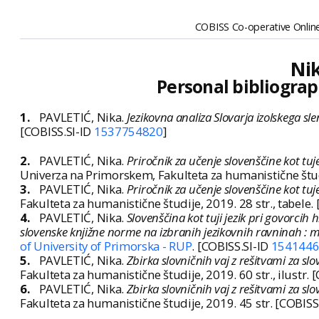
COBISS Co-operative Online
Nik
Personal bibliograp
1.
PAVLETIĆ, Nika.
Jezikovna analiza Slovarja izolskega sle
[COBISS.SI-ID
1537754820
]
2.
PAVLETIĆ, Nika.
Priročnik za učenje slovenščine kot tuj
Univerza na Primorskem, Fakulteta za humanistične študi
3.
PAVLETIĆ, Nika.
Priročnik za učenje slovenščine kot tu
Fakulteta za humanistične študije, 2019. 28 str., tabele.
4.
PAVLETIĆ, Nika.
Slovenščina kot tuji jezik pri govorcih
slovenske knjižne norme na izbranih jezikovnih ravninah : m
of University of Primorska - RUP
. [COBISS.SI-ID
154144
5.
PAVLETIĆ, Nika.
Zbirka slovničnih vaj z rešitvami za slo
Fakulteta za humanistične študije, 2019. 60 str., ilustr. 
6.
PAVLETIĆ, Nika.
Zbirka slovničnih vaj z rešitvami za slo
Fakulteta za humanistične študije, 2019. 45 str. [COBISS