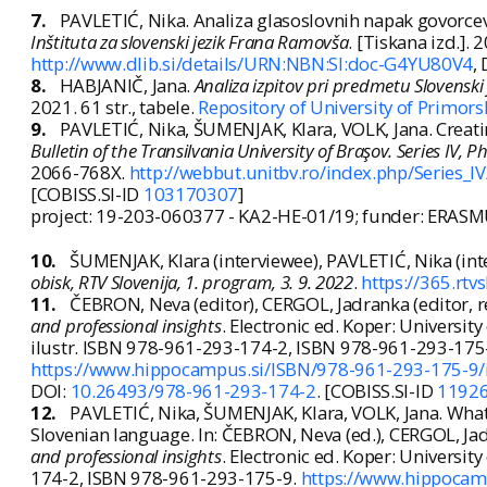
7.
PAVLETIĆ, Nika. Analiza glasoslovnih napak govorce
Inštituta za slovenski jezik Frana Ramovša
. [Tiskana izd.]. 
http://www.dlib.si/details/URN:NBN:SI:doc-G4YU80V4
,
8.
HABJANIČ, Jana.
Analiza izpitov pri predmetu Slovenski j
2021. 61 str., tabele.
Repository of University of Primors
9.
PAVLETIĆ, Nika, ŠUMENJAK, Klara, VOLK, Jana. Creati
Bulletin of the Transilvania University of Braşov. Series IV, P
2066-768X.
http://webbut.unitbv.ro/index.php/Series_IV
[COBISS.SI-ID
103170307
]
project: 19-203-060377 - KA2-HE-01/19; funder: ERA
10.
ŠUMENJAK, Klara (interviewee), PAVLETIĆ, Nika (int
obisk, RTV Slovenija, 1. program, 3. 9. 2022
.
https://365.rtv
11.
ČEBRON, Neva (editor), CERGOL, Jadranka (editor, 
and professional insights
. Electronic ed. Koper: University
ilustr. ISBN 978-961-293-174-2, ISBN 978-961-293-175
https://www.hippocampus.si/ISBN/978-961-293-175-9/
DOI:
10.26493/978-961-293-174-2
. [COBISS.SI-ID
1192
12.
PAVLETIĆ, Nika, ŠUMENJAK, Klara, VOLK, Jana. What
Slovenian language. In: ČEBRON, Neva (ed.), CERGOL, Ja
and professional insights
. Electronic ed. Koper: Universit
174-2, ISBN 978-961-293-175-9.
https://www.hippocam