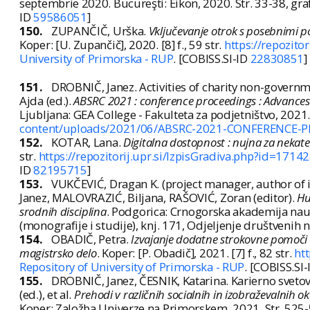
septembrie 2020. Bucureşti: Eikon, 2020. Str. 33-38, gra
ID
59586051
]
150.
ZUPANČIČ, Urška.
Vključevanje otrok s posebnimi p
Koper: [U. Zupančič], 2020. [8] f., 59 str.
https://repozito
University of Primorska - RUP
. [COBISS.SI-ID
22830851
]
151.
DROBNIČ, Janez. Activities of charity non-governm
Ajda (ed.).
ABSRC 2021 : conference proceedings : Advances i
Ljubljana: GEA College - Fakulteta za podjetništvo, 202
content/uploads/2021/06/ABSRC-2021-CONFERENCE-
152.
KOTAR, Lana.
Digitalna dostopnost : nujna za nekater
str.
https://repozitorij.upr.si/IzpisGradiva.php?id=1714
ID
82195715
]
153.
VUKČEVIĆ, Dragan K. (project manager, author of
Janez, MALOVRAZIĆ, Biljana, RAŠOVIĆ, Zoran (editor).
Hu
srodnih disciplina
. Podgorica: Crnogorska akademija nauka
(monografije i studije), knj. 171, Odjeljenje društvenih
154.
OBADIČ, Petra.
Izvajanje dodatne strokovne pomoči 
magistrsko delo
. Koper: [P. Obadič], 2021. [7] f., 82 str.
ht
Repository of University of Primorska - RUP
. [COBISS.SI
155.
DROBNIČ, Janez, ČESNIK, Katarina. Karierno sveto
(ed.), et al.
Prehodi v različnih socialnih in izobraževalnih o
Koper: Založba Univerze na Primorskem, 2021. Str. 525