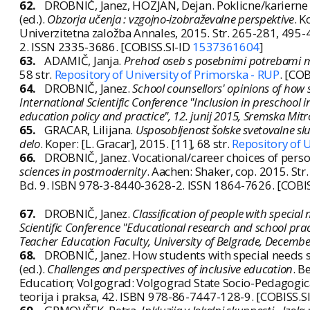
62.
DROBNIČ, Janez, HOZJAN, Dejan. Poklicne/karierne
(ed.).
Obzorja učenja : vzgojno-izobraževalne perspektive
. 
Univerzitetna založba Annales, 2015. Str. 265-281, 495-
2. ISSN 2335-3686. [COBISS.SI-ID
1537361604
]
63.
ADAMIČ, Janja.
Prehod oseb s posebnimi potrebami med
58 str.
Repository of University of Primorska - RUP
. [CO
64.
DROBNIČ, Janez.
School counsellors' opinions of how 
International Scientific Conference "Inclusion in preschool 
education policy and practice", 12. junij 2015, Sremska Mitr
65.
GRACAR, Lilijana.
Usposobljenost šolske svetovalne sl
delo
. Koper: [L. Gracar], 2015. [11], 68 str.
Repository of 
66.
DROBNIČ, Janez. Vocational/career choices of person
sciences in postmodernity
. Aachen: Shaker, cop. 2015. Str
Bd. 9. ISBN 978-3-8440-3628-2. ISSN 1864-7626. [COBI
67.
DROBNIČ, Janez.
Classification of people with special
Scientific Conference "Educational research and school pract
Teacher Education Faculty, University of Belgrade, Decembe
68.
DROBNIČ, Janez. How students with special needs s
(ed.).
Challenges and perspectives of inclusive education
. B
Education; Volgograd: Volgograd State Socio-Pedagogical 
teorija i praksa, 42. ISBN 978-86-7447-128-9. [COBISS.S