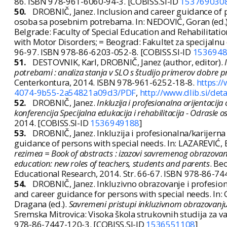
86. ISBN 978-961-6060-94-3. [COBISS.SI-ID
153769030
50.
DROBNIČ, Janez. Inclusion and career guidance of pu
osoba sa posebnim potrebama. In: NEDOVIĆ, Goran (ed.)
Belgrade: Faculty of Special Education and Rehabilitati
with Motor Disorders; = Beograd: Fakultet za specijalnu 
96-97. ISBN 978-86-6203-052-8. [COBISS.SI-ID
153694
51.
DESTOVNIK, Karl, DROBNIČ, Janez (author, editor).
potrebami : analiza stanja v SLO s študijo primerov dobre 
Centerkontura, 2014. ISBN 978-961-6252-18-8.
https:/
4074-9b55-2a54821a09d3/PDF
,
http://www.dlib.si/de
52.
DROBNIČ, Janez.
Inkluzija i profesionalna orijentac
konferencija Specijalna edukacija i rehabilitacija - Odrasle o
2014. [COBISS.SI-ID
1536949188
]
53.
DROBNIČ, Janez. Inkluzija i profesionalna/karijern
guidance of persons with special needs. In: LAZAREVIĆ, Em
rezimea = Book of abstracts : izazovi savremenog obrazovanj
education: new roles of teachers, students and parents
. Be
Educational Research, 2014. Str. 66-67. ISBN 978-86-74
54.
DROBNIČ, Janez. Inkluzivno obrazovanje i profesion
and career guidance for persons with special needs. In:
Dragana (ed.).
Savremeni pristupi inkluzivnom obrazovanju
Sremska Mitrovica: Visoka škola strukovnih studija za va
978-86-7447-120-3. [COBISS.SI-ID
1536551108
]