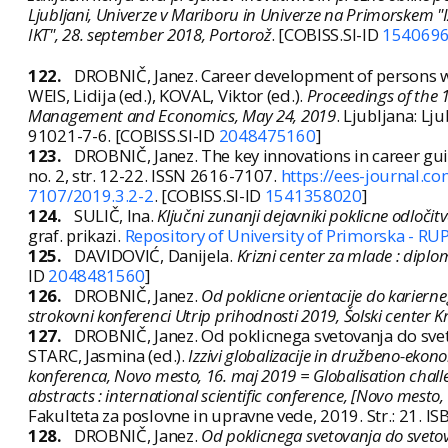
Ljubljani, Univerze v Mariboru in Univerze na Primorskem "Iz
IKT", 28. september 2018, Portorož
. [COBISS.SI-ID
154069
122.
DROBNIČ, Janez. Career development of persons wi
WEIS, Lidija (ed.), KOVAL, Viktor (ed.).
Proceedings of the 
Management and Economics, May 24, 2019
. Ljubljana: Lj
91021-7-6. [COBISS.SI-ID
2048475160
]
123.
DROBNIČ, Janez. The key innovations in career g
no. 2, str. 12-22. ISSN 2616-7107.
https://ees-journal.c
7107/2019.3.2-2
. [COBISS.SI-ID
1541358020
]
124.
SULIČ, Ina.
Ključni zunanji dejavniki poklicne odločit
graf. prikazi.
Repository of University of Primorska - RU
125.
DAVIDOVIĆ, Danijela.
Krizni center za mlade : diplo
ID
2048481560
]
126.
DROBNIČ, Janez.
Od poklicne orientacije do karier
strokovni konferenci Utrip prihodnosti 2019, Šolski center Kr
127.
DROBNIČ, Janez. Od poklicnega svetovanja do sveto
STARC, Jasmina (ed.).
Izzivi globalizacije in družbeno-eko
konferenca, Novo mesto, 16. maj 2019 = Globalisation chall
abstracts : international scientific conference, [Novo mesto,
Fakulteta za poslovne in upravne vede, 2019. Str.: 21. 
128.
DROBNIČ, Janez.
Od poklicnega svetovanja do sveto