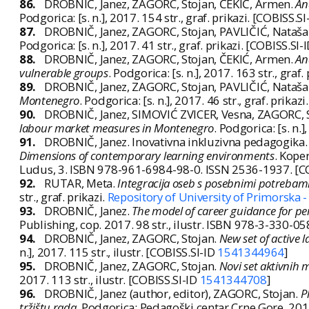
86.
DROBNIČ, Janez, ZAGORC, Stojan, ČEKIĆ, Armen.
An
Podgorica: [s. n.], 2017. 154 str., graf. prikazi. [COBISS.S
87.
DROBNIČ, Janez, ZAGORC, Stojan, PAVLIČIĆ, Nataša
Podgorica: [s. n.], 2017. 41 str., graf. prikazi. [COBISS.SI-
88.
DROBNIČ, Janez, ZAGORC, Stojan, ČEKIĆ, Armen.
An
vulnerable groups
. Podgorica: [s. n.], 2017. 163 str., graf
89.
DROBNIČ, Janez, ZAGORC, Stojan, PAVLIČIĆ, Nataša
Montenegro
. Podgorica: [s. n.], 2017. 46 str., graf. prikaz
90.
DROBNIČ, Janez, SIMOVIĆ ZVICER, Vesna, ZAGORC, 
labour market measures in Montenegro
. Podgorica: [s. n.]
91.
DROBNIČ, Janez. Inovativna inkluzivna pedagogika. I
Dimensions of contemporary learning environments
. Kope
Ludus, 3. ISBN 978-961-6984-98-0. ISSN 2536-1937. [C
92.
RUTAR, Meta.
Integracija oseb s posebnimi potrebami 
str., graf. prikazi.
Repository of University of Primorska 
93.
DROBNIČ, Janez.
The model of career guidance for pe
Publishing, cop. 2017. 98 str., ilustr. ISBN 978-3-330-0
94.
DROBNIČ, Janez, ZAGORC, Stojan.
New set of active
n.], 2017. 115 str., ilustr. [COBISS.SI-ID
1541344964
]
95.
DROBNIČ, Janez, ZAGORC, Stojan.
Novi set aktivnih m
2017. 113 str., ilustr. [COBISS.SI-ID
1541344708
]
96.
DROBNIČ, Janez (author, editor), ZAGORC, Stojan.
P
tržištu rada
. Podgorica: Pedagoški centar Crne Gore, 2017