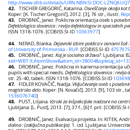
http://www.dlib.si/details/URN:NBN:SI:DOC-LZNQ6UQ
42.
TISCHER GREGORIČ, Katarina.
Osveščanje okolja kot 
Koper: [K. Tischer Gregorič], 2012. [3], 76 str., ilustr.
Repo
43.
DROBNIČ, Janez. Poklicna orientacija oseb s posebn
Defektologica slovenica : revija defektologov in specialnih p
ISSN 1318-1076. [COBISS.SI-ID
10363977
]
44.
NERAD, Blanka.
Dejavniki izbire poklica v osnovni šoli
of University of Primorska - RUP
. [COBISS.SI-ID
475797
45.
DROBNIČ, Janez.
Kaj je socialna država?
. Ljubljana: B
xid=WBT:X:AtomShow&atom_id=38004&spletaj_id=13
46.
DROBNIČ, Janez. Poklicna in karierna orientacija u
pupils with special needs.
Defektologica slovenica : revija
str. 25-40, tabeli. ISSN 1318-1076. [COBISS.SI-ID
10369
47.
FIDLER KOVAČIČ, Nadja.
Vključevanje oseb s posebni
magistrsko delo
. Koper: [N. Kovačič], 2013. [9], 103 str., t
1536076740
]
48.
PUST, Liljana.
Vzroki za inšpekcijske nadzore na centr
Ljubljana: [L. Pust], 2013. [7], 37 f., [6] f. pril. [COBISS.SI-
49.
DROBNIČ, Janez. Evalvacija projekta. In: KITEK, Andr
dolina : (zaključna publikacija)
. 1. izd. Ljubljana: Univerzit