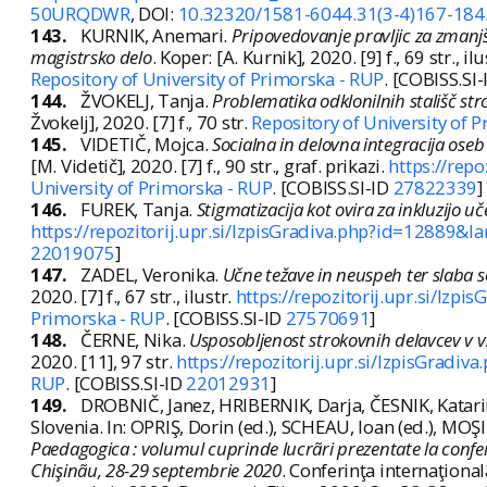
50URQDWR
, DOI:
10.32320/1581-6044.31(3-4)167-184
143.
KURNIK, Anemari.
Pripovedovanje pravljic za zmanj
magistrsko delo
. Koper: [A. Kurnik], 2020. [9] f., 69 str., ilu
Repository of University of Primorska - RUP
. [COBISS.SI
144.
ŽVOKELJ, Tanja.
Problematika odklonilnih stališč str
Žvokelj], 2020. [7] f., 70 str.
Repository of University of 
145.
VIDETIČ, Mojca.
Socialna in delovna integracija ose
[M. Videtič], 2020. [7] f., 90 str., graf. prikazi.
https://rep
University of Primorska - RUP
. [COBISS.SI-ID
27822339
]
146.
FUREK, Tanja.
Stigmatizacija kot ovira za inkluzijo u
https://repozitorij.upr.si/IzpisGradiva.php?id=12889&la
22019075
]
147.
ZADEL, Veronika.
Učne težave in neuspeh ter slaba s
2020. [7] f., 67 str., ilustr.
https://repozitorij.upr.si/Izp
Primorska - RUP
. [COBISS.SI-ID
27570691
]
148.
ČERNE, Nika.
Usposobljenost strokovnih delavcev v vz
2020. [11], 97 str.
https://repozitorij.upr.si/IzpisGradi
RUP
. [COBISS.SI-ID
22012931
]
149.
DROBNIČ, Janez, HRIBERNIK, Darja, ČESNIK, Katarina
Slovenia. In: OPRIŞ, Dorin (ed.), SCHEAU, Ioan (ed.), MOŞI
Paedagogica : volumul cuprinde lucrãri prezentate la conferi
Chişinãu, 28-29 septembrie 2020
. Conferinţa internaţional