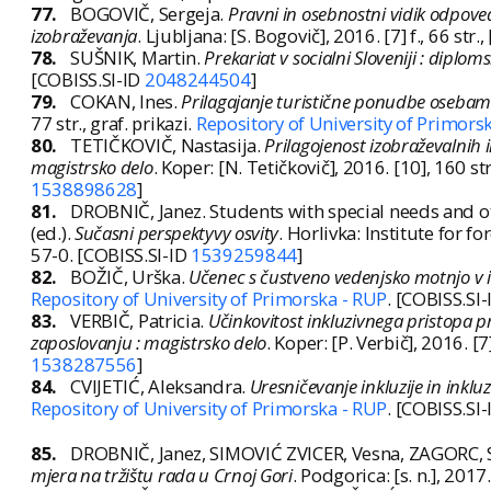
77.
BOGOVIČ, Sergeja.
Pravni in osebnostni vidik odpove
izobraževanja
. Ljubljana: [S. Bogovič], 2016. [7] f., 66 str., 
78.
SUŠNIK, Martin.
Prekariat v socialni Sloveniji : diplom
[COBISS.SI-ID
2048244504
]
79.
COKAN, Ines.
Prilagajanje turistične ponudbe osebam
77 str., graf. prikazi.
Repository of University of Primors
80.
TETIČKOVIČ, Nastasija.
Prilagojenost izobraževalnih 
magistrsko delo
. Koper: [N. Tetičkovič], 2016. [10], 160 str.
1538898628
]
81.
DROBNIČ, Janez. Students with special needs and o
(ed.).
Sučasni perspektyvy osvity
. Horlivka: Institute for
57-0. [COBISS.SI-ID
1539259844
]
82.
BOŽIČ, Urška.
Učenec s čustveno vedenjsko motnjo v in
Repository of University of Primorska - RUP
. [COBISS.SI
83.
VERBIČ, Patricia.
Učinkovitost inkluzivnega pristopa pr
zaposlovanju : magistrsko delo
. Koper: [P. Verbič], 2016. [7
1538287556
]
84.
CVIJETIĆ, Aleksandra.
Uresničevanje inkluzije in inklu
Repository of University of Primorska - RUP
. [COBISS.SI
85.
DROBNIČ, Janez, SIMOVIĆ ZVICER, Vesna, ZAGORC, 
mjera na tržištu rada u Crnoj Gori
. Podgorica: [s. n.], 2017