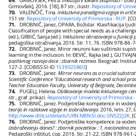
69.
GRMOVŠEK, Petra.
Inkluzija v lokalni skupnosti - Izo
Grmovšek], 2016. [18], 87 str., ilustr.
Repository of Unive
70.
VALENČIČ, Tina.
Inkluzivna paradigma vzgoje in vrtče
151 str.
Repository of University of Primorska - RUP
. [C
71.
DROBNIČ, Janez, OPARA, Božidar. Klasifikacija lju
Classification of people with special needs as a challeng
(ed.), GRBIĆ, Sanja (ed.).
Inkluzivno obrazovanje u funkciji 
pedagoška istraživanja, 2016. Str. 11, 76. ISBN 978-86-
72.
DROBNIČ, Janez. Miror neuroni kao suštinski supstra
learning in the inclusion. In: ĐEVIĆ, Rajka (ed.), GUTVAJN,
pozitivnog razvoja dece : zbornik rezimea
. Beograd: Instit
127-2. [COBISS.SI-ID
1539025860
]
73.
DROBNIČ, Janez.
Mirror neurons as a crucial substrate 
Scientific Conference "Educational research and school pract
Teacher Education Faculty, University of Belgrade, Decembe
74.
PUGELJ, Helena.
Oblikovanje modela inkluzivnega centr
str., graf. prikazi.
Repository of University of Primorska 
75.
DROBNIČ, Janez. Podjetniške kompetence in vodenje 
teorijo in raziskave vzgoje in izobraževanja
. 2016, letn. 27,
http://www.dlib.si/details/URN:NBN:SI:doc-SNSZ2J2K
. 
76.
DROBNIČ, Janez. Podjetniške kompetence za vodenje šo
izobraževanju danes? : zbornik povzetkov : 1. nacionalna z
Pedagoški inštitut, cop. 2016. Str. 21-22. ISBN 978-961