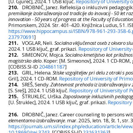
[U. Gjureč], 2024. 1 USB ključ.
Repository of University 
210.
DROBNIČ, Janez. Refleksija o inkluzivni pedagogiki 
premikanje izobraževanja od tradicije do inovacij - 50 let ra
innovation - 50 years of progress at the Faculty of Educatio
Primorskem, 2024. Str. 401-420. Knjižnica Ludus, 51.
https://www.hippocampus.si/ISBN/978-961-293-358-6.
237970691
]
211.
VOGLAR, Neli.
Socialna vključenost oseb z okvaro sl
2024. 1 USB ključ, graf. prikazi.
Repository of University
212.
SIMEONOV, Mojca.
Socialno kmetijstvo kot priložnos
magistrsko delo
. Koper: [M. Simeonov], 2024. 1 CD-ROM, g
[COBISS.SI-ID
204861187
]
213.
GRIL, Helena.
Stiske vzgojiteljev pri delu z otroki s
Gril], 2024. 1 CD-ROM.
Repository of University of Prim
214.
SREŠ, Sendy.
Zahtevnost prehoda iz izobraževanja v 
[S. Sreš], 2024. 1 USB ključ.
Repository of University of 
215.
ŠTRUKLEC, Urška.
Zaposlovanje inkluzivnih pedagog
[U. Štruklec], 2024. 1 USB ključ, graf. prikazi.
Repository 
216.
DROBNIČ, Janez. Career counseling to persons with
elementarno izobraževanje
. mar. 2025, letn. 18, št. 1, str
https://journals.um.si/index.php/education/article/vie
10.18690/rei.3743
. [COBISS.SI-ID
231631363
]