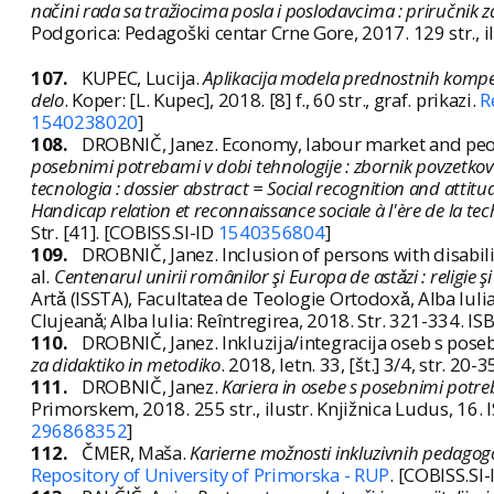
načini rada sa tražiocima posla i poslodavcima : priručnik 
Podgorica: Pedagoški centar Crne Gore, 2017. 129 str., 
107.
KUPEC, Lucija.
Aplikacija modela prednostnih kompe
delo
. Koper: [L. Kupec], 2018. [8] f., 60 str., graf. prikazi.
R
1540238020
]
108.
DROBNIČ, Janez. Economy, labour market and peop
posebnimi potrebami v dobi tehnologije : zbornik povzetkov =
tecnologia : dossier abstract = Social recognition and attitu
Handicap relation et reconnaissance sociale à l'ère de la tec
Str. [41]. [COBISS.SI-ID
1540356804
]
109.
DROBNIČ, Janez. Inclusion of persons with disabili
al.
Centenarul unirii românilor şi Europa de astǎzi : religie şi 
Artǎ (ISSTA), Facultatea de Teologie Ortodoxǎ, Alba Iulia
Clujeanǎ; Alba Iulia: Reîntregirea, 2018. Str. 321-334. 
110.
DROBNIČ, Janez. Inkluzija/integracija oseb s poseb
za didaktiko in metodiko
. 2018, letn. 33, [št.] 3/4, str. 2
111.
DROBNIČ, Janez.
Kariera in osebe s posebnimi potre
Primorskem, 2018. 255 str., ilustr. Knjižnica Ludus, 16
296868352
]
112.
ČMER, Maša.
Karierne možnosti inkluzivnih pedagogov
Repository of University of Primorska - RUP
. [COBISS.SI