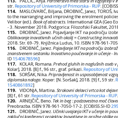
113.
PALČIČ, Anja.
Partnerstvo med starši in vzgojitelji v
str.
Repository of University of Primorska - RUP
. [COBISS
114.
MASLOVARIĆ, Biljana, DROBNIČ, Janez, TOROŠ, Ivan
to the rearranging and improving the enrolment policies 
Velibor (ed.).
Book of abstracts
. International GEA (Geo E
- 3. November 2018. Podgorica: Filozofski Fakultet, 201
115.
DROBNIČ, Janez. Pojavljanje IKT na področju izobraž
Oblikovanje inovativnih učnih okolij = Constructing innova
2018. Str. 69-79. Knjižnica Ludus, 10. ISBN 978-961-70
116.
DROBNIČ, Janez.
Pojavljanje IKT na področju izobra
znanstvenem sestanku Inovativno poučevanje in učenje - In
ID
1540678596
]
117.
KOLAR, Romana.
Prehod gluhih in naglušnih oseb v 
Kolar], 2018. [8] f., 96 str., graf. prikazi.
Repository of Uni
118.
SORŠAK, Nika.
Pripravljenost in usposobljenost vzgoj
diplomska naloga
. Koper: [N. Soršak], 2018. [9] f., 59 str.
R
1540861892
]
119.
VIDONJA, Martina.
Strokovni delavci vrtca kot dejavn
[8] f., 61 str.
Repository of University of Primorska - RUP
120.
ARNEJČIČ, Beno.
Tek in beg : podzavestna moč člove
Preobrazba. ISBN 978-961-7050-17-2. [COBISS.SI-ID
29
121.
DROBNIČ, Janez.
Učinki uvajanja IKT v učenje in pou
zaključni konferenci projektov Inovativne in prožne oblike 