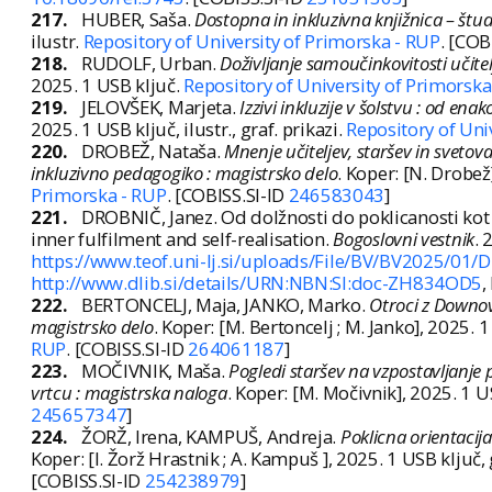
217.
HUBER, Saša.
Dostopna in inkluzivna knjižnica – štu
ilustr.
Repository of University of Primorska - RUP
. [COB
218.
RUDOLF, Urban.
Doživljanje samoučinkovitosti učite
2025. 1 USB ključ.
Repository of University of Primorska
219.
JELOVŠEK, Marjeta.
Izzivi inkluzije v šolstvu : od en
2025. 1 USB ključ, ilustr., graf. prikazi.
Repository of Uni
220.
DROBEŽ, Nataša.
Mnenje učiteljev, staršev in svetov
inkluzivno pedagogiko : magistrsko delo
. Koper: [N. Drobež
Primorska - RUP
. [COBISS.SI-ID
246583043
]
221.
DROBNIČ, Janez. Od dolžnosti do poklicanosti kot 
inner fulfilment and self-realisation.
Bogoslovni vestnik
. 
https://www.teof.uni-lj.si/uploads/File/BV/BV2025/01/D
http://www.dlib.si/details/URN:NBN:SI:doc-ZH834OD5
,
222.
BERTONCELJ, Maja, JANKO, Marko.
Otroci z Downov
magistrsko delo
. Koper: [M. Bertoncelj ; M. Janko], 2025. 1
RUP
. [COBISS.SI-ID
264061187
]
223.
MOČIVNIK, Maša.
Pogledi staršev na vzpostavljanje
vrtcu : magistrska naloga
. Koper: [M. Močivnik], 2025. 1 U
245657347
]
224.
ŽORŽ, Irena, KAMPUŠ, Andreja.
Poklicna orientacij
Koper: [I. Žorž Hrastnik ; A. Kampuš ], 2025. 1 USB ključ, 
[COBISS.SI-ID
254238979
]