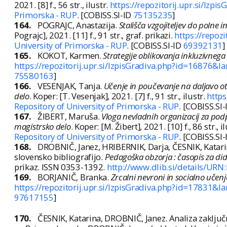
2021. [8] f., 56 str., ilustr.
https://repozitorij.upr.si/Izp
Primorska - RUP
. [COBISS.SI-ID
75135235
]
164.
POGRAJC, Anastazija.
Stališča vzgojiteljev do polne 
Pograjc], 2021. [11] f., 91 str., graf. prikazi.
https://repoz
University of Primorska - RUP
. [COBISS.SI-ID
69392131
]
165.
KOKOT, Karmen.
Strategije oblikovanja inkluzivnega
https://repozitorij.upr.si/IzpisGradiva.php?id=16876&la
75580163
]
166.
VESENJAK, Tanja.
Učenje in poučevanje na daljavo o
delo
. Koper: [T. Vesenjak], 2021. [7] f., 91 str., ilustr.
https
Repository of University of Primorska - RUP
. [COBISS.SI
167.
ŽIBERT, Maruša.
Vloga nevladnih organizacij za pod
magistrsko delo
. Koper: [M. Žibert], 2021. [10] f., 86 str., i
Repository of University of Primorska - RUP
. [COBISS.SI
168.
DROBNIČ, Janez, HRIBERNIK, Darja, ČESNIK, Katar
slovensko bibliografijo.
Pedagoška obzorja : časopis za di
prikaz. ISSN 0353-1392.
http://www.dlib.si/details/UR
169.
BORJANIČ, Branka.
Zrcalni nevroni in socialno učenj
https://repozitorij.upr.si/IzpisGradiva.php?id=17831&la
97617155
]
170.
ČESNIK, Katarina, DROBNIČ, Janez. Analiza zaključ