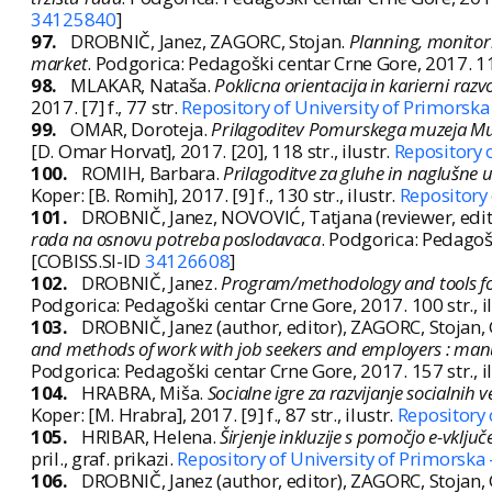
34125840
]
97.
DROBNIČ, Janez, ZAGORC, Stojan.
Planning, monitor
market
. Podgorica: Pedagoški centar Crne Gore, 2017. 11
98.
MLAKAR, Nataša.
Poklicna orientacija in karierni razv
2017. [7] f., 77 str.
Repository of University of Primorska
99.
OMAR, Doroteja.
Prilagoditev Pomurskega muzeja Mu
[D. Omar Horvat], 2017. [20], 118 str., ilustr.
Repository 
100.
ROMIH, Barbara.
Prilagoditve za gluhe in naglušne
Koper: [B. Romih], 2017. [9] f., 130 str., ilustr.
Repository 
101.
DROBNIČ, Janez, NOVOVIĆ, Tatjana (reviewer, edit
rada na osnovu potreba poslodavaca
. Podgorica: Pedagoš
[COBISS.SI-ID
34126608
]
102.
DROBNIČ, Janez.
Program/methodology and tools fo
Podgorica: Pedagoški centar Crne Gore, 2017. 100 str., 
103.
DROBNIČ, Janez (author, editor), ZAGORC, Stojan
and methods of work with job seekers and employers : manua
Podgorica: Pedagoški centar Crne Gore, 2017. 157 str., 
104.
HRABRA, Miša.
Socialne igre za razvijanje socialnih
Koper: [M. Hrabra], 2017. [9] f., 87 str., ilustr.
Repository 
105.
HRIBAR, Helena.
Širjenje inkluzije s pomočjo e-vključ
pril., graf. prikazi.
Repository of University of Primorska
106.
DROBNIČ, Janez (author, editor), ZAGORC, Stojan