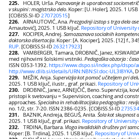
225.
HOLER, Urša.
Poznavanje in uporabnost sociometričn
v skupini : magistrsko delo
. Koper: [U. Holer], 2025. 1 USB 
[COBISS.SI-ID
270720515
]
226.
ARNAUTOVIĆ, Ana.
Prezgodnji izstop s trga dela os
Arnautović], 2025. 1 USB ključ.
Repository of University
227.
KOCIPER, Andrej.
Samozaznava socialnih kompetenc 
doktorska disertacija
. Koper: [A. Kociper], 2025. [12] f., 345
RUP
. [COBISS.SI-ID
263217923
]
228.
VAMBERGER, Tamara, DROBNIČ, Janez, KISWARDAY,
med njihovimi šolskimi vrstniki.
Pedagoška obzorja : časo
ISSN 0353-1392.
https://www.dspo.si/index.php/dspo/a
http://www.dlib.si/details/URN:NBN:SI:doc-UL3I8YKA
, 
229.
MEŽIK, Anja.
Supervizija kot pomoč učiteljem pri del
2025. 1 USB ključ, ilustr., graf. prikazi.
Repository of Uni
230.
DROBNIČ, Janez, ARNEJČIČ, Beno. Supervizija, kovč
pristopi k svetovanju = Supervision, coaching and constru
approaches.
Specialna in rehabilitacijska pedagogika : revij
no. 1/2, str. 7-20. ISSN 2386-0235. [COBISS.SI-ID
27353
231.
BAZNIK, Andreja, BEGUŠ, Anita.
Šola kot skupnost 
2025. 1 USB ključ, graf. prikazi.
Repository of University
232.
TRDINA, Barbara.
Vloga invalidskih društev pri sam
Koper: [B. Trdina], 2025. 1 USB ključ.
Repository of Univ