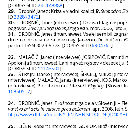
[COBISS.SI-ID
242149888
]
29.
Drobnič Janez : Kriza v vladni koaliciji?.
Svobodna Slo
ID
232873472
]
30.
DROBNIČ, Janez (interviewee). Država blaginje pojed
pogovor.
Živa : priloga Dolenjskega lista
. mar. 2006, leto 5,
31.
DROBNIČ, Janez (interviewee). Vselej sem bil zagnan 
družino in socialne zadeve mag. Janezom Drobničem.
Bl
portret. ISSN 3023-977X. [COBISS.SI-ID
6904760
]
32.
MALAČIČ, Janez (interviewee), JOSIPOVIČ, Damir (i
Apolonija (interviewee). Lani največ rojstev v desetletju.
[COBISS.SI-ID
11143501
]
33.
ŠTRAJN, Darko (interviewee), ŠIRCELJ, Milivoj (inte
(interviewee), MALAČIČ, Janez (interviewee), KOS, Marko
(interviewee). Plodite in množite se?!.
Playboy
. [Slovensk
16950502
]
34.
DROBNIČ, Janez. Prožnost trga dela v Sloveniji = Fle
varstvo pri delu in varstvo pred požarom
. apr. 2008, letn. 
http://www.dlib.si/details/URN:NBN:SI:DOC-NQDN0YE9
35.
LIČEN, Robert (interviewee), GORJUP, Blaž (intervie