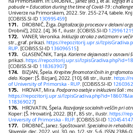
na Primorskem. In: DROBNIČ, Janez (ed.), et al.
Vzgoja in 
pobude = Education during the time of Covid-19 : challenges
Univerze na Primorskem, 2022. Str. 255-274, tabele. Kn
[COBISS.SI-ID
130995459
]
171.
DROBNIČ, Žiga.
Digitalizacija procesov v delovni or
Drobnič], 2022. [4], 36 f., ilustr. [COBISS.SI-ID
12996121
172.
VANER, Veronika.
Inkluzija otroka z avtizmom v veči
str., graf. prikazi.
https://repozitorij.upr.si/IzpisGradiv
RUP
. [COBISS.SI-ID
136096515
]
173.
GLASENČNIK, Tanja.
Karierne dejavnosti v osnovni š
prikazi.
https://repozitorij.upr.si/IzpisGradiva.php?id=
[COBISS.SI-ID
118363907
]
174.
BIZJAN, Špela.
Krepitev finomotoričnih in grafomotor
delo
. Koper: [Š. Bizjan], 2022. [10], 68 str., ilustr.
https://
of University of Primorska - RUP
. [COBISS.SI-ID
126036
175.
HROVAT, Mira.
Podporno osebje v inkluzivni šoli : m
https://repozitorij.upr.si/IzpisGradiva.php?id=18607&la
118369027
]
176.
HROVATIN, Špela.
Razvijanje socialnih veščin pri ot
Koper: [Š. Hrovatin], 2022. [8] f., 85 str., ilustr.
https://re
University of Primorska - RUP
. [COBISS.SI-ID
12045414
177.
DROBNIČ, Janez. Spoštovani!.
Specialna in rehabilit
Slovenije
. dec. 2022, vol. 30, no. 1/2, str. 5-6. ISSN 2386