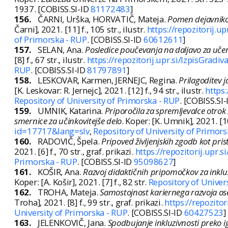
1937. [COBISS.SI-ID
81172483
]
156.
ČARNI, Urška, HORVATIČ, Mateja.
Pomen dejavnikov
Čarni], 2021. [11] f., 105 str., ilustr.
https://repozitorij.
of Primorska - RUP
. [COBISS.SI-ID
60612611
]
157.
SELAN, Ana.
Posledice poučevanja na daljavo za uče
[8] f., 67 str., ilustr.
https://repozitorij.upr.si/IzpisGrad
RUP
. [COBISS.SI-ID
81797891
]
158.
LESKOVAR, Karmen, JERNEJC, Regina.
Prilagoditev 
[K. Leskovar: R. Jernejc], 2021. [12] f., 94 str., ilustr.
https
Repository of University of Primorska - RUP
. [COBISS.SI
159.
UMNIK, Katarina.
Priporočila za spremljevalce otrok 
smernice za učinkovitejše delo
. Koper: [K. Umnik], 2021. [10]
id=17717&lang=slv
,
Repository of University of Primors
160.
RADOVIČ, Špela.
Pripoved življenjskih zgodb kot pri
2021. [6] f., 70 str., graf. prikazi.
https://repozitorij.upr
Primorska - RUP
. [COBISS.SI-ID
95098627
]
161.
KOŠIR, Ana.
Razvoj didaktičnih pripomočkov za inklu
Koper: [A. Košir], 2021. [7] f., 82 str.
Repository of Univer
162.
TROHA, Mateja.
Samostojnost kariernega razvoja os
Troha], 2021. [8] f., 99 str., graf. prikazi.
https://repozito
University of Primorska - RUP
. [COBISS.SI-ID
60427523
]
163.
JELENKOVIČ, Jana.
Spodbujanje inkluzivnosti preko 