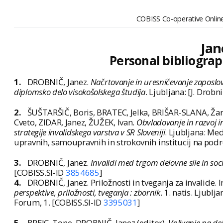
COBISS Co-operative Online
Jan
Personal bibliograp
1.
DROBNIČ, Janez.
Načrtovanje in uresničevanje zaposlov
diplomsko delo visokošolskega študija
. Ljubljana: [J. Drobni
2.
ŠUŠTARŠIČ, Boris, BRATEC, Jelka, BRIŠAR-SLANA, Žar
Cveto, ZIDAR, Janez, ŽUŽEK, Ivan.
Obvladovanje in razvoj i
strategije invalidskega varstva v SR Sloveniji
. Ljubljana: Me
upravnih, samoupravnih in strokovnih institucij na podro
3.
DROBNIČ, Janez.
Invalidi med trgom delovne sile in so
[COBISS.SI-ID
3854685
]
4.
DROBNIČ, Janez. Priložnosti in tveganja za invalide. In
perspektive, priložnosti, tveganja : zbornik
. 1. natis. Ljubl
Forum, 1. [COBISS.SI-ID
3395031
]
5.
BREJC, Tone, DROBNIČ, Janez (editor).
Vplivanje na de