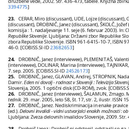
družbene vede, 2002. Str. 436-473, tabele. Knjižna zbirka
3394775
]
23.
CERAR, Miro (discussant), UDE, Lojze (discussant), 
(discussant), DROBNIČ, Janez (discussant), ŠKOLČ, Jožef 
komisija : 1. nadaljevanje 11. seje (6. februar 2003). In: C
Republike Slovenije
. Ljubljana: Državni zbor Republike Slov
zbora Republike Slovenije. ISBN 961-6415-10-7, ISBN 
46-0. [COBISS.SI-ID
23682653
]
24.
DROBNIČ, Janez (interviewee), PLEMENITAŠ, Valenti
(interviewee), DOLINAR, Marina (interviewee), TAJNIKAR,
7. sep. 2005. [COBISS.SI-ID
24526173
]
25.
DROBNIČ, Janez, GLAVAN, Andrej, STROPNIK, Nada
Damir.
Eden ni dovolj - rodnost v Sloveniji : Televizija Sloven
Slovenija, 2005. 1 optični disk (CD-ROM), zvok. [COBISS.
26.
DROBNIČ, Janez (interviewee), ŠALAMUN, Zmago. M
tednik
. 29. mar. 2005, leto 58, št. 17, str. 2, ilustr. ISS
27.
DROBNIČ, Janez. Nediskriminacija in enake pravice 
(ed.).
Delovni invalidi - vidni ustvarjalci enakih možnosti : ob
Ljubljana: Zveza delovnih invalidov Slovenije, 2009. St
28.
Drobnič Janez : Drobnič ni odstopil, odstavili so ga.