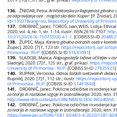
136.
ŽNIDAR, Petra.
Arhitektonska prilagojenost gibalno 
za odpravljanje ovir : magistrsko delo
. Koper: [P. Žnidar], 20
id=13507&lang=slv
,
Repository of University of Primors
137.
DROBNIČ, Janez, TOROŠ, Ivan, WEIS, Lidija. Ethica
2020, vol. 4, no. 1, str. 1-14, ilustr. ISSN 2616-7107.
http
10.31520/2616-7107/2020.4.1-1
. [COBISS.SI-ID
204852
138.
ŽUPEC, Maja.
Kariera gibalno oviranih oseb v konte
Župec], 2020. [7] f., 123 str.
https://repozitorij.upr.si/I
Primorska - RUP
. [COBISS.SI-ID
51641091
]
139.
SLADOJE, Manca.
Najpogostejše težave učiteljev v os
Sladoje], 2020. [7] f., 125 str., graf. prikazi.
https://repoz
University of Primorska - RUP
. [COBISS.SI-ID
27825923
]
140.
RUPNIK, Veronika.
Odnos šolskih svetovalnih delavce
Rupnik], 2020. [7] f., 112 str., ilustr.
https://repozitorij.
of Primorska - RUP
. [COBISS.SI-ID
51491843
]
141.
DROBNIČ, Janez. Poklicne odločitve in vodenje ka
za teorijo in raziskave vzgoje in izobraževanja
. 2020, letn. 
http://www.dlib.si/details/URN:NBN:SI:DOC-WGI40VVL
.
142.
DROBNIČ, Janez. Poklicne odločitve in vodenje ka
za teorijo in raziskave vzgoje in izobraževanja
. 2020, letn. 3
https://www.pei.si/ISSN/1581_6044/3-4-2020/1581-604