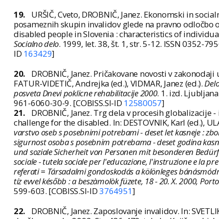
19.
URŠIČ, Cveto, DROBNIČ, Janez. Ekonomski in socialni 
posameznih skupin invalidov glede na pravno odločbo o
disabled people in Slovenia : characteristics of individua
Socialno delo
. 1999, let. 38, št. 1, str. 5-12. ISSN 0352-79
ID
163429
]
20.
DROBNIČ, Janez. Pričakovane novosti v zakonodaji us
FATUR-VIDETIČ, Andrejka (ed.), VIDMAR, Janez (ed.).
Delo
posveta Dnevi poklicne rehabilitacije 2000
. 1. izd. Ljubljan
961-6060-30-9. [COBISS.SI-ID
12580057
]
21.
DROBNIČ, Janez. Trg dela v procesih globalizacije - 
challenge for the disabled. In: DESTOVNIK, Karl (ed.), UL
varstvo oseb s posebnimi potrebami - deset let kasneje : zbo
sigurnost osoba s posebnim potrebama - deset godina kasnije
und soziale Sicherheit von Personen mit besonderen Bedürf
sociale - tutela sociale per l'educazione, l'instruzione e la pr
referati = Társadalmi gondoskodás a kölönleges bánásmódra s
tíz evvel később : a beszàmolòk füzete, 18 - 20. X. 2000, Porto
599-603. [COBISS.SI-ID
3764951
]
22.
DROBNIČ, Janez. Zaposlovanje invalidov. In: SVETLIK, 