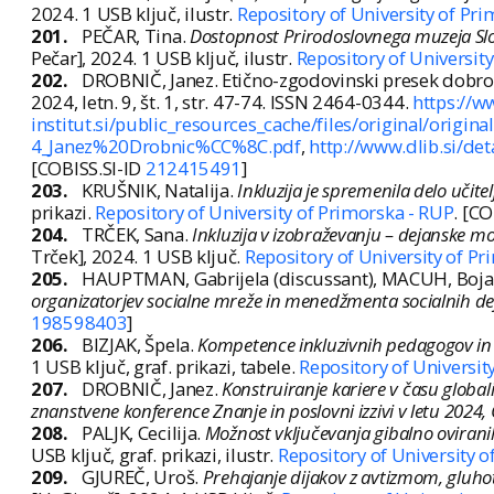
2024. 1 USB ključ, ilustr.
Repository of University of Pr
201.
PEČAR, Tina.
Dostopnost Prirodoslovnega muzeja Slo
Pečar], 2024. 1 USB ključ, ilustr.
Repository of Universit
202.
DROBNIČ, Janez. Etično-zgodovinski presek dobro
2024, letn. 9, št. 1, str. 47-74. ISSN 2464-0344.
https://w
institut.si/public_resources_cache/files/original/or
4_Janez%20Drobnic%CC%8C.pdf
,
http://www.dlib.si/d
[COBISS.SI-ID
212415491
]
203.
KRUŠNIK, Natalija.
Inkluzija je spremenila delo učite
prikazi.
Repository of University of Primorska - RUP
. [C
204.
TRČEK, Sana.
Inkluzija v izobraževanju – dejanske mož
Trček], 2024. 1 USB ključ.
Repository of University of P
205.
HAUPTMAN, Gabrijela (discussant), MACUH, Bojan 
organizatorjev socialne mreže in menedžmenta socialnih deja
198598403
]
206.
BIZJAK, Špela.
Kompetence inkluzivnih pedagogov in n
1 USB ključ, graf. prikazi, tabele.
Repository of Universit
207.
DROBNIČ, Janez.
Konstruiranje kariere v času globa
znanstvene konference Znanje in poslovni izzivi v letu 2024,
208.
PALJK, Cecilija.
Možnost vključevanja gibalno ovirani
USB ključ, graf. prikazi, ilustr.
Repository of University 
209.
GJUREČ, Uroš.
Prehajanje dijakov z avtizmom, gluhot