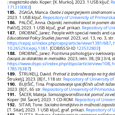
: magistrsko delo
. Koper: [K. Murko], 2023. 1 USB ključ.
Re
171310083
]
185.
ZGAGA, Manca.
Osebe z aspergerjevim sindromom v 
2023. 1 USB ključ.
Repository of University of Primorska
186.
PALČIČ, Anna.
Osipniki, nemotiviranost in pomen dod
Palčič], 2023. 1 USB ključ, graf. prikazi.
Repository of Uni
187.
DROBNIČ, Janez. People with special needs and c
Educational Policy Studies Journal
. 2023, vol. 13, no. 3, s
https://cepsj.si/index.php/cepsj/article/view/1381/687
,
10.26529/cepsj.1381
. [COBISS.SI-ID
123532803
]
188.
DROBNIČ, Janez. Pozitivna psihologija v svetovanju 
časopis za didaktiko in metodiko
. 2023, letn. 38, [št.] 3/4,
https://www.dspo.si/index.php/dspo/article/view/108
,
h
178576387
]
189.
ŠTRUKELJ, David.
Prehod iz izobraževanja na trg del
Štrukelj], 2023. [8] f., 118 str.
Repository of University o
190.
BUJIŠIĆ, Tina.
Prepoznavanje specifičnih učnih težav p
2023. [8] f., 65 str.
Repository of University of Primorska
191.
ŠACER, Mateja.
Samozagovorništvo kot pomoč za več
Koper: [M. Šacer], 2023. 1 CD-ROM.
Repository of Univer
192.
SITAR, Tone.
Socialno kmetijstvo in možnosti zaposl
[T. Sitar], 2023. 1 USB ključ, graf. prikazi.
Repository of U
193.
TUTTA, Barbara.
Sodelovanje in vzajemna pričakovan