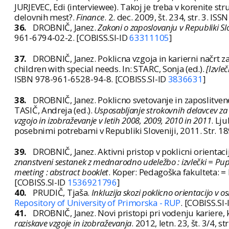
JURJEVEC, Edi (interviewee). Takoj je treba v korenite stru
delovnih mest?.
Finance
. 2. dec. 2009, št. 234, str. 3. I
36.
DROBNIČ, Janez.
Zakoni o zaposlovanju v Republiki Sl
961-6794-02-2. [COBISS.SI-ID
63311105
]
37.
DROBNIČ, Janez. Poklicna vzgoja in karierni načrt 
children with special needs. In: STARC, Sonja (ed.).
[Izvle
ISBN 978-961-6528-94-8. [COBISS.SI-ID
3836631
]
38.
DROBNIČ, Janez. Poklicno svetovanje in zaposlitven
TASIČ, Andreja (ed.).
Usposabljanje strokovnih delavcev za
vzgojo in izobraževanje v letih 2008, 2009, 2010 in 2011
. Lj
posebnimi potrebami v Republiki Sloveniji, 2011. Str. 
39.
DROBNIČ, Janez. Aktivni pristop v poklicni orientacij
znanstveni sestanek z mednarodno udeležbo : izvlečki = Pupils
meeting : abstract booklet
. Koper: Pedagoška fakulteta: =
[COBISS.SI-ID
1536921796
]
40.
PRUDIČ, Tjaša.
Inkluzija skozi poklicno orientacijo v o
Repository of University of Primorska - RUP
. [COBISS.SI
41.
DROBNIČ, Janez. Novi pristopi pri vodenju kariere, k
raziskave vzgoje in izobraževanja
. 2012, letn. 23, št. 3/4,