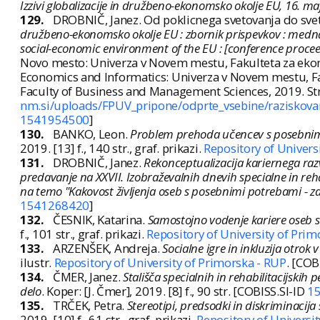
Izzivi globalizacije in družbeno-ekonomsko okolje EU, 16. m
129.
DROBNIČ, Janez. Od poklicnega svetovanja do sveto
družbeno-ekonomsko okolje EU : zbornik prispevkov : medn
social-economic environment of the EU : [conference proceed
Novo mesto: Univerza v Novem mestu, Fakulteta za ekono
Economics and Informatics: Univerza v Novem mestu, Fak
Faculty of Business and Management Sciences, 2019. S
nm.si/uploads/FPUV_pripone/odprte_vsebine/raziskovan
1541954500
]
130.
BANKO, Leon.
Problem prehoda učencev s posebnimi
2019. [13] f., 140 str., graf. prikazi.
Repository of Univers
131.
DROBNIČ, Janez.
Rekonceptualizacija kariernega razv
predavanje na XXVII. Izobraževalnih dnevih specialne in r
na temo "Kakovost življenja oseb s posebnimi potrebami - zanj
1541268420
]
132.
ČESNIK, Katarina.
Samostojno vodenje kariere oseb 
f., 101 str., graf. prikazi.
Repository of University of Prim
133.
ARZENŠEK, Andreja.
Socialne igre in inkluzija otrok 
ilustr.
Repository of University of Primorska - RUP
. [COB
134.
ČMER, Janez.
Stališča specialnih in rehabilitacijski
delo
. Koper: [J. Čmer], 2019. [8] f., 90 str. [COBISS.SI-ID
1
135.
TRČEK, Petra.
Stereotipi, predsodki in diskriminacij
2019. [10] f., 61 str., graf. prikazi.
Repository of Universi