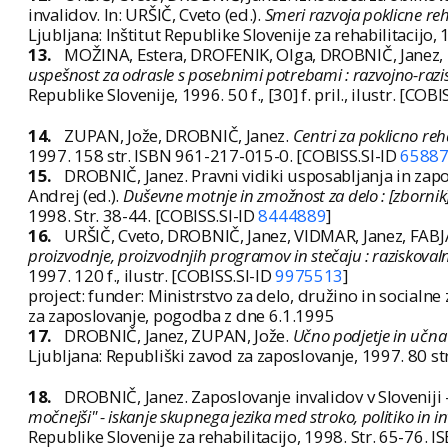
invalidov. In: URŠIČ, Cveto (ed.).
Smeri razvoja poklicne reha
Ljubljana: Inštitut Republike Slovenije za rehabilitacijo
13.
MOŽINA, Estera, DROFENIK, Olga, DROBNIČ, Janez,
uspešnost za odrasle s posebnimi potrebami : razvojno-razisk
Republike Slovenije, 1996. 50 f., [30] f. pril., ilustr. [COB
14.
ZUPAN, Jože, DROBNIČ, Janez.
Centri za poklicno reha
1997. 158 str. ISBN 961-217-015-0. [COBISS.SI-ID
6588
15.
DROBNIČ, Janez. Pravni vidiki usposabljanja in zapo
Andrej (ed.).
Duševne motnje in zmožnost za delo : [zbornik]
1998. Str. 38-44. [COBISS.SI-ID
8444889
]
16.
URŠIČ, Cveto, DROBNIČ, Janez, VIDMAR, Janez, FAB
proizvodnje, proizvodnjih programov in stečaju : raziskoval
1997. 120 f., ilustr. [COBISS.SI-ID
9975513
]
project: funder: Ministrstvo za delo, družino in social
za zaposlovanje, pogodba z dne 6.1.1995
17.
DROBNIČ, Janez, ZUPAN, Jože.
Učno podjetje in učna 
Ljubljana: Republiški zavod za zaposlovanje, 1997. 80 s
18.
DROBNIČ, Janez. Zaposlovanje invalidov v Sloveniji 
močnejši" - iskanje skupnega jezika med stroko, politiko in inv
Republike Slovenije za rehabilitacijo, 1998. Str. 65-76.