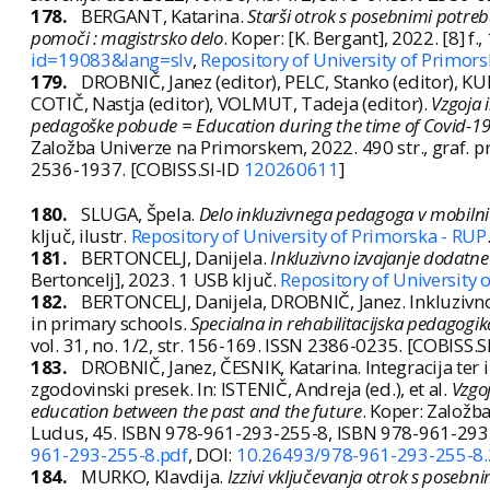
178.
BERGANT, Katarina.
Starši otrok s posebnimi potreb
pomoči : magistrsko delo
. Koper: [K. Bergant], 2022. [8] f.,
id=19083&lang=slv
,
Repository of University of Primors
179.
DROBNIČ, Janez (editor), PELC, Stanko (editor), KU
COTIČ, Nastja (editor), VOLMUT, Tadeja (editor).
Vzgoja 
pedagoške pobude = Education during the time of Covid-19 :
Založba Univerze na Primorskem, 2022. 490 str., graf. p
2536-1937. [COBISS.SI-ID
120260611
]
180.
SLUGA, Špela.
Delo inkluzivnega pedagoga v mobilni 
ključ, ilustr.
Repository of University of Primorska - RUP
181.
BERTONCELJ, Danijela.
Inkluzivno izvajanje dodatne
Bertoncelj], 2023. 1 USB ključ.
Repository of University 
182.
BERTONCELJ, Danijela, DROBNIČ, Janez. Inkluzivno
in primary schools.
Specialna in rehabilitacijska pedagogika
vol. 31, no. 1/2, str. 156-169. ISSN 2386-0235. [COBISS.S
183.
DROBNIČ, Janez, ČESNIK, Katarina. Integracija ter in
zgodovinski presek. In: ISTENIČ, Andreja (ed.), et al.
Vzgo
education between the past and the future
. Koper: Založb
Ludus, 45. ISBN 978-961-293-255-8, ISBN 978-961-293
961-293-255-8.pdf
, DOI:
10.26493/978-961-293-255-8
184.
MURKO, Klavdija.
Izzivi vključevanja otrok s posebn