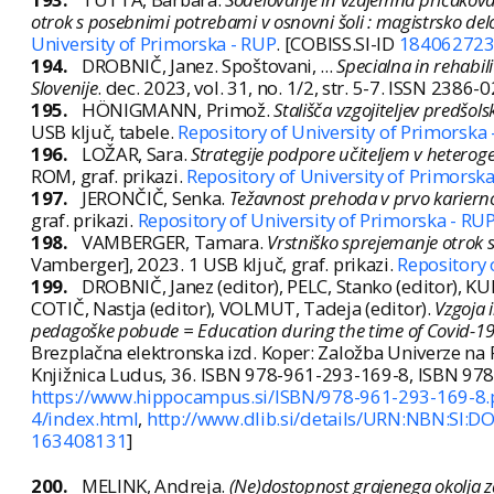
otrok s posebnimi potrebami v osnovni šoli : magistrsko del
University of Primorska - RUP
. [COBISS.SI-ID
18406272
194.
DROBNIČ, Janez. Spoštovani, ...
Specialna in rehabili
Slovenije
. dec. 2023, vol. 31, no. 1/2, str. 5-7. ISSN 2386
195.
HÖNIGMANN, Primož.
Stališča vzgojiteljev predšols
USB ključ, tabele.
Repository of University of Primorska
196.
LOŽAR, Sara.
Strategije podpore učiteljem v heterog
ROM, graf. prikazi.
Repository of University of Primorsk
197.
JERONČIČ, Senka.
Težavnost prehoda v prvo karierno
graf. prikazi.
Repository of University of Primorska - RU
198.
VAMBERGER, Tamara.
Vrstniško sprejemanje otrok 
Vamberger], 2023. 1 USB ključ, graf. prikazi.
Repository 
199.
DROBNIČ, Janez (editor), PELC, Stanko (editor), KU
COTIČ, Nastja (editor), VOLMUT, Tadeja (editor).
Vzgoja 
pedagoške pobude = Education during the time of Covid-19 :
Brezplačna elektronska izd. Koper: Založba Univerze na Pr
Knjižnica Ludus, 36. ISBN 978-961-293-169-8, ISBN 97
https://www.hippocampus.si/ISBN/978-961-293-169-8.
4/index.html
,
http://www.dlib.si/details/URN:NBN:SI
163408131
]
200.
MELINK, Andreja.
(Ne)dostopnost grajenega okolja za