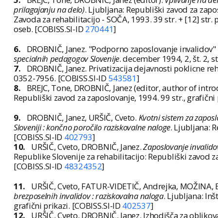
prilagajanju na delo)
. Ljubljana: Republiški zavod za zapo
Zavoda za rehabilitacijo - SOČA, 1993. 39 str. + [12] str. 
oseb. [COBISS.SI-ID
270441
]
6.
DROBNIČ, Janez. "Podporno zaposlovanje invalidov" - 
specialnih pedagogov Slovenije
. december 1994, 2, št. 2, 
7.
DROBNIČ, Janez. Privatizacija dejavnosti poklicne reh
0352-7956. [COBISS.SI-ID
543581
]
8.
BREJC, Tone, DROBNIČ, Janez (editor, author of introd
Republiški zavod za zaposlovanje, 1994. 99 str., grafični
9.
DROBNIČ, Janez, URŠIČ, Cveto.
Kvotni sistem za zapos
Sloveniji : končno poročilo raziskovalne naloge
. Ljubljana: 
[COBISS.SI-ID
402793
]
10.
URŠIČ, Cveto, DROBNIČ, Janez.
Zaposlovanje invalidov
Republike Slovenije za rehabilitacijo: Republiški zavod z
[COBISS.SI-ID
48324352
]
11.
URŠIČ, Cveto, FATUR-VIDETIČ, Andrejka, MOŽINA, E
brezposelnih invalidov : raziskovalna naloga
. Ljubljana: Inš
grafični prikazi. [COBISS.SI-ID
402537
]
12.
URŠIČ, Cveto, DROBNIČ, Janez. Izhodišča za obliko