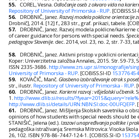
55.
COREL, Vesna.
Odločanje oseb z okvaro vida na kariern
Repository of University of Primorska - RUP
. [COBISS.SI
56.
DROBNIČ, Janez.
Razvoj modela poklicne orientacije z
Drobnič], 2014. [12] f., 283 str., graf. prikazi, tabele. [CO
57.
DROBNIČ, Janez. Razvoj modela poklicne/karierne 
of career guidance for persons with special needs.
Specia
pedagogov Slovenije
. dec. 2014, vol. 23, no. 2, str. 7-33,
58.
DROBNIČ, Janez. Aktivni pristop v poklicni orientacij
Koper: Univerzitetna založba Annales, 2015. Str. 59-73,
ISSN 2335-3686.
http://www.zrs.upr.si/monografije/si
University of Primorska - RUP
. [COBISS.SI-ID
15377645
59.
KOVAČIČ, Manč.
Glasbeno izobraževanje otrok s pose
str., ilustr.
Repository of University of Primorska - RUP
. 
60.
DROBNIČ, Janez.
Karierni razvoj : višješolski učbenik
. 
1.
http://www.dlib.si/results/?fyear=2015&query='rel
http://www.dlib.si/details/URN:NBN:SI:doc-00UFQEFP
.
61.
DROBNIČ, Janez. Mišljenja školskih savetnika o obr
opinions of how students with special needs should be e
STANIŠIĆ, Jelena (ed.).
Izazovi unapređivanja politike i pra
pedagoška istraživanja; Sremska Mitrovica: Visoka škola 
26, 102. ISBN 978-86-7447-124-1. [COBISS.SI-ID
15375