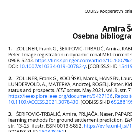
COBISS Kooperativni onlin
Amira Še
Osebna bibliogra
1.
ZÖLLNER, Frank G., ŠERIFOVIĆ-TRBALIĆ, Amira, KAB
Peter. Image registration in dynamic renal MRI-current 
0968-5243.
https://link.springer.com/article/10.1007
DOI:
10.1007/s10334-019-00782-y
. [COBISS.SI-ID
1541
2.
ZÖLLNER, Frank G., KOCIŃSKI, Marek, HANSEN, Laura
LUNDERVOLD, A., MATERKA, Andrzej, ROGELJ, Peter. Kid
status and prospects.
IEEE access
. May 2021, vol. 9, str.
https://ieeexplore.ieee.org/document/9427136
,
Repozit
10.1109/ACCESS.2021.3078430
. [COBISS.SI-ID
6528819
3.
ŠERIFOVIĆ-TRBALIĆ, Amira, PRLJAČA, Naser, PAPARO,
learning methods for ground settlement prediction.
Ele
str. 13-25, ilustr. ISSN 0013-5852.
https://ev.fe.uni-lj.si
[COBISS.SI-ID
280328451
]