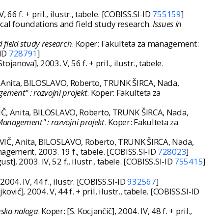
, 66 f. + pril., ilustr., tabele. [COBISS.SI-ID
755159
]
ical foundations and field study research.
Issues in
d field study research
. Koper: Fakulteta za management:
-ID
728791
]
Stojanova], 2003. V, 56 f. + pril., ilustr., tabele.
 Anita, BILOSLAVO, Roberto, TRUNK ŠIRCA, Nada,
ement" : razvojni projekt
. Koper: Fakulteta za
Č, Anita, BILOSLAVO, Roberto, TRUNK ŠIRCA, Nada,
Management" : razvojni projekt
. Koper: Fakulteta za
IČ, Anita, BILOSLAVO, Roberto, TRUNK ŠIRCA, Nada,
nagement, 2003. 19 f., tabele. [COBISS.SI-ID
728023
]
ust], 2003. IV, 52 f., ilustr., tabele. [COBISS.SI-ID
755415
]
 2004. IV, 44 f., ilustr. [COBISS.SI-ID
932567
]
jković], 2004. V, 44 f. + pril, ilustr., tabele. [COBISS.SI-ID
mska naloga
. Koper: [S. Kocjančič], 2004. IV, 48 f. + pril.,