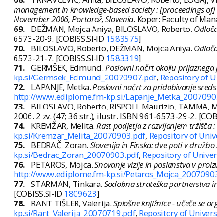
management in knowledge-based society : [proceedings of] t
November 2006, Portorož, Slovenia
. Koper: Faculty of Ma
69.
DEŽMAN, Mojca Aniya, BILOSLAVO, Roberto.
Odloča
6573-20-9. [COBISS.SI-ID
1583575
]
70.
BILOSLAVO, Roberto, DEŽMAN, Mojca Aniya.
Odloča
6573-21-7. [COBISS.SI-ID
1583319
]
71.
GERMŠEK, Edmund.
Poslovni načrt okolju prijaznega
kp.si/Germsek_Edmund_20070907.pdf
,
Repository of U
72.
LAPANJE, Metka.
Poslovni načrt za pridobivanje sreds
http://www.ediplome.fm-kp.si/Lapanje_Metka_2007090
73.
BILOSLAVO, Roberto, RISPOLI, Maurizio, TAMMA, M
2006. 2 zv. (47; 36 str.), ilustr. ISBN 961-6573-29-2. [CO
74.
KREMŽAR, Melita.
Rast podjetja z razvijanjem tržišča
kp.si/Kremzar_Melita_20070903.pdf
,
Repository of Univ
75.
BEDRAČ, Zoran.
Slovenija in Finska: dve poti v družb
kp.si/Bedrac_Zoran_20070903.pdf
,
Repository of Univer
76.
PETAROS, Mojca.
Snovanje vizije in poslanstva v pro
http://www.ediplome.fm-kp.si/Petaros_Mojca_2007090
77.
STARMAN, Tinkara.
Sodobna strateška partnerstva in
[COBISS.SI-ID
1809623
]
78.
RANT TIŠLER, Valerija.
Splošne knjižnice - učeče se or
kp.si/Rant_Valerija_20070719.pdf
,
Repository of Univers