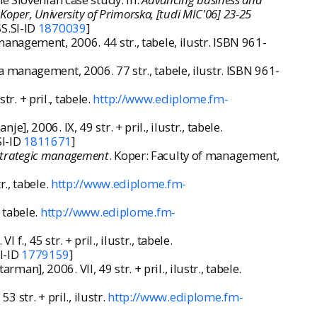
oper, University of Primorska, [tudi MIC'06] 23-25
S.SI-ID
1870039
]
management, 2006. 44 str., tabele, ilustr. ISBN 961-
a management, 2006. 77 str., tabele, ilustr. ISBN 961-
tr. + pril., tabele.
http://www.ediplome.fm-
nje], 2006. IX, 49 str. + pril., ilustr., tabele.
SI-ID
1811671
]
 strategic management
. Koper: Faculty of management,
r., tabele.
http://www.ediplome.fm-
, tabele.
http://www.ediplome.fm-
I f., 45 str. + pril., ilustr., tabele.
SI-ID
1779159
]
tarman], 2006. VII, 49 str. + pril., ilustr., tabele.
53 str. + pril., ilustr.
http://www.ediplome.fm-