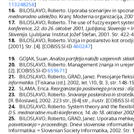
113248256
]
16.
BILOSLAVO, Roberto. Uporaba scenarijev in spozna
mednarodno udeležbo
. Kranj: Moderna organizacija, 200
17.
BILOSLAVO, Roberto. The use of fuzzy expert system i
konference, 22. do 26. oktober 2001, Ljubljana, Slovenija = 
Slovenija
. Ljubljana: Institut Jožef Stefan, 2001. Str. 42
18.
BILOSLAVO, Roberto. Vizija in poslanstvo kot orod
[2001]. Str. [4]. [COBISS.SI-ID
460247
]
19.
GOJAK, Suan.
Analiza portfelja naložb vzajemnih sklad
20.
BILOSLAVO, Roberto. Management znanja in urejeno
[2]. [COBISS.SI-ID
659671
]
21.
BILOSLAVO, Roberto, GRAD, Janez. Presojanje fleksi
informatika
. [Tiskana izd.]. 2002, let. \10, št. 3, str. 148
22.
SLAMA, Erica.
Reorganizacija poslovnega procesa : d
23.
BILOSLAVO, Roberto.
Snovanje poslanstva in stratešk
[R. Biloslavo], 2002. 223 str., [64] str., ilustr. [COBISS.SI-
24.
BILOSLAVO, Roberto. System theory and the flexibilit
D 5. mednarodne multi-konference, 14. do 18. oktober 2002,
25.
BILOSLAVO, Roberto, GRAD, Janez. Uporaba mehkega 
posvetovanja = proceedings
. Dnevi slovenske informatike 
Informatika: = Slovenian Society Informatika, 2002. Str.