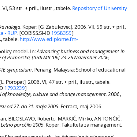
VI, 53 str. + pril., ilustr., tabele.
Repository of University
ska naloga
. Koper: [G. Zabukovec], 2006. VII, 59 str. + pril.,
ka - RUP
. [COBISS.SI-ID
1958359
]
r., tabele.
http://www.ediplome.fm-
olicy model. In:
Advancing business and management in
ty of Primorska, [tudi MIC'06] 23-25 November 2006,
IOSTE symposium
. Penang, Malaysia: School of educational
[L. Poropat], 2006. VI, 47 str. + pril., ilustr., tabele.
ID
1793239
]
nal of knowledge, culture and change management
. 2006,
su od 27. do 31. maja 2006
. Ferrara, maj 2006.
efan, BILOSLAVO, Roberto, MARKIČ, Mirko, ANTONČIČ,
 Letno poročilo 2005
. Koper: Fakulteta za management,
e Slovenian case study. In:
Advancing business and