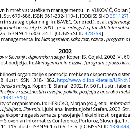
vnih mrež v strateškem managementu. In: VUKOVIČ, Goran (
1. Str. 679-686. ISBN 961-232-119-1. [COBISS.SI-ID
391127
]
n strategic planning. In: BAVEC, Cene (ed.), et al.
Informacij
Information society IS '2001 : proceedings A of the 4th Internati
2-425. ISBN 961-6303-34-1. [COBISS.SI-ID
428759
]
ji managementa. In:
Management, kakovost, razvoj : program s p
2002
ov v Sloveniji : diplomska naloga
. Koper: [S. Gojak], 2002. VI, 60
st podjetja. In:
Management in e izzivi : [program s povzetki r
bilnosti organizacije s pomočjo mehkega ekspertnega sistem
-158, ilustr. ISSN 1318-1882.
http://www.dlib.si/details/URN:
iplomska naloga
. Koper: [E. Slama], 2002. IV, 50 f., ilustr., tabe
ih ciljev v razsežnostih razvojne politike podjetja z uporabo meh
ID
13313510
]
y of organisation. In: HERIČKO, Marjan (ed.), et al.
Informaci
 Ljubljana, Slovenia
. Ljubljana: Institut Jožef Stefan, 2002. 
ekspertnega sistema za presojanje fleksibilnosti organizac
= Slovenian Informatics Conference, Portorož, Slovenija, 17. 
 111-115, ilustr. ISBN 961-6165-13-5. [COBISS.SI-ID
1336494