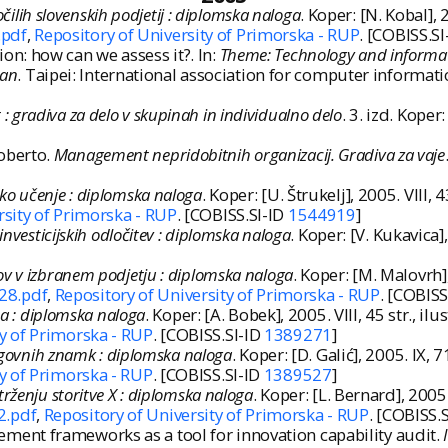
ročilih slovenskih podjetij : diplomska naloga
. Koper: [N. Kobal], 20
.pdf
,
Repository of University of Primorska - RUP
. [COBISS.S
n: how can we assess it?. In:
Theme: Technology and informati
wan
. Taipei: International association for computer inform
 gradiva za delo v skupinah in individualno delo
. 3. izd. Kope
oberto.
Management nepridobitnih organizacij. Gradiva za vaje
ko učenje : diplomska naloga
. Koper: [U. Štrukelj], 2005. VIII, 43
rsity of Primorska - RUP
. [COBISS.SI-ID
1544919
]
investicijskih odločitev : diplomska naloga
. Koper: [V. Kukavica], 
ov v izbranem podjetju : diplomska naloga
. Koper: [M. Malovrh], 
28.pdf
,
Repository of University of Primorska - RUP
. [COBISS
ta : diplomska naloga
. Koper: [A. Bobek], 2005. VIII, 45 str., ilus
ty of Primorska - RUP
. [COBISS.SI-ID
1389271
]
lagovnih znamk : diplomska naloga
. Koper: [D. Galić], 2005. IX, 71
ty of Primorska - RUP
. [COBISS.SI-ID
1389527
]
rženju storitve X : diplomska naloga
. Koper: [L. Bernard], 2005. V
2.pdf
,
Repository of University of Primorska - RUP
. [COBISS.
ent frameworks as a tool for innovation capability audit.