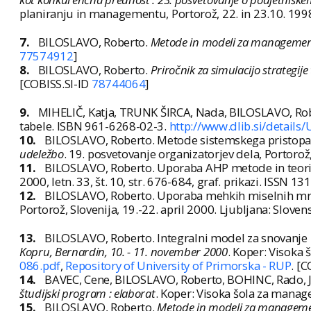
planiranju in managementu, Portorož, 22. in 23.10. 1998
7.
BILOSLAVO, Roberto.
Metode in modeli za manageme
77574912
]
8.
BILOSLAVO, Roberto.
Priročnik za simulacijo strategi
[COBISS.SI-ID
78744064
]
9.
MIHELIČ, Katja, TRUNK ŠIRCA, Nada, BILOSLAVO, Ro
tabele. ISBN 961-6268-02-3.
http://www.dlib.si/detail
10.
BILOSLAVO, Roberto. Metode sistemskega pristopa v 
udeležbo
. 19. posvetovanje organizatorjev dela, Portoro
11.
BILOSLAVO, Roberto. Uporaba AHP metode in teorij
2000, letn. 33, št. 10, str. 676-684, graf. prikazi. ISSN 
12.
BILOSLAVO, Roberto. Uporaba mehkih miselnih mre
Portorož, Slovenija, 19.-22. april 2000. Ljubljana: Slov
13.
BILOSLAVO, Roberto. Integralni model za snovanje po
Kopru, Bernardin, 10. - 11. november 2000
. Koper: Visoka
086.pdf
,
Repository of University of Primorska - RUP
. [
14.
BAVEC, Cene, BILOSLAVO, Roberto, BOHINC, Rado, J
študijski program : elaborat
. Koper: Visoka šola za manag
15.
BILOSLAVO, Roberto.
Metode in modeli za managem