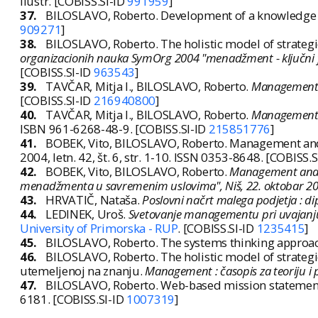
ilustr. [COBISS.SI-ID
991959
]
37.
BILOSLAVO, Roberto. Development of a knowledge 
909271
]
38.
BILOSLAVO, Roberto. The holistic model of strate
organizacionih nauka SymOrg 2004 "menadžment - ključni f
[COBISS.SI-ID
963543
]
39.
TAVČAR, Mitja I., BILOSLAVO, Roberto.
Management :
[COBISS.SI-ID
216940800
]
40.
TAVČAR, Mitja I., BILOSLAVO, Roberto.
Management :
ISBN 961-6268-48-9. [COBISS.SI-ID
215851776
]
41.
BOBEK, Vito, BILOSLAVO, Roberto. Management and 
2004, letn. 42, št. 6, str. 1-10. ISSN 0353-8648. [COBISS.
42.
BOBEK, Vito, BILOSLAVO, Roberto.
Management and gl
menadžmenta u savremenim uslovima", Niš, 22. oktobar 2
43.
HRVATIČ, Nataša.
Poslovni načrt malega podjetja : d
44.
LEDINEK, Uroš.
Svetovanje managementu pri uvajanju
University of Primorska - RUP
. [COBISS.SI-ID
1235415
]
45.
BILOSLAVO, Roberto. The systems thinking appro
46.
BILOSLAVO, Roberto. The holistic model of strateg
utemeljenoj na znanju.
Management : časopis za teoriju 
47.
BILOSLAVO, Roberto. Web-based mission statements
6181. [COBISS.SI-ID
1007319
]