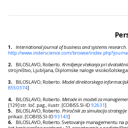
Per
1.
International journal of business and systems research
.
http://www.inderscience.com/browse/index.php?journa
2.
BILOSLAVO, Roberto.
Krmiljenje vtekanja pri dvotaktni
strojništvo, Ljubljana, Diplomske naloge visokošolskega
3.
BILOSLAVO, Roberto.
Model direktorskega informacijs
8550374
]
4.
BILOSLAVO, Roberto.
Metode in modeli za management
[129] str. loč. pag., ilustr. [COBISS.SI-ID
92631
]
5.
BILOSLAVO, Roberto.
Priročnik za simulacijo strategij
prikazi. [COBISS.SI-ID
93143
]
6.
BILOSLAVO, Roberto. Svetovanje managementu na pr
kot konkurenčna prednost : 23. posvetovanje o podjetniške