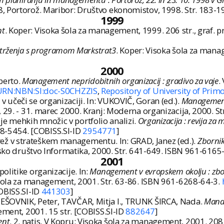
, Portorož. Maribor: Društvo ekonomistov, 1998. Str. 183-1
1999
nt
. Koper: Visoka šola za management, 1999. 206 str., graf. p
je trženja s programom Markstrat3
. Koper: Visoka šola za manag
2000
berto.
Management nepridobitnih organizacij : gradivo za vaje
.
s/URN:NBN:SI:doc-S0CHZZIS
,
Repository of University of Prim
učeči se organizaciji. In: VUKOVIČ, Goran (ed.).
Management 
ž, 29. - 31. marec 2000. Kranj: Moderna organizacija, 2000. 
e mehkih množic v portfolio analizi.
Organizacija : revija za
1318-5454. [COBISS.SI-ID
2954771
]
ž v strateškem managementu. In: GRAD, Janez (ed.).
Zbornik
ensko društvo Informatika, 2000. Str. 641-649. ISBN 961-6165
2001
litike organizacije. In:
Management v evropskem okolju : zbor
 šola za management, 2001. Str. 63-86. ISBN 961-6268-64-3.
COBISS.SI-ID
441303
]
EŠOVNIK, Peter, TAVČAR, Mitja I., TRUNK ŠIRCA, Nada.
Manag
ement, 2001. 15 str. [COBISS.SI-ID
882647
]
ent
. 2. natis. V Kopru: Visoka šola za management, 2001. 208 