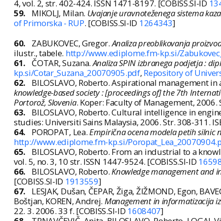
4, vol. 2, str. 402-424. ISSN 1471-8197. [COBISS.SI-ID
13
59.
MIKOLJ, Milan.
Uvajanje uravnoteženega sistema kazal
of Primorska - RUP
. [COBISS.SI-ID
1264343
]
60.
ZABUKOVEC, Gregor.
Analiza preoblikovanja proizvod
ilustr., tabele.
http://www.ediplome.fm-kp.si/Zabukove
61.
ČOTAR, Suzana.
Analiza SPIN izbranega podjetja : di
kp.si/Cotar_Suzana_20070905.pdf
,
Repository of Univer
62.
BILOSLAVO, Roberto. Aspirational management in a 
knowledge-based society : [proceedings of] the 7th Interna
Portorož, Slovenia
. Koper: Faculty of Management, 2006. 
63.
BILOSLAVO, Roberto. Cultural intelligence in engine
studies: Universiti Sains Malaysia, 2006. Str. 308-311.
64.
POROPAT, Lea.
Empirična ocena modela petih silnic n
http://www.ediplome.fm-kp.si/Poropat_Lea_20070904.
65.
BILOSLAVO, Roberto. From an industrial to a knowle
vol. 5, no. 3, 10 str. ISSN 1447-9524. [COBISS.SI-ID
1659
66.
BILOSLAVO, Roberto.
Knowledge management and integ
[COBISS.SI-ID
1913559
]
67.
LESJAK, Dušan, ČEPAR, Žiga, ŽIŽMOND, Egon, BAVE
Boštjan, KOREN, Andrej.
Management in informatizacija iz
22. 3. 2006. 33 f. [COBISS.SI-ID
1608407
]
68.
TRNAVČEVIČ, Anita, BILOSLAVO, Roberto, LOGAJ, Vink