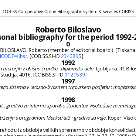
COBISS Co-operative Online Bibliographic system & services COBISS
Roberto Biloslavo
sonal bibliography for the period 1992-
0
 BILOSLAVO, Roberto (member of editorial board ). [Tiskana 
lCODE=ijbsr
. [COBISS.SI-ID
2343895
]
1992
h motorjih z ohišno črpalko : diplomsko delo
. Ljubljana: [R. Bil
 študija, 4016. [COBISS.SI-ID
1120539
]
1997
kega sistema v uvozno-izvoznem trgovskem podjetju : magistrsko
1998
 : gradivo za interno uporabo študentov Visoke šole za mana
e trženja s programom Markstrat3 : gradivo za vaje
. Koper: Visok
ehodu iz obdobja velikih sprememb v obdobje konsolidacij
m planiranju in managementu : Portorož, 22. in 23. 10. 1998 v 