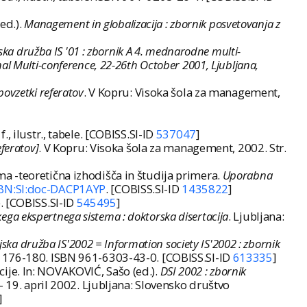
ed.).
Management in globalizacija : zbornik posvetovanja z
ska družba IS '01 : zbornik A 4. mednarodne multi-
onal Multi-conference, 22-26th October 2001, Ljubljana,
ovzetki referatov
. V Kopru: Visoka šola za management,
 f., ilustr., tabele. [COBISS.SI-ID
537047
]
eferatov]
. V Kopru: Visoka šola za management, 2002. Str.
a -teoretična izhodišča in študija primera.
Uporabna
NBN:SI:doc-DACP1AYP
. [COBISS.SI-ID
1435822
]
le. [COBISS.SI-ID
545495
]
kega ekspertnega sistema : doktorska disertacija
. Ljubljana:
jska družba IS'2002 = Information society IS'2002 : zbornik
Str. 176-180. ISBN 961-6303-43-0. [COBISS.SI-ID
613335
]
ije. In: NOVAKOVIĆ, Sašo (ed.).
DSI 2002 : zbornik
- 19. april 2002. Ljubljana: Slovensko društvo
]