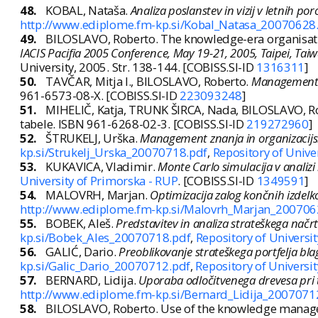
48.
KOBAL, Nataša.
Analiza poslanstev in vizij v letnih po
http://www.ediplome.fm-kp.si/Kobal_Natasa_20070628
49.
BILOSLAVO, Roberto. The knowledge-era organisatio
IACIS Pacifia 2005 Conference, May 19-21, 2005, Taipei, Tai
University, 2005. Str. 138-144. [COBISS.SI-ID
1316311
]
50.
TAVČAR, Mitja I., BILOSLAVO, Roberto.
Management :
961-6573-08-X. [COBISS.SI-ID
223093248
]
51.
MIHELIČ, Katja, TRUNK ŠIRCA, Nada, BILOSLAVO, R
tabele. ISBN 961-6268-02-3. [COBISS.SI-ID
219272960
]
52.
ŠTRUKELJ, Urška.
Management znanja in organizacijs
kp.si/Strukelj_Urska_20070718.pdf
,
Repository of Unive
53.
KUKAVICA, Vladimir.
Monte Carlo simulacija v analizi 
University of Primorska - RUP
. [COBISS.SI-ID
1349591
]
54.
MALOVRH, Marjan.
Optimizacija zalog končnih izdelk
http://www.ediplome.fm-kp.si/Malovrh_Marjan_200706
55.
BOBEK, Aleš.
Predstavitev in analiza strateškega načr
kp.si/Bobek_Ales_20070718.pdf
,
Repository of Universi
56.
GALIĆ, Dario.
Preoblikovanje strateškega portfelja b
kp.si/Galic_Dario_20070712.pdf
,
Repository of Universi
57.
BERNARD, Lidija.
Uporaba odločitvenega drevesa pri t
http://www.ediplome.fm-kp.si/Bernard_Lidija_2007071
58.
BILOSLAVO, Roberto. Use of the knowledge managem