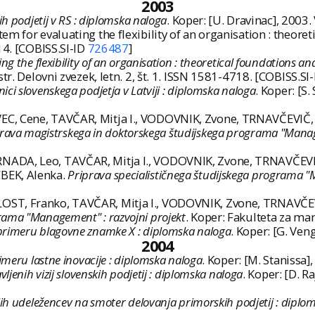
2003
ih podjetij v RS : diplomska naloga
. Koper: [U. Dravinac], 2003. V
m for evaluating the flexibility of an organisation : theoret
314. [COBISS.SI-ID
726487
]
ng the flexibility of an organisation : theoretical foundations an
tr. Delovni zvezek, letn. 2, št. 1. ISSN 1581-4718. [COBISS.SI
ici slovenskega podjetja v Latviji : diplomska naloga
. Koper: [S. 
EC, Cene, TAVČAR, Mitja I., VODOVNIK, Zvone, TRNAVČEVIČ,
rava magistrskega in doktorskega študijskega programa "Manag
NADA, Leo, TAVČAR, Mitja I., VODOVNIK, Zvone, TRNAVČEVI
CBEK, Alenka.
Priprava specialističnega študijskega programa "
OST, Franko, TAVČAR, Mitja I., VODOVNIK, Zvone, TRNAVČEV
grama "Management" : razvojni projekt
. Koper: Fakulteta za ma
primeru blagovne znamke X : diplomska naloga
. Koper: [G. Veng
2004
imeru lastne inovacije : diplomska naloga
. Koper: [M. Stanissa],
ljenih vizij slovenskih podjetij : diplomska naloga
. Koper: [D. Ra
jih udeležencev na smoter delovanja primorskih podjetij : diplo