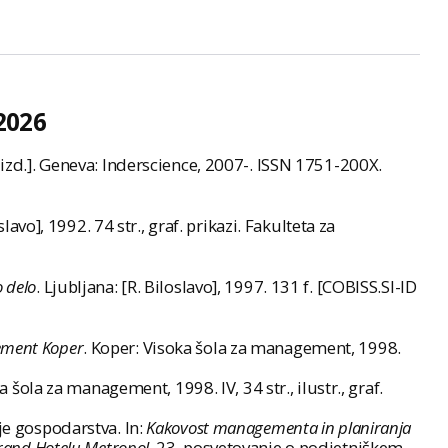
2026
izd.]. Geneva: Inderscience, 2007-. ISSN 1751-200X.
oslavo], 1992. 74 str., graf. prikazi. Fakulteta za
 delo
. Ljubljana: [R. Biloslavo], 1997. 131 f. [COBISS.SI-ID
gement Koper
. Koper: Visoka šola za management, 1998.
a šola za management, 1998. IV, 34 str., ilustr., graf.
e gospodarstva. In:
Kakovost managementa in planiranja
Grand Hotelu Metropol
. 23. posvetovanje o podjetniškem