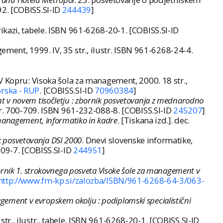
92. [COBISS.SI-ID
244439
]
rikazi, tabele. ISBN 961-6268-20-1. [COBISS.SI-ID
ement, 1999. IV, 35 str., ilustr. ISBN 961-6268-24-4.
 V Kopru: Visoka šola za management, 2000. 18 str.,
orska - RUP
. [COBISS.SI-ID
70960384
]
v novem tisočletju : zbornik posvetovanja z mednarodno
Str. 700-709. ISBN 961-232-088-8. [COBISS.SI-ID
245207
]
 management, informatiko in kadre
. [Tiskana izd.]. dec.
 posvetovanja DSI 2000
. Dnevi slovenske informatike,
-09-7. [COBISS.SI-ID
244951
]
nik 1. strokovnega posveta Visoke šole za management v
http://www.fm-kp.si/zalozba/ISBN/961-6268-64-3/063-
ement v evropskem okolju : podiplomski specialistični
str., ilustr., tabele. ISBN 961-6268-20-1. [COBISS.SI-ID