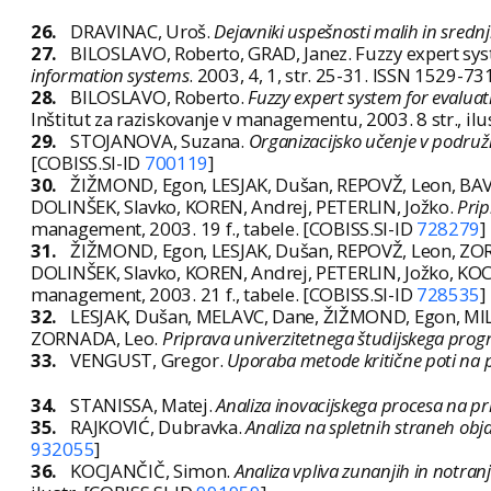
26.
DRAVINAC, Uroš.
Dejavniki uspešnosti malih in srednj
27.
BILOSLAVO, Roberto, GRAD, Janez. Fuzzy expert syste
information systems
. 2003, 4, 1, str. 25-31. ISSN 1529-7
28.
BILOSLAVO, Roberto.
Fuzzy expert system for evaluati
Inštitut za raziskovanje v managementu, 2003. 8 str., ilus
29.
STOJANOVA, Suzana.
Organizacijsko učenje v podružn
[COBISS.SI-ID
700119
]
30.
ŽIŽMOND, Egon, LESJAK, Dušan, REPOVŽ, Leon, BAV
DOLINŠEK, Slavko, KOREN, Andrej, PETERLIN, Jožko.
Prip
management, 2003. 19 f., tabele. [COBISS.SI-ID
728279
]
31.
ŽIŽMOND, Egon, LESJAK, Dušan, REPOVŽ, Leon, ZOR
DOLINŠEK, Slavko, KOREN, Andrej, PETERLIN, Jožko, KO
management, 2003. 21 f., tabele. [COBISS.SI-ID
728535
]
32.
LESJAK, Dušan, MELAVC, Dane, ŽIŽMOND, Egon, MIL
ZORNADA, Leo.
Priprava univerzitetnega študijskega pro
33.
VENGUST, Gregor.
Uporaba metode kritične poti na 
34.
STANISSA, Matej.
Analiza inovacijskega procesa na pr
35.
RAJKOVIĆ, Dubravka.
Analiza na spletnih straneh objav
932055
]
36.
KOCJANČIČ, Simon.
Analiza vpliva zunanjih in notran