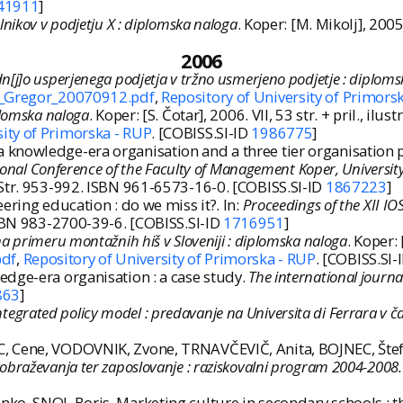
41911
]
nikov v podjetju X : diplomska naloga
. Koper: [M. Mikolj], 2005. 
2006
n[j]o usperjenega podjetja v tržno usmerjeno podjetje : diplom
c_Gregor_20070912.pdf
,
Repository of University of Primors
plomska naloga
. Koper: [S. Čotar], 2006. VII, 53 str. + pril., ilust
sity of Primorska - RUP
. [COBISS.SI-ID
1986775
]
knowledge-era organisation and a three tier organisation p
tional Conference of the Faculty of Management Koper, Universi
Str. 953-992. ISBN 961-6573-16-0. [COBISS.SI-ID
1867223
]
ering education : do we miss it?. In:
Proceedings of the XII 
 ISBN 983-2700-39-6. [COBISS.SI-ID
1716951
]
a primeru montažnih hiš v Sloveniji : diplomska naloga
. Koper: 
pdf
,
Repository of University of Primorska - RUP
. [COBISS.SI-
dge-era organisation : a case study.
The international jour
863
]
rated policy model : predavanje na Universita di Ferrara v ča
C, Cene, VODOVNIK, Zvone, TRNAVČEVIČ, Anita, BOJNEC, Št
obraževanja ter zaposlovanje : raziskovalni program 2004-2008.
o, SNOJ, Boris. Marketing culture in secondary schools : th