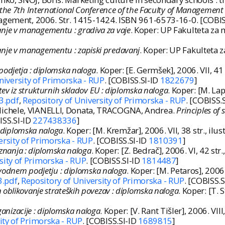
he 7th International Conference of the Faculty of Management K
nagement, 2006. Str. 1415-1424. ISBN 961-6573-16-0. [COBIS
nje v managementu : gradiva za vaje
. Koper: UP Fakulteta za 
nje v managementu : zapiski predavanj
. Koper: UP Fakulteta z
 podjetja : diplomska naloga
. Koper: [E. Germšek], 2006. VII, 41 s
niversity of Primorska - RUP
. [COBISS.SI-ID
1822679
]
tev iz strukturnih skladov EU : diplomska naloga
. Koper: [M. Lapa
3.pdf
,
Repository of University of Primorska - RUP
. [COBISS.
ichele, VIANELLI, Donata, TRACOGNA, Andrea.
Principles of
BISS.SI-ID
227438336
]
 : diplomska naloga
. Koper: [M. Kremžar], 2006. VII, 38 str., ilust
ersity of Primorska - RUP
. [COBISS.SI-ID
1810391
]
o znanja : diplomska naloga
. Koper: [Z. Bedrač], 2006. VI, 42 str.
sity of Primorska - RUP
. [COBISS.SI-ID
1814487
]
izvodnem podjetju : diplomska naloga
. Koper: [M. Petaros], 2006. V
3.pdf
,
Repository of University of Primorska - RUP
. [COBISS.
 oblikovanje strateških povezav : diplomska naloga
. Koper: [T. S
ganizacije : diplomska naloga
. Koper: [V. Rant Tišler], 2006. VIII, 
ity of Primorska - RUP
. [COBISS.SI-ID
1689815
]