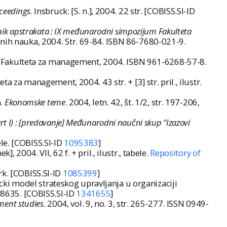
ceedings
. Insbruck: [S. n.], 2004. 22 str. [COBISS.SI-ID
ik apstrakata : IX međunarodni simpozijum Fakulteta
onih nauka, 2004. Str. 69-84. ISBN 86-7680-021-9.
er: Fakulteta za management, 2004. ISBN 961-6268-57-8.
eta za management, 2004. 43 str. + [3] str. pril., ilustr.
n.
Ekonomske teme
. 2004, letn. 42, št. 1/2, str. 197-206,
rt I) : [predavanje] Međunarodni naučni skup "Izazovi
bele. [COBISS.SI-ID
1095383
]
k], 2004. VII, 62 f. + pril., ilustr., tabele.
Repository of
k. [COBISS.SI-ID
1085399
]
ki model strateskog upravljanja u organizaciji
54-8635. [COBISS.SI-ID
1341655
]
ment studies
. 2004, vol. 9, no. 3, str. 265-277. ISSN 0949-