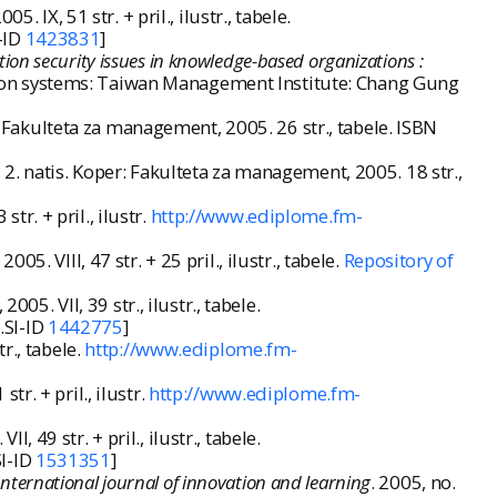
05. IX, 51 str. + pril., ilustr., tabele.
I-ID
1423831
]
on security issues in knowledge-based organizations :
ation systems: Taiwan Management Institute: Chang Gung
r: Fakulteta za management, 2005. 26 str., tabele. ISBN
. 2. natis. Koper: Fakulteta za management, 2005. 18 str.,
 str. + pril., ilustr.
http://www.ediplome.fm-
2005. VIII, 47 str. + 25 pril., ilustr., tabele.
Repository of
2005. VII, 39 str., ilustr., tabele.
.SI-ID
1442775
]
tr., tabele.
http://www.ediplome.fm-
 str. + pril., ilustr.
http://www.ediplome.fm-
II, 49 str. + pril., ilustr., tabele.
SI-ID
1531351
]
International journal of innovation and learning
. 2005, no.