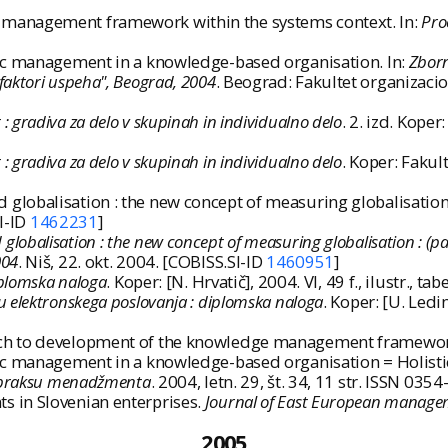
management framework within the systems context. In:
Pro
gic management in a knowledge-based organisation. In:
Zborn
aktori uspeha", Beograd, 2004
. Beograd: Fakultet organizaci
 gradiva za delo v skupinah in individualno delo
. 2. izd. Kop
 gradiva za delo v skupinah in individualno delo
. Koper: Fakult
globalisation : the new concept of measuring globalisatio
SI-ID
1462231
]
obalisation : the new concept of measuring globalisation : (pa
004
. Niš, 22. okt. 2004. [COBISS.SI-ID
1460951
]
iplomska naloga
. Koper: [N. Hrvatič], 2004. VI, 49 f., ilustr., ta
 elektronskega poslovanja : diplomska naloga
. Koper: [U. Ledine
ach to development of the knowledge management framewor
ic management in a knowledge-based organisation = Holistic
i praksu menadžmenta
. 2004, letn. 29, št. 34, 11 str. ISSN 03
 in Slovenian enterprises.
Journal of East European manage
2005