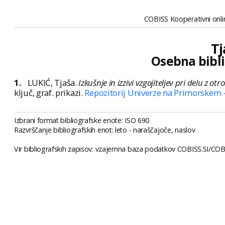
COBISS Kooperativni onlin
Tj
Osebna bibli
1.
LUKIĆ, Tjaša.
Izkušnje in izzivi vzgojiteljev pri delu z ot
ključ, graf. prikazi.
Repozitorij Univerze na Primorskem 
Izbrani format bibliografske enote: ISO 690
Razvrščanje bibliografskih enot: leto - naraščajoče, naslov
Vir bibliografskih zapisov: vzajemna baza podatkov COBISS.SI/COBI