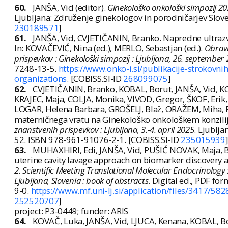
60.
JANŠA, Vid (editor).
Ginekološko onkološki simpozij 202
Ljubljana: Združenje ginekologov in porodničarjev Slove
230189571
]
61.
JANŠA, Vid, CVJETIČANIN, Branko. Napredne ultrazv
In: KOVAČEVIĆ, Nina (ed.), MERLO, Sebastjan (ed.).
Obravn
prispevkov : Ginekološki simpozij : Ljubljana, 26. september
7248-13-5.
https://www.onko-i.si/publikacije-strokovn
organizations
. [COBISS.SI-ID
268099075
]
62.
CVJETIČANIN, Branko, KOBAL, Borut, JANŠA, Vid, KO
KRAJEC, Maja, COLJA, Monika, VIVOD, Gregor, ŠKOF, Eri
LOGAR, Helena Barbara, GROŠELJ, Blaž, ORAŽEM, Miha, P
materničnega vratu na Ginekološko onkološkem konziliju.
znanstvenih prispevkov : Ljubljana, 3.-4. april 2025
. Ljublja
52. ISBN 978-961-91076-2-1. [COBISS.SI-ID
235015939
]
63.
MUHAXHIRI, Edi, JANŠA, Vid, PUŠIĆ NOVAK, Maja, 
uterine cavity lavage approach on biomarker discovery a
2. Scientific Meeting Translational Molecular Endocrinology 
Ljubljana, Slovenia : book of abstracts
. Digital ed., PDF fo
9-0.
https://www.mf.uni-lj.si/application/files/3417/5
252520707
]
project: P3-0449; funder: ARIS
64.
KOVAČ, Luka, JANŠA, Vid, LJUCA, Kenana, KOBAL, Bor