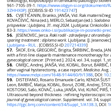
onkologijo, kolposkopijo in cervikalno patologijo Slovenije
961-7105-39-1.
https://www.obgyn-si.org/dokumenti/R
3ZHHX0PJ
. [COBISS.SI-ID
191423747
]
55.
CVJETIČANIN, Branko, JANŠA, Vid. Rak materničnega v
KOVAČEVIĆ, Nina (ed.), MERLO, Sebastjan (ed.).
Sodobna d
prispevkov : Ljubljana, 31. maj 2024
. Ljubljana: Onkološki 
83-3.
https://www.onko-i.si/publikacije-in-posnetki-pr
56.
JESENOVEC, Jerca.
Raki rodil - zdravljenje z ohranitvi
sparing treatment : diploma work
. Ljubljana: [J. Jesenovec],
Ljubljana – RUL
. [COBISS.SI-ID
207214339
]
57.
ŠKOF, Erik, GREGORIČ, Brigita, ŠKRBINC, Breda, JA
with a first-line olaparib maintenance monotherapy fo
gynecological cancer
. [Print ed.]. 2024, vol. 34, suppl. 1
58.
OMEJC, Andrej, JANŠA, Vid, KOBAL, Borut, BARBIČ, M
after vaginal hysterectomy, a case report.
Medicina
. Avg.
https://www.mdpi.com/1648-9144/60/9/1388
, DOI:
10.
59.
DISTEFANO, Rosario Emanuele Carlo, KENDA ŠUSTER
Leon, BARBIČ, Matija, KOBAL, Borut, ZORE, Andrej, ŠT
KOSTOSKI, Sašo, KOVAČ, Luka, JANŠA, Vid, KUNIČ PIRŠ, Tin
Ultrasound beyond thickness : refining hysteroscopic
journal of gynecological cancer. Supplement
. vol. 34, supp
https://ijgc.bmj.com/content/34/Suppl_1/A138.3
, DOI:
1