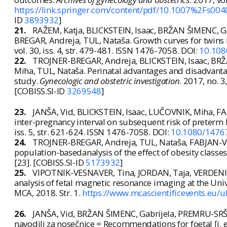
https://link.springer.com/content/pdf/10.1007%2Fs00
ID
3893932
]
21.
RAŽEM, Katja, BLICKSTEIN, Isaac, BRŽAN ŠIMENC, G
BREGAR, Andreja, TUL, Nataša. Growth curves for twins 
vol. 30, iss. 4, str. 479-481. ISSN 1476-7058. DOI:
10.108
22.
TROJNER-BREGAR, Andreja, BLICKSTEIN, Isaac, BRŽA
Miha, TUL, Nataša. Perinatal advantages and disadvant
study.
Gynecologic and obstetric investigation
. 2017, no. 3
[COBISS.SI-ID
3269548
]
23.
JANŠA, Vid, BLICKSTEIN, Isaac, LUČOVNIK, Miha, F
inter-pregnancy interval on subsequent risk of preterm 
iss. 5, str. 621-624. ISSN 1476-7058. DOI:
10.1080/1476
24.
TROJNER-BREGAR, Andreja, TUL, Nataša, FABJAN-VO
population-basedanalysis of the effect of obesity classe
[23]. [COBISS.SI-ID
5173932
]
25.
VIPOTNIK-VESNAVER, Tina, JORDAN, Taja, VERDENIK, 
analysis of fetal magnetic resonance imaging at the Univ
MCA, 2018. Str. 1.
https://www.mcascientificevents.eu/
26.
JANŠA, Vid, BRŽAN ŠIMENC, Gabrijela, PREMRU-SRŠEN
navodili za nosečnice = Recommendations for foetal [i.