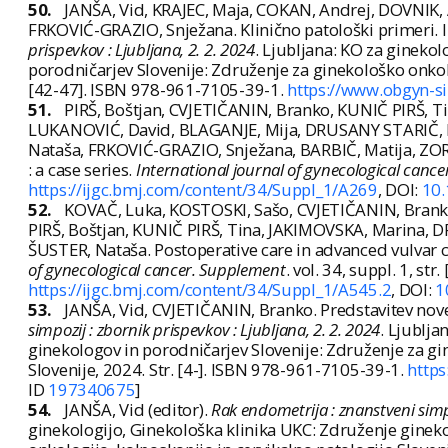
50.
JANŠA, Vid, KRAJEC, Maja, COKAN, Andrej, DOVNIK, 
FRKOVIĆ-GRAZIO, Snježana. Klinično patološki primeri. In
prispevkov : Ljubljana, 2. 2. 2024
. Ljubljana: KO za gineko
porodničarjev Slovenije: Združenje za ginekološko onkolo
[42-47]. ISBN 978-961-7105-39-1.
https://www.obgyn-s
51.
PIRŠ, Boštjan, CVJETIČANIN, Branko, KUNIČ PIRŠ, Ti
LUKANOVIĆ, David, BLAGANJE, Mija, DRUSANY STARIČ, K
Nataša, FRKOVIĆ-GRAZIO, Snježana, BARBIČ, Matija, ZO
: a case series.
International journal of gynecological canc
https://ijgc.bmj.com/content/34/Suppl_1/A269
, DOI:
10.
52.
KOVAČ, Luka, KOSTOSKI, Sašo, CVJETIČANIN, Branko,
PIRŠ, Boštjan, KUNIČ PIRŠ, Tina, JAKIMOVSKA, Marina, 
ŠUSTER, Nataša. Postoperative care in advanced vulvar ca
of gynecological cancer. Supplement
. vol. 34, suppl. 1, str
https://ijgc.bmj.com/content/34/Suppl_1/A545.2
, DOI:
1
53.
JANŠA, Vid, CVJETIČANIN, Branko. Predstavitev nove F
simpozij : zbornik prispevkov : Ljubljana, 2. 2. 2024
. Ljublja
ginekologov in porodničarjev Slovenije: Združenje za gi
Slovenije, 2024. Str. [4-]. ISBN 978-961-7105-39-1.
http
ID
197340675
]
54.
JANŠA, Vid (editor).
Rak endometrija : znanstveni simpo
ginekologijo, Ginekološka klinika UKC: Združenje ginek