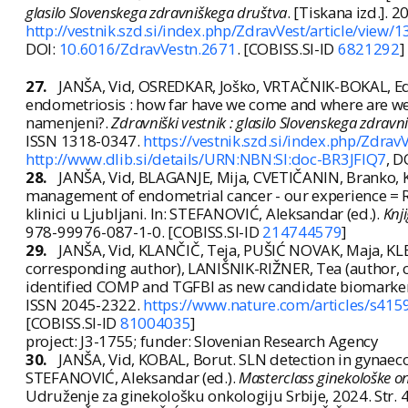
glasilo Slovenskega zdravniškega društva
. [Tiskana izd.]. 
http://vestnik.szd.si/index.php/ZdravVest/article/view/
DOI:
10.6016/ZdravVestn.2671
. [COBISS.SI-ID
6821292
]
27.
JANŠA, Vid, OSREDKAR, Joško, VRTAČNIK-BOKAL, Ed
endometriosis : how far have we come and where are we
namenjeni?.
Zdravniški vestnik : glasilo Slovenskega zdrav
ISSN 1318-0347.
https://vestnik.szd.si/index.php/Zdrav
http://www.dlib.si/details/URN:NBN:SI:doc-BR3JFIQ7
, D
28.
JANŠA, Vid, BLAGANJE, Mija, CVETIČANIN, Branko, K
management of endometrial cancer - our experience = Rob
klinici u Ljubljani. In: STEFANOVIĆ, Aleksandar (ed.).
Knj
978-99976-087-1-0. [COBISS.SI-ID
214744579
]
29.
JANŠA, Vid, KLANČIČ, Teja, PUŠIĆ NOVAK, Maja, K
corresponding author), LANIŠNIK-RIŽNER, Tea (author, c
identified COMP and TGFBI as new candidate biomarker
ISSN 2045-2322.
https://www.nature.com/articles/s41
[COBISS.SI-ID
81004035
]
project: J3-1755; funder: Slovenian Research Agency
30.
JANŠA, Vid, KOBAL, Borut. SLN detection in gynaecol
STEFANOVIĆ, Aleksandar (ed.).
Masterclass ginekološke on
Udruženje za ginekološku onkologiju Srbije, 2024. Str. 