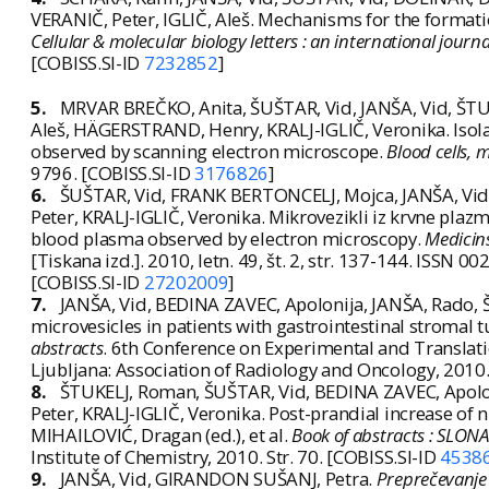
VERANIČ, Peter, IGLIČ, Aleš. Mechanisms for the format
Cellular & molecular biology letters : an international journa
[COBISS.SI-ID
7232852
]
5.
MRVAR BREČKO, Anita, ŠUŠTAR, Vid, JANŠA, Vid, ŠTUK
Aleš, HÄGERSTRAND, Henry, KRALJ-IGLIČ, Veronika. Isola
observed by scanning electron microscope.
Blood cells, 
9796. [COBISS.SI-ID
3176826
]
6.
ŠUŠTAR, Vid, FRANK BERTONCELJ, Mojca, JANŠA, Vi
Peter, KRALJ-IGLIČ, Veronika. Mikrovezikli iz krvne pla
blood plasma observed by electron microscopy.
Medicins
[Tiskana izd.]. 2010, letn. 49, št. 2, str. 137-144. ISSN 0
[COBISS.SI-ID
27202009
]
7.
JANŠA, Vid, BEDINA ZAVEC, Apolonija, JANŠA, Rado,
microvesicles in patients with gastrointestinal stromal t
abstracts
. 6th Conference on Experimental and Translati
Ljubljana: Association of Radiology and Oncology, 2010
8.
ŠTUKELJ, Roman, ŠUŠTAR, Vid, BEDINA ZAVEC, Apolo
Peter, KRALJ-IGLIČ, Veronika. Post-prandial increase of 
MIHAILOVIĆ, Dragan (ed.), et al.
Book of abstracts : SLONA
Institute of Chemistry, 2010. Str. 70. [COBISS.SI-ID
4538
9.
JANŠA, Vid, GIRANDON SUŠANJ, Petra.
Preprečevanje 