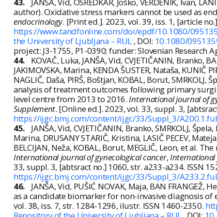
43.
JANŠA, Vid, OSREDKAR, Joško, VERDENIK, Ivan, LAN
author). Oxidative stress markers cannot be used as end
endocrinology
. [Print ed.]. 2023, vol. 39, iss. 1, [article 
https://www.tandfonline.com/doi/epdf/10.1080/0951
the University of Ljubljana – RUL
, DOI:
10.1080/095135
project: J3-1755, P1-0390; funder: Slovenian Research A
44.
KOVAČ, Luka, JANŠA, Vid, CVJETIČANIN, Branko, BA
JAKIMOVSKA, Marina, KENDA ŠUSTER, Nataša, KUNIČ PIRŠ,
NAGLIČ, Daša, PIRŠ, Boštjan, KOBAL, Borut, SMRKOLJ, Šp
analysis of treatment outcomes following primary surgica
level centre from 2013 to 2016.
International journal of 
Supplement
. [Online ed.]. 2023, vol. 33, suppl. 3, [abts
https://ijgc.bmj.com/content/ijgc/33/Suppl_3/A200.1.ful
45.
JANŠA, Vid, CVJETIČANIN, Branko, SMRKOLJ, Špela
Marina, DRUSANY STARIČ, Kristina, LASIČ PECEV, Mateja,
BELCIJAN, Neža, KOBAL, Borut, MEGLIČ, Leon, et al. Th
International journal of gynecological cancer
,
International
33, suppl. 3, [abtsract no.] 1060, str. a233-a234. ISSN 
https://ijgc.bmj.com/content/ijgc/33/Suppl_3/A233.2.ful
46.
JANŠA, Vid, PUŠIĆ NOVAK, Maja, BAN FRANGEŽ, Hel
as a candidate biomarker for non-invasive diagnosis of 
vol. 38, iss. 7, str. 1284-1296, ilustr. ISSN 1460-2350.
ht
Repository of the University of Ljubljana – RUL
, DOI:
10