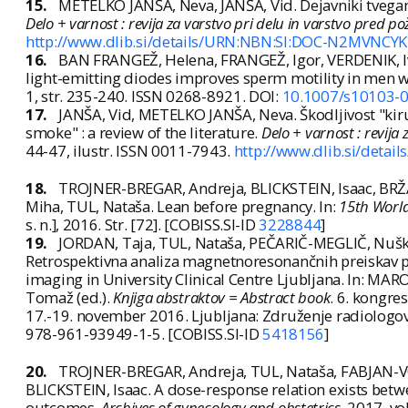
15.
METELKO JANŠA, Neva, JANŠA, Vid. Dejavniki tveganj
Delo + varnost : revija za varstvo pri delu in varstvo pred 
http://www.dlib.si/details/URN:NBN:SI:DOC-N2MVNCYK
16.
BAN FRANGEŽ, Helena, FRANGEŽ, Igor, VERDENIK, I
light-emitting diodes improves sperm motility in men 
1, str. 235-240. ISSN 0268-8921. DOI:
10.1007/s10103-
17.
JANŠA, Vid, METELKO JANŠA, Neva. Škodljivost "kiru
smoke" : a review of the literature.
Delo + varnost : revija
44-47, ilustr. ISSN 0011-7943.
http://www.dlib.si/deta
18.
TROJNER-BREGAR, Andreja, BLICKSTEIN, Isaac, BRŽA
Miha, TUL, Nataša. Lean before pregnancy. In:
15th World
s. n.], 2016. Str. [72]. [COBISS.SI-ID
3228844
]
19.
JORDAN, Taja, TUL, Nataša, PEČARIČ-MEGLIČ, Nušk
Retrospektivna analiza magnetnoresonančnih preiskav pri
imaging in University Clinical Centre Ljubljana. In: M
Tomaž (ed.).
Knjiga abstraktov = Abstract book
. 6. kongre
17.-19. november 2016. Ljubljana: Združenje radiologov S
978-961-93949-1-5. [COBISS.SI-ID
5418156
]
20.
TROJNER-BREGAR, Andreja, TUL, Nataša, FABJAN-VO
BLICKSTEIN, Isaac. A dose-response relation exists betwe
outcomes.
Archives of gynecology and obstetrics
. 2017, vo