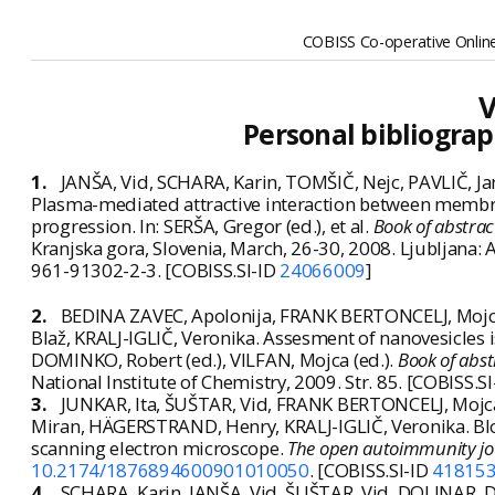
COBISS Co-operative Online
V
Personal bibliograp
1.
JANŠA, Vid, SCHARA, Karin, TOMŠIČ, Nejc, PAVLIČ, Ja
Plasma-mediated attractive interaction between membr
progression. In: SERŠA, Gregor (ed.), et al.
Book of abstrac
Kranjska gora, Slovenia, March, 26-30, 2008. Ljubljana: 
961-91302-2-3. [COBISS.SI-ID
24066009
]
2.
BEDINA ZAVEC, Apolonija, FRANK BERTONCELJ, Mojc
Blaž, KRALJ-IGLIČ, Veronika. Assesment of nanovesicles 
DOMINKO, Robert (ed.), VILFAN, Mojca (ed.).
Book of abst
National Institute of Chemistry, 2009. Str. 85. [COBISS.S
3.
JUNKAR, Ita, ŠUŠTAR, Vid, FRANK BERTONCELJ, Mojc
Miran, HÄGERSTRAND, Henry, KRALJ-IGLIČ, Veronika. Bloo
scanning electron microscope.
The open autoimmunity jo
10.2174/1876894600901010050
. [COBISS.SI-ID
41815
4.
SCHARA, Karin, JANŠA, Vid, ŠUŠTAR, Vid, DOLINAR, Dr