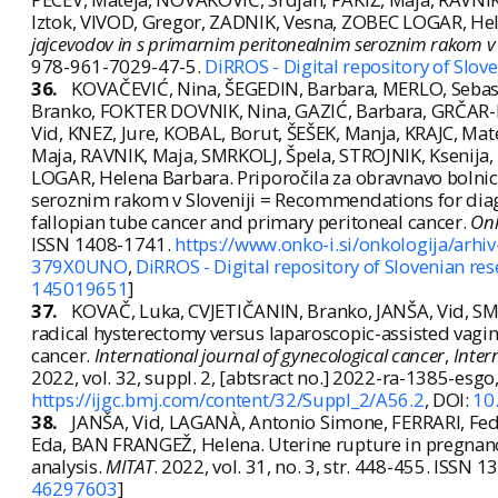
Iztok, VIVOD, Gregor, ZADNIK, Vesna, ZOBEC LOGAR, He
jajcevodov in s primarnim peritonealnim seroznim rakom v S
978-961-7029-47-5.
DiRROS - Digital repository of Slov
36.
KOVAČEVIĆ, Nina, ŠEGEDIN, Barbara, MERLO, Sebas
Branko, FOKTER DOVNIK, Nina, GAZIĆ, Barbara, GRČAR-
Vid, KNEZ, Jure, KOBAL, Borut, ŠEŠEK, Manja, KRAJC, Mat
Maja, RAVNIK, Maja, SMRKOLJ, Špela, STROJNIK, Ksenija,
LOGAR, Helena Barbara. Priporočila za obravnavo bolnic
seroznim rakom v Sloveniji = Recommendations for diagn
fallopian tube cancer and primary peritoneal cancer.
Onk
ISSN 1408-1741.
https://www.onko-i.si/onkologija/arhiv-
379X0UNO
,
DiRROS - Digital repository of Slovenian re
145019651
]
37.
KOVAČ, Luka, CVJETIČANIN, Branko, JANŠA, Vid, SMR
radical hysterectomy versus laparoscopic-assisted vagina
cancer.
International journal of gynecological cancer
,
Inter
2022, vol. 32, suppl. 2, [abtsract no.] 2022-ra-1385-esg
https://ijgc.bmj.com/content/32/Suppl_2/A56.2
, DOI:
10
38.
JANŠA, Vid, LAGANÀ, Antonio Simone, FERRARI, Fe
Eda, BAN FRANGEŽ, Helena. Uterine rupture in pregnancy
analysis.
MITAT
. 2022, vol. 31, no. 3, str. 448-455. ISSN 
46297603
]