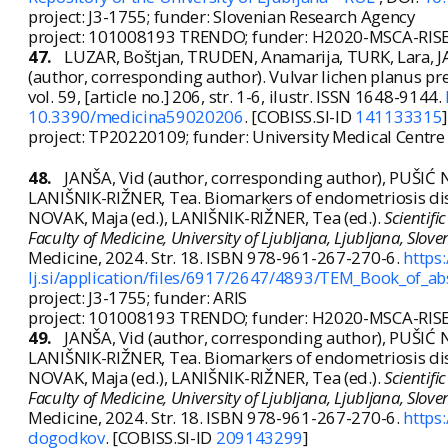
project: J3-1755; funder: Slovenian Research Agency
project: 101008193 TRENDO; funder: H2020-MSCA-RIS
47.
LUZAR, Boštjan, TRUDEN, Anamarija, TURK, Lara, J
(author, corresponding author). Vulvar lichen planus pre
vol. 59, [article no.] 206, str. 1-6, ilustr. ISSN 1648-9144.
10.3390/medicina59020206
. [COBISS.SI-ID
141133315
]
project: TP20220109; funder: University Medical Centre
48.
JANŠA, Vid (author, corresponding author), PUŠIĆ
LANIŠNIK-RIŽNER, Tea. Biomarkers of endometriosis dis
NOVAK, Maja (ed.), LANIŠNIK-RIŽNER, Tea (ed.).
Scientif
Faculty of Medicine, University of Ljubljana, Ljubljana, Slove
Medicine, 2024. Str. 18. ISBN 978-961-267-270-6.
https
lj.si/application/files/6917/2647/4893/TEM_Book_of_ab
project: J3-1755; funder: ARIS
project: 101008193 TRENDO; funder: H2020-MSCA-RIS
49.
JANŠA, Vid (author, corresponding author), PUŠIĆ
LANIŠNIK-RIŽNER, Tea. Biomarkers of endometriosis dis
NOVAK, Maja (ed.), LANIŠNIK-RIŽNER, Tea (ed.).
Scientif
Faculty of Medicine, University of Ljubljana, Ljubljana, Slove
Medicine, 2024. Str. 18. ISBN 978-961-267-270-6.
https
dogodkov
. [COBISS.SI-ID
209143299
]