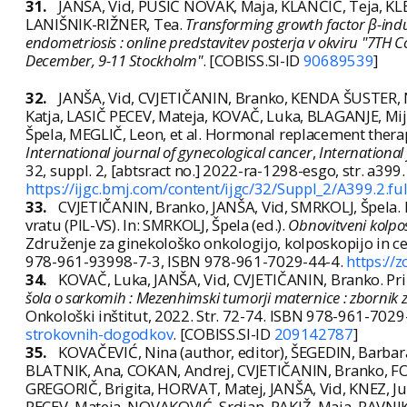
31.
JANŠA, Vid, PUŠIĆ NOVAK, Maja, KLANČIČ, Teja, K
LANIŠNIK-RIŽNER, Tea.
Transforming growth factor β-indu
endometriosis : online predstavitev posterja v okviru "7TH C
December, 9-11 Stockholm"
. [COBISS.SI-ID
90689539
]
32.
JANŠA, Vid, CVJETIČANIN, Branko, KENDA ŠUSTER, N
Katja, LASIČ PECEV, Mateja, KOVAČ, Luka, BLAGANJE, Mi
Špela, MEGLIČ, Leon, et al. Hormonal replacement therapy
International journal of gynecological cancer
,
International
32, suppl. 2, [abtsract no.] 2022-ra-1298-esgo, str. a3
https://ijgc.bmj.com/content/ijgc/32/Suppl_2/A399.2.ful
33.
CVJETIČANIN, Branko, JANŠA, Vid, SMRKOLJ, Špela
vratu (PIL-VS). In: SMRKOLJ, Špela (ed.).
Obnovitveni kolposk
Združenje za ginekološko onkologijo, kolposkopijo in cer
978-961-93998-7-3, ISBN 978-961-7029-44-4.
https://
34.
KOVAČ, Luka, JANŠA, Vid, CVJETIČANIN, Branko. Prik
šola o sarkomih : Mezenhimski tumorji maternice : zbornik z
Onkološki inštitut, 2022. Str. 72-74. ISBN 978-961-7029
strokovnih-dogodkov
. [COBISS.SI-ID
209142787
]
35.
KOVAČEVIĆ, Nina (author, editor), ŠEGEDIN, Barbara 
BLATNIK, Ana, COKAN, Andrej, CVJETIČANIN, Branko, F
GREGORIČ, Brigita, HORVAT, Matej, JANŠA, Vid, KNEZ, Ju
PECEV, Mateja, NOVAKOVIĆ, Srdjan, PAKIŽ, Maja, RAVNIK,