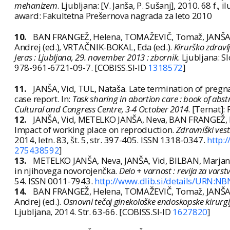
mehanizem
. Ljubljana: [V. Janša, P. Sušanj], 2010. 68 f., 
award: Fakultetna Prešernova nagrada za leto 2010
10.
BAN FRANGEŽ, Helena, TOMAŽEVIČ, Tomaž, JANŠA, Vi
Andrej (ed.), VRTAČNIK-BOKAL, Eda (ed.).
Kirurško zdravlj
Jeras : Ljubljana, 29. november 2013 : zbornik
. Ljubljana: 
978-961-6721-09-7. [COBISS.SI-ID
1318572
]
11.
JANŠA, Vid, TUL, Nataša. Late termination of pregn
case report. In:
Task sharing in abortion care : book of abs
Cultural and Congress Centre, 3-4 October 2014
. [Ternat]:
12.
JANŠA, Vid, METELKO JANŠA, Neva, BAN FRANGEŽ, H
Impact of working place on reproduction.
Zdravniški vest
2014, letn. 83, št. 5, str. 397-405. ISSN 1318-0347.
http:
275438592
]
13.
METELKO JANŠA, Neva, JANŠA, Vid, BILBAN, Marjan.
in njihovega novorojenčka.
Delo + varnost : revija za vars
54. ISSN 0011-7943.
http://www.dlib.si/details/URN:N
14.
BAN FRANGEŽ, Helena, TOMAŽEVIČ, Tomaž, JANŠA, Vi
Andrej (ed.).
Osnovni tečaj ginekološke endoskopske kirurgij
Ljubljana, 2014. Str. 63-66. [COBISS.SI-ID
1627820
]