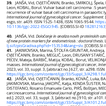
39.
JANŠA, Vid, CVJETIČANIN, Branko, SMRKOLJ, Špela,
Leon, KOBAL, Borut. Vulvar basal cell carcinoma : 5 year
recurrence of vulvar basal cell carcinoma in paraaortic
International journal of gynecological cancer. Supplement
.
esgo, str. a439. ISSN 1525-1438, ISSN 1065-9544.
https:
10.1136/ijgc-2022-ESGO.945
. [COBISS.SI-ID
182812163
40.
JANŠA, Vid.
Določanje in analiza novih proteinskih oz
of new protein markers for endometriosis : doctoral thesis
. 
lj.si/IzpisGradiva.php?id=153534&lang=slv
. [COBISS.SI-
41.
JAKIMOVSKA, Marina, ŠTOLFA-GRUNTAR, Andreja, K
CVJETIČANIN, Branko, MEGLIČ, Leon, DRUSANY STARIČ, Kr
PECEV, Mateja, BARBIČ, Matija, KOBAL, Borut, VELIKONJA, O
masses.
International journal of gynecological cancer
,
Inte
2023, vol. 33, suppl. 3, [abtsract no.] 627, str. a298. I
https://ijgc.bmj.com/content/ijgc/33/Suppl_3/A298.1.ful
42.
JANŠA, Vid, CVJETIČANIN, Branko, KOVAČ, Luka, BA
JAKIMOVSKA, Marina, JAKOPIČ, Katja, KENDA ŠUSTER, Nat
DISTEFANO, Rosario Emanuele Carlo, PIRŠ, Boštjan, MEGLI
carcinosarcoma.
International journal of gynecological ca
ed.]. 2023, vol. 33, suppl. 3, [abtsract no.] 910, str. a1
https://ijgc.bmj.com/content/ijgc/33/Suppl_3/A101.2.ful