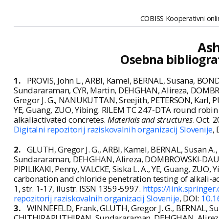
COBISS Kooperativni onlin
Ash
Osebna bibliogra
1.
PROVIS, John L., ARBI, Kamel, BERNAL, Susana, B
Sundararaman, CYR, Martin, DEHGHAN, Alireza, DOMB
Gregor J. G., NANUKUTTAN, Sreejith, PETERSON, Karl, 
YE, Guang, ZUO, Yibing. RILEM TC 247-DTA round robin t
alkaliactivated concretes.
Materials and structures
. Oct. 
Digitalni repozitorij raziskovalnih organizacij Slovenije
,
2.
GLUTH, Gregor J. G., ARBI, Kamel, BERNAL, Susan 
Sundararaman, DEHGHAN, Alireza, DOMBROWSKI-DAUBE,
PIPILIKAKI, Penny, VALCKE, Siska L. A., YE, Guang, ZUO, 
carbonation and chloride penetration testing of alkali-a
1, str. 1-17, ilustr. ISSN 1359-5997.
https://link.spring
repozitorij raziskovalnih organizacij Slovenije
, DOI:
10.1
3.
WINNEFELD, Frank, GLUTH, Gregor J. G., BERNAL, Su
CHITHIRAPUTHIRAN, Sundararaman, DEHGHAN, Alireza