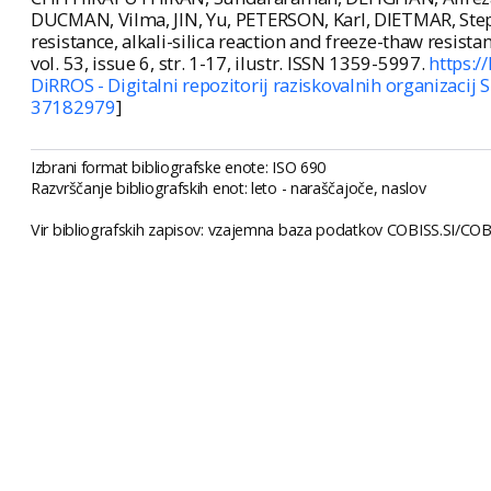
DUCMAN, Vilma, JIN, Yu, PETERSON, Karl, DIETMAR, Steph
resistance, alkali-silica reaction and freeze-thaw resista
vol. 53, issue 6, str. 1-17, ilustr. ISSN 1359-5997.
https:/
DiRROS - Digitalni repozitorij raziskovalnih organizacij S
37182979
]
Izbrani format bibliografske enote: ISO 690
Razvrščanje bibliografskih enot: leto - naraščajoče, naslov
Vir bibliografskih zapisov: vzajemna baza podatkov COBISS.SI/COBI