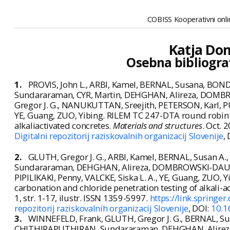
COBISS Kooperativni onlin
Katja Do
Osebna bibliogra
1.
PROVIS, John L., ARBI, Kamel, BERNAL, Susana, B
Sundararaman, CYR, Martin, DEHGHAN, Alireza, DOMB
Gregor J. G., NANUKUTTAN, Sreejith, PETERSON, Karl, 
YE, Guang, ZUO, Yibing. RILEM TC 247-DTA round robin t
alkaliactivated concretes.
Materials and structures
. Oct. 
Digitalni repozitorij raziskovalnih organizacij Slovenije
,
2.
GLUTH, Gregor J. G., ARBI, Kamel, BERNAL, Susan 
Sundararaman, DEHGHAN, Alireza, DOMBROWSKI-DAUBE,
PIPILIKAKI, Penny, VALCKE, Siska L. A., YE, Guang, ZUO, 
carbonation and chloride penetration testing of alkali-a
1, str. 1-17, ilustr. ISSN 1359-5997.
https://link.spring
repozitorij raziskovalnih organizacij Slovenije
, DOI:
10.1
3.
WINNEFELD, Frank, GLUTH, Gregor J. G., BERNAL, Su
CHITHIRAPUTHIRAN, Sundararaman, DEHGHAN, Alireza