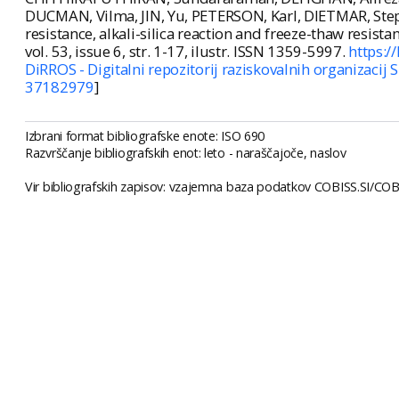
DUCMAN, Vilma, JIN, Yu, PETERSON, Karl, DIETMAR, Steph
resistance, alkali-silica reaction and freeze-thaw resista
vol. 53, issue 6, str. 1-17, ilustr. ISSN 1359-5997.
https:/
DiRROS - Digitalni repozitorij raziskovalnih organizacij S
37182979
]
Izbrani format bibliografske enote: ISO 690
Razvrščanje bibliografskih enot: leto - naraščajoče, naslov
Vir bibliografskih zapisov: vzajemna baza podatkov COBISS.SI/COBI