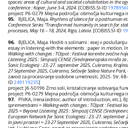
spaces: areas of cultural and societal cohabitation in the 
conference : Koper, June 3-4, 2024
. [COBISS.SI-ID
1978956
project: P6-0279 Mejna področja: območja kulturnega in 
95.
BJELICA, Maja.
Rhythms of silence for a posthuman ethi
Conference Series “Transformed humanity in search for stab
processes, May 16 – 18, 2024, Riga, Latvia
. [COBISS.SI-ID
1
96.
BJELICA, Maja. Hoditi-s solinami : esej v poslušanju
essay in listening-with the elements : paper in motion. In:
Walking-with changes : TO)pot : Festival korenite zvočne ho
Listening 2025 : Simpozij CENSE (Srednjeevropska mreža za
Sonic Ecologies) : 23.-27. september 2025, Cukrarna, Krajinsk
27 September 2025, Cukrarna, Sečovlje Salina Nature Park,
zavod za procesiranje sodobne umetnosti, 2025. Str. 68-
ID
249119235
]
project: J6-50196 Zrno soli, kristaliziranje sobivanja; fun
project: P6-0279 Mejna področja: območja kulturnega in 
97.
PIVKA, Irena (editor, author of introduction, etc.), B
spremembami = Walking-with changes : TO)pot : Festival kor
2025 = Beyond Listening 2025 : Simpozij CENSE (Srednjeevr
European Network for Sonic Ecologies) : 23.-27. september 2
in javni prostori = 23-27 September 2025, Cukrarna, Sečovl
izd. Ljubljana: Cona, zavod za procesiranje sodobne umetn