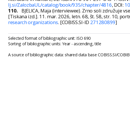
lj.si/ZalozbaUL/catalog/book/935/chapter/4816
, DOI:
10
110.
BJELICA, Maja (interviewee). Zrno soli združuje vse
[Tiskana izd.]. 11. mar. 2026, letn. 68, št. 58, str. 10, po
research organizations
. [COBISS.SI-ID
271280899
]
Selected format of bibliographic unit: ISO 690
Sorting of bibliographic units: Year - ascending, title
A source of bibliographic data: shared data base COBISS.SI/COBIB.S