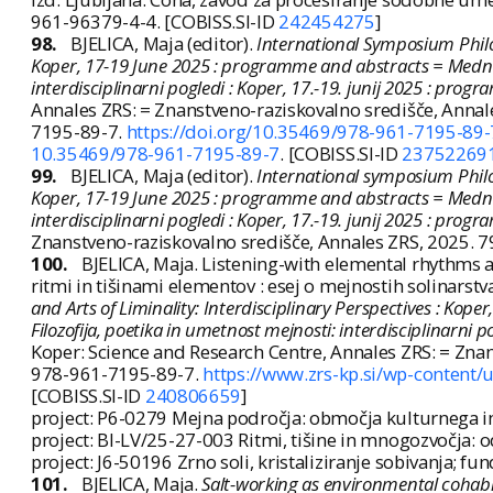
961-96379-4-4. [COBISS.SI-ID
242454275
]
98.
BJELICA, Maja (editor).
International Symposium Philoso
Koper, 17-19 June 2025 : programme and abstracts = Mednaro
interdisciplinarni pogledi : Koper, 17.-19. junij 2025 : progr
Annales ZRS: = Znanstveno-raziskovalno središče, Annales
7195-89-7.
https://doi.org/10.35469/978-961-7195-89-
10.35469/978-961-7195-89-7
. [COBISS.SI-ID
23752269
99.
BJELICA, Maja (editor).
International symposium Philoso
Koper, 17-19 June 2025 : programme and abstracts = Mednaro
interdisciplinarni pogledi : Koper, 17.-19. junij 2025 : progr
Znanstveno-raziskovalno središče, Annales ZRS, 2025. 7
100.
BJELICA, Maja. Listening-with elemental rhythms an
ritmi in tišinami elementov : esej o mejnostih solinarstva
and Arts of Liminality: Interdisciplinary Perspectives : Ko
Filozofija, poetika in umetnost mejnosti: interdisciplinarni p
Koper: Science and Research Centre, Annales ZRS: = Znan
978-961-7195-89-7.
https://www.zrs-kp.si/wp-content
[COBISS.SI-ID
240806659
]
project: P6-0279 Mejna področja: območja kulturnega in 
project: BI-LV/25-27-003 Ritmi, tišine in mnogozvočja: 
project: J6-50196 Zrno soli, kristaliziranje sobivanja; fun
101.
BJELICA, Maja.
Salt-working as environmental cohabi