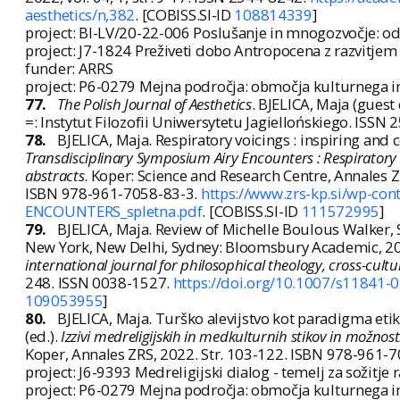
aesthetics/n,382
. [COBISS.SI-ID
108814339
]
project: BI-LV/20-22-006 Poslušanje in mnogozvočje: od
project: J7-1824 Preživeti dobo Antropocena z razvitjem
funder: ARRS
project: P6-0279 Mejna področja: območja kulturnega in 
77.
The Polish Journal of Aesthetics
. BJELICA, Maja (guest
=: Instytut Filozofii Uniwersytetu Jagiellońskiego. ISSN
78.
BJELICA, Maja. Respiratory voicings : inspiring and co
Transdisciplinary Symposium Airy Encounters : Respiratory 
abstracts
. Koper: Science and Research Centre, Annales Z
ISBN 978-961-7058-83-3.
https://www.zrs-kp.si/wp-co
ENCOUNTERS_spletna.pdf
. [COBISS.SI-ID
111572995
]
79.
BJELICA, Maja. Review of Michelle Boulous Walker, S
New York, New Delhi, Sydney: Bloomsbury Academic, 20
international journal for philosophical theology, cross-cultu
248. ISSN 0038-1527.
https://doi.org/10.1007/s11841
109053955
]
80.
BJELICA, Maja. Turško alevijstvo kot paradigma et
(ed.).
Izzivi medreligijskih in medkulturnih stikov in možnost
Koper, Annales ZRS, 2022. Str. 103-122. ISBN 978-961-7
project: J6-9393 Medreligijski dialog - temelj za sožitje 
project: P6-0279 Mejna področja: območja kulturnega in 