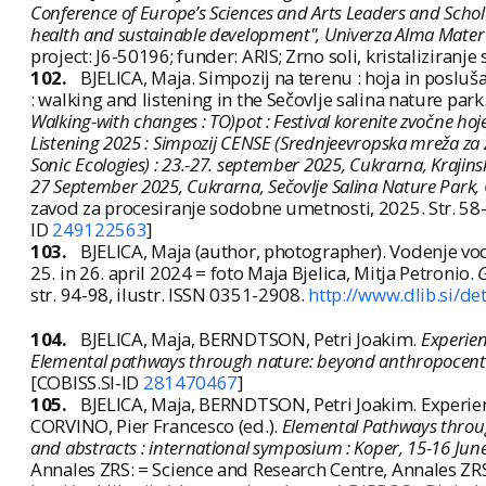
Conference of Europe’s Sciences and Arts Leaders and Scholar
health and sustainable development", Univerza Alma Mater
project: J6-50196; funder: ARIS; Zrno soli, kristaliziranj
102.
BJELICA, Maja. Simpozij na terenu : hoja in poslu
: walking and listening in the Sečovlje salina nature park. 
Walking-with changes : TO)pot : Festival korenite zvočne ho
Listening 2025 : Simpozij CENSE (Srednjeevropska mreža za
Sonic Ecologies) : 23.-27. september 2025, Cukrarna, Krajinsk
27 September 2025, Cukrarna, Sečovlje Salina Nature Park,
zavod za procesiranje sodobne umetnosti, 2025. Str. 58-
ID
249122563
]
103.
BJELICA, Maja (author, photographer). Vodenje vode
25. in 26. april 2024 = foto Maja Bjelica, Mitja Petronio.
G
str. 94-98, ilustr. ISSN 0351-2908.
http://www.dlib.si/d
104.
BJELICA, Maja, BERNDTSON, Petri Joakim.
Experien
Elemental pathways through nature: beyond anthropocentr
[COBISS.SI-ID
281470467
]
105.
BJELICA, Maja, BERNDTSON, Petri Joakim. Experien
CORVINO, Pier Francesco (ed.).
Elemental Pathways throu
and abstracts : international symposium : Koper, 15-16 Jun
Annales ZRS: = Science and Research Centre, Annales ZR