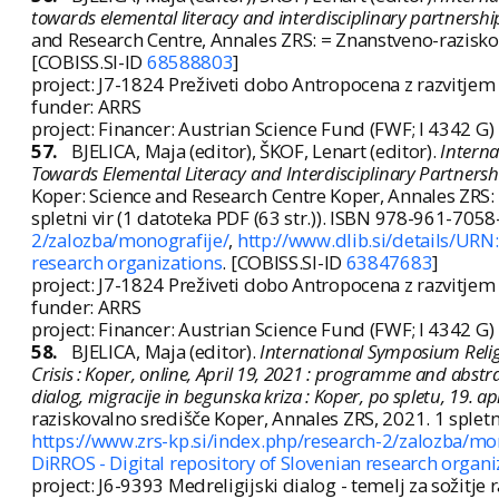
towards elemental literacy and interdisciplinary partnersh
and Research Centre, Annales ZRS: = Znanstveno-razisko
[COBISS.SI-ID
68588803
]
project: J7-1824 Preživeti dobo Antropocena z razvitjem
funder: ARRS
project: Financer: Austrian Science Fund (FWF; I 4342 G)
57.
BJELICA, Maja (editor), ŠKOF, Lenart (editor).
Interna
Towards Elemental Literacy and Interdisciplinary Partnersh
Koper: Science and Research Centre Koper, Annales ZRS:
spletni vir (1 datoteka PDF (63 str.)). ISBN 978-961-705
2/zalozba/monografije/
,
http://www.dlib.si/details/U
research organizations
. [COBISS.SI-ID
63847683
]
project: J7-1824 Preživeti dobo Antropocena z razvitjem
funder: ARRS
project: Financer: Austrian Science Fund (FWF; I 4342 G)
58.
BJELICA, Maja (editor).
International Symposium Relig
Crisis : Koper, online, April 19, 2021 : programme and abstr
dialog, migracije in begunska kriza : Koper, po spletu, 19. a
raziskovalno središče Koper, Annales ZRS, 2021. 1 spletn
https://www.zrs-kp.si/index.php/research-2/zalozba/mo
DiRROS - Digital repository of Slovenian research organi
project: J6-9393 Medreligijski dialog - temelj za sožitje 