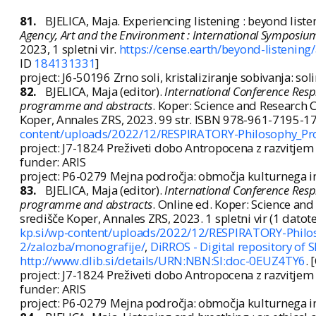
81.
BJELICA, Maja. Experiencing listening : beyond liste
Agency, Art and the Environment : International Symposium
2023, 1 spletni vir.
https://cense.earth/beyond-listening/
ID
184131331
]
project: J6-50196 Zrno soli, kristaliziranje sobivanja: s
82.
BJELICA, Maja (editor).
International Conference Respi
programme and abstracts
. Koper: Science and Research 
Koper, Annales ZRS, 2023. 99 str. ISBN 978-961-7195-1
content/uploads/2022/12/RESPIRATORY-Philosophy_Pr
project: J7-1824 Preživeti dobo Antropocena z razvitjem
funder: ARIS
project: P6-0279 Mejna področja: območja kulturnega in 
83.
BJELICA, Maja (editor).
International Conference Respi
programme and abstracts
. Online ed. Koper: Science an
središče Koper, Annales ZRS, 2023. 1 spletni vir (1 dato
kp.si/wp-content/uploads/2022/12/RESPIRATORY-Philo
2/zalozba/monografije/
,
DiRROS - Digital repository of 
http://www.dlib.si/details/URN:NBN:SI:doc-0EUZ4TY6
. 
project: J7-1824 Preživeti dobo Antropocena z razvitjem
funder: ARIS
project: P6-0279 Mejna področja: območja kulturnega in 