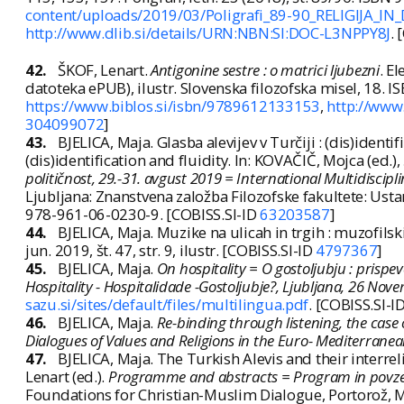
content/uploads/2019/03/Poligrafi_89-90_RELIGIJA_
http://www.dlib.si/details/URN:NBN:SI:DOC-L3NPPY8J
. 
42.
ŠKOF, Lenart.
Antigonine sestre : o matrici ljubezni
. E
datoteka ePUB), ilustr. Slovenska filozofska misel, 18.
https://www.biblos.si/isbn/9789612133153
,
http://www
304099072
]
43.
BJELICA, Maja. Glasba alevijev v Turčiji : (dis)identif
(dis)identification and fluidity. In: KOVAČIČ, Mojca (ed.), 
političnost, 29.-31. avgust 2019 = International Multidisci
Ljubljana: Znanstvena založba Filozofske fakultete: Ust
978-961-06-0230-9. [COBISS.SI-ID
63203587
]
44.
BJELICA, Maja. Muzike na ulicah in trgih : muzofilsk
jun. 2019, št. 47, str. 9, ilustr. [COBISS.SI-ID
4797367
]
45.
BJELICA, Maja.
On hospitality = O gostoljubju : prisp
Hospitality - Hospitalidade -Gostoljubje?, Ljubljana, 26 No
sazu.si/sites/default/files/multilingua.pdf
. [COBISS.SI-I
46.
BJELICA, Maja.
Re-binding through listening, the case 
Dialogues of Values and Religions in the Euro- Mediterranea
47.
BJELICA, Maja. The Turkish Alevis and their interrel
Lenart (ed.).
Programme and abstracts = Program in povze
Foundations for Christian-Muslim Dialogue, Portorož, 