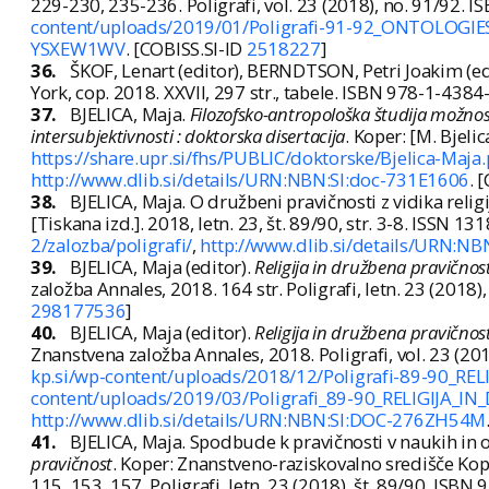
229-230, 235-236. Poligrafi, vol. 23 (2018), no. 91/92
content/uploads/2019/01/Poligrafi-91-92_ONTOLOGI
YSXEW1WV
. [COBISS.SI-ID
2518227
]
36.
ŠKOF, Lenart (editor), BERNDTSON, Petri Joakim (ed
York, cop. 2018. XXVII, 297 str., tabele. ISBN 978-1-438
37.
BJELICA, Maja.
Filozofsko-antropološka študija možnosti
intersubjektivnosti : doktorska disertacija
. Koper: [M. Bjelica
https://share.upr.si/fhs/PUBLIC/doktorske/Bjelica-Maja.
http://www.dlib.si/details/URN:NBN:SI:doc-731E1606
. 
38.
BJELICA, Maja. O družbeni pravičnosti z vidika religi
[Tiskana izd.]. 2018, letn. 23, št. 89/90, str. 3-8. ISSN 1
2/zalozba/poligrafi/
,
http://www.dlib.si/details/URN:N
39.
BJELICA, Maja (editor).
Religija in družbena pravičnos
založba Annales, 2018. 164 str. Poligrafi, letn. 23 (201
298177536
]
40.
BJELICA, Maja (editor).
Religija in družbena pravičnos
Znanstvena založba Annales, 2018. Poligrafi, vol. 23 (
kp.si/wp-content/uploads/2018/12/Poligrafi-89-90_REL
content/uploads/2019/03/Poligrafi_89-90_RELIGIJA_
http://www.dlib.si/details/URN:NBN:SI:DOC-276ZH54M
41.
BJELICA, Maja. Spodbude k pravičnosti v naukih in ob
pravičnost
. Koper: Znanstveno-raziskovalno središče Kope
115, 153, 157. Poligrafi, letn. 23 (2018), št. 89/90. IS