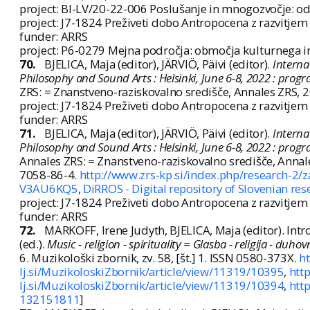
project: BI-LV/20-22-006 Poslušanje in mnogozvočje: od
project: J7-1824 Preživeti dobo Antropocena z razvitjem
funder: ARRS
project: P6-0279 Mejna področja: območja kulturnega in 
70.
BJELICA, Maja (editor), JÄRVIÖ, Päivi (editor).
Interna
Philosophy and Sound Arts : Helsinki, June 6-8, 2022 : pro
ZRS: = Znanstveno-raziskovalno središče, Annales ZRS, 
project: J7-1824 Preživeti dobo Antropocena z razvitjem
funder: ARRS
71.
BJELICA, Maja (editor), JÄRVIÖ, Päivi (editor).
Interna
Philosophy and Sound Arts : Helsinki, June 6-8, 2022 : pro
Annales ZRS: = Znanstveno-raziskovalno središče, Annales
7058-86-4.
http://www.zrs-kp.si/index.php/research-2/
V3AU6KQ5
,
DiRROS - Digital repository of Slovenian re
project: J7-1824 Preživeti dobo Antropocena z razvitjem
funder: ARRS
72.
MARKOFF, Irene Judyth, BJELICA, Maja (editor). Intr
(ed.).
Music - religion - spirituality = Glasba - religija - duho
6. Muzikološki zbornik, zv. 58, [št.] 1. ISSN 0580-373X.
ht
lj.si/MuzikoloskiZbornik/article/view/11319/10395
,
http
lj.si/MuzikoloskiZbornik/article/view/11319/10394
,
htt
132151811
]