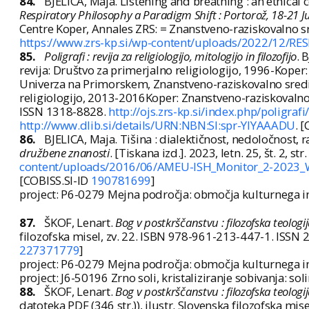
84.
BJELICA, Maja. Listening and breathing : an ethical c
Respiratory Philosophy a Paradigm Shift : Portorož, 18-21
Centre Koper, Annales ZRS: = Znanstveno-raziskovalno s
https://www.zrs-kp.si/wp-content/uploads/2022/12/RE
85.
Poligrafi : revija za religiologijo, mitologijo in filozofijo
. 
revija: Društvo za primerjalno religiologijo, 1996-Koper
Univerza na Primorskem, Znanstveno-raziskovalno središ
religiologijo, 2013-2016Koper: Znanstveno-raziskovalno 
ISSN 1318-8828.
http://ojs.zrs-kp.si/index.php/poligrafi
http://www.dlib.si/details/URN:NBN:SI:spr-YIYAAADU
. 
86.
BJELICA, Maja. Tišina : dialektičnost, nedoločnost, 
družbene znanosti
. [Tiskana izd.]. 2023, letn. 25, št. 2, 
content/uploads/2016/06/AMEU-ISH_Monitor_2-2023_
[COBISS.SI-ID
190781699
]
project: P6-0279 Mejna področja: območja kulturnega in 
87.
ŠKOF, Lenart.
Bog v postkrščanstvu : filozofska teologi
filozofska misel, zv. 22. ISBN 978-961-213-447-1. ISSN
227371779
]
project: P6-0279 Mejna področja: območja kulturnega in 
project: J6-50196 Zrno soli, kristaliziranje sobivanja: s
88.
ŠKOF, Lenart.
Bog v postkrščanstvu : filozofska teologi
datoteka PDF (346 str.)), ilustr. Slovenska filozofska mi