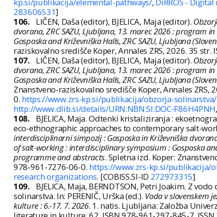
kp.si/publikacija/elemental-pathways/
,
DiRROS - Digital
283606531
]
106.
LIČEN, Daša (editor), BJELICA, Maja (editor).
Obzorja
dvorana, ZRC SAZU, Ljubljana, 13. marec 2026 : program in p
Gosposka and Križevniška Halls, ZRC SAZU, Ljubljana (Slove
raziskovalno središče Koper, Annales ZRS, 2026. 35 str
107.
LIČEN, Daša (editor), BJELICA, Maja (editor).
Obzorja
dvorana, ZRC SAZU, Ljubljana, 13. marec 2026 : program in p
Gosposka and Križevniška Halls, ZRC SAZU, Ljubljana (Slove
Znanstveno-raziskovalno središče Koper, Annales ZRS, 20
0.
https://www.zrs-kp.si/publikacija/obzorja-solinarstva/
http://www.dlib.si/details/URN:NBN:SI:DOC-F86H4PNH
108.
BJELICA, Maja. Odtenki kristaliziranja : ekoetnogra
eco-ethnographic approaches to contemporary salt-workng
interdisciplinarni simpozij : Gosposka in Križevniška dvora
of salt-working : interdisciplinary symposium : Gosposka and
programme and abstracts
. Spletna izd. Koper: Znanstven
978-961-7276-06-0.
https://www.zrs-kp.si/publikacija/o
research organizations
. [COBISS.SI-ID
272973315
]
109.
BJELICA, Maja, BERNDTSON, Petri Joakim. Z vodo d
solinarstva. In: PERENIČ, Urška (ed.).
Voda v slovenskem jezi
kulture : 6.-17. 7. 2026
. 1. natis. Ljubljana: Založba Univer
literature in kulture, 62. ISBN 978-961-297-845-7. ISS