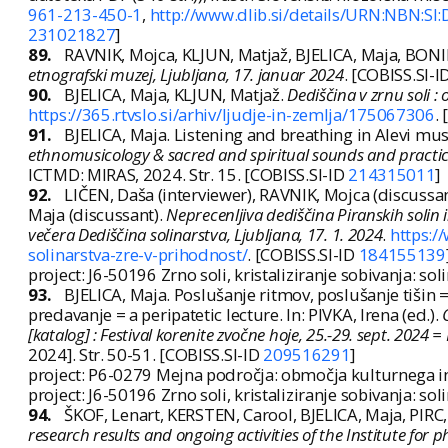
961-213-450-1
,
http://www.dlib.si/details/URN:NBN:S
231021827
]
89.
RAVNIK, Mojca, KLJUN, Matjaž, BJELICA, Maja, BONIN
etnografski muzej, Ljubljana, 17. januar 2024
. [COBISS.SI-I
90.
BJELICA, Maja, KLJUN, Matjaž.
Dediščina v zrnu soli : 
https://365.rtvslo.si/arhiv/ljudje-in-zemlja/175067306
.
91.
BJELICA, Maja. Listening and breathing in Alevi musi
ethnomusicology & sacred and spiritual sounds and practice
ICTMD: MIRAS, 2024. Str. 15. [COBISS.SI-ID
214315011
]
92.
LIČEN, Daša (interviewer), RAVNIK, Mojca (discussan
Maja (discussant).
Neprecenljiva dediščina Piranskih solin 
večera Dediščina solinarstva, Ljubljana, 17. 1. 2024
.
https:/
solinarstva-zre-v-prihodnost/
. [COBISS.SI-ID
184155139
project: J6-50196 Zrno soli, kristaliziranje sobivanja: s
93.
BJELICA, Maja. Poslušanje ritmov, poslušanje tišin = 
predavanje = a peripatetic lecture. In: PIVKA, Irena (ed.).
[katalog] : Festival korenite zvočne hoje, 25.-29. sept. 2024 
2024]. Str. 50-51. [COBISS.SI-ID
209516291
]
project: P6-0279 Mejna področja: območja kulturnega in 
project: J6-50196 Zrno soli, kristaliziranje sobivanja: s
94.
ŠKOF, Lenart, KERSTEN, Carool, BJELICA, Maja, PIRC,
research results and ongoing activities of the Institute fo