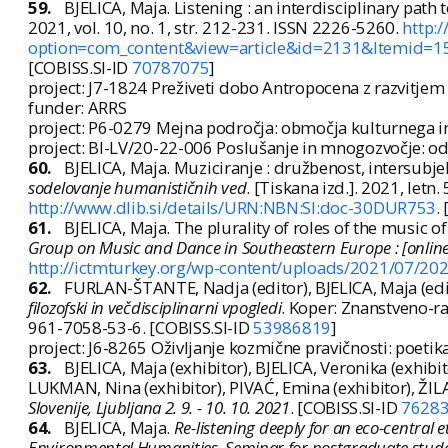
59.
BJELICA, Maja. Listening : an interdisciplinary path 
2021, vol. 10, no. 1, str. 212-231. ISSN 2226-5260.
http:
option=com_content&view=article&id=2131&Itemid=1
[COBISS.SI-ID
70787075
]
project: J7-1824 Preživeti dobo Antropocena z razvitjem
funder: ARRS
project: P6-0279 Mejna področja: območja kulturnega in 
project: BI-LV/20-22-006 Poslušanje in mnogozvočje: od
60.
BJELICA, Maja. Muziciranje : družbenost, intersubjek
sodelovanje humanističnih ved
. [Tiskana izd.]. 2021, letn.
http://www.dlib.si/details/URN:NBN:SI:doc-30DUR753
.
61.
BJELICA, Maja. The plurality of roles of the music of
Group on Music and Dance in Southeastern Europe : [online],
http://ictmturkey.org/wp-content/uploads/2021/07/202
62.
FURLAN-ŠTANTE, Nadja (editor), BJELICA, Maja (edit
filozofski in večdisciplinarni vpogledi
. Koper: Znanstveno-ra
961-7058-53-6. [COBISS.SI-ID
53986819
]
project: J6-8265 Oživljanje kozmične pravičnosti: poetik
63.
BJELICA, Maja (exhibitor), BJELICA, Veronika (exhibi
LUKMAN, Nina (exhibitor), PIVAĆ, Emina (exhibitor), ŽIL
Slovenije, Ljubljana 2. 9. - 10. 10. 2021
. [COBISS.SI-ID
7628
64.
BJELICA, Maja.
Re-listening deeply for an eco-central
Environmental Humanities, Seminar for postgraduate stud