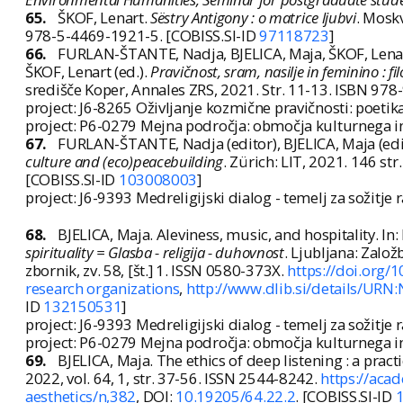
65.
ŠKOF, Lenart.
Sëstry Antigony : o matrice ljubvi
. Moskv
978-5-4469-1921-5. [COBISS.SI-ID
97118723
]
66.
FURLAN-ŠTANTE, Nadja, BJELICA, Maja, ŠKOF, Lenart
ŠKOF, Lenart (ed.).
Pravičnost, sram, nasilje in feminino : fi
središče Koper, Annales ZRS, 2021. Str. 11-13. ISBN 97
project: J6-8265 Oživljanje kozmične pravičnosti: poetik
project: P6-0279 Mejna področja: območja kulturnega in 
67.
FURLAN-ŠTANTE, Nadja (editor), BJELICA, Maja (edit
culture and (eco)peacebuilding
. Zürich: LIT, 2021. 146 st
[COBISS.SI-ID
103008003
]
project: J6-9393 Medreligijski dialog - temelj za sožitje 
68.
BJELICA, Maja. Aleviness, music, and hospitality. In:
spirituality = Glasba - religija - duhovnost
. Ljubljana: Založ
zbornik, zv. 58, [št.] 1. ISSN 0580-373X.
https://doi.org/
research organizations
,
http://www.dlib.si/details/UR
ID
132150531
]
project: J6-9393 Medreligijski dialog - temelj za sožitje 
project: P6-0279 Mejna področja: območja kulturnega in 
69.
BJELICA, Maja. The ethics of deep listening : a pra
2022, vol. 64, 1, str. 37-56. ISSN 2544-8242.
https://aca
aesthetics/n,382
, DOI:
10.19205/64.22.2
. [COBISS.SI-ID