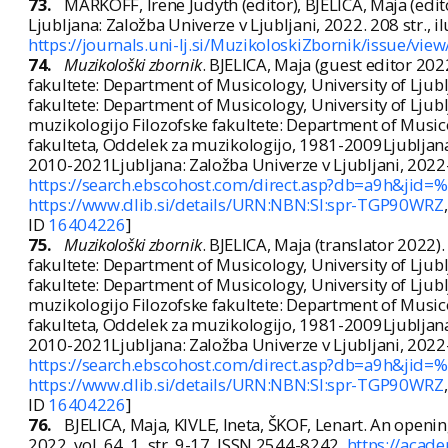
73.
MARKOFF, Irene Judyth (editor), BJELICA, Maja (edit
Ljubljana: Založba Univerze v Ljubljani, 2022. 208 str., il
https://journals.uni-lj.si/MuzikoloskiZbornik/issue/vie
74.
Muzikološki zbornik
. BJELICA, Maja (guest editor 202
fakultete: Department of Musicology, University of Ljub
fakultete: Department of Musicology, University of Lju
muzikologijo Filozofske fakultete: Department of Musico
fakulteta, Oddelek za muzikologijo, 1981-2009Ljubljana:
2010-2021Ljubljana: Založba Univerze v Ljubljani, 202
https://search.ebscohost.com/direct.asp?db=a9h&jid
https://www.dlib.si/details/URN:NBN:SI:spr-TGP90WRZ
ID
16404226
]
75.
Muzikološki zbornik
. BJELICA, Maja (translator 2022)
fakultete: Department of Musicology, University of Ljub
fakultete: Department of Musicology, University of Lju
muzikologijo Filozofske fakultete: Department of Musico
fakulteta, Oddelek za muzikologijo, 1981-2009Ljubljana:
2010-2021Ljubljana: Založba Univerze v Ljubljani, 202
https://search.ebscohost.com/direct.asp?db=a9h&jid
https://www.dlib.si/details/URN:NBN:SI:spr-TGP90WRZ
ID
16404226
]
76.
BJELICA, Maja, KIVLE, Ineta, ŠKOF, Lenart. An openi
2022, vol. 64, 1, str. 9-17. ISSN 2544-8242.
https://acade