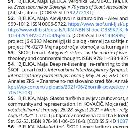
51.
BJELICA, Maja, BJELICA, Veronika, GOMBAČ, Tea, L
let Zveze tabornikov Slovenije = 70 years of Scout Association
[24] str., ilustr. [COBISS.SI-ID
92272131
]
52.
BJELICA, Maja. Alevijstvo in kultura diha = Alevi and
999-1012. ISSN 0006-5722.
https://www.teof.uni-lj.si/
http://www.dlib.si/details/URN:NBN:SI:doc-O3S9K7JK
,
R
10.34291/BV2021/04/Bjelica
. [COBISS.SI-ID
91444995
]
project: J6-9393 Medreligijski dialog - temelj za sožitje 
project: P6-0279 Mejna področja: območja kulturnega in 
53.
ŠKOF, Lenart.
Antigone's sisters : on the matrix of love
theology and continental thought. ISBN 978-1-4384-82
54.
BJELICA, Maja. Deep re-listening : re-referring to the
ŠKOF, Lenart (ed.).
International Interdisciplinary Sympos
interdisciplinary partnerships : online, May 24-26, 2021 :
Annales ZRS: = Znanstveno-raziskovalno središče, Annal
kp.si/wp-content/uploads/2021/06/Zbornik-povzetk
70515203
]
55.
BJELICA, Maja. Glasba turških alevijev : duhovnost, s
community and representation. In: KOVAČIČ, Mojca (ed.)
večdisciplinarni simpozij : 26.-28. avgust 2021 = Music - reli
August 2021
. 1. izd. Ljubljana: Znanstvena založba Filo
Str. 52-53. ISBN 978-961-06-0518-8. [COBISS.SI-ID
1087
56.
BJELICA, Maja (editor), ŠKOF, Lenart (editor).
Interna