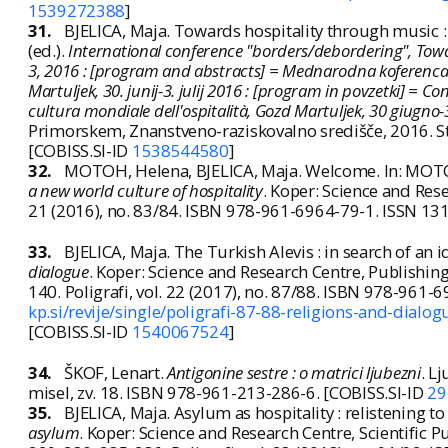
1539272388
]
31.
BJELICA, Maja. Towards hospitality through music : l
(ed.).
International conference "borders/debordering", Towar
3, 2016 : [program and abstracts] = Mednarodna koferenca "
Martuljek, 30. junij-3. julij 2016 : [program in povzetki] =
cultura mondiale dell'ospitalità, Gozd Martuljek, 30 giugno-
Primorskem, Znanstveno-raziskovalno središče, 2016. Str.
[COBISS.SI-ID
1538544580
]
32.
MOTOH, Helena, BJELICA, Maja. Welcome. In: MOTOH,
a new world culture of hospitality
. Koper: Science and Rese
21 (2016), no. 83/84. ISBN 978-961-6964-79-1. ISSN 13
33.
BJELICA, Maja. The Turkish Alevis : in search of an i
dialogue
. Koper: Science and Research Centre, Publishing
140. Poligrafi, vol. 22 (2017), no. 87/88. ISBN 978-961
kp.si/revije/single/poligrafi-87-88-religions-and-dialo
[COBISS.SI-ID
1540067524
]
34.
ŠKOF, Lenart.
Antigonine sestre : o matrici ljubezni
. L
misel, zv. 18. ISBN 978-961-213-286-6. [COBISS.SI-ID
29
35.
BJELICA, Maja. Asylum as hospitality : relistening to
asylum
. Koper: Science and Research Centre, Scientific P