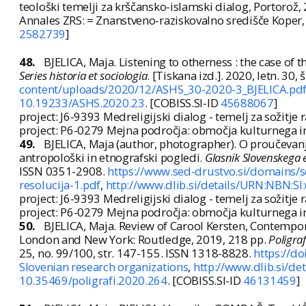
teološki temelji za krščansko-islamski dialog, Portorož,
Annales ZRS: = Znanstveno-raziskovalno središče Koper,
2582739
]
48.
BJELICA, Maja. Listening to otherness : the case of t
Series historia et sociologia
. [Tiskana izd.]. 2020, letn. 30,
content/uploads/2020/12/ASHS_30-2020-3_BJELICA.pd
10.19233/ASHS.2020.23
. [COBISS.SI-ID
45688067
]
project: J6-9393 Medreligijski dialog - temelj za sožitje 
project: P6-0279 Mejna področja: območja kulturnega in 
49.
BJELICA, Maja (author, photographer). O proučevanj
antropološki in etnografski pogledi.
Glasnik Slovenskega 
ISSN 0351-2908.
https://www.sed-drustvo.si/domains/
resolucija-1.pdf
,
http://www.dlib.si/details/URN:NBN:S
project: J6-9393 Medreligijski dialog - temelj za sožitje 
project: P6-0279 Mejna področja: območja kulturnega in 
50.
BJELICA, Maja. Review of Carool Kersten, Contempor
London and New York: Routledge, 2019, 218 pp.
Poligrafi
25, no. 99/100, str. 147-155. ISSN 1318-8828.
https://d
Slovenian research organizations
,
http://www.dlib.si/
10.35469/poligrafi.2020.264
. [COBISS.SI-ID
46131459
]