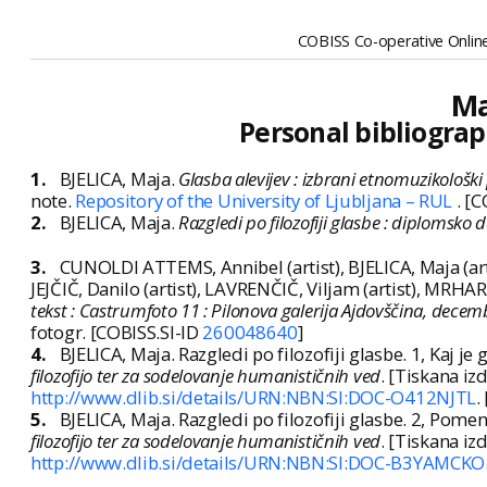
COBISS Co-operative Online
Ma
Personal bibliograp
1.
BJELICA, Maja.
Glasba alevijev : izbrani etnomuzikološki
note.
Repository of the University of Ljubljana – RUL
. [
2.
BJELICA, Maja.
Razgledi po filozofiji glasbe : diplomsko d
3.
CUNOLDI ATTEMS, Annibel (artist), BJELICA, Maja (artis
JEJČIČ, Danilo (artist), LAVRENČIČ, Viljam (artist), MRHAR,
tekst : Castrumfoto 11 : Pilonova galerija Ajdovščina, dece
fotogr. [COBISS.SI-ID
260048640
]
4.
BJELICA, Maja. Razgledi po filozofiji glasbe. 1, Kaj je g
filozofijo ter za sodelovanje humanističnih ved
. [Tiskana izd
http://www.dlib.si/details/URN:NBN:SI:DOC-O412NJTL
.
5.
BJELICA, Maja. Razgledi po filozofiji glasbe. 2, Pome
filozofijo ter za sodelovanje humanističnih ved
. [Tiskana izd
http://www.dlib.si/details/URN:NBN:SI:DOC-B3YAMCKO