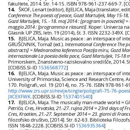
fakultete, 2014. Str. 14-15. ISBN 978-961-237-669-7. [C
14.
ŠKOF, Lenart (editor), BJELICA, Maja (translator, ed
Conference The poesis of peace, Gozd Martuljek, May 15-18
Gozd Martuljek, 15. - 18. maj 2014 : [program in povzetki] =
maggio 2014 : [programma e riasunti]
. Koper: Univerza n
Glasnik UP ZRS, letn. 19 (2014), št. 3. ISSN 2232-349X. [
15.
BJELICA, Maja. Music as peace : an interspace of inte
GRUŠOVNIK, Tomaž (ed.).
International Conference The po
abstracts] = Mednarodna koferenca Poezija miru, Gozd Martu
internazionale La poesia della pace, Gozd Martuljek, 15-18
Primorskem, Znanstveno-raziskovalno središče, 2014. Str.
[COBISS.SI-ID
1536568772
]
16.
BJELICA, Maja. Music as peace : an interspace of in
University of Primorska, Science and Research Centre, Ann
170. Poligrafi, vol. 19 (2014), no. 75-76. ISBN 978-961
http://www.zrs.upr.si/revije/single/poligrafi-75-76-poe
JXCEXFWK
. [COBISS.SI-ID
1537401540
]
17.
BJELICA, Maja. The musically man-made world = Glaz
Petrića, Cres, Hrvatska, 21.-27. rujna 2014 = 23rd days of F
Cres, Kroatien, 21.-27. September 2014 = 23. giorni di Franc
filozofsko društvo, [2014]. Str. 62-63. Biblioteka Filozof
ISSN 1848-2228. [COBISS.SI-ID
1536935364
]