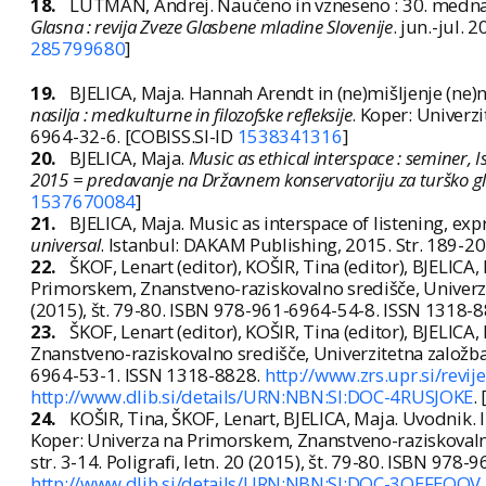
18.
LUTMAN, Andrej. Naučeno in vzneseno : 30. mednar
Glasna : revija Zveze Glasbene mladine Slovenije
. jun.-jul. 
285799680
]
19.
BJELICA, Maja. Hannah Arendt in (ne)mišljenje (ne)n
nasilja : medkulturne in filozofske refleksije
. Koper: Univerz
6964-32-6. [COBISS.SI-ID
1538341316
]
20.
BJELICA, Maja.
Music as ethical interspace : seminer, I
2015 = predavanje na Državnem konservatoriju za turško gla
1537670084
]
21.
BJELICA, Maja. Music as interspace of listening, e
universal
. Istanbul: DAKAM Publishing, 2015. Str. 189-2
22.
ŠKOF, Lenart (editor), KOŠIR, Tina (editor), BJELICA
Primorskem, Znanstveno-raziskovalno središče, Univerzitet
(2015), št. 79-80. ISBN 978-961-6964-54-8. ISSN 1318-8
23.
ŠKOF, Lenart (editor), KOŠIR, Tina (editor), BJELICA,
Znanstveno-raziskovalno središče, Univerzitetna založba 
6964-53-1. ISSN 1318-8828.
http://www.zrs.upr.si/revij
http://www.dlib.si/details/URN:NBN:SI:DOC-4RUSJOKE
.
24.
KOŠIR, Tina, ŠKOF, Lenart, BJELICA, Maja. Uvodnik. In
Koper: Univerza na Primorskem, Znanstveno-raziskovalno 
str. 3-14. Poligrafi, letn. 20 (2015), št. 79-80. ISBN 97
http://www.dlib.si/details/URN:NBN:SI:DOC-3QEFEQOV