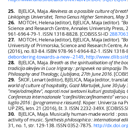
25.
BJELICA, Maja.
Aleviness as a possible culture of breat
Linköpings Universitet, Tema Genus Higher Seminars, May 
26.
MOTOH, Helena (editor), BJELICA, Maja (editor).
"Bo
Science and Research Centre, Annales University Press, 201
961-6964-79-1. ISSN 1318-8828. [COBISS.SI-ID
288706
27.
MOTOH, Helena (editor), BJELICA, Maja (editor).
"Bo
University of Primorska, Science and Research Centre, Anna
(2016), no. 83-84. ISBN 978-961-6964-82-1. ISSN 1318
debordering-towards-a-new--2149
,
http://www.dlib.s
28.
BJELICA, Maja.
Breath as the spiritualisation of the bo
tradicija alevijev in Luce Irigaray : prispevek na simpoziju 
Philosophy and Theology, Ljubljana, 27th June 2016
. [COBI
29.
ŠKOF, Lenart (editor), BJELICA, Maja (editor, transla
world of culture of hospitality, Gozd Martuljek, June 30-Ju
"meje/odmejitev", naproti novi svetovni kulturi gostoljubja, G
Conferenza internazionale "confini/deconfinamento" verso u
luglio 2016 : [programma e riasunti]
. Koper: Univerza na 
UP ZRS, letn. 21 (2016), št. 3. ISSN 2232-349X. [COBISS.S
30.
BJELICA, Maja. Musically human-made world : poss
activity of music.
Synthesis philosophica : international edit
31, no. 1, str. 129-138. ISSN 0352-7875.
http://dx.doi.o