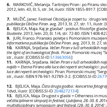
6.
MARKOVIČ, Melanija. Tartinijev Piran : po Piranu skoz
2012, letn. 43, št. 5, str. 34, ilustr. ISSN 1855-8917. [COB
7.
MUŽIČ, Janez. Festival Obzidja je zopet tu : drugo 
publikacija Občine Piran
. avg. 2013, št. 27, str. 11, ilustr.
8.
BJELICA, Maja. Kaj je glasba? : poskus filozofije glasb
študente
. 2013, letn. 20, št. 1/4, str. 72-80. ISSN 1408-8
9.
JURI, Franco. Piransko poletje s Pomorskim muzejem
informativna publikacija Občine Piran
. avg. 2013, št. 27, s
10.
KARINJA, Snježana.
Večen Piran v luči arheoloških najd
the light of archaeological finds
. Piran: Pomorski muzej "S
str., ilustr. [COBISS.SI-ID
513663056
]
11.
KARINJA, Snježana.
Večen Piran v luči arheoloških najd
najdb = Eterna Pirano alla luce dei reperti archeologici : p
luce dei reperti archeologici
. Piran: Pomorski muzej "Serg
str., ilustr. ISBN 978-961-92789-3-2. [COBISS.SI-ID
2677
12.
BJELICA, Maja.
Čisto druga godba : koncertna fotograf
1dvd, ilustr. [COBISS.SI-ID
2048272134
]
13.
BJELICA, Maja. Drugost v glasbi = Otherness in music
večdisciplinarni simpozij in festival, Ljubljana, 28.-30. 8. 2
multidisciplinary symposium and festival, [28.-30. 8. 2014]