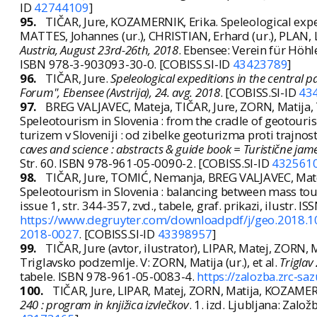
ID
42744109
]
95.
TIČAR, Jure, KOZAMERNIK, Erika. Speleological expe
MATTES, Johannes (ur.), CHRISTIAN, Erhard (ur.), PLAN, L
Austria, August 23rd-26th, 2018
. Ebensee: Verein für Höhl
ISBN 978-3-903093-30-0. [COBISS.SI-ID
43423789
]
96.
TIČAR, Jure.
Speleological expeditions in the central
Forum", Ebensee (Avstrija), 24. avg. 2018
. [COBISS.SI-ID
43
97.
BREG VALJAVEC, Mateja, TIČAR, Jure, ZORN, Matija
Speleotourism in Slovenia : from the cradle of geotou
turizem v Sloveniji : od zibelke geoturizma proti trajnos
caves and science : abstracts & guide book = Turistične jame
Str. 60. ISBN 978-961-05-0090-2. [COBISS.SI-ID
432561
98.
TIČAR, Jure, TOMIĆ, Nemanja, BREG VALJAVEC, Mate
Speleotourism in Slovenia : balancing between mass to
issue 1, str. 344-357, zvd., tabele, graf. prikazi, ilustr. 
https://www.degruyter.com/downloadpdf/j/geo.2018.1
2018-0027
. [COBISS.SI-ID
43398957
]
99.
TIČAR, Jure (avtor, ilustrator), LIPAR, Matej, ZORN, 
Triglavsko podzemlje. V: ZORN, Matija (ur.), et al.
Triglav
tabele. ISBN 978-961-05-0083-4.
https://zalozba.zrc-saz
100.
TIČAR, Jure, LIPAR, Matej, ZORN, Matija, KOZAMERNI
240 : program in knjižica izvlečkov
. 1. izd. Ljubljana: Zal