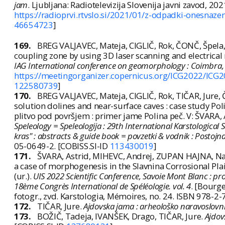
jam
. Ljubljana: Radiotelevizija Slovenija javni zavod, 202
https://radioprvi.rtvslo.si/2021/01/z-odpadki-onesnaz
46654723
]
169.
BREG VALJAVEC, Mateja, CIGLIČ, Rok, ČONČ, Špela, 
coupling zone by using 3D laser scanning and electrical 
IAG International conference on geomorphology : Coimbra
https://meetingorganizer.copernicus.org/ICG2022/ICG
122580739
]
170.
BREG VALJAVEC, Mateja, CIGLIČ, Rok, TIČAR, Jure,
solution dolines and near-surface caves : case study Po
plitvo pod površjem : primer jame Polina peč. V: ŠVARA, 
Speleology = Speleologija : 29th International Karstological
kras" : abstracts & guide book = povzetki & vodnik : Postojn
05-0649-2. [COBISS.SI-ID
113430019
]
171.
ŠVARA, Astrid, MIHEVC, Andrej, ZUPAN HAJNA, Nad
a case of morphogenesis in the Slavnina Corrosional Pla
(ur.).
UIS 2022 Scientific Conference, Savoie Mont Blanc : pr
18ème Congrès International de Spéléologie. vol. 4
. [Bourge
fotogr., zvd. Karstologia, Mémoires, no. 24. ISBN 978-2
172.
TIČAR, Jure.
Ajdovska jama : arheološko naravoslovn
173.
BOŽIČ, Tadeja, IVANŠEK, Drago, TIČAR, Jure.
Ajdov