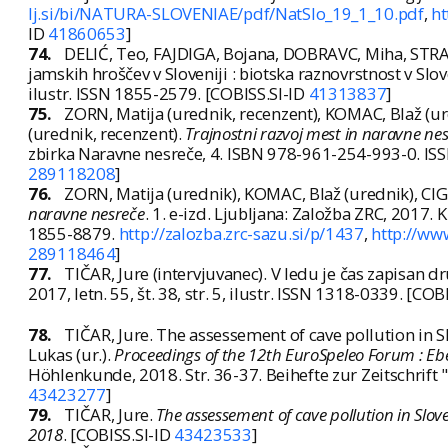
lj.si/bi/NATURA-SLOVENIAE/pdf/NatSlo_19_1_10.pdf
,
ht
ID
41860653
]
74.
DELIĆ, Teo, FAJDIGA, Bojana, DOBRAVC, Miha, STRA
jamskih hroščev v Sloveniji : biotska raznovrstnost v Slo
ilustr. ISSN 1855-2579. [COBISS.SI-ID
41313837
]
75.
ZORN, Matija (urednik, recenzent), KOMAC, Blaž (ure
(urednik, recenzent).
Trajnostni razvoj mest in naravne ne
zbirka Naravne nesreče, 4. ISBN 978-961-254-993-0. I
289118208
]
76.
ZORN, Matija (urednik), KOMAC, Blaž (urednik), CIGL
naravne nesreče
. 1. e-izd. Ljubljana: Založba ZRC, 2017
1855-8879.
http://zalozba.zrc-sazu.si/p/1437
,
http://ww
289118464
]
77.
TIČAR, Jure (intervjuvanec). V ledu je čas zapisan dr
2017, letn. 55, št. 38, str. 5, ilustr. ISSN 1318-0339. [COB
78.
TIČAR, Jure. The assessement of cave pollution in S
Lukas (ur.).
Proceedings of the 12th EuroSpeleo Forum : Ebe
Höhlenkunde, 2018. Str. 36-37. Beihefte zur Zeitschrift
43423277
]
79.
TIČAR, Jure.
The assessement of cave pollution in Slove
2018
. [COBISS.SI-ID
43423533
]