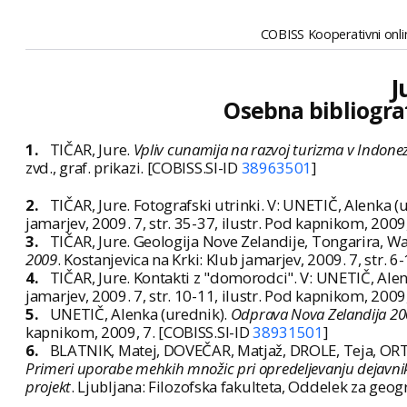
COBISS Kooperativni onlin
J
Osebna bibliogra
1.
TIČAR, Jure.
Vpliv cunamija na razvoj turizma v Indonez
zvd., graf. prikazi. [COBISS.SI-ID
38963501
]
2.
TIČAR, Jure. Fotografski utrinki. V: UNETIČ, Alenka (u
jamarjev, 2009. 7, str. 35-37, ilustr. Pod kapnikom, 2009
3.
TIČAR, Jure. Geologija Nove Zelandije, Tongarira, Wa
2009
. Kostanjevica na Krki: Klub jamarjev, 2009. 7, str. 
4.
TIČAR, Jure. Kontakti z "domorodci". V: UNETIČ, Alen
jamarjev, 2009. 7, str. 10-11, ilustr. Pod kapnikom, 2009
5.
UNETIČ, Alenka (urednik).
Odprava Nova Zelandija 2
kapnikom, 2009, 7. [COBISS.SI-ID
38931501
]
6.
BLATNIK, Matej, DOVEČAR, Matjaž, DROLE, Teja, ORTA
Primeri uporabe mehkih množic pri opredeljevanju dejavniko
projekt
. Ljubljana: Filozofska fakulteta, Oddelek za geogra