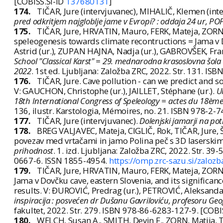
[COBISS.SI-ID
137680131
]
174.
TIČAR, Jure (intervjuvanec), MIHALIČ, Klemen (int
pred odkritjem najgloblje jame v Evropi? : oddaja 24 ur, POP
175.
TIČAR, Jure, HRVATIN, Mauro, FERK, Mateja, ZORN,
speleogenesis towards climate recontructions = Jama v 
Astrid (ur.), ZUPAN HAJNA, Nadja (ur.), GABROVŠEK, Fran
School "Classical Karst" = 29. mednarodna krasoslovna šola "
2022
. 1st ed. Ljubljana: Založba ZRC, 2022. Str. 131. I
176.
TIČAR, Jure. Cave pollution - can we predict and s
V: GAUCHON, Christophe (ur.), JAILLET, Stéphane (ur.).
U
18th International Congress of Speleology = actes du 18ème 
136, ilustr. Karstologia, Mémoires, no. 21. ISBN 978-2-
177.
TIČAR, Jure (intervjuvanec).
Dolenjski jamarji na po
178.
BREG VALJAVEC, Mateja, CIGLIČ, Rok, TIČAR, Jure,
povezav med vrtačami in jamo Polina peč s 3D laserskim 
prihodnost
. 1. izd. Ljubljana: Založba ZRC, 2022. Str. 39-5
0667-6. ISSN 1855-4954.
https://omp.zrc-sazu.si/zalo
179.
TIČAR, Jure, HRVATIN, Mauro, FERK, Mateja, ZORN, 
Jama v Dovčku cave, eastern Slovenia, and its significanc
results. V: ĐUROVIĆ, Predrag (ur.), PETROVIĆ, Aleksandar 
inspiracija : posvećen dr Dušanu Gavriloviću, profesoru Geo
fakultet, 2022. Str. 279. ISBN 978-86-6283-127-9. [COBI
180.
WELCH, Susan A., SMITH, Devin F., ZORN, Matija, TI