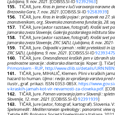
Ljubljana, 9. nov. 2021
. [COBISS.SI-ID
92392963
]
155.
TIČAR, Jure.
Kras in jame v luči varovanja naravne 
Brezovska Gora, 7. nov. 2021
. [COBISS.SI-ID
92583939
]
156.
TIČAR, Jure.
Kras in kraški pojavi : prispevek na 27
znanstvenikom, org. Slovenska znanstvena fundacija, 28. se
157.
TIČAR, Jure (avtor razstave, fotograf).
Kraški svet p
Jamarska zveza Slovenije, Galerija gozdarskega inštituta Slov
158.
TIČAR, Jure (avtor razstave, fotograf).
Kraški svet p
Jamarska zveza Slovenije, ZRC SAZU, Ljubljana, 8. nov. 2021-
159.
TIČAR, Jure.
Odpadki v jamah : relikt preteklosti in 
ZRC SAZU, Ljubljana, 9. nov. 2021
. [COBISS.SI-ID
9239347
160.
TIČAR, Jure.
Onesnaženost kraških jam v izbranih slov
prednostne sanacije : doktorska disertacija
. Koper: [J. Tičar
Primorskem - RUP
,
http://www.dlib.si/details/URN:NBN
161.
TIČAR, Jure, MIHALIČ, Klemen. Plini v kraških jamah
hazard to human.
Ujma : revija za vprašanja varstva pred
ilustr., graf. prikazi. ISSN 0353-085X.
https://www.gov.si
v-kraskih-jamah-kot-vir-nevarnosti-za-cloveka.pdf
. [COB
162.
TIČAR, Jure.
Pomen varovanja jam v Sloveniji : sple
Slovenije, 12. mar. 2021
. [COBISS.SI-ID
92391939
]
163.
TIČAR, Jure (avtor, fotograf, kartograf). Slovenia
Speleomedit : Mediterranean speleology : panoramic view o
Tetide APS; Bologna: Societá Speleologica Italiana, 2021.