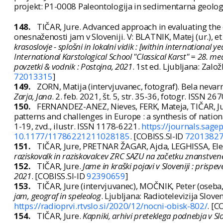
projekt: P1-0008 Paleontologija in sedimentarna geologi
148.
TIČAR, Jure. Advanced approach in evaluating the 
onesnaženosti jam v Sloveniji. V: BLATNIK, Matej (ur.), et
krasoslovje - splošni in lokalni vidik : [within international
International Karstological School "Classical Karst" = 28. m
povzetki & vodnik : Postojna, 2021
. 1st ed. Ljubljana: Zal
72013315
]
149.
ZORN, Matija (intervjuvanec, fotograf). Bela nevarno
Zarja, Jana
. 2. feb. 2021, št. 5, str. 35-36, fotogr. ISSN 
150.
FERNANDEZ-ANEZ, Nieves, FERK, Mateja, TIČAR, Jur
patterns and challenges in Europe : a synthesis of nation
1-19, zvd., ilustr. ISSN 1178-6221.
https://journals.sa
10.1177/11786221211028185
. [COBISS.SI-ID
7201382
151.
TIČAR, Jure, PRETNAR ŽAGAR, Ajda, LEGHISSA, El
raziskovalk in raziskovalcev ZRC SAZU na začetku znanstvene 
152.
TIČAR, Jure.
Jame in kraški pojavi v Sloveniji : pri
2021
. [COBISS.SI-ID
92390659
]
153.
TIČAR, Jure (intervjuvanec), MOČNIK, Peter (oseba, 
jam, geograf in speleolog
. Ljubljana: Radiotelevizija Slove
https://radioprvi.rtvslo.si/2020/12/nocni-obisk-802/
. [C
154.
TIČAR, Jure.
Kapniki, arhivi preteklega podnebja v S