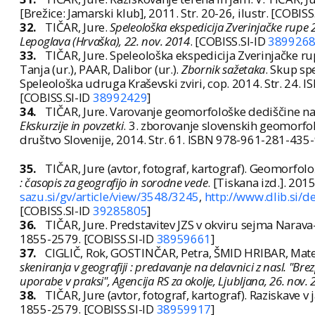
[Brežice: Jamarski klub], 2011. Str. 20-26, ilustr. [COBISS
32.
TIČAR, Jure.
Speleološka ekspedicija Zverinjačke rupe 
Lepoglava (Hrvaška), 22. nov. 2014
. [COBISS.SI-ID
389926
33.
TIČAR, Jure. Speleološka ekspedicija Zverinjačke ru
Tanja (ur.), PAAR, Dalibor (ur.).
Zbornik sažetaka
. Skup sp
Speleološka udruga Kraševski zviri, cop. 2014. Str. 24.
[COBISS.SI-ID
38992429
]
34.
TIČAR, Jure. Varovanje geomorfološke dediščine na 
Ekskurzije in povzetki
. 3. zborovanje slovenskih geomorfol
društvo Slovenije, 2014. Str. 61. ISBN 978-961-281-435-
35.
TIČAR, Jure (avtor, fotograf, kartograf). Geomorfolo
: časopis za geografijo in sorodne vede
. [Tiskana izd.]. 2015
sazu.si/gv/article/view/3548/3245
,
http://www.dlib.si
[COBISS.SI-ID
39285805
]
36.
TIČAR, Jure. Predstavitev JZS v okviru sejma Narav
1855-2579. [COBISS.SI-ID
38959661
]
37.
CIGLIČ, Rok, GOSTINČAR, Petra, ŠMID HRIBAR, Matej
skeniranja v geografiji : predavanje na delavnici z nasl. "B
uporabe v praksi", Agencija RS za okolje, Ljubljana, 26. nov.
38.
TIČAR, Jure (avtor, fotograf, kartograf). Raziskave v 
1855-2579. [COBISS.SI-ID
38959917
]