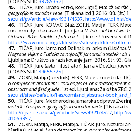
[COBISS.SI-ID
39789357
]
45.
TIČAR, Jure. Drago Perko, Rok Ciglič, Matjaž Geršič (
geografijo in sorodne vede
. [Tiskana izd.]. 2016, 88, [št.]
sazu.si/gv/article/view/4931/4537
,
http://www.dlib.si/
46.
TIČAR, Jure, KOMAC, Blaž, ZORN, Matija, FERK, Mat
modern city : the case of Ljubljana. V:
International work
October 2016 : booklet of abstracts
. [Rome: University of 
https://www.unil.ch/igd/files/live/sites/igd/files/Coll
47.
TIČAR, Jure. Jama nad Dolinskim jarkom (Lisična). V:
Nagrade Viljema Puticka za najboljši jamarski dosežek : ob 1
Ljubljana: Društvo za raziskovanje jam, 2016. Str. 93. 
48.
TIČAR, Jure (avtor, ilustrator). Jama v Dovčku.
Jamar
[COBISS.SI-ID
39655725
]
49.
ZORN, Matija (urednik), FERK, Mateja (urednik), TIČ
a complex environment : challenges of land management at 
abstracts and field guide
. 1st ed. Ljubljana: Založba ZRC, 
sazu.si/sites/default/files/comland_abstract-book_and_
50.
TIČAR, Jure. Mednarodna jamarska odprava Zverinja
vestnik : časopis za geografijo in sorodne vede
. [Tiskana izd
http://ojs.zrc-sazu.si/gv/article/view/4921/4527
,
http://
41053997
]
51.
ZORN, Matija, FERK, Mateja, TIČAR, Jure. Natural 
Matija (ur.), et al.
Land degradation in a complex environme