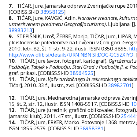
7.
TIČAR, Jure. Jamarska odprava Zverinjačke rupe 201
[COBISS.SI-ID
38958125
]
8.
TIČAR, Jure, KAVGIĆ, Adin.
Naravne vrednote, kulturna 
usmeritvenem predmetu Geografija turizma)
. Ljubljana: [J
38983213
]
9.
STEPIŠNIK, Uroš, ŽEBRE, Manja, TIČAR, Jure, LIPAR, 
pleistocenske poledenitve na Lovčenu v Črni gori.
Geograf
2010, letn. 82, št. 1, str. 9-22, ilustr. ISSN 0350-3895.
htt
http://www.dlib.si/details/URN:NBN:SI:DOC-GC5ZXIYO
.
10.
TIČAR, Jure (avtor, fotograf, kartograf).
Ogroženost za
Podbočje, Ţabjek v Podbočju, Stari Grad v Podbočje [i. e. Pod
graf. prikazi. [COBISS.SI-ID
38964525
]
11.
TIČAR, Jure.
Vpliv turističnega in rekreativnega obis
Tičar], 2010. 33 f., ilustr., zvd. [COBISS.SI-ID
38982701
]
12.
TIČAR, Jure. Mednarodna jamarska odprava Zverin
15, št. 2, str. 12, ilustr. ISSN 1408-5917. [COBISS.SI-ID
10
13.
TIČAR, Jure (urednik, grafični oblikovalec, fotograf)
Jamarski klub], 2011. 47 str., ilustr. [COBISS.SI-ID
25444
14.
TIČAR, Jure, ERKER, Marko. Potovanje 1368 metrov
ISSN 1855-2579. [COBISS.SI-ID
38958381
]