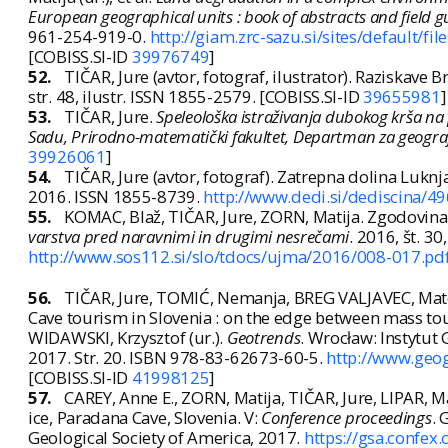
European geographical units : book of abstracts and field g
961-254-919-0.
http://giam.zrc-sazu.si/sites/default/f
[COBISS.SI-ID
39976749
]
52.
TIČAR, Jure (avtor, fotograf, ilustrator). Raziskave 
str. 48, ilustr. ISSN 1855-2579. [COBISS.SI-ID
39655981
]
53.
TIČAR, Jure.
Speleološka istraživanja dubokog krša n
Sadu, Prirodno-matematički fakultet, Departman za geografiju
39926061
]
54.
TIČAR, Jure (avtor, fotograf). Zatrepna dolina Luknj
2016. ISSN 1855-8739.
http://www.dedi.si/dediscina/49
55.
KOMAC, Blaž, TIČAR, Jure, ZORN, Matija. Zgodovina
varstva pred naravnimi in drugimi nesrečami
. 2016, št. 30
http://www.sos112.si/slo/tdocs/ujma/2016/008-017.pd
56.
TIČAR, Jure, TOMIĆ, Nemanja, BREG VALJAVEC, Mate
Cave tourism in Slovenia : on the edge between mass tour
WIDAWSKI, Krzysztof (ur.).
Geotrends
. Wrocław: Instytut
2017. Str. 20. ISBN 978-83-62673-60-5.
http://www.geog
[COBISS.SI-ID
41998125
]
57.
CAREY, Anne E., ZORN, Matija, TIČAR, Jure, LIPAR, 
ice, Paradana Cave, Slovenia. V:
Conference proceedings
. 
Geological Society of America, 2017.
https://gsa.conf