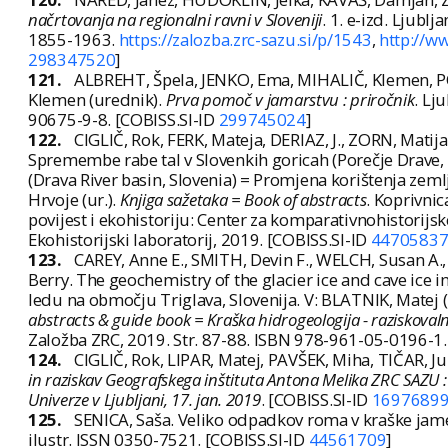
načrtovanja na regionalni ravni v Sloveniji
. 1. e-izd. Ljub
1855-1963.
https://zalozba.zrc-sazu.si/p/1543
,
http://w
298347520
]
121.
ALBREHT, Špela, JENKO, Ema, MIHALIČ, Klemen, 
Klemen (urednik).
Prva pomoč v jamarstvu : priročnik
. Lj
90675-9-8. [COBISS.SI-ID
299745024
]
122.
CIGLIČ, Rok, FERK, Mateja, DERIAZ, J., ZORN, Mati
Spremembe rabe tal v Slovenkih goricah (Porečje Drave, S
(Drava River basin, Slovenia) = Promjena korištenja zemlj
Hrvoje (ur.).
Knjiga sažetaka = Book of abstracts
. Koprivni
povijest i ekohistoriju: Center za komparativnohistorijske
Ekohistorijski laboratorij, 2019. [COBISS.SI-ID
4470583
123.
CAREY, Anne E., SMITH, Devin F., WELCH, Susan A.,
Berry. The geochemistry of the glacier ice and cave ice 
ledu na območju Triglava, Slovenija. V: BLATNIK, Matej (ur
abstracts & guide book = Kraška hidrogeologija - raziskovaln
Založba ZRC, 2019. Str. 87-88. ISBN 978-961-05-0196-1.
124.
CIGLIČ, Rok, LIPAR, Matej, PAVŠEK, Miha, TIČAR, Ju
in raziskav Geografskega inštituta Antona Melika ZRC SAZU : 
Univerze v Ljubljani, 17. jan. 2019
. [COBISS.SI-ID
1697689
125.
SENICA, Saša. Veliko odpadkov roma v kraške jam
ilustr. ISSN 0350-7521. [COBISS.SI-ID
44561709
]