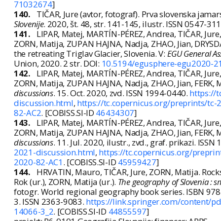
71032674
]
140.
TIČAR, Jure (avtor, fotograf). Prva slovenska jam
Slovenije
. 2020, št. 48, str. 141-145, ilustr. ISSN 0547-31
141.
LIPAR, Matej, MARTÍN-PÉREZ, Andrea, TIČAR, Jur
ZORN, Matija, ZUPAN HAJNA, Nadja, ZHAO, Jian, DRYSDAL
the retreating Triglav Glacier, Slovenia. V:
EGU General As
Union, 2020. 2 str. DOI:
10.5194/egusphere-egu2020-2
142.
LIPAR, Matej, MARTÍN-PÉREZ, Andrea, TIČAR, Jur
ZORN, Matija, ZUPAN HAJNA, Nadja, ZHAO, Jian, FERK, Mat
discussions
. 15. Oct. 2020, zvd. ISSN 1994-0440.
https://
discussion.html
,
https://tc.copernicus.org/preprints/t
82-AC2
. [COBISS.SI-ID
46434307
]
143.
LIPAR, Matej, MARTÍN-PÉREZ, Andrea, TIČAR, Jur
ZORN, Matija, ZUPAN HAJNA, Nadja, ZHAO, Jian, FERK, Mat
discussions
. 11. Jul. 2020, ilustr., zvd., graf. prikazi. IS
2021-discussion.html
,
https://tc.copernicus.org/prepr
2020-82-AC1
. [COBISS.SI-ID
45959427
]
144.
HRVATIN, Mauro, TIČAR, Jure, ZORN, Matija. Rocks a
Rok (ur.), ZORN, Matija (ur.).
The geography of Slovenia : s
fotogr. World regional geography book series. ISBN 9
3. ISSN 2363-9083.
https://link.springer.com/content
14066-3_2
. [COBISS.SI-ID
44855597
]