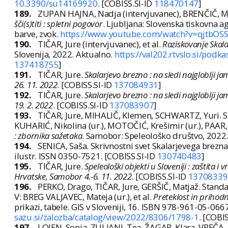
10.3390/su14169920
. [COBISS.SI-ID
118470147
]
189.
ZUPAN HAJNA, Nadja (intervjuvanec), BRENČIČ, Miha
šči(s)titi : spletni pogovor
. Ljubljana: Slovenska tiskovna ag
barve, zvok.
https://www.youtube.com/watch?v=qjtbOS
190.
TIČAR, Jure (intervjuvanec), et al.
Raziskovanje Skala
Slovenija, 2022. Aktualno.
https://val202.rtvslo.si/po
137418755
]
191.
TIČAR, Jure.
Skalarjevo brezno : na sledi najgloblji 
26. 11. 2022
. [COBISS.SI-ID
137084931
]
192.
TIČAR, Jure.
Skalarjevo brezno : na sledi najgloblji j
19. 2. 2022
. [COBISS.SI-ID
137083907
]
193.
TIČAR, Jure, MIHALIČ, Klemen, SCHWARTZ, Yuri. Sk
KUHARIĆ, Nikolina (ur.), MOTOČIĆ, Krešimir (ur.), PAAR, 
: zbornika sažetaka
. Samobor: Speleološko društvo, 2022. 
194.
SENICA, Saša. Skrivnostni svet Skalarjevega brezna
ilustr. ISSN 0350-7521. [COBISS.SI-ID
130740483
]
195.
TIČAR, Jure.
Speleološki objekti u Sloveniji : zaštita
Hrvatske, Samobor 4.-6. 11. 2022
. [COBISS.SI-ID
13708339
196.
PERKO, Drago, TIČAR, Jure, GERŠIČ, Matjaž. Standar
V: BREG VALJAVEC, Mateja (ur.), et al.
Preteklost in prihod
prikazi, tabele. GIS v Sloveniji, 16. ISBN 978-961-05-06
sazu.si/zalozba/catalog/view/2022/8306/1798-1
. [COBI
197.
LOJEN, Sonja, ZULIANI, Tea, ŽAGAR, Klara, VREČA, 