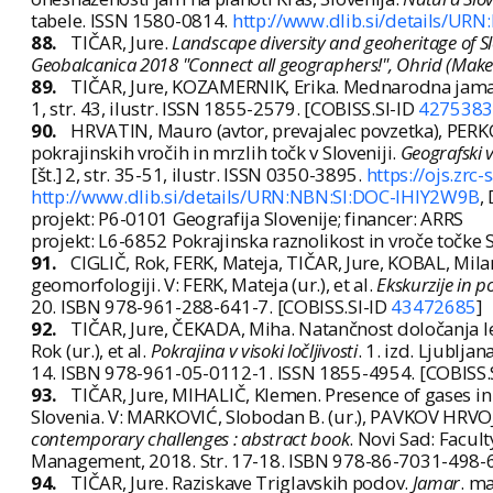
tabele. ISSN 1580-0814.
http://www.dlib.si/details/U
88.
TIČAR, Jure.
Landscape diversity and geoheritage of Sl
Geobalcanica 2018 "Connect all geographers!", Ohrid (Make
89.
TIČAR, Jure, KOZAMERNIK, Erika. Mednarodna jama
1, str. 43, ilustr. ISSN 1855-2579. [COBISS.SI-ID
4275383
90.
HRVATIN, Mauro (avtor, prevajalec povzetka), PERKO,
pokrajinskih vročih in mrzlih točk v Sloveniji.
Geografski v
[št.] 2, str. 35-51, ilustr. ISSN 0350-3895.
https://ojs.zrc
http://www.dlib.si/details/URN:NBN:SI:DOC-IHIY2W9B
,
projekt: P6-0101 Geografija Slovenije; financer: ARRS
projekt: L6-6852 Pokrajinska raznolikost in vroče točke 
91.
CIGLIČ, Rok, FERK, Mateja, TIČAR, Jure, KOBAL, Mil
geomorfologiji. V: FERK, Mateja (ur.), et al.
Ekskurzije in p
20. ISBN 978-961-288-641-7. [COBISS.SI-ID
43472685
]
92.
TIČAR, Jure, ČEKADA, Miha. Natančnost določanja le
Rok (ur.), et al.
Pokrajina v visoki ločljivosti
. 1. izd. Ljubljan
14. ISBN 978-961-05-0112-1. ISSN 1855-4954. [COBISS.
93.
TIČAR, Jure, MIHALIČ, Klemen. Presence of gases in 
Slovenia. V: MARKOVIĆ, Slobodan B. (ur.), PAVKOV HRVOJEV
contemporary challenges : abstract book
. Novi Sad: Facul
Management, 2018. Str. 17-18. ISBN 978-86-7031-498-6
94.
TIČAR, Jure. Raziskave Triglavskih podov.
Jamar
. ma