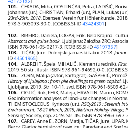
43173165
]
101.
ČEKADA, Miha, GOSTINČAR, Petra, LADIŠIĆ, Borivoj,
Johannes (ur.), CHRISTIAN, Erhard (ur.), PLAN, Lukas (ur.
23rd-26th, 2018
. Ebensee: Verein für Höhlenkunde, 2018. 
978-3-903093-30-0. [COBISS.SI-ID
43424301
]
102.
RIBEIRO, Daniela, LOGAR, Erik. Bela Krajina : cultura
Abstracts and guide book
. Ljubljana: Založba ZRC: Associ
ISBN 978-961-05-0217-3. [COBISS.SI-ID
45197357
]
103.
TIČAR, Jure. Dolenjski jamarski tabor 2018.
Jamar
ID
44561965
]
104.
ALBREHT, Špela, MIHALIČ, Klemen (urednik).
First
2019. 50 str., ilustr. ISBN 978-961-94692-0-0. [COBISS.S
105.
ZORN, Matija (avtor, kartograf), GAŠPERIČ, Primož (a
History of Ljubljana : from pile dwellings to green capital
. L
Ljubljana, 2019. Str. 10-11, zvd. ISBN 978-961-6509-62-
106.
CIGLIČ, Rok, FERK, Mateja, HRVATIN, Mauro, KOMAC,
Geoinformation analyses of land-use changes in Northeas
THEMISTOCLEOUS, Kyriacos (ur.).
RSCy2019 : Seventh In
Environment, 18-21 March, 2019, Aliathon Holiday Village, 
Sensing Society, cop. 2019. Str. 45. ISBN 978-9963-697-
107.
CAREY, Anne E., ZORN, Matija, TIČAR, Jure, LIPAR,
Berry. Glaciochemistry of cave ice : Paradana and Snežna