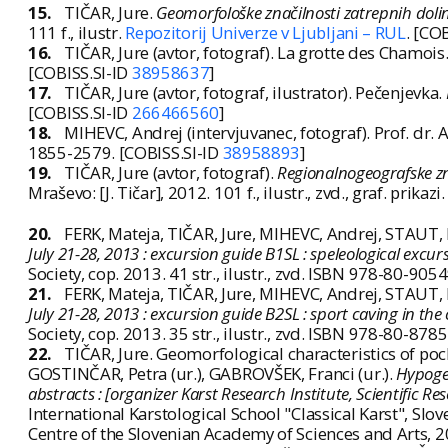
15.
TIČAR, Jure.
Geomorfološke značilnosti zatrepnih dolin 
111 f., ilustr.
Repozitorij Univerze v Ljubljani – RUL
. [CO
16.
TIČAR, Jure (avtor, fotograf). La grotte des Chamois
[COBISS.SI-ID
38958637
]
17.
TIČAR, Jure (avtor, fotograf, ilustrator). Pečenjevka.
[COBISS.SI-ID
266466560
]
18.
MIHEVC, Andrej (intervjuvanec, fotograf). Prof. dr.
1855-2579. [COBISS.SI-ID
38958893
]
19.
TIČAR, Jure (avtor, fotograf).
Regionalnogeografske zn
Mraševo: [J. Tičar], 2012. 101 f., ilustr., zvd., graf. prikaz
20.
FERK, Mateja, TIČAR, Jure, MIHEVC, Andrej, STAUT,
July 21-28, 2013 : excursion guide B1SL : speleological excurs
Society, cop. 2013. 41 str., ilustr., zvd. ISBN 978-80-90
21.
FERK, Mateja, TIČAR, Jure, MIHEVC, Andrej, STAUT,
July 21-28, 2013 : excursion guide B2SL : sport caving in the 
Society, cop. 2013. 35 str., ilustr., zvd. ISBN 978-80-87
22.
TIČAR, Jure. Geomorfological characteristics of poc
GOSTINČAR, Petra (ur.), GABROVŠEK, Franci (ur.).
Hypogen
abstracts : [organizer Karst Research Institute, Scientific 
International Karstological School "Classical Karst", Slov
Centre of the Slovenian Academy of Sciences and Arts, 20