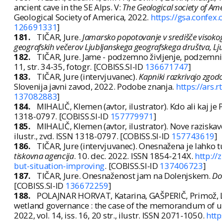
ancient cave in the SE Alps. V:
The Geological society of A
Geological Society of America, 2022.
https://gsa.confe
126691331
]
181.
TIČAR, Jure.
Jamarsko popotovanje v središče visoko
geografskih večerov Ljubljanskega geografskega društva, Lju
182.
TIČAR, Jure. Jame - podzemno življenje, podzemn
11, str. 34-35, fotogr. [COBISS.SI-ID
136671747
]
183.
TIČAR, Jure (intervjuvanec).
Kapniki razkrivajo zgodo
Slovenija javni zavod, 2022. Podobe znanja.
https://ars
137082883
]
184.
MIHALIČ, Klemen (avtor, ilustrator). Kdo ali kaj j
1318-0797. [COBISS.SI-ID
157779971
]
185.
MIHALIČ, Klemen (avtor, ilustrator). Nove raziska
ilustr., zvd. ISSN 1318-0797. [COBISS.SI-ID
157743619
]
186.
TIČAR, Jure (intervjuvanec). Onesnažena je lahko tu
tiskovna agencija
. 10. dec. 2022. ISSN 1854-214X.
http://
but-situation-improving
. [COBISS.SI-ID
137406723
]
187.
TIČAR, Jure. Onesnaženost jam na Dolenjskem.
Do
[COBISS.SI-ID
136672259
]
188.
POLAJNAR HORVAT, Katarina, GAŠPERIČ, Primož, LE
wetland governance : the case of the memorandum of un
2022, vol. 14, iss. 16, 20 str., ilustr. ISSN 2071-1050.
htt