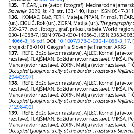
135.
TIČAR, Jure (avtor, fotograf). Mednarodna jamars
Slovenije
. 2020, št. 48, str. 133-140, ilustr. ISSN 0547-31
136.
KOMAC, Blaž, FERK, Mateja, PIPAN, Primož, TIČAR, 
(ur.), CIGLIČ, Rok (ur.), ZORN, Matija (ur.).
The geography of
259-277, zvd., fotogr., graf. prikazi, tabele. World reg
030-14068-7, ISBN 978-3-030-14066-3. ISSN 2363-908
14066-3_16.pdf
, DOI:
10.1007/978-3-030-14066-3_17
.
projekt: P6-0101 Geografija Slovenije; financer: ARRS
137.
REPE, Božo (avtor razstave), AJLEC, Kornelija (avto
razstave), FLAJŠMAN, Božidar (avtor razstave), MIKŠA, Pe
Manca (avtor razstave), ZORN, Matija (avtor razstave), TIČ
Occupied Ljubljana: a city at the border : razstava v Knjižni
20443907
]
138.
REPE, Božo (avtor razstave), AJLEC, Kornelija (avto
razstave), FLAJŠMAN, Božidar (avtor razstave), MIKŠA, Pe
Manca (avtor razstave), ZORN, Matija (avtor razstave), TIČ
Occupied Ljubljana: a city at the border : razstava v Knjižnici
71298402
]
139.
REPE, Božo (avtor razstave), AJLEC, Kornelija (avto
razstave), FLAJŠMAN, Božidar (avtor razstave), MIKŠA, Pe
Manca (avtor razstave), ZORN, Matija (avtor razstave), TIČ
Occupied Ljubljana: a city at the border : razstava v Slovanski