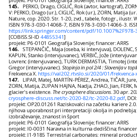
projekt: P6-0101 Geografija Slovenije; financer: ARRS
145.
PERKO, Drago, CIGLIČ, Rok (avtor, kartograf), ZORN
V: PERKO, Drago (ur.), CIGLIČ, Rok (ur.), ZORN, Matija (ur.
Nature, cop. 2020. Str. 1-20, zvd., tabele, fotogr., ilus
ISBN 978-3-030-14068-7, ISBN 978-3-030-14066-3. IS
https://link.springer.com/content/pdf/10.1007%2F978
[COBISS.SI-ID
44855341
]
projekt: P6-0101 Geografija Slovenije; financer: ARRS
146.
STEPANČIČ, Maja (oseba, ki intervjuva), DOLENC, Sa
KAPUN, Stanko (intervjuvanec), VERBIČ, Jože (intervjuvane
Lovrenc (intervjuvanec), TURK DERMASTIA, Timotej (int
Gregor (intervjuvanec).
Stopinja in pol 2/4 : Slovenija v topl
Frekvenca X.
https://val202.rtvslo.si/2020/01/frekvenca-
147.
LIPAR, Matej, MARTÍN-PÉREZ, Andrea, TIČAR, Jur
ZORN, Matija, ZUPAN HAJNA, Nadja, ZHAO, Jian, FERK, Mat
glacier's existence.
The cryosphere discussions
. 30 apr. 20
cryosphere-discuss.net/tc-2020-82/tc-2020-82.pdf
, DOI
projekt: OP20.01261 Raziskovalci na začetku kariere 2.
njihova uporabnost pri interpretaciji okolja in podnebj
izobraževanje, znanost in šport
projekt: P6-0101 Geografija Slovenije; financer: ARRS
projekt: I0-0031 Naravna in kulturna dediščina; finance
projekt: J1-9185 Terrestrial carbonates: mineral products