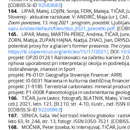
[COBISS.SI-ID
92583683
]
164.
LIPAR, Matej, LOJEN, Sonja, FERK, Mateja, TIČAR, 
Sloveniji : aktualne raziskave. V: ANDRIČ, Maja (ur.), CAF,
Zoom povezava, 13. maj 2021 : program, povzetki
. Ljubljan
sazu.si/sites/default/files/dso_2021_povzetki.pdf
. [COBI
165.
LIPAR, Matej, MARTÍN-PÉREZ, Andrea, TIČAR, Jur
ZORN, Matija, ZUPAN HAJNA, Nadja, ZHAO, Jian, DRYSDALE
potential proxy for a glacier's former presence.
The cryo
https://tc.copernicus.org/articles/15/17/2021/
, DOI:
10.
projekt: OP20.01261 Raziskovalci na začetku kariere 2.
njihova uporabnost pri interpretaciji okolja in podnebj
izobraževanje, znanost in šport
projekt: P6-0101 Geografija Slovenije; financer: ARRS
projekt: I0-0031 Naravna in kulturna dediščina; finance
projekt: J1-9185 Terrestrial carbonates: mineral products
projekt: P1-0008 Paleontologija in sedimentarna geologi
166.
TIČAR, Jure (avtor, fotograf), BLATNIK, Matej. V
izd.]. 2021, letn. 121, [št.] 10, str. 4-10, ilustr., zvd. ISS
[COBISS.SI-ID
92200963
]
167.
SENICA, Saša. Več kot tisoč metrov globoko : raz
leto 63, št. 244, str. 13, fotogr. ISSN 0350-7521. [COBISS
168.
MOČNIK, Peter (oseba, ki intervjuva), TIČAR, Jure (