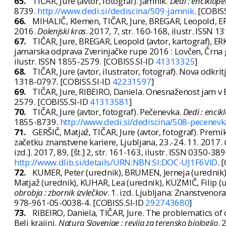
65.
TIČAR, Jure (avtor, fotograf). Jamnik.
Dedi : enciklop
8739.
http://www.dedi.si/dediscina/509-jamnik
. [COBIS
66.
MIHALIČ, Klemen, TIČAR, Jure, BREGAR, Leopold, 
2016.
Dolenjski kras
. 2017, 7, str. 160-168, ilustr. ISSN 
67.
TIČAR, Jure, BREGAR, Leopold (avtor, kartograf), E
jamarska odprava Zverinjačke rupe 2016 : Lovčen, Črna go
ilustr. ISSN 1855-2579. [COBISS.SI-ID
41313325
]
68.
TIČAR, Jure (avtor, ilustrator, fotograf). Nova odkri
1318-0797. [COBISS.SI-ID
42231597
]
69.
TIČAR, Jure, RIBEIRO, Daniela. Onesnaženost jam v B
2579. [COBISS.SI-ID
41313581
]
70.
TIČAR, Jure (avtor, fotograf). Pečenevka.
Dedi : enci
1855-8739.
http://www.dedi.si/dediscina/508-pecenevk
71.
GERŠIČ, Matjaž, TIČAR, Jure (avtor, fotograf). Premi
začetku znanstvene kariere, Ljubljana, 23.-24. 11. 2017.
izd.]. 2017, 89, [št.] 2, str. 161-163, ilustr. ISSN 0350-38
http://www.dlib.si/details/URN:NBN:SI:DOC-UJ1F6VID
. 
72.
KUMER, Peter (urednik), BRUMEN, Jerneja (urednik)
Matjaž (urednik), KUHAR, Lea (urednik), KÜZMIČ, Filip (u
obrobja : zbornik izvlečkov
. 1. izd. Ljubljana: Znanstveno
978-961-05-0038-4. [COBISS.SI-ID
292743680
]
73.
RIBEIRO, Daniela, TIČAR, Jure. The problematics of 
Beli krajini.
Natura Sloveniae : revija za terensko biologijo
. 