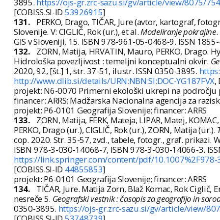
3895.
https://ojs-gr.zrc-sazu.si/gv/article/view/8075/75
[COBISS.SI-ID
53926915
]
131.
PERKO, Drago, TIČAR, Jure (avtor, kartograf, fotogr
Slovenije. V: CIGLIČ, Rok (ur.), et al.
Modeliranje pokrajine
.
GIS v Sloveniji, 15. ISBN 978-961-05-0468-9. ISSN 1855
132.
ZORN, Matija, HRVATIN, Mauro, PERKO, Drago. Hydr
Hidrološka povezljivost : temeljni konceptualni okvir.
Ge
2020, 92, [št.] 1, str. 37-51, ilustr. ISSN 0350-3895.
https
http://www.dlib.si/details/URN:NBN:SI:DOC-YG187FVX
,
projekt: N6-0070 Primerni ekološki ukrepi na področju 
financer: ARRS; Madžarska Nacionalna agencija za raziska
projekt: P6-0101 Geografija Slovenije; financer: ARRS
133.
ZORN, Matija, FERK, Mateja, LIPAR, Matej, KOMAC,
PERKO, Drago (ur.), CIGLIČ, Rok (ur.), ZORN, Matija (ur.).
cop. 2020. Str. 35-57, zvd., tabele, fotogr., graf. prika
ISBN 978-3-030-14068-7, ISBN 978-3-030-14066-3. IS
https://link.springer.com/content/pdf/10.1007%2F978
[COBISS.SI-ID
44855853
]
projekt: P6-0101 Geografija Slovenije; financer: ARRS
134.
TIČAR, Jure. Matija Zorn, Blaž Komac, Rok Ciglič, E
nesreče 5.
Geografski vestnik : časopis za geografijo in sor
0350-3895.
https://ojs-gr.zrc-sazu.si/gv/article/view/8
[COBISS.SI-ID
53748739
]