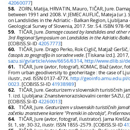
42060077
]
58.
ZORN, Matija, HRVATIN, Mauro, TIČAR, Jure. Damage
between 1991 and 2008. V: JEMEC AUFLIČ, Mateja (ur.).
on Landslides in the Adriatic - Balkan Region, Ljubljana
Geological Survey of Slovenia, 2017. Str. 54. ISBN 978-
59.
TIČAR, Jure.
Damage caused by landslides and other n
3rd Regional Symposium on Landslides in the Adriatic-Balka
[COBISS.SI-ID
42057773
]
60.
TIČAR, Jure. Drago Perko, Rok Ciglič, Matjaž Geršič
časopis za geografijo in sorodne vede
. [Tiskana izd.]. 2017,
sazu.si/gv/article/view/6656/6314
,
http://www.dlib.si
61.
TIČAR, Jure (avtor, fotograf), KOMAC, Blaž (avtor, 
From urban geodiversity to geoheritage : the case of Lju
ilustr., zvd. ISSN 0137-477X.
http://geoinfo.amu.edu.pl
0023
. [COBISS.SI-ID
41938989
]
62.
TIČAR, Jure. Geoturizem v slovenskih turističnih jam
1. izd. Ljubljana: Znanstvenoraziskovalni center SAZU, 
[COBISS.SI-ID
42260013
]
63.
TIČAR, Jure.
Geoturizem v slovenskih turističnih jamah
začetku znanstvene kariere "Premiki in obrobja", Prešernov
64.
TIČAR, Jure (avtor, fotograf, ilustrator). Jama Kreš
št. 1, str. 30-32, ilustr. ISSN 1855-2579. [COBISS.SI-ID
41