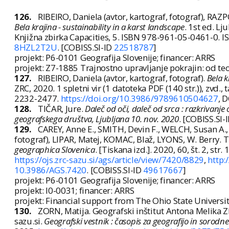
126.
RIBEIRO, Daniela (avtor, kartograf, fotograf), RA
Bela krajina - sustainability in a karst landscape
. 1st ed. Lj
Knjižna zbirka Capacities, 5. ISBN 978-961-05-0461-0. 
8HZL2T2U
. [COBISS.SI-ID
22518787
]
projekt: P6-0101 Geografija Slovenije; financer: ARRS
projekt: Z7-1885 Trajnostno upravljanje pokrajin: od teor
127.
RIBEIRO, Daniela (avtor, kartograf, fotograf).
Bela k
ZRC, 2020. 1 spletni vir (1 datoteka PDF (140 str.)), zvd.
2232-2477.
https://doi.org/10.3986/9789610504627
, 
128.
TIČAR, Jure.
Daleč od oči, daleč od srca : razkrivanje
geografskega društva, Ljubljana 10. nov. 2020
. [COBISS.SI-
129.
CAREY, Anne E., SMITH, Devin F., WELCH, Susan A., Z
fotograf), LIPAR, Matej, KOMAC, Blaž, LYONS, W. Berry. T
geographica Slovenica
. [Tiskana izd.]. 2020, 60, št. 2, str
https://ojs.zrc-sazu.si/ags/article/view/7420/8829
,
http
10.3986/AGS.7420
. [COBISS.SI-ID
49617667
]
projekt: P6-0101 Geografija Slovenije; financer: ARRS
projekt: I0-0031; financer: ARRS
projekt: Financial support from The Ohio State University
130.
ZORN, Matija. Geografski inštitut Antona Melika Z
sazu.si.
Geografski vestnik : časopis za geografijo in sorodn