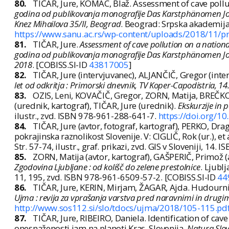
80.
TIČAR, Jure, KOMAC, Blaž. Assessment of cave pollut
godina od publikovanja monografije Das Karstphänomen Jova
Knez Mihailova 35/II, Beograd
. Beograd: Srpska akademija 
https://www.sanu.ac.rs/wp-content/uploads/2018/11/pro
81.
TIČAR, Jure.
Assessment of cave pollution on a nationa
godina od publikovanja monografije Das Karstphänomen Jova
2018
. [COBISS.SI-ID
43817005
]
82.
TIČAR, Jure (intervjuvanec), ALJANČIČ, Gregor (inte
let od odkritja : Primorski dnevnik, TV Koper-Capodistria, 14
83.
OZIS, Leni, KOVAČIČ, Gregor, ZORN, Matija, BREČK
(urednik, kartograf), TIČAR, Jure (urednik).
Ekskurzije in 
ilustr., zvd. ISBN 978-961-288-641-7.
https://doi.org/
84.
TIČAR, Jure (avtor, fotograf, kartograf), PERKO, D
pokrajinska raznolikost Slovenije. V: CIGLIČ, Rok (ur.), et 
Str. 57-74, ilustr., graf. prikazi, zvd. GIS v Sloveniji, 
85.
ZORN, Matija (avtor, kartograf), GAŠPERIČ, Primož (av
Zgodovina Ljubljane : od kolišč do zelene prestolnice
. Ljubl
11, 195, zvd. ISBN 978-961-6509-57-2. [COBISS.SI-ID
44
86.
TIČAR, Jure, KERIN, Mirjam, ŽAGAR, Ajda. Hudourniš
Ujma : revija za vprašanja varstva pred naravnimi in drugi
http://www.sos112.si/slo/tdocs/ujma/2018/105-115.pd
87.
TIČAR, Jure, RIBEIRO, Daniela. Identification of cav
onesnaženosti jam na planoti Kras, Slovenija.
Natura Slove