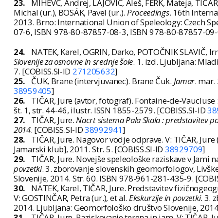
23.
MIHEVC, Andrej, LAJOVIC, Aleš, FERK, Mateja, TIČAR,
Michal (ur.), BOSÁK, Pavel (ur.).
Proceedings
. 16th Intern
2013. Brno: International Union of Speleology: Czech Spe
07-6, ISBN 978-80-87857-08-3, ISBN 978-80-87857-09-0
24.
NATEK, Karel, OGRIN, Darko, POTOČNIK SLAVIČ, Irma
Slovenije za osnovne in srednje šole
. 1. izd. Ljubljana: Mla
7. [COBISS.SI-ID
271205632
]
25.
ČUK, Brane (intervjuvanec). Brane Čuk.
Jamar
. mar.
38959405
]
26.
TIČAR, Jure (avtor, fotograf). Fontaine-de-Vaucluse 
št. 1, str. 44-46, ilustr. ISSN 1855-2579. [COBISS.SI-ID
38
27.
TIČAR, Jure.
Nacrt sistema Pala Skala : predstavitev p
2014
. [COBISS.SI-ID
38992941
]
28.
TIČAR, Jure. Nagovor vodje odprave. V: TIČAR, Jure (
Jamarski klub], 2011. Str. 5. [COBISS.SI-ID
38929709
]
29.
TIČAR, Jure. Novejše speleološke raziskave v Jami n
povzetki
. 3. zborovanje slovenskih geomorfologov, Livške
Slovenije, 2014. Str. 60. ISBN 978-961-281-435-9. [COBI
30.
NATEK, Karel, TIČAR, Jure. Predstavitev fizičnogeogr
V: GOSTINČAR, Petra (ur.), et al.
Ekskurzije in povzetki
. 3.
2014. Ljubljana: Geomorfološko društvo Slovenije, 2014
31.
TIČAR, Jure. Raziskovanje terena in jam. V: TIČAR, Ju