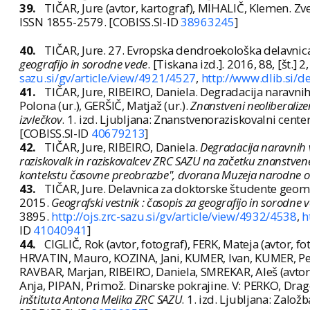
39.
TIČAR, Jure (avtor, kartograf), MIHALIČ, Klemen. Z
ISSN 1855-2579. [COBISS.SI-ID
38963245
]
40.
TIČAR, Jure. 27. Evropska dendroekološka delavnica
geografijo in sorodne vede
. [Tiskana izd.]. 2016, 88, [št.]
sazu.si/gv/article/view/4921/4527
,
http://www.dlib.si/
41.
TIČAR, Jure, RIBEIRO, Daniela. Degradacija naravnih
Polona (ur.), GERŠIČ, Matjaž (ur.).
Znanstveni neoliberaliz
izvlečkov
. 1. izd. Ljubljana: Znanstvenoraziskovalni cent
[COBISS.SI-ID
40679213
]
42.
TIČAR, Jure, RIBEIRO, Daniela.
Degradacija naravnih 
raziskovalk in raziskovalcev ZRC SAZU na začetku znanstven
kontekstu časovne preobrazbe", dvorana Muzeja narodne os
43.
TIČAR, Jure. Delavnica za doktorske študente geomo
2015.
Geografski vestnik : časopis za geografijo in sorodne 
3895.
http://ojs.zrc-sazu.si/gv/article/view/4932/4538
,
h
ID
41040941
]
44.
CIGLIČ, Rok (avtor, fotograf), FERK, Mateja (avtor
HRVATIN, Mauro, KOZINA, Jani, KUMER, Ivan, KUMER, Peter
RAVBAR, Marjan, RIBEIRO, Daniela, SMREKAR, Aleš (avtor,
Anja, PIPAN, Primož. Dinarske pokrajine. V: PERKO, Drago 
inštituta Antona Melika ZRC SAZU
. 1. izd. Ljubljana: Zalo