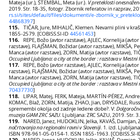
Mateja (ur.), ŠTEMBAL, Meta (ur.).
V preteklosti onesnažen
2019. Str. 18-35, fotogr. Zbornik referatov in razprav, 
rs.si/sites/default/files/dokumenti/e-zbornik_v_pretek
44868397
]
115.
TIČAR, Jure, MIHALIČ, Klemen. Nevarni plini v kra
1855-2579. [COBISS.SI-ID
44561453
]
116.
REPE, Božo (avtor razstave), AJLEC, Kornelija (avto
razstave), FLAJŠMAN, Božidar (avtor razstave), MIKŠA, Pe
Manca (avtor razstave), ZORN, Matija (avtor razstave), TIČ
Occupied Ljubljana: a city at the border : razstava v Mestni h
117.
REPE, Božo (avtor razstave), AJLEC, Kornelija (avto
razstave), FLAJŠMAN, Božidar (avtor razstave), MIKŠA, Pe
Manca (avtor razstave), ZORN, Matija (avtor razstave), TIČ
Occupied Ljubljana: a city at the border : razstava v Mestni 
70437730
]
118.
LIPAR, Matej, FERK, Mateja, MARTÍN-PÉREZ, Andre
KOMAC, Blaž, ZORN, Matija, ZHAO, Jian, DRYSDALE, Russe
spremembi okolja od zadnje ledene dobe?. V:
Dolgoročne
muzeja GIAM ZRC SAZU
. Ljubljana: ZRC SAZU, 2019. Str. 3
119.
NARED, Janez, HUDOKLIN, Jelka, KAVAŠ, Damjan
načrtovanja na regionalni ravni v Sloveniji
. 1. izd. Ljubljan
ISBN 978-961-05-0154-1. ISSN 1855-1963. [COBISS.SI-
120.
NARED, Janez, HUDOKLIN, Jelka, KAVAŠ, Damjan