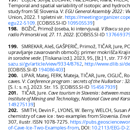
Temporal and spatial variability of isotopic and hydroc
study from SE Slovenia. V:
EGU General Assembly 2022 : Vi
Union, 2022. 1 spletni vir.
https://meetingorganizer.co
egu22-5109
. [COBISS.SI-ID
109505539
]
198.
BOŽIČ, Primož (oseba, ki intervjuva).
V Bovcu so po 
radio Primorski val, 27. 11. 2022
. [COBISS.SI-ID
13766937
199.
SMREKAR, Aleš, GAŠPERIČ, Primož, TIČAR, Jure, P
upravljanje zavarovanih območij: primer mokrišča Krajin
in sorodne vede
. [Tiskana izd.]. 2023, 95, [št.] 1, str. 77-
sazu.si/gv/article/view/9334/8762
,
http://www.dlib.si/
[COBISS.SI-ID
194086403
]
200.
LIPAR, Matej, FERK, Mateja, TIČAR, Jure, CIGLIČ, R
caves. V:
Conference program : secrets of the Nullarbor : 32n
[S. l.: s. n.], 2023. Str. 15. [COBISS.SI-ID
154567939
]
201.
TIČAR, Jure.
Cave tourism in Slovenia : between mas
Institute of Mining and Technology, National Cave and Karst
149275139
]
202.
SMITH, Devin F., LYONS, W. Berry, WELCH, Susan A.
chemistry of cave ice : two examples from Slovenia.
Envi
307, ilustr. ISSN 1078-7275.
https://pubs.geosciencewo
of-Cave-Ice-Two-Examples-from
, DOI:
10.2113/EEG-D-2