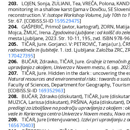
203.
LOJEN, Sonja, ZULIANI, Tea, VREČA, Polona, KANDU
monitoring in a shallow karst (Jama v Dovčku, SE Sloveni
reconstruction. V:
Isotope Workshop Volume, July 10th to 1
Str. 67. [COBISS.SI-ID
159529475
]
204.
GAŠPERIČ, Primož (avtor, kartograf), ZORN, Matija (
Mojca, ŽMUC, Irena.
Zgodovina Ljubljane : od kolišč do zel
mesta Ljubljane, 2023. Str. 10-11, 195, zvd. ISBN 978-9
205.
TIČAR, Jure. Gorjanci. V: PETROVIĆ, Tanja (ur.), 
radovedneže in ljubitelje
. 1. izd. Ljubljana: Založba ZRC,
170427395
]
206.
BUČAR, Zdravko, TIČAR, Jure.
Grožnje iz temačnih gl
upravljanja z okoljem, Univerza v Novem mestu, 6. sep. 202
207.
TIČAR, Jure. Hidden in the dark : uncovering the ex
Natural resources and environmental risks : towards a susta
Faculty of Sciences, Department for Geography, Touris
[COBISS.SI-ID
169352963
]
208.
BUČAR, Zdravko (diskutant), TIČAR, Jure (diskutant
MUZICA, Larissa (diskutant), PRŠINA, Ajda (diskutant), 
predlogi za izboljšave na področju upravljanja z okoljem :
vede in Kariernega centra Univerze v Novem mestu, Novo m
209.
TIČAR, Jure (intervjuvanec).
Izzivi pri upravljanju z 
165670403
]