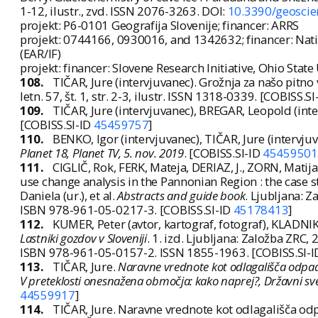
1-12, ilustr., zvd. ISSN 2076-3263. DOI:
10.3390/geosci
projekt: P6-0101 Geografija Slovenije; financer: ARRS
projekt: 0744166, 0930016, and 1342632; financer: Nat
(EAR/IF)
projekt: financer: Slovene Research Initiative, Ohio State
108.
TIČAR, Jure (intervjuvanec). Grožnja za našo pitno 
letn. 57, št. 1, str. 2-3, ilustr. ISSN 1318-0339. [COBISS.S
109.
TIČAR, Jure (intervjuvanec), BREGAR, Leopold (int
[COBISS.SI-ID
45459757
]
110.
BENKO, Igor (intervjuvanec), TIČAR, Jure (intervju
Planet 18, Planet TV, 5. nov. 2019
. [COBISS.SI-ID
45459501
111.
CIGLIČ, Rok, FERK, Mateja, DERIAZ, J., ZORN, Mati
use change analysis in the Pannonian Region : the case st
Daniela (ur.), et al.
Abstracts and guide book
. Ljubljana: Z
ISBN 978-961-05-0217-3. [COBISS.SI-ID
45178413
]
112.
KUMER, Peter (avtor, kartograf, fotograf), KLADNIK
Lastniki gozdov v Sloveniji
. 1. izd. Ljubljana: Založba ZRC, 2
ISBN 978-961-05-0157-2. ISSN 1855-1963. [COBISS.SI-
113.
TIČAR, Jure.
Naravne vrednote kot odlagališča odpad
V preteklosti onesnažena območja: kako naprej?, Državni svet
44559917
]
114.
TIČAR, Jure. Naravne vrednote kot odlagališča od