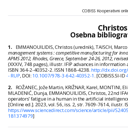
COBISS Kooperativni onlin
Christo
Osebna bibliogra
1.
EMMANOUILIDIS, Christos (urednik), TAISCH, Marco (u
management systems : competitive manufacturing for innova
APMS 2012, Rhodes, Greece, September 24-26, 2012, revised 
(XXXIV, 748 pages), illustr. IFIP advances in informat
ISBN 364-2-40352-2. ISSN 1868-4238.
http://dx.doi.or
- RUP
, DOI:
10.1007/978-3-642-40352-1
. [COBISS.SI-ID
2.
ROŽANEC, Jože Martin, KRIŽNAR, Karel, MONTINI, El
MLADENIĆ, Dunja, EMMANOUILIDIS, Christos,
22nd IFA
operators’ fatigue in a human in the artificial intellige
[Online ed.]. 2023, vol. 56, iss. 2, str. 7609-7614, ilustr
https://www.sciencedirect.com/science/article/pii/S2
181374979
]