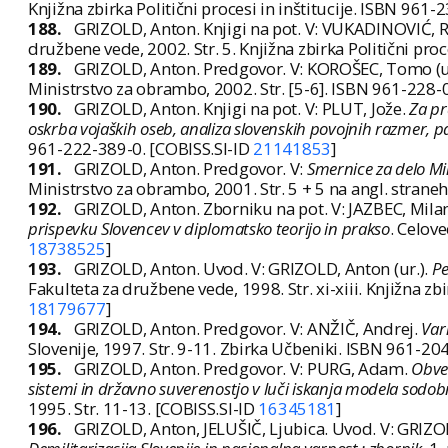
Knjižna zbirka Politični procesi in inštitucije. ISBN 961
188.
GRIZOLD, Anton. Knjigi na pot. V: VUKADINOVIĆ, 
družbene vede, 2002. Str. 5. Knjižna zbirka Politični pro
189.
GRIZOLD, Anton. Predgovor. V: KOROŠEC, Tomo (ur.
Ministrstvo za obrambo, 2002. Str. [5-6]. ISBN 961-228-
190.
GRIZOLD, Anton. Knjigi na pot. V: PLUT, Jože.
Za pr
oskrba vojaških oseb, analiza slovenskih povojnih razmer, pa
961-222-389-0. [COBISS.SI-ID
21141853
]
191.
GRIZOLD, Anton. Predgovor. V:
Smernice za delo Mi
Ministrstvo za obrambo, 2001. Str. 5 + 5 na angl. strane
192.
GRIZOLD, Anton. Zborniku na pot. V: JAZBEC, Milan
prispevku Slovencev v diplomatsko teorijo in prakso
. Celov
18738525
]
193.
GRIZOLD, Anton. Uvod. V: GRIZOLD, Anton (ur.).
Pe
Fakulteta za družbene vede, 1998. Str. xi-xiii. Knjižna z
18179677
]
194.
GRIZOLD, Anton. Predgovor. V: ANŽIČ, Andrej.
Var
Slovenije, 1997. Str. 9-11. Zbirka Učbeniki. ISBN 961-20
195.
GRIZOLD, Anton. Predgovor. V: PURG, Adam.
Obveš
sistemi in državno suverenostjo v luči iskanja modela sodo
1995. Str. 11-13. [COBISS.SI-ID
16345181
]
196.
GRIZOLD, Anton, JELUŠIČ, Ljubica. Uvod. V: GRIZOLD