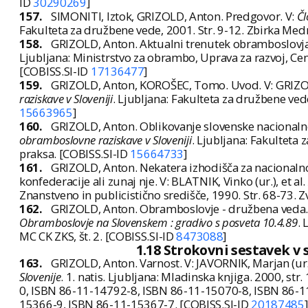
ID
30290269
]
157.
SIMONITI, Iztok, GRIZOLD, Anton. Predgovor. V:
Čl
Fakulteta za družbene vede, 2001. Str. 9-12. Zbirka Me
158.
GRIZOLD, Anton. Aktualni trenutek obramboslovja.
Ljubljana: Ministrstvo za obrambo, Uprava za razvoj, Cen
[COBISS.SI-ID
17136477
]
159.
GRIZOLD, Anton, KOROŠEC, Tomo. Uvod. V: GRIZOL
raziskave v Sloveniji
. Ljubljana: Fakulteta za družbene vede
15663965
]
160.
GRIZOLD, Anton. Oblikovanje slovenske nacionalne
obramboslovne raziskave v Sloveniji
. Ljubljana: Fakulteta 
praksa. [COBISS.SI-ID
15664733
]
161.
GRIZOLD, Anton. Nekatera izhodišča za nacionaln
konfederacije ali zunaj nje. V: BLATNIK, Vinko (ur.), et al.
Znanstveno in publicistično središče, 1990. Str. 68-73. Z
162.
GRIZOLD, Anton. Obramboslovje - družbena veda. V: V
Obramboslovje na Slovenskem : gradivo s posveta 10.4.89
. 
MC CK ZKS, št. 2. [COBISS.SI-ID
8473088
]
1.18 Strokovni sestavek v 
163.
GRIZOLD, Anton. Varnost. V: JAVORNIK, Marjan (ur.
Slovenije
. 1. natis. Ljubljana: Mladinska knjiga. 2000, 
0, ISBN 86-11-14792-8, ISBN 86-11-15070-8, ISBN 86-1
15366-9, ISBN 86-11-15367-7. [COBISS.SI-ID
20187485
]