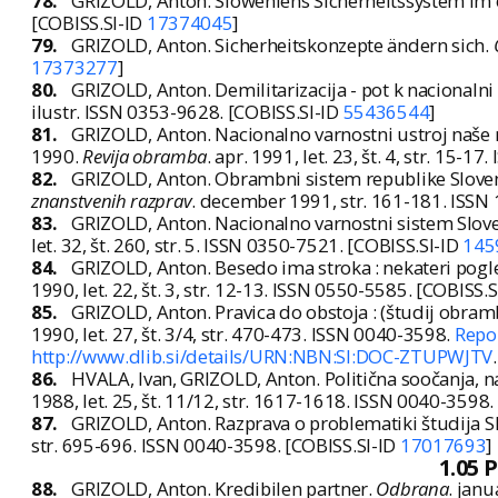
78.
GRIZOLD, Anton. Sloweniens Sicherheitssystem im
[COBISS.SI-ID
17374045
]
79.
GRIZOLD, Anton. Sicherheitskonzepte ändern sich.
17373277
]
80.
GRIZOLD, Anton. Demilitarizacija - pot k nacionalni
ilustr. ISSN 0353-9628. [COBISS.SI-ID
55436544
]
81.
GRIZOLD, Anton. Nacionalno varnostni ustroj naše r
1990.
Revija obramba
. apr. 1991, let. 23, št. 4, str. 15-
82.
GRIZOLD, Anton. Obrambni sistem republike Slovenij
znanstvenih razprav
. december 1991, str. 161-181. ISSN
83.
GRIZOLD, Anton. Nacionalno varnostni sistem Sloveni
let. 32, št. 260, str. 5. ISSN 0350-7521. [COBISS.SI-ID
145
84.
GRIZOLD, Anton. Besedo ima stroka : nekateri pogle
1990, let. 22, št. 3, str. 12-13. ISSN 0550-5585. [COBISS.
85.
GRIZOLD, Anton. Pravica do obstoja : (študij obram
1990, let. 27, št. 3/4, str. 470-473. ISSN 0040-3598.
Repoz
http://www.dlib.si/details/URN:NBN:SI:DOC-ZTUPWJTV
86.
HVALA, Ivan, GRIZOLD, Anton. Politična soočanja, n
1988, let. 25, št. 11/12, str. 1617-1618. ISSN 0040-3598
87.
GRIZOLD, Anton. Razprava o problematiki študija 
str. 695-696. ISSN 0040-3598. [COBISS.SI-ID
17017693
]
1.05 
88.
GRIZOLD, Anton. Kredibilen partner.
Odbrana
. janu