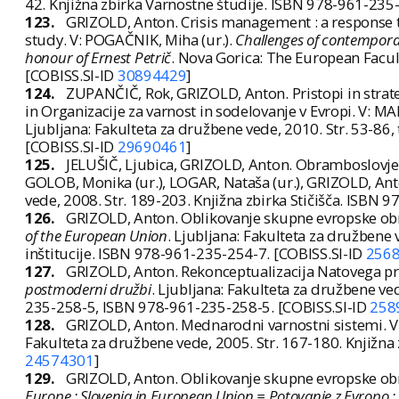
42. Knjižna zbirka Varnostne študije. ISBN 978-961-235
123.
GRIZOLD, Anton. Crisis management : a response t
study. V: POGAČNIK, Miha (ur.).
Challenges of contemporar
honour of Ernest Petrič
. Nova Gorica: The European Facul
[COBISS.SI-ID
30894429
]
124.
ZUPANČIČ, Rok, GRIZOLD, Anton. Pristopi in strat
in Organizacije za varnost in sodelovanje v Evropi. V: MA
Ljubljana: Fakulteta za družbene vede, 2010. Str. 53-86,
[COBISS.SI-ID
29690461
]
125.
JELUŠIČ, Ljubica, GRIZOLD, Anton. Obramboslovje :
GOLOB, Monika (ur.), LOGAR, Nataša (ur.), GRIZOLD, Anto
vede, 2008. Str. 189-203. Knjižna zbirka Stičišča. ISBN
126.
GRIZOLD, Anton. Oblikovanje skupne evropske obr
of the European Union
. Ljubljana: Fakulteta za družbene v
inštitucije. ISBN 978-961-235-254-7. [COBISS.SI-ID
256
127.
GRIZOLD, Anton. Rekonceptualizacija Natovega preo
postmoderni družbi
. Ljubljana: Fakulteta za družbene ve
235-258-5, ISBN 978-961-235-258-5. [COBISS.SI-ID
258
128.
GRIZOLD, Anton. Mednarodni varnostni sistemi. V:
Fakulteta za družbene vede, 2005. Str. 167-180. Knjižna
24574301
]
129.
GRIZOLD, Anton. Oblikovanje skupne evropske obr
Europe : Slovenia in European Union = Potovanje z Evropo : S