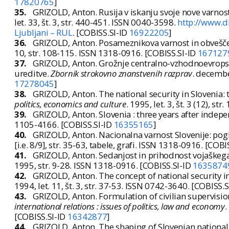
17820765
]
35.
GRIZOLD, Anton. Rusija v iskanju svoje nove varnos
let. 33, št. 3, str. 440-451. ISSN 0040-3598.
http://www.
Ljubljani – RUL
. [COBISS.SI-ID
16922205
]
36.
GRIZOLD, Anton. Posameznikova varnost in obvešče
10, str. 108-115. ISSN 1318-0916. [COBISS.SI-ID
167127
37.
GRIZOLD, Anton. Grožnje centralno-vzhodnoevropski
ureditve.
Zbornik strokovno znanstvenih razprav
. decembe
17278045
]
38.
GRIZOLD, Anton. The national security in Slovenia: 
politics, economics and culture
. 1995, let. 3, št. 3 (12), s
39.
GRIZOLD, Anton. Slovenia : three years after indep
1105-4166. [COBISS.SI-ID
16355165
]
40.
GRIZOLD, Anton. Nacionalna varnost Slovenije: pogl
[i.e. 8/9], str. 35-63, tabele, grafi. ISSN 1318-0916. [COB
41.
GRIZOLD, Anton. Sedanjost in prihodnost vojaškega 
1995, str. 9-28. ISSN 1318-0916. [COBISS.SI-ID
1635874
42.
GRIZOLD, Anton. The concept of national security 
1994, let. 11, št. 3, str. 37-53. ISSN 0742-3640. [COBISS.
43.
GRIZOLD, Anton. Formulation of civilian supervision
international relations : issues of politics, law and economy
.
[COBISS.SI-ID
16342877
]
44.
GRIZOLD, Anton. The shaping of Slovenian national