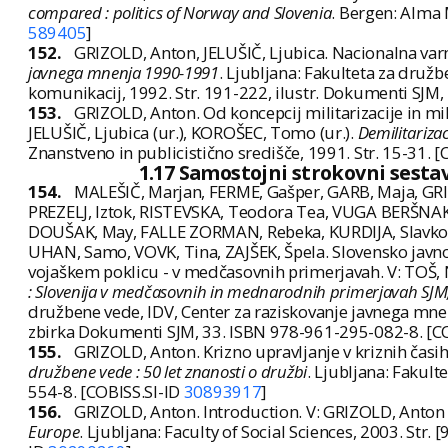
compared : politics of Norway and Slovenia
. Bergen: Alma 
589405
]
152.
GRIZOLD, Anton, JELUŠIČ, Ljubica. Nacionalna varno
javnega mnenja 1990-1991
. Ljubljana: Fakulteta za druž
komunikacij, 1992. Str. 191-222, ilustr. Dokumenti SJM,
153.
GRIZOLD, Anton. Od koncepcij militarizacije in mil
JELUŠIČ, Ljubica (ur.), KOROŠEC, Tomo (ur.).
Demilitarizac
Znanstveno in publicistično središče, 1991. Str. 15-31. 
1.17 Samostojni strokovni sestav
154.
MALEŠIČ, Marjan, FERME, Gašper, GARB, Maja, GRIZ
PREZELJ, Iztok, RISTEVSKA, Teodora Tea, VUGA BERŠNAK,
DOUŠAK, May, FALLE ZORMAN, Rebeka, KURDIJA, Slavko, 
UHAN, Samo, VOVK, Tina, ZAJŠEK, Špela. Slovensko javno 
vojaškem poklicu - v medčasovnih primerjavah. V: TOŠ, N
: Slovenija v medčasovnih in mednarodnih primerjavah SJM, 
družbene vede, IDV, Center za raziskovanje javnega mnen
zbirka Dokumenti SJM, 33. ISBN 978-961-295-082-8. [C
155.
GRIZOLD, Anton. Krizno upravljanje v kriznih časi
družbene vede : 50 let znanosti o družbi
. Ljubljana: Fakul
554-8. [COBISS.SI-ID
30893917
]
156.
GRIZOLD, Anton. Introduction. V: GRIZOLD, Anton (u
Europe
. Ljubljana: Faculty of Social Sciences, 2003. Str.