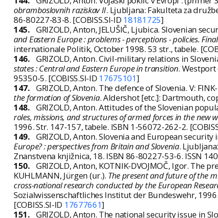
144.
GRIZOLD, Anton. Vojaški poklic v Evropi : (primer S
obramboslovnih raziskav II
. Ljubljana: Fakulteta za družb
86-80227-83-8. [COBISS.SI-ID
18181725
]
145.
GRIZOLD, Anton, JELUŠIČ, Ljubica. Slovenian securit
and Eastern Europe : problems - perceptions - policies. Fina
internationale Politik, October 1998. 53 str., tabele. [CO
146.
GRIZOLD, Anton. Civil-military relations in Sloveni
states : Central and Eastern Europe in transition
. Westport
95350-5. [COBISS.SI-ID
17675101
]
147.
GRIZOLD, Anton. The defence of Slovenia. V: FINK-
the formation of Slovenia
. Aldershot [etc.]: Dartmouth, c
148.
GRIZOLD, Anton. Attitudes of the Slovenian popula
roles, missions, and structures of armed forces in the new w
1996. Str. 147-157, tabele. ISBN 1-56072-262-2. [COBISS
149.
GRIZOLD, Anton. Slovenia and European security in
Europe? : perspectives from Britain and Slovenia
. Ljubljana
Znanstvena knjižnica, 18. ISBN 86-80227-53-6. ISSN 14
150.
GRIZOLD, Anton, KOTNIK-DVOJMOČ, Igor. The presen
KUHLMANN, Jürgen (ur.).
The present and future of the mil
cross-national research conducted by the European Resear
Sozialwissenschaftliches Institut der Bundeswehr, 1996
[COBISS.SI-ID
17677661
]
151.
GRIZOLD, Anton. The national security issue in Slo