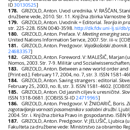
ID
30130525
]
178.
GRIZOLD, Anton. Uvod urednika. V: RAŠČAN, Stani
družbene vede, 2010. Str. 11. Knjižna zbirka Varnostne 
179.
GRIZOLD, Anton. Uvodnik = Editorial.
Teorija in pr
str. 225-228. ISSN 0040-3598.
http://dk.fdv.uni-lj.si/d
180.
GRIZOLD, Anton. Preface. V:
Meeting emerging secur
United Nations Information Serivce, 2007. Str. iii-v. [CO
181.
GRIZOLD, Anton. Predgovor.
Vojaškošolski zbornik
.
24683357
]
182.
GRIZOLD, Anton. Foreword. V: MALEŠIČ, Marjan (ur
Nomos, 2003. Str. 7-9. Militär und Sozialwissenschaften
183.
GRIZOLD, Anton. Between a new world order and
[Print ed.]. February 17, 2004, no. 7, str. 3. ISSN 1581-4
184.
GRIZOLD, Anton. Saving strangers : editorial.
Slove
February 25, 2003, no. 8, str. 3. ISSN 1581-4602. [COBIS
185.
GRIZOLD, Anton. Od jasnih ciljev k uresničitvi.
Slo
ISSN 1318-0681. [COBISS.SI-ID
24719965
]
186.
GRIZOLD, Anton. Predgovor. V: ŽNIDARIČ, Boris.
Z
zagotavljanja varnosti posameznika v sodobni družbi
. Ljub
2004. Str. i. Knjižna zbirka Pravo in gospodarstvo. ISBN
187.
GRIZOLD, Anton. Predgovor. V: JELUŠIČ, Ljubica (ur
Fakulteta za družbene vede: Ministrstvo za obrambo Repub