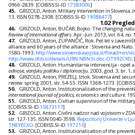
0966-2839. [COBISS.SI-ID
17383005
]
45.
GRIZOLD, Anton. Military intervention in Slovenia.
I
13. ISSN 0278-2308. [COBISS.SI-ID
19088477
]
1.02 Pregle
46.
GRIZOLD, Anton, BUČAR, Bojko. The changing nature 
Review of international affairs
. Apr.-Jun. 2013, vol. 64, no
47.
GRIZOLD, Anton, ZUPANČIČ, Rok. Pet let v zavezništvu
alliance and 60 years of the alliance : Slovenia and Nato.
1580-1993.
http://www.slovenskavojska.si/fileadmin/sl
http://www.dlib.si/details/URN:NBN:SI:doc-OT99ZCKD
.
48.
GRIZOLD, Anton. Humanitarna intervencija - opet a
odnose, vanjsku politiku i diplomaciju
. 2003, god. 3, br. 1
49.
GRIZOLD, Anton, PREZELJ, Iztok. Slovenia and securit
review
. spring 2001, str. 54-55. ISSN 1368-1273. [COBISS
50.
GRIZOLD, Anton. Institutionalization of the prevent
international journal of politics, economics and culture
. 19
51.
GRIZOLD, Anton. Civilian supervision of the military
[COBISS.SI-ID
15873117
]
52.
GRIZOLD, Anton. Civilni nadzor nad vojstvom v ZD
str. 127-135. ISSN 0040-3598.
Repozitorij Univerze v Lju
TNEYECXO
. [COBISS.SI-ID
197213
]
53.
GRIZOLD, Anton. Institutionalization of the prevent