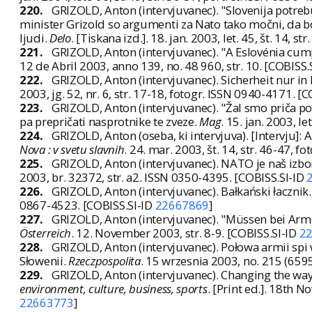
220.
GRIZOLD, Anton (intervjuvanec). "Slovenija potrebu
minister Grizold so argumenti za Nato tako močni, da b
ljudi.
Delo
. [Tiskana izd.]. 18. jan. 2003, let. 45, št. 14, 
221.
GRIZOLD, Anton (intervjuvanec). "A Eslovénia cump
12 de Abril 2003, anno 139, no. 48 960, str. 10. [COBISS.
222.
GRIZOLD, Anton (intervjuvanec). Sicherheit nur i
2003, jg. 52, nr. 6, str. 17-18, fotogr. ISSN 0940-4171. [
223.
GRIZOLD, Anton (intervjuvanec). "Žal smo priča pog
pa prepričati nasprotnike te zveze.
Mag
. 15. jan. 2003, l
224.
GRIZOLD, Anton (oseba, ki intervjuva). [Intervju]:
Nova : v svetu slavnih
. 24. mar. 2003, št. 14, str. 46-47, 
225.
GRIZOLD, Anton (intervjuvanec). NATO je naš izbor 
2003, br. 32372, str. a2. ISSN 0350-4395. [COBISS.SI-ID
226.
GRIZOLD, Anton (intervjuvanec). Bałkański łacznik
0867-4523. [COBISS.SI-ID
22667869
]
227.
GRIZOLD, Anton (intervjuvanec). "Müssen bei Arme
Österreich
. 12. November 2003, str. 8-9. [COBISS.SI-ID
2
228.
GRIZOLD, Anton (intervjuvanec). Połowa armii s
Słowenii.
Rzeczpospolita
. 15 wrzesnia 2003, no. 215 (6595)
229.
GRIZOLD, Anton (intervjuvanec). Changing the way
environment, culture, business, sports
. [Print ed.]. 18th N
22663773
]