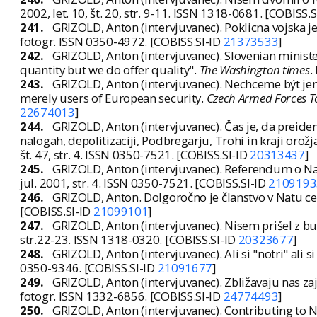
2002, let. 10, št. 20, str. 9-11. ISSN 1318-0681. [COBISS.
241.
GRIZOLD, Anton (intervjuvanec). Poklicna vojska je
fotogr. ISSN 0350-4972. [COBISS.SI-ID
21373533
]
242.
GRIZOLD, Anton (intervjuvanec). Slovenian minister
quantity but we do offer quality".
The Washington times
.
243.
GRIZOLD, Anton (intervjuvanec). Nechceme být je
merely users of European security.
Czech Armed Forces 
22674013
]
244.
GRIZOLD, Anton (intervjuvanec). Čas je, da preid
nalogah, depolitizaciji, Podbregarju, Trohi in kraji orožj
št. 47, str. 4. ISSN 0350-7521. [COBISS.SI-ID
20313437
]
245.
GRIZOLD, Anton (intervjuvanec). Referendum o Natu?
jul. 2001, str. 4. ISSN 0350-7521. [COBISS.SI-ID
2109193
246.
GRIZOLD, Anton. Dolgoročno je članstvo v Natu ce
[COBISS.SI-ID
21099101
]
247.
GRIZOLD, Anton (intervjuvanec). Nisem prišel z b
str.22-23. ISSN 1318-0320. [COBISS.SI-ID
20323677
]
248.
GRIZOLD, Anton (intervjuvanec). Ali si "notri" ali si
0350-9346. [COBISS.SI-ID
21091677
]
249.
GRIZOLD, Anton (intervjuvanec). Zbližavaju nas zaje
fotogr. ISSN 1332-6856. [COBISS.SI-ID
24774493
]
250.
GRIZOLD, Anton (intervjuvanec). Contributing to 