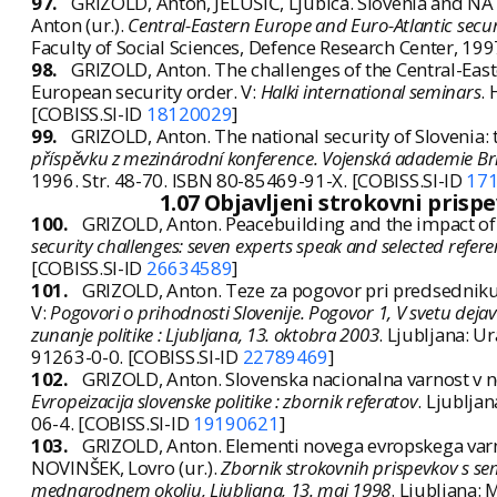
97.
GRIZOLD, Anton, JELUŠIČ, Ljubica. Slovenia and NA
Anton (ur.).
Central-Eastern Europe and Euro-Atlantic securi
Faculty of Social Sciences, Defence Research Center, 19
98.
GRIZOLD, Anton. The challenges of the Central-Eas
European security order. V:
Halki international seminars
. 
[COBISS.SI-ID
18120029
]
99.
GRIZOLD, Anton. The national security of Slovenia: 
příspěvku z mezinárodní konference. Vojenská adademie Brn
1996. Str. 48-70. ISBN 80-85469-91-X. [COBISS.SI-ID
17
1.07 Objavljeni strokovni prisp
100.
GRIZOLD, Anton. Peacebuilding and the impact of p
security challenges: seven experts speak and selected refer
[COBISS.SI-ID
26634589
]
101.
GRIZOLD, Anton. Teze za pogovor pri predsedniku 
V:
Pogovori o prihodnosti Slovenije. Pogovor 1, V svetu dej
zunanje politike : Ljubljana, 13. oktobra 2003
. Ljubljana: U
91263-0-0. [COBISS.SI-ID
22789469
]
102.
GRIZOLD, Anton. Slovenska nacionalna varnost v n
Evropeizacija slovenske politike : zbornik referatov
. Ljublja
06-4. [COBISS.SI-ID
19190621
]
103.
GRIZOLD, Anton. Elementi novega evropskega varnos
NOVINŠEK, Lovro (ur.).
Zbornik strokovnih prispevkov s sem
mednarodnem okolju, Ljubljana, 13. maj 1998
. Ljubljana: 