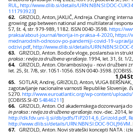
RUL
,
http://www.dlib.si/details/URN:NBN:SI:DOC-CUK3
111793923
]
62.
GRIZOLD, Anton, JAKLIČ, Andreja. Changing internat
growing gap between national and multilateral respons
57, št. 4, str. 979-989, 1182. ISSN 0040-3598.
https://www
praksa/about-journal/teorija-in-praksa-4-2020
,
https://
mednarodnih-odnosov-po-pandemiji-covid-19-upravljan
odzivi.pdf
,
http://www.dlib.si/details/URN:NBN:SI:DOC
63.
GRIZOLD, Anton. Bodoče vloge, poslanstva in struktu
praksa : revija za družbena vprašanja
. 1994, let. 31, št. 1
64.
GRIZOLD, Anton. Obramboslovju - novi družbeni zn
let. 25, št. 7/8, str. 1051-1056. ISSN 0040-3598. [COBISS
1.04 S
65.
SOTLAR, Andrej, GRIZOLD, Anton, VUGA BERŠNAK, Jan
zagotavljanje nacionalne varnosti Republike Slovenije.
Ev
5270.
http://www.euroatlantic.org/wp-content/uploads
[COBISS.SI-ID
54846211
]
66.
GRIZOLD, Anton. Od akademskega dozorevanja do 
in praksa : revija za družbena vprašanja
. nov.-dec. 2014, le
http://dk.fdv.uni-lj.si/db/pdfs/TiP2014_6_Grizold.pdf
,
Re
http://www.dlib.si/details/URN:NBN:SI:DOC-9OLJ96VM
.
67.
GRIZOLD, Anton. Novi strateški koncepti NATA : izku