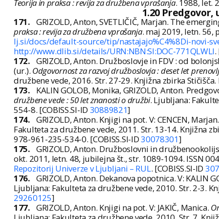
Teorija in praksa : revija za družbena vprašanja
. 1988, let.
1.20 Predgovor,
171.
GRIZOLD, Anton, SVETLIČIČ, Marjan. The emerging
praksa : revija za družbena vprašanja
. maj 2019, letn. 56,
lj.si/docs/default-source/tip/nastajajo%C4%8Di-novi-sv
http://www.dlib.si/details/URN:NBN:SI:DOC-771QLWLI
.
172.
GRIZOLD, Anton. Družboslovje in FDV : od bolon
(ur.).
Odgovornost za razvoj družboslovja : deset let preno
družbene vede, 2016. Str. 27-29. Knjižna zbirka Stičišč
173.
KALIN GOLOB, Monika, GRIZOLD, Anton. Predgovor.
družbene vede : 50 let znanosti o družbi
. Ljubljana: Fakul
554-8. [COBISS.SI-ID
30889821
]
174.
GRIZOLD, Anton. Knjigi na pot. V: CENCEN, Marjan
Fakulteta za družbene vede, 2011. Str. 13-14. Knjižna zbi
978-961-235-534-0. [COBISS.SI-ID
30078301
]
175.
GRIZOLD, Anton. Družboslovni in družbenookolijsk
okt. 2011, letn. 48, jubilejna št., str. 1089-1094. ISSN 0
Repozitorij Univerze v Ljubljani – RUL
. [COBISS.SI-ID
30
176.
GRIZOLD, Anton. Dekanova popotnica. V: KALIN GOL
Ljubljana: Fakulteta za družbene vede, 2010. Str. 2-3. K
29260125
]
177.
GRIZOLD, Anton. Knjigi na pot. V: JAKIČ, Manica.
Or
Ljubljana: Fakulteta za družbene vede, 2010. Str. 7. Knj