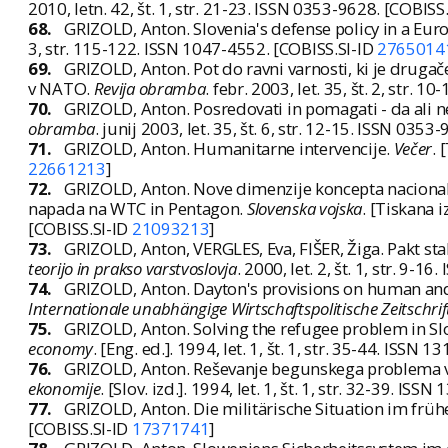
2010, letn. 42, št. 1, str. 21-23. ISSN 0353-9628. [COBISS
68.
GRIZOLD, Anton. Slovenia's defense policy in a Euro-
3, str. 115-122. ISSN 1047-4552. [COBISS.SI-ID
2765014
69.
GRIZOLD, Anton. Pot do ravni varnosti, ki je drugače
v NATO.
Revija obramba
. febr. 2003, let. 35, št. 2, str.
70.
GRIZOLD, Anton. Posredovati in pomagati - da ali n
obramba
. junij 2003, let. 35, št. 6, str. 12-15. ISSN 035
71.
GRIZOLD, Anton. Humanitarne intervencije.
Večer
. 
22661213
]
72.
GRIZOLD, Anton. Nove dimenzije koncepta nacionaln
napada na WTC in Pentagon.
Slovenska vojska
. [Tiskana i
[COBISS.SI-ID
21093213
]
73.
GRIZOLD, Anton, VERGLES, Eva, FIŠER, Žiga. Pakt sta
teorijo in prakso varstvoslovja
. 2000, let. 2, št. 1, str. 9-
74.
GRIZOLD, Anton. Dayton's provisions on human and n
Internationale unabhängige Wirtschaftspolitische Zeitschrif
75.
GRIZOLD, Anton. Solving the refugee problem in Sl
economy
. [Eng. ed.]. 1994, let. 1, št. 1, str. 35-44. ISSN
76.
GRIZOLD, Anton. Reševanje begunskega problema v 
ekonomije
. [Slov. izd.]. 1994, let. 1, št. 1, str. 32-39. IS
77.
GRIZOLD, Anton. Die militärische Situation im frü
[COBISS.SI-ID
17371741
]