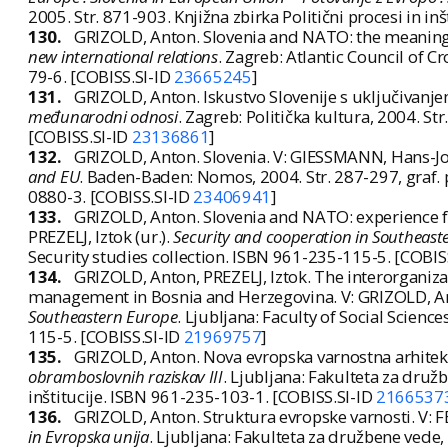
2005. Str. 871-903. Knjižna zbirka Politični procesi in i
130.
GRIZOLD, Anton. Slovenia and NATO: the meaning
new international relations
. Zagreb: Atlantic Council of C
79-6. [COBISS.SI-ID
23665245
]
131.
GRIZOLD, Anton. Iskustvo Slovenije s uključivanj
međunarodni odnosi
. Zagreb: Politička kultura, 2004. 
[COBISS.SI-ID
23136861
]
132.
GRIZOLD, Anton. Slovenia. V: GIESSMANN, Hans-Jo
and EU
. Baden-Baden: Nomos, 2004. Str. 287-297, graf. p
0880-3. [COBISS.SI-ID
23406941
]
133.
GRIZOLD, Anton. Slovenia and NATO: experience fr
PREZELJ, Iztok (ur.).
Security and cooperation in Southeast
Security studies collection. ISBN 961-235-115-5. [COBIS
134.
GRIZOLD, Anton, PREZELJ, Iztok. The interorganiza
management in Bosnia and Herzegovina. V: GRIZOLD, Anton
Southeastern Europe
. Ljubljana: Faculty of Social Scienc
115-5. [COBISS.SI-ID
21969757
]
135.
GRIZOLD, Anton. Nova evropska varnostna arhitekt
obramboslovnih raziskav III
. Ljubljana: Fakulteta za družb
inštitucije. ISBN 961-235-103-1. [COBISS.SI-ID
2166537
136.
GRIZOLD, Anton. Struktura evropske varnosti. V: FE
in Evropska unija
. Ljubljana: Fakulteta za družbene vede, 2