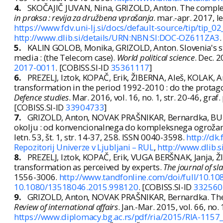
4.
SKOČAJIČ JUVAN, Nina, GRIZOLD, Anton. The complex 
in praksa : revija za družbena vprašanja
. mar.-apr. 2017, l
https://www.fdv.uni-lj.si/docs/default-source/tip/tip_0
http://www.dlib.si/details/URN:NBN:SI:DOC-OZ611ZA3
5.
KALIN GOLOB, Monika, GRIZOLD, Anton. Slovenia's stat
media : (the Telecom case).
World political science
. Dec. 2
2017-0011
. [COBISS.SI-ID
35361117
]
6.
PREZELJ, Iztok, KOPAČ, Erik, ŽIBERNA, Aleš, KOLAK, A
transformation in the period 1992-2010 : do the protago
Defence studies
. Mar. 2016, vol. 16, no. 1, str. 20-46, gra
[COBISS.SI-ID
33904733
]
7.
GRIZOLD, Anton, NOVAK PRAŠNIKAR, Bernardka, BUČA
okolju : od konvencionalnega do kompleksnega ogrožan
letn. 53, št. 1, str. 14-37, 258. ISSN 0040-3598.
http://dk
Repozitorij Univerze v Ljubljani – RUL
,
http://www.dlib.
8.
PREZELJ, Iztok, KOPAČ, Erik, VUGA BERŠNAK, Janja, Ž
transformation as perceived by experts.
The journal of sla
1556-3006.
http://www.tandfonline.com/doi/full/10.
10.1080/13518046.2015.998120
. [COBISS.SI-ID
332560
9.
GRIZOLD, Anton, NOVAK PRAŠNIKAR, Bernardka. The conc
Review of international affairs
. Jan.-Mar. 2015, vol. 66, no
https://www.diplomacy.bg.ac.rs/pdf/ria/2015/RIA-1157