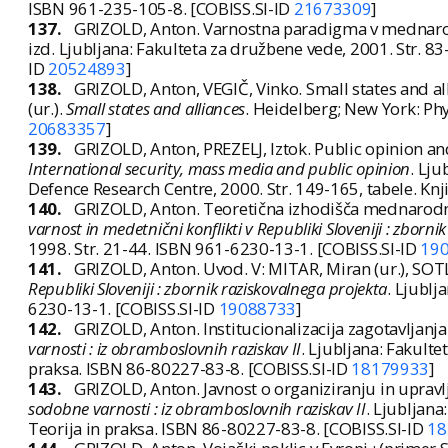
ISBN 961-235-105-8. [COBISS.SI-ID
21673309
]
137.
GRIZOLD, Anton. Varnostna paradigma v mednaro
izd. Ljubljana: Fakulteta za družbene vede, 2001. Str. 
ID
20524893
]
138.
GRIZOLD, Anton, VEGIČ, Vinko. Small states and alli
(ur.).
Small states and alliances
. Heidelberg; New York: Ph
20683357
]
139.
GRIZOLD, Anton, PREZELJ, Iztok. Public opinion and 
International security, mass media and public opinion
. Lju
Defence Research Centre, 2000. Str. 149-165, tabele. Kn
140.
GRIZOLD, Anton. Teoretična izhodišča mednarodne 
varnost in medetnični konflikti v Republiki Sloveniji : zborni
1998. Str. 21-44. ISBN 961-6230-13-1. [COBISS.SI-ID
19
141.
GRIZOLD, Anton. Uvod. V: MITAR, Miran (ur.), SOTL
Republiki Sloveniji : zbornik raziskovalnega projekta
. Ljublj
6230-13-1. [COBISS.SI-ID
19088733
]
142.
GRIZOLD, Anton. Institucionalizacija zagotavljanj
varnosti : iz obramboslovnih raziskav II
. Ljubljana: Fakulte
praksa. ISBN 86-80227-83-8. [COBISS.SI-ID
18179933
]
143.
GRIZOLD, Anton. Javnost o organiziranju in upravl
sodobne varnosti : iz obramboslovnih raziskav II
. Ljubljana
Teorija in praksa. ISBN 86-80227-83-8. [COBISS.SI-ID
18