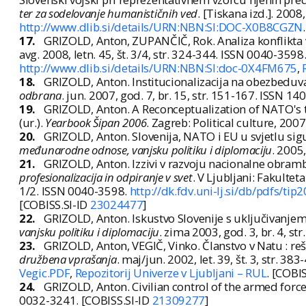
ter za sodelovanje humanističnih ved
. [Tiskana izd.]. 2008,
http://www.dlib.si/details/URN:NBN:SI:DOC-X0B8CGZN
17.
GRIZOLD, Anton, ZUPANČIČ, Rok. Analiza konflikta
avg. 2008, letn. 45, št. 3/4, str. 324-344. ISSN 0040-3598
http://www.dlib.si/details/URN:NBN:SI:doc-0X4FM675
,
18.
GRIZOLD, Anton. Institucionalizacija na obezbed
odbrana
. jun. 2007, god. 7, br. 15, str. 151-167. ISSN 1
19.
GRIZOLD, Anton. A Reconceptualization of NATO's 
(ur.).
Yearbook Šipan 2006
. Zagreb: Political culture, 2007
20.
GRIZOLD, Anton. Slovenija, NATO i EU u svjetlu si
međunarodne odnose, vanjsku politiku i diplomaciju
. 2005
21.
GRIZOLD, Anton. Izzivi v razvoju nacionalne obramb
profesionalizacija in odpiranje v svet
. V Ljubljani: Fakultet
1/2. ISSN 0040-3598.
http://dk.fdv.uni-lj.si/db/pdfs/ti
[COBISS.SI-ID
23024477
]
22.
GRIZOLD, Anton. Iskustvo Slovenije s uključivanj
vanjsku politiku i diplomaciju
. zima 2003, god. 3, br. 4, s
23.
GRIZOLD, Anton, VEGIČ, Vinko. Članstvo v Natu : re
družbena vprašanja
. maj/jun. 2002, let. 39, št. 3, str. 3
Vegic.PDF
,
Repozitorij Univerze v Ljubljani – RUL
. [COBI
24.
GRIZOLD, Anton. Civilian control of the armed force
0032-3241. [COBISS.SI-ID
21309277
]