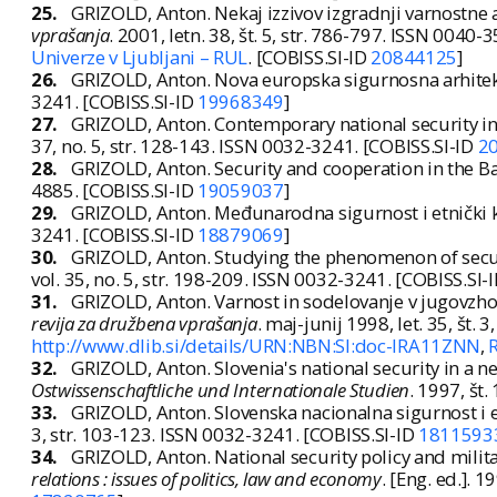
25.
GRIZOLD, Anton. Nekaj izzivov izgradnji varnostne 
vprašanja
. 2001, letn. 38, št. 5, str. 786-797. ISSN 0040-
Univerze v Ljubljani – RUL
. [COBISS.SI-ID
20844125
]
26.
GRIZOLD, Anton. Nova europska sigurnosna arhite
3241. [COBISS.SI-ID
19968349
]
27.
GRIZOLD, Anton. Contemporary national security in t
37, no. 5, str. 128-143. ISSN 0032-3241. [COBISS.SI-ID
2
28.
GRIZOLD, Anton. Security and cooperation in the B
4885. [COBISS.SI-ID
19059037
]
29.
GRIZOLD, Anton. Međunarodna sigurnost i etnički k
3241. [COBISS.SI-ID
18879069
]
30.
GRIZOLD, Anton. Studying the phenomenon of securit
vol. 35, no. 5, str. 198-209. ISSN 0032-3241. [COBISS.SI-
31.
GRIZOLD, Anton. Varnost in sodelovanje v jugovzho
revija za družbena vprašanja
. maj-junij 1998, let. 35, št.
http://www.dlib.si/details/URN:NBN:SI:doc-IRA11ZNN
,
R
32.
GRIZOLD, Anton. Slovenia's national security in a
Ostwissenschaftliche und Internationale Studien
. 1997, št
33.
GRIZOLD, Anton. Slovenska nacionalna sigurnost i
3, str. 103-123. ISSN 0032-3241. [COBISS.SI-ID
1811593
34.
GRIZOLD, Anton. National security policy and milita
relations : issues of politics, law and economy
. [Eng. ed.]. 