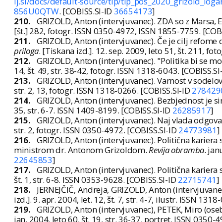
lj.si/docs/default-source/tip/tip_pos_2020_grizold_loga
856U0QTW
. [COBISS.SI-ID
36654173
]
210.
GRIZOLD, Anton (intervjuvanec). ZDA so z Marsa, 
[št.] 282, fotogr. ISSN 0350-4972, ISSN 1855-7759. [COB
211.
GRIZOLD, Anton (intervjuvanec). Če je cilj refome d
priloga
. [Tiskana izd.]. 12. sep. 2009, leto 51, št. 211, 
212.
GRIZOLD, Anton (intervjuvanec). "Politika bi se m
14, št. 49, str. 38-42, fotogr. ISSN 1318-6043. [COBISS.SI
213.
GRIZOLD, Anton (intervjuvanec). Varnost v sodelo
str. 2, 13, fotogr. ISSN 1318-0266. [COBISS.SI-ID
278429
214.
GRIZOLD, Anton (intervjuvanec). Bezbjednost je sin
35, str. 6-7. ISSN 1409-8199. [COBISS.SI-ID
26285917
]
215.
GRIZOLD, Anton (intervjuvanec). Naj vlada odgovar
str. 2, fotogr. ISSN 0350-4972. [COBISS.SI-ID
24773981
]
216.
GRIZOLD, Anton (intervjuvanec). Politična karier
ministrom dr. Antonom Grizoldom.
Revija obramba
. jan
22645853
]
217.
GRIZOLD, Anton (intervjuvanec). Politična karier
št. 1, str. 6-8. ISSN 0353-9628. [COBISS.SI-ID
22715741
]
218.
JERNEJČIČ, Andreja, GRIZOLD, Anton (intervjuvane
izd.]. 9. apr. 2004, let. 12, št. 7, str. 4-7, ilustr. ISSN 13
219.
GRIZOLD, Anton (intervjuvanec), PETEK, Miro (oseb
jan. 2004, leto 60, št. 19, str. 36-37, portret. ISSN 0350