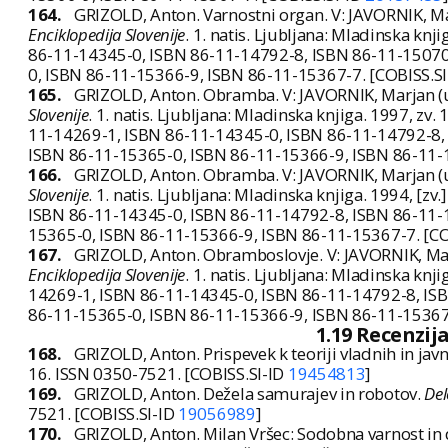
164.
GRIZOLD, Anton. Varnostni organ. V: JAVORNIK, Mar
Enciklopedija Slovenije
. 1. natis. Ljubljana: Mladinska kn
86-11-14345-0, ISBN 86-11-14792-8, ISBN 86-11-15070
0, ISBN 86-11-15366-9, ISBN 86-11-15367-7. [COBISS.S
165.
GRIZOLD, Anton. Obramba. V: JAVORNIK, Marjan (ur
Slovenije
. 1. natis. Ljubljana: Mladinska knjiga. 1997, zv.
11-14269-1, ISBN 86-11-14345-0, ISBN 86-11-14792-8,
ISBN 86-11-15365-0, ISBN 86-11-15366-9, ISBN 86-11-
166.
GRIZOLD, Anton. Obramba. V: JAVORNIK, Marjan (ur
Slovenije
. 1. natis. Ljubljana: Mladinska knjiga. 1994, [z
ISBN 86-11-14345-0, ISBN 86-11-14792-8, ISBN 86-11-
15365-0, ISBN 86-11-15366-9, ISBN 86-11-15367-7. [CO
167.
GRIZOLD, Anton. Obramboslovje. V: JAVORNIK, Marj
Enciklopedija Slovenije
. 1. natis. Ljubljana: Mladinska knji
14269-1, ISBN 86-11-14345-0, ISBN 86-11-14792-8, IS
86-11-15365-0, ISBN 86-11-15366-9, ISBN 86-11-15367
1.19 Recenzija
168.
GRIZOLD, Anton. Prispevek k teoriji vladnih in jav
16. ISSN 0350-7521. [COBISS.SI-ID
19454813
]
169.
GRIZOLD, Anton. Dežela samurajev in robotov.
Del
7521. [COBISS.SI-ID
19056989
]
170.
GRIZOLD, Anton. Milan Vršec: Sodobna varnost in 