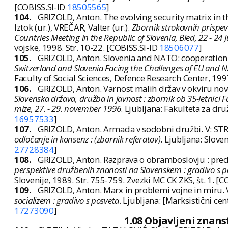
[COBISS.SI-ID
18505565
]
104.
GRIZOLD, Anton. The evolving security matrix in 
Iztok (ur.), VREČAR, Valter (ur.).
Zbornik strokovnih prispev
Countries Meeting in the Republic of Slovenia, Bled, 22 - 24
vojske, 1998. Str. 10-22. [COBISS.SI-ID
18506077
]
105.
GRIZOLD, Anton. Slovenia and NATO: cooperation 
Switzerland and Slovenia Facing the Challenges of EU and 
Faculty of Social Sciences, Defence Research Center, 19
106.
GRIZOLD, Anton. Varnost malih držav v okviru nov
Slovenska država, družba in javnost : zbornik ob 35-letnici F
mize, 27. - 29. november 1996
. Ljubljana: Fakulteta za dr
16957533
]
107.
GRIZOLD, Anton. Armada v sodobni družbi. V: STRM
odločanje in konsenz : (zbornik referatov)
. Ljubljana: Slove
27728384
]
108.
GRIZOLD, Anton. Razprava o obramboslovju : predsta
perspektive družbenih znanosti na Slovenskem : gradivo s po
Slovenije, 1989. Str. 755-759. Zvezki MC CK ZKS, št. 1. [
109.
GRIZOLD, Anton. Marx in problemi vojne in miru. V:
socializem : gradivo s posveta
. Ljubljana: [Marksistični ce
17273090
]
1.08 Objavljeni znan