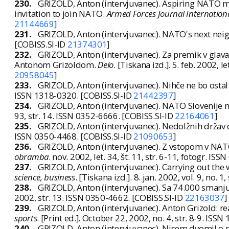
230.
GRIZOLD, Anton (intervjuvanec). Aspiring NATO mem
invitation to join NATO.
Armed Forces Journal Internation
21144669
]
231.
GRIZOLD, Anton (intervjuvanec). NATO's next nei
[COBISS.SI-ID
21374301
]
232.
GRIZOLD, Anton (intervjuvanec). Za premik v glav
Antonom Grizoldom.
Delo
. [Tiskana izd.]. 5. feb. 2002, 
20958045
]
233.
GRIZOLD, Anton (intervjuvanec). Nihče ne bo ostal
ISSN 1318-0320. [COBISS.SI-ID
21442397
]
234.
GRIZOLD, Anton (intervjuvanec). NATO Slovenije 
93, str. 14. ISSN 0352-6666. [COBISS.SI-ID
22164061
]
235.
GRIZOLD, Anton (intervjuvanec). Nedolžnih držav 
ISSN 0350-4468. [COBISS.SI-ID
21090653
]
236.
GRIZOLD, Anton (intervjuvanec). Z vstopom v NATO
obramba
. nov. 2002, let. 34, št. 11, str. 6-11, fotogr. I
237.
GRIZOLD, Anton (intervjuvanec). Carrying out the w
science, business
. [Tiskana izd.]. 8. jan. 2002, vol. 9, no.
238.
GRIZOLD, Anton (intervjuvanec). Sa 74.000 smanj
2002, str. 13. ISSN 0350-4662. [COBISS.SI-ID
22163037
]
239.
GRIZOLD, Anton (intervjuvanec). Anton Grizold: r
sports
. [Print ed.]. October 22, 2002, no. 4, str. 8-9. IS
240.
GRIZOLD, Anton (intervjuvanec). Nisem dvomil o r