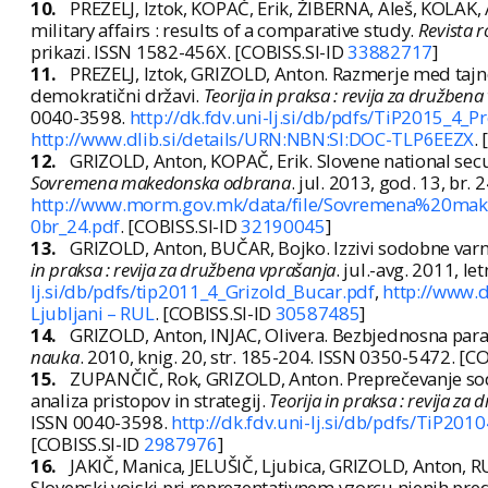
10.
PREZELJ, Iztok, KOPAČ, Erik, ŽIBERNA, Aleš, KOLAK, 
military affairs : results of a comparative study.
Revista r
prikazi. ISSN 1582-456X. [COBISS.SI-ID
33882717
]
11.
PREZELJ, Iztok, GRIZOLD, Anton. Razmerje med tajn
demokratični državi.
Teorija in praksa : revija za družben
0040-3598.
http://dk.fdv.uni-lj.si/db/pdfs/TiP2015_4_Pr
http://www.dlib.si/details/URN:NBN:SI:DOC-TLP6EEZX
.
12.
GRIZOLD, Anton, KOPAČ, Erik. Slovene national secur
Sovremena makedonska odbrana
. jul. 2013, god. 13, br.
http://www.morm.gov.mk/data/file/Sovremena%20
0br_24.pdf
. [COBISS.SI-ID
32190045
]
13.
GRIZOLD, Anton, BUČAR, Bojko. Izzivi sodobne varn
in praksa : revija za družbena vprašanja
. jul.-avg. 2011, l
lj.si/db/pdfs/tip2011_4_Grizold_Bucar.pdf
,
http://www.
Ljubljani – RUL
. [COBISS.SI-ID
30587485
]
14.
GRIZOLD, Anton, INJAC, Olivera. Bezbjednosna par
nauka
. 2010, knig. 20, str. 185-204. ISSN 0350-5472. [C
15.
ZUPANČIČ, Rok, GRIZOLD, Anton. Preprečevanje sodo
analiza pristopov in strategij.
Teorija in praksa : revija za
ISSN 0040-3598.
http://dk.fdv.uni-lj.si/db/pdfs/TiP201
[COBISS.SI-ID
2987976
]
16.
JAKIČ, Manica, JELUŠIČ, Ljubica, GRIZOLD, Anton, R
Slovenski vojski pri reprezentativnem vzorcu njenih pre