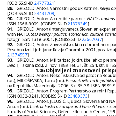
[COBISS.SI-ID
24777821
]
89.
GRIZOLD, Anton. Varnostni poduk Katrine.
Revija o
[COBISS.SI-ID
24431709
]
90.
GRIZOLD, Anton. A credible partner.
NATO's nations 
ISSN 1566-9009. [COBISS.SI-ID
21376349
]
91.
GRIZOLD, Anton (intervjuvanec). Slovenian experien
with NATO.
SLO weekly : politics, economics, culture, scien
fotogr. ISSN 1318-3001. [COBISS.SI-ID
23667037
]
92.
GRIZOLD, Anton. Zavezništvo, ki na obrambnem podro
Posebna izd. Ljubljana: Revija Obramba. 2001, pos. izdaj
21374557
]
93.
GRIZOLD, Anton. Militarizacijo družbe lahko prepre
Delo
. [Tiskana izd.]. 2. nov. 1989, let. 31, št. 254, str. 9
1.06 Objavljeni znanstveni pris
94.
GRIZOLD, Anton. Nekoi iskustva od patot na Republi
(ur.), MILOŠEVSKA, Tanja (ur.).
Perspektivite na Republika
na Republika Makedonija, 2006. Str. 35-38. ISBN 9989-9
95.
GRIZOLD, Anton. Program Partnerstvo za mir i Repu
ISSN 0032-3241. [COBISS.SI-ID
23489373
]
96.
GRIZOLD, Anton, JELUŠIČ, Ljubica. Slovenia and NA
Anton (ur.).
Central-Eastern Europe and Euro-Atlantic securi
Faculty of Social Sciences, Defence Research Center, 19