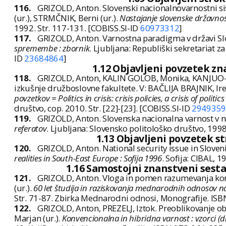
116.
GRIZOLD, Anton. Slovenski nacionalnovarnostni si
(ur.), STRMČNIK, Berni (ur.).
Nastajanje slovenske državnost
1992. Str. 117-131. [COBISS.SI-ID
60973312
]
117.
GRIZOLD, Anton. Varnostna paradigma v državi Slo
spremembe : zbornik
. Ljubljana: Republiški sekretariat z
ID
23684864
]
1.12 Objavljeni povzetek z
118.
GRIZOLD, Anton, KALIN GOLOB, Monika, KANJUO-MR
izkušnje družboslovne fakultete. V: BAČLIJA BRAJNIK, Ire
povzetkov = Politics in crisis: crisis policies, a crisis of polit
društvo, cop. 2010. Str. [22]-[23]. [COBISS.SI-ID
2949359
119.
GRIZOLD, Anton. Slovenska nacionalna varnost v 
referatov
. Ljubljana: Slovensko politološko društvo, 1998.
1.13 Objavljeni povzetek 
120.
GRIZOLD, Anton. National security issue in Sloveni
realities in South-East Europe : Sofija 1996
. Sofija: CIBAL, 
1.16 Samostojni znanstveni sesta
121.
GRIZOLD, Anton. Vloga in pomen razumevanja kon
(ur.).
60 let študija in raziskovanja mednarodnih odnosov n
Str. 71-87. Zbirka Mednarodni odnosi, Monografije. IS
122.
GRIZOLD, Anton, PREZELJ, Iztok. Preoblikovanje 
Marjan (ur.).
Konvencionalna in hibridna varnost : vzorci (d