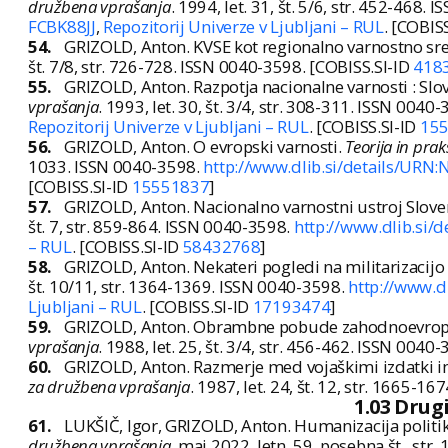
družbena vprašanja
. 1994, let. 31, št. 5/6, str. 452-468.
FCBK88JJ
,
Repozitorij Univerze v Ljubljani – RUL
. [COBIS
54.
GRIZOLD, Anton. KVSE kot regionalno varnostno sr
št. 7/8, str. 726-728. ISSN 0040-3598. [COBISS.SI-ID
418
55.
GRIZOLD, Anton. Razpotja nacionalne varnosti : Slo
vprašanja
. 1993, let. 30, št. 3/4, str. 308-311. ISSN 0040
Repozitorij Univerze v Ljubljani – RUL
. [COBISS.SI-ID
15
56.
GRIZOLD, Anton. O evropski varnosti.
Teorija in pra
1033. ISSN 0040-3598.
http://www.dlib.si/details/URN
[COBISS.SI-ID
15551837
]
57.
GRIZOLD, Anton. Nacionalno varnostni ustroj Slove
št. 7, str. 859-864. ISSN 0040-3598.
http://www.dlib.si
– RUL
. [COBISS.SI-ID
58432768
]
58.
GRIZOLD, Anton. Nekateri pogledi na militarizacijo
št. 10/11, str. 1364-1369. ISSN 0040-3598.
http://www.
Ljubljani – RUL
. [COBISS.SI-ID
17193474
]
59.
GRIZOLD, Anton. Obrambne pobude zahodnoevropsk
vprašanja
. 1988, let. 25, št. 3/4, str. 456-462. ISSN 0040
60.
GRIZOLD, Anton. Razmerje med vojaškimi izdatki i
za družbena vprašanja
. 1987, let. 24, št. 12, str. 1665-
1.03 Drug
61.
LUKŠIČ, Igor, GRIZOLD, Anton. Humanizacija politike 
družbena vprašanja
. maj 2022, letn. 59, posebna št., st