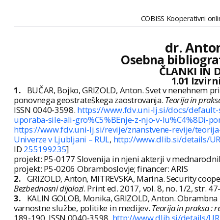
COBISS Kooperativni onlin
dr. Anton
Osebna bibliogra
ČLANKI IN 
1.01 Izvir
1.
BUČAR, Bojko, GRIZOLD, Anton. Svet v nenehnem prime
ponovnega geostrateškega zaostrovanja.
Teorija in praks
ISSN 0040-3598.
https://www.fdv.uni-lj.si/docs/defau
uporaba-sile-ali-gro%C5%BEnje-z-njo-v-lu%C4%8Di-po
https://www.fdv.uni-lj.si/revije/znanstvene-revije/teorij
Univerze v Ljubljani – RUL
,
http://www.dlib.si/details
ID
255199235
]
projekt: P5-0177 Slovenija in njeni akterji v mednarodni
projekt: P5-0206 Obramboslovje; financer: ARIS
2.
GRIZOLD, Anton, MITREVSKA, Marina. Security cooper
Bezbednosni dijalozi
. Print ed. 2017, vol. 8, no. 1/2, str.
3.
KALIN GOLOB, Monika, GRIZOLD, Anton. Obrambna prv
varnostne službe, politike in medijev.
Teorija in praksa : 
189-190. ISSN 0040-3598.
http://www.dlib.si/details