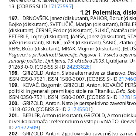
Demilitarizacija Slovenije in nacionalna varnost : zbornik
. 1
13. [COBISS.SI-ID
17173597
]
1.21 Polemika, dis
197.
DRNOVŠEK, Janez (diskutant), PAHOR, Borut (diskut
Bojko (diskutant), SVETLIČIČ, Marjan (diskutant), BEBLE
(diskutant), ČERNE, Fedor (diskutant), SUKIČ, Nataša (di
PETERLE, Lojze (diskutant), JANŠA, Janez (diskutant), ST
Jože (diskutant), KUNIČ, Jožef (diskutant), ŠABIČ, Zlatko
REPE, Božo (diskutant), MRAK, Mojmir (diskutant), JELUŠI
Pogovori o prihodnosti Slovenije. Pogovor 1, V svetu dejavn
zunanje politike : Ljubljana, 13. oktobra 2003
. Ljubljana: U
91263-0-0. [COBISS.SI-ID
24233826
]
198.
GRIZOLD, Anton. Slabe alternative za članstvo.
Del
ISSN 0350-7521, ISSN 1580-3007. [COBISS.SI-ID
21746
199.
KOVAČ, Bogomir, GRIZOLD, Anton, KOVAČIČ PERŠIN, 
politiki in generali premikajo stole na Titaniku.
Delo
,
Sob
ISSN 0350-7521, ISSN 1580-3007. [COBISS.SI-ID
12281
200.
GRIZOLD, Anton. Nato je perspektivno zavezništvo
1318-0320. [COBISS.SI-ID
21745501
]
201.
BEBLER, Anton (diskutant), GRIZOLD, Anton (diskuta
bi velika blamaža : referendum o vstopu v NATO.
Dnevni
ID
21372509
]
202.
GRIZOLD, Anton. Zgodovinsko zavezništvo za nas