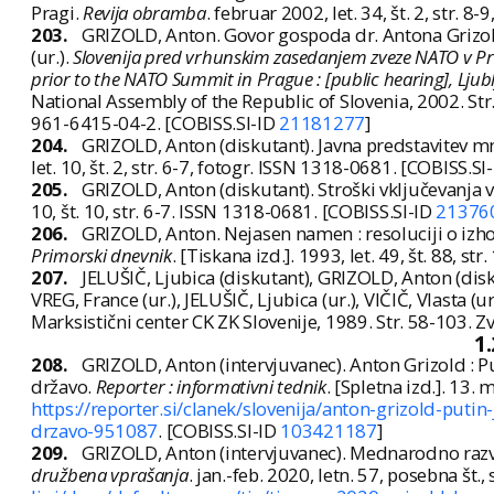
Pragi.
Revija obramba
. februar 2002, let. 34, št. 2, str. 
203.
GRIZOLD, Anton. Govor gospoda dr. Antona Grizold
(ur.).
Slovenija pred vrhunskim zasedanjem zveze NATO v Prag
prior to the NATO Summit in Prague : [public hearing], Ljub
National Assembly of the Republic of Slovenia, 2002. Str
961-6415-04-2. [COBISS.SI-ID
21181277
]
204.
GRIZOLD, Anton (diskutant). Javna predstavitev 
let. 10, št. 2, str. 6-7, fotogr. ISSN 1318-0681. [COBISS.SI
205.
GRIZOLD, Anton (diskutant). Stroški vključevanja 
10, št. 10, str. 6-7. ISSN 1318-0681. [COBISS.SI-ID
21376
206.
GRIZOLD, Anton. Nejasen namen : resoluciji o izho
Primorski dnevnik
. [Tiskana izd.]. 1993, let. 49, št. 88, s
207.
JELUŠIČ, Ljubica (diskutant), GRIZOLD, Anton (disk
VREG, France (ur.), JELUŠIČ, Ljubica (ur.), VIČIČ, Vlasta (ur
Marksistični center CK ZK Slovenije, 1989. Str. 58-103. Z
1
208.
GRIZOLD, Anton (intervjuvanec). Anton Grizold : P
državo.
Reporter : informativni tednik
. [Spletna izd.]. 13.
https://reporter.si/clanek/slovenija/anton-grizold-puti
drzavo-951087
. [COBISS.SI-ID
103421187
]
209.
GRIZOLD, Anton (intervjuvanec). Mednarodno razve
družbena vprašanja
. jan.-feb. 2020, letn. 57, posebna št