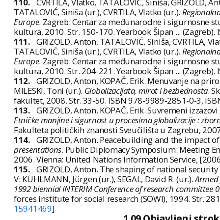
110.
CVRTILA, Vlatko, TATALOVIĆ, Siniša, GRIZOLD, Anto
TATALOVIĆ, Siniša (ur.), CVRTILA, Vlatko (ur.).
Regionalna 
Europe
. Zagreb: Centar za međunarodne i sigurnosne stud
kultura, 2010. Str. 150-170. Yearbook Šipan ... (Zagreb)
111.
GRIZOLD, Anton, TATALOVIĆ, Siniša, CVRTILA, Vlatk
TATALOVIĆ, Siniša (ur.), CVRTILA, Vlatko (ur.).
Regionalna 
Europe
. Zagreb: Centar za međunarodne i sigurnosne stud
kultura, 2010. Str. 204-221. Yearbook Šipan ... (Zagreb)
112.
GRIZOLD, Anton, KOPAČ, Erik. Menuvanje na priroda
MILESKI, Toni (ur.).
Globalizacijata, mirot i bezbednosta
. S
fakultet, 2008. Str. 33-50. ISBN 978-9989-2851-0-3, IS
113.
GRIZOLD, Anton, KOPAČ, Erik. Suvremeni izzazovi s
Etničke manjine i sigurnost u procesima globalizacije : zbor
Fakulteta političkih znanosti Sveučilišta u Zagrebu, 2007
114.
GRIZOLD, Anton. Peacebuilding and the impact of p
presentations
. Public Diplomacy Symposium: Meeting Eme
2006. Vienna: United Nations Information Service, [2006]
115.
GRIZOLD, Anton. The shaping of national security 
V: KÜHLMANN, Jürgen (ur.), SEGAL, David R. (ur.).
Armed f
1992 biennial INTERIM Conference of research committee 01/
forces institute for social research (SOWI), 1994. Str. 
15941469
]
1.09 Objavljeni stro