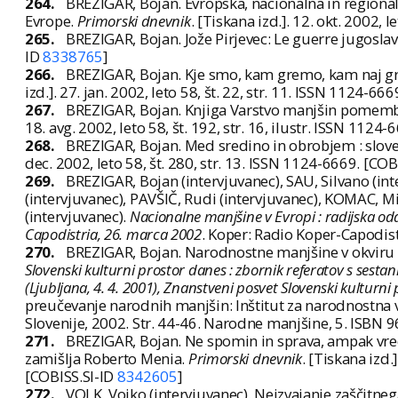
264.
BREZIGAR, Bojan. Evropska, nacionalna in regionaln
Evrope.
Primorski dnevnik
. [Tiskana izd.]. 12. okt. 2002, 
265.
BREZIGAR, Bojan. Jože Pirjevec: Le guerre jugosl
ID
8338765
]
266.
BREZIGAR, Bojan. Kje smo, kam gremo, kam naj g
izd.]. 27. jan. 2002, leto 58, št. 22, str. 11. ISSN 1124-66
267.
BREZIGAR, Bojan. Knjiga Varstvo manjšin pomemb
18. avg. 2002, leto 58, št. 192, str. 16, ilustr. ISSN 1124
268.
BREZIGAR, Bojan. Med sredino in obrobjem : sloven
dec. 2002, leto 58, št. 280, str. 13. ISSN 1124-6669. [COB
269.
BREZIGAR, Bojan (intervjuvanec), SAU, Silvano (in
(intervjuvanec), PAVŠIČ, Rudi (intervjuvanec), KOMAC, M
(intervjuvanec).
Nacionalne manjšine v Evropi : radijska od
Capodistria, 26. marca 2002
. Koper: Radio Koper-Capodist
270.
BREZIGAR, Bojan. Narodnostne manjšine v okviru evr
Slovenski kulturni prostor danes : zbornik referatov s ses
(Ljubljana, 4. 4. 2001), Znanstveni posvet Slovenski kulturni
preučevanje narodnih manjšin: Inštitut za narodnostna 
Slovenije, 2002. Str. 44-46. Narodne manjšine, 5. ISBN 
271.
BREZIGAR, Bojan. Ne spomin in sprava, ampak vredno
zamišlja Roberto Menia.
Primorski dnevnik
. [Tiskana izd.]
[COBISS.SI-ID
8342605
]
272.
VOLK, Vojko (intervjuvanec). Neizvajanje zaščitn