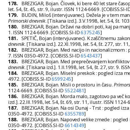
178.
BREZIGAR, Bojan. Človek, ki bere 40 let stare časo
let. 54, št. 45, str. 9, ilustr. ISSN 1124-6669. [COBISS.SI-I
179.
BUDIN, Miloš (intervjuvanec). Dežela je v tem man
Primorski dnevnik
. [Tiskana izd.]. 3.V.1998, let. 54, št. 1
180.
BREZIGAR, Bojan. Državi na dobri poti, kaj pa man
1. ISSN 1124-6669. [COBISS.SI-ID
6375245
]
181.
SPETIČ, Bojan (intervjuvanec). K zaščitnemu zakonu
dnevnik
. [Tiskana izd.]. 22.XI.1998, let. 54, št. 277, str.
182.
BREZIGAR, Bojan. Med nacijo in nacionalizmom : 
7. ISSN 0350-4972. [COBISS.SI-ID
6543437
]
183.
BREZIGAR, Bojan. Med preprečevanjem konfliktov 
dnevnik
. [Tiskana izd.]. 1.II.1998, let. 54, št. 27, str. 9.
184.
BREZIGAR, Bojan. Miselni preskok : pogled izza m
4972. [COBISS.SI-ID
6599245
]
185.
BREZIGAR, Bojan. Misli o prostoru in času.
Primors
1124-6669. [COBISS.SI-ID
5522481
]
186.
BREZIGAR, Bojan. Morda malo, zagotovo pa več kot 
izd.]. 22.III.1998, let. 54, št. 69, str. 11, ilustr. ISSN 112
187.
BREZIGAR, Bojan. Na osi Dunaj - Trst : pogled izz
0350-4972. [COBISS.SI-ID
6355789
]
188.
BREZIGAR, Bojan. Napoved velike zmede : pogled 
0350-4972. [COBISS.SI-ID
6614349
]