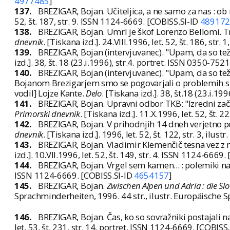
4977485
]
137.
BREZIGAR, Bojan. Učiteljica, a ne samo za nas : ob 
52, št. 187, str. 9. ISSN 1124-6669. [COBISS.SI-ID
489172
138.
BREZIGAR, Bojan. Umrl je škof Lorenzo Bellomi. T
dnevnik
. [Tiskana izd.]. 24.VIII.1996, let. 52, št. 186, st
139.
BREZIGAR, Bojan (intervjuvanec). "Upam, da so te
izd.]. 38, št. 18 (23.i.1996), str.4. portret. ISSN 0350-752
140.
BREZIGAR, Bojan (intervjuvanec). "Upam, da so t
Bojanom Brezigarjem smo se pogovarjali o problemih s kat
vodil] Lojze Kante.
Delo
. [Tiskana izd.]. 38, št.18 (23.i.1
141.
BREZIGAR, Bojan. Upravni odbor TKB: "Izredni zač
Primorski dnevnik
. [Tiskana izd.]. 11.X.1996, let. 52, št.
142.
BREZIGAR, Bojan. V prihodnjih 14 dneh verjetno p
dnevnik
. [Tiskana izd.]. 1996, let. 52, št. 122, str. 3, ilu
143.
BREZIGAR, Bojan. Vladimir Klemenčič tesna vez z man
izd.]. 10.VII.1996, let. 52, št. 149, str. 4. ISSN 1124-6669
144.
BREZIGAR, Bojan. Vrgel sem kamen... : polemiki n
ISSN 1124-6669. [COBISS.SI-ID
4654157
]
145.
BREZIGAR, Bojan.
Zwischen Alpen und Adria : die S
Sprachminderheiten, 1996. 44 str., ilustr. Europäische 
146.
BREZIGAR, Bojan. Čas, ko so sovražniki postajali na
let. 53, št. 231, str. 14, portret. ISSN 1124-6669. [COBISS