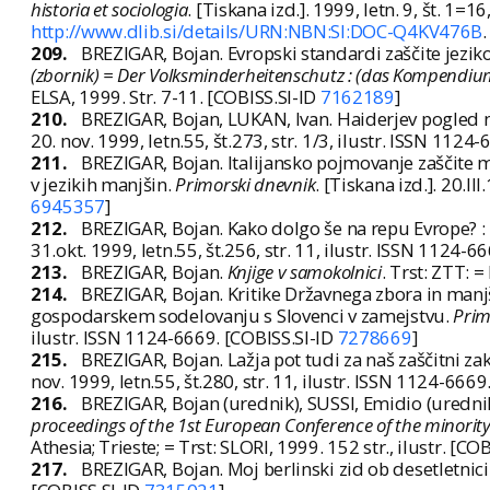
historia et sociologia
. [Tiskana izd.]. 1999, letn. 9, št. 1=
http://www.dlib.si/details/URN:NBN:SI:DOC-Q4KV476B
209.
BREZIGAR, Bojan. Evropski standardi zaščite jezik
(zbornik) = Der Volksminderheitenschutz : (das Kompendium) 
ELSA, 1999. Str. 7-11. [COBISS.SI-ID
7162189
]
210.
BREZIGAR, Bojan, LUKAN, Ivan. Haiderjev pogled 
20. nov. 1999, letn.55, št.273, str. 1/3, ilustr. ISSN 1124
211.
BREZIGAR, Bojan. Italijansko pojmovanje zaščite ma
v jezikih manjšin.
Primorski dnevnik
. [Tiskana izd.]. 20.II
6945357
]
212.
BREZIGAR, Bojan. Kako dolgo še na repu Evrope? :
31.okt. 1999, letn.55, št.256, str. 11, ilustr. ISSN 1124-
213.
BREZIGAR, Bojan.
Knjige v samokolnici
. Trst: ZTT: 
214.
BREZIGAR, Bojan. Kritike Državnega zbora in manjši
gospodarskem sodelovanju s Slovenci v zamejstvu.
Prim
ilustr. ISSN 1124-6669. [COBISS.SI-ID
7278669
]
215.
BREZIGAR, Bojan. Lažja pot tudi za naš zaščitni zak
nov. 1999, letn.55, št.280, str. 11, ilustr. ISSN 1124-666
216.
BREZIGAR, Bojan (urednik), SUSSI, Emidio (uredni
proceedings of the 1st European Conference of the minority d
Athesia; Trieste; = Trst: SLORI, 1999. 152 str., ilustr. [CO
217.
BREZIGAR, Bojan. Moj berlinski zid ob desetletnic