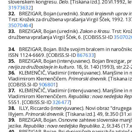
slovenskem kongresu.
Delo
. [Tiskana izd.]. 20.VI.1992, l
31973632
]
32.
BREZIGAR, Bojan (urednik).
Statuti krajevnih uprav in
Trst: Krožek za družbena vprašanja Virgil Šček, 1992. 137
35070464
]
33.
BREZIGAR, Bojan (urednik).
Zakon o Krasu
. Trst: Kr
družbena vprašanja Virgil Šček, 6. [COBISS.SI-ID
350702
34.
BREZIGAR, Bojan. Bliže svojim bralcem in naročni
ISSN 1124-6669. [COBISS.SI-ID
867633
]
35.
BREZIGAR, Bojan (intervjuvanec). Bojan Brezigar, 
revija za družboslovje in kulturo
. 18, št. 140 (1993), str.2
36.
KLEMENČIČ, Vladimir (intervjuvanec). Manjšine in n
Vladimirom Klemenčičem.
Primorski dnevnik
. [Tiskana i
[COBISS.SI-ID
906801
]
37.
KLEMENČIČ, Vladimir (intervjuvanec). Manjšine in n
Vladimirom Klemenčičem.
Republika : nova nedeljska Rep
5551. [COBISS.SI-ID
326477
]
38.
ILLY, Riccardo (intervjuvanec). Novi obraz "druge
Illyjem.
Primorski dnevnik
. [Tiskana izd.]. 49, št.350 (31.
39.
BREZIGAR, Bojan. Osnovne zahteve slovenske manjši
jezike.
Republika : nova nedeljska Republika
. 2, št.345 (17
40.
BREZIGAR, Bojan. Pri dvojezičnih napisih še zdale