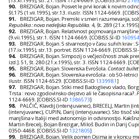
(13.xi.1995), str. 21. ISSN 1124-6669. [COBISS.SI-ID
216
90.
BREZIGAR, Bojan. Posvet le prvi korak k novim od
št.175 (1.vii.1995), str.13. ilustr. ISSN 1124-6669. [COBI
91.
BREZIGAR, Bojan. Premiki v smeri razumevanja, sobiva
Republika : nova nedeljska Republika
. 4, št. 289 (21.x.199
92.
BREZIGAR, Bojan. Relativnost pojmovanja manjšine
(9.vii.1995), str.1. ISSN 1124-6669. [COBISS.SI-ID
16095
93.
BREZIGAR, Bojan. S stvarnostjo v času suhih krav : 
(17.ix.1995), str.13. portret. ISSN 1124-6669. [COBISS.SI
94.
BREZIGAR, Bojan. Simpozij o večjezičnosti znak pre
izd.]. 51, št. 280 (21.x.1995), str. 3. ISSN 1124-6669. [CO
95.
BREZIGAR, Bojan. Slovenska Evrošola.
Contact bullet
96.
BREZIGAR, Bojan. Slovenska evrošola : ob 50-letnici s
ilustr. ISSN 1124-6529. [COBISS.SI-ID
1339981
]
97.
BREZIGAR, Bojan. Stiki med Badoglievo vlado, Borgh
Trsta : novo zgodovinsko dejstvo ali le časopisna raca?.
P
1124-6669. [COBISS.SI-ID
1386573
]
98.
PALČIČ, Klavdij (intervjuvanec), BRECELJ, Martin (i
(intervjuvanec), CUPIN, Darij (intervjuvanec). Sto tisoč s
manjšina v Italiji med avtonomijo in odvisnostjo. Kakšna
Martin Brecelj, Bojan Brezigar, Miloš Budin in Darij Cup
0350-4468. [COBISS.SI-ID
1321805
]
99.
BREZIGAR, Bojan. Velik pomen Osima je v koncu med