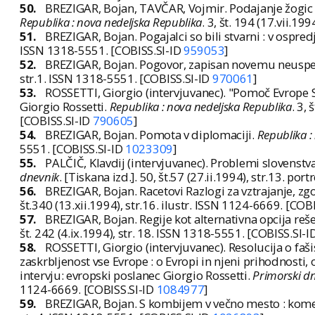
50.
BREZIGAR, Bojan, TAVČAR, Vojmir. Podajanje žogic p
Republika : nova nedeljska Republika
. 3, št. 194 (17.vii.1
51.
BREZIGAR, Bojan. Pogajalci so bili stvarni : v ospred
ISSN 1318-5551. [COBISS.SI-ID
959053
]
52.
BREZIGAR, Bojan. Pogovor, zapisan novemu neusp
str.1. ISSN 1318-5551. [COBISS.SI-ID
970061
]
53.
ROSSETTI, Giorgio (intervjuvanec). "Pomoč Evrope Slo
Giorgio Rossetti.
Republika : nova nedeljska Republika
. 3,
[COBISS.SI-ID
790605
]
54.
BREZIGAR, Bojan. Pomota v diplomaciji.
Republika :
5551. [COBISS.SI-ID
1023309
]
55.
PALČIČ, Klavdij (intervjuvanec). Problemi slovenstva
dnevnik
. [Tiskana izd.]. 50, št.57 (27.ii.1994), str.13. p
56.
BREZIGAR, Bojan. Racetovi Razlogi za vztrajanje, zgo
št.340 (13.xii.1994), str.16. ilustr. ISSN 1124-6669. [COB
57.
BREZIGAR, Bojan. Regije kot alternativna opcija reš
št. 242 (4.ix.1994), str. 18. ISSN 1318-5551. [COBISS.SI-I
58.
ROSSETTI, Giorgio (intervjuvanec). Resolucija o fašis
zaskrbljenost vse Evrope : o Evropi in njeni prihodnosti, o
intervju: evropski poslanec Giorgio Rossetti.
Primorski d
1124-6669. [COBISS.SI-ID
1084977
]
59.
BREZIGAR, Bojan. S kombijem v večno mesto : kom