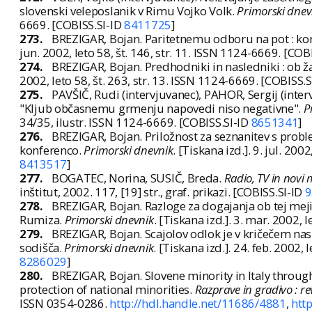
slovenski veleposlanik v Rimu Vojko Volk.
Primorski dnev
6669. [COBISS.SI-ID
8411725
]
273.
BREZIGAR, Bojan. Paritetnemu odboru na pot : kor
jun. 2002, leto 58, št. 146, str. 11. ISSN 1124-6669. [COB
274.
BREZIGAR, Bojan. Predhodniki in nasledniki : ob ž
2002, leto 58, št. 263, str. 13. ISSN 1124-6669. [COBISS.
275.
PAVŠIČ, Rudi (intervjuvanec), PAHOR, Sergij (inter
"Kljub občasnemu grmenju napovedi niso negativne".
P
34/35, ilustr. ISSN 1124-6669. [COBISS.SI-ID
8651341
]
276.
BREZIGAR, Bojan. Priložnost za seznanitev s prob
konferenco.
Primorski dnevnik
. [Tiskana izd.]. 9. jul. 200
8413517
]
277.
BOGATEC, Norina, SUSIČ, Breda.
Radio, TV in novi m
inštitut, 2002. 117, [19] str., graf. prikazi. [COBISS.SI-ID
9
278.
BREZIGAR, Bojan. Razloge za dogajanja ob tej meji
Rumiza.
Primorski dnevnik
. [Tiskana izd.]. 3. mar. 2002, 
279.
BREZIGAR, Bojan. Scajolov odlok je v kričečem na
sodišča.
Primorski dnevnik
. [Tiskana izd.]. 24. feb. 2002, 
8286029
]
280.
BREZIGAR, Bojan. Slovene minority in Italy throu
protection of national minorities.
Razprave in gradivo : r
ISSN 0354-0286.
http://hdl.handle.net/11686/4881
,
htt