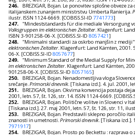
246.
BREZIGAR, Bojan. Le ponovitev splošne obveze za o
italijanskem zunanjem ministrstvu Umberta Ranierija.
P
ilustr. ISSN 1124-6669. [COBISS.SI-ID
7741773
]
247.
"Mindeststandards für die mediale Versorgung von
Volksgruppen im elektronischen Zeitalter
. Klagenfurt: Lan
ISBN 3-901258-06-X. [COBISS.SI-ID
8057421
]
248.
"Minimalni standardi za oskrbo manjšin z mediji" :
elektronischen Zeitalter
. Klagenfurt: Land Kärnten, 2001. 
06-X. [COBISS.SI-ID
8057677
]
249.
"Minimum Standard of the Medial Supply for Minori
im elektronischen Zeitalter
. Klagenfurt: Land Kärnten, 200
901258-06-X. [COBISS.SI-ID
8057165
]
250.
BREZIGAR, Bojan. Nenadomestljiva vloga Slovencev
srečanje.
Primorski dnevnik
. [Tiskana izd.]. 4. jul. 2001, 
251.
BREZIGAR, Bojan. Okvirna konvencija postaja deja
2001, letn. 57, št. 126, str. 14. ISSN 1124-6669. [COBISS.
252.
BREZIGAR, Bojan. Politične volitve in Slovenci v It
[Tiskana izd.]. 27. maj 2001, letn. 57, št. 126, str. 11, i
253.
BREZIGAR, Bojan. Predstavili sklepno poročilo ital
znanosti in umetnosti.
Primorski dnevnik
. [Tiskana izd.].
7971917
]
254.
BREZIGAR, Bojan. Prosto po Beckettu : razprava o