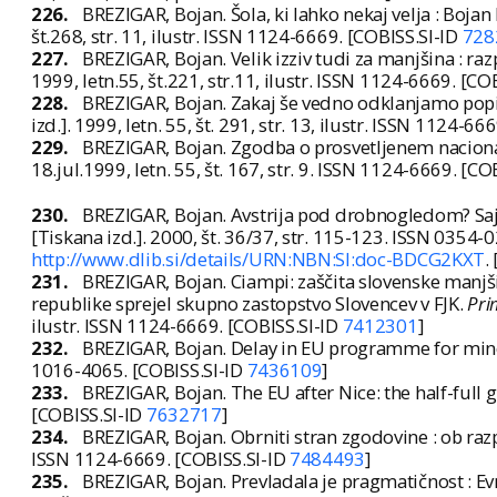
226.
BREZIGAR, Bojan. Šola, ki lahko nekaj velja : Bojan
št.268, str. 11, ilustr. ISSN 1124-6669. [COBISS.SI-ID
728
227.
BREZIGAR, Bojan. Velik izziv tudi za manjšina : ra
1999, letn.55, št.221, str.11, ilustr. ISSN 1124-6669. [CO
228.
BREZIGAR, Bojan. Zakaj še vedno odklanjamo popis
izd.]. 1999, letn. 55, št. 291, str. 13, ilustr. ISSN 1124-6
229.
BREZIGAR, Bojan. Zgodba o prosvetljenem naciona
18.jul.1999, letn. 55, št. 167, str. 9. ISSN 1124-6669. [CO
230.
BREZIGAR, Bojan. Avstrija pod drobnogledom? Saj 
[Tiskana izd.]. 2000, št. 36/37, str. 115-123. ISSN 0354-
http://www.dlib.si/details/URN:NBN:SI:doc-BDCG2KXT
.
231.
BREZIGAR, Bojan. Ciampi: zaščita slovenske manjši
republike sprejel skupno zastopstvo Slovencev v FJK.
Pri
ilustr. ISSN 1124-6669. [COBISS.SI-ID
7412301
]
232.
BREZIGAR, Bojan. Delay in EU programme for mino
1016-4065. [COBISS.SI-ID
7436109
]
233.
BREZIGAR, Bojan. The EU after Nice: the half-full g
[COBISS.SI-ID
7632717
]
234.
BREZIGAR, Bojan. Obrniti stran zgodovine : ob ra
ISSN 1124-6669. [COBISS.SI-ID
7484493
]
235.
BREZIGAR, Bojan. Prevladala je pragmatičnost : Evr