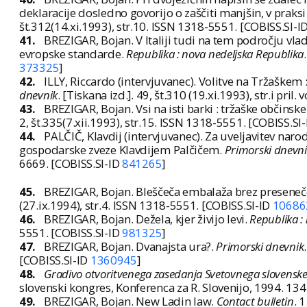
deklaracije dosledno govorijo o zaščiti manjšin, v praksi
št.312(14.xi.1993), str.10. ISSN 1318-5551. [COBISS.SI-I
41.
BREZIGAR, Bojan. V Italiji tudi na tem področju v
evropske standarde.
Republika : nova nedeljska Republika
373325
]
42.
ILLY, Riccardo (intervjuvanec). Volitve na Tržaške
dnevnik
. [Tiskana izd.]. 49, št.310 (19.xi.1993), str.i pri
43.
BREZIGAR, Bojan. Vsi na isti barki : tržaške občinsk
2, št.335(7.xii.1993), str.15. ISSN 1318-5551. [COBISS.SI
44.
PALČIČ, Klavdij (intervjuvanec). Za uveljavitev nar
gospodarske zveze Klavdijem Palčičem.
Primorski dnevni
6669. [COBISS.SI-ID
841265
]
45.
BREZIGAR, Bojan. Bleščeča embalaža brez preseneč
(27.ix.1994), str.4. ISSN 1318-5551. [COBISS.SI-ID
10686
46.
BREZIGAR, Bojan. Dežela, kjer živijo levi.
Republika :
5551. [COBISS.SI-ID
981325
]
47.
BREZIGAR, Bojan. Dvanajsta ura?.
Primorski dnevnik
[COBISS.SI-ID
1360945
]
48.
Gradivo otvoritvenega zasedanja Svetovnega slovenskega
slovenski kongres, Konferenca za R. Slovenijo, 1994. 134
49.
BREZIGAR, Bojan. New Ladin law.
Contact bulletin
. 