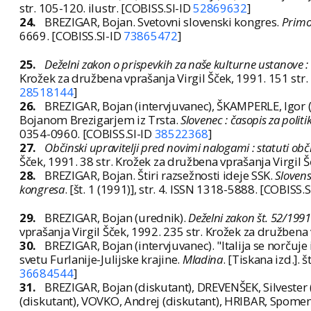
str. 105-120. ilustr. [COBISS.SI-ID
52869632
]
24.
BREZIGAR, Bojan. Svetovni slovenski kongres.
Primo
6669. [COBISS.SI-ID
73865472
]
25.
Deželni zakon o prispevkih za naše kulturne ustanove :
Krožek za družbena vprašanja Virgil Šček, 1991. 151 str.
28518144
]
26.
BREZIGAR, Bojan (intervjuvanec), ŠKAMPERLE, Igor (os
Bojanom Brezigarjem iz Trsta.
Slovenec : časopis za politi
0354-0960. [COBISS.SI-ID
38522368
]
27.
Občinski upravitelji pred novimi nalogami : statuti obč
Šček, 1991. 38 str. Krožek za družbena vprašanja Virgil Š
28.
BREZIGAR, Bojan. Štiri razsežnosti ideje SSK.
Slovens
kongresa
. [št. 1 (1991)], str. 4. ISSN 1318-5888. [COBISS.
29.
BREZIGAR, Bojan (urednik).
Deželni zakon št. 52/1991
vprašanja Virgil Šček, 1992. 235 str. Krožek za družbena 
30.
BREZIGAR, Bojan (intervjuvanec). "Italija se norčuj
svetu Furlanije-Julijske krajine.
Mladina
. [Tiskana izd.]. 
36684544
]
31.
BREZIGAR, Bojan (diskutant), DREVENŠEK, Silvester 
(diskutant), VOVKO, Andrej (diskutant), HRIBAR, Spomenk