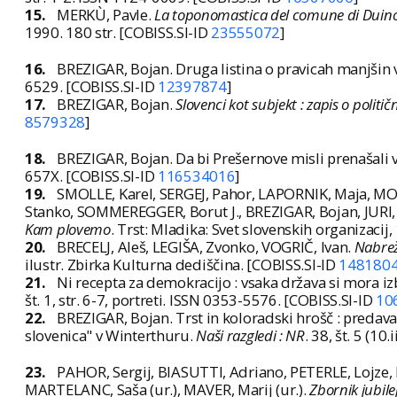
15.
MERKÙ, Pavle.
La toponomastica del comune di Duino A
1990. 180 str. [COBISS.SI-ID
23555072
]
16.
BREZIGAR, Bojan. Druga listina o pravicah manjšin 
6529. [COBISS.SI-ID
12397874
]
17.
BREZIGAR, Bojan.
Slovenci kot subjekt : zapis o politi
8579328
]
18.
BREZIGAR, Bojan. Da bi Prešernove misli prenašali v
657X. [COBISS.SI-ID
116534016
]
19.
SMOLLE, Karel, SERGEJ, Pahor, LAPORNIK, Maja, MOČ
Stanko, SOMMEREGGER, Borut J., BREZIGAR, Bojan, JURI, 
Kam plovemo
. Trst: Mladika: Svet slovenskih organizacij, 
20.
BRECELJ, Aleš, LEGIŠA, Zvonko, VOGRIČ, Ivan.
Nabrež
ilustr. Zbirka Kulturna dediščina. [COBISS.SI-ID
148180
21.
Ni recepta za demokracijo : vsaka država si mora iz
št. 1, str. 6-7, portreti. ISSN 0353-5576. [COBISS.SI-ID
10
22.
BREZIGAR, Bojan. Trst in koloradski hrošč : predav
slovenica" v Winterthuru.
Naši razgledi : NR
. 38, št. 5 (1
23.
PAHOR, Sergij, BIASUTTI, Adriano, PETERLE, Lojze, 
MARTELANC, Saša (ur.), MAVER, Marij (ur.).
Zbornik jubil