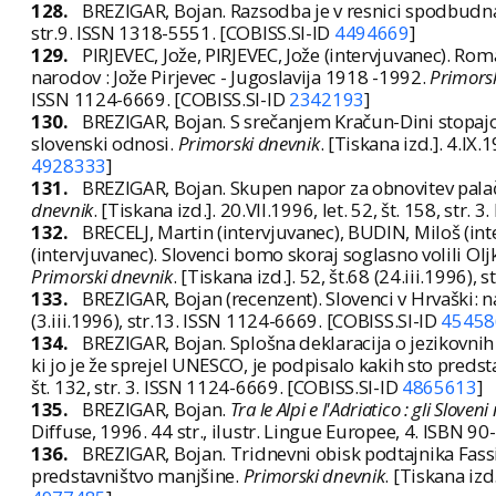
128.
BREZIGAR, Bojan. Razsodba je v resnici spodbudna
str.9. ISSN 1318-5551. [COBISS.SI-ID
4494669
]
129.
PIRJEVEC, Jože, PIRJEVEC, Jože (intervjuvanec). Rom
narodov : Jože Pirjevec - Jugoslavija 1918 -1992.
Primors
ISSN 1124-6669. [COBISS.SI-ID
2342193
]
130.
BREZIGAR, Bojan. S srečanjem Kračun-Dini stopajo o
slovenski odnosi.
Primorski dnevnik
. [Tiskana izd.]. 4.IX.
4928333
]
131.
BREZIGAR, Bojan. Skupen napor za obnovitev pal
dnevnik
. [Tiskana izd.]. 20.VII.1996, let. 52, št. 158, str
132.
BRECELJ, Martin (intervjuvanec), BUDIN, Miloš (int
(intervjuvanec). Slovenci bomo skoraj soglasno volili O
Primorski dnevnik
. [Tiskana izd.]. 52, št.68 (24.iii.1996)
133.
BREZIGAR, Bojan (recenzent). Slovenci v Hrvaški: 
(3.iii.1996), str.13. ISSN 1124-6669. [COBISS.SI-ID
45458
134.
BREZIGAR, Bojan. Splošna deklaracija o jezikovnih p
ki jo je že sprejel UNESCO, je podpisalo kakih sto preds
št. 132, str. 3. ISSN 1124-6669. [COBISS.SI-ID
4865613
]
135.
BREZIGAR, Bojan.
Tra le Alpi e l'Adriatico : gli Slove
Diffuse, 1996. 44 str., ilustr. Lingue Europee, 4. ISBN 
136.
BREZIGAR, Bojan. Tridnevni obisk podtajnika Fassi
predstavništvo manjšine.
Primorski dnevnik
. [Tiskana izd