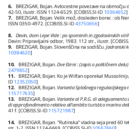
6.
BREZIGAR, Bojan. Avtocestne povezave na območju d
42-50, ilustr. ISSN 1124-6529. [COBISS.SI-ID
10364652
]
7.
BREZIGAR, Bojan. Velik mož, dosleden borec : ob Nen
ISSN 0350-4972. [COBISS.SI-ID
43750656
]
8.
Devin, dom Lepe Vide : po spominih in zgodovinskih viri
Devin: Pripravljalni odbor, 1983. 112 str., ilustr. [COBISS
9.
BREZIGAR, Bojan. Slovenščina na sodišču.
Jadranski ko
10384620
]
10.
BREZIGAR, Bojan.
Dve štirni : (zapis o političnem delu)
2479852
]
11.
BREZIGAR, Bojan. Ko je Wilfan oporekal Mussolinij
ID
12352050
]
12.
BREZIGAR, Bojan.
Varianta Splošnega regulacijskega n
115717635
]
13.
BREZIGAR, Bojan.
Variante al P.R.G. di adeguamento al 
di approfondimento relativa all'ambito turistico marino del
41 f. [COBISS.SI-ID
115721987
]
14.
BREZIGAR, Bojan. "Rutinska" vladna seja pred 60 leti
str. 1-2. ISSN 1124-6669. [COBISS.SI-ID
10567660
]