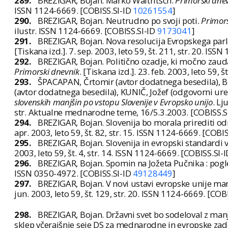
289.
BREZIGAR, Bojan. Marko Waltritsch.
Primorski dne
ISSN 1124-6669. [COBISS.SI-ID
10261554
]
290.
BREZIGAR, Bojan. Neutrudno po svoji poti.
Primors
ilustr. ISSN 1124-6669. [COBISS.SI-ID
9173041
]
291.
BREZIGAR, Bojan. Nova resolucija Evropskega parl
[Tiskana izd.]. 7. sep. 2003, leto 59, št. 211, str. 20. IS
292.
BREZIGAR, Bojan. Politično ozadje, ki močno zaud
Primorski dnevnik
. [Tiskana izd.]. 23. feb. 2003, leto 59,
293.
ŠPACAPAN, Črtomir (avtor dodatnega besedila), B
(avtor dodatnega besedila), KUNIČ, Jožef (odgovorni ure
slovenskih manjšin po vstopu Slovenije v Evropsko unijo
. Lj
str. Aktualne mednarodne teme, 16/5.3.2003. [COBISS.S
294.
BREZIGAR, Bojan. Slovenija bo morala prirediti od
apr. 2003, leto 59, št. 82, str. 15. ISSN 1124-6669. [COBI
295.
BREZIGAR, Bojan. Slovenija in evropski standardi
2003, leto 59, št. 4, str. 14. ISSN 1124-6669. [COBISS.SI-
296.
BREZIGAR, Bojan. Spomin na Jožeta Pučnika : pogl
ISSN 0350-4972. [COBISS.SI-ID
49128449
]
297.
BREZIGAR, Bojan. V novi ustavi evropske unije m
jun. 2003, leto 59, št. 129, str. 20. ISSN 1124-6669. [COB
298.
BREZIGAR, Bojan. Državni svet bo sodeloval z manjš
sklep včerajšnje seje DS za mednarodne in evropske za