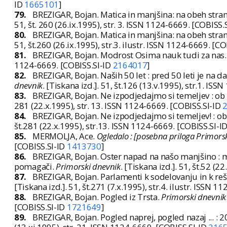
ID
1665101
]
79.
BREZIGAR, Bojan. Matica in manjšina: na obeh stran
51, št. 260 (26.ix.1995), str. 3. ISSN 1124-6669. [COBISS.
80.
BREZIGAR, Bojan. Matica in manjšina: na obeh stran
51, št.260 (26.ix.1995), str.3. ilustr. ISSN 1124-6669. [C
81.
BREZIGAR, Bojan. Modrost Osima nauk tudi za nas
1124-6669. [COBISS.SI-ID
2164017
]
82.
BREZIGAR, Bojan. Naših 50 let : pred 50 leti je na 
dnevnik
. [Tiskana izd.]. 51, št.126 (13.v.1995), str.1. IS
83.
BREZIGAR, Bojan. Ne izpodjedajmo si temeljev : ob
281 (22.x.1995), str. 13. ISSN 1124-6669. [COBISS.SI-ID
84.
BREZIGAR, Bojan. Ne izpodjedajmo si temeljev! : o
št.281 (22.x.1995), str.13. ISSN 1124-6669. [COBISS.SI-I
85.
MERMOLJA, Ace.
Ogledalo : [posebna priloga Primors
[COBISS.SI-ID
1413730
]
86.
BREZIGAR, Bojan. Oster napad na našo manjšino : man
pomagači.
Primorski dnevnik
. [Tiskana izd.]. 51, št.52 (
87.
BREZIGAR, Bojan. Parlamenti k sodelovanju in k rešit
[Tiskana izd.]. 51, št.271 (7.x.1995), str.4. ilustr. ISSN 
88.
BREZIGAR, Bojan. Pogled iz Trsta.
Primorski dnevnik
[COBISS.SI-ID
1721649
]
89.
BREZIGAR, Bojan. Pogled naprej, pogled nazaj ... : 