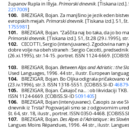
županov Rupla in Illyja.
Primorski dnevnik
. [Tiskana izd.]
2217009
]
100.
BREZIGAR, Bojan. Za manjšino je jezik eden bistven
evropskih mejah.
Primorski dnevnik
. [Tiskana izd.]. 51, š
1755981
]
101.
BREZIGAR, Bojan. "Zaščita naj bo taka, da jo bo man
Primorski dnevnik
. [Tiskana izd.]. 51, št.28 (29.i.1995), 
102.
CECOTTI, Sergio (intervjuvanec). Zgodovina nam je 
dobre volje na obeh straneh : Sergio Cecotti, predsednik
(26.xi.1995), str.14-15. portret. ISSN 1124-6669. [COBIS
103.
BREZIGAR, Bojan.
Between Alps and Adriatic : the S
Used Languages, 1996. 44 str., ilustr. European langua
104.
BREZIGAR, Bojan. Bo Oljka odigrala pričakovano v
(23.iv.1996), str.3. ISSN 1318-5551. [COBISS.SI-ID
46879
105.
BREZIGAR, Bojan. Čakajoč na... : ob likvidaciji TKB.
ISSN 1124-6669. [COBISS.SI-ID
5091405
]
106.
BREZIGAR, Bojan (intervjuvanec). Časopis za vse Sl
dnevnik iz Trsta? Pogovarjali smo se z odgovornim ur
št. 64, str. 18, ilustr., portret. ISSN 0350-4468. [COBISS.S
107.
BREZIGAR, Bojan.
Des Alpes à l'Adriatique : les Slo
Langues Moins Répandues, 1996. 44 str., ilustr. Langue