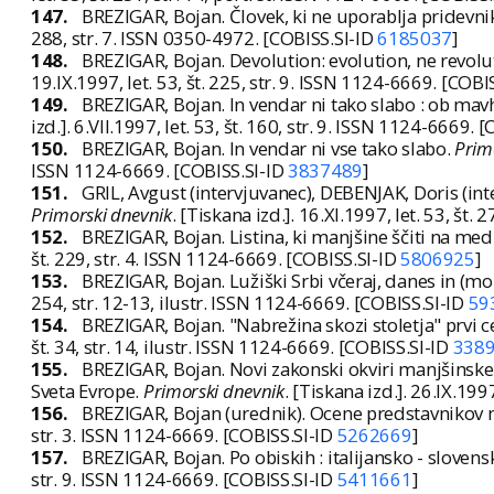
147.
BREZIGAR, Bojan. Človek, ki ne uporablja pridevni
288, str. 7. ISSN 0350-4972. [COBISS.SI-ID
6185037
]
148.
BREZIGAR, Bojan. Devolution: evolution, ne revol
19.IX.1997, let. 53, št. 225, str. 9. ISSN 1124-6669. [COBI
149.
BREZIGAR, Bojan. In vendar ni tako slabo : ob ma
izd.]. 6.VII.1997, let. 53, št. 160, str. 9. ISSN 1124-6669.
150.
BREZIGAR, Bojan. In vendar ni vse tako slabo.
Prim
ISSN 1124-6669. [COBISS.SI-ID
3837489
]
151.
GRIL, Avgust (intervjuvanec), DEBENJAK, Doris (inte
Primorski dnevnik
. [Tiskana izd.]. 16.XI.1997, let. 53, št
152.
BREZIGAR, Bojan. Listina, ki manjšine ščiti na me
št. 229, str. 4. ISSN 1124-6669. [COBISS.SI-ID
5806925
]
153.
BREZIGAR, Bojan. Lužiški Srbi včeraj, danes in (mor
254, str. 12-13, ilustr. ISSN 1124-6669. [COBISS.SI-ID
59
154.
BREZIGAR, Bojan. "Nabrežina skozi stoletja" prvi ce
št. 34, str. 14, ilustr. ISSN 1124-6669. [COBISS.SI-ID
338
155.
BREZIGAR, Bojan. Novi zakonski okviri manjšinske z
Sveta Evrope.
Primorski dnevnik
. [Tiskana izd.]. 26.IX.199
156.
BREZIGAR, Bojan (urednik). Ocene predstavnikov 
str. 3. ISSN 1124-6669. [COBISS.SI-ID
5262669
]
157.
BREZIGAR, Bojan. Po obiskih : italijansko - slovens
str. 9. ISSN 1124-6669. [COBISS.SI-ID
5411661
]