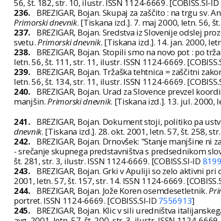
56, št. 182, str. 10, ilustr. ISSN 1124-6669. [COBISS.SI-ID
236.
BREZIGAR, Bojan. Skupaj za zaščito : na trgu sv. An
Primorski dnevnik
. [Tiskana izd.]. 7. maj 2000, letn. 56, š
237.
BREZIGAR, Bojan. Sredstva iz Slovenije odslej proz
svetu.
Primorski dnevnik
. [Tiskana izd.]. 14. jan. 2000, le
238.
BREZIGAR, Bojan. Stopili smo na novo pot : po trža
letn. 56, št. 111, str. 11, ilustr. ISSN 1124-6669. [COBISS
239.
BREZIGAR, Bojan. Tržaška tehtnica = zaščitni zako
letn. 56, št. 134, str. 11, ilustr. ISSN 1124-6669. [COBISS
240.
BREZIGAR, Bojan. Urad za Slovence prevzel koordi
manjšin.
Primorski dnevnik
. [Tiskana izd.]. 13. jul. 2000,
241.
BREZIGAR, Bojan. Dokument stoji, politiko pa ustv
dnevnik
. [Tiskana izd.]. 28. okt. 2001, letn. 57, št. 258, 
242.
BREZIGAR, Bojan. Drnovšek: "Stanje manjšine ni za
- srečanje skupnega predstavništva s predsednikom slo
št. 281, str. 3, ilustr. ISSN 1124-6669. [COBISS.SI-ID
819
243.
BREZIGAR, Bojan. Grki v Apuliji so zelo aktivni pri
2001, letn. 57, št. 157, str. 14. ISSN 1124-6669. [COBISS.
244.
BREZIGAR, Bojan. Jože Koren osemdesetletnik.
Pri
portret. ISSN 1124-6669. [COBISS.SI-ID
7556913
]
245.
BREZIGAR, Bojan. Klic v sili uredništva italijansk
avg. 2001, letn. 57, št. 200, str. 3, ilustr. ISSN 1124-666