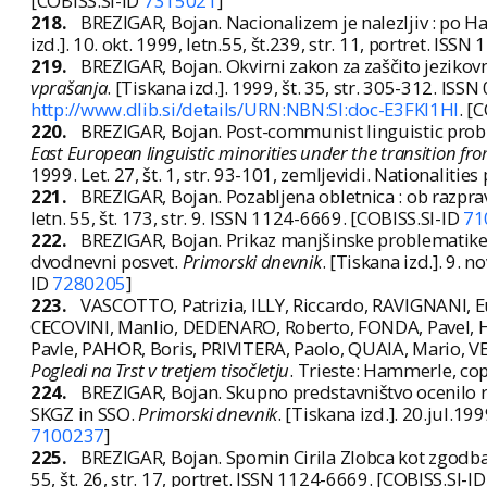
[COBISS.SI-ID
7315021
]
218.
BREZIGAR, Bojan. Nacionalizem je nalezljiv : po Ha
izd.]. 10. okt. 1999, letn.55, št.239, str. 11, portret. IS
219.
BREZIGAR, Bojan. Okvirni zakon za zaščito jezikovni
vprašanja
. [Tiskana izd.]. 1999, št. 35, str. 305-312. IS
http://www.dlib.si/details/URN:NBN:SI:doc-E3FKI1HI
. [
220.
BREZIGAR, Bojan. Post-communist linguistic proble
East European linguistic minorities under the transitio
1999. Let. 27, št. 1, str. 93-101, zemljevidi. Nationalitie
221.
BREZIGAR, Bojan. Pozabljena obletnica : ob razpr
letn. 55, št. 173, str. 9. ISSN 1124-6669. [COBISS.SI-ID
71
222.
BREZIGAR, Bojan. Prikaz manjšinske problematike v
dvodnevni posvet.
Primorski dnevnik
. [Tiskana izd.]. 9. n
ID
7280205
]
223.
VASCOTTO, Patrizia, ILLY, Riccardo, RAVIGNANI, E
CECOVINI, Manlio, DEDENARO, Roberto, FONDA, Pavel, 
Pavle, PAHOR, Boris, PRIVITERA, Paolo, QUAIA, Mario, VE
Pogledi na Trst v tretjem tisočletju
. Trieste: Hammerle, cop
224.
BREZIGAR, Bojan. Skupno predstavništvo ocenilo r
SKGZ in SSO.
Primorski dnevnik
. [Tiskana izd.]. 20.jul.199
7100237
]
225.
BREZIGAR, Bojan. Spomin Cirila Zlobca kot zgodb
55, št. 26, str. 17, portret. ISSN 1124-6669. [COBISS.SI-I