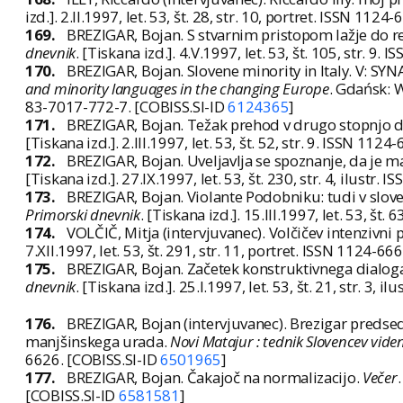
izd.]. 2.II.1997, let. 53, št. 28, str. 10, portret. ISSN 112
169.
BREZIGAR, Bojan. S stvarnim pristopom lažje do re
dnevnik
. [Tiskana izd.]. 4.V.1997, let. 53, št. 105, str. 9
170.
BREZIGAR, Bojan. Slovene minority in Italy. V: SY
and minority languages in the changing Europe
. Gdańsk: 
83-7017-772-7. [COBISS.SI-ID
6124365
]
171.
BREZIGAR, Bojan. Težak prehod v drugo stopnjo d
[Tiskana izd.]. 2.III.1997, let. 53, št. 52, str. 9. ISSN 112
172.
BREZIGAR, Bojan. Uveljavlja se spoznanje, da je man
[Tiskana izd.]. 27.IX.1997, let. 53, št. 230, str. 4, ilustr
173.
BREZIGAR, Bojan. Violante Podobniku: tudi v sloven
Primorski dnevnik
. [Tiskana izd.]. 15.III.1997, let. 53, št.
174.
VOLČIČ, Mitja (intervjuvanec). Volčičev intenzivni 
7.XII.1997, let. 53, št. 291, str. 11, portret. ISSN 1124-6
175.
BREZIGAR, Bojan. Začetek konstruktivnega dialoga
dnevnik
. [Tiskana izd.]. 25.I.1997, let. 53, št. 21, str. 3,
176.
BREZIGAR, Bojan (intervjuvanec). Brezigar predsed
manjšinskega urada.
Novi Matajur : tednik Slovencev vide
6626. [COBISS.SI-ID
6501965
]
177.
BREZIGAR, Bojan. Čakajoč na normalizacijo.
Večer
[COBISS.SI-ID
6581581
]