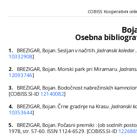
COBISS Kooperativni onlin
Boj
Osebna bibliogra
1.
BREZIGAR, Bojan. Sesljan v načrtih.
Jadranski koledar ..
10332908
]
2.
BREZIGAR, Bojan. Morski park pri Miramaru.
Jadransk
12093746
]
3.
BREZIGAR, Bojan. Bodočnost nabrežinskih kamnolo
[COBISS.SI-ID
12140082
]
4.
BREZIGAR, Bojan. Črne gradnje na Krasu.
Jadranski ko
10353644
]
5.
BREZIGAR, Bojan. Počasni premiki : (ob sodnih posto
1978, str. 57-60. ISSN 1124-6529. [COBISS.SI-ID
122688