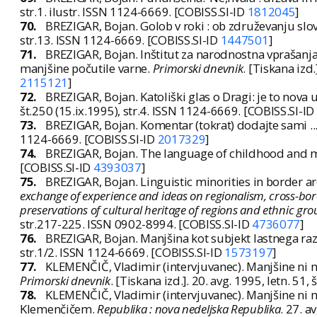
str.1. ilustr. ISSN 1124-6669. [COBISS.SI-ID
1812045
]
70.
BREZIGAR, Bojan. Golob v roki : ob združevanju slo
str.13. ISSN 1124-6669. [COBISS.SI-ID
1447501
]
71.
BREZIGAR, Bojan. Inštitut za narodnostna vprašanja
manjšine počutile varne.
Primorski dnevnik
. [Tiskana izd.
2115121
]
72.
BREZIGAR, Bojan. Katoliški glas o Dragi: je to nova 
št.250 (15.ix.1995), str.4. ISSN 1124-6669. [COBISS.SI-ID
73.
BREZIGAR, Bojan. Komentar (tokrat) dodajte sami ..
1124-6669. [COBISS.SI-ID
2017329
]
74.
BREZIGAR, Bojan. The language of childhood and m
[COBISS.SI-ID
4393037
]
75.
BREZIGAR, Bojan. Linguistic minorities in border a
exchange of experience and ideas on regionalism, cross-bo
preservations of cultural heritage of regions and ethnic gro
str.217-225. ISSN 0902-8994. [COBISS.SI-ID
4736077
]
76.
BREZIGAR, Bojan. Manjšina kot subjekt lastnega ra
str.1/2. ISSN 1124-6669. [COBISS.SI-ID
1573197
]
77.
KLEMENČIČ, Vladimir (intervjuvanec). Manjšine ni mo
Primorski dnevnik
. [Tiskana izd.]. 20. avg. 1995, letn. 51
78.
KLEMENČIČ, Vladimir (intervjuvanec). Manjšine ni mo
Klemenčičem.
Republika : nova nedeljska Republika
. 27. a