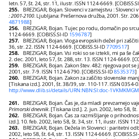
letn. 57, št. 24, str. 11, ilustr. ISSN 1124-6669. [COBISS.S
255.
BREZIGAR, Bojan. Slovenci v zamejstvu : Slovenci v A
: 2001-2100
. Ljubljana: Prešernova družba, 2001. Str. 2
4871988
]
256.
BREZIGAR, Bojan. Tujec po rodu, domačin po src
1124-6669. [COBISS.SI-ID
1596787
]
257.
BREZIGAR, Bojan. Vloga evropskih dežel pri zaščit
36, str. 22. ISSN 1124-6669. [COBISS.SI-ID
7709517
]
258.
BREZIGAR, Bojan. Vsi roki so se iztekli, mi pa še č
2. dec. 2001, leto 57, št. 288, str. 13. ISSN 1124-6669. [
259.
BREZIGAR, Bojan. Zakon štev. 482: njegova pot se je
2001, str. 7-9. ISSN 1124-6790. [COBISS.SI-ID
8535373
]
260.
BREZIGAR, Bojan. Zakon za zaščito slovenske manjši
[Tiskana izd.]. 2001, št. 38/39, str. 110-117. ISSN 0354-
http://www.dlib.si/details/URN:NBN:SI:doc-1VKMKMG
261.
BREZIGAR, Bojan. Čas je, da mladi prevzamejo vaj
Primorski dnevnik
. [Tiskana izd.]. 2. jun. 2002, leto 58, 
262.
BREZIGAR, Bojan. Čas za razmišljanje o prihodnos
izd.]. 10. feb. 2002, leto 58, št. 34, str. 11, ilustr. ISSN 
263.
BREZIGAR, Bojan. Dežela in Slovenci : paritetni odbo
2002, leto 58, št. 64, str. 13. ISSN 1124-6669. [COBISS.SI