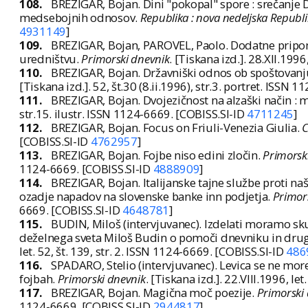
108.
BREZIGAR, Bojan. Dini "pokopal" spore : srečanje Di
medsebojnih odnosov.
Republika : nova nedeljska Republ
4931149
]
109.
BREZIGAR, Bojan, PAROVEL, Paolo. Dodatne pripom
uredništvu.
Primorski dnevnik
. [Tiskana izd.]. 28.XII.1996
110.
BREZIGAR, Bojan. Državniški odnos ob spoštovanju
[Tiskana izd.]. 52, št.30 (8.ii.1996), str.3. portret. ISSN
111.
BREZIGAR, Bojan. Dvojezičnost na alzaški način : 
str.15. ilustr. ISSN 1124-6669. [COBISS.SI-ID
4711245
]
112.
BREZIGAR, Bojan. Focus on Friuli-Venezia Giulia.
C
[COBISS.SI-ID
4762957
]
113.
BREZIGAR, Bojan. Fojbe niso edini zločin.
Primorsk
1124-6669. [COBISS.SI-ID
4888909
]
114.
BREZIGAR, Bojan. Italijanske tajne službe proti na
ozadje napadov na slovenske banke inn podjetja.
Primor
6669. [COBISS.SI-ID
4648781
]
115.
BUDIN, Miloš (intervjuvanec). Izdelati moramo sku
deželnega sveta Miloš Budin o pomoči dnevniku in dru
let. 52, št. 139, str. 2. ISSN 1124-6669. [COBISS.SI-ID
486
116.
SPADARO, Stelio (intervjuvanec). Levica se ne mo
fojbah.
Primorski dnevnik
. [Tiskana izd.]. 22.VIII.1996, le
117.
BREZIGAR, Bojan. Magična moč poezije.
Primorski
1124-6669. [COBISS.SI-ID
2944817
]