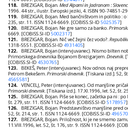
118.
BREZIGAR, Bojan.
Med Alpami in Jadranom : Slovenci 
1996. 44 str., ilustr. Evropski jeziki, 4. ISBN 90-74851-2
119.
BREZIGAR, Bojan. Med bančništvom in politiko : o 
235, str. 11. ISSN 1124-6669. [COBISS.SI-ID
5025357
]
120.
BREZIGAR, Bojan. Ne gre samo za banko.
Primorsk
6669. [COBISS.SI-ID
5002317
]
121.
BREZIGAR, Bojan. Nič več žejni čez vodo?.
Republik
1318-5551. [COBISS.SI-ID
4931405
]
122.
BREZIGAR, Bojan (intervjuvanec). Nismo bilten n
Primorskega dnevnika Bojanom Brezigarjem.
Dnevnik
. 
[COBISS.SI-ID
4530765
]
123.
BEKEŠ, Peter (intervjuvanec). Nov odnos naj prepr
Petrom Bekešem.
Primorski dnevnik
. [Tiskana izd.]. 52, 
4565581
]
124.
VENCELJ, Peter (intervjuvanec). Od manjšine pričak
Primorski dnevnik
. [Tiskana izd.]. 17.XI.1996, let. 52, št.
125.
BREZIGAR, Bojan. Piše se konec, začetka pa ni : po 
št. 279, str. 11. ISSN 1124-6669. [COBISS.SI-ID
5178957
]
126.
BREZIGAR, Bojan. Predstavništvo manjšine pred 
52, št. 214, str. 1. ISSN 1124-6669. [COBISS.SI-ID
496570
127.
BREZIGAR, Bojan. Priložnost, ki je ne smemo zamud
11.VIII.1996, let. 52, št. 176, str. 9. ISSN 1124-6669. [CO