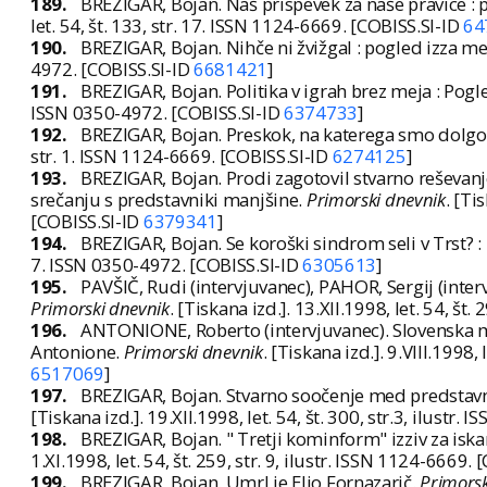
189.
BREZIGAR, Bojan. Naš prispevek za naše pravice : 
let. 54, št. 133, str. 17. ISSN 1124-6669. [COBISS.SI-ID
64
190.
BREZIGAR, Bojan. Nihče ni žvižgal : pogled izza me
4972. [COBISS.SI-ID
6681421
]
191.
BREZIGAR, Bojan. Politika v igrah brez meja : Pogl
ISSN 0350-4972. [COBISS.SI-ID
6374733
]
192.
BREZIGAR, Bojan. Preskok, na katerega smo dolgo 
str. 1. ISSN 1124-6669. [COBISS.SI-ID
6274125
]
193.
BREZIGAR, Bojan. Prodi zagotovil stvarno reševan
srečanju s predstavniki manjšine.
Primorski dnevnik
. [Ti
[COBISS.SI-ID
6379341
]
194.
BREZIGAR, Bojan. Se koroški sindrom seli v Trst? :
7. ISSN 0350-4972. [COBISS.SI-ID
6305613
]
195.
PAVŠIČ, Rudi (intervjuvanec), PAHOR, Sergij (inte
Primorski dnevnik
. [Tiskana izd.]. 13.XII.1998, let. 54, št
196.
ANTONIONE, Roberto (intervjuvanec). Slovenska ma
Antonione.
Primorski dnevnik
. [Tiskana izd.]. 9.VIII.1998,
6517069
]
197.
BREZIGAR, Bojan. Stvarno soočenje med predstavn
[Tiskana izd.]. 19.XII.1998, let. 54, št. 300, str.3, ilustr
198.
BREZIGAR, Bojan. " Tretji kominform" izziv za iska
1.XI.1998, let. 54, št. 259, str. 9, ilustr. ISSN 1124-6669.
199.
BREZIGAR, Bojan. Umrl je Elio Fornazarič.
Primorsk