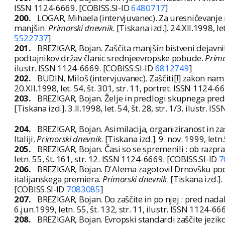
ISSN 1124-6669. [COBISS.SI-ID
6480717
]
200.
LOGAR, Mihaela (intervjuvanec). Za uresničevanje
manjšin.
Primorski dnevnik
. [Tiskana izd.]. 24.XII.1998, l
5522737
]
201.
BREZIGAR, Bojan. Zaščita manjšin bistveni dejavnik
podtajnikov držav članic srednjeevropske pobude.
Primo
ilustr. ISSN 1124-6669. [COBISS.SI-ID
6812749
]
202.
BUDIN, Miloš (intervjuvanec). Zaščiti[!] zakon na
20.XII.1998, let. 54, št. 301, str. 11, portret. ISSN 1124-
203.
BREZIGAR, Bojan. Želje in predlogi skupnega predsta
[Tiskana izd.]. 3.II.1998, let. 54, št. 28, str. 1/3, ilustr.
204.
BREZIGAR, Bojan. Asimilacija, organiziranost in zaš
Italiji.
Primorski dnevnik
. [Tiskana izd.]. 9. nov. 1999, let
205.
BREZIGAR, Bojan. Časi so se spremenili : ob razpr
letn. 55, št. 161, str. 12. ISSN 1124-6669. [COBISS.SI-ID
7
206.
BREZIGAR, Bojan. D'Alema zagotovil Drnovšku pod
italijanskega premiera.
Primorski dnevnik
. [Tiskana izd.].
[COBISS.SI-ID
7083085
]
207.
BREZIGAR, Bojan. Do zaščite in po njej : pred na
6.jun.1999, letn. 55, št. 132, str. 11, ilustr. ISSN 1124-6
208.
BREZIGAR, Bojan. Evropski standardi zaščite jezik