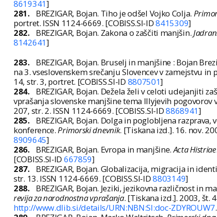
8619341
]
281.
BREZIGAR, Bojan. Tiho je odšel Vojko Colja.
Primor
portret. ISSN 1124-6669. [COBISS.SI-ID
8415309
]
282.
BREZIGAR, Bojan. Zakona o zaščiti manjšin.
Jadrans
8142641
]
283.
BREZIGAR, Bojan. Bruselj in manjšine : Bojan Brez
na 3. vseslovenskem srečanju Slovencev v zamejstvu in 
14, str. 3, portret. [COBISS.SI-ID
8807501
]
284.
BREZIGAR, Bojan. Dežela želi v celoti udejanjiti zaš
vprašanja slovenske manjšine tema Illyjevih pogovorov v
207, str. 2. ISSN 1124-6669. [COBISS.SI-ID
8868941
]
285.
BREZIGAR, Bojan. Dolga in poglobljena razprava, 
konference.
Primorski dnevnik
. [Tiskana izd.]. 16. nov. 20
8909645
]
286.
BREZIGAR, Bojan. Evropa in manjšine.
Acta Histriae
[COBISS.SI-ID
667859
]
287.
BREZIGAR, Bojan. Globalizacija, migracija in ident
str. 13. ISSN 1124-6669. [COBISS.SI-ID
8803149
]
288.
BREZIGAR, Bojan. Jeziki, jezikovna različnost in m
revija za narodnostna vprašanja
. [Tiskana izd.]. 2003, št.
http://www.dlib.si/details/URN:NBN:SI:doc-ZDYROUW7