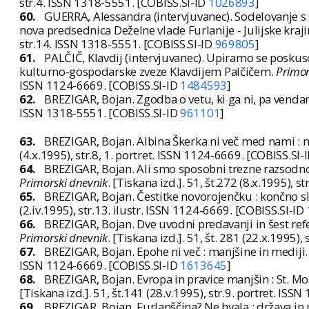
str.4. ISSN 1318-5551. [COBISS.SI-ID
1026893
]
60.
GUERRA, Alessandra (intervjuvanec). Sodelovanje s 
nova predsednica Deželne vlade Furlanije - Julijske kraj
str.14. ISSN 1318-5551. [COBISS.SI-ID
969805
]
61.
PALČIČ, Klavdij (intervjuvanec). Upiramo se posk
kulturno-gospodarske zveze Klavdijem Palčičem.
Primor
ISSN 1124-6669. [COBISS.SI-ID
1484593
]
62.
BREZIGAR, Bojan. Zgodba o vetu, ki ga ni, pa vendar
ISSN 1318-5551. [COBISS.SI-ID
961101
]
63.
BREZIGAR, Bojan. Albina Škerka ni več med nami :
(4.x.1995), str.8, 1. portret. ISSN 1124-6669. [COBISS.SI-
64.
BREZIGAR, Bojan. Ali smo sposobni trezne razsodnosti
Primorski dnevnik
. [Tiskana izd.]. 51, št.272 (8.x.1995),
65.
BREZIGAR, Bojan. Čestitke novorojenčku : končno sl
(2.iv.1995), str.13. ilustr. ISSN 1124-6669. [COBISS.SI-ID
66.
BREZIGAR, Bojan. Dve uvodni predavanji in šest re
Primorski dnevnik
. [Tiskana izd.]. 51, št. 281 (22.x.1995)
67.
BREZIGAR, Bojan. Epohe ni več : manjšine in mediji
ISSN 1124-6669. [COBISS.SI-ID
1613645
]
68.
BREZIGAR, Bojan. Evropa in pravice manjšin : St. Mo
[Tiskana izd.]. 51, št.141 (28.v.1995), str.9. portret. IS
69.
BREZIGAR, Bojan. Furlanščina? Ne,hvala : država in