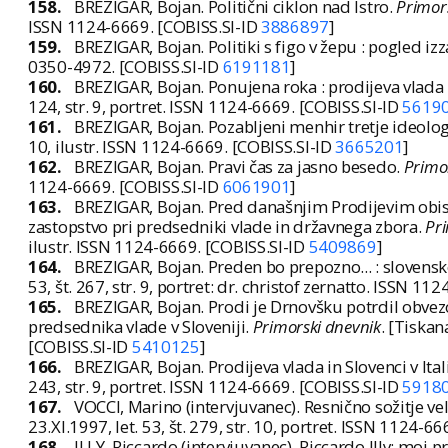
158.
BREZIGAR, Bojan. Politični ciklon nad Istro.
Primor
ISSN 1124-6669. [COBISS.SI-ID
3886897
]
159.
BREZIGAR, Bojan. Politiki s figo v žepu : pogled iz
0350-4972. [COBISS.SI-ID
6191181
]
160.
BREZIGAR, Bojan. Ponujena roka : prodijeva vlada
124, str. 9, portret. ISSN 1124-6669. [COBISS.SI-ID
5619
161.
BREZIGAR, Bojan. Pozabljeni menhir tretje ideolog
10, ilustr. ISSN 1124-6669. [COBISS.SI-ID
3665201
]
162.
BREZIGAR, Bojan. Pravi čas za jasno besedo.
Primo
1124-6669. [COBISS.SI-ID
6061901
]
163.
BREZIGAR, Bojan. Pred današnjim Prodijevim obis
zastopstvo pri predsedniki vlade in državnega zbora.
Pri
ilustr. ISSN 1124-6669. [COBISS.SI-ID
5409869
]
164.
BREZIGAR, Bojan. Preden bo prepozno... : slovensko
53, št. 267, str. 9, portret: dr. christof zernatto. ISSN 1
165.
BREZIGAR, Bojan. Prodi je Drnovšku potrdil obvezo 
predsednika vlade v Sloveniji.
Primorski dnevnik
. [Tiskana
[COBISS.SI-ID
5410125
]
166.
BREZIGAR, Bojan. Prodijeva vlada in Slovenci v Italij
243, str. 9, portret. ISSN 1124-6669. [COBISS.SI-ID
5918
167.
VOCCI, Marino (intervjuvanec). Resnično sožitje vel
23.XI.1997, let. 53, št. 279, str. 10, portret. ISSN 1124-6
168.
ILLY, Riccardo (intervjuvanec). Riccardo Illy: moj