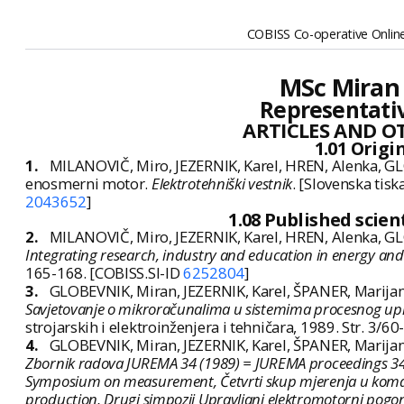
COBISS Co-operative Online
MSc Miran 
Representativ
ARTICLES AND 
1.01 Origin
1.
MILANOVIČ, Miro, JEZERNIK, Karel, HREN, Alenka, GLO
enosmerni motor.
Elektrotehniški vestnik
. [Slovenska tisk
2043652
]
1.08 Published scien
2.
MILANOVIČ, Miro, JEZERNIK, Karel, HREN, Alenka, GLO
Integrating research, industry and education in energy an
165-168. [COBISS.SI-ID
6252804
]
3.
GLOBEVNIK, Miran, JEZERNIK, Karel, ŠPANER, Marijan.
Savjetovanje o mikroračunalima u sistemima procesnog uprav
strojarskih i elektroinženjera i tehničara, 1989. Str. 3/6
4.
GLOBEVNIK, Miran, JEZERNIK, Karel, ŠPANER, Marijan
Zbornik radova JUREMA 34 (1989) = JUREMA proceedings 34 (1
Symposium on measurement, Četvrti skup mjerenja u koma
production, Drugi simpozij Upravljani elektromotorni pogon