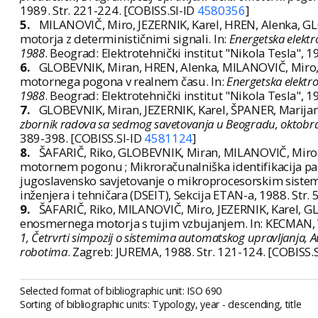
1989. Str. 221-224. [COBISS.SI-ID
4580356
]
5.
MILANOVIČ, Miro, JEZERNIK, Karel, HREN, Alenka, G
motorja z determinističnimi signali. In:
Energetska elektr
1988
. Beograd: Elektrotehnički institut "Nikola Tesla", 
6.
GLOBEVNIK, Miran, HREN, Alenka, MILANOVIČ, Miro, 
motornega pogona v realnem času. In:
Energetska elektr
1988
. Beograd: Elektrotehnički institut "Nikola Tesla", 
7.
GLOBEVNIK, Miran, JEZERNIK, Karel, ŠPANER, Marija
zbornik radova sa sedmog savetovanja u Beogradu, oktobr
389-398. [COBISS.SI-ID
4581124
]
8.
ŠAFARIČ, Riko, GLOBEVNIK, Miran, MILANOVIČ, Miro, 
motornem pogonu ; Mikroračunalniška identifikacija pa
jugoslavensko savjetovanje o mikroprocesorskim sistemim
inženjera i tehničara (DSEIT), Sekcija ETAN-a, 1988. Str.
9.
ŠAFARIČ, Riko, MILANOVIČ, Miro, JEZERNIK, Karel, G
enosmernega motorja s tujim vzbujanjem. In: KECMAN, Vo
1, Četrvrti simpozij o sistemima automatskog upravljanja, A
robotima
. Zagreb: JUREMA, 1988. Str. 121-124. [COBISS.
Selected format of bibliographic unit: ISO 690
Sorting of bibliographic units: Typology, year - descending, title