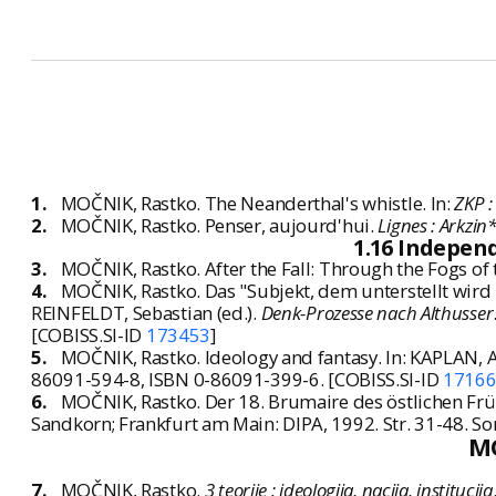
1.
MOČNIK, Rastko. The Neanderthal's whistle. In:
ZKP :
2.
MOČNIK, Rastko. Penser, aujourd'hui.
Lignes : Arkzin
1.16 Indepen
3.
MOČNIK, Rastko. After the Fall: Through the Fogs of 
4.
MOČNIK, Rastko. Das "Subjekt, dem unterstellt wird z
REINFELDT, Sebastian (ed.).
Denk-Prozesse nach Althusser
[COBISS.SI-ID
173453
]
5.
MOČNIK, Rastko. Ideology and fantasy. In: KAPLAN, An
86091-594-8, ISBN 0-86091-399-6. [COBISS.SI-ID
1716
6.
MOČNIK, Rastko. Der 18. Brumaire des östlichen Früh
Sandkorn; Frankfurt am Main: DIPA, 1992. Str. 31-48. 
M
7.
MOČNIK, Rastko.
3 teorije : ideologija, nacija, institucija