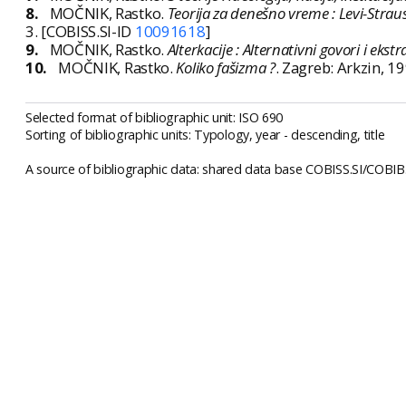
8.
MOČNIK, Rastko.
Teorija za denešno vreme : Levi-Strau
3. [COBISS.SI-ID
10091618
]
9.
MOČNIK, Rastko.
Alterkacije : Alternativni govori i ekst
10.
MOČNIK, Rastko.
Koliko fašizma ?
. Zagreb: Arkzin, 19
Selected format of bibliographic unit: ISO 690
Sorting of bibliographic units: Typology, year - descending, title
A source of bibliographic data: shared data base COBISS.SI/COBIB.S