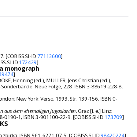
 37. [COBISS.SI-ID
77113600
]
ISS.SI-ID
172429
]
n a monograph
49474
]
ÖKE, Henning (ed.), MÜLLER, Jens Christian (ed.),
-Sonderbände, Neue Folge, 228. ISBN 3-88619-228-8.
London; New York: Verso, 1993. Str. 139-156. ISBN 0-
sen aus dem ehemaligen Jugoslawien
. Graz [i. e.] Linz:
38-0190-1, ISBN 3-901100-22-9. [COBISS.SI-ID
173709
]
KS
nžna zbirka. ISBN 961-6271-07-5. [COBISS.SI-ID
98420224
]