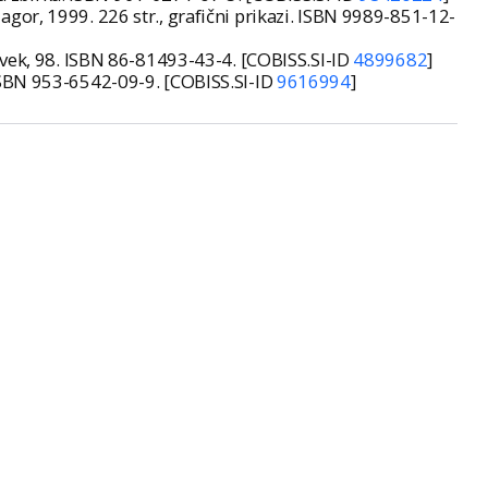
Magor, 1999. 226 str., grafični prikazi. ISBN 9989-851-12-
XX vek, 98. ISBN 86-81493-43-4. [COBISS.SI-ID
4899682
]
1. ISBN 953-6542-09-9. [COBISS.SI-ID
9616994
]