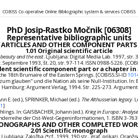
COBISS Co-operative Online Bibliographic system & services COBISS
PhD Josip-Rastko Močnik [06308]
Representative bibliographic units
ARTICLES AND OTHER COMPONENT PARTS
1.01 Original scientific article
 beauty and the east
. Ljubljana: Digital Media Lab. 1997, str.
*
. Septembre 1993, št. 20, str. 97-114. ISSN 0988-5226. [COB
dent scientific component part or a chapter i
the 18th Brumaire of the Eastern Springs. [COBISS.SI-ID
101
um glauben" und die Nation als seine Null-Institution. In: B
. Hamburg: Argument Verlag, 1994. Str. 225-273. Argument
n E. (ed.), SPRINKER, Michael (ed.).
The Althusserian legacy
. 
61
]
lings. In: GAISBACHER, Johann (ed.).
Krieg in Europa : Analy
Sonderreihe der Ost-West-Gegeninformationen, 1. ISBN 3-76
ONOGRAPHS AND OTHER COMPLETED WOR
2.01 Scientific monograph
. Ljubljana: Založba /*cf., 1999. 190 str., graf. prikazi. Ora