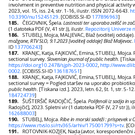
involvment in preventive nutrition and physical activi
2023, vol. 15, iss. 24, str. 1-16, ilustr. ISSN 2072-6643.
h
10.3390/nu15245129
. [COBISS.SI-ID
177896963
]
185.
ČEGOVNIK, Špela.
Lastnosti ter uporaba zelišč in za
(1 datoteka PDF (V, 41 str.)), ilustr.
Repozitorij Univerze
186.
STUBELJ, Mojca, MALJEVAC, Blaž (voditelj oddaje)
možgane, RTV SLO, 9.1.2023 [voditelj oddaje] Blaž Maljevac
.
ID
137706243
]
187.
KRANJC, Katja, FAJKOVIĆ, Emina, STUBELJ, Mojca. Pa
sectional survey.
Slovenian journal of public health
. [Tiska
https://doi.org10.2478/sjph-2023-0002
,
http://www.dli
0002
. [COBISS.SI-ID
136187651
]
188.
KRANJC, Katja, FAJKOVIĆ, Emina, STUBELJ, Mojca. Pa
sectional survey = Pogled staršev na uporabo probiotikov
public health
. [Tiskana izd.]. 2023, letn. 62, št. 1, str. 5
184724739
]
189.
ŠUŠTERŠIČ RADOJČIĆ, Špela.
Polifenoli iz sadja in 
Radojčić], 2023. Spletni vir (1 datoteka PDF (V, 27 str.)), i
162688003
]
190.
STUBELJ, Mojca.
Ribe in morski sadeži : prispevek v
https://www.rtvslo.si/rtv365/arhiv/175001799?s=tv
. [CO
191.
ROTOVNIK-KOZJEK, Nada (avtor, korespondenčni a