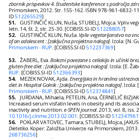
zbornik prispevkov 4. študentske konference s področja zdra
Primorskem, 2012. Str. 155-162. ISBN 978-961-6832-11
ID
512265529
]
51.
GUSTINČIČ KLUN, Nuša, STUBELJ, Mojca. Vpliv veget
letn. 14, št. 2, str. 25-30. [COBISS.SI-ID
512288057
]
52.
GUSTINČIČ KLUN, Nuša.
Vpliv vegetarijanstva na vn
of an adolescent : [zaključna projektna naloga]
. Izola: [N. G
Primorskem - RUP
. [COBISS.SI-ID
512237369
]
53.
ŽABERL, Eva.
Bolezni povezane s celiakijo in učinki br
gluten-free diet : [zaključna projektna naloga]
. Izola: [E. Žab
RUP
. [COBISS.SI-ID
512366393
]
54.
MEZEK NOVAK, Ajda.
Energijska in hranilna ustreznos
diet in Hospital Golnik : [zaključna projektna naloga]
. Izola:
Primorskem - RUP
. [COBISS.SI-ID
512374841
]
55.
JURDANA, Mihaela, PETELIN, Ana, ČERNELIČ BIZJAK,
Increased serum visfatin levels in obesity and its asso
inactivity and nutrition.
e-SPEN journal
. 2013, vol. 8, iss.
10.1016/j.clnme.2013.02.001
. [COBISS.SI-ID
512347961
56.
POKLAR VATOVEC, Tamara, STUBELJ, Mojca, JAKUS,
Dietetika
. Koper: Založba Univerze na Primorskem, 2013. 
268736256
]