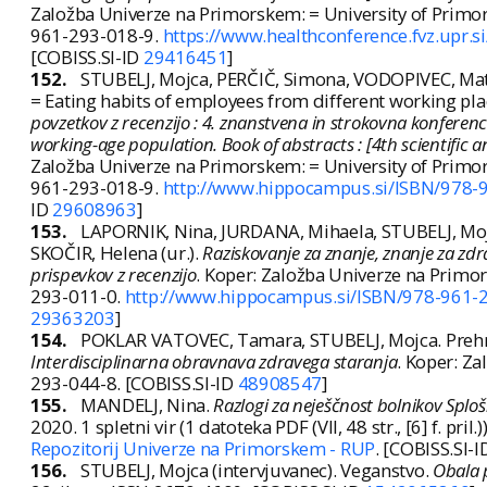
Založba Univerze na Primorskem: = University of Primor
961-293-018-9.
https://www.healthconference.fvz.upr
[COBISS.SI-ID
29416451
]
152.
STUBELJ, Mojca, PERČIČ, Simona, VODOPIVEC, Mati
= Eating habits of employees from different working plac
povzetkov z recenzijo : 4. znanstvena in strokovna konfere
working-age population. Book of abstracts : [4th scientific
Založba Univerze na Primorskem: = University of Primor
961-293-018-9.
http://www.hippocampus.si/ISBN/978-
ID
29608963
]
153.
LAPORNIK, Nina, JURDANA, Mihaela, STUBELJ, Mojca.
SKOČIR, Helena (ur.).
Raziskovanje za znanje, znanje za zdr
prispevkov z recenzijo
. Koper: Založba Univerze na Primo
293-011-0.
http://www.hippocampus.si/ISBN/978-961-
29363203
]
154.
POKLAR VATOVEC, Tamara, STUBELJ, Mojca. Prehrans
Interdisciplinarna obravnava zdravega staranja
. Koper: Z
293-044-8. [COBISS.SI-ID
48908547
]
155.
MANDELJ, Nina.
Razlogi za neješčnost bolnikov Splo
2020. 1 spletni vir (1 datoteka PDF (VII, 48 str., [6] f. pril.))
Repozitorij Univerze na Primorskem - RUP
. [COBISS.SI-
156.
STUBELJ, Mojca (intervjuvanec). Veganstvo.
Obala 