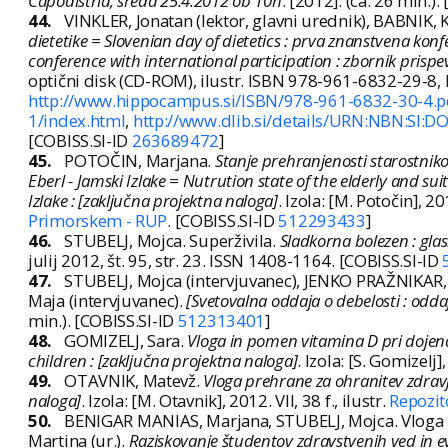
Capodistria, sreda 25.4.2012 ob 10h
. [2012]. (ca. 26 min.)
44.
VINKLER, Jonatan (lektor, glavni urednik), BABNIK,
dietetike = Slovenian day of dietetics : prva znanstvena konf
conference with international participation : zbornik prisp
optični disk (CD-ROM), ilustr. ISBN 978-961-6832-29-8
http://www.hippocampus.si/ISBN/978-961-6832-30-4.p
1/index.html
,
http://www.dlib.si/details/URN:NBN:S
[COBISS.SI-ID
263689472
]
45.
POTOČIN, Marjana.
Stanje prehranjenosti starostnik
Eberl - Jamski Izlake = Nutrution state of the elderly and sui
Izlake : [zaključna projektna naloga]
. Izola: [M. Potočin], 2012
Primorskem - RUP
. [COBISS.SI-ID
512293433
]
46.
STUBELJ, Mojca. Superživila.
Sladkorna bolezen : glas
julij 2012, št. 95, str. 23. ISSN 1408-1164. [COBISS.SI-ID
47.
STUBELJ, Mojca (intervjuvanec), JENKO PRAŽNIKAR, Z
Maja (intervjuvanec).
[Svetovalna oddaja o debelosti : odda
min.). [COBISS.SI-ID
512313401
]
48.
GOMIZELJ, Sara.
Vloga in pomen vitamina D pri dojenč
children : [zaključna projektna naloga]
. Izola: [S. Gomizelj]
49.
OTAVNIK, Matevž.
Vloga prehrane za ohranitev zdravja
naloga]
. Izola: [M. Otavnik], 2012. VII, 38 f., ilustr.
Repozit
50.
BENIGAR MANIAS, Marjana, STUBELJ, Mojca. Vloga pr
Martina (ur.).
Raziskovanje študentov zdravstvenih ved in ev