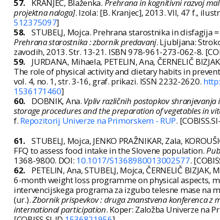
57.
KRANJEC, Blaženka.
Prehrana in kognitivni razvoj mal
projektna naloga]
. Izola: [B. Kranjec], 2013. VII, 47 f., ilust
512375097
]
58.
STUBELJ, Mojca. Prehrana starostnika in disfagija = 
Prehrana starostnika : zbornik predavanj
. Ljubljana: Stro
zavodih, 2013. Str. 13-21. ISBN 978-961-273-062-8. [CO
59.
JURDANA, Mihaela, PETELIN, Ana, ČERNELIČ BIZJAK,
The role of physical activity and dietary habits in preve
vol. 4, no. 1, str. 3-16, graf. prikazi. ISSN 2232-2620.
http
1536171460
]
60.
DOBNIK, Ana.
Vpliv različnih postopkov shranjevanja i
storage procedures and the preparation of vegetables in vit
f.
Repozitorij Univerze na Primorskem - RUP
. [COBISS.SI
61.
STUBELJ, Mojca, JENKO PRAŽNIKAR, Zala, KOROUŠIĆ-
FFQ to assess food intake in the Slovene population.
Publ
1368-9800. DOI:
10.1017/S1368980013002577
. [COBIS
62.
PETELIN, Ana, STUBELJ, Mojca, ČERNELIČ BIZJAK, Ma
6-month weight loss programme on physical aspects, me
intervencijskega programa za izgubo telesne mase na met
(ur.).
Zbornik prispevkov : druga znanstvena konferenca z m
international participation
. Koper: Založba Univerze na 
[COBISS.SI-ID
1536821956
]