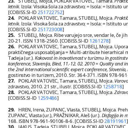
23.
STUBELJ, Mojca, POKLAR VATOVEC, Tamara.
Prakti
letnik
. Izola: Visoka šola za zdravstvo; = Isola: = Istituto
[COBISS.SI-ID
251722752
]
24.
POKLAR VATOVEC, Tamara, STUBELJ, Mojca.
Praktič
letnik
. Izola: Visoka šola za zdravstvo; = Isola: = Istituto
[COBISS.SI-ID
251723008
]
25.
STUBELJ, Mojca. Ribe varujejo srce, vendar le, če ji
20-21. ISSN 1318-2560. [COBISS.SI-ID
1261278
]
26.
POKLAR VATOVEC, Tamara, STUBELJ, Mojca. Uporab
praktičnega usposabljanja = Multi-atribute hierarhical 
Tadeja (ur.).
Kakovost in inovativnost v turizmu in gostins
konference, Slovenija, Bled, 11.-12. 02. 2010 = Quality and 
the 2nd international scientific expert conference, Slovenia
gostinstvo in turizem, 2010. Str. 364-371. ISBN 978-96
27.
POKLAR VATOVEC, Tamara, STUBELJ, Mojca.
Varova
zdravstvo, 2010. 21 str., ilustr. [COBISS.SI-ID
1258718
]
28.
POKLAR VATOVEC, Tamara, STUBELJ, Mojca.
Zdrav
[COBISS.SI-ID
1259486
]
29.
HREN, Irena, ZUPANC, Vlasta, STUBELJ, Mojca. Preh
ZUPANC, Vlasta (ur.), PRAŽNIKAR, Aleš (ur.).
Disfagija in
168. ISBN 978-961-90106-8-6. [COBISS.SI-ID
28191961
]
30.
JAKUS, Tadeja, STUBELJ, Mojca, POKLAR VATOVEC, T