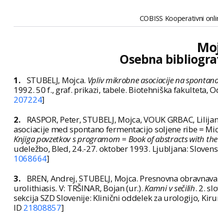
COBISS Kooperativni onlin
Moj
Osebna bibliogra
1.
STUBELJ, Mojca.
Vpliv mikrobne asociacije na spontano
1992. 50 f., graf. prikazi, tabele. Biotehniška fakulteta,
207224
]
2.
RASPOR, Peter, STUBELJ, Mojca, VOUK GRBAC, Lilija
asociacije med spontano fermentacijo soljene ribe = Mic
Knjiga povzetkov s programom = Book of abstracts with th
udeležbo, Bled, 24.-27. oktober 1993. Ljubljana: Sloven
1068664
]
3.
BREN, Andrej, STUBELJ, Mojca. Presnovna obravnava b
urolithiasis. V: TRŠINAR, Bojan (ur.).
Kamni v sečilih
. 2. s
sekcija SZD Slovenije: Klinični oddelek za urologijo, Kirur
ID
21808857
]