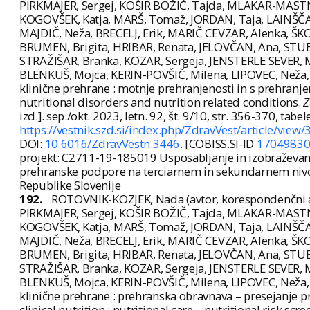
PIRKMAJER, Sergej, KOŠIR BOŽIČ, Tajda, MLAKAR-MASTNAK,
KOGOVŠEK, Katja, MARŠ, Tomaž, JORDAN, Taja, LAINŠČAK,
MAJDIČ, Neža, BRECELJ, Erik, MARIČ CEVZAR, Alenka, 
BRUMEN, Brigita, HRIBAR, Renata, JELOVČAN, Ana, STUBE
STRAŽIŠAR, Branka, KOZAR, Sergeja, JENSTERLE SEVER, M
BLENKUŠ, Mojca, KERIN-POVŠIČ, Milena, LIPOVEC, Neža,
klinične prehrane : motnje prehranjenosti in s prehranje
nutritional disorders and nutrition related conditions.
Z
izd.]. sep./okt. 2023, letn. 92, št. 9/10, str. 356-370, tab
https://vestnik.szd.si/index.php/ZdravVest/article/view
DOI:
10.6016/ZdravVestn.3446
. [COBISS.SI-ID
1704983
projekt: C2711-19-185019 Usposabljanje in izobraževanj
prehranske podpore na terciarnem in sekundarnem nivoju
Republike Slovenije
192.
ROTOVNIK-KOZJEK, Nada (avtor, korespondenčni a
PIRKMAJER, Sergej, KOŠIR BOŽIČ, Tajda, MLAKAR-MASTNAK,
KOGOVŠEK, Katja, MARŠ, Tomaž, JORDAN, Taja, LAINŠČAK,
MAJDIČ, Neža, BRECELJ, Erik, MARIČ CEVZAR, Alenka, 
BRUMEN, Brigita, HRIBAR, Renata, JELOVČAN, Ana, STUBE
STRAŽIŠAR, Branka, KOZAR, Sergeja, JENSTERLE SEVER, M
BLENKUŠ, Mojca, KERIN-POVŠIČ, Milena, LIPOVEC, Neža,
klinične prehrane : prehranska obravnava – presejanje 
clinical nutrition : nutritional care – nutritional risk s