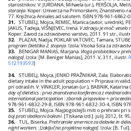
starostnikov. V: JURDANA, Mihaela (ur.), PERŠOLJA, Meli
staranja
. Koper: Univerza na Primorskem, Znanstveno-raz
77. Knjižnica Annales ad salutem. ISBN 978-961-6862-0
31.
STUBELJ, Mojca, REMEC, Manica (avtor, urednik),
JAKUS, Tadeja, VIŠNJEVEC, Irena.
V zdravju je moč: veselo
Koper: Zavod za zdravstveno varstvo, 2011. 91 str., ilus
32.
PLAZAR, Nadja, POKLAR VATOVEC, Tamara, STUBELJ
program Dietitika 2. stopnja
. Izola: Visoka šola za zdravstv
33.
BENIGAR MANIAS, Marjana.
Vloga probiotikov v preh
naloga]
. Izola: [M. Beniger Manias], 2011. V, 31 f., ilustr.
R
512193593
]
34.
STUBELJ, Mojca, JENKO PRAŽNIKAR, Zala. Elaboration
dietary intake in the adult population = Priprava in val
pri odraslih. V: VINKLER, Jonatan (ur.), BABNIK, Katarina 
day of dietetics : prva znanstvena konferenca z mednarodno u
international participation : zbornik prispevkov = proceedi
978-961-6832-29-8, ISBN 978-961-6832-30-4, ISBN 978
35.
STUBELJ, Mojca. Najpogostejši miti o prehrani pri s
boj proti sladkorni bolezni
. [Tiskana izd.]. julij 2012, št.
36.
TUL, Biserka.
Prehranske smernice za delavke in delav
night workers : [zaključna projektna naloga]
. Izola: [B. Tul],