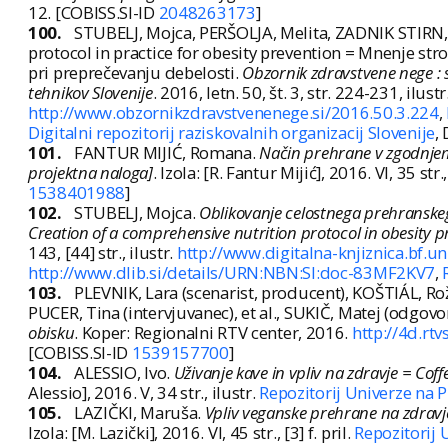
12. [COBISS.SI-ID
2048263173
]
100.
STUBELJ, Mojca, PERŠOLJA, Melita, ZADNIK STIRN, 
protocol in practice for obesity prevention = Mnenje st
pri preprečevanju debelosti.
Obzornik zdravstvene nege : s
tehnikov Slovenije
. 2016, letn. 50, št. 3, str. 224-231, ilu
http://www.obzornikzdravstvenenege.si/2016.50.3.224
,
Digitalni repozitorij raziskovalnih organizacij Slovenije
,
101.
FANTUR MIJIĆ, Romana.
Način prehrane v zgodnjem 
projektna naloga]
. Izola: [R. Fantur Mijić], 2016. VI, 35 str.,
1538401988
]
102.
STUBELJ, Mojca.
Oblikovanje celostnega prehranskeg
Creation of a comprehensive nutrition protocol in obesity pr
143, [44] str., ilustr.
http://www.digitalna-knjiznica.bf.uni
http://www.dlib.si/details/URN:NBN:SI:doc-83MF2KV7
,
103.
PLEVNIK, Lara (scenarist, producent), KOŠTIÁL, Ro
PUCER, Tina (intervjuvanec), et al., SUKIČ, Matej (odgovo
obisku
. Koper: Regionalni RTV center, 2016.
http://4d.rt
[COBISS.SI-ID
1539157700
]
104.
ALESSIO, Ivo.
Uživanje kave in vpliv na zdravje = Cof
Alessio], 2016. V, 34 str., ilustr.
Repozitorij Univerze na
105.
LAZIČKI, Maruša.
Vpliv veganske prehrane na zdravje
Izola: [M. Lazički], 2016. VI, 45 str., [3] f. pril.
Repozitorij