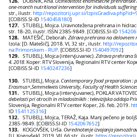
126.
DOBNIK, Ana.
Učinkovitost enomesečne prehranske i
one-month nutritional intervention for individuals sufferin
str., ilustr.
http://repozitorij.upr.si/IzpisGradiva.php?i
[COBISS.SI-ID
1540458180
]
127.
STUBELJ, Mojca. Uravnotežena prehrana in hidra
str. 18-20, ilustr. ISSN 2385-9849. [COBISS.SI-ID
154206
128.
MATEŠIČ, Deborah.
Zdrava prehrana na delovnem me
Izola: [D. Matešič], 2018. VI, 32 str., ilustr.
http://repozit
na Primorskem - RUP
. [COBISS.SI-ID
1540497092
]
129.
STUBELJ, Mojca (intervjuvanec).
Zdrava prehrana štu
4. 2018
. Koper: RTV Slovenija, Regionalni RTV center Kope
[COBISS.SI-ID
1540247236
]
130.
STUBELJ, Mojca.
Contemporary food preparation : p
Erasmus+,Semmelweis University, Faculty of Health Sciences
131.
STUBELJ, Mojca (intervjuvanec), POKLAR VATOVEC,
debelosti pri otrocih in mladostnikih : televizijska oddaja Pr
Slovenija, Regionalni RTV center Koper, 26. feb. 2019.
ht
ID
1541125316
]
132.
STUBELJ, Mojca, TERAŽ, Kaja. Manj pečeno je bolj
2385-9849. [COBISS.SI-ID
1542067652
]
133.
KOGOVŠEK, Urša.
Ovrednotenje izvajanja javnozdrav
[U. Kogovšek], 2019. VII, 66 str., ilustr.
https://repozitor