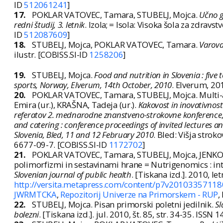
ID
512061241
]
17.
POKLAR VATOVEC, Tamara, STUBELJ, Mojca.
Učno g
redni študij, 3. letnik
. Izola; = Isola: Visoka šola za zdravstv
ID
512087609
]
18.
STUBELJ, Mojca, POKLAR VATOVEC, Tamara.
Varova
ilustr. [COBISS.SI-ID
1258206
]
19.
STUBELJ, Mojca.
Food and nutrition in Slovenia : five
sports, Norway, Elverum, 14th October, 2010
. Elverum, 20
20.
POKLAR VATOVEC, Tamara, STUBELJ, Mojca. Multi-at
Emira (ur.), KRAŠNA, Tadeja (ur.).
Kakovost in inovativnost
referatov 2. mednarodne znanstveno-strokovne konference, S
and catering : conference proceedings of invited lectures an
Slovenia, Bled, 11 and 12 February 2010
. Bled: Višja strok
6677-09-7. [COBISS.SI-ID
1172702
]
21.
POKLAR VATOVEC, Tamara, STUBELJ, Mojca, JENKO P
polimorfizmi in sestavinami hrane = Nutrigenomics : in
Slovenian journal of public health
. [Tiskana izd.]. 2010, le
http://versita.metapress.com/content/p7v201033571180
JWRMTCKA
,
Repozitorij Univerze na Primorskem - RUP
,
22.
STUBELJ, Mojca. Pisan primorski poletni jedilnik.
Sl
bolezni
. [Tiskana izd.]. jul. 2010, št. 85, str. 34-35. ISS