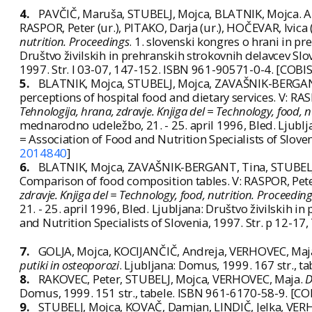
4.
PAVČIČ, Maruša, STUBELJ, Mojca, BLATNIK, Mojca. Anti
RASPOR, Peter (ur.), PITAKO, Darja (ur.), HOČEVAR, Ivica (
nutrition. Proceedings
. 1. slovenski kongres o hrani in p
Društvo živilskih in prehranskih strokovnih delavcev Slov
1997. Str. l 03-07, 147-152. ISBN 961-90571-0-4. [COBIS
5.
BLATNIK, Mojca, STUBELJ, Mojca, ZAVAŠNIK-BERGANT, 
perceptions of hospital food and dietary services. V: RASP
Tehnologija, hrana, zdravje. Knjiga del = Technology, food, 
mednarodno udeležbo, 21. - 25. april 1996, Bled. Ljublja
= Association of Food and Nutrition Specialists of Slove
2014840
]
6.
BLATNIK, Mojca, ZAVAŠNIK-BERGANT, Tina, STUBELJ, M
Comparison of food composition tables. V: RASPOR, Peter 
zdravje. Knjiga del = Technology, food, nutrition. Proceedin
21. - 25. april 1996, Bled. Ljubljana: Društvo živilskih i
and Nutrition Specialists of Slovenia, 1997. Str. p 12-1
7.
GOLJA, Mojca, KOCIJANČIČ, Andreja, VERHOVEC, Maja
putiki in osteoporozi
. Ljubljana: Domus, 1999. 167 str., t
8.
RAKOVEC, Peter, STUBELJ, Mojca, VERHOVEC, Maja.
D
Domus, 1999. 151 str., tabele. ISBN 961-6170-58-9. [CO
9.
STUBELJ, Mojca, KOVAČ, Damjan, LINDIČ, Jelka, VER