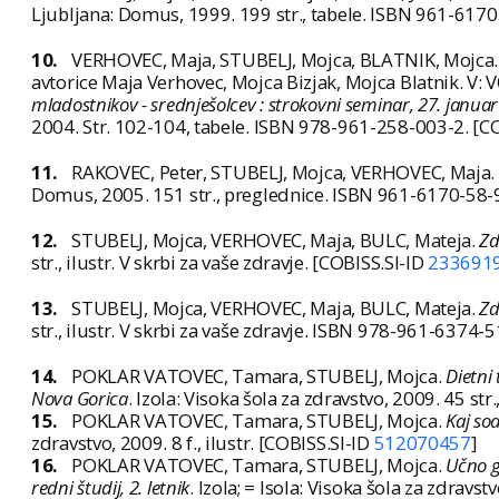
Ljubljana: Domus, 1999. 199 str., tabele. ISBN 961-6170
10.
VERHOVEC, Maja, STUBELJ, Mojca, BLATNIK, Mojca. O
avtorice Maja Verhovec, Mojca Bizjak, Mojca Blatnik. V:
mladostnikov - srednješolcev : strokovni seminar, 27. januar
2004. Str. 102-104, tabele. ISBN 978-961-258-003-2. [C
11.
RAKOVEC, Peter, STUBELJ, Mojca, VERHOVEC, Maja.
Domus, 2005. 151 str., preglednice. ISBN 961-6170-58-9
12.
STUBELJ, Mojca, VERHOVEC, Maja, BULC, Mateja.
Zd
str., ilustr. V skrbi za vaše zdravje. [COBISS.SI-ID
233691
13.
STUBELJ, Mojca, VERHOVEC, Maja, BULC, Mateja.
Zd
str., ilustr. V skrbi za vaše zdravje. ISBN 978-961-6374-
14.
POKLAR VATOVEC, Tamara, STUBELJ, Mojca.
Dietni
Nova Gorica
. Izola: Visoka šola za zdravstvo, 2009. 45 str.
15.
POKLAR VATOVEC, Tamara, STUBELJ, Mojca.
Kaj so
zdravstvo, 2009. 8 f., ilustr. [COBISS.SI-ID
512070457
]
16.
POKLAR VATOVEC, Tamara, STUBELJ, Mojca.
Učno g
redni študij, 2. letnik
. Izola; = Isola: Visoka šola za zdravstv