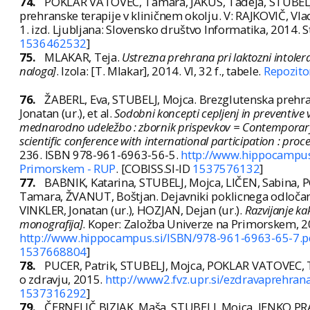
74.
POKLAR VATOVEC, Tamara, JAKUS, Tadeja, STUBELJ, 
prehranske terapije v kliničnem okolju. V: RAJKOVIČ, Vladis
1. izd. Ljubljana: Slovensko društvo Informatika, 2014. 
1536462532
]
75.
MLAKAR, Teja.
Ustrezna prehrana pri laktozni intolera
naloga]
. Izola: [T. Mlakar], 2014. VI, 32 f., tabele.
Repozito
76.
ŽABERL, Eva, STUBELJ, Mojca. Brezglutenska prehran
Jonatan (ur.), et al.
Sodobni koncepti cepljenj in preventive
mednarodno udeležbo : zbornik prispevkov = Contemporary 
scientific conference with international participation : proc
236. ISBN 978-961-6963-56-5.
http://www.hippocampus
Primorskem - RUP
. [COBISS.SI-ID
1537576132
]
77.
BABNIK, Katarina, STUBELJ, Mojca, LIČEN, Sabina
Tamara, ŽVANUT, Boštjan. Dejavniki poklicnega odločanja
VINKLER, Jonatan (ur.), HOZJAN, Dejan (ur.).
Razvijanje ka
monografija]
. Koper: Založba Univerze na Primorskem, 2
http://www.hippocampus.si/ISBN/978-961-6963-65-7.p
1537668804
]
78.
PUCER, Patrik, STUBELJ, Mojca, POKLAR VATOVEC,
o zdravju, 2015.
http://www2.fvz.upr.si/ezdravaprehran
1537316292
]
79.
ČERNELIČ BIZJAK, Maša, STUBELJ, Mojca, JENKO PRA