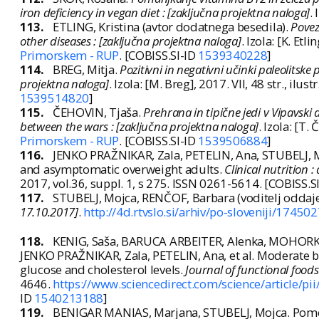
iron deficiency in vegan diet : [zaključna projektna naloga]
.
113.
ETLING, Kristina (avtor dodatnega besedila).
Povez
other diseases : [zaključna projektna naloga]
. Izola: [K. Etli
Primorskem - RUP
. [COBISS.SI-ID
1539340228
]
114.
BREG, Mitja.
Pozitivni in negativni učinki paleolitske
projektna naloga]
. Izola: [M. Breg], 2017. VII, 48 str., ilustr
1539514820
]
115.
ČEHOVIN, Tjaša.
Prehrana in tipične jedi v Vipavski
between the wars : [zaključna projektna naloga]
. Izola: [T. 
Primorskem - RUP
. [COBISS.SI-ID
1539506884
]
116.
JENKO PRAŽNIKAR, Zala, PETELIN, Ana, STUBELJ, Mo
and asymptomatic overweight adults.
Clinical nutrition 
2017, vol.36, suppl. 1, s 275. ISSN 0261-5614. [COBISS.S
117.
STUBELJ, Mojca, RENČOF, Barbara (voditelj oddaj
17.10.2017]
.
http://4d.rtvslo.si/arhiv/po-sloveniji/17450
118.
KENIG, Saša, BARUCA ARBEITER, Alenka, MOHORKO
JENKO PRAŽNIKAR, Zala, PETELIN, Ana, et al. Moderate b
glucose and cholesterol levels.
Journal of functional foods
4646.
https://www.sciencedirect.com/science/article/
ID
1540213188
]
119.
BENIGAR MANIAS, Marjana, STUBELJ, Mojca. Pomen 