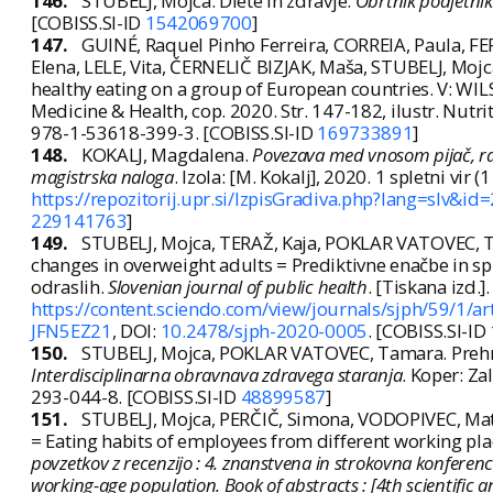
146.
STUBELJ, Mojca. Diete in zdravje.
Obrtnik podjetnik
[COBISS.SI-ID
1542069700
]
147.
GUINÉ, Raquel Pinho Ferreira, CORREIA, Paula, 
Elena, LELE, Vita, ČERNELIČ BIZJAK, Maša, STUBELJ, Mojca
healthy eating on a group of European countries. V: WIL
Medicine & Health, cop. 2020. Str. 147-182, ilustr. Nut
978-1-53618-399-3. [COBISS.SI-ID
169733891
]
148.
KOKALJ, Magdalena.
Povezava med vnosom pijač, raz
magistrska naloga
. Izola: [M. Kokalj], 2020. 1 spletni vir (1 
https://repozitorij.upr.si/IzpisGradiva.php?lang=slv&id
229141763
]
149.
STUBELJ, Mojca, TERAŽ, Kaja, POKLAR VATOVEC, T
changes in overweight adults = Prediktivne enačbe in 
odraslih.
Slovenian journal of public health
. [Tiskana izd.]
https://content.sciendo.com/view/journals/sjph/59/1/ar
JFN5EZ21
, DOI:
10.2478/sjph-2020-0005
. [COBISS.SI-ID
150.
STUBELJ, Mojca, POKLAR VATOVEC, Tamara. Prehrana
Interdisciplinarna obravnava zdravega staranja
. Koper: Z
293-044-8. [COBISS.SI-ID
48899587
]
151.
STUBELJ, Mojca, PERČIČ, Simona, VODOPIVEC, Mati
= Eating habits of employees from different working plac
povzetkov z recenzijo : 4. znanstvena in strokovna konfere
working-age population. Book of abstracts : [4th scientific