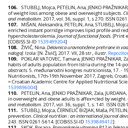
106.
STUBELJ, Mojca, PETELIN, Ana, JENKO PRAŽNIKAR, 
of weight loss among obese and overweight subjects.
Cl
and metabolism
. 2017, vol. 36, suppl. 1, s 270. ISSN 02
107.
MIŠAN, Aleksandra, PETELIN, Ana, STUBELJ, Mojca,
enriched instant porridge improves lipid profile and r
hypercholesterolemia.
Journal of functional foods
. [Print 
[COBISS.SI-ID
1539499204
]
108.
ŽIVIČ, Nina.
Delavnica uravnotežene prehrane in vadb
naloga]
. Izola: [N. Živič], 2017. VII, 28 str., ilustr.
Repozito
109.
POKLAR VATOVEC, Tamara, JENKO PRAŽNIKAR, Zala,
habits of adults population from Istria during the 14-
abstracts
. 5. međunarodni kongres nutricionista, 17. - 1
Nutritionists, 17th-19th November 2017, Zagreb, Croati
= Croatian Academic Centre for Applied Nutritional Scie
1539896004
]
110.
PETELIN, Ana, JENKO PRAŽNIKAR, Zala, JURDANA, 
in overweight and obese adults is affex+cted by weight.
and metabolism
. 2017, vol. 36, suppl. 1, s. 141. ISSN 02
111.
STUBELJ, Mojca, ČERNELIČ BIZJAK, Maša, PETELIN,
prevention.
Clinical nutrition : an international journal de
243. ISSN 0261-5614. [COBISS.SI-ID
1539849412
]
112.
SKOK, Rosana.
Pomanjkanje vitamina B12 in železa 