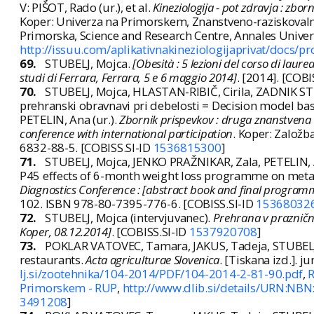
V: PIŠOT, Rado (ur.), et al.
Kineziologija - pot zdravja : zbo
Koper: Univerza na Primorskem, Znanstveno-raziskovalno
Primorska, Science and Research Centre, Annales Univers
http://issuu.com/aplikativnakineziologijaprivat/docs/
69.
STUBELJ, Mojca.
[Obesità : 5 lezioni del corso di laur
studi di Ferrara, Ferrara, 5 e 6 maggio 2014]
. [2014]. [COBI
70.
STUBELJ, Mojca, HLASTAN-RIBIČ, Cirila, ZADNIK ST
prehranski obravnavi pri debelosti = Decision model bas
PETELIN, Ana (ur.).
Zbornik prispevkov : druga znanstvena
conference with international participation
. Koper: Založb
6832-88-5. [COBISS.SI-ID
1536815300
]
71.
STUBELJ, Mojca, JENKO PRAŽNIKAR, Zala, PETELIN, 
P45 effects of 6-month weight loss programme on metabo
Diagnostics Conference : [abstract book and final program
102. ISBN 978-80-7395-776-6. [COBISS.SI-ID
15368032
72.
STUBELJ, Mojca (intervjuvanec).
Prehrana v praznične
Koper, 08.12.2014]
. [COBISS.SI-ID
1537920708
]
73.
POKLAR VATOVEC, Tamara, JAKUS, Tadeja, STUBELJ, M
restaurants.
Acta agriculturae Slovenica
. [Tiskana izd.]. j
lj.si/zootehnika/104-2014/PDF/104-2014-2-81-90.pdf
,
R
Primorskem - RUP
,
http://www.dlib.si/details/URN:NB
3491208
]