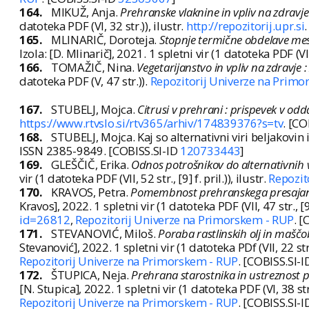
164.
MIKUŽ, Anja.
Prehranske vlaknine in vpliv na zdravje
datoteka PDF (VI, 32 str.)), ilustr.
http://repozitorij.upr.si
165.
MLINARIČ, Doroteja.
Stopnje termične obdelave mes
Izola: [D. Mlinarič], 2021. 1 spletni vir (1 datoteka PDF (VIII
166.
TOMAŽIČ, Nina.
Vegetarijanstvo in vpliv na zdravje 
datoteka PDF (V, 47 str.)).
Repozitorij Univerze na Primo
167.
STUBELJ, Mojca.
Citrusi v prehrani : prispevek v od
https://www.rtvslo.si/rtv365/arhiv/174839376?s=tv
. [CO
168.
STUBELJ, Mojca. Kaj so alternativni viri beljakovin 
ISSN 2385-9849. [COBISS.SI-ID
120733443
]
169.
GLEŠČIČ, Erika.
Odnos potrošnikov do alternativnih v
vir (1 datoteka PDF (VII, 52 str., [9] f. pril.)), ilustr.
Repozit
170.
KRAVOS, Petra.
Pomembnost prehranskega presajanja
Kravos], 2022. 1 spletni vir (1 datoteka PDF (VII, 47 str., [9] 
id=26812
,
Repozitorij Univerze na Primorskem - RUP
. 
171.
STEVANOVIĆ, Miloš.
Poraba rastlinskih olj in maščo
Stevanović], 2022. 1 spletni vir (1 datoteka PDf (VII, 22 str.
Repozitorij Univerze na Primorskem - RUP
. [COBISS.SI-
172.
ŠTUPICA, Neja.
Prehrana starostnika in ustreznost 
[N. Stupica], 2022. 1 spletni vir (1 datoteka PDF (VI, 38 str., 
Repozitorij Univerze na Primorskem - RUP
. [COBISS.SI-