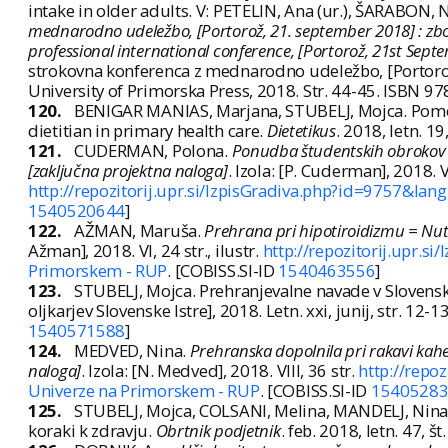
intake in older adults. V: PETELIN, Ana (ur.), ŠARABON, N
mednarodno udeležbo, [Portorož, 21. september 2018] : zborni
professional international conference, [Portorož, 21st Sept
strokovna konferenca z mednarodno udeležbo, [Portorož
University of Primorska Press, 2018. Str. 44-45. ISBN 9
120.
BENIGAR MANIAS, Marjana, STUBELJ, Mojca. Pomen v
dietitian in primary health care.
Dietetikus
. 2018, letn. 19
121.
CUDERMAN, Polona.
Ponudba študentskih obrokov v
[zaključna projektna naloga]
. Izola: [P. Cuderman], 2018. VI, 
http://repozitorij.upr.si/IzpisGradiva.php?id=9757&lang
1540520644
]
122.
AŽMAN, Maruša.
Prehrana pri hipotiroidizmu = Nutr
Ažman], 2018. VI, 24 str., ilustr.
http://repozitorij.upr.s
Primorskem - RUP
. [COBISS.SI-ID
1540463556
]
123.
STUBELJ, Mojca. Prehranjevalne navade v Slovenski 
oljkarjev Slovenske Istre], 2018. Letn. xxi, junij, str. 12-
1540571588
]
124.
MEDVED, Nina.
Prehranska dopolnila pri rakavi kahe
naloga]
. Izola: [N. Medved], 2018. VIII, 36 str.
http://repo
Univerze na Primorskem - RUP
. [COBISS.SI-ID
1540528
125.
STUBELJ, Mojca, COLSANI, Melina, MANDELJ, Nina.
koraki k zdravju.
Obrtnik podjetnik
. feb. 2018, letn. 47, š