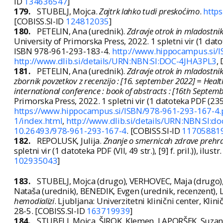
ID
134636547
]
179.
STUBELJ, Mojca.
Zajtrk lahko tudi preskoćimo
.
https
[COBISS.SI-ID
124812035
]
180.
PETELIN, Ana (urednik).
Zdravje otrok in mladostnik
University of Primorska Press, 2022. 1 spletni vir (1 dato
ISBN 978-961-293-183-4.
http://www.hippocampus.si/
http://www.dlib.si/details/URN:NBN:SI:DOC-4JHA3PL3
,
181.
PETELIN, Ana (urednik).
Zdravje otrok in mladostni
zbornik povzetkov z recenzijo : [16. september 2022] = Health
international conference : book of abstracts : [16th Septem
Primorska Press, 2022. 1 spletni vir (1 datoteka PDF (2
https://www.hippocampus.si/ISBN/978-961-293-167-4.
1/index.html
,
http://www.dlib.si/details/URN:NBN:SI:
10.26493/978-961-293-167-4
. [COBISS.SI-ID
11705881
182.
REPOLUSK, Julija.
Znanje o smernicah zdrave prehra
spletni vir (1 datoteka PDF (VII, 49 str.), [9] f. pril.)), ilustr
102935043
]
183.
STUBELJ, Mojca (drugo), VERHOVEC, Maja (drugo)
Nataša (urednik), BENEDIK, Evgen (urednik, recenzent), 
hemodializi
. Ljubljana: Univerzitetni klinični center, Kli
28-5. [COBISS.SI-ID
163719939
]
184.
STUBELJ, Mojca, ŠIROK, Klemen, LAPORŠEK, Suzana