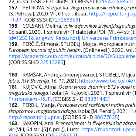
22, ilustr. ISSN 2670-4609. [COBISS.SI-ID
1542065860
]
157.
PETROVA, Slavjanka.
Vloga prehranske edukacije pri
[S. Petrova], 2020. VII, 61 str., ilustr.
https://repozitorij
- RUP
. [COBISS.SI-ID
27289859
]
158.
COLSANI, Melina.
Vpliv dejavnikov življenjskega slo
Colsani], 2020. 1 spletni vir (1 datoteka PDF (VII, 44 str.)),
id=12531&lang=slv
,
Repozitorij Univerze na Primorske
159.
PERČIČ, Simona, STUBELJ, Mojca. Workplace nutrit
European journal of public health
. [Online ed.]. 2020, vol
https://academic.oup.com/eurpub/article/30/Supplem
[COBISS.SI-ID
32513283
]
160.
RAMŠAK, Andreja (intervjuvanec), STUBELJ, Mojca 
jutro, RTV Slovenija, 16. 11. 2021
.
https://www.rtvslo.si/4
161.
KUJOVIĆ, Alma.
Ocena vnosa vitamina B12 v obliki pr
magistrska naloga
. Izola: [A. Kujović], 2021. 1 spletni vir (
Primorskem - RUP
. [COBISS.SI-ID
88381443
]
162.
PERBIL, Manja.
Povezava med različnimi načini preh
simptomov : magistrska naloga
. Izola: [M. Perbil], 2021. 1 
http://repozitorij.upr.si
. [COBISS.SI-ID
88677635
]
163.
JAKOPIN, Ana.
Prehranjenost in življenjski slog zdrav
vir (VIII, 64 str.,[6] f. pril.)), ilustr.
https://repozitorij.up
RUP
. [COBISS.SI-ID
52305667
]