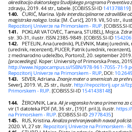
akreditacijo doktorskega študijskega programa Preventiva z
zdravju, 2019. 44 str., tabele. [COBISS.SI-ID
141378819
]
140.
ĆURIĆ, Marina.
Vpliv interdisciplinarne zdraviliške 
magistrska naloga
. Izola: [M. Ćurić], 2019. VII, 50 str., ilus
Repozitorij Univerze na Primorskem - RUP
. [COBISS.SI-
141.
POKLAR VATOVEC, Tamara, STUBELJ, Mojca. Zdrav
str. 30-31, ilustr. ISSN 2385-9849. [COBISS.SI-ID
154206
142.
PETELIN, Ana (urednik), PLEVNIK, Matej (urednik, 
(urednik, recenzent), PUCER, Patrik (urednik, recenzent)
z mednarodno udeležbo, Portorož, 20. september 2019
[proceedings]
. Koper: University of Primorska Press, 20
http://www.hippocampus.si/ISBN/978-961-7055-71-9.p
Repozitorij Univerze na Primorskem - RUP
, DOI:
10.264
143.
SEVER, Adriana.
Znanje mater o smernicah za prehran
Sever], 2019. VI, 25 str., ilustr.
http://repozitorij.upr.si
Primorskem - RUP
. [COBISS.SI-ID
1541438148
]
144.
ŽEROVNIK, Lara.
Ali je veganska hrana primerna za o
vir (1 datoteka PDF (VI, 36 str., [19] f. pril.)), ilustr.
https:
na Primorskem - RUP
. [COBISS.SI-ID
29778435
]
145.
RUS, Kristina.
Analiza prehranjevalnih navad policisto
2020. VI, 27 str.
Repozitorij Univerze na Primorskem - R