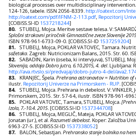
biological processes over multidisciplinary intervention
124-126, tabele. ISSN 2056-8339.
http://oatext.com/In
http://oatext.com/pdf/IFNM-2-113.pdf
,
Repozitorij Uni
[COBISS.SI-ID
1537218244
]
80.
STUBELJ, Mojca. Meritve sestave telesa. V: SAMARDŽIJ
Splošni strokovni priročnik Gimnastične zveze Slovenije 201
ISBN 978-961-6733-09-0. [COBISS.SI-ID
1537259204
]
81.
STUBELJ, Mojca, POKLAR VATOVEC, Tamara. Nutritio
sažetaka
. Zagreb: Nutricionizam Balans, 2015. Str. 60. 
82.
SABADIN, Karin (oseba, ki intervjuva), STUBELJ, Moj
Slovenija, oddaja Dobro jutro, 6.10.2015, 4. del
. Ljubljana: 
http://ava.rtvslo.si/predvajaj/dobro-jutro-4-del/ava2.1
83.
KRANJEC, Špela.
Prehrana astronavtov = Nutrition of 
ilustr.
Repozitorij Univerze na Primorskem - RUP
. [COBI
84.
STUBELJ, Mojca. Prehrana in debelost. V: VINKLER, Jo
Primorskem, 2015. Str. 57-64, ilustr. ISBN 978-961-696
85.
POKLAR VATOVEC, Tamara, STUBELJ, Mojca.
[Prehr
Izola, 7.-10.4. 2015
. [COBISS.SI-ID
1537344708
]
86.
STUBELJ, Mojca, MEGLIČ, Mateja, POKLAR VATOVEC, T
Jonatan (ur.), et al.
Razumeti debelost
. Koper: Založba Uni
6963-27-5. [COBISS.SI-ID
1537338052
]
87.
BALON, Sebastjan.
Prehransko stanje bolnika na hemod