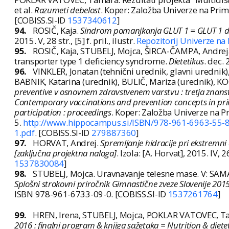
et al.
Razumeti debelost
. Koper: Založba Univerze na Pri
[COBISS.SI-ID
1537340612
]
94.
ROSIČ, Kaja.
Sindrom pomanjkanja GLUT 1 = GLUT 1 def
2015. V, 28 str., [5] f. pril., ilustr.
Repozitorij Univerze n
95.
ROSIČ, Kaja, STUBELJ, Mojca, ŠIRCA-ČAMPA, Andrej
transporter type 1 deficiency syndrome.
Dietetikus
. dec. 
96.
VINKLER, Jonatan (tehnični urednik, glavni uredni
BABNIK, Katarina (urednik), BULIČ, Mariza (urednik), K
preventive v osnovnem zdravstvenem varstvu : tretja znan
Contemporary vaccinations and prevention concepts in prima
participation : proceedings
. Koper: Založba Univerze na 
5.
http://www.hippocampus.si/ISBN/978-961-6963-55-8
1.pdf
. [COBISS.SI-ID
279887360
]
97.
HORVAT, Andrej.
Spremljanje hidracije pri ekstremni
[zaključna projektna naloga]
. Izola: [A. Horvat], 2015. IV, 2
1537830084
]
98.
STUBELJ, Mojca. Uravnavanje telesne mase. V: SAMARD
Splošni strokovni priročnik Gimnastične zveze Slovenije 201
ISBN 978-961-6733-09-0. [COBISS.SI-ID
1537261764
]
99.
HREN, Irena, STUBELJ, Mojca, POKLAR VATOVEC, Tam
2016 : finalni program & knjiga sažetaka = Nutrition & diet