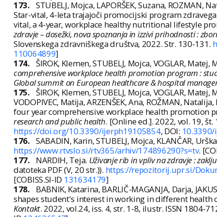
173.
STUBELJ, Mojca, LAPORŠEK, Suzana, ROZMAN, Natal
Star-vital, 4-leta trajajoči promocijski program zdraveg
vital, a 4-year, workplace healthy nutritional lifestyle p
zdravje – dosežki, nova spoznanja in izzivi prihodnosti : zbor
Slovenskega zdravniškega društva, 2022. Str. 130-131.
h
110064899
]
174.
ŠIROK, Klemen, STUBELJ, Mojca, VOGLAR, Matej, M
comprehensive workplace health promotion program : study 
Global summit on European healthcare & hospital manage
175.
ŠIROK, Klemen, STUBELJ, Mojca, VOGLAR, Matej, 
VODOPIVEC, Matija, ARZENŠEK, Ana, ROŽMAN, Natalija, MA
four year comprehensive workplace health promotion p
research and public health
. [Online ed.]. 2022, vol. 19, št
https://doi.org/10.3390/ijerph19105854
, DOI:
10.3390/
176.
SABADIN, Karin, STUBELJ, Mojca, KLANČAR, Urška
https://www.rtvslo.si/rtv365/arhiv/174896290?s=tv
. [CO
177.
NARDIH, Teja.
Uživanje rib in vpliv na zdravje : zak
datoteka PDF (V, 20 str.)).
https://repozitorij.upr.si/Do
[COBISS.SI-ID
131634179
]
178.
BABNIK, Katarina, BARLIČ-MAGANJA, Darja, JAKUS
shapes student's interest in working in different health c
Kontakt
. 2022, vol.24, iss. 4, str. 1-8, ilustr. ISSN 1804-7