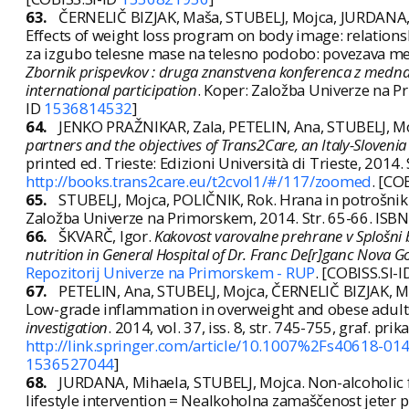
63.
ČERNELIČ BIZJAK, Maša, STUBELJ, Mojca, JURDANA, 
Effects of weight loss program on body image: relation
za izgubo telesne mase na telesno podobo: povezava med
Zbornik prispevkov : druga znanstvena konferenca z mednar
international participation
. Koper: Založba Univerze na P
ID
1536814532
]
64.
JENKO PRAŽNIKAR, Zala, PETELIN, Ana, STUBELJ, Moj
partners and the objectives of Trans2Care, an Italy-Slovenia
printed ed. Trieste: Edizioni Università di Trieste, 2014
http://books.trans2care.eu/t2cvol1/#/117/zoomed
. [CO
65.
STUBELJ, Mojca, POLIČNIK, Rok. Hrana in potrošnik. 
Založba Univerze na Primorskem, 2014. Str. 65-66. ISB
66.
ŠKVARČ, Igor.
Kakovost varovalne prehrane v Splošni b
nutrition in General Hospital of Dr. Franc De[r]ganc Nova G
Repozitorij Univerze na Primorskem - RUP
. [COBISS.SI-
67.
PETELIN, Ana, STUBELJ, Mojca, ČERNELIČ BIZJAK, M
Low-grade inflammation in overweight and obese adults
investigation
. 2014, vol. 37, iss. 8, str. 745-755, graf. pri
http://link.springer.com/article/10.1007%2Fs40618-0
1536527044
]
68.
JURDANA, Mihaela, STUBELJ, Mojca. Non-alcoholic fat
lifestyle intervention = Nealkoholna zamaščenost jeter p