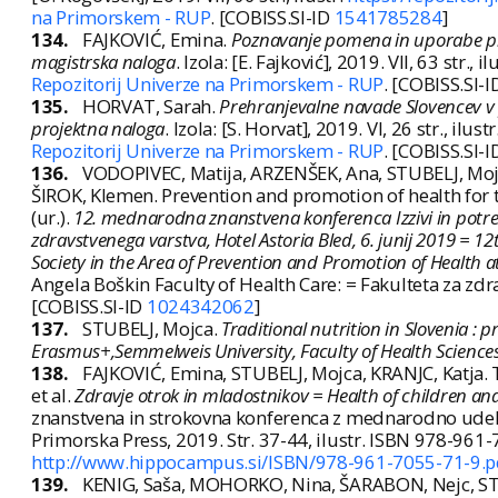
na Primorskem - RUP
. [COBISS.SI-ID
1541785284
]
134.
FAJKOVIĆ, Emina.
Poznavanje pomena in uporabe pro
magistrska naloga
. Izola: [E. Fajković], 2019. VII, 63 str., il
Repozitorij Univerze na Primorskem - RUP
. [COBISS.SI-
135.
HORVAT, Sarah.
Prehranjevalne navade Slovencev v p
projektna naloga
. Izola: [S. Horvat], 2019. VI, 26 str., ilustr
Repozitorij Univerze na Primorskem - RUP
. [COBISS.SI-
136.
VODOPIVEC, Matija, ARZENŠEK, Ana, STUBELJ, Mojc
ŠIROK, Klemen. Prevention and promotion of health for th
(ur.).
12. mednarodna znanstvena konferenca Izzivi in potre
zdravstvenega varstva, Hotel Astoria Bled, 6. junij 2019 = 1
Society in the Area of Prevention and Promotion of Health at 
Angela Boškin Faculty of Health Care: = Fakulteta za zd
[COBISS.SI-ID
1024342062
]
137.
STUBELJ, Mojca.
Traditional nutrition in Slovenia :
Erasmus+,Semmelweis University, Faculty of Health Sciences
138.
FAJKOVIĆ, Emina, STUBELJ, Mojca, KRANJC, Katja. Th
et al.
Zdravje otrok in mladostnikov = Health of children and
znanstvena in strokovna konferenca z mednarodno udele
Primorska Press, 2019. Str. 37-44, ilustr. ISBN 978-96
http://www.hippocampus.si/ISBN/978-961-7055-71-9.p
139.
KENIG, Saša, MOHORKO, Nina, ŠARABON, Nejc, STU