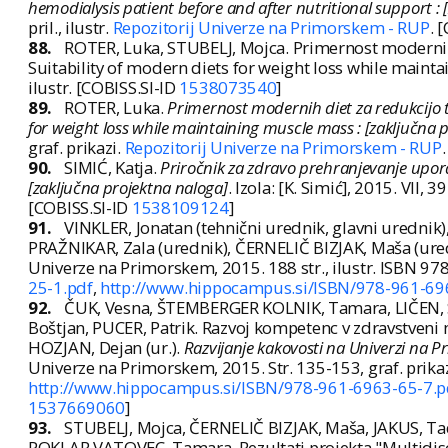
hemodialysis patient before and after nutritional support : 
pril., ilustr.
Repozitorij Univerze na Primorskem - RUP
. 
88.
ROTER, Luka, STUBELJ, Mojca. Primernost modernih
Suitability of modern diets for weight loss while maint
ilustr. [COBISS.SI-ID
1538073540
]
89.
ROTER, Luka.
Primernost modernih diet za redukcijo 
for weight loss while maintaining muscle mass : [zaključna 
graf. prikazi.
Repozitorij Univerze na Primorskem - RUP
90.
SIMIĆ, Katja.
Priročnik za zdravo prehranjevanje uporab
[zaključna projektna naloga]
. Izola: [K. Simić], 2015. VII, 39 s
[COBISS.SI-ID
1538109124
]
91.
VINKLER, Jonatan (tehnični urednik, glavni urednik
PRAŽNIKAR, Zala (urednik), ČERNELIČ BIZJAK, Maša (ure
Univerze na Primorskem, 2015. 188 str., ilustr. ISBN 9
25-1.pdf
,
http://www.hippocampus.si/ISBN/978-961-69
92.
ČUK, Vesna, ŠTEMBERGER KOLNIK, Tamara, LIČEN,
Boštjan, PUCER, Patrik. Razvoj kompetenc v zdravstveni ne
HOZJAN, Dejan (ur.).
Razvijanje kakovosti na Univerzi na 
Univerze na Primorskem, 2015. Str. 135-153, graf. prika
http://www.hippocampus.si/ISBN/978-961-6963-65-7.p
1537669060
]
93.
STUBELJ, Mojca, ČERNELIČ BIZJAK, Maša, JAKUS, Ta
POKLAR VATOVEC, Tamara. Rezultati projekta "Multidiscipl