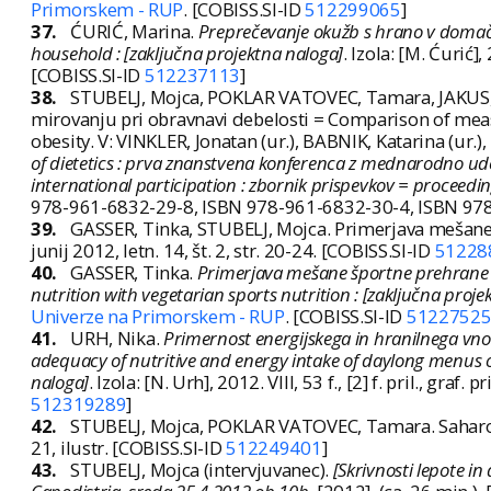
Primorskem - RUP
. [COBISS.SI-ID
512299065
]
37.
ĆURIĆ, Marina.
Preprečevanje okužb s hrano v domače
household : [zaključna projektna naloga]
. Izola: [M. Ćurić],
[COBISS.SI-ID
512237113
]
38.
STUBELJ, Mojca, POKLAR VATOVEC, Tamara, JAKUS, 
mirovanju pri obravnavi debelosti = Comparison of meas
obesity. V: VINKLER, Jonatan (ur.), BABNIK, Katarina (ur.
of dietetics : prva znanstvena konferenca z mednarodno udele
international participation : zbornik prispevkov = proceedi
978-961-6832-29-8, ISBN 978-961-6832-30-4, ISBN 978
39.
GASSER, Tinka, STUBELJ, Mojca. Primerjava mešane
junij 2012, letn. 14, št. 2, str. 20-24. [COBISS.SI-ID
51228
40.
GASSER, Tinka.
Primerjava mešane športne prehrane 
nutrition with vegetarian sports nutrition : [zaključna proje
Univerze na Primorskem - RUP
. [COBISS.SI-ID
5122752
41.
URH, Nika.
Primernost energijskega in hranilnega vnos
adequacy of nutritive and energy intake of daylong menus of 
naloga]
. Izola: [N. Urh], 2012. VIII, 53 f., [2] f. pril., graf. p
512319289
]
42.
STUBELJ, Mojca, POKLAR VATOVEC, Tamara. Saharoz
21, ilustr. [COBISS.SI-ID
512249401
]
43.
STUBELJ, Mojca (intervjuvanec).
[Skrivnosti lepote in