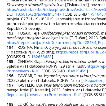
Slovenskega zdravniškega društva
. [Tiskana izd.]. nov./de
https://vestnik.szd.si/index.php/ZdravVest/article/view
DOI:
10.6016/ZdravVestn.3447
. [COBISS.SI-ID
1791646
projekt: C2711-19-185019 Usposabljanje in izobraževanj
prehranske podpore na terciarnem in sekundarnem nivoju
Republike Slovenije
193.
TUŠAR, Teja.
Upoštevanje prehranskih priporočil me
nosečostjo : magistrska naloga
. Izola: [T. Tušar[, 2023. Sple
https://repozitorij.upr.si/Dokument.php?id=28154
,
Repo
194.
ROGINA, Nina.
Uvajanje goste hrane zdravemu dojen
(1 datoteka PDF (V, 29 str.)).
https://repozitorij.upr.si
[COBISS.SI-ID
162663683
]
195.
ČENDAK, Gaja.
Uživanje mleka in mlečnih izdelkov in
Spletni vir (1 datoteka PDF (VI, 29 str.)), ilustr.
https://re
Primorskem - RUP
. [COBISS.SI-ID
164819459
]
196.
TAVČAR, Tina.
Veganska prehrana v primerjavi s pre
2023. Spletni vir (1 datoteka PDF (V, 45 str.)).
Repozitorij
197.
KASTELIC, Eva.
Vpliv tehnoloških postopkov na bioakt
naloga
. Izola: [E. Kastelic], 2023. Spletni vir (1 datoteka PD
Repozitorij Univerze na Primorskem - RUP
. [COBISS.SI-
198.
LUKIĆ, Sanja.
Alergeni v otroških kašicah in ustrez