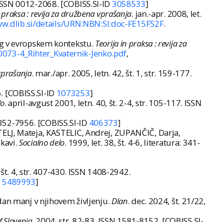
7. ISSN 0012-2068. [COBISS.SI-ID
3058533
]
n praksa : revija za družbena vprašanja
. jan.-apr. 2008, let.
ww.dlib.si/details/URN:NBN:SI:doc-FE15FS2F
.
og v evropskem kontekstu.
Teorija in praksa : revija za
p20073-4_Rihter_Kvaternik-Jenko.pdf
,
 vprašanja
. mar./apr. 2005, letn. 42, št. 1, str. 159-177.
56. [COBISS.SI-ID
1073253
]
lo
. april-avgust 2001, letn. 40, št. 2-4, str. 105-117. ISSN
N 0352-7956. [COBISS.SI-ID
406373
]
TELJ, Mateja, KASTELIC, Andrej, ZUPANČIČ, Darja,
kavi.
Socialno delo
. 1999, let. 38, št. 4-6, literatura: 341-
 št. 4, str. 407-430. ISSN 1408-2942.
D
5489993
]
dan manj v njihovem življenju.
Dlan
. dec. 2024, št. 21/22,
f Slovenia
. 2004, str. 82-83. ISSN 1581-8152. [COBISS.SI-