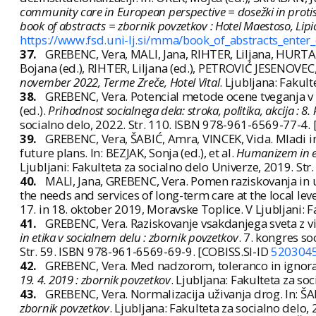
community care in European perspective = dosežki in protis
book of abstracts = zbornik povzetkov : Hotel Maestoso, Lipic
https://www.fsd.uni-lj.si/mma/book_of_abstracts_ente
37.
GREBENC, Vera, MALI, Jana, RIHTER, Liljana, HURT
Bojana (ed.), RIHTER, Liljana (ed.), PETROVIĆ JESENOVEC,
november 2022, Terme Zreče, Hotel Vital
. Ljubljana: Fakul
38.
GREBENC, Vera. Potencial metode ocene tveganja v s
(ed.).
Prihodnost socialnega dela: stroka, politika, akcija : 8
socialno delo, 2022. Str. 110. ISBN 978-961-6569-77-4.
39.
GREBENC, Vera, ŠABIĆ, Amra, VINCEK, Vida. Mladi in 
future plans. In: BEZJAK, Sonja (ed.), et al.
Humanizem in et
Ljubljani: Fakulteta za socialno delo Univerze, 2019. St
40.
MALI, Jana, GREBENC, Vera. Pomen raziskovanja in u
the needs and services of long-term care at the local level.
17. in 18. oktober 2019, Moravske Toplice. V Ljubljani: 
41.
GREBENC, Vera. Raziskovanje vsakdanjega sveta z vid
in etika v socialnem delu : zbornik povzetkov
. 7. kongres so
Str. 59. ISBN 978-961-6569-69-9. [COBISS.SI-ID
520304
42.
GREBENC, Vera. Med nadzorom, toleranco in ignoran
19. 4. 2019 : zbornik povzetkov
. Ljubljana: Fakulteta za s
43.
GREBENC, Vera. Normalizacija uživanja drog. In: ŠA
zbornik povzetkov
. Ljubljana: Fakulteta za socialno delo