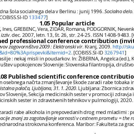
a šola socialnega dela v Berlinu : junij 1996.
Socialno delo
[COBISS.SI-ID
133477
]
1.05 Popular article
K, Ines, GREBENC, Vera, ZIDAR, Romana, PODGORNIK, Nevenka
 izziv
. dec. 2007, letn. 13, št. 26, str. 24-25. ISSN 1408-9483.
hed professional conference contribution (invi
evov zagovorništva 2009 : Elektronski vir
. Kranj, 2009.
http://sk
o&id=80%3Aprispevki&Itemid=2
. [COBISS.SI-ID
3267941
]
silje : nekaj misli in poudarkov. In: ŽIBERNA, Angelca (ed.
ruštev upokojencev Slovenije: Slovenska filantropija, društv
.08 Published scientific conference contributi
osebnega načrta zmanjševanje škode zaradi rabe tobaka in to
istalna palača, Ljubljana, 31. 1. 2020
. Ljubljana: Zbornica zdra
v Slovenije, Sekcija medicinskih sester v promociji zdravja i
icinskih sester in zdravstvenih tehnikov v pulmologiji, 2020
adi rabe alkohola in prepovedanih drog med mladimi : proje
acije znanj za zagotavljanje varnosti v cestnem prometu = the 
Mednarodna strokovna konferenca. Maribor: Fakulteta za gra