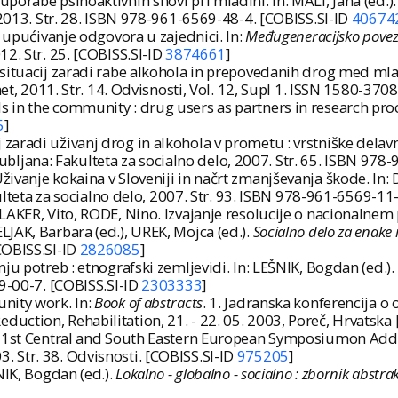
orabe psihoaktivnih snovi pri mladini. In: MALI, Jana (ed.)
, 2013. Str. 28. ISBN 978-961-6569-48-4. [COBISS.SI-ID
40674
i upućivanje odgovora u zajednici. In:
Međugeneracijsko poveziva
12. Str. 25. [COBISS.SI-ID
3874661
]
situacij zaradi rabe alkohola in prepovedanih drog med mla
net, 2011. Str. 14. Odvisnosti, Vol. 12, Supl 1. ISSN 1580-370
 in the community : drug users as partners in research pro
5
]
radi uživanj drog in alkohola v prometu : vrstniške delavnic
jubljana: Fakulteta za socialno delo, 2007. Str. 65. ISBN 97
vanje kokaina v Sloveniji in načrt zmanjševanja škode. In: 
ulteta za socialno delo, 2007. Str. 93. ISBN 978-961-6569-11
LAKER, Vito, RODE, Nino. Izvajanje resolucije o nacionalne
JAK, Barbara (ed.), UREK, Mojca (ed.).
Socialno delo za enake 
COBISS.SI-ID
2826085
]
ju potreb : etnografski zemljevidi. In: LEŠNIK, Bogdan (ed.).
69-00-7. [COBISS.SI-ID
2303333
]
nity work. In:
Book of abstracts
. 1. Jadranska konferencija o o
uction, Rehabilitation, 21. - 22. 05. 2003, Poreč, Hrvatska
 = 1st Central and South Eastern European Symposiumon Addi
003. Str. 38. Odvisnosti. [COBISS.SI-ID
975205
]
NIK, Bogdan (ed.).
Lokalno - globalno - socialno : zbornik abstra