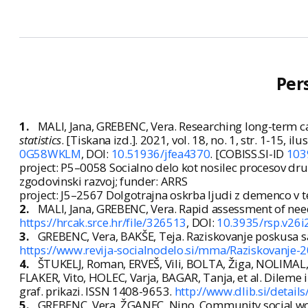
Per
1.
MALI, Jana, GREBENC, Vera. Researching long-term c
statistics
. [Tiskana izd.]. 2021, vol. 18, no. 1, str. 1-15, i
0G58WKLM
, DOI:
10.51936/jfea4370
. [COBISS.SI-ID
103
project: P5–0058 Socialno delo kot nosilec procesov dru
zgodovinski razvoj; funder: ARRS
project: J5–2567 Dolgotrajna oskrba ljudi z demenco v te
2.
MALI, Jana, GREBENC, Vera. Rapid assessment of need
https://hrcak.srce.hr/file/326513
, DOI:
10.3935/rsp.v26i
3.
GREBENC, Vera, BAKŠE, Teja. Raziskovanje poskusa 
https://www.revija-socialnodelo.si/mma/Raziskovanj
4.
ŠTUKELJ, Roman, ERVEŠ, Vili, BOLTA, Žiga, NOLIMAL
FLAKER, Vito, HOLEC, Varja, BAGAR, Tanja, et al. Dileme in
graf. prikazi. ISSN 1408-9653.
http://www.dlib.si/deta
5.
GREBENC, Vera, ŽGANEC, Nino. Community social work