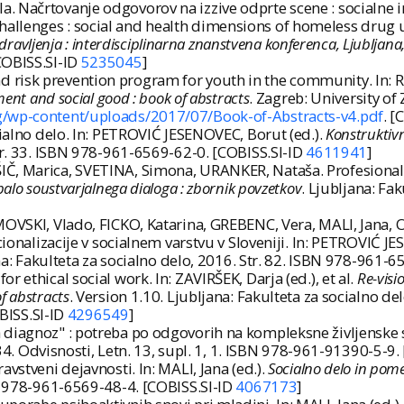
. Načrtovanje odgovorov na izzive odprte scene : socialne
llenges : social and health dimensions of homeless drug use
zdravljenja : interdisciplinarna znanstvena konferenca, Ljubljana
COBISS.SI-ID
5235045
]
isk prevention program for youth in the community. In: RIH
ment and social good : book of abstracts
. Zagreb: University of
rg/wp-content/uploads/2017/07/Book-of-Abstracts-v4.pdf
. [
cialno delo. In: PETROVIĆ JESENOVEC, Borut (ed.).
Konstruktivn
Str. 33. ISBN 978-961-6569-62-0. [COBISS.SI-ID
4611941
]
Č, Marica, SVETINA, Simona, URANKER, Nataša. Profesionaliz
balo soustvarjalnega dialoga : zbornik povzetkov
. Ljubljana: Fa
IMOVSKI, Vlado, FICKO, Katarina, GREBENC, Vera, MALI, Jana,
ucionalizacije v socialnem varstvu v Sloveniji. In: PETROVIĆ J
na: Fakulteta za socialno delo, 2016. Str. 82. ISBN 978-961-
 ethical social work. In: ZAVIRŠEK, Darja (ed.), et al.
Re-visi
f abstracts
. Version 1.10. Ljubljana: Fakulteta za socialno d
OBISS.SI-ID
4296549
]
diagnoz" : potreba po odgovorih na kompleksne življenske si
 34. Odvisnosti, Letn. 13, supl. 1, 1. ISBN 978-961-91390-5-9
vstveni dejavnosti. In: MALI, Jana (ed.).
Socialno delo in pome
BN 978-961-6569-48-4. [COBISS.SI-ID
4067173
]