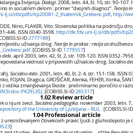
kdanjega življenja.
Dialogi
. 2008, letn. 44, št. 10, str. 90-10
no in socialnim delom : primer "dvojnih diagnoz".
Teorija i
uni-lj.si/db/pdfs/tip20081-2_Kvaternik_Grebenc.pdf
,
http://w
RODE, Nino, FLAKER, Vito. Slovenska politika na področju dr
r. 431-446. ISSN 0040-3598.
http://dk.fdv.uni-lj.si/db/pdfs/ti
[COBISS.SI-ID
2777189
]
emljevidu uživanja drog.
Teorija in praksa : revija za družbena
51_Grebenc.pdf
. [COBISS.SI-ID
1779557
]
o delo
. april 2003, letn. 42, št. 2, str. 109-120. ISSN 0352-79
prepovedana vednost v pripovedih uživalcev drog.
Socialno de
afij.
Socialno delo
. 2001, letn. 40, št. 2-4, str. 151-158. ISS
anko, FOJAN, Dragica, GROŠIČAR, Alenka, FEHER, Ilonka, ŠAN
z vidika zmanjševanja škode : preliminarno poročilo o razis
BN:SI:doc-PK29LX5J
. [COBISS.SI-ID
265317
]
1.02 Review article
k o njuni zvezi.
Socialna pedagogika
. november 2003, letn. 7,
epository of the University of Ljubljana – RUL
. [COBISS.SI-I
1.04 Professional article
 z uresničevanjem človekovih pravic ljudi z gluhoslepoto je 
9523
]
ct and studies.
Report on the drug situation ... of the Republic o