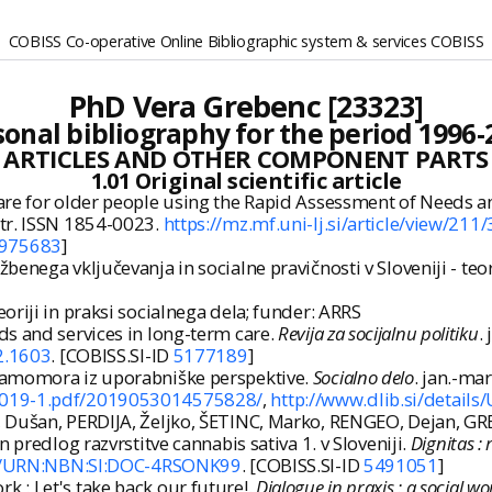
COBISS Co-operative Online Bibliographic system & services COBISS
PhD Vera Grebenc [23323]
sonal bibliography for the period 1996-
ARTICLES AND OTHER COMPONENT PARTS
1.01 Original scientific article
are for older people using the Rapid Assessment of Needs 
lustr. ISSN 1854-0023.
https://mz.mf.uni-lj.si/article/view/211
975683
]
žbenega vključevanja in socialne pravičnosti v Sloveniji - 
oriji in praksi socialnega dela; funder: ARRS
s and services in long-term care.
Revija za socijalnu politiku
.
2.1603
. [COBISS.SI-ID
5177189
]
samomora iz uporabniške perspektive.
Socialno delo
. jan.-mar
e-2019-1.pdf/2019053014575828/
,
http://www.dlib.si/detai
, Dušan, PERDIJA, Željko, ŠETINC, Marko, RENGEO, Dejan, 
 predlog razvrstitve cannabis sativa 1. v Sloveniji.
Dignitas : 
ils/URN:NBN:SI:DOC-4RSONK99
. [COBISS.SI-ID
5491051
]
 : Let's take back our future!.
Dialogue in praxis : a social w