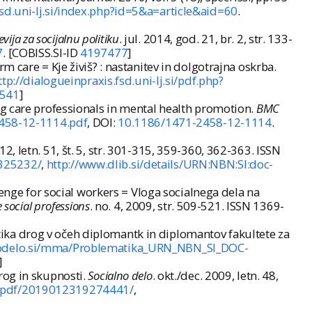
fsd.uni-lj.si/index.php?id=5&a=article&aid=60
.
evija za socijalnu politiku
. jul. 2014, god. 21, br. 2, str. 133-
7
. [COBISS.SI-ID
4197477
]
 care = Kje živiš? : nastanitev in dolgotrajna oskrba.
ttp://dialogueinpraxis.fsd.uni-lj.si/pdf.php?
541
]
ng care professionals in mental health promotion.
BMC
458-12-1114.pdf
, DOI:
10.1186/1471-2458-12-1114
.
012, letn. 51, št. 5, str. 301-315, 359-360, 362-363. ISSN
325232/
,
http://www.dlib.si/details/URN:NBN:SI:doc-
lenge for social workers = Vloga socialnega dela na
 social professions
. no. 4, 2009, str. 509-521. ISSN 1369-
ka drog v očeh diplomantk in diplomantov fakultete za
lnodelo.si/mma/Problematika_URN_NBN_SI_DOC-
]
rog in skupnosti.
Socialno delo
. okt./dec. 2009, letn. 48,
V.pdf/2019012319274441/
,