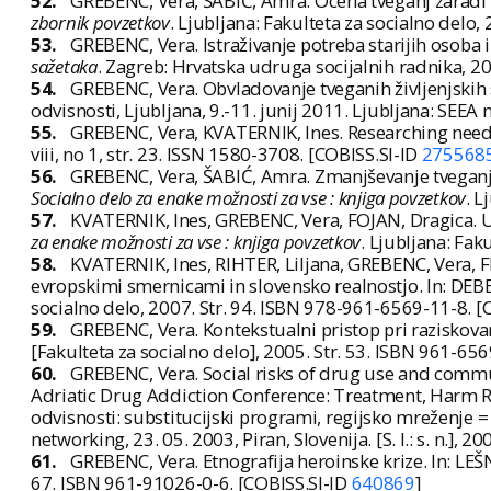
52.
GREBENC, Vera, ŠABIĆ, Amra. Ocena tveganj zaradi up
zbornik povzetkov
. Ljubljana: Fakulteta za socialno delo
53.
GREBENC, Vera. Istraživanje potreba starijih osoba 
sažetaka
. Zagreb: Hrvatska udruga socijalnih radnika, 20
54.
GREBENC, Vera. Obvladovanje tveganih življenjskih 
odvisnosti, Ljubljana, 9.-11. junij 2011. Ljubljana: SEEA 
55.
GREBENC, Vera, KVATERNIK, Ines. Researching needs
viii, no 1, str. 23. ISSN 1580-3708. [COBISS.SI-ID
275568
56.
GREBENC, Vera, ŠABIĆ, Amra. Zmanjševanje tveganj za
Socialno delo za enake možnosti za vse : knjiga povzetkov
. L
57.
KVATERNIK, Ines, GREBENC, Vera, FOJAN, Dragica. Uži
za enake možnosti za vse : knjiga povzetkov
. Ljubljana: Fak
58.
KVATERNIK, Ines, RIHTER, Liljana, GREBENC, Vera, F
evropskimi smernicami in slovensko realnostjo. In: DEBEL
socialno delo, 2007. Str. 94. ISBN 978-961-6569-11-8. [
59.
GREBENC, Vera. Kontekstualni pristop pri raziskovan
[Fakulteta za socialno delo], 2005. Str. 53. ISBN 961-65
60.
GREBENC, Vera. Social risks of drug use and commu
Adriatic Drug Addiction Conference: Treatment, Harm Red
odvisnosti: substitucijski programi, regijsko mreženje
networking, 23. 05. 2003, Piran, Slovenija. [S. l.: s. n.], 2
61.
GREBENC, Vera. Etnografija heroinske krize. In: LEŠ
67. ISBN 961-91026-0-6. [COBISS.SI-ID
640869
]