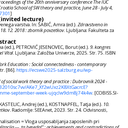
roceedings of the 20th anniversary conference The IUC
oatia School of SW theory and practice, June 28 - July 4,
7301
]
invited lecture)
enega varstva. In: ŠABIĆ, Amra (ed.).
Zdravstveno in
18. 12. 2018 : zbornik povzetkov
. Ljubljana: Fakulteta za
stract
a (ed.), PETROVIĆ JESENOVEC, Borut (ed.).
9. kongres
l Vital
. Ljubljana: Založba Univerze, 2025. Str. 75. ISBN
ork Education : Social connectedness - contemporary
r. [86].
https://ecswe2025-salzburg.eu/wp-
 of social work theory and practice : Dubrovnik 2024 -
o32010sc7vv/AKe7_Xf2wUxz2K8XtGacrcE?
gramme-september-week-ujqclw9dm8j74k4w
. [COBISS.SI-
ASTELIC, Andrej (ed.), KOSTNAPFEL, Tatja (ed.).
10.
etkov
. Radomlje: SEEAnet, 2023. Str. 24. Odvisnosti,
nalisation = Vloga usposabljanja zaposlenih pri
alizacija ---, ta beseda!" : achievements and contradictions of