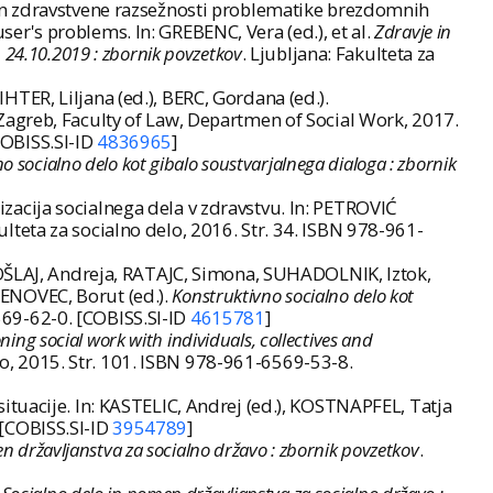
 in zdravstvene razsežnosti problematike brezdomnih
r's problems. In: GREBENC, Vera (ed.), et al.
Zdravje in
, 24.10.2019 : zbornik povzetkov
. Ljubljana: Fakulteta za
TER, Liljana (ed.), BERC, Gordana (ed.).
 Zagreb, Faculty of Law, Departmen of Social Work, 2017.
COBISS.SI-ID
4836965
]
o socialno delo kot gibalo soustvarjalnega dialoga : zbornik
acija socialnega dela v zdravstvu. In: PETROVIĆ
kulteta za socialno delo, 2016. Str. 34. ISBN 978-961-
 OŠLAJ, Andreja, RATAJC, Simona, SUHADOLNIK, Iztok,
ESENOVEC, Borut (ed.).
Konstruktivno socialno delo kot
6569-62-0. [COBISS.SI-ID
4615781
]
oning social work with individuals, collectives and
elo, 2015. Str. 101. ISBN 978-961-6569-53-8.
tuacije. In: KASTELIC, Andrej (ed.), KOSTNAPFEL, Tatja
. [COBISS.SI-ID
3954789
]
n državljanstva za socialno državo : zbornik povzetkov
.