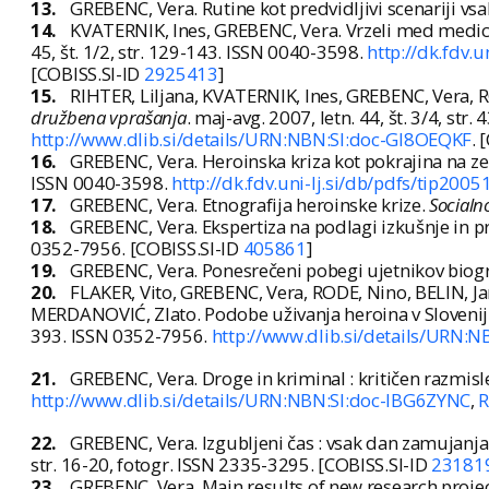
13.
GREBENC, Vera. Rutine kot predvidljivi scenariji vsa
14.
KVATERNIK, Ines, GREBENC, Vera. Vrzeli med medici
45, št. 1/2, str. 129-143. ISSN 0040-3598.
http://dk.fdv.
[COBISS.SI-ID
2925413
]
15.
RIHTER, Liljana, KVATERNIK, Ines, GREBENC, Vera, 
družbena vprašanja
. maj-avg. 2007, letn. 44, št. 3/4, st
http://www.dlib.si/details/URN:NBN:SI:doc-GI8OEQKF
. 
16.
GREBENC, Vera. Heroinska kriza kot pokrajina na z
ISSN 0040-3598.
http://dk.fdv.uni-lj.si/db/pdfs/tip200
17.
GREBENC, Vera. Etnografija heroinske krize.
Socialn
18.
GREBENC, Vera. Ekspertiza na podlagi izkušnje in 
0352-7956. [COBISS.SI-ID
405861
]
19.
GREBENC, Vera. Ponesrečeni pobegi ujetnikov biogr
20.
FLAKER, Vito, GREBENC, Vera, RODE, Nino, BELIN, J
MERDANOVIĆ, Zlato. Podobe uživanja heroina v Sloveniji 
393. ISSN 0352-7956.
http://www.dlib.si/details/URN:N
21.
GREBENC, Vera. Droge in kriminal : kritičen razmisle
http://www.dlib.si/details/URN:NBN:SI:doc-IBG6ZYNC
,
R
22.
GREBENC, Vera. Izgubljeni čas : vsak dan zamujanja
str. 16-20, fotogr. ISSN 2335-3295. [COBISS.SI-ID
23181
23.
GREBENC, Vera. Main results of new research proje