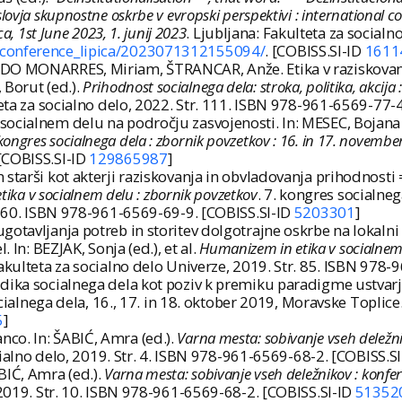
lovja skupnostne oskrbe v evropski perspektivi : international
a, 1st June 2023, 1. junij 2023
. Ljubljana: Fakulteta za social
r_conference_lipica/2023071312155094/
. [COBISS.SI-ID
1611
ADO MONARRES, Miriam, ŠTRANCAR, Anže. Etika v raziskovanj
 Borut (ed.).
Prihodnost socialnega dela: stroka, politika, akcija 
teta za socialno delo, 2022. Str. 111. ISBN 978-961-6569-77-
ocialnem delu na področju zasvojenosti. In: MESEC, Bojana 
. kongres socialnega dela : zbornik povzetkov : 16. in 17. novembe
 [COBISS.SI-ID
129865987
]
starši kot akterji raziskovanja in obvladovanja prihodnosti 
ika v socialnem delu : zbornik povzetkov
. 7. kongres socialneg
r. 60. ISBN 978-961-6569-69-9. [COBISS.SI-ID
5203301
]
gotavljanja potreb in storitev dolgotrajne oskrbe na lokalni
 In: BEZJAK, Sonja (ed.), et al.
Humanizem in etika v socialnem 
Fakulteta za socialno delo Univerze, 2019. Str. 85. ISBN 978
ika socialnega dela kot poziv k premiku paradigme ustvarjanj
cialnega dela, 16., 17. in 18. oktober 2019, Moravske Toplice
5
]
co. In: ŠABIĆ, Amra (ed.).
Varna mesta: sobivanje vseh deležn
ocialno delo, 2019. Str. 4. ISBN 978-961-6569-68-2. [COBISS.S
BIĆ, Amra (ed.).
Varna mesta: sobivanje vseh deležnikov : konfe
, 2019. Str. 10. ISBN 978-961-6569-68-2. [COBISS.SI-ID
51352