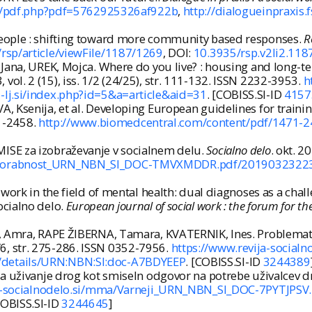
j.si/pdf.php?pdf=5762925326af922b
,
http://dialogueinpraxis.
eople : shifting toward more community based responses.
R
/rsp/article/viewFile/1187/1269
, DOI:
10.3935/rsp.v2li2.118
ana, UREK, Mojca. Where do you live? : housing and long-term
, vol. 2 (15), iss. 1/2 (24/25), str. 111-132. ISSN 2232-3953.
h
i-lj.si/index.php?id=5&a=article&aid=31
. [COBISS.SI-ID
4157
 Ksenija, et al. Developing European guidelines for traini
71-2458.
http://www.biomedcentral.com/content/pdf/1471-2
SE za izobraževanje v socialnem delu.
Socialno delo
. okt. 2
a/Uporabnost_URN_NBN_SI_DOC-TMVXMDDR.pdf/2019032322
work in the field of mental health: dual diagnoses as a chal
ocialno delo.
European journal of social work : the forum for the
Ć, Amra, RAPE ŽIBERNA, Tamara, KVATERNIK, Ines. Problemati
 5/6, str. 275-286. ISSN 0352-7956.
https://www.revija-socia
i/details/URN:NBN:SI:doc-A7BDYEEP
. [COBISS.SI-ID
3244389
a uživanje drog kot smiseln odgovor na potrebe uživalcev d
ja-socialnodelo.si/mma/Varneji_URN_NBN_SI_DOC-7PYTJPS
COBISS.SI-ID
3244645
]