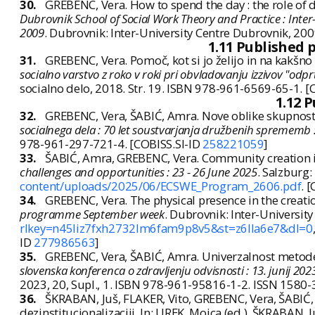
30.
GREBENC, Vera. How to spend the day : the role of da
Dubrovnik School of Social Work Theory and Practice : Inter-
2009
. Dubrovnik: Inter-University Centre Dubrovnik, 20
1.11 Published 
31.
GREBENC, Vera. Pomoč, kot si jo želijo in na kakšno
socialno varstvo z roko v roki pri obvladovanju izzivov "od
socialno delo, 2018. Str. 19. ISBN 978-961-6569-65-1. [
1.12 
32.
GREBENC, Vera, ŠABIĆ, Amra. Nove oblike skupnosti
socialnega dela : 70 let soustvarjanja družbenih sprememb :
978-961-297-721-4. [COBISS.SI-ID
258221059
]
33.
ŠABIĆ, Amra, GREBENC, Vera. Community creation 
challenges and opportunities : 23 - 26 June 2025
. Salzburg:
content/uploads/2025/06/ECSWE_Program_2606.pdf
. 
34.
GREBENC, Vera. The physical presence in the creatio
programme September week
. Dubrovnik: Inter-University
rlkey=n45liz7fxh2732lm6fam9p8v5&st=z6lla6e7&dl=0
ID
277986563
]
35.
GREBENC, Vera, ŠABIĆ, Amra. Univerzalnost metode 
slovenska konferenca o zdravljenju odvisnosti : 13. junij 2
2023, 20, Supl., 1. ISBN 978-961-95816-1-2. ISSN 1580-
36.
ŠKRABAN, Juš, FLAKER, Vito, GREBENC, Vera, ŠABIĆ, A
dezinstitucionalizaciji. In: UREK, Mojca (ed.), ŠKRABAN, J