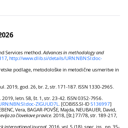
2026
and Services method.
Advances in methodology and
/317
,
http://www.dlib.si/details/URN:NBN:SI:doc-
teoretske podlage, metodološke in metodične usmeritve in
 jul. 2019, god. 26, br. 2, str. 171-187. ISSN 1330-2965.
. 2019, letn. 58, št. 1, str. 23-42. ISSN 0352-7956.
ls/URN:NBN:SI:doc-ZIGUUD7L
. [COBISS.SI-ID
5136997
]
GREBENC, Vera, BAGAR-POVŠE, Majda, NEUBAUER, David,
revija za človekove pravice
. 2018, [št.] 77/78, str. 189-217,
ork international journal
. 2016, vol. 5 (18), spec. iss., pp. 35-