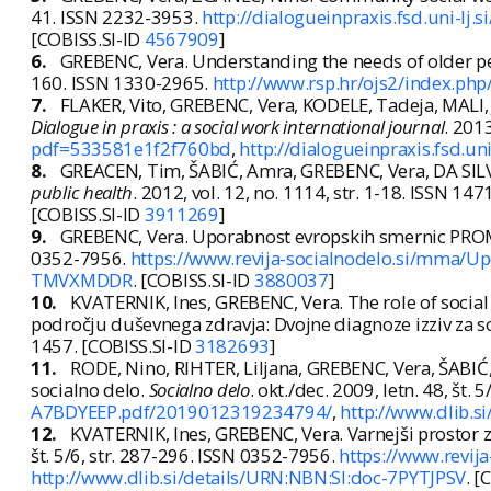
41. ISSN 2232-3953.
http://dialogueinpraxis.fsd.uni-l
[COBISS.SI-ID
4567909
]
6.
GREBENC, Vera. Understanding the needs of older p
160. ISSN 1330-2965.
http://www.rsp.hr/ojs2/index.php
7.
FLAKER, Vito, GREBENC, Vera, KODELE, Tadeja, MALI, J
Dialogue in praxis : a social work international journal
. 2013
pdf=533581e1f2f760bd
,
http://dialogueinpraxis.fsd.un
8.
GREACEN, Tim, ŠABIĆ, Amra, GREBENC, Vera, DA SILVA,
public health
. 2012, vol. 12, no. 1114, str. 1-18. ISSN 14
[COBISS.SI-ID
3911269
]
9.
GREBENC, Vera. Uporabnost evropskih smernic PROMI
0352-7956.
https://www.revija-socialnodelo.si/mm
TMVXMDDR
. [COBISS.SI-ID
3880037
]
10.
KVATERNIK, Ines, GREBENC, Vera. The role of social 
področju duševnega zdravja: Dvojne diagnoze izziv za s
1457. [COBISS.SI-ID
3182693
]
11.
RODE, Nino, RIHTER, Liljana, GREBENC, Vera, ŠABI
socialno delo.
Socialno delo
. okt./dec. 2009, letn. 48, št.
A7BDYEEP.pdf/2019012319234794/
,
http://www.dlib.s
12.
KVATERNIK, Ines, GREBENC, Vera. Varnejši prostor z
št. 5/6, str. 287-296. ISSN 0352-7956.
https://www.revi
http://www.dlib.si/details/URN:NBN:SI:doc-7PYTJPSV
. [