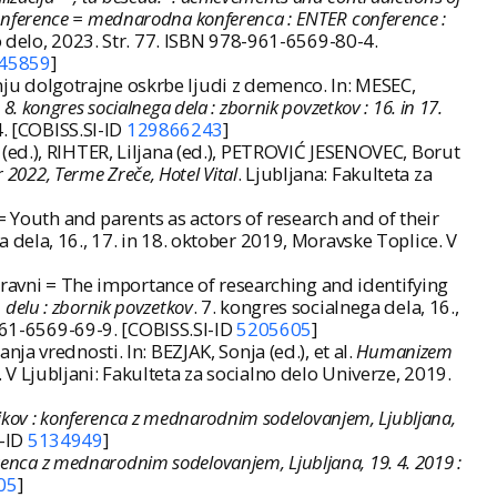
 conference = mednarodna konferenca : ENTER conference :
no delo, 2023. Str. 77. ISBN 978-961-6569-80-4.
45859
]
u dolgotrajne oskrbe ljudi z demenco. In: MESEC,
: 8. kongres socialnega dela : zbornik povzetkov : 16. in 17.
4. [COBISS.SI-ID
129866243
]
(ed.), RIHTER, Liljana (ed.), PETROVIĆ JESENOVEC, Borut
r 2022, Terme Zreče, Hotel Vital
. Ljubljana: Fakulteta za
= Youth and parents as actors of research and of their
a dela, 16., 17. in 18. oktober 2019, Moravske Toplice. V
 ravni = The importance of researching and identifying
delu : zbornik povzetkov
. 7. kongres socialnega dela, 16.,
-961-6569-69-9. [COBISS.SI-ID
5205605
]
a vrednosti. In: BEZJAK, Sonja (ed.), et al.
Humanizem
. V Ljubljani: Fakulteta za socialno delo Univerze, 2019.
ikov : konferenca z mednarodnim sodelovanjem, Ljubljana,
I-ID
5134949
]
renca z mednarodnim sodelovanjem, Ljubljana, 19. 4. 2019 :
05
]