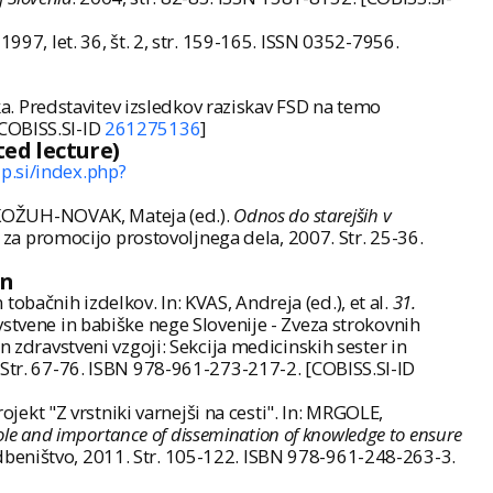
. 1997, let. 36, št. 2, str. 159-165. ISSN 0352-7956.
. Predstavitev izsledkov raziskav FSD na temo
 [COBISS.SI-ID
261275136
]
ted lecture)
up.si/index.php?
), KOŽUH-NOVAK, Mateja (ed.).
Odnos do starejših v
o za promocijo prostovoljnega dela, 2007. Str. 25-36.
on
bačnih izdelkov. In: KVAS, Andreja (ed.), et al.
31.
vstvene in babiške nege Slovenije - Zveza strokovnih
n zdravstveni vzgoji: Sekcija medicinskih sester in
. Str. 67-76. ISBN 978-961-273-217-2. [COBISS.SI-ID
kt "Z vrstniki varnejši na cesti". In: MRGOLE,
role and importance of dissemination of knowledge to ensure
dbeništvo, 2011. Str. 105-122. ISBN 978-961-248-263-3.