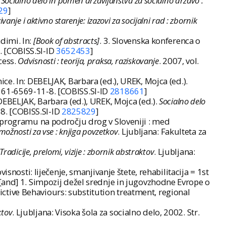
.
Socialno delo in pomen državljanstva za socialno državo :
29
]
nje i aktivno starenje: izazovi za socijalni rad : zbornik
dimi. In:
[Book of abstracts]
. 3. Slovenska konferenca o
8. [COBISS.SI-ID
3652453
]
cess.
Odvisnosti : teorija, praksa, raziskovanje
. 2007, vol.
e. In: DEBELJAK, Barbara (ed.), UREK, Mojca (ed.).
8-961-6569-11-8. [COBISS.SI-ID
2818661
]
DEBELJAK, Barbara (ed.), UREK, Mojca (ed.).
Socialno delo
-8. [COBISS.SI-ID
2825829
]
m programu na področju drog v Sloveniji : med
možnosti za vse : knjiga povzetkov
. Ljubljana: Fakulteta za
Tradicije, prelomi, vizije : zbornik abstraktov
. Ljubljana:
visnosti: liječenje, smanjivanje štete, rehabilitacija = 1st
 [and] 1. Simpozij dežel srednje in jugovzhodne Evrope o
ctive Behaviours: substitution treatment, regional
ktov
. Ljubljana: Visoka šola za socialno delo, 2002. Str.