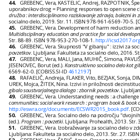
44.
GREBENC, Vera, KASTELIC, Andrej, RAZPOTNIK, Špela
uporabnikov drog = Planning responses to open scene cha
družba : interdisciplinarno raziskovanje zdravja, bolezni in 
socialno delo, 2019. Str. 11. ISBN 978-961-6569-70-5. [
45.
GREBENC, Vera. Development of harm reduction and r
Multidisciplinary education and practice for social develop
Str. 88-89. ISBN 978-953-270-108-1.
http://icsd2017.o
46.
GREBENC, Vera. Skupnosti "V gibanju" : izzivi za so
povzetkov
. Ljubljana: Fakulteta za socialno delo, 2016. 
47.
GREBENC, Vera, MALI, Jana, MUHIČ, Simona, PAVLIŠI
JESENOVEC, Borut (ed.).
Konstruktivno socialno delo kot gi
6569-62-0. [COBISS.SI-ID
4612197
]
48.
RAFAELIČ, Andreja, FLAKER, Vito, BEZJAK, Sonja, D
UREK, Mojca, ŽITEK, Nina. Izzivi in priložnosti dezinstit
gibalo soustvarjalnega dialoga : zbornik povzetkov
. Ljublja
49.
GREBENC, Vera. Understanding needs : a challenge for
communities: social work research : program book & book o
http://eswra.org/documents/ECSWR2015_book.pdf
. [C
50.
GREBENC, Vera. Socialno delo na področju "dvojnih 
(ed.).
Program : povzetki
. Ljubljana: Prohealth, 2013. Str.
51.
GREBENC, Vera. Izobraževanje za socialno delo v zdra
Ljubljana: Fakulteta za socialno delo, 2013. Str. 27. IS