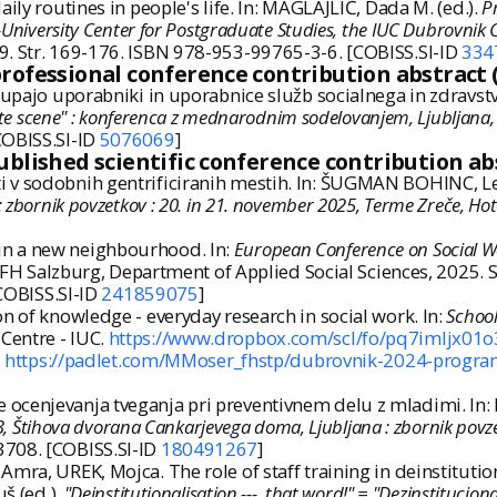
ily routines in people's life. In: MAGLAJLIĆ, Dada M. (ed.).
P
University Center for Postgraduate Studies, the IUC Dubrovnik Cr
09. Str. 169-176. ISBN 978-953-99765-3-6. [COBISS.SI-ID
334
professional conference contribution abstract (
 upajo uporabniki in uporabnice služb socialnega in zdravstv
prte scene" : konferenca z mednarodnim sodelovanjem, Ljubljana, 
COBISS.SI-ID
5076069
]
Published scientific conference contribution ab
 v sodobnih gentrificiranih mestih. In: ŠUGMAN BOHINC, Le
 zbornik povzetkov : 20. in 21. november 2025, Terme Zreče, Hote
in a new neighbourhood. In:
European Conference on Social W
 FH Salzburg, Department of Applied Social Sciences, 2025. St
[COBISS.SI-ID
241859075
]
n of knowledge - everyday research in social work. In:
School
 Centre - IUC.
https://www.dropbox.com/scl/fo/pq7imljx01
,
https://padlet.com/MMoser_fhstp/dubrovnik-2024-pro
ocenjevanja tveganja pri preventivnem delu z mladimi. In: K
023, Štihova dvorana Cankarjevega doma, Ljubljana : zbornik povz
3708. [COBISS.SI-ID
180491267
]
mra, UREK, Mojca. The role of staff training in deinstitutio
uš (ed.).
"Deinstitutionalisation ---, that word!" = "Dezinstitucion