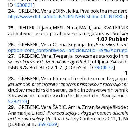
ID
1630821
]
24.
GREBENC, Vera, ZORN, Jelka. Prva poletna mednarodn
http://www.dlib.si/details/URN:NBN:SI:doc-0FLN1B80
. 
25.
RIHTER, Liljana, MEŠL, Nina, MALI, Jana, KVATERNI
aplikativno delo z uporabniki socialnega varstva.
Socialni
1.07 Publis
26.
GREBENC, Vera. Ocena tveganja. In:
Prispevki s 1. dn
option=com_content&view=article&catid=49%3Adrug
27.
GREBENC, Vera. Tveganja, povezana s starostjo in na
slovenski javnosti : [zamolčane zgodbe]
. Ljubljana: Zveza d
ISBN 978-961-91702-1-2. [COBISS.SI-ID
2904677
]
1
28.
GREBENC, Vera. Potenciali metode ocene tveganja in 
januar dan brez cigarete : zbornik prispevkov z recenzijo : Kr
društev medicinskih sester, babic in zdravstvenih tehniko
zdravstvenih tehnikov v družinski medicini: Sekcija med
5292133
]
29.
GREBENC, Vera, ŠABIĆ, Amra. Zmanjševanje škode zar
Anamarija L. (ed.).
Proroad safety : vloga in pomen disemin
better road safety
. ProRoad Safety Conference 2011, 1. 
[COBISS.SI-ID
3597669
]