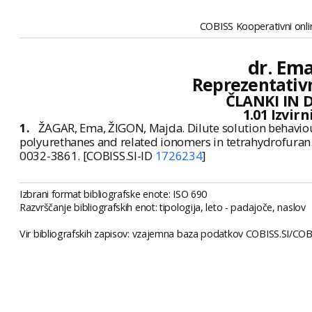
COBISS Kooperativni onlin
dr. Ema
Reprezentativn
ČLANKI IN 
1.01 Izvir
1.
ŽAGAR, Ema, ŽIGON, Majda. Dilute solution behavio
polyurethanes and related ionomers in tetrahydrofuran
0032-3861. [COBISS.SI-ID
1726234
]
Izbrani format bibliografske enote: ISO 690
Razvrščanje bibliografskih enot: tipologija, leto - padajoče, naslov
Vir bibliografskih zapisov: vzajemna baza podatkov COBISS.SI/COBI