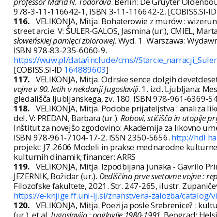
professor Maria N. Todorova
. Berlin: De Gruyter Oldenbou
978-3-11-116642-1, ISBN 3-11-116642-2. [COBISS.SI-I
116.
VELIKONJA, Mitja. Bohaterowie z murów : wizerunki
street arcie. V: ŠULER-GALOS, Jasmina (ur.), CMIEL, Marta
słoweńskiej pamięci zbiorowej
. Wyd. 1. Warszawa: Wydawni
ISBN 978-83-235-6060-9.
https://wuw.pl/data/include/cms//Starcie_narracji_Sul
[COBISS.SI-ID
164889603
]
117.
VELIKONJA, Mitja. Odrske sence dolgih devetdese
vojne v 90. letih v nekdanji Jugoslaviji
. 1. izd. Ljubljana: M
gledališča ljubljanskega, zv. 180. ISBN 978-961-6369-54
118.
VELIKONJA, Mitja. Podobe prijateljstva : analiza l
del. V: PREDAN, Barbara (ur.).
Robovi, stičišča in utopije pr
Inštitut za novejšo zgodovino: Akademija za likovno umet
ISBN 978-961-7104-17-2. ISSN 2350-5656.
http://hdl.
projekt: J7-2606 Modeli in prakse mednarodne kulturne
kulturnih dinamik; financer: ARRS
119.
VELIKONJA, Mitja. Izpodbijana junaka - Gavrilo Princ
JEZERNIK, Božidar (ur.).
Dediščina prve svetovne vojne : rep
Filozofske fakultete, 2021. Str. 247-265, ilustr. Zupani
https://e-knjige.ff.uni-lj.si/znanstvena-zalozba/catalo
120.
VELIKONJA, Mitja. Poezija posle Srebrenice? : kult
(ur.), et al.
Jugoslavija : poglavlje 1980-1991.
Beograd: Helsin