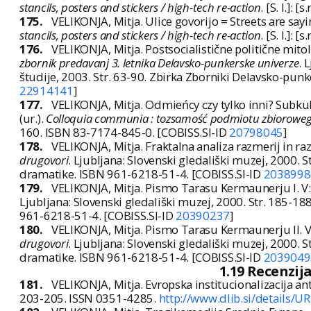
stancils, posters and stickers / high-tech re-action
. [S. l.]: 
175.
VELIKONJA, Mitja. Ulice govorijo = Streets are sayi
stancils, posters and stickers / high-tech re-action
. [S. l.]: 
176.
VELIKONJA, Mitja. Postsocialistične politične mitol
zbornik predavanj 3. letnika Delavsko-punkerske univerze
. 
študije, 2003. Str. 63-90. Zbirka Zborniki Delavsko-punk
22914141
]
177.
VELIKONJA, Mitja. Odmieńcy czy tylko inni? Subku
(ur.).
Colloquia communia : tozsamość podmiotu zbiorowego.
160. ISBN 83-7174-845-0. [COBISS.SI-ID
20798045
]
178.
VELIKONJA, Mitja. Fraktalna analiza razmerij in 
drugovori
. Ljubljana: Slovenski gledališki muzej, 2000. S
dramatike. ISBN 961-6218-51-4. [COBISS.SI-ID
2038998
179.
VELIKONJA, Mitja. Pismo Tarasu Kermaunerju I. 
Ljubljana: Slovenski gledališki muzej, 2000. Str. 185-188
961-6218-51-4. [COBISS.SI-ID
20390237
]
180.
VELIKONJA, Mitja. Pismo Tarasu Kermaunerju II.
drugovori
. Ljubljana: Slovenski gledališki muzej, 2000. S
dramatike. ISBN 961-6218-51-4. [COBISS.SI-ID
2039049
1.19 Recenzija
181.
VELIKONJA, Mitja. Evropska institucionalizacija 
203-205. ISSN 0351-4285.
http://www.dlib.si/detail