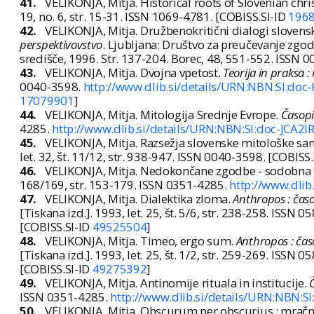
41.
VELIKONJA, Mitja. Historical roots of Slovenian chr
19, no. 6, str. 15-31. ISSN 1069-4781. [COBISS.SI-ID
196
42.
VELIKONJA, Mitja. Družbenokritični dialogi sloven
perspektivovstvo
. Ljubljana: Društvo za preučevanje zgodo
središče, 1996. Str. 137-204. Borec, 48, 551-552. ISSN 
43.
VELIKONJA, Mitja. Dvojna vpetost.
Teorija in praksa 
0040-3598.
http://www.dlib.si/details/URN:NBN:SI:doc
17079901
]
44.
VELIKONJA, Mitja. Mitologija Srednje Evrope.
Časopi
4285.
http://www.dlib.si/details/URN:NBN:SI:doc-JCA2I
45.
VELIKONJA, Mitja. Razsežja slovenske mitološke s
let. 32, št. 11/12, str. 938-947. ISSN 0040-3598. [COBISS
46.
VELIKONJA, Mitja. Nedokončane zgodbe - sodobna p
168/169, str. 153-179. ISSN 0351-4285.
http://www.dli
47.
VELIKONJA, Mitja. Dialektika zloma.
Anthropos : časo
[Tiskana izd.]. 1993, let. 25, št. 5/6, str. 238-258. ISSN 
[COBISS.SI-ID
49525504
]
48.
VELIKONJA, Mitja. Timeo, ergo sum.
Anthropos : časo
[Tiskana izd.]. 1993, let. 25, št. 1/2, str. 259-269. ISSN 
[COBISS.SI-ID
49275392
]
49.
VELIKONJA, Mitja. Antinomije rituala in institucije.
ISSN 0351-4285.
http://www.dlib.si/details/URN:NBN:
50.
VELIKONJA, Mitja. Obscurum per obscurius : mračn