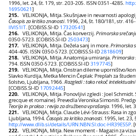
1996, let. 24, št. 179, str. 203-205. ISSN 0351-4285.
http
16950621
]
215.
VELIKONJA, Mitja. Skušnjave in nevarnosti apologije
Časopis za kritiko znanosti
. 1996, 24, št. 180/181, str. 4
IIVIS1IT
. [COBISS.SI-ID
17320541
]
216.
VELIKONJA, Mitja. Čas konverzij.
Primorska srečanja 
0350-5723. [COBISS.SI-ID
2503473
]
217.
VELIKONJA, Mitja. Dežela sanj in more.
Primorska sr
404-405. ISSN 0350-5723. [COBISS.SI-ID
2818609
]
218.
VELIKONJA, Mitja. Anatomija umiranja.
Primorska s
794. ISSN 0350-5723. [COBISS.SI-ID
3197745
]
219.
VELIKONJA, Mitja. Onstran dileme uporništvo/konf
Slavko Kurdija, Metka Mencin Čeplak: Preplah za študen
šolstvo, Ljubljana, 1966.
Razgledi : tako rekoč intelektualni
[COBISS.SI-ID
17092445
]
220.
VELIKONJA, Mitja. Ponovljivi zgledi : Joel Schmidt.
grecque et romaine). Prevedla Veronika Simoniti. Predgo
Teorija in praksa : revija za družbena vprašanja
. 1996, let.
221.
VELIKONJA, Mitja. Claude Lévi-Strauss: Rasa in z
Ljubljana, 1994.
Časopis za kritiko znanosti
. 1995, let. 23
http://www.dlib.si/details/URN:NBN:SI:doc-HR39ES5P
. 
222.
VELIKONJA, Mitja. New moment - Magazin za vizuel