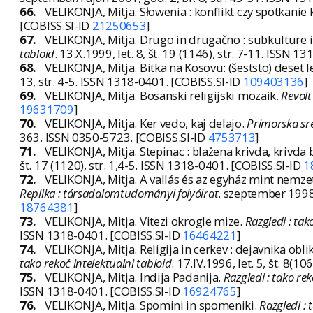
66.
VELIKONJA, Mitja. Słowenia : konflikt czy spotkanie 
[COBISS.SI-ID
21250653
]
67.
VELIKONJA, Mitja. Drugo in drugačno : subkulture 
tabloid
. 13.X.1999, let. 8, št. 19 (1146), str. 7-11. ISSN 
68.
VELIKONJA, Mitja. Bitka na Kosovu: (šeststo) deset l
13, str. 4-5. ISSN 1318-0401. [COBISS.SI-ID
109403136
]
69.
VELIKONJA, Mitja. Bosanski religijski mozaik.
Revolt
19631709
]
70.
VELIKONJA, Mitja. Ker vedo, kaj delajo.
Primorska sre
363. ISSN 0350-5723. [COBISS.SI-ID
4753713
]
71.
VELIKONJA, Mitja. Stepinac : blažena krivda, krivda
št. 17 (1120), str. 1,4-5. ISSN 1318-0401. [COBISS.SI-ID
1
72.
VELIKONJA, Mitja. A vallás és az egyház mint nemze
Replika : társadalomtudományi folyóirat
. szeptember 1998
18764381
]
73.
VELIKONJA, Mitja. Vitezi okrogle mize.
Razgledi : tak
ISSN 1318-0401. [COBISS.SI-ID
16464221
]
74.
VELIKONJA, Mitja. Religija in cerkev : dejavnika obl
tako rekoč intelektualni tabloid
. 17.IV.1996, let. 5, št. 8(
75.
VELIKONJA, Mitja. Indija Padanija.
Razgledi : tako rek
ISSN 1318-0401. [COBISS.SI-ID
16924765
]
76.
VELIKONJA, Mitja. Spomini in spomeniki.
Razgledi : 