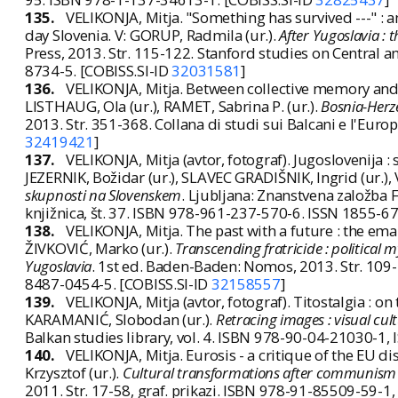
135.
VELIKONJA, Mitja. "Something has survived ---" : a
day Slovenia. V: GORUP, Radmila (ur.).
After Yugoslavia : 
Press, 2013. Str. 115-122. Stanford studies on Central
8734-5. [COBISS.SI-ID
32031581
]
136.
VELIKONJA, Mitja. Between collective memory and p
LISTHAUG, Ola (ur.), RAMET, Sabrina P. (ur.).
Bosnia-Herze
2013. Str. 351-368. Collana di studi sui Balcani e l'Eur
32419421
]
137.
VELIKONJA, Mitja (avtor, fotograf). Jugoslovenija :
JEZERNIK, Božidar (ur.), SLAVEC GRADIŠNIK, Ingrid (ur.), 
skupnosti na Slovenskem
. Ljubljana: Znanstvena založba F
knjižnica, št. 37. ISBN 978-961-237-570-6. ISSN 1855-6
138.
VELIKONJA, Mitja. The past with a future : the ema
ŽIVKOVIĆ, Marko (ur.).
Transcending fratricide : political 
Yugoslavia
. 1st ed. Baden-Baden: Nomos, 2013. Str. 109-
8487-0454-5. [COBISS.SI-ID
32158557
]
139.
VELIKONJA, Mitja (avtor, fotograf). Titostalgia : on
KARAMANIĆ, Slobodan (ur.).
Retracing images : visual cul
Balkan studies library, vol. 4. ISBN 978-90-04-21030-1
140.
VELIKONJA, Mitja. Eurosis - a critique of the EU 
Krzysztof (ur.).
Cultural transformations after communism :
2011. Str. 17-58, graf. prikazi. ISBN 978-91-85509-59-1