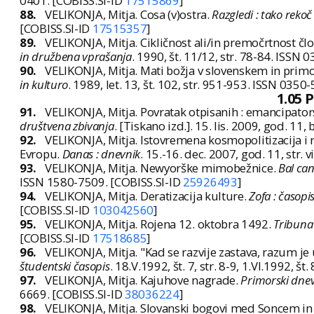
0401. [COBISS.SI-ID
17515869
]
88.
VELIKONJA, Mitja. Cosa (v)ostra.
Razgledi : tako rekoč
[COBISS.SI-ID
17515357
]
89.
VELIKONJA, Mitja. Cikličnost ali/in premočrtnost čl
in družbena vprašanja
. 1990, št. 11/12, str. 78-84. ISS
90.
VELIKONJA, Mitja. Mati božja v slovenskem in prim
in kulturo
. 1989, let. 13, št. 102, str. 951-953. ISSN 035
1.05 
91.
VELIKONJA, Mitja. Povratak otpisanih : emancipators
društvena zbivanja
. [Tiskano izd.]. 15. lis. 2009, god. 11
92.
VELIKONJA, Mitja. Istovremena kosmopolitizacija i r
Evropu.
Danas : dnevnik
. 15.-16. dec. 2007, god. 11, str.
93.
VELIKONJA, Mitja. Newyorške mimobežnice.
Bal can
ISSN 1580-7509. [COBISS.SI-ID
25926493
]
94.
VELIKONJA, Mitja. Deratizacija kulture.
Zofa : časopi
[COBISS.SI-ID
103042560
]
95.
VELIKONJA, Mitja. Rojena 12. oktobra 1492.
Tribuna 
[COBISS.SI-ID
17518685
]
96.
VELIKONJA, Mitja. "Kad se razvije zastava, razum je 
študentski časopis
. 18.V.1992, št. 7, str. 8-9, 1.VI.1992, š
97.
VELIKONJA, Mitja. Kajuhove nagrade.
Primorski dne
6669. [COBISS.SI-ID
38036224
]
98.
VELIKONJA, Mitja. Slovanski bogovi med Soncem in L