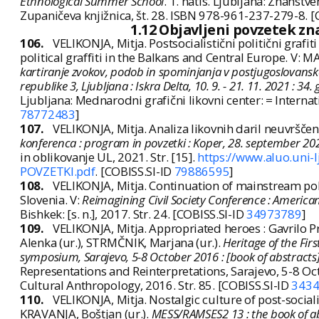
Ethnological Summer School
. 1. natis. Ljubljana: Znanstv
Zupaničeva knjižnica, št. 28. ISBN 978-961-237-279-8. [
1.12 Objavljeni povzetek z
106.
VELIKONJA, Mitja. Postsocialistični politični grafiti
political graffiti in the Balkans and Central Europe. V: MA
kartiranje zvokov, podob in spominjanja v postjugoslovansk
republike 3, Ljubljana : Iskra Delta, 10. 9. - 21. 11. 2021 : 3
Ljubljana: Mednarodni grafični likovni center: = Internat
78772483
]
107.
VELIKONJA, Mitja. Analiza likovnih daril neuvrščen
konferenca : program in povzetki : Koper, 28. september 20
in oblikovanje UL, 2021. Str. [15].
https://www.aluo.uni-
POVZETKI.pdf
. [COBISS.SI-ID
79886595
]
108.
VELIKONJA, Mitja. Continuation of mainstream polit
Slovenia. V:
Reimagining Civil Society Conference : American
Bishkek: [s. n.], 2017. Str. 24. [COBISS.SI-ID
34973789
]
109.
VELIKONJA, Mitja. Appropriated heroes : Gavrilo P
Alenka (ur.), STRMČNIK, Marjana (ur.).
Heritage of the Fir
symposium, Sarajevo, 5-8 October 2016 : [book of abstracts
Representations and Reinterpretations, Sarajevo, 5-8 Oc
Cultural Anthropology, 2016. Str. 85. [COBISS.SI-ID
343
110.
VELIKONJA, Mitja. Nostalgic culture of post-social
KRAVANJA, Boštjan (ur.).
MESS/RAMSES2 13 : the book of ab