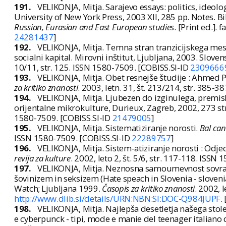
191.
VELIKONJA, Mitja. Sarajevo essays: politics, ideol
University of New York Press, 2003 XII, 285 pp. Notes. B
Russian, Eurasian and East European studies
. [Print ed.].
24281437
]
192.
VELIKONJA, Mitja. Temna stran tranzicijskega mes
socialni kapital. Mirovni inštitut, Ljubljana, 2003. Sloven
10/11, str. 125. ISSN 1580-7509. [COBISS.SI-ID
2309666
193.
VELIKONJA, Mitja. Obet resnejše študije : Ahmed P
za kritiko znanosti
. 2003, letn. 31, št. 213/214, str. 385-
194.
VELIKONJA, Mitja. Ljubezen do izginulega, premisle
orijentalne mikrokulture, Durieux, Zagreb, 2002, 273 st
1580-7509. [COBISS.SI-ID
21479005
]
195.
VELIKONJA, Mitja. Sistematiziranje norosti.
Bal cani
ISSN 1580-7509. [COBISS.SI-ID
22289757
]
196.
VELIKONJA, Mitja. Sistem-atiziranje norosti : Odj
revija za kulture
. 2002, leto 2, št. 5/6, str. 117-118. ISS
197.
VELIKONJA, Mitja. Neznosna samoumevnost sovraštva
šovinizem in seksizem (Hate speach in Slovenia - sloven
Watch; Ljubljana 1999.
Časopis za kritiko znanosti
. 2002, 
http://www.dlib.si/details/URN:NBN:SI:DOC-Q984JUPF
.
198.
VELIKONJA, Mitja. Najlepša desetletja našega stole
e cyberpunck - tipi, mode e manie del teenager italiano