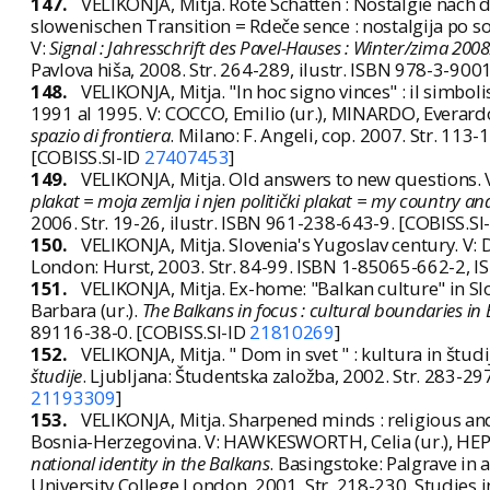
147.
VELIKONJA, Mitja. Rote Schatten : Nostalgie nach 
slowenischen Transition = Rdeče sence : nostalgija po so
V:
Signal : Jahresschrift des Pavel-Hauses : Winter/zima 2008
Pavlova hiša, 2008. Str. 264-289, ilustr. ISBN 978-3-90
148.
VELIKONJA, Mitja. "In hoc signo vinces" : il simbol
1991 al 1995. V: COCCO, Emilio (ur.), MINARDO, Everardo
spazio di frontiera
. Milano: F. Angeli, cop. 2007. Str. 11
[COBISS.SI-ID
27407453
]
149.
VELIKONJA, Mitja. Old answers to new questions. V:
plakat = moja zemlja i njen politički plakat = my country and 
2006. Str. 19-26, ilustr. ISBN 961-238-643-9. [COBISS.SI
150.
VELIKONJA, Mitja. Slovenia's Yugoslav century. V: D
London: Hurst, 2003. Str. 84-99. ISBN 1-85065-662-2, 
151.
VELIKONJA, Mitja. Ex-home: "Balkan culture" in Sl
Barbara (ur.).
The Balkans in focus : cultural boundaries in
89116-38-0. [COBISS.SI-ID
21810269
]
152.
VELIKONJA, Mitja. " Dom in svet " : kultura in študij
študije
. Ljubljana: Študentska založba, 2002. Str. 283-29
21193309
]
153.
VELIKONJA, Mitja. Sharpened minds : religious and 
Bosnia-Herzegovina. V: HAWKESWORTH, Celia (ur.), HEPPEL
national identity in the Balkans
. Basingstoke: Palgrave in 
University College London, 2001. Str. 218-230. Studies 