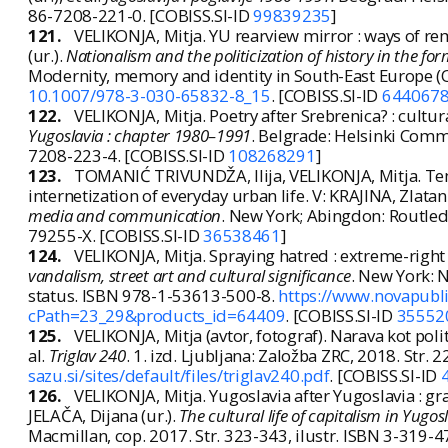
86-7208-221-0. [COBISS.SI-ID
99839235
]
121.
VELIKONJA, Mitja. YU rearview mirror : ways of r
(ur.).
Nationalism and the politicization of history in the fo
Modernity, memory and identity in South-East Europe (
10.1007/978-3-030-65832-8_15
. [COBISS.SI-ID
644067
122.
VELIKONJA, Mitja. Poetry after Srebrenica? : cultural
Yugoslavia : chapter 1980–1991
. Belgrade: Helsinki Comm
7208-223-4. [COBISS.SI-ID
108268291
]
123.
TOMANIĆ TRIVUNDŽA, Ilija, VELIKONJA, Mitja. Tempor
internetization of everyday urban life. V: KRAJINA, Zlata
media and communication
. New York; Abingdon: Routled
79255-X. [COBISS.SI-ID
36538461
]
124.
VELIKONJA, Mitja. Spraying hatred : extreme-right g
vandalism, street art and cultural significance
. New York: N
status. ISBN 978-1-53613-500-8.
https://www.novapubli
cPath=23_29&products_id=64409
. [COBISS.SI-ID
35552
125.
VELIKONJA, Mitja (avtor, fotograf). Narava kot politi
al.
Triglav 240
. 1. izd. Ljubljana: Založba ZRC, 2018. Str.
sazu.si/sites/default/files/triglav240.pdf
. [COBISS.SI-ID
126.
VELIKONJA, Mitja. Yugoslavia after Yugoslavia : gr
JELAČA, Dijana (ur.).
The cultural life of capitalism in Yugos
Macmillan, cop. 2017. Str. 323-343, ilustr. ISBN 3-319