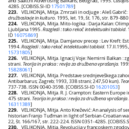
and Saatchi Advertising Balkans; Beograd, 1995.
Časopis 
4285. [COBISS.SI-ID
17501789
]
223.
VELIKONJA, Mitja. Zmrzali in odjuge : Aleš Gabrič: S
družboslovje in kulturo
. 1995, let. 19, št. 176, str. 879-
224.
VELIKONJA, Mitja. Mito-logika : Darja Kalan: Oli
Ljubljana 1995.
Razgledi : tako rekoč intelektualni tabloid
.
ID
16075869
]
225.
VELIKONJA, Mitja. Damjanov precep : Lev Kreft: Est
1994.
Razgledi : tako rekoč intelektualni tabloid
. 17.II.1995
15731805
]
226.
VELIKONJA, Mitja. Ignacij Voje: Nemirni Balkan : zg
strani.
Teorija in praksa : revija za družbena vprašanja
. 199
15828061
]
227.
VELIKONJA, Mitja. Predstave srednjeveškega zahoda
Antibarbarus; Zagreb; 1993, 338 strani; 247,50 kun).
Teor
737-738. ISSN 0040-3598. [COBISS.SI-ID
16201053
]
228.
VELIKONJA, Mitja. R. J. Crampton: Eastern Europe 
475 strani.
Teorija in praksa : revija za družbena vprašanja
16311389
]
229.
VELIKONJA, Mitja. Anto Knežević: An analysis of s
historian Franjo Tuđman in light of Serbian-Croatian wa
22, št. 166/167, str. 222-224. ISSN 0351-4285. [COBISS.
230.
VELIKONJA, Mitja. Revolucija v francoskem zgodovi