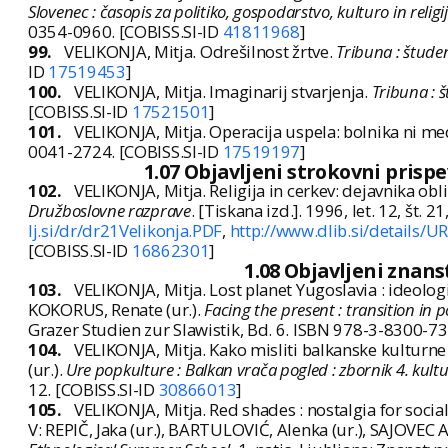
Slovenec : časopis za politiko, gospodarstvo, kulturo in religi
0354-0960. [COBISS.SI-ID
41811968
]
99.
VELIKONJA, Mitja. Odrešilnost žrtve.
Tribuna : študen
ID
17519453
]
100.
VELIKONJA, Mitja. Imaginarij stvarjenja.
Tribuna : 
[COBISS.SI-ID
17521501
]
101.
VELIKONJA, Mitja. Operacija uspela: bolnika ni me
0041-2724. [COBISS.SI-ID
17519197
]
1.07 Objavljeni strokovni prisp
102.
VELIKONJA, Mitja. Religija in cerkev: dejavnika obl
Družboslovne razprave
. [Tiskana izd.]. 1996, let. 12, št. 
lj.si/dr/dr21Velikonja.PDF
,
http://www.dlib.si/details
[COBISS.SI-ID
16862301
]
1.08 Objavljeni znan
103.
VELIKONJA, Mitja. Lost planet Yugoslavia : ideolo
KOKORUS, Renate (ur.).
Facing the present : transition in po
Grazer Studien zur Slawistik, Bd. 6. ISBN 978-3-8300-7
104.
VELIKONJA, Mitja. Kako misliti balkanske kulturne 
(ur.).
Ure popkulture : Balkan vrača pogled : zbornik 4. kult
12. [COBISS.SI-ID
30866013
]
105.
VELIKONJA, Mitja. Red shades : nostalgia for social
V: REPIČ, Jaka (ur.), BARTULOVIĆ, Alenka (ur.), SAJOVEC 