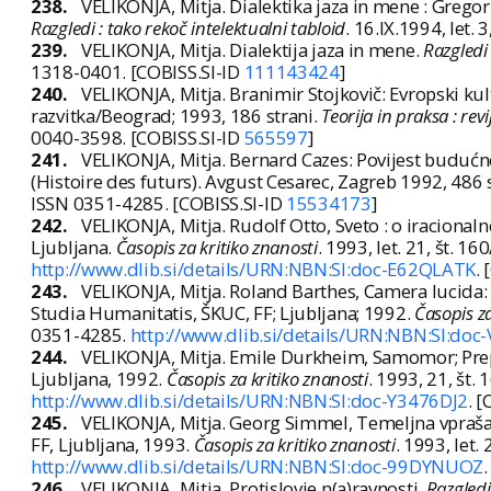
238.
VELIKONJA, Mitja. Dialektika jaza in mene : Grego
Razgledi : tako rekoč intelektualni tabloid
. 16.IX.1994, let.
239.
VELIKONJA, Mitja. Dialektija jaza in mene.
Razgledi 
1318-0401. [COBISS.SI-ID
111143424
]
240.
VELIKONJA, Mitja. Branimir Stojkovič: Evropski kul
razvitka/Beograd; 1993, 186 strani.
Teorija in praksa : re
0040-3598. [COBISS.SI-ID
565597
]
241.
VELIKONJA, Mitja. Bernard Cazes: Povijest budućno
(Histoire des futurs). Avgust Cesarec, Zagreb 1992, 486 
ISSN 0351-4285. [COBISS.SI-ID
15534173
]
242.
VELIKONJA, Mitja. Rudolf Otto, Sveto : o iraciona
Ljubljana.
Časopis za kritiko znanosti
. 1993, let. 21, št. 1
http://www.dlib.si/details/URN:NBN:SI:doc-E62QLATK
.
243.
VELIKONJA, Mitja. Roland Barthes, Camera lucida: za
Studia Humanitatis, ŠKUC, FF; Ljubljana; 1992.
Časopis za
0351-4285.
http://www.dlib.si/details/URN:NBN:SI:do
244.
VELIKONJA, Mitja. Emile Durkheim, Samomor; Prepov
Ljubljana, 1992.
Časopis za kritiko znanosti
. 1993, 21, št.
http://www.dlib.si/details/URN:NBN:SI:doc-Y3476DJ2
. 
245.
VELIKONJA, Mitja. Georg Simmel, Temeljna vprašan
FF, Ljubljana, 1993.
Časopis za kritiko znanosti
. 1993, let.
http://www.dlib.si/details/URN:NBN:SI:doc-99DYNUOZ
246.
VELIKONJA, Mitja. Protislovje n(a)ravnosti.
Razgledi