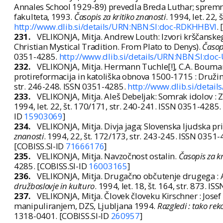
Annales School 1929-89) prevedla Breda Luthar; spremna
fakulteta, 1993.
Časopis za kritiko znanosti
. 1994, let. 22,
http://www.dlib.si/details/URN:NBN:SI:doc-RDKHHBVI
.
231.
VELIKONJA, Mitja. Andrew Louth: Izvori krščanskeg
Christian Mystical Tradition. From Plato to Denys).
Časopi
0351-4285.
http://www.dlib.si/details/URN:NBN:SI:d
232.
VELIKONJA, Mitja. Hermann Tuchle[!], C.A. Bouman,
protireformacija in katoliška obnova 1500-1715 : Družin
str. 246-248. ISSN 0351-4285.
http://www.dlib.si/deta
233.
VELIKONJA, Mitja. Aleš Debeljak: Somrak idolov :
1994, let. 22, št. 170/171, str. 240-241. ISSN 0351-4285.
ID
15903069
]
234.
VELIKONJA, Mitja. Divja jaga; Slovenska ljudska pr
znanosti
. 1994, 22, št. 172/173, str. 243-245. ISSN 0351
[COBISS.SI-ID
71666176
]
235.
VELIKONJA, Mitja. Navzočnost ostalin.
Časopis za kr
4285. [COBISS.SI-ID
16003165
]
236.
VELIKONJA, Mitja. Drugačno občutenje drugega : 
družboslovje in kulturo
. 1994, let. 18, št. 164, str. 873. 
237.
VELIKONJA, Mitja. Človek človeku Kirschner : Jos
manipuliranjem, DZS, Ljubljana 1994.
Razgledi : tako rek
1318-0401. [COBISS.SI-ID
260957
]