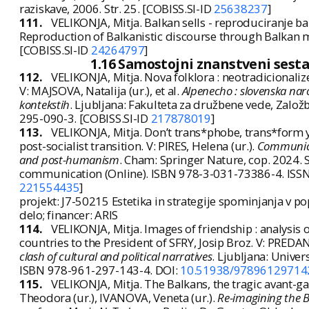
raziskave, 2006. Str. 25. [COBISS.SI-ID
25638237
]
111.
VELIKONJA, Mitja. Balkan sells - reproduciranje b
Reproduction of Balkanistic discourse through Balkan 
[COBISS.SI-ID
24264797
]
1.16 Samostojni znanstveni sesta
112.
VELIKONJA, Mitja. Nova folklora : neotradicionaliz
V: MAJSOVA, Natalija (ur.), et al.
Alpenecho : slovenska nar
kontekstih
. Ljubljana: Fakulteta za družbene vede, Založb
295-090-3. [COBISS.SI-ID
217878019
]
113.
VELIKONJA, Mitja. Don’t trans*phobe, trans*form yo
post-socialist transition. V: PIRES, Helena (ur.).
Communica
and post-humanism
. Cham: Springer Nature, cop. 2024. S
communication (Online). ISBN 978-3-031-73386-4. ISS
221554435
]
projekt: J7-50215 Estetika in strategije spominjanja v p
delo; financer: ARIS
114.
VELIKONJA, Mitja. Images of friendship : analysis 
countries to the President of SFRY, Josip Broz. V: PREDAN
clash of cultural and political narratives
. Ljubljana: Univer
ISBN 978-961-297-143-4. DOI:
10.51938/97896129714
115.
VELIKONJA, Mitja. The Balkans, the tragic avant-
Theodora (ur.), IVANOVA, Veneta (ur.).
Re-imagining the Ba