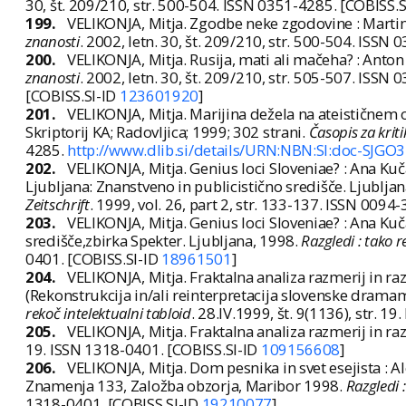
30, št. 209/210, str. 500-504. ISSN 0351-4285. [COBISS.
199.
VELIKONJA, Mitja. Zgodbe neke zgodovine : Martin 
znanosti
. 2002, letn. 30, št. 209/210, str. 500-504. ISSN
200.
VELIKONJA, Mitja. Rusija, mati ali mačeha? : Anton 
znanosti
. 2002, letn. 30, št. 209/210, str. 505-507. ISSN
[COBISS.SI-ID
123601920
]
201.
VELIKONJA, Mitja. Marijina dežela na ateističnem ot
Skriptorij KA; Radovljica; 1999; 302 strani.
Časopis za krit
4285.
http://www.dlib.si/details/URN:NBN:SI:doc-SJGO
202.
VELIKONJA, Mitja. Genius loci Sloveniae? : Ana Ku
Ljubljana: Znanstveno in publicistično središče. Ljublja
Zeitschrift
. 1999, vol. 26, part 2, str. 133-137. ISSN 0094
203.
VELIKONJA, Mitja. Genius loci Sloveniae? : Ana Kuč
središče,zbirka Spekter. Ljubljana, 1998.
Razgledi : tako r
0401. [COBISS.SI-ID
18961501
]
204.
VELIKONJA, Mitja. Fraktalna analiza razmerij in ra
(Rekonstrukcija in/ali reinterpretacija slovenske dramam
rekoč intelektualni tabloid
. 28.IV.1999, št. 9(1136), str. 
205.
VELIKONJA, Mitja. Fraktalna analiza razmerij in r
19. ISSN 1318-0401. [COBISS.SI-ID
109156608
]
206.
VELIKONJA, Mitja. Dom pesnika in svet esejista : A
Znamenja 133, Založba obzorja, Maribor 1998.
Razgledi 
1318-0401. [COBISS.SI-ID
19210077
]