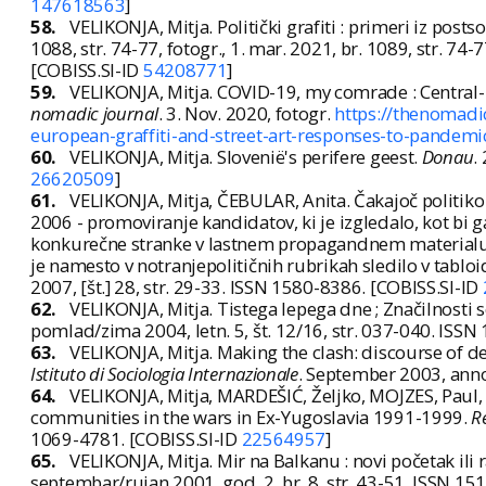
147618563
]
58.
VELIKONJA, Mitja. Politički grafiti : primeri iz posts
1088, str. 74-77, fotogr., 1. mar. 2021, br. 1089, str. 74-7
[COBISS.SI-ID
54208771
]
59.
VELIKONJA, Mitja. COVID-19, my comrade : Central-
nomadic journal
. 3. Nov. 2020, fotogr.
https://thenomad
european-graffiti-and-street-art-responses-to-pandemi
60.
VELIKONJA, Mitja. Slovenië's perifere geest.
Donau
.
26620509
]
61.
VELIKONJA, Mitja, ČEBULAR, Anita. Čakajoč politik
2006 - promoviranje kandidatov, ki je izgledalo, kot bi ga
konkurečne stranke v lastnem propagandnem materialu - c
je namesto v notranjepolitičnih rubrikah sledilo v tabloi
2007, [št.] 28, str. 29-33. ISSN 1580-8386. [COBISS.SI-ID
62.
VELIKONJA, Mitja. Tistega lepega dne ; Značilnosti
pomlad/zima 2004, letn. 5, št. 12/16, str. 037-040. ISS
63.
VELIKONJA, Mitja. Making the clash: discourse of dep
Istituto di Sociologia Internazionale
. September 2003, anno 
64.
VELIKONJA, Mitja, MARDEŠIĆ, Željko, MOJZES, Paul, 
communities in the wars in Ex-Yugoslavia 1991-1999.
R
1069-4781. [COBISS.SI-ID
22564957
]
65.
VELIKONJA, Mitja. Mir na Balkanu : novi početak ili 
septembar/rujan 2001, god. 2, br. 8, str. 43-51. ISSN 1