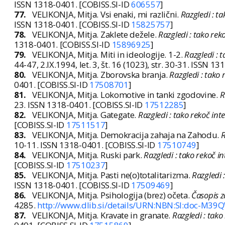
ISSN 1318-0401. [COBISS.SI-ID
606557
]
77.
VELIKONJA, Mitja. Vsi enaki, mi različni.
Razgledi : ta
ISSN 1318-0401. [COBISS.SI-ID
15825757
]
78.
VELIKONJA, Mitja. Zaklete dežele.
Razgledi : tako rek
1318-0401. [COBISS.SI-ID
15896925
]
79.
VELIKONJA, Mitja. Miti in ideologije. 1-2.
Razgledi : t
44-47, 2.IX.1994, let. 3, št. 16 (1023), str. 30-31. ISSN 
80.
VELIKONJA, Mitja. Zborovska branja.
Razgledi : tako 
0401. [COBISS.SI-ID
17508701
]
81.
VELIKONJA, Mitja. Lokomotive in tanki zgodovine.
R
23. ISSN 1318-0401. [COBISS.SI-ID
17512285
]
82.
VELIKONJA, Mitja. Gategate.
Razgledi : tako rekoč int
[COBISS.SI-ID
17511517
]
83.
VELIKONJA, Mitja. Demokracija zahaja na Zahodu.
R
10-11. ISSN 1318-0401. [COBISS.SI-ID
17510749
]
84.
VELIKONJA, Mitja. Ruski park.
Razgledi : tako rekoč in
[COBISS.SI-ID
17510237
]
85.
VELIKONJA, Mitja. Pasti ne(o)totalitarizma.
Razgledi 
ISSN 1318-0401. [COBISS.SI-ID
17509469
]
86.
VELIKONJA, Mitja. Psihologija (brez) očeta.
Časopis z
4285.
http://www.dlib.si/details/URN:NBN:SI:doc-M3
87.
VELIKONJA, Mitja. Kravate in granate.
Razgledi : tako