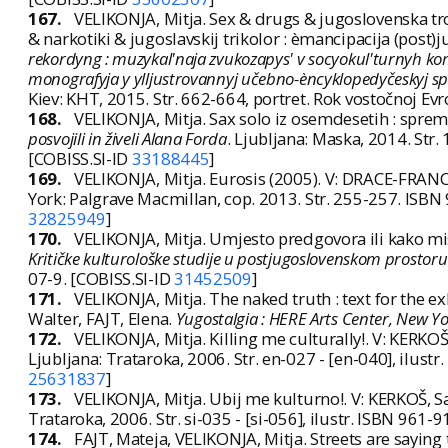
167.
VELIKONJA, Mitja. Sex & drugs & jugoslovenska tr
& narkotiki & jugoslavskij trikolor : èmancipacija (post
rekordyng : muzykal'naja zvukozapys' v socyokul'turnyh ko
monografyja y ylljustrovannyj učebno-èncyklopedyčeskyj spr
Kiev: KHT, 2015. Str. 662-664, portret. Rok vostočnoj Ev
168.
VELIKONJA, Mitja. Sax solo iz osemdesetih : spre
posvojili in živeli Alana Forda
. Ljubljana: Maska, 2014. Str.
[COBISS.SI-ID
33188445
]
169.
VELIKONJA, Mitja. Eurosis (2005). V: DRACE-FRANCIS
York: Palgrave Macmillan, cop. 2013. Str. 255-257. ISB
32825949
]
170.
VELIKONJA, Mitja. Umjesto predgovora ili kako mis
Kritičke kulturološke studije u postjugoslovenskom prostoru
07-9. [COBISS.SI-ID
31452509
]
171.
VELIKONJA, Mitja. The naked truth : text for the 
Walter, FAJT, Elena.
Yugostalgia : HERE Arts Center, New Yo
172.
VELIKONJA, Mitja. Killing me culturally!. V: KERKO
Ljubljana: Trataroka, 2006. Str. en-027 - [en-040], ilu
25631837
]
173.
VELIKONJA, Mitja. Ubij me kulturno!. V: KERKOŠ, S
Trataroka, 2006. Str. si-035 - [si-056], ilustr. ISBN 96
174.
FAJT, Mateja, VELIKONJA, Mitja. Streets are saying 