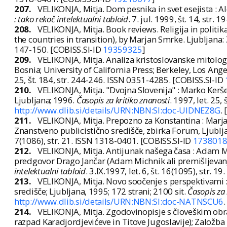
207.
VELIKONJA, Mitja. Dom pesnika in svet esejista : A
: tako rekoč intelektualni tabloid
. 7. jul. 1999, št. 14, str
208.
VELIKONJA, Mitja. Book reviews. Religija in politi
the countries in transition), by Marjan Smrke. Ljubljana: 
147-150. [COBISS.SI-ID
19359325
]
209.
VELIKONJA, Mitja. Analiza kristoslovanske mitologij
Bosnia; University of California Press; Berkeley, Los Ang
25, št. 184, str. 244-246. ISSN 0351-4285. [COBISS.SI-ID
210.
VELIKONJA, Mitja. "Dvojna Slovenija" : Marko Kerše
Ljubljana; 1996.
Časopis za kritiko znanosti
. 1997, let. 25,
http://www.dlib.si/details/URN:NBN:SI:doc-UIDNEZ8G
.
211.
VELIKONJA, Mitja. Prepozno za Konstantina : Marja
Znanstveno publicistično središče, zbirka Forum, Ljubl
7(1086), str. 21. ISSN 1318-0401. [COBISS.SI-ID
173801
212.
VELIKONJA, Mitja. Antijunak našega časa : Adam Mi
predgovor Drago Jančar (Adam Michnik ali premišljevanje
intelektualni tabloid
. 3.IX.1997, let. 6, št. 16(1095), str.
213.
VELIKONJA, Mitja. Novo soočenje s perspektivami :
središče; Ljubljana, 1995; 172 strani; 2100 sit.
Časopis za 
http://www.dlib.si/details/URN:NBN:SI:doc-NATNSCU6
214.
VELIKONJA, Mitja. Zgodovinopisje s človeškim obra
razpad Karadjordjevićeve in Titove Jugoslavije); Založba 