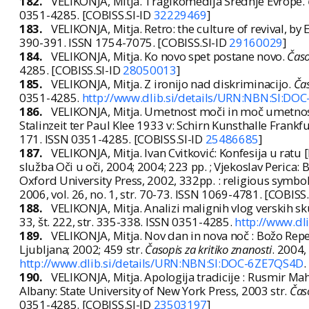
182.
VELIKONJA, Mitja. Tragikomedija Srednje Evrope.
0351-4285. [COBISS.SI-ID
32229469
]
183.
VELIKONJA, Mitja. Retro: the culture of revival, by 
390-391. ISSN 1754-7075. [COBISS.SI-ID
29160029
]
184.
VELIKONJA, Mitja. Ko novo spet postane novo.
Časo
4285. [COBISS.SI-ID
28050013
]
185.
VELIKONJA, Mitja. Z ironijo nad diskriminacijo.
Čas
0351-4285.
http://www.dlib.si/details/URN:NBN:SI:D
186.
VELIKONJA, Mitja. Umetnost moči in moč umetnost
Stalinzeit ter Paul Klee 1933 v: Schirn Kunsthalle Frankf
171. ISSN 0351-4285. [COBISS.SI-ID
25486685
]
187.
VELIKONJA, Mitja. Ivan Cvitković: Konfesija u ratu [
služba Oči u oči, 2004; 2004; 223 pp. ; Vjekoslav Perica:
Oxford University Press, 2002, 332pp. : religious symb
2006, vol. 26, no. 1, str. 70-73. ISSN 1069-4781. [COBISS
188.
VELIKONJA, Mitja. Analizi malignih vlog verskih sk
33, št. 222, str. 335-338. ISSN 0351-4285.
http://www.dl
189.
VELIKONJA, Mitja. Nov dan in nova noč : Božo Repe, 
Ljubljana; 2002; 459 str.
Časopis za kritiko znanosti
. 2004,
http://www.dlib.si/details/URN:NBN:SI:DOC-6ZE7QS4D
.
190.
VELIKONJA, Mitja. Apologija tradicije : Rusmir Mah
Albany: State University of New York Press, 2003 str.
Časo
0351-4285. [COBISS.SI-ID
23503197
]