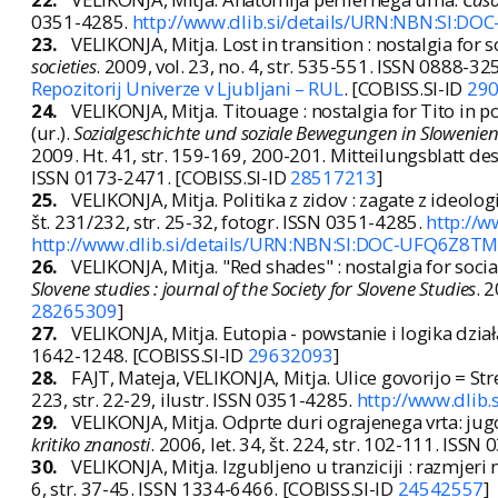
0351-4285.
http://www.dlib.si/details/URN:NBN:SI:D
23.
VELIKONJA, Mitja. Lost in transition : nostalgia for 
societies
. 2009, vol. 23, no. 4, str. 535-551. ISSN 0888-32
Repozitorij Univerze v Ljubljani – RUL
. [COBISS.SI-ID
29
24.
VELIKONJA, Mitja. Titouage : nostalgia for Tito in p
(ur.).
Sozialgeschichte und soziale Bewegungen in Slowenien 
2009. Ht. 41, str. 159-169, 200-201. Mitteilungsblatt d
ISSN 0173-2471. [COBISS.SI-ID
28517213
]
25.
VELIKONJA, Mitja. Politika z zidov : zagate z ideologij
št. 231/232, str. 25-32, fotogr. ISSN 0351-4285.
http://
http://www.dlib.si/details/URN:NBN:SI:DOC-UFQ6Z8T
26.
VELIKONJA, Mitja. "Red shades" : nostalgia for socia
Slovene studies : journal of the Society for Slovene Studies
. 
28265309
]
27.
VELIKONJA, Mitja. Eutopia - powstanie i logika dz
1642-1248. [COBISS.SI-ID
29632093
]
28.
FAJT, Mateja, VELIKONJA, Mitja. Ulice govorijo = Str
223, str. 22-29, ilustr. ISSN 0351-4285.
http://www.dlib.
29.
VELIKONJA, Mitja. Odprte duri ograjenega vrta: jugo
kritiko znanosti
. 2006, let. 34, št. 224, str. 102-111. ISS
30.
VELIKONJA, Mitja. Izgubljeno u tranziciji : razmjeri
6, str. 37-45. ISSN 1334-6466. [COBISS.SI-ID
24542557
]