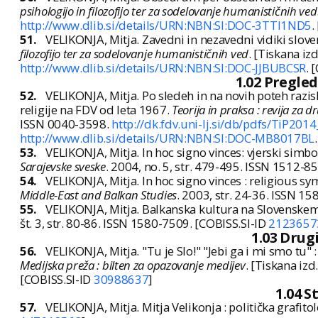
psihologijo in filozofijo ter za sodelovanje humanističnih ved
http://www.dlib.si/details/URN:NBN:SI:DOC-3TTI1ND5
.
51.
VELIKONJA, Mitja. Zavedni in nezavedni vidiki slov
filozofijo ter za sodelovanje humanističnih ved
. [Tiskana izd
http://www.dlib.si/details/URN:NBN:SI:DOC-JJBUBCSR
. 
1.02 Pregle
52.
VELIKONJA, Mitja. Po sledeh in na novih poteh razisk
religije na FDV od leta 1967.
Teorija in praksa : revija za
ISSN 0040-3598.
http://dk.fdv.uni-lj.si/db/pdfs/TiP201
http://www.dlib.si/details/URN:NBN:SI:DOC-MB8017BL
53.
VELIKONJA, Mitja. In hoc signo vinces: vjerski simb
Sarajevske sveske
. 2004, no. 5, str. 479-495. ISSN 1512-8
54.
VELIKONJA, Mitja. In hoc signo vinces : religious 
Middle-East and Balkan Studies
. 2003, str. 24-36. ISSN 1
55.
VELIKONJA, Mitja. Balkanska kultura na Slovenskem
št. 3, str. 80-86. ISSN 1580-7509. [COBISS.SI-ID
2123657
1.03 Drug
56.
VELIKONJA, Mitja. "Tu je Slo!" "Jebi ga i mi smo tu" :
Medijska preža : bilten za opazovanje medijev
. [Tiskana izd
[COBISS.SI-ID
30988637
]
1.04 S
57.
VELIKONJA, Mitja. Mitja Velikonja : politička grafito