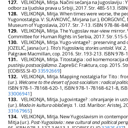
127.
VELIKONJA, Mitja. Načini sećanja na Jugoslaviju : Y
odbor za ljudska prava u Srbiji, 2017. Str. 485-513. IS
128.
VELIKONJA, Mitja. When times were worse, the peopl
Yugonostalgia. V: SLAVKOVIĆ, Mirjana (ur.), ĐORGOVIĆ, M
Museum of Yugoslavia, 2017. Str. 7-13. ISBN 978-86-84
129.
VELIKONJA, Mitja. The Yugoslav rear-view mirror. 
Committee for Human Rights in Serbia, 2017. Str. 515-
130.
VELIKONJA, Mitja. Yugo-vintage? : preserving and
JOZELIĆ, Jasna (ur.).
Tito's Yugoslavia, stories untold. Vol. 
Palgrave Macmillan, cop. 2016. Str. 193-213. ISBN 978-
131.
VELIKONJA, Mitja. Titostalgia : od komemoracija do
pustinju postsocijalizma
. Zaprešić: Fraktura, cop. 2015. 
[COBISS.SI-ID
33592669
]
132.
VELIKONJA, Mitja. Mapping nostalgia for Tito : fr
(ur.).
Welcome to the desert of post-socialism : radical politi
ISBN 978-1-78168-620-1, ISBN 978-1-78168-621-8, ISB
33006941
]
133.
VELIKONJA, Mitja. Jugovintage? : ohranjanje in ust
(ur.).
Moda in kultura oblačenja
. 1. izd. Maribor: Aristej,
33167965
]
134.
VELIKONJA, Mitja. New Yugoslavism in contemporar
Mitja (ur.).
Post-Yugoslavia : new cultural and political pers
95. ISBN 978-1-137-34613-1. [COBISS.SI-ID
32825437
]