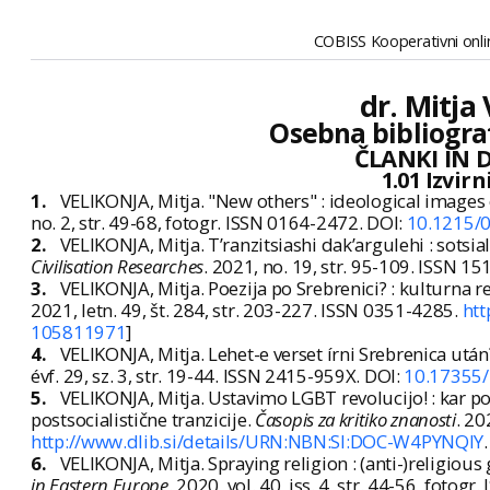
COBISS Kooperativni onlin
dr. Mitja
Osebna bibliogra
ČLANKI IN 
1.01 Izvir
1.
VELIKONJA, Mitja. "New others" : ideological images 
no. 2, str. 49-68, fotogr. ISSN 0164-2472. DOI:
10.1215/
2.
VELIKONJA, Mitja. T’ranzitsiashi dak’argulehi : sotsial
Civilisation Researches
. 2021, no. 19, str. 95-109. ISSN 1
3.
VELIKONJA, Mitja. Poezija po Srebrenici? : kulturna 
2021, letn. 49, št. 284, str. 203-227. ISSN 0351-4285.
htt
105811971
]
4.
VELIKONJA, Mitja. Lehet-e verset írni Srebrenica után?
évf. 29, sz. 3, str. 19-44. ISSN 2415-959X. DOI:
10.17355/
5.
VELIKONJA, Mitja. Ustavimo LGBT revolucijo! : kar posk
postsocialistične tranzicije.
Časopis za kritiko znanosti
. 20
http://www.dlib.si/details/URN:NBN:SI:DOC-W4PYNQIY
6.
VELIKONJA, Mitja. Spraying religion : (anti-)religious g
in Eastern Europe
. 2020, vol. 40, iss. 4, str. 44-56, fotog