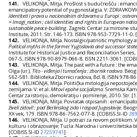
141.
VELIKONJA, Mitja. Prošlost s budućnošću : emancipa
emancipatory potential of yugonostalgia. V: ZDRAVKOVIĆ,
identiteti i prava u nacionalnim državama u Europi : ostv
= Imagi_nation : civil identities and rights in European nati
sustainable peace-building
. Zagreb: Centar za mirovne stu
Institute, 2011. Str. 146-173. ISBN 978-953-7729-11-0. 
142.
VELIKONJA, Mitja. Nostalgic/patriotic mythology aft
Political myths in the former Yugoslavia and successor state
Institute for Historical Justice and Reconciliation Series
067-5, ISBN 978-90-8979-066-8. ISSN 2211-3061. [COBI
143.
VELIKONJA, Mitja. The past with a future : the e
Olga (ur.).
Tito - viđenja i tumačenja : zbornik radova
. Beogr
562-581. Biblioteka Zbornici radova, Bd. 8. ISBN 978-8
144.
VELIKONJA, Mitja. Politička mitologija nepostojeć
zemljama. V: et al.
Mitovi epohe socijalizma
. Sremska Kame
Centar za istoriju, demokratiju i pomirenje, 2010. Str.
145.
VELIKONJA, Mitja. Povratak otpisanih : emancipator
živeli zidovi! : pad Berlinskog zida i raspad Jugoslavije
. Beogr
XX vek, 179. ISBN 978-86-7562-077-8. [COBISS.SI-ID
28
146.
VELIKONJA, Mitja. U potrazi za novom politikom. 
kulturu i obrazovanje; Tuzla: Narodna i univerzitetska b
[COBISS.SI-ID
27259741
]