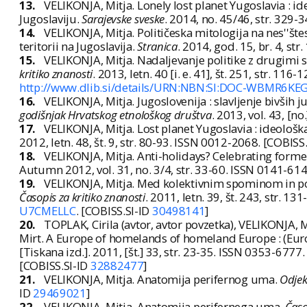
13.
VELIKONJA, Mitja. Lonely lost planet Yugoslavia : 
Jugoslaviju.
Sarajevske sveske
. 2014, no. 45/46, str. 329-
14.
VELIKONJA, Mitja. Političeska mitologija na nes''štes
teritorii na Jugoslavija.
Stranica
. 2014, god. 15, br. 4, s
15.
VELIKONJA, Mitja. Nadaljevanje politike z drugimi sr
kritiko znanosti
. 2013, letn. 40 [i. e. 41], št. 251, str. 1
http://www.dlib.si/details/URN:NBN:SI:DOC-WBMR6KE
16.
VELIKONJA, Mitja. Jugoslovenija : slavljenje bivših 
godišnjak Hrvatskog etnološkog društva
. 2013, vol. 43, [n
17.
VELIKONJA, Mitja. Lost planet Yugoslavia : ideološ
2012, letn. 48, št. 9, str. 80-93. ISSN 0012-2068. [COBISS
18.
VELIKONJA, Mitja. Anti-holidays? Celebrating forme
Autumn 2012, vol. 31, no. 3/4, str. 33-60. ISSN 0141-61
19.
VELIKONJA, Mitja. Med kolektivnim spominom in pol
Časopis za kritiko znanosti
. 2011, letn. 39, št. 243, str. 
U7CMELLC
. [COBISS.SI-ID
30498141
]
20.
TOPLAK, Cirila (avtor, avtor povzetka), VELIKONJA, 
Mirt. A Europe of homelands of homeland Europe : (Euro
[Tiskana izd.]. 2011, [št.] 33, str. 23-35. ISSN 0353-6777.
[COBISS.SI-ID
32882477
]
21.
VELIKONJA, Mitja. Anatomija perifernog uma.
Odje
ID
29469021
]
22.
VELIKONJA, Mitja. Anatomija perifernega uma.
Časo