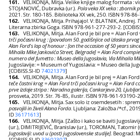
161.
VELIKONJA, Mitja. Velike knjige malog formata : v
STOJANOVIĆ, Dubravka (ur.).
Pola veka XX veka : zbornik
2021. Str. 180-185. Biblioteka XX vek, 250. ISBN 978-86
162.
VELIKONJA, Mitja. Prihajajo!. V: BLATNIK, Andrej.
T
Literarna zbirka Goga. ISBN 978-961-277-293-2. [COBIS
163.
VELIKONJA, Mitja. Alan Ford je bil pre = Alan Ford
trči počasni krug : [povodom 50. godišnjice od izlaska prvog 
Alan Ford's lap of honour : [on the occasion of 50 years sinc
Mihaila Mike Jankovića Street, Belgrade] = Alan Ford compie 
numero del fumetto : Museo della Jugoslavia, Via Mihaila Mike
Jugoslavije: = Museum of Yugoslavia: = Museo della Jugo
[COBISS.SI-ID
74021379
]
164.
VELIKONJA, Mitja. Alan Ford je bil prej = Alan Ford
teče častni krog = Alan Ford trči počasni krug = Alan Ford co
prve izdaje stripa : Narodna galerija, Cankarjeva 20, Ljubljan
prosveta, 2019. Str. 76-85, ilustr. ISBN 978-961-93190-2
165.
VELIKONJA, Mitja. Sax solo iz osemdesetih : spre
posvojili in živeli Alana Forda
. Ljubljana: Založba /*cf., 20
ID
36171613
]
166.
VELIKONJA, Mitja. [Zašto i kako se baviti Jugoslavij
(ur.), DIMITRIJEVIĆ, Branislav (ur.), TOROMAN, Tatomir (
Jugoslaviji: uvod u (post) jugoslovenske studije]
. Beograd: M
[COBISS.SI-ID
33602307
]