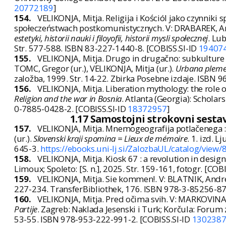
20772189
]
154.
VELIKONJA, Mitja. Religija i Kościól jako czynniki
społeczeństwach postkomunistycznych. V: DRABAREK, Ann
estetyki, historii nauki i filoyofii, historii mysli społecznej
. Lu
Str. 577-588. ISBN 83-227-1440-8. [COBISS.SI-ID
19407
155.
VELIKONJA, Mitja. Drugo in drugačno: subkulture 
TOMC, Gregor (ur.), VELIKONJA, Mitja (ur.).
Urbana plemena
založba, 1999. Str. 14-22. Zbirka Posebne izdaje. ISBN 
156.
VELIKONJA, Mitja. Liberation mythology: the role o
Religion and the war in Bosnia
. Atlanta (Georgia): Scholar
0-7885-0428-2. [COBISS.SI-ID
18372957
]
1.17 Samostojni strokovni sestav
157.
VELIKONJA, Mitja. Mnemogeografija potlačenega : 
(ur.).
Slovenski kraji spomina = Lieux de mémoire
. 1. izd. 
645-3.
https://ebooks.uni-lj.si/ZalozbaUL/catalog/vie
158.
VELIKONJA, Mitja. Kiosk 67 : a revolution in desi
Limoux; Spoleto: [S. n.], 2025. Str. 159-161, fotogr. [COB
159.
VELIKONJA, Mitja. Sie kommen!. V: BLATNIK, Andr
227-234. TransferBibliothek, 176. ISBN 978-3-85256-87
160.
VELIKONJA, Mitja. Pred očima svih. V: MARKOVINA,
Partije
. Zagreb: Naklada Jesenski i Turk; Korčula: Forum z
53-55. ISBN 978-953-222-991-2. [COBISS.SI-ID
130238