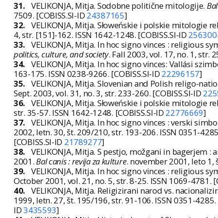
31.
VELIKONJA, Mitja. Sodobne politične mitologije.
Bal
7509. [COBISS.SI-ID
24387165
]
32.
VELIKONJA, Mitja. Słoweńskie i polskie mitologie r
4, str. [151]-162. ISSN 1642-1248. [COBISS.SI-ID
256300
33.
VELIKONJA, Mitja. In hoc signo vinces : religious 
politics, culture, and society
. Fall 2003, vol. 17, no. 1, st
34.
VELIKONJA, Mitja. In hoc signo vinces: Vallási sz
163-175. ISSN 0238-9266. [COBISS.SI-ID
22296157
]
35.
VELIKONJA, Mitja. Slovenian and Polish religo-nati
Sept. 2003, vol. 31, no. 3, str. 233-260. [COBISS.SI-ID
225
36.
VELIKONJA, Mitja. Słoweńskie i polskie mitologie r
str. 35-57. ISSN 1642-1248. [COBISS.SI-ID
22776669
]
37.
VELIKONJA, Mitja. In hoc signo vinces : verski sim
2002, letn. 30, št. 209/210, str. 193-206. ISSN 0351-428
[COBISS.SI-ID
21789277
]
38.
VELIKONJA, Mitja. S pestjo, možgani in bagerjem : a
2001.
Bal canis : revija za kulture
. november 2001, leto 1, 
39.
VELIKONJA, Mitja. In hoc signo vinces : religious 
October 2001, vol. 21, no. 5, str. 8-25. ISSN 1069-4781. 
40.
VELIKONJA, Mitja. Religizirani narod vs. nacionalizira
1999, letn. 27, št. 195/196, str. 91-106. ISSN 0351-4285.
ID
3435593
]