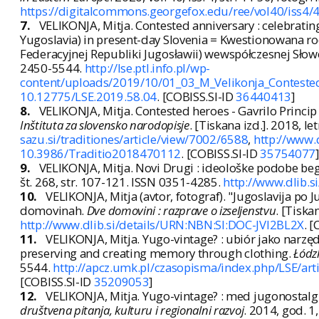
https://digitalcommons.georgefox.edu/ree/vol40/iss4/
7.
VELIKONJA, Mitja. Contested anniversary : celebratin
Yugoslavia) in present-day Slovenia = Kwestionowana rocz
Federacyjnej Republiki Jugosławii) wewspółczesnej Słow
2450-5544.
http://lse.ptl.info.pl/wp-
content/uploads/2019/10/01_03_M_Velikonja_Conteste
10.12775/LSE.2019.58.04
. [COBISS.SI-ID
36440413
]
8.
VELIKONJA, Mitja. Contested heroes - Gavrilo Princip
Inštituta za slovensko narodopisje
. [Tiskana izd.]. 2018, le
sazu.si/traditiones/article/view/7002/6588
,
http://www.
10.3986/Traditio2018470112
. [COBISS.SI-ID
35754077
]
9.
VELIKONJA, Mitja. Novi Drugi : ideološke podobe beg
št. 268, str. 107-121. ISSN 0351-4285.
http://www.dlib
10.
VELIKONJA, Mitja (avtor, fotograf). "Jugoslavija po 
domovinah.
Dve domovini : razprave o izseljenstvu
. [Tiska
http://www.dlib.si/details/URN:NBN:SI:DOC-JVI2BL2X
. 
11.
VELIKONJA, Mitja. Yugo-vintage? : ubiór jako narzę
preserving and creating memory through clothing.
Łódzk
5544.
http://apcz.umk.pl/czasopisma/index.php/LSE/art
[COBISS.SI-ID
35209053
]
12.
VELIKONJA, Mitja. Yugo-vintage? : med jugonostalgi
društvena pitanja, kulturu i regionalni razvoj
. 2014, god. 1