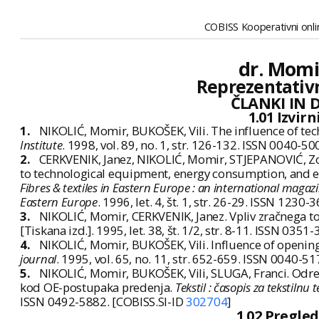
COBISS Kooperativni onlin
dr. Momir
Reprezentativn
ČLANKI IN 
1.01 Izvir
1.
NIKOLIĆ, Momir, BUKOŠEK, Vili. The influence of tec
Institute
. 1998, vol. 89, no. 1, str. 126-132. ISSN 0040-5
2.
CERKVENIK, Janez, NIKOLIĆ, Momir, STJEPANOVIĆ, Zora
to technological equipment, energy consumption, and eco
Fibres & textiles in Eastern Europe : an international magaz
Eastern Europe
. 1996, let. 4, št. 1, str. 26-29. ISSN 1230
3.
NIKOLIĆ, Momir, CERKVENIK, Janez. Vpliv zračnega t
[Tiskana izd.]. 1995, let. 38, št. 1/2, str. 8-11. ISSN 035
4.
NIKOLIĆ, Momir, BUKOŠEK, Vili. Influence of openin
journal
. 1995, vol. 65, no. 11, str. 652-659. ISSN 0040-5
5.
NIKOLIĆ, Momir, BUKOŠEK, Vili, SLUGA, Franci. Odre
kod OE-postupaka predenja.
Tekstil : časopis za tekstilnu 
ISSN 0492-5882. [COBISS.SI-ID
302704
]
1.02 Pregle