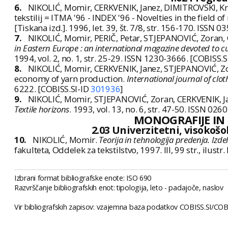
6.
NIKOLIĆ, Momir, CERKVENIK, Janez, DIMITROVSKI, Krst
tekstilij = ITMA '96 - INDEX '96 - Novelties in the fiel
[Tiskana izd.]. 1996, let. 39, št. 7/8, str. 156-170. ISSN
7.
NIKOLIĆ, Momir, PERIČ, Petar, STJEPANOVIĆ, Zoran, C
in Eastern Europe : an international magazine devoted to cu
1994, vol. 2, no. 1, str. 25-29. ISSN 1230-3666. [COBISS.
8.
NIKOLIĆ, Momir, CERKVENIK, Janez, STJEPANOVIĆ, Zor
economy of yarn production.
International journal of clo
6222. [COBISS.SI-ID
301936
]
9.
NIKOLIĆ, Momir, STJEPANOVIĆ, Zoran, CERKVENIK, Jan
Textile horizons
. 1993, vol. 13, no. 6, str. 47-50. ISSN 02
MONOGRAFIJE IN
2.03 Univerzitetni, visokošol
10.
NIKOLIĆ, Momir.
Teorija in tehnologija predenja. Izde
fakulteta, Oddelek za tekstilstvo, 1997. III, 99 str., ilus
Izbrani format bibliografske enote: ISO 690
Razvrščanje bibliografskih enot: tipologija, leto - padajoče, naslov
Vir bibliografskih zapisov: vzajemna baza podatkov COBISS.SI/COBI