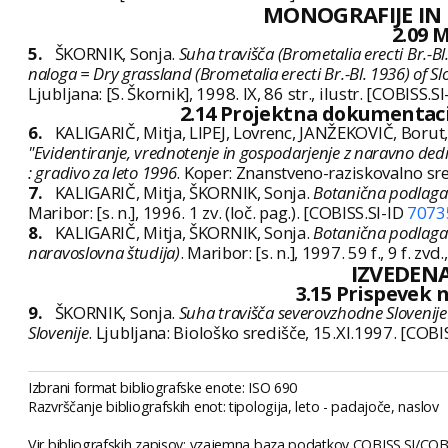
MONOGRAFIJE IN
2.09 
5.
ŠKORNIK, Sonja.
Suha travišča (Brometalia erecti Br.-Bl
naloga = Dry grassland (Brometalia erecti Br.-Bl. 1936) of Sl
Ljubljana: [S. Škornik], 1998. IX, 86 str., ilustr. [COBISS.S
2.14 Projektna dokumentacij
6.
KALIGARIČ, Mitja, LIPEJ, Lovrenc, JANŽEKOVIČ, Boru
"Evidentiranje, vrednotenje in gospodarjenje z naravno dedi
: gradivo za leto 1996
. Koper: Znanstveno-raziskovalno sred
7.
KALIGARIČ, Mitja, ŠKORNIK, Sonja.
Botanična podlaga 
Maribor: [s. n.], 1996. 1 zv. (loč. pag.). [COBISS.SI-ID
7073
8.
KALIGARIČ, Mitja, ŠKORNIK, Sonja.
Botanična podlaga 
naravoslovna študija)
. Maribor: [s. n.], 1997. 59 f., 9 f. zvd
IZVEDENA
3.15 Prispevek 
9.
ŠKORNIK, Sonja.
Suha travišča severovzhodne Slovenije
Slovenije
. Ljubljana: Biološko središče, 15.XI.1997. [COBI
Izbrani format bibliografske enote: ISO 690
Razvrščanje bibliografskih enot: tipologija, leto - padajoče, naslov
Vir bibliografskih zapisov: vzajemna baza podatkov COBISS.SI/COBI