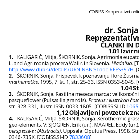
COBISS Kooperativni onlin
dr. Sonja
Reprezentativn
ČLANKI IN 
1.01 Izvir
1.
KALIGARIČ, Mitja, ŠKORNIK, Sonja. Agrimonia eupator
L. and Agrimonia procera Wallr. in Slovenia.
Hladnikia
. [
http://www.dlib.si/details/URN:NBN:SI:doc-REES397H
. 
2.
ŠKORNIK, Sonja. Prispevek k poznavanju flore Žusm
mathematics
. 1995, 7, št. 1, str. 25-33. ISSN 0353-5045.
1.04 S
3.
ŠKORNIK, Sonja. Rastlina meseca marca : velikonočnic
pasqueflower (Pulsatilla grandis).
Proteus : ilustriran ča
str. 328-331, ilustr. ISSN 0033-1805. [COBISS.SI-ID
1065
1.12 Objavljeni povzetek z
4.
KALIGARIČ, Mitja, ŠKORNIK, Sonja. Xerothermic grass
geo-elements. V: SJÖGREN, Erik (ur.), MAAREL, Eddy (ur.
perspective : (Abstracts)
. Uppsala: Opulus Press, 1998. Str
0346-735X. [COBISS.SI-ID
7833608
]