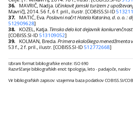
36.
MAVRIČ, Nadja.
Učinkovit jamski turizem z upoštevan
Mavrič], 2014. 56 f., 6 f. pril., ilustr. [COBISS.SI-ID
51321
37.
MATIĆ, Eva.
Poslovni načrt Hotela Katarina, d. o. o. :
512909628
]
38.
KOZEL, Katja.
Timsko delo kot dejavnik konkurenčnosti
[COBISS.SI-ID
513109052
]
39.
KOLMAN, Breda.
Primera ekološkega menedžmenta v s
53 f., 2 f. pril., ilustr. [COBISS.SI-ID
512772668
]
Izbrani format bibliografske enote: ISO 690
Razvrščanje bibliografskih enot: tipologija, leto - padajoče, naslov
Vir bibliografskih zapisov: vzajemna baza podatkov COBISS.SI/COBIB