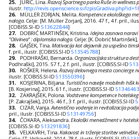
25.
JURIČ, Lina.
Razvoj Športnega parka Ruše in wellness
ilustr.
http://revis.openscience.si/IzpisGradiva.php?id=
26.
MÜLLER ZORJAN, Melita.
Kompetence ekološkega mene
naloga
. Celje: [M. Müller Zorjan], 2016. 47 f., 4 f. pril., ilu
[COBISS.SI-ID
513622844
]
27.
DOBRIĆ MARTINŠEK, Kristina.
Idejna zasnova naravi 
"Olivinea" : diplomska naloga
. Celje: [K. Dobrić Martinšek],
28.
GAJŠEK, Tina.
Motivacija kot dejavnik za uspešno tims
f. pril., ilustr. [COBISS.SI-ID
513545788
]
29.
PODHRAŠKI, Bernarda.
Organizacijska struktura des
Podhraški], 2015. 57 f., 2 f. pril., ilustr. [COBISS.SI-ID
513
30.
ROŠKER, Helena.
Razvoj delovnega mesta concierge n
ilustr. [COBISS.SI-ID
513550396
]
31.
KOSJERINA, Biljana.
Turistično naselje mobilnih hišk
[B. Kosjerina], 2015. 61 f., ilustr. [COBISS.SI-ID
5134646
32.
ZAKRAJŠEK, Polona.
Vodstvene kompetence hotelskega
[P. Zakrajšek], 2015. 46 f., 3 f. pril., ilustr. [COBISS.SI-ID
5
33.
CIZAR, Vanja.
Avtentično vodenje in revitalizacija pod
pril., ilustr. [COBISS.SI-ID
513149756
]
34.
ČOKARA, Aleksandra.
Ekološki menedžment v hotelsk
[COBISS.SI-ID
513291836
]
35.
VELKAVRH, Tina.
Kakovost in trženje storitev velnešk
Celje: [T. Velkavrh], 2014. 78 f., ilustr. [COBISS.SI-ID
513