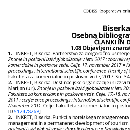
COBISS Kooperativni onlin
Biserka
Osebna bibliogra
ČLANKI IN 
1.08 Objavljeni znan
1.
INKRET, Biserka. Partnerstvo za dolgoročno usmerjen 
Znanje in poslovni izzivi globalizacije v letu 2017 : zbornik
komercialne in poslovne vede, Celje, 17. november 2017 = K
proceedings : international scientific conference, Faculty 
Fakulteta za komercialne in poslovne vede, 2017. Str. 3
2.
INKRET, Biserka. Destinacijske organizacije in izziv
Marijan (ur.).
Znanje in poslovni izzivi globalizacije v letu
Fakulteta za komercialne in poslovne vede, Celje, 17.-18. n
2011 : conference proceedings : international scientific con
November 2011
. Celje: Fakulteta za komercialne in pos
ID
512478268
]
3.
INKRET, Biserka. Funkcija hotelskega menagementa v
management in a permanenet development of tourism. V
poslovni izzivi globalizacije : zbornik referatov = Knowledge