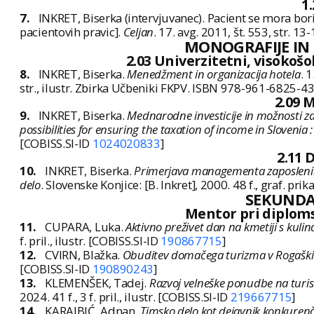
1
7.
INKRET, Biserka (intervjuvanec). Pacient se mora borit
pacientovih pravic].
Celjan
. 17. avg. 2011, št. 553, str. 1
MONOGRAFIJE IN
2.03 Univerzitetni, visokošol
8.
INKRET, Biserka.
Menedžment in organizacija hotela
. 
str., ilustr. Zbirka Učbeniki FKPV. ISBN 978-961-6825-43
2.09 
9.
INKRET, Biserka.
Mednarodne investicije in možnosti za
possibilities for ensuring the taxation of income in Slovenia 
[COBISS.SI-ID
1024020833
]
2.11 
10.
INKRET, Biserka.
Primerjava managementa zaposlenih v m
delo
. Slovenske Konjice: [B. Inkret], 2000. 48 f., graf. pri
SEKUND
Mentor pri diplomsk
11.
CUPARA, Luka.
Aktivno preživet dan na kmetiji s kulin
f. pril., ilustr. [COBISS.SI-ID
190867715
]
12.
CVIRN, Blažka.
Obuditev domačega turizma v Rogaški S
[COBISS.SI-ID
190890243
]
13.
KLEMENŠEK, Tadej.
Razvoj velneške ponudbe na turist
2024. 41 f., 3 f. pril., ilustr. [COBISS.SI-ID
219667715
]
14.
KARAJBIĆ, Adnan.
Timsko delo kot dejavnik konkurenč