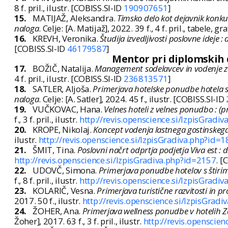
8 f. pril., ilustr. [COBISS.SI-ID
190907651
]
15.
MATIJAŽ, Aleksandra.
Timsko delo kot dejavnik konkur
naloga
. Celje: [A. Matijaž], 2022. 39 f., 4 f. pril., tabele, g
16.
KREVH, Veronika.
Študija izvedljivosti poslovne ideje 
[COBISS.SI-ID
46179587
]
Mentor pri diplomskih de
17.
BOŽIČ, Natalija.
Management sodelavcev in vodenje za
4 f. pril., ilustr. [COBISS.SI-ID
236813571
]
18.
SATLER, Aljoša.
Primerjava hotelske ponudbe hotela s p
naloga
. Celje: [A. Satler], 2024. 45 f., ilustr. [COBISS.SI-ID
19.
VUČKOVAC, Hana.
Velnes hoteli z velnes ponudbo : (
f., 3 f. pril., ilustr.
http://revis.openscience.si/IzpisGradi
20.
KROPE, Nikolaj.
Koncept vodenja lastnega gostinskega
ilustr.
http://revis.openscience.si/IzpisGradiva.php?id=
21.
ŠMIT, Tina.
Poslovni načrt odprtja podjetja Viva est :
http://revis.openscience.si/IzpisGradiva.php?id=2157
. [
22.
UDOVČ, Simona.
Primerjava ponudbe hotelov s štirim
f., 8 f. pril., ilustr.
http://revis.openscience.si/IzpisGradi
23.
KOLARIČ, Vesna.
Primerjava turistične razvitosti in 
2017. 50 f., ilustr.
http://revis.openscience.si/IzpisGrad
24.
ŽOHER, Ana.
Primerjava wellness ponudbe v hotelih Zd
Žoher], 2017. 63 f., 3 f. pril., ilustr.
http://revis.openscie