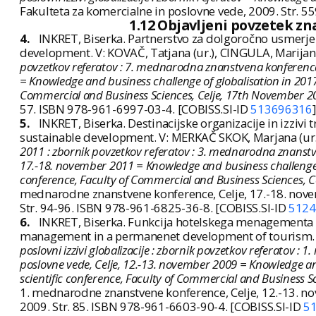
Fakulteta za komercialne in poslovne vede, 2009. Str. 
1.12 Objavljeni povzetek z
4.
INKRET, Biserka. Partnerstvo za dolgoročno usmerjen
development. V: KOVAČ, Tatjana (ur.), CINGULA, Marijan 
povzetkov referatov : 7. mednarodna znanstvena konferenca,
= Knowledge and business challenge of globalisation in 2017 :
Commercial and Business Sciences, Celje, 17th November 2
57. ISBN 978-961-6997-03-4. [COBISS.SI-ID
513696316
]
5.
INKRET, Biserka. Destinacijske organizacije in izzivi
sustainable development. V: MERKAČ SKOK, Marjana (ur.)
2011 : zbornik povzetkov referatov : 3. mednarodna znanstve
17.-18. november 2011 = Knowledge and business challenge of 
conference, Faculty of Commercial and Business Sciences, 
mednarodne znanstvene konference, Celje, 17.-18. novem
Str. 94-96. ISBN 978-961-6825-36-8. [COBISS.SI-ID
5124
6.
INKRET, Biserka. Funkcija hotelskega menagementa v
management in a permanenet development of tourism. V
poslovni izzivi globalizacije : zbornik povzetkov referatov 
poslovne vede, Celje, 12.-13. november 2009 = Knowledge and 
scientific conference, Faculty of Commercial and Business 
1. mednarodne znanstvene konference, Celje, 12.-13. no
2009. Str. 85. ISBN 978-961-6603-90-4. [COBISS.SI-ID
5