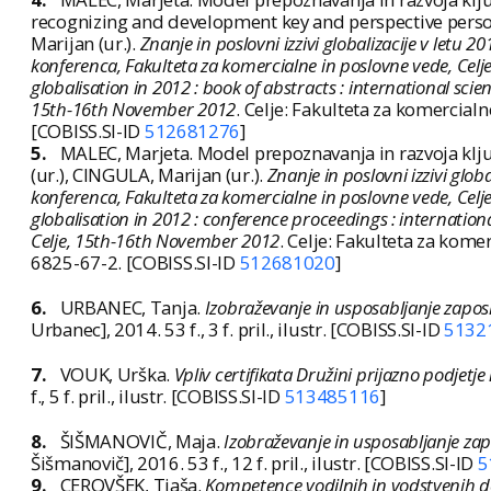
recognizing and development key and perspective perso
Marijan (ur.).
Znanje in poslovni izzivi globalizacije v letu
konferenca, Fakulteta za komercialne in poslovne vede, Cel
globalisation in 2012 : book of abstracts : international sci
15th-16th November 2012
. Celje: Fakulteta za komercia
[COBISS.SI-ID
512681276
]
5.
MALEC, Marjeta. Model prepoznavanja in razvoja klj
(ur.), CINGULA, Marijan (ur.).
Znanje in poslovni izzivi glo
konferenca, Fakulteta za komercialne in poslovne vede, Cel
globalisation in 2012 : conference proceedings : internation
Celje, 15th-16th November 2012
. Celje: Fakulteta za kome
6825-67-2. [COBISS.SI-ID
512681020
]
6.
URBANEC, Tanja.
Izobraževanje in usposabljanje zaposl
Urbanec], 2014. 53 f., 3 f. pril., ilustr. [COBISS.SI-ID
5132
7.
VOUK, Urška.
Vpliv certifikata Družini prijazno podjetj
f., 5 f. pril., ilustr. [COBISS.SI-ID
513485116
]
8.
ŠIŠMANOVIČ, Maja.
Izobraževanje in usposabljanje zap
Šišmanovič], 2016. 53 f., 12 f. pril., ilustr. [COBISS.SI-ID
5
9.
CEROVŠEK, Tjaša.
Kompetence vodilnih in vodstvenih d