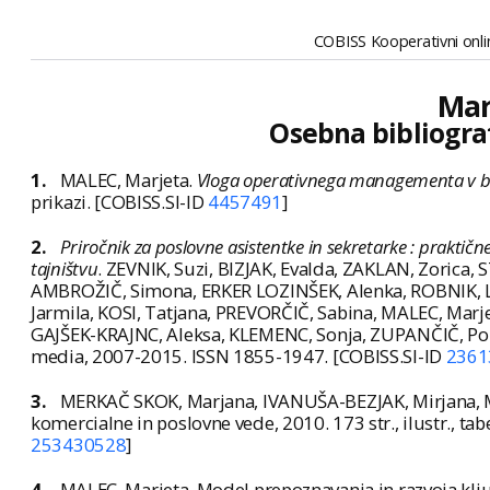
COBISS Kooperativni onlin
Mar
Osebna bibliogra
1.
MALEC, Marjeta.
Vloga operativnega managementa v ba
prikazi. [COBISS.SI-ID
4457491
]
2.
Priročnik za poslovne asistentke in sekretarke : praktičn
tajništvu
. ZEVNIK, Suzi, BIZJAK, Evalda, ZAKLAN, Zori
AMBROŽIČ, Simona, ERKER LOZINŠEK, Alenka, ROBNIK, L
Jarmila, KOSI, Tatjana, PREVORČIČ, Sabina, MALEC, Mar
GAJŠEK-KRAJNC, Aleksa, KLEMENC, Sonja, ZUPANČIČ, Po
media, 2007-2015. ISSN 1855-1947. [COBISS.SI-ID
2361
3.
MERKAČ SKOK, Marjana, IVANUŠA-BEZJAK, Mirjana, 
komercialne in poslovne vede, 2010. 173 str., ilustr., t
253430528
]
4.
MALEC, Marjeta. Model prepoznavanja in razvoja klju