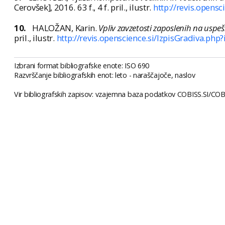
Cerovšek], 2016. 63 f., 4 f. pril., ilustr.
http://revis.opens
10.
HALOŽAN, Karin.
Vpliv zavzetosti zaposlenih na uspe
pril., ilustr.
http://revis.openscience.si/IzpisGradiva.php
Izbrani format bibliografske enote: ISO 690
Razvrščanje bibliografskih enot: leto - naraščajoče, naslov
Vir bibliografskih zapisov: vzajemna baza podatkov COBISS.SI/COBIB