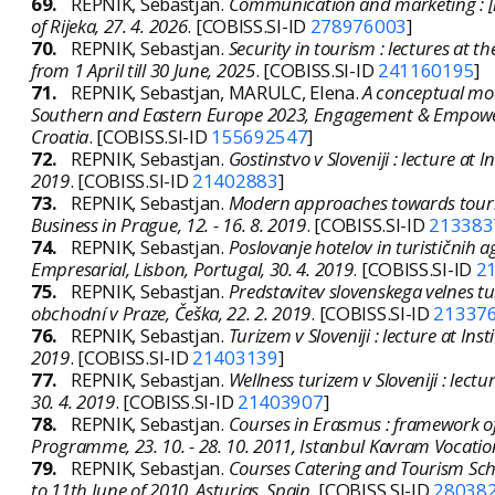
69.
REPNIK, Sebastjan.
Communication and marketing : [le
of Rijeka, 27. 4. 2026
. [COBISS.SI-ID
278976003
]
70.
REPNIK, Sebastjan.
Security in tourism : lectures at 
from 1 April till 30 June, 2025
. [COBISS.SI-ID
241160195
]
71.
REPNIK, Sebastjan, MARULC, Elena.
A conceptual mode
Southern and Eastern Europe 2023, Engagement & Empowerm
Croatia
. [COBISS.SI-ID
155692547
]
72.
REPNIK, Sebastjan.
Gostinstvo v Sloveniji : lecture at
2019
. [COBISS.SI-ID
21402883
]
73.
REPNIK, Sebastjan.
Modern approaches towards tourism
Business in Prague, 12. - 16. 8. 2019
. [COBISS.SI-ID
213383
74.
REPNIK, Sebastjan.
Poslovanje hotelov in turističnih a
Empresarial, Lisbon, Portugal, 30. 4. 2019
. [COBISS.SI-ID
2
75.
REPNIK, Sebastjan.
Predstavitev slovenskega velnes tu
obchodní v Praze, Češka, 22. 2. 2019
. [COBISS.SI-ID
21337
76.
REPNIK, Sebastjan.
Turizem v Sloveniji : lecture at In
2019
. [COBISS.SI-ID
21403139
]
77.
REPNIK, Sebastjan.
Wellness turizem v Sloveniji : lec
30. 4. 2019
. [COBISS.SI-ID
21403907
]
78.
REPNIK, Sebastjan.
Courses in Erasmus : framework 
Programme, 23. 10. - 28. 10. 2011, Istanbul Kavram Vocatio
79.
REPNIK, Sebastjan.
Courses Catering and Tourism Sc
to 11th June of 2010, Asturias, Spain
. [COBISS.SI-ID
28038