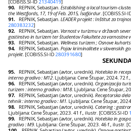
[COBISS.SI-ID
21340419
]
90.
REPNIK, Sebastjan.
Establishing a local tourism-cluster
the Westfjords, 17, 19 of Feb. 2015, Ísafjördur
. [COBISS.SI-I
91.
REPNIK, Sebastjan.
LEADER projekt : Inštitut za trajno
280383232
]
92.
REPNIK, Sebastjan.
Varnost v turizmu v državah severn
gostinstvo in turizem ter študentov Fakultete za varnostne v
93.
REPNIK, Sebastjan.
Wellness turizem ; Osnove kuhart
94.
REPNIK, Sebastjan.
Pojav kriminalitete v slovenskih g
projekt
. [COBISS.SI-ID
280391680
]
SEKUND
95.
REPNIK, Sebastjan (avtor, urednik).
Hotelska in recep
interno gradivo : M12
. Ljubljana: Cene Štupar, 2024. 72 f.,
96.
REPNIK, Sebastjan (avtor, urednik).
Organizacija turi
turizem : interno gradivo : M18
. Ljubljana: Cene Štupar, 20
97.
REPNIK, Sebastjan (avtor, urednik).
Receptorska dela 
tehnik : interno gradivo : M1
. Ljubljana: Cene Štupar, 2024.
98.
REPNIK, Sebastjan (avtor, urednik).
Catering : gastro
Ljubljana: Cene Štupar, 2023. 41 f., ilustr. [COBISS.SI-ID
99.
REPNIK, Sebastjan (avtor, urednik).
Hotelska in gospo
gradivo : M9
. Ljubljana: Cene Štupar, 2023. 46 f., ilustr. 
100.
REPNIK, Sebastjan (avtor, urednik).
Osnove gostinst