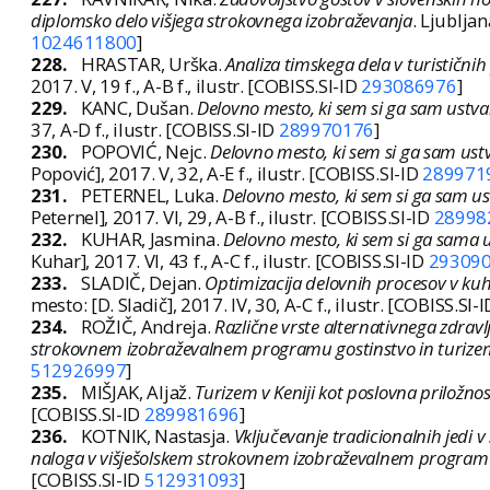
diplomsko delo višjega strokovnega izobraževanja
. Ljubljan
1024611800
]
228.
HRASTAR, Urška.
Analiza timskega dela v turističnih
2017. V, 19 f., A-B f., ilustr. [COBISS.SI-ID
293086976
]
229.
KANC, Dušan.
Delovno mesto, ki sem si ga sam ustvar
37, A-D f., ilustr. [COBISS.SI-ID
289970176
]
230.
POPOVIĆ, Nejc.
Delovno mesto, ki sem si ga sam ustv
Popović], 2017. V, 32, A-E f., ilustr. [COBISS.SI-ID
289971
231.
PETERNEL, Luka.
Delovno mesto, ki sem si ga sam ust
Peternel], 2017. VI, 29, A-B f., ilustr. [COBISS.SI-ID
28998
232.
KUHAR, Jasmina.
Delovno mesto, ki sem si ga sama u
Kuhar], 2017. VI, 43 f., A-C f., ilustr. [COBISS.SI-ID
29309
233.
SLADIČ, Dejan.
Optimizacija delovnih procesov v kuh
mesto: [D. Sladič], 2017. IV, 30, A-C f., ilustr. [COBISS.SI-
234.
ROŽIČ, Andreja.
Različne vrste alternativnega zdravl
strokovnem izobraževalnem programu gostinstvo in turize
512926997
]
235.
MIŠJAK, Aljaž.
Turizem v Keniji kot poslovna priložno
[COBISS.SI-ID
289981696
]
236.
KOTNIK, Nastasja.
Vključevanje tradicionalnih jedi
naloga v višješolskem strokovnem izobraževalnem programu
[COBISS.SI-ID
512931093
]