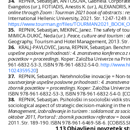
34.
REPNIK, Sebastjan, ANTOŠOVÁ, Gabriela. Corporate 
Evangelos (ur.), FOTIADIS, Anestis K. (ur.), ALEXANDRIS, K
online through Zoom : Tourman 2021 book of abstracts : rest
International Hellenic University, 2021. Str. 1247-1249
https://www.tourman.gr/files/TOURMAN2021_BOOK_
35.
REPNIK, Sebastjan, MEKINC, Janez. The safety of to
MIMICA-DUKIĆ, Neda (ur.).
Peace, culture and tourism : a
Geography, Tourism and Hotel Management, 2013. Str. 
36.
KRALJ-PAVLOVEC, Jasna, REPNIK, Sebastjan. Benchm
uspešne poslovne prihodnosti : 4. znanstvena konferenca z 
povzetkov = proceedings
. Koper: Založba Univerze na Pr
961-6832-53-3, ISBN 978-961-6832-54-0.
http://www.h
1024359520
]
37.
REPNIK, Sebastjan. Netehnološke inovacije = Non-te
soustvarjanje uspešne poslovne prihodnosti : 4. znanstvena
zbornik povzetkov = proceedings
. Koper: Založba Univerz
ISBN 978-961-6832-53-3, ISBN 978-961-6832-54-0. [CO
38.
REPNIK, Sebastjan. Psihološki in sociološki vidik 
sociological aspect of strategic decision-making in the
Management, izobraževanje in turizem : solidarnost za soci
oktober 2011, Portorož : zbornik povzetkov referatov = book
2011. Str. 189-190. ISBN 978-961-6469-58-6. [COBISS.S
1.13 Objavljeni povzetek 