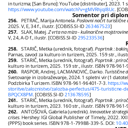
in turizma; [San Bruno]: YouTube [distributer], 2023. 1 sp
https://www.youtube.com/watch?v=gMVRhjql8Uc
. [COB
Somentor pri diploms
256.
PETRAČ, Marija Antonela.
Poslovni načrt turistične
2025. V, E, 34 f., ilustr. [COBISS.SI-ID
263467523
]
257.
SLAK, Matej.
Z vrta na mizo - kulinarične mojstrovin
V, 24, A-D f., ilustr. [COBISS.SI-ID
295233536
]
258.
STARIČ, Metka (urednik, fotograf).
Poprtnik : baki
Parnas, zavod za kulturo in turizem, 2025. 159 str., ilu
259.
STARIČ, Metka (urednik, fotograf).
Poprtnik : priro
kulturo in turizem, 2025. 159 str., ilustr. ISBN 978-961
260.
RASPOR, Andrej, LACMANOVIĆ, Darko.
Turistične d
Svetovanje in izobraževanje, 2024. 1 spletni vir (1 datote
Podzbirka Turizem. ISBN 978-961-96401-7-3.
https://
storitve/zaloznistvo/zalozba-perfectus/475-turisticne-de
BPQCX8PM
. [COBISS.SI-ID
213678595
]
261.
STARIČ, Metka (urednik, fotograf).
Poprtnik : priro
kulturo in turizem, 2023. 160 str., ilustr. ISBN 978-961
262.
ANTOŠOVÁ, Gabriela (urednik).
Innovative strategi
crises
. Hershey: IGI Global Publisher of Timely, 2022. XXII,
(PPPS) book series. ISBN 978-1-79988-339-5. DOI:
10.4