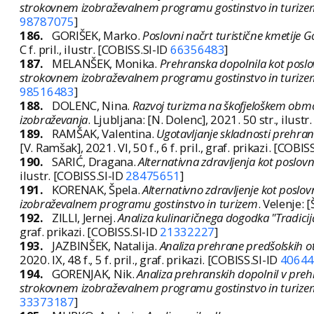
strokovnem izobraževalnem programu gostinstvo in turize
98787075
]
186.
GORIŠEK, Marko.
Poslovni načrt turistične kmetije G
C f. pril., ilustr. [COBISS.SI-ID
66356483
]
187.
MELANŠEK, Monika.
Prehranska dopolnila kot poslov
strokovnem izobraževalnem programu gostinstvo in turize
98516483
]
188.
DOLENC, Nina.
Razvoj turizma na škofjeloškem območ
izobraževanja
. Ljubljana: [N. Dolenc], 2021. 50 str., ilust
189.
RAMŠAK, Valentina.
Ugotavljanje skladnosti prehran
[V. Ramšak], 2021. VI, 50 f., 6 f. pril., graf. prikazi. [COBIS
190.
SARIĆ, Dragana.
Alternativna zdravljenja kot poslov
ilustr. [COBISS.SI-ID
28475651
]
191.
KORENAK, Špela.
Alternativno zdravljenje kot poslo
izobraževalnem programu gostinstvo in turizem
. Velenje: [
192.
ZILLI, Jernej.
Analiza kulinaričnega dogodka "Tradicija
graf. prikazi. [COBISS.SI-ID
21332227
]
193.
JAZBINŠEK, Natalija.
Analiza prehrane predšolskih ot
2020. IX, 48 f., 5 f. pril., graf. prikazi. [COBISS.SI-ID
4064
194.
GORENJAK, Nik.
Analiza prehranskih dopolnil v prehr
strokovnem izobraževalnem programu gostinstvo in turize
33373187
]