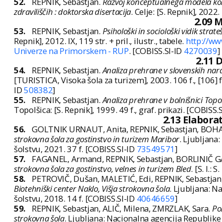
52.
REPNIK, Sebastjan.
Razvoj konceptualnega modela korp
zdraviliščih : doktorska disertacija
. Celje: [S. Repnik], 2022. 
2.09 
53.
REPNIK, Sebastjan.
Psihološki in sociološki vidik st
Repnik], 2012. IX, 119 str. + pril., ilustr., tabele.
http://w
Univerze na Primorskem - RUP
. [COBISS.SI-ID
4270039
]
2.11 
54.
REPNIK, Sebastjan.
Analiza prehrane v slovenskih nara
[TURISTICA, Visoka šola za turizem], 2003. 106 f., [106] f. 
ID
508382
]
55.
REPNIK, Sebastjan.
Analiza prehrane v bolnišnici Topo
Topolšica: [S. Repnik], 1999. 49 f., graf. prikazi. [COBISS.
2.13 Elabora
56.
GOLTNIK URNAUT, Anita, REPNIK, Sebastjan, BOHA
strokovna šola za gostinstvo in turizem Maribor
. Ljubljana
šolstvu, 2021. 37 f. [COBISS.SI-ID
73549571
]
57.
FAGANEL, Armand, REPNIK, Sebastjan, BORLINIČ G
strokovna šola za gostinstvo, velnes in turizem Bled
. [S. l.:
58.
PETROVIČ, Dušan, MALETIĆ, Edi, REPNIK, Sebastjan
Biotehniški center Naklo, Višja strokovna šola
. Ljubljana: N
šolstvu, 2018. 14 f. [COBISS.SI-ID
40646659
]
59.
REPNIK, Sebastjan, ALIČ, Milena, ZMRZLAK, Sara.
Por
strokovna šola
. Ljubljana: Nacionalna agencija Republike 