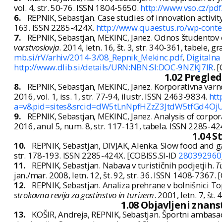
vol. 4, str. 50-76. ISSN 1804-5650.
http://www.vso.cz/pdf
6.
REPNIK, Sebastjan. Case studies of innovation activity
163. ISSN 2285-424X.
http://www.quaestus.ro/wp-conte
7.
REPNIK, Sebastjan, MEKINC, Janez. Odnos študentov 
varstvoslovja
. 2014, letn. 16, št. 3, str. 340-361, tabele, 
mb.si/rV/arhiv/2014-3/08_Repnik_Mekinc.pdf
,
Digitalna
http://www.dlib.si/details/URN:NBN:SI:DOC-9NZKJ7IR
. 
1.02 Pregle
8.
REPNIK, Sebastjan, MEKINC, Janez. Korporativna var
2016, vol. 1, iss. 1, str. 77-94, ilustr. ISSN 2463-9834.
htt
a=v&pid=sites&srcid=dW5tLnNpfHZzZ3JtdW5tfGd4
9.
REPNIK, Sebastjan, MEKINC, Janez. Analysis of corpor
2016, anul 5, num. 8, str. 117-131, tabela. ISSN 2285-42
1.04 S
10.
REPNIK, Sebastjan, DIVJAK, Alenka. Slow food and 
str. 178-193. ISSN 2285-424X. [COBISS.SI-ID
280392960
11.
REPNIK, Sebastjan. Nabava v turističnih podjetjih.
T
jan./mar. 2008, letn. 12, št. 92, str. 36. ISSN 1408-7367.
12.
REPNIK, Sebastjan. Analiza prehrane v bolnišnici To
strokovna revija za gostinstvo in turizem
. 2001, letn. 7, št.
1.08 Objavljeni znan
13.
KOŠIR, Andreja, REPNIK, Sebastjan. Športni ambasado