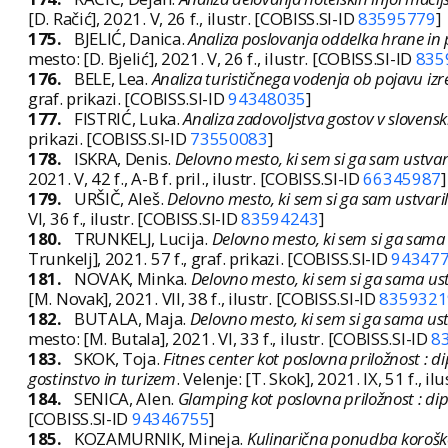
[D. Račić], 2021. V, 26 f., ilustr. [COBISS.SI-ID
83595779
]
175.
BJELIĆ, Danica.
Analiza poslovanja oddelka hrane in 
mesto: [D. Bjelić], 2021. V, 26 f., ilustr. [COBISS.SI-ID
835
176.
BELE, Lea.
Analiza turističnega vodenja ob pojavu iz
graf. prikazi. [COBISS.SI-ID
94348035
]
177.
FISTRIĆ, Luka.
Analiza zadovoljstva gostov v slovens
prikazi. [COBISS.SI-ID
73550083
]
178.
ISKRA, Denis.
Delovno mesto, ki sem si ga sam ustvari
2021. V, 42 f., A-B f. pril., ilustr. [COBISS.SI-ID
66345987
]
179.
URŠIČ, Aleš.
Delovno mesto, ki sem si ga sam ustvaril
VI, 36 f., ilustr. [COBISS.SI-ID
83594243
]
180.
TRUNKELJ, Lucija.
Delovno mesto, ki sem si ga sama u
Trunkelj], 2021. 57 f., graf. prikazi. [COBISS.SI-ID
94347
181.
NOVAK, Minka.
Delovno mesto, ki sem si ga sama ust
[M. Novak], 2021. VII, 38 f., ilustr. [COBISS.SI-ID
8359321
182.
BUTALA, Maja.
Delovno mesto, ki sem si ga sama ust
mesto: [M. Butala], 2021. VI, 33 f., ilustr. [COBISS.SI-ID
8
183.
SKOK, Toja.
Fitnes center kot poslovna priložnost :
gostinstvo in turizem
. Velenje: [T. Skok], 2021. IX, 51 f., i
184.
SENICA, Alen.
Glamping kot poslovna priložnost : di
[COBISS.SI-ID
94346755
]
185.
KOZAMURNIK, Mineja.
Kulinarična ponudba koroške 