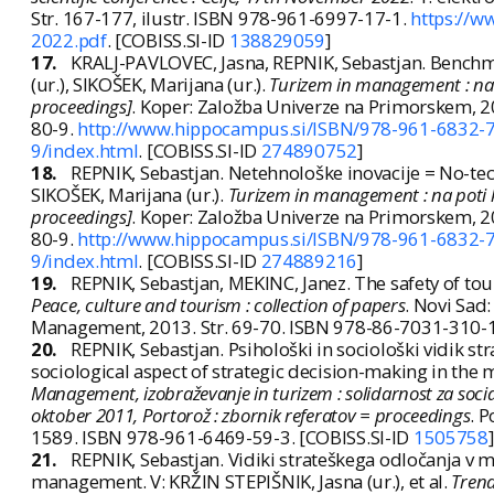
Str. 167-177, ilustr. ISBN 978-961-6997-17-1.
https://w
2022.pdf
. [COBISS.SI-ID
138829059
]
17.
KRALJ-PAVLOVEC, Jasna, REPNIK, Sebastjan. Benchma
(ur.), SIKOŠEK, Marijana (ur.).
Turizem in management : na p
proceedings]
. Koper: Založba Univerze na Primorskem, 
80-9.
http://www.hippocampus.si/ISBN/978-961-6832-7
9/index.html
. [COBISS.SI-ID
274890752
]
18.
REPNIK, Sebastjan. Netehnološke inovacije = No-tech
SIKOŠEK, Marijana (ur.).
Turizem in management : na poti k
proceedings]
. Koper: Založba Univerze na Primorskem, 
80-9.
http://www.hippocampus.si/ISBN/978-961-6832-7
9/index.html
. [COBISS.SI-ID
274889216
]
19.
REPNIK, Sebastjan, MEKINC, Janez. The safety of to
Peace, culture and tourism : collection of papers
. Novi Sad
Management, 2013. Str. 69-70. ISBN 978-86-7031-310-1
20.
REPNIK, Sebastjan. Psihološki in sociološki vidik 
sociological aspect of strategic decision-making in the
Management, izobraževanje in turizem : solidarnost za soci
oktober 2011, Portorož : zbornik referatov = proceedings
. P
1589. ISBN 978-961-6469-59-3. [COBISS.SI-ID
1505758
]
21.
REPNIK, Sebastjan. Vidiki strateškega odločanja v 
management. V: KRŽIN STEPIŠNIK, Jasna (ur.), et al.
Trend