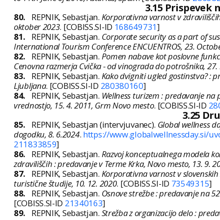
3.15 Prispevek 
80.
REPNIK, Sebastjan.
Korporativna varnost v zdraviliščih
oktober 2023
. [COBISS.SI-ID
168649731
]
81.
REPNIK, Sebastjan.
Corporate security as a part of su
International Tourism Conference ENCUENTROS, 23. Octobe
82.
REPNIK, Sebastjan.
Pomen nabave kot poslovne funkcij
Cenovna razmerja Cvička - od vinograda do potrošnika, 27
83.
REPNIK, Sebastjan.
Kako dvigniti ugled gostinstva? :
Ljubljana
. [COBISS.SI-ID
280380160
]
84.
REPNIK, Sebastjan.
Wellness turizem : predavanje na 
vrednostjo, 15. 4. 2011, Grm Novo mesto
. [COBISS.SI-ID
28
3.25 Dr
85.
REPNIK, Sebastjan (intervjuvanec).
Global wellness d
dogodku, 8. 6.2024
.
https://www.globalwellnessday.si/uv
211833859
]
86.
REPNIK, Sebastjan.
Razvoj konceptualnega modela korp
zdraviliščih : predavanje v Terme Krka, Novo mesto, 13. 9. 2
87.
REPNIK, Sebastjan.
Korporativna varnost v slovenskih 
turistične študije, 10. 12. 2020
. [COBISS.SI-ID
73549315
]
88.
REPNIK, Sebastjan.
Osnove strežbe : predavanje na 5
[COBISS.SI-ID
21340163
]
89.
REPNIK, Sebastjan.
Strežba z organizacijo delo : pre