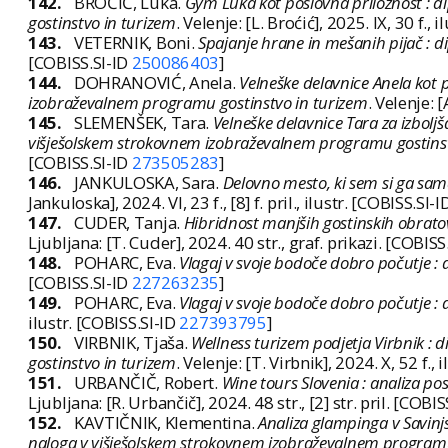
142.
BROĆIĆ, Luka.
Gym Luka kot poslovna priložnost : 
gostinstvo in turizem
. Velenje: [L. Broćić], 2025. IX, 30 f., 
143.
VETERNIK, Boni.
Spajanje hrane in mešanih pijač : d
[COBISS.SI-ID
250086403
]
144.
DOHRANOVIĆ, Anela.
Velneške delavnice Anela kot 
izobraževalnem programu gostinstvo in turizem
. Velenje: 
145.
SLEMENŠEK, Tara.
Velneške delavnice Tara za izbolj
višješolskem strokovnem izobraževalnem programu gostinst
[COBISS.SI-ID
273505283
]
146.
JANKULOSKA, Sara.
Delovno mesto, ki sem si ga sam
Jankuloska], 2024. VI, 23 f., [8] f. pril., ilustr. [COBISS.SI-
147.
CUDER, Tanja.
Hibridnost manjših gostinskih obratov
Ljubljana: [T. Cuder], 2024. 40 str., graf. prikazi. [COBISS
148.
POHARC, Eva.
Vlagaj v svoje bodoče dobro počutje :
[COBISS.SI-ID
227263235
]
149.
POHARC, Eva.
Vlagaj v svoje bodoče dobro počutje :
ilustr. [COBISS.SI-ID
227393795
]
150.
VIRBNIK, Tjaša.
Wellness turizem podjetja Virbnik 
gostinstvo in turizem
. Velenje: [T. Virbnik], 2024. X, 52 f.,
151.
URBANČIČ, Robert.
Wine tours Slovenia : analiza po
Ljubljana: [R. Urbančič], 2024. 48 str., [2] str. pril. [COBI
152.
KAVTIČNIK, Klementina.
Analiza glampinga v Savinjs
naloga v višješolskem strokovnem izobraževalnem programu