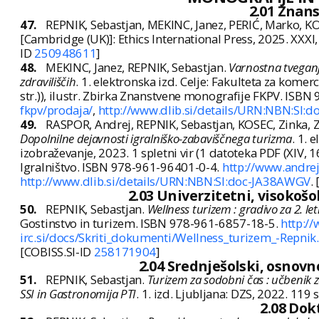
2.01 Znan
47.
REPNIK, Sebastjan, MEKINC, Janez, PERIĆ, Marko, K
[Cambridge (UK)]: Ethics International Press, 2025. XXXI,
ID
250948611
]
48.
MEKINC, Janez, REPNIK, Sebastjan.
Varnostna tvegan
zdraviliščih
. 1. elektronska izd. Celje: Fakulteta za komer
str.)), ilustr. Zbirka Znanstvene monografije FKPV. ISB
fkpv/prodaja/
,
http://www.dlib.si/details/URN:NBN:SI
49.
RASPOR, Andrej, REPNIK, Sebastjan, KOSEC, Zinka,
Dopolnilne dejavnosti igralniško-zabaviščnega turizma
. 1. 
izobraževanje, 2023. 1 spletni vir (1 datoteka PDF (XIV, 1
Igralništvo. ISBN 978-961-96401-0-4.
http://www.andre
http://www.dlib.si/details/URN:NBN:SI:doc-JA38AWGV
.
2.03 Univerzitetni, visokošol
50.
REPNIK, Sebastjan.
Wellness turizem : gradivo za 2. let
Gostinstvo in turizem. ISBN 978-961-6857-18-5.
http:/
irc.si/docs/Skriti_dokumenti/Wellness_turizem_-Repnik
[COBISS.SI-ID
258171904
]
2.04 Srednješolski, osnovno
51.
REPNIK, Sebastjan.
Turizem za sodobni čas : učbenik 
SSI in Gastronomija PTI
. 1. izd. Ljubljana: DZS, 2022. 119
2.08 Dok