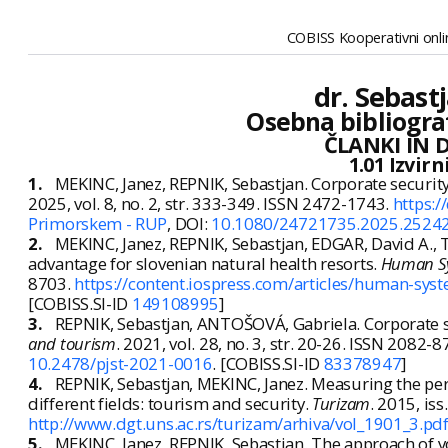
COBISS Kooperativni onlin
dr. Sebast
Osebna bibliogra
ČLANKI IN 
1.01 Izvir
1.
MEKINC, Janez, REPNIK, Sebastjan. Corporate security 
2025, vol. 8, no. 2, str. 333-349. ISSN 2472-1743.
https:
Primorskem - RUP
, DOI:
10.1080/24721735.2025.2524
2.
MEKINC, Janez, REPNIK, Sebastjan, EDGAR, David A., 
advantage for slovenian natural health resorts.
Human S
8703.
https://content.iospress.com/articles/human-
[COBISS.SI-ID
149108995
]
3.
REPNIK, Sebastjan, ANTOŠOVÁ, Gabriela. Corporate se
and tourism
. 2021, vol. 28, no. 3, str. 20-26. ISSN 2082-
10.2478/pjst-2021-0016
. [COBISS.SI-ID
83378947
]
4.
REPNIK, Sebastjan, MEKINC, Janez. Measuring the perc
different fields: tourism and security.
Turizam
. 2015, iss
http://www.dgt.uns.ac.rs/turizam/arhiva/vol_1901_3.pd
5.
MEKINC, Janez, REPNIK, Sebastjan. The approach of y