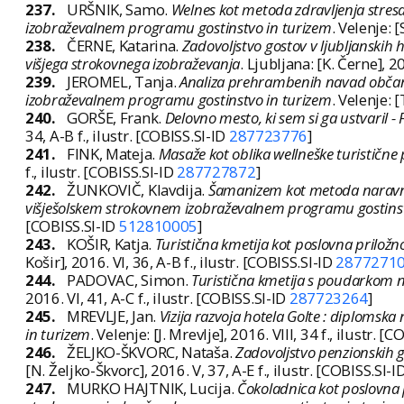
237.
URŠNIK, Samo.
Welnes kot metoda zdravljenja stres
izobraževalnem programu gostinstvo in turizem
. Velenje: [
238.
ČERNE, Katarina.
Zadovoljstvo gostov v ljubljanskih
višjega strokovnega izobraževanja
. Ljubljana: [K. Černe], 2
239.
JEROMEL, Tanja.
Analiza prehrambenih navad občano
izobraževalnem programu gostinstvo in turizem
. Velenje: [
240.
GORŠE, Frank.
Delovno mesto, ki sem si ga ustvaril 
34, A-B f., ilustr. [COBISS.SI-ID
287723776
]
241.
FINK, Mateja.
Masaže kot oblika wellneške turističn
f., ilustr. [COBISS.SI-ID
287727872
]
242.
ŽUNKOVIČ, Klavdija.
Šamanizem kot metoda naravne
višješolskem strokovnem izobraževalnem programu gostinst
[COBISS.SI-ID
512810005
]
243.
KOŠIR, Katja.
Turistična kmetija kot poslovna priložn
Košir], 2016. VI, 36, A-B f., ilustr. [COBISS.SI-ID
2877271
244.
PADOVAC, Simon.
Turistična kmetija s poudarkom n
2016. VI, 41, A-C f., ilustr. [COBISS.SI-ID
287723264
]
245.
MREVLJE, Jan.
Vizija razvoja hotela Golte : diploms
in turizem
. Velenje: [J. Mrevlje], 2016. VIII, 34 f., ilustr. [
246.
ŽELJKO-ŠKVORC, Nataša.
Zadovoljstvo penzionskih g
[N. Željko-Škvorc], 2016. V, 37, A-E f., ilustr. [COBISS.SI-I
247.
MURKO HAJTNIK, Lucija.
Čokoladnica kot poslovna 