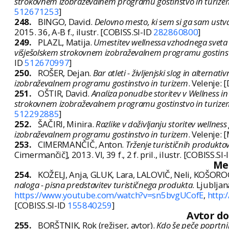
strokovnem izobraževalnem programu gostinstvo in turize
512671253
]
248.
BINGO, David.
Delovno mesto, ki sem si ga sam ustva
2015. 36, A-B f., ilustr. [COBISS.SI-ID
282860800
]
249.
PLAZL, Matija.
Umestitev wellnessa vzhodnega sveta 
višješolskem strokovnem izobraževalnem programu gostinst
ID
512670997
]
250.
ROŠER, Dejan.
Bar atleti - življenjski slog in altern
izobraževalnem programu gostinstvo in turizem
. Velenje: [
251.
OŠTIR, David.
Analiza ponudbe storitev v Wellness i
strokovnem izobraževalnem programu gostinstvo in turize
512292885
]
252.
ŠAČIRI, Minira.
Razlike v doživljanju storitev wellne
izobraževalnem programu gostinstvo in turizem
. Velenje: [
253.
CIMERMANČIČ, Anton.
Trženje turističnih produktov
Cimermančič], 2013. VI, 39 f., 2 f. pril., ilustr. [COBISS.SI
Me
254.
KOŽELJ, Anja, GLUK, Lara, LALOVIČ, Neli, KOŠORO
naloga - pisna predstavitev turističnega produkta
. Ljubljana
https://www.youtube.com/watch?v=sn5bvgUCofE
,
http:
[COBISS.SI-ID
155840259
]
Avtor d
255.
BORŠTNIK, Rok (režiser, avtor).
Kdo še peče poprtn