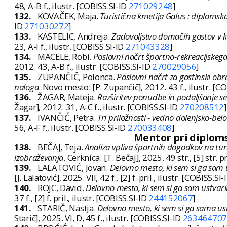
48, A-B f., ilustr. [COBISS.SI-ID
271029248
]
132.
KOVAČEK, Maja.
Turistična kmetija Galus : diplomsk
ID
271030272
]
133.
KASTELIC, Andreja.
Zadovoljstvo domačih gostov v k
23, A-I f., ilustr. [COBISS.SI-ID
271043328
]
134.
MACELE, Robi.
Poslovni načrt športno-rekreacijskega
2012. 43, A-B f., ilustr. [COBISS.SI-ID
270029056
]
135.
ZUPANČIČ, Polonca.
Poslovni načrt za gostinski o
naloga
. Novo mesto: [P. Zupančič], 2012. 43 f., ilustr. [C
136.
ŽAGAR, Mateja.
Razširitev ponudbe in podaljšanje se
Žagar], 2012. 31, A-C f., ilustr. [COBISS.SI-ID
270208512
]
137.
IVANČIĆ, Petra.
Tri priložnosti - vedno dolenjsko-bel
56, A-F f., ilustr. [COBISS.SI-ID
270033408
]
Mentor pri diplomsk
138.
BEČAJ, Teja.
Analiza vpliva športnih dogodkov na tur
izobraževanja
. Cerknica: [T. Bečaj], 2025. 49 str., [5] str. p
139.
LALATOVIĆ, Jovan.
Delovno mesto, ki sem si ga sam u
[J. Lalatović], 2025. VII, 42 f., [2] f. pril., ilustr. [COBISS.SI
140.
ROJC, David.
Delovno mesto, ki sem si ga sam ustvaril
37 f., [2] f. pril., ilustr. [COBISS.SI-ID
244152067
]
141.
STARIČ, Nastja.
Delovno mesto, ki sem si ga sama ust
Starič], 2025. VI, D, 45 f., ilustr. [COBISS.SI-ID
26346470