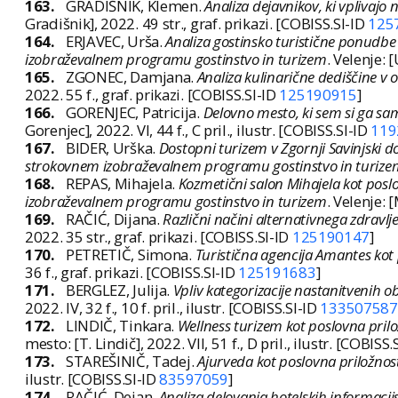
163.
GRADIŠNIK, Klemen.
Analiza dejavnikov, ki vplivajo
Gradišnik], 2022. 49 str., graf. prikazi. [COBISS.SI-ID
125
164.
ERJAVEC, Urša.
Analiza gostinsko turistične ponudbe
izobraževalnem programu gostinstvo in turizem
. Velenje: [
165.
ZGONEC, Damjana.
Analiza kulinarične dediščine v o
2022. 55 f., graf. prikazi. [COBISS.SI-ID
125190915
]
166.
GORENJEC, Patricija.
Delovno mesto, ki sem si ga sama
Gorenjec], 2022. VI, 44 f., C pril., ilustr. [COBISS.SI-ID
119
167.
BIDER, Urška.
Dostopni turizem v Zgornji Savinjski do
strokovnem izobraževalnem programu gostinstvo in turize
168.
REPAS, Mihajela.
Kozmetični salon Mihajela kot posl
izobraževalnem programu gostinstvo in turizem
. Velenje: 
169.
RAČIĆ, Dijana.
Različni načini alternativnega zdravlj
2022. 35 str., graf. prikazi. [COBISS.SI-ID
125190147
]
170.
PETRETIČ, Simona.
Turistična agencija Amantes kot 
36 f., graf. prikazi. [COBISS.SI-ID
125191683
]
171.
BERGLEZ, Julija.
Vpliv kategorizacije nastanitvenih o
2022. IV, 32 f., 10 f. pril., ilustr. [COBISS.SI-ID
133507587
172.
LINDIČ, Tinkara.
Wellness turizem kot poslovna pril
mesto: [T. Lindič], 2022. VII, 51 f., D pril., ilustr. [COBISS.
173.
STAREŠINIČ, Tadej.
Ajurveda kot poslovna priložnos
ilustr. [COBISS.SI-ID
83597059
]
174.
RAČIĆ, Dejan.
Analiza delovanja hotelskih informacij