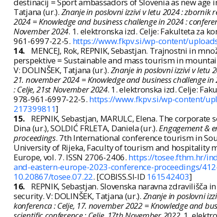
destinacij = Sport ambassadors of Slovenia as new age i
Tatjana (ur.).
Znanje in poslovni izzivi v letu 2024 : zborni
2024 = Knowledge and business challenge in 2024 : conference
November 2024
. 1. elektronska izd. Celje: Fakulteta za 
961-6997-22-5.
https://www.fkpv.si/wp-content/upload
14.
MENCEJ, Rok, REPNIK, Sebastjan. Trajnostni in množ
perspektive = Sustainable and mass tourism in mountai
V: DOLINŠEK, Tatjana (ur.).
Znanje in poslovni izzivi v let
21. november 2024 = Knowledge and business challenge in 20
: Celje, 21st November 2024
. 1. elektronska izd. Celje: Fa
978-961-6997-22-5.
https://www.fkpv.si/wp-content/up
217399811
]
15.
REPNIK, Sebastjan, MARULC, Elena. The corporate se
Dina (ur.), SOLDIĆ FRLETA, Daniela (ur.).
Engagement & em
proceedings
. 7th International conference tourism in S
University of Rijeka, Faculty of tourism and hospitality
Europe, vol. 7. ISSN 2706-2406.
https://tosee.fthm.hr/i
and-eastern-europe-2023-conference-proceedings/412-t
10.20867/tosee.07.22
. [COBISS.SI-ID
161542403
]
16.
REPNIK, Sebastjan. Slovenska naravna zdravilišča in
security. V: DOLINŠEK, Tatjana (ur.).
Znanje in poslovni izz
konferenca : Celje, 17. november 2022 = Knowledge and busi
scientific conference : Celje, 17th November 2022
. 1. elekt