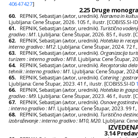
40647427
]
2.25 Druge monograf
60.
REPNIK, Sebastjan (avtor, urednik).
Naravna in kultur
Ljubljana: Cene Štupar, 2026. 105 f., ilustr. [COBISS.SI-I
61.
REPNIK, Sebastjan (avtor, urednik).
Turistično vodenj
gradivo : M1
. Ljubljana: Cene Štupar, 2026. 85 f., ilustr. 
62.
REPNIK, Sebastjan (avtor, urednik).
Hotelska in recep
interno gradivo : M12
. Ljubljana: Cene Štupar, 2024. 72 f.,
63.
REPNIK, Sebastjan (avtor, urednik).
Organizacija turi
turizem : interno gradivo : M18
. Ljubljana: Cene Štupar, 20
64.
REPNIK, Sebastjan (avtor, urednik).
Receptorska dela 
tehnik : interno gradivo : M1
. Ljubljana: Cene Štupar, 2024.
65.
REPNIK, Sebastjan (avtor, urednik).
Catering : gastro
Ljubljana: Cene Štupar, 2023. 41 f., ilustr. [COBISS.SI-ID
66.
REPNIK, Sebastjan (avtor, urednik).
Hotelska in gospo
gradivo : M9
. Ljubljana: Cene Štupar, 2023. 46 f., ilustr. 
67.
REPNIK, Sebastjan (avtor, urednik).
Osnove gostinstva
: interno gradivo : M1
. Ljubljana: Cene Štupar, 2023. 99 f.,
68.
REPNIK, Sebastjan (avtor, urednik).
Turistično destin
izobraževanje : interno gradivo : M10, M20
. Ljubljana: Cene
IZVEDENA
3.14 Predav