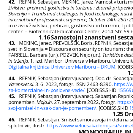
42.
REPNIK, Sebastjan, MEKINC, Janez. Varnost v turizmu =
živilstvu, prehrani, gostinstvu in turizmu : zbornik prispev
Slovenija = Trends and challenges in food technology, nutriti
international professional conference, October 24th-25th 20
in izzivi v živilstvu, prehrani, gostinstvu in turizmu, Lju
center: = Biotechnical Educational Center, 2014. Str. 5
1.16 Samostojni znanstveni sesta
43.
MEKINC, Janez, PREVOLŠEK, Boris, REPNIK, Sebastjan
svet in Slovenija = Discourse on security on tourism : 
FARRELL, Barbara (ur.), POZVEK, Nejc (ur.).
Turistične des
in trženja
. 1. izd. Maribor: Univerza v Mariboru, Univerz
Digitalna knjižnica Univerze v Mariboru – DKUM
. [COBIS
1
44.
REPNIK, Sebastjan (intervjuvanec). Doc. dr. Sebastj
Varensvet.si
. 3. 6. 2023, fotogr. ISSN 2463-8390.
https://
za-komercialne-in-poslovne-vede/
. [COBISS.SI-ID
15569
45.
REPNIK, Sebastjan (intervjuvanec). Sebastjan Repni
pomemben.
Moja.in
. 27. septembra 2022, fotogr.
https:
svoj-smisel-in-vsak-dan-je-pomemben/
. [COBISS.SI-ID
1
1.25 Dr
46.
REPNIK, Sebastjan. Smisel samorazvoja in dela na se
spletni vir, ilustr.
https://www.velnesakademija.si/smisel
MONOGRAFIJE IN