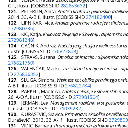
G f., ilustr. [COBISS.SI-ID
282853632
]
121.
PETERLIN, Anita.
Analiza kruha in pekovskih izdelko
2014. 33, A-B f., ilustr. [COBISS.SI-ID
274182400
]
122.
LIPNIKAR, Ivica.
Analiza prehrane rudarjev : diploms
272980736
]
123.
KIC, Katja.
Kakovost življenja v Sloveniji : diplomska n
272981248
]
124.
GAČNIK, Andraž.
Načela feng shuija v wellness turi
ilustr. [COBISS.SI-ID
276823808
]
125.
ŠTRAVS, Suzana.
Otroška animacija : diplomska nal
276821760
]
126.
VALENČAK, Marko.
Turistična kmetija Valenčak : di
ID
276836352
]
127.
SLUGA, Simona.
Wellness kot oblika pravilnega pre
A-B f., ilustr. [COBISS.SI-ID
276822784
]
128.
PARKELJ, Madlena.
Analiza celiakije v slovenskih nar
26, A-Q f., ilustr. [COBISS.SI-ID
272981504
]
129.
JERMAN, Lea.
Management različnih vrst gostinskih
f., ilustr. [COBISS.SI-ID
271039232
]
130.
ĐURAŠEVIĆ, Slavica.
Primerjava ekološke osveščenost
Đurašević], 2013. 32, A-I f., ilustr. [COBISS.SI-ID
272980
131.
VIDIC, Barbara.
Promocija mlečnih izdelkov in njhov