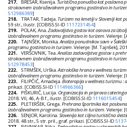
217.
BREŠAR, Ksenija.
Turistična ponudba kot poslovna pri
strokovnem izobraževalnem programu gostinstvo in turize
512986389
]
218.
TRATAR, Tadeja.
Turizem na kmetiji v Sloveniji kot 
59 str., ilustr. [COBISS.SI-ID
1117231454
]
219.
POLAK, Ana.
Zadovoljstvo gostov kot osnova za izbo
izobraževalnem programu gostinstvo in turizem
. Velenje: [
220.
TAJNŠEK, Monika.
Analiza ponudnikov savn v Šaleški
programu gostinstvo in turizem
. Velenje: [M. Tajnšek], 201
221.
VERŠOVNIK, Tea.
Analiza zadovoljstva gostov s prehr
strokovnem izobraževalnem programu gostinstvo in turize
512978453
]
222.
STRMŠEK, Urška.
Astrološka hrana v wellness turizm
izobraževalnem programu gostinstvo in turizem
. Velenje: 
223.
FILIPČIČ, Amadeja.
Bioterapija v wellness turizmu :
prikazi. [COBISS.SI-ID
1114966366
]
224.
PIŠKURIČ, Lucija.
Organizacija in priprava cateringa
2018. VII, 46, A-B f., ilustr. [COBISS.SI-ID
1116015454
]
225.
PLETERŠEK, Grega.
Prehrana športnika kot poslovna
izobraževalnem programu gostinstvo in turizem
. Velenje: [
226.
SENJOR, Karolina.
Slovenija kot ciljna turistična des
2018. 48 str., 5 str. pril., graf. prikazi. [COBISS.SI-ID
5137
227.
RAVNIKAR, Nika.
Zadovoljstvo gostov v slovenskih ho