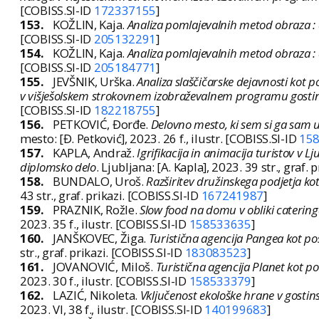
[COBISS.SI-ID
172337155
]
153.
KOŽLIN, Kaja.
Analiza pomlajevalnih metod obraza :
[COBISS.SI-ID
205132291
]
154.
KOŽLIN, Kaja.
Analiza pomlajevalnih metod obraza :
[COBISS.SI-ID
205184771
]
155.
JEVŠNIK, Urška.
Analiza slaščičarske dejavnosti kot 
v višješolskem strokovnem izobraževalnem programu gostin
[COBISS.SI-ID
182218755
]
156.
PETKOVIĆ, Đorđe.
Delovno mesto, ki sem si ga sam u
mesto: [Đ. Petković], 2023. 26 f., ilustr. [COBISS.SI-ID
15
157.
KAPLA, Andraž.
Igrifikacija in animacija turistov v Lj
diplomsko delo
. Ljubljana: [A. Kapla], 2023. 39 str., graf.
158.
BUNDALO, Uroš.
Razširitev družinskega podjetja ko
43 str., graf. prikazi. [COBISS.SI-ID
167241987
]
159.
PRAZNIK, Rožle.
Slow food na domu v obliki catering
2023. 35 f., ilustr. [COBISS.SI-ID
158533635
]
160.
JANŠKOVEC, Žiga.
Turistična agencija Pangea kot po
str., graf. prikazi. [COBISS.SI-ID
183083523
]
161.
JOVANOVIĆ, Miloš.
Turistična agencija Planet kot p
2023. 30 f., ilustr. [COBISS.SI-ID
158533379
]
162.
LAZIĆ, Nikoleta.
Vključenost ekološke hrane v gosti
2023. VI, 38 f., ilustr. [COBISS.SI-ID
140199683
]