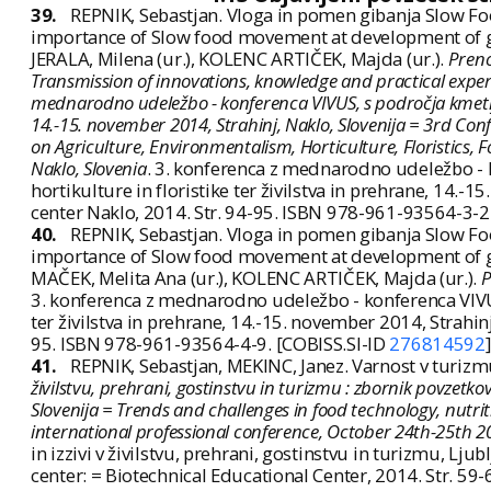
39.
REPNIK, Sebastjan. Vloga in pomen gibanja Slow Fo
importance of Slow food movement at development of ga
JERALA, Milena (ur.), KOLENC ARTIČEK, Majda (ur.).
Preno
Transmission of innovations, knowledge and practical experie
mednarodno udeležbo - konferenca VIVUS, s področja kmetijstv
14.-15. november 2014, Strahinj, Naklo, Slovenija = 3rd Con
on Agriculture, Environmentalism, Horticulture, Floristics,
Naklo, Slovenia
. 3. konferenca z mednarodno udeležbo - k
hortikulture in floristike ter živilstva in prehrane, 14.-1
center Naklo, 2014. Str. 94-95. ISBN 978-961-93564-3-2
40.
REPNIK, Sebastjan. Vloga in pomen gibanja Slow Fo
importance of Slow food movement at development of ga
MAČEK, Melita Ana (ur.), KOLENC ARTIČEK, Majda (ur.).
P
3. konferenca z mednarodno udeležbo - konferenca VIVUS,
ter živilstva in prehrane, 14.-15. november 2014, Strahinj
95. ISBN 978-961-93564-4-9. [COBISS.SI-ID
276814592
]
41.
REPNIK, Sebastjan, MEKINC, Janez. Varnost v turizmu =
živilstvu, prehrani, gostinstvu in turizmu : zbornik povzetk
Slovenija = Trends and challenges in food technology, nutriti
international professional conference, October 24th-25th 20
in izzivi v živilstvu, prehrani, gostinstvu in turizmu, Lju
center: = Biotechnical Educational Center, 2014. Str. 5