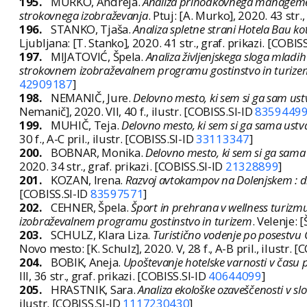
195.
MURKO, Andreja.
Analiza prihodkovnega management
strokovnega izobraževanja
. Ptuj: [A. Murko], 2020. 43 str.,
196.
STANKO, Tjaša.
Analiza spletne strani Hotela Bau kot
Ljubljana: [T. Stanko], 2020. 41 str., graf. prikazi. [COBIS
197.
MIJATOVIĆ, Špela.
Analiza življenjskega sloga mladih
strokovnem izobraževalnem programu gostinstvo in turize
42909187
]
198.
NEMANIČ, Jure.
Delovno mesto, ki sem si ga sam ustv
Nemanič], 2020. VII, 40 f., ilustr. [COBISS.SI-ID
8359449
199.
MUHIČ, Teja.
Delovno mesto, ki sem si ga sama ustva
30 f., A-C pril., ilustr. [COBISS.SI-ID
33113347
]
200.
BOBNAR, Monika.
Delovno mesto, ki sem si ga sama 
2020. 34 str., graf. prikazi. [COBISS.SI-ID
21328899
]
201.
KOZAN, Irena.
Razvoj avtokampov na Dolenjskem : 
[COBISS.SI-ID
83597571
]
202.
CEHNER, Špela.
Šport in prehrana v wellness turizm
izobraževalnem programu gostinstvo in turizem
. Velenje: 
203.
SCHULZ, Klara Liza.
Turistično vodenje po posestvu
Novo mesto: [K. Schulz], 2020. V, 28 f., A-B pril., ilustr. 
204.
BOBIK, Aneja.
Upoštevanje hotelske varnosti v času
III, 36 str., graf. prikazi. [COBISS.SI-ID
40644099
]
205.
HRASTNIK, Sara.
Analiza ekološke ozaveščenosti v sl
ilustr. [COBISS.SI-ID
1117230430
]