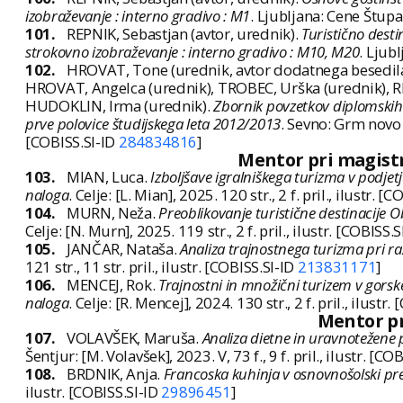
izobraževanje : interno gradivo : M1
. Ljubljana: Cene Štupar
101.
REPNIK, Sebastjan (avtor, urednik).
Turistično desti
strokovno izobraževanje : interno gradivo : M10, M20
. Ljub
102.
HROVAT, Tone (urednik, avtor dodatnega besedila)
HROVAT, Angelca (urednik), TROBEC, Urška (urednik), R
HUDOKLIN, Irma (urednik).
Zbornik povzetkov diplomskih 
prve polovice študijskega leta 2012/2013
. Sevno: Grm novo 
[COBISS.SI-ID
284834816
]
Mentor pri magistrs
103.
MIAN, Luca.
Izboljšave igralniškega turizma v podjet
naloga
. Celje: [L. Mian], 2025. 120 str., 2 f. pril., ilustr. [
104.
MURN, Neža.
Preoblikovanje turistične destinacije O
Celje: [N. Murn], 2025. 119 str., 2 f. pril., ilustr. [COBISS.
105.
JANČAR, Nataša.
Analiza trajnostnega turizma pri ra
121 str., 11 str. pril., ilustr. [COBISS.SI-ID
213831171
]
106.
MENCEJ, Rok.
Trajnostni in množični turizem v gorske
naloga
. Celje: [R. Mencej], 2024. 130 str., 2 f. pril., ilustr
Mentor pr
107.
VOLAVŠEK, Maruša.
Analiza dietne in uravnotežene
Šentjur: [M. Volavšek], 2023. V, 73 f., 9 f. pril., ilustr. [CO
108.
BRDNIK, Anja.
Francoska kuhinja v osnovnošolski pr
ilustr. [COBISS.SI-ID
29896451
]