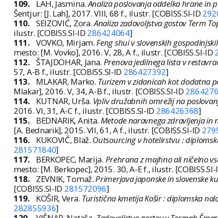
109.
LAH, Jasmina.
Analiza poslovanja oddelka hrane in pi
Šentjur: [J. Lah], 2017. VIII, 68 f., ilustr. [COBISS.SI-ID
292
110.
SEIZOVIĆ, Zora.
Analiza zadovoljstva gostov Term To
ilustr. [COBISS.SI-ID
286424064
]
111.
VOVKO, Mirjam.
Feng shui v slovenskih gospodinjski
mesto: [M. Vovko], 2016. V, 28, A f., ilustr. [COBISS.SI-ID
112.
ŠTAJDOHAR, Jana.
Prenova jedilnega lista v restavra
57, A-B f., ilustr. [COBISS.SI-ID
286427392
]
113.
MLAKAR, Marko.
Turizem v zidanicah kot dodatna po
Mlakar], 2016. V, 34, A-B f., ilustr. [COBISS.SI-ID
286427
114.
KUTNAR, Urša.
Vpliv družabnih omrežij na poslovanj
2016. VI, 31, A-C f., ilustr. [COBISS.SI-ID
286426368
]
115.
BEDNARIK, Anita.
Metode naravnega zdravljenja in n
[A. Bednarik], 2015. VII, 61, A f., ilustr. [COBISS.SI-ID
279
116.
KUKOVIČ, Blaž.
Outsourcing v hotelirstvu : diploms
281571840
]
117.
BERKOPEC, Marija.
Prehrana z majhno ali ničelno v
mesto: [M. Berkopec], 2015. 30, A-E f., ilustr. [COBISS.SI
118.
ZEVNIK, Tomaž.
Primerjava japonske in slovenske ku
[COBISS.SI-ID
281572096
]
119.
KOŠIR, Vera.
Turistična kmetija Košir : diplomska nal
282855936
]
120.
VIŠNAR, Nataša.
Zadovoljstvo gostov v Termah Šmarj