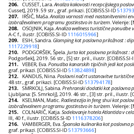
206.
CUSSET, Lara.
Analiza kakovosti recepcijskega poslov
Cusset], 2019. 59 str., graf. prikazi. [COBISS.SI-ID
51379
207.
IRŠIČ, Maša.
Analiza varnosti med nastanitvenimi en
izobraževalnem programu gostinstvo in turizem
. Velenje: [
208.
OSOJNIK, Kaja.
Analiza wellness turistične ponudbe v
A-C f., ilustr. [COBISS.SI-ID
1116015966
]
209.
ESIH, Sandra.
Glamping kot poslovna priložnost : di
1117229918
]
210.
PODGORŠEK, Špela.
Jurta kot poslovna priložnost :
Podgoršek], 2019. 56 str., [5] str. pril., ilustr. [COBISS.SI-
211.
VEBER, Eva.
Ponudba kanarskih tipičnih jedi kot posl
graf. prikazi. [COBISS.SI-ID
513824898
]
212.
KANDUS, Nina.
Poslovni načrt ustanovitve turističn
48 str., graf. prikazi. [COBISS.SI-ID
513794178
]
213.
SMRKOLJ, Sabina.
Prehranski dodatki kot poslovna p
Ljubljana: [S. Smrkolj], 2019. 46 str., [3] str. pril., ilustr.
214.
KSELMAN, Matic.
Radiestezija in feng shui kot posl
izobraževalnem programu gostinstvo in turizem
. Velenje: 
215.
COLNARIČ, Katja.
Sodelovanje hotela Atlantida v celo
III, 40 f., ilustr. [COBISS.SI-ID
1116378206
]
216.
VAMBERGER, Eva.
Španska kulinarika kot poslovna p
graf. prikazi. [COBISS.SI-ID
513793666
]