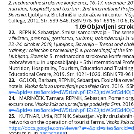
2. mednarodne strokovne konference, 16.-17. november 2012,
nutrition, hospitality and tourism : 2nd International Pro
Slovenia
. Ljubljana: Biotehniški izobraževalni center, Viš
College, 2012. Str. 539-546. ISBN 978-961-6915-10-6, 
1.09 Objavljeni stro
22.
REPNIK, Sebastjan. Smisel samorazvoja = The sense o
v živilstvu, prehrani, gostinstvu, turizmu, izobraževanju i
23.-24. oktober 2019, Ljubljana, Slovenija = Trends and chal
training : collection proceeding [i. e. proceedings] of the 
Ljubljana, Slovenia
. 5. mednarodna strokovna konferenca Tr
izobraževanju in usposabljanju = 5th International Pro
Nutrition, Hospitality, Tourism, Education and Training. 
Educational Centre, 2019. Str. 1021-1026. ISBN 978-96
23.
GOLOB, Barbara, REPNIK, Sebastjan. Ekološka osveče
hotels.
Visoka šola za upravljanje podeželja Grm
. 2016. IS
a=v&pid=sites&srcid=dW5tLnNpfHZzZ3JtdW5tfGd4Oj
24.
MARINČEK, Tamara, REPNIK, Sebastjan. Pomen organ
excursions.
Visoka šola za upravljanje podeželja Grm
. 201
a=v&pid=sites&srcid=dW5tLnNpfHZzZ3JtdW5tfGd4
25.
KUTNAR, Urša, REPNIK, Sebastjan. Vpliv družabnih o
networks on the operation of tourist farms.
Visoka šola z
https://docs.google.com/viewer?a=v&pid=sites&sr
[COBISS.SI-ID
285253888
]