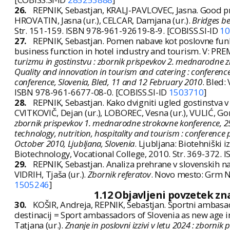
26.
REPNIK, Sebastjan, KRALJ-PAVLOVEC, Jasna. Good pr
HROVATIN, Jasna (ur.), CELCAR, Damjana (ur.).
Bridges b
Str. 151-159. ISBN 978-961-92619-8-9. [COBISS.SI-ID
10
27.
REPNIK, Sebastjan. Pomen nabave kot poslovne funkc
business function in hotel industry and tourism. V: PRE
turizmu in gostinstvu : zbornik prispevkov 2. mednarodne zn
Quality and innovation in tourism and catering : conference 
conference, Slovenia, Bled, 11 and 12 February 2010
. Bled:
ISBN 978-961-6677-08-0. [COBISS.SI-ID
1503710
]
28.
REPNIK, Sebastjan. Kako dvigniti ugled gostinstva v S
CVITKOVIČ, Dejan (ur.), LOBOREC, Vesna (ur.), VULIĆ, Go
zbornik prispevkov 1. mednarodne strokovne konference, 25.
technology, nutrition, hospitality and tourism : conference 
October 2010, Ljubljana, Slovenia
. Ljubljana: Biotehniški 
Biotechnology, Vocational College, 2010. Str. 369-372.
29.
REPNIK, Sebastjan. Analiza prehrane v slovenskih nar
VIDRIH, Tjaša (ur.).
Zbornik referatov
. Novo mesto: Grm No
1505246
]
1.12 Objavljeni povzetek z
30.
KOŠIR, Andreja, REPNIK, Sebastjan. Športni ambasado
destinacij = Sport ambassadors of Slovenia as new age i
Tatjana (ur.).
Znanje in poslovni izzivi v letu 2024 : zborni