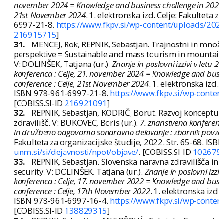
november 2024 = Knowledge and business challenge in 2024 : b
21st November 2024
. 1. elektronska izd. Celje: Fakultet
6997-21-8.
https://www.fkpv.si/wp-content/uploads/20
216915715
]
31.
MENCEJ, Rok, REPNIK, Sebastjan. Trajnostni in množ
perspektive = Sustainable and mass tourism in mountai
V: DOLINŠEK, Tatjana (ur.).
Znanje in poslovni izzivi v let
konferenca : Celje, 21. november 2024 = Knowledge and busine
conference : Celje, 21st November 2024
. 1. elektronska izd
ISBN 978-961-6997-21-8.
https://www.fkpv.si/wp-cont
[COBISS.SI-ID
216921091
]
32.
REPNIK, Sebastjan, KODRIČ, Borut. Razvoj konceptu
zdravilišč. V: BUKOVEC, Boris (ur.).
7. znanstvena konferen
in družbeno odgovorno sonaravno delovanje : zbornik povze
Fakulteta za organizacijske študije, 2022. Str. 65-68. 
unm.si/si/dejavnosti/npot/objave/
. [COBISS.SI-ID
10267
33.
REPNIK, Sebastjan. Slovenska naravna zdravilišča in
security. V: DOLINŠEK, Tatjana (ur.).
Znanje in poslovni iz
konferenca : Celje, 17. november 2022 = Knowledge and busine
conference : Celje, 17th November 2022
. 1. elektronska iz
ISBN 978-961-6997-16-4.
https://www.fkpv.si/wp-conte
[COBISS.SI-ID
138829315
]