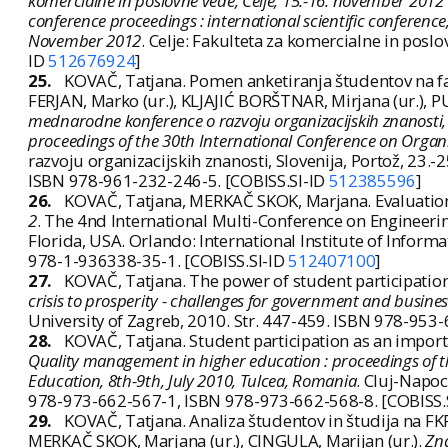
komercialne in poslovne vede, Celje, 15.-16. november 2012 
conference proceedings : international scientific conference
November 2012
. Celje: Fakulteta za komercialne in pos
ID
512676924
]
25.
KOVAČ, Tatjana. Pomen anketiranja študentov na fak
FERJAN, Marko (ur.), KLJAJIĆ BORŠTNAR, Mirjana (ur.), P
mednarodne konference o razvoju organizacijskih znanosti, S
proceedings of the 30th International Conference on Organ
razvoju organizacijskih znanosti, Slovenija, Portož, 23.
ISBN 978-961-232-246-5. [COBISS.SI-ID
512385596
]
26.
KOVAČ, Tatjana, MERKAČ SKOK, Marjana. Evaluation o
2
. The 4nd International Multi-Conference on Engineerin
Florida, USA. Orlando: International Institute of Infor
978-1-936338-35-1. [COBISS.SI-ID
512407100
]
27.
KOVAČ, Tatjana. The power of student participation
crisis to prosperity - challenges for government and busines
University of Zagreb, 2010. Str. 447-459. ISBN 978-953
28.
KOVAČ, Tatjana. Student participation as an importan
Quality management in higher education : proceedings of 
Education, 8th-9th, July 2010, Tulcea, Romania
. Cluj-Napoc
978-973-662-567-1, ISBN 978-973-662-568-8. [COBISS.
29.
KOVAČ, Tatjana. Analiza študentov in študija na FKP
MERKAČ SKOK, Marjana (ur.), CINGULA, Marijan (ur.).
Zna