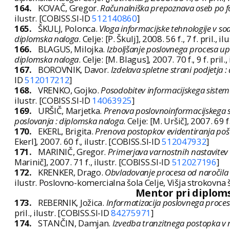
164.
KOVAČ, Gregor.
Računalniška prepoznava oseb po fo
ilustr. [COBISS.SI-ID
512140860
]
165.
ŠKULJ, Polonca.
Vloga informacijske tehnologije v so
diplomska naloga
. Celje: [P. Škulj], 2008. 56 f., 7 f. pril., 
166.
BLAGUS, Milojka.
Izboljšanje poslovnega procesa up
diplomska naloga
. Celje: [M. Blagus], 2007. 70 f., 9 f. pril.
167.
BOROVNIK, Davor.
Izdelava spletne strani podjetja 
ID
512017212
]
168.
VRENKO, Gojko.
Posodobitev informacijskega sistema
ilustr. [COBISS.SI-ID
14063925
]
169.
URŠIČ, Marjetka.
Prenova poslovnoinformacijskega si
poslovanja : diplomska naloga
. Celje: [M. Uršič], 2007. 69 f
170.
EKERL, Brigita.
Prenova postopkov evidentiranja pošt
Ekerl], 2007. 60 f., ilustr. [COBISS.SI-ID
512047932
]
171.
MARINIČ, Gregor.
Primerjava varnostnih nastavitev
Marinič], 2007. 71 f., ilustr. [COBISS.SI-ID
512027196
]
172.
KRENKER, Drago.
Obvladovanje procesa od naročila 
ilustr. Poslovno-komercialna šola Celje, Višja strokovna
Mentor pri diplomsk
173.
REBERNIK, Jožica.
Informatizacija poslovnega proces
pril., ilustr. [COBISS.SI-ID
84275971
]
174.
STANČIN, Damjan.
Izvedba tranzitnega postopka v 