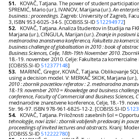
51.
KOVAČ, Tatjana. The power of student participation 
SPREMIĆ, Mario (ur.), IVANOV, Marijana (ur.).
An enterpri
business : proceedings
. Zagreb: University of Zagreb, Fa
3, ISBN 953-6025-34-5. [COBISS.SI-ID
512294972
]
52.
KOVAČ, Tatjana. Analiza študentov in študija na FK
Marjana (ur.), CINGULA, Marijan (ur.).
Znanje in poslovni iz
mednarodna znanstvena konferenca, Fakulteta za komercial
business challenge of globalisation in 2010 : book of abstrac
Business Sciences, Celje, 18th-19th November 2010
. Zborni
18.-19. november 2010. Celje: Fakulteta za komercialne 
[COBISS.SI-ID
512377148
]
53.
MARINIČ, Gregor, KOVAČ, Tatjana. Oblikovanje SQL
using a decision model. V: MERKAČ SKOK, Marjana (ur.),
2010 : zbornik povzetkov referatov : 2. mednarodna znanstve
18.-19. november 2010 = Knowledge and business challenge of 
conference, Faculty of Commercial and Business Sciences, 
mednarodne znanstvene konference, Celje, 18.-19. novem
Str. 96-97. ISBN 978-961-6825-12-2. [COBISS.SI-ID
5123
54.
KOVAČ, Tatjana. Priložnosti zasebnih šol = Opportunit
tehnologije, novi izzivi : zbornik vabljenih predavanj in po
proceedings of invited lectures and abstracts
. Kranj: Mode
[COBISS.SI-ID
512222780
]