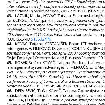
poslovne vede, Celje, 17. november 2017 = Knowledge and bus
international scientific conference, Faculty of Commercial 
komercialne in poslovne vede, 2017. Str. 8-10. ISBN 97
43.
LAZNIK, Marko, KOVAČ, Tatjana. Elektronska knjižnic
(ur.), CINGULA, Marijan (ur.).
Znanje in poslovni izzivi glob
znanstvena konferenca, Fakulteta za komercialne in poslov
of globalisation in 2015 : book of abstracts : international s
20th November 2015
. Celje: Fakulteta za komercialne in
[COBISS.SI-ID
513532476
]
44.
KOVAČ, Tatjana, KOSTANJŠEK, Bojan. ICT decision 
intelligence. V: FILIPOVIĆ, Davor (ur.), GOLTNIK URNAUT,
scientific conference, Paris, 5th April, 2013 : book of abstrac
Celje: Faculty of Commercial and Business Sciences, 201
45.
ROBEK, Srečko, KOVAČ, Tatjana. Prednosti sistema z
management system advantages. V: MERKAČ SKOK, Marjan
v letu 2013 : zbornik povzetkov referatov : 5. mednarodna z
14.-15. november 2013 = Knowledge and business challenge of 
conference, Faculty of Commercial and Business Sciences, 
poslovne vede, 2013. Str. 45-46. ISBN 978-961-6825-82-
46.
DERVIŠEVIĆ, Tjaša, KOVAČ, Tatjana. Zadovoljstvo z
Satisfaction with the use of online learning environmen
CINGULA, Marijan (ur.).
Znanje in poslovni izzivi globaliza
konferenca, Fakulteta za komercialne in poslovne vede, Cel