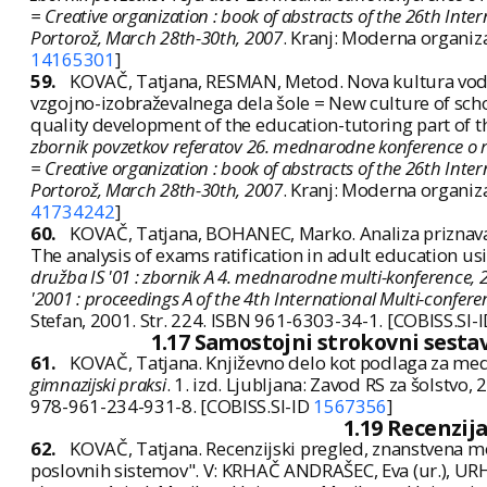
= Creative organization : book of abstracts of the 26th Int
Portorož, March 28th-30th, 2007
. Kranj: Moderna organiz
14165301
]
59.
KOVAČ, Tatjana, RESMAN, Metod. Nova kultura vodenj
vzgojno-izobraževalnega dela šole = New culture of scho
quality development of the education-tutoring part of the 
zbornik povzetkov referatov 26. mednarodne konference o raz
= Creative organization : book of abstracts of the 26th Int
Portorož, March 28th-30th, 2007
. Kranj: Moderna organiz
41734242
]
60.
KOVAČ, Tatjana, BOHANEC, Marko. Analiza priznavan
The analysis of exams ratification in adult education usi
družba IS '01 : zbornik A 4. mednarodne multi-konference, 22
'2001 : proceedings A of the 4th International Multi-confere
Stefan, 2001. Str. 224. ISBN 961-6303-34-1. [COBISS.SI-
1.17 Samostojni strokovni sestav
61.
KOVAČ, Tatjana. Književno delo kot podlaga za med
gimnazijski praksi
. 1. izd. Ljubljana: Zavod RS za šolstvo
978-961-234-931-8. [COBISS.SI-ID
1567356
]
1.19 Recenzija
62.
KOVAČ, Tatjana. Recenzijski pregled, znanstvena m
poslovnih sistemov". V: KRHAČ ANDRAŠEC, Eva (ur.), URH