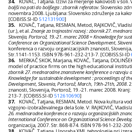
34.
KOVAČ, Tatjana. Izzivi za merjenje kakovosti v šoli. 
boljši na poti do boljšega : zbornik referatov
. Slovensko zdr
novembra 2008. Ljubljana: Slovensko združenje za kakov
[COBISS.SI-ID
512131900
]
35.
KOVAČ, Tatjana, RESMAN, Metod, RAJKOVIČ, Vladislav.
(ur.), et al.
Znanje za trajnostni razvoj : zbornik 27. mednar
Slovenija, Portorož, 19.-21. marec 2008 = Knowledge for sus
Conference on Organizational Science Development, Sloveni
konferenca o razvoju organizacijskih znanosti, Slovenija
Str.1141-1153. ISBN 978-961-232-213-7. [COBISS.SI-ID
36.
MERKAČ SKOK, Marjana, KOVAČ, Tatjana, DOLINŠEK, T
model of practice firms on the high educational institutio
zbornik 27. mednarodne znanstvene konference o razvoju org
Knowledge for sustainable development : proceedings of th
Development, Slovenia, Portorož, March, 19th-21th, 2008
. 
znanosti, Slovenija, Portorož, 19.-21. marec 2008. Kran
213-7. [COBISS.SI-ID
512610690
]
37.
KOVAČ, Tatjana, RESMAN, Metod. Nova kultura vodenj
vzgojno-izobraževalnega dela šole. V: RAJKOVIČ, Vladislav 
26. mednarodne konference o razvoju organizacijskih znanost
International Conference on Organizational Science Develo
organizacija, 2007. Str. 868-874. ISBN 978-961-232-200
38.
KOVAČ, Tatjana. Uporaba XML tehnologije pri izgra