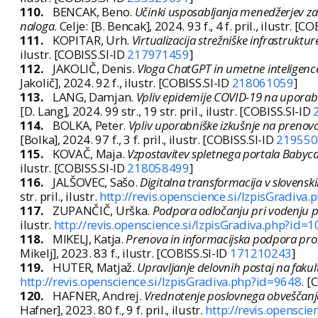
110.
BENCAK, Beno.
Učinki usposabljanja menedžerjev z
naloga
. Celje: [B. Bencak], 2024. 93 f., 4 f. pril., ilustr. [C
111.
KOPITAR, Urh.
Virtualizacija strežniške infrastruktur
ilustr. [COBISS.SI-ID
217971459
]
112.
JAKOLIČ, Denis.
Vloga ChatGPT in umetne inteligence
Jakolič], 2024. 92 f., ilustr. [COBISS.SI-ID
218061059
]
113.
LANG, Damjan.
Vpliv epidemije COVID-19 na uporabo
[D. Lang], 2024. 99 str., 19 str. pril., ilustr. [COBISS.SI-ID
114.
BOLKA, Peter.
Vpliv uporabniške izkušnje na prenovo
[Bolka], 2024. 97 f., 3 f. pril., ilustr. [COBISS.SI-ID
219550
115.
KOVAČ, Maja.
Vzpostavitev spletnega portala Babyca
ilustr. [COBISS.SI-ID
218058499
]
116.
JALŠOVEC, Sašo.
Digitalna transformacija v slovenski
str. pril., ilustr.
http://revis.openscience.si/IzpisGradiva
117.
ZUPANČIČ, Urška.
Podpora odločanju pri vodenju p
ilustr.
http://revis.openscience.si/IzpisGradiva.php?id=
118.
MIKELJ, Katja.
Prenova in informacijska podpora pro
Mikelj], 2023. 83 f., ilustr. [COBISS.SI-ID
171210243
]
119.
HUTER, Matjaž.
Upravljanje delovnih postaj na fakul
http://revis.openscience.si/IzpisGradiva.php?id=9648
. [
120.
HAFNER, Andrej.
Vrednotenje poslovnega obveščanja v
Hafner], 2023. 80 f., 9 f. pril., ilustr.
http://revis.opensci