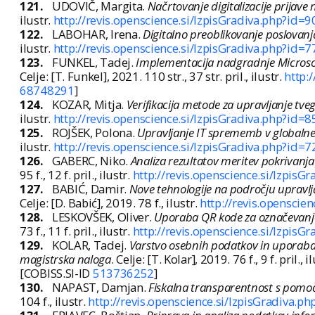
121.
UDOVIČ, Margita.
Načrtovanje digitalizacije prijave 
ilustr.
http://revis.openscience.si/IzpisGradiva.php?id=
122.
LABOHAR, Irena.
Digitalno preoblikovanje poslovanj
ilustr.
http://revis.openscience.si/IzpisGradiva.php?id=
123.
FUNKEL, Tadej.
Implementacija nadgradnje Microso
Celje: [T. Funkel], 2021. 110 str., 37 str. pril., ilustr.
http:
68748291
]
124.
KOZAR, Mitja.
Verifikacija metode za upravljanje tve
ilustr.
http://revis.openscience.si/IzpisGradiva.php?id=
125.
ROJŠEK, Polona.
Upravljanje IT sprememb v globalne
ilustr.
http://revis.openscience.si/IzpisGradiva.php?id=
126.
GABERC, Niko.
Analiza rezultatov meritev pokrivanja
95 f., 12 f. pril., ilustr.
http://revis.openscience.si/IzpisG
127.
BABIĆ, Damir.
Nove tehnologije na področju upravlj
Celje: [D. Babić], 2019. 78 f., ilustr.
http://revis.openscie
128.
LESKOVŠEK, Oliver.
Uporaba QR kode za označevanje
73 f., 11 f. pril., ilustr.
http://revis.openscience.si/IzpisG
129.
KOLAR, Tadej.
Varstvo osebnih podatkov in uporaba 
magistrska naloga
. Celje: [T. Kolar], 2019. 76 f., 9 f. pril., i
[COBISS.SI-ID
513736252
]
130.
NAPAST, Damjan.
Fiskalna transparentnost s pomoč
104 f., ilustr.
http://revis.openscience.si/IzpisGradiva.p