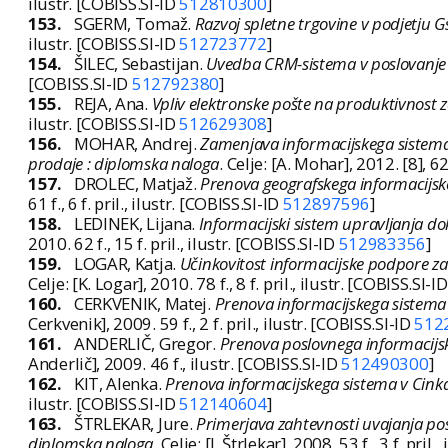
ilustr. [COBISS.SI-ID
512810300
]
153.
SGERM, Tomaž.
Razvoj spletne trgovine v podjetju G
ilustr. [COBISS.SI-ID
512723772
]
154.
ŠILEC, Sebastijan.
Uvedba CRM-sistema v poslovanje 
[COBISS.SI-ID
512792380
]
155.
REJA, Ana.
Vpliv elektronske pošte na produktivnost 
ilustr. [COBISS.SI-ID
512629308
]
156.
MOHAR, Andrej.
Zamenjava informacijskega sistema 
prodaje : diplomska naloga
. Celje: [A. Mohar], 2012. [8], 62
157.
DROLEC, Matjaž.
Prenova geografskega informacijske
61 f., 6 f. pril., ilustr. [COBISS.SI-ID
512897596
]
158.
LEDINEK, Lijana.
Informacijski sistem upravljanja d
2010. 62 f., 15 f. pril., ilustr. [COBISS.SI-ID
512983356
]
159.
LOGAR, Katja.
Učinkovitost informacijske podpore za
Celje: [K. Logar], 2010. 78 f., 8 f. pril., ilustr. [COBISS.SI-I
160.
CERKVENIK, Matej.
Prenova informacijskega sistema 
Cerkvenik], 2009. 59 f., 2 f. pril., ilustr. [COBISS.SI-ID
512
161.
ANDERLIČ, Gregor.
Prenova poslovnega informacijske
Anderlič], 2009. 46 f., ilustr. [COBISS.SI-ID
512490300
]
162.
KIT, Alenka.
Prenova informacijskega sistema v Cinkar
ilustr. [COBISS.SI-ID
512140604
]
163.
ŠTRLEKAR, Jure.
Primerjava zahtevnosti uvajanja posl
diplomska naloga
. Celje: [J. Štrlekar], 2008. 53 f., 3 f. pril