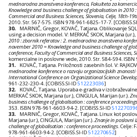
mednarodna znanstvena konferenca, Fakulteta za komercialn
Knowledge and business challenge of globalisation in 2010 : 
Commercial and Business Sciences, Slovenia, Celje, 18th-1
2010. Str. 567-575. ISBN 978-961-6825-17-7. [COBISS.S
30.
MARINIČ, Gregor, KOVAČ, Tatjana. Oblikovanje SQL
using a decision model. V: MERKAČ SKOK, Marjana (ur.),
2010 : zbornik referatov : 2. mednarodna znanstvena konferen
november 2010 = Knowledge and business challenge of globali
conference, Faculty of Commercial and Business Sciences, S
komercialne in poslovne vede, 2010. Str. 584-594. ISBN
31.
KOVAČ, Tatjana. Priložnosti zasebnih šol. V: RAJKOVIČ,
mednarodne konference o razvoju organizacijskih znanosti =
International Conference on Organizational Science Devel
961-232-230-4. [COBISS.SI-ID
512223036
]
32.
KOVAČ, Tatjana. Uporaba e-gradiva v izobraževalnem
MERKAČ SKOK, Marjana (ur.), CINGULA, Marijan (ur.).
Zna
business challenge of globalisation : conference proceeding
353. ISBN 978-961-6603-94-2. [COBISS.SI-ID
51227039
33.
MARINIČ, Gregor, KOVAČ, Tatjana. Linux kot poslov
Marjana (ur.), CINGULA, Marijan (ur.).
Znanje in poslovni i
challenge of globalisation : conference proceedings
. Celje:
978-961-6603-94-2. [COBISS.SI-ID
512270652
]