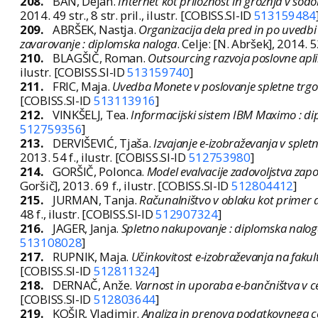
208.
BAN, Dejan.
Internet kot priložnost in grožnja v so
2014. 49 str., 8 str. pril., ilustr. [COBISS.SI-ID
513159484
209.
ABRŠEK, Nastja.
Organizacija dela pred in po uvedbi
zavarovanje : diplomska naloga
. Celje: [N. Abršek], 2014. 5
210.
BLAGŠIČ, Roman.
Outsourcing razvoja poslovne apli
ilustr. [COBISS.SI-ID
513159740
]
211.
FRIC, Maja.
Uvedba Monete v poslovanje spletne trgovi
[COBISS.SI-ID
513113916
]
212.
VINKŠELJ, Tea.
Informacijski sistem IBM Maximo : d
512759356
]
213.
DERVIŠEVIĆ, Tjaša.
Izvajanje e-izobraževanja v spl
2013. 54 f., ilustr. [COBISS.SI-ID
512753980
]
214.
GORŠIČ, Polonca.
Model evalvacije zadovoljstva zap
Goršič], 2013. 69 f., ilustr. [COBISS.SI-ID
512804412
]
215.
JURMAN, Tanja.
Računalništvo v oblaku kot primer 
48 f., ilustr. [COBISS.SI-ID
512907324
]
216.
JAGER, Janja.
Spletno nakupovanje : diplomska nalog
513108028
]
217.
RUPNIK, Maja.
Učinkovitost e-izobraževanja na fakul
[COBISS.SI-ID
512811324
]
218.
DERNAČ, Anže.
Varnost in uporaba e-bančništva v cel
[COBISS.SI-ID
512803644
]
219.
KOŠIR, Vladimir.
Analiza in prenova podatkovnega ce