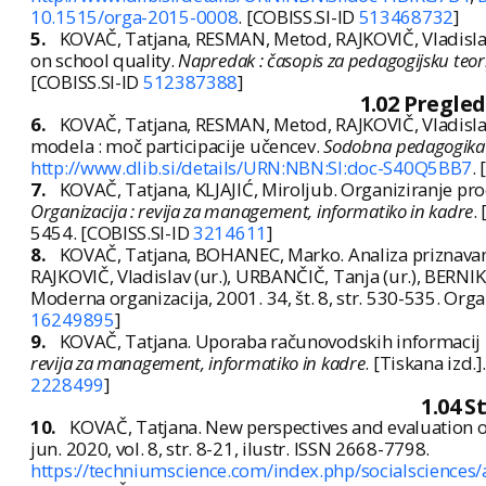
10.1515/orga-2015-0008
. [COBISS.SI-ID
513468732
]
5.
KOVAČ, Tatjana, RESMAN, Metod, RAJKOVIČ, Vladislav.
on school quality.
Napredak : časopis za pedagogijsku teori
[COBISS.SI-ID
512387388
]
1.02 Pregle
6.
KOVAČ, Tatjana, RESMAN, Metod, RAJKOVIČ, Vladislav.
modela : moč participacije učencev.
Sodobna pedagogika
http://www.dlib.si/details/URN:NBN:SI:doc-S40Q5BB7
.
7.
KOVAČ, Tatjana, KLJAJIĆ, Miroljub. Organiziranje pro
Organizacija : revija za management, informatiko in kadre
.
5454. [COBISS.SI-ID
3214611
]
8.
KOVAČ, Tatjana, BOHANEC, Marko. Analiza priznavanja
RAJKOVIČ, Vladislav (ur.), URBANČIČ, Tanja (ur.), BERNIK,
Moderna organizacija, 2001. 34, št. 8, str. 530-535. Organ
16249895
]
9.
KOVAČ, Tatjana. Uporaba računovodskih informacij 
revija za management, informatiko in kadre
. [Tiskana izd.
2228499
]
1.04 S
10.
KOVAČ, Tatjana. New perspectives and evaluation 
jun. 2020, vol. 8, str. 8-21, ilustr. ISSN 2668-7798.
https://techniumscience.com/index.php/socialsciences/