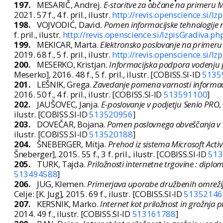
197.
MESARIČ, Andrej.
E-storitve za občane na primeru 
2021. 57 f., 4 f. pril., ilustr.
http://revis.openscience.si/I
198.
VOJVODIĆ, David.
Pomen informacijske tehnologije n
f. pril., ilustr.
http://revis.openscience.si/IzpisGradiva.p
199.
MEKICAR, Marta.
Elektronsko poslovanje na primeru
2019. 68 f., 5 f. pril., ilustr.
http://revis.openscience.si/I
200.
MESERKO, Kristjan.
Informacijska podpora vodenju p
Meserko], 2016. 48 f., 5 f. pril., ilustr. [COBISS.SI-ID
5135
201.
LEŠNIK, Grega.
Zavedanje pomena varnosti informacij
2016. 50 f., 4 f. pril., ilustr. [COBISS.SI-ID
513591100
]
202.
JAUŠOVEC, Janja.
E-poslovanje v podjetju Senio PRO, 
ilustr. [COBISS.SI-ID
513520956
]
203.
DOVEČAR, Bojana.
Pomen poslovnega obveščanja v i
ilustr. [COBISS.SI-ID
513520188
]
204.
ŠNEBERGER, Mitja.
Prehod iz sistema Microsoft Acti
Šneberger], 2015. 55 f., 3 f. pril., ilustr. [COBISS.SI-ID
513
205.
TURK, Tajda.
Priložnosti internetne trgovine : diplo
513494588
]
206.
JUG, Klemen.
Primerjava uporabe družbenih omrežij m
Celje: [K. Jug], 2015. 69 f., ilustr. [COBISS.SI-ID
51352146
207.
KERSNIK, Marko.
Internet kot priložnost in grožnja 
2014. 49 f., ilustr. [COBISS.SI-ID
513161788
]