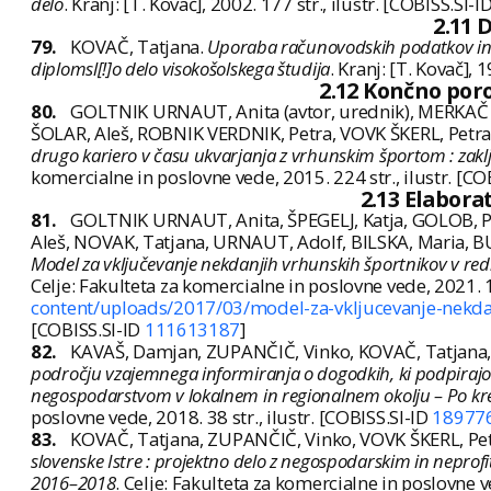
delo
. Kranj: [T. Kovač], 2002. 177 str., ilustr. [COBISS.SI-I
2.11 
79.
KOVAČ, Tatjana.
Uporaba računovodskih podatkov in i
diplomsl[!]o delo visokošolskega študija
. Kranj: [T. Kovač], 1
2.12 Končno poro
80.
GOLTNIK URNAUT, Anita (avtor, urednik), MERKAČ
ŠOLAR, Aleš, ROBNIK VERDNIK, Petra, VOVK ŠKERL, Petra,
drugo kariero v času ukvarjanja z vrhunskim športom : zakl
komercialne in poslovne vede, 2015. 224 str., ilustr. [CO
2.13 Elabora
81.
GOLTNIK URNAUT, Anita, ŠPEGELJ, Katja, GOLOB, Pe
Aleš, NOVAK, Tatjana, URNAUT, Adolf, BILSKA, Maria,
Model za vključevanje nekdanjih vrhunskih športnikov v redne 
Celje: Fakulteta za komercialne in poslovne vede, 2021. 1 s
content/uploads/2017/03/model-za-vkljucevanje-nekdan
[COBISS.SI-ID
111613187
]
82.
KAVAŠ, Damjan, ZUPANČIČ, Vinko, KOVAČ, Tatjana, V
področju vzajemnega informiranja o dogodkih, ki podpirajo 
negospodarstvom v lokalnem in regionalnem okolju – Po kre
poslovne vede, 2018. 38 str., ilustr. [COBISS.SI-ID
18977
83.
KOVAČ, Tatjana, ZUPANČIČ, Vinko, VOVK ŠKERL, Petra
slovenske Istre : projektno delo z negospodarskim in neprofi
2016–2018
. Celje: Fakulteta za komercialne in poslovne ve