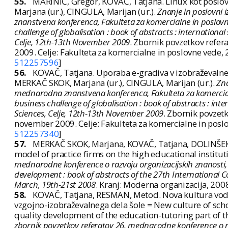
55.
MARINIČ, Gregor, KOVAČ, Tatjana. Linux kot poslov
Marjana (ur.), CINGULA, Marijan (ur.).
Znanje in poslovni i
znanstvena konferenca, Fakulteta za komercialne in poslov
challenge of globalisation : book of abstracts : internationa
Celje, 12th-13th November 2009
. Zbornik povzetkov refe
2009. Celje: Fakulteta za komercialne in poslovne vede,
512257596
]
56.
KOVAČ, Tatjana. Uporaba e-gradiva v izobraževalnem
MERKAČ SKOK, Marjana (ur.), CINGULA, Marijan (ur.).
Zna
mednarodna znanstvena konferenca, Fakulteta za komercial
business challenge of globalisation : book of abstracts : int
Sciences, Celje, 12th-13th November 2009
. Zbornik povzet
november 2009. Celje: Fakulteta za komercialne in posl
512257340
]
57.
MERKAČ SKOK, Marjana, KOVAČ, Tatjana, DOLINŠEK, T
model of practice firms on the high educational institut
mednarodne konference o razvoju organizacijskih znanosti, 
development : book of abstracts of the 27th International 
March, 19th-21st 2008
. Kranj: Moderna organizacija, 200
58.
KOVAČ, Tatjana, RESMAN, Metod. Nova kultura vodenj
vzgojno-izobraževalnega dela šole = New culture of scho
quality development of the education-tutoring part of the 
zbornik povzetkov referatov 26. mednarodne konference o raz