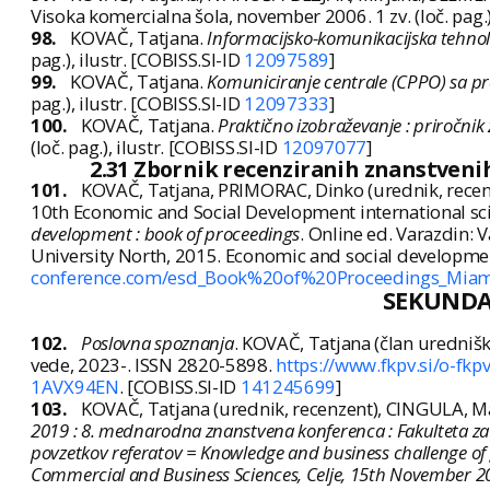
Visoka komercialna šola, november 2006. 1 zv. (loč. pag.
98.
KOVAČ, Tatjana.
Informacijsko-komunikacijska tehnol
pag.), ilustr. [COBISS.SI-ID
12097589
]
99.
KOVAČ, Tatjana.
Komuniciranje centrale (CPPO) sa p
pag.), ilustr. [COBISS.SI-ID
12097333
]
100.
KOVAČ, Tatjana.
Praktično izobraževanje : priročnik
(loč. pag.), ilustr. [COBISS.SI-ID
12097077
]
2.31 Zbornik recenziranih znanstveni
101.
KOVAČ, Tatjana, PRIMORAC, Dinko (urednik, recenzen
10th Economic and Social Development international sc
development : book of proceedings
. Online ed. Varazdin:
University North, 2015. Economic and social developme
conference.com/esd_Book%20of%20Proceedings_Miam
SEKUND
102.
Poslovna spoznanja
. KOVAČ, Tatjana (član urednišk
vede, 2023-. ISSN 2820-5898.
https://www.fkpv.si/o-fkpv
1AVX94EN
. [COBISS.SI-ID
141245699
]
103.
KOVAČ, Tatjana (urednik, recenzent), CINGULA, Ma
2019 : 8. mednarodna znanstvena konferenca : Fakulteta za 
povzetkov referatov = Knowledge and business challenge of glo
Commercial and Business Sciences, Celje, 15th November 20