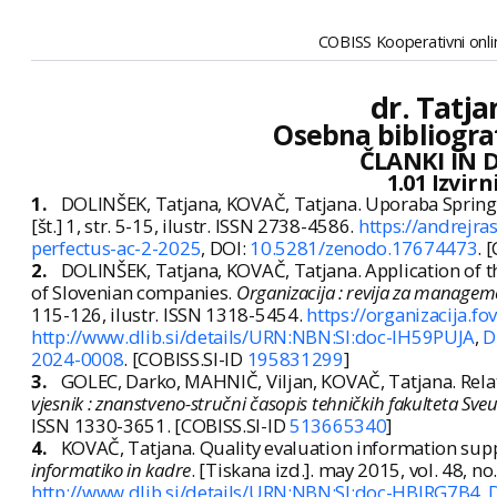
COBISS Kooperativni onlin
dr. Tatja
Osebna bibliogra
ČLANKI IN 
1.01 Izvir
1.
DOLINŠEK, Tatjana, KOVAČ, Tatjana. Uporaba Spring
[št.] 1, str. 5-15, ilustr. ISSN 2738-4586.
https://andrejra
perfectus-ac-2-2025
, DOI:
10.5281/zenodo.17674473
. 
2.
DOLINŠEK, Tatjana, KOVAČ, Tatjana. Application of th
of Slovenian companies.
Organizacija : revija za managem
115-126, ilustr. ISSN 1318-5454.
https://organizacija.f
http://www.dlib.si/details/URN:NBN:SI:doc-IH59PUJA
,
D
2024-0008
. [COBISS.SI-ID
195831299
]
3.
GOLEC, Darko, MAHNIČ, Viljan, KOVAČ, Tatjana. Rel
vjesnik : znanstveno-stručni časopis tehničkih fakulteta Sveu
ISSN 1330-3651. [COBISS.SI-ID
513665340
]
4.
KOVAČ, Tatjana. Quality evaluation information sup
informatiko in kadre
. [Tiskana izd.]. may 2015, vol. 48, no
http://www.dlib.si/details/URN:NBN:SI:doc-HBIRG7B4
,