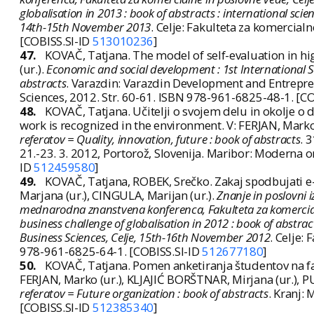
globalisation in 2013 : book of abstracts : international sci
14th-15th November 2013
. Celje: Fakulteta za komercial
[COBISS.SI-ID
513010236
]
47.
KOVAČ, Tatjana. The model of self-evaluation in h
(ur.).
Economic and social development : 1st International Sc
abstracts
. Varazdin: Varazdin Development and Entrepre
Sciences, 2012. Str. 60-61. ISBN 978-961-6825-48-1. [C
48.
KOVAČ, Tatjana. Učitelji o svojem delu in okolje o 
work is recognized in the environment. V: FERJAN, Marko (
referatov = Quality, innovation, future : book of abstracts
. 
21.-23. 3. 2012, Portorož, Slovenija. Maribor: Moderna o
ID
512459580
]
49.
KOVAČ, Tatjana, ROBEK, Srečko. Zakaj spodbujati 
Marjana (ur.), CINGULA, Marijan (ur.).
Znanje in poslovni iz
mednarodna znanstvena konferenca, Fakulteta za komercial
business challenge of globalisation in 2012 : book of abstrac
Business Sciences, Celje, 15th-16th November 2012
. Celje:
978-961-6825-64-1. [COBISS.SI-ID
512677180
]
50.
KOVAČ, Tatjana. Pomen anketiranja študentov na fak
FERJAN, Marko (ur.), KLJAJIĆ BORŠTNAR, Mirjana (ur.), P
referatov = Future organization : book of abstracts
. Kranj:
[COBISS.SI-ID
512385340
]