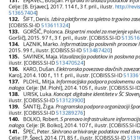
131.
ERJAVEC, Boštjan.
Priprava in analiza podatkov info
Celje: [B. Erjavec], 2017. 114 f., 3 f. pril., ilustr.
http://rev
513657404
]
132.
ŠIFT, Denis.
Izbira platforme za spletno trgovino zas
[COBISS.SI-ID
513611324
]
133.
GORŠIČ, Polonca.
Ekspertni model za merjenje vpliv
Goršič], 2015. 97 f., 3 f. pril., ilustr. [COBISS.SI-ID
513516
134.
LAZNIK, Marko.
Informatizacija poslovnih procesov le
2015. 99 f., ilustr. [COBISS.SI-ID
513487420
]
135.
SAVINEK, Maja.
Vizualizacija podatkov in poslovna p
ilustr. [COBISS.SI-ID
513470524
]
136.
KARO, Dušan.
Elektronska povezava davčnih zavezan
Karo], 2014. 100 f., 11 f. pril., ilustr. [COBISS.SI-ID
51336
137.
PLOHL, Mitja.
Informacijska podpora poslovnemu obv
naloga
. Celje: [M. Plohl], 2014. 105 f., ilustr. [COBISS.SI-I
138.
URISK, Luka.
Koncept digitalne identitete v ŠC Slove
ilustr. [COBISS.SI-ID
513123900
]
139.
ŠANTEJ, Žiga.
Programska podpora organizaciji špor
ilustr. [COBISS.SI-ID
513289276
]
140.
BOLKO, Robert.
S prenovo infrastrukture informacij
naloga
. Celje: [R. Bolko], 2014. 107 f., ilustr. [COBISS.SI-I
141.
ŠPEC, Peter.
Sinhrono arhiviranje podatkov med dvem
Celje: [P. Špec], 2014. [7], 85 f., ilustr. [COBISS.SI-ID
5131