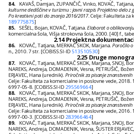
84.
KAVAŠ, Damjan, ZUPANČIČ, Vinko, KOVAČ, Tatjana, 
kulturne dediščine v turizmu : javni razpis Projektno delo
Po kreativni poti do znanja 2016/2017
. Celje: Fakulteta za
189775875
]
85.
SEŠEL, Bojan, KOVAČ, Tatjana.
Elaborat o oblikovanju 
komercialna šola, Višja strokovna šola, 2000. [40] f., tabe
2.14 Projektna dokumentacij
86.
KOVAČ, Tatjana, MERKAČ SKOK, Marjana.
Poročilo o
n., 2010. 7 str. [COBISS.SI-ID
513510530
]
2.25 Druge monograf
87.
KOVAČ, Tatjana, MERKAČ SKOK, Marjana, SNOJ, Bor
NAREKS, Andreja, DOMADENIK, Vesna, PETRUŠIČ, Božena,
ERJAVEC, Hana (urednik).
Priročnik za pisanje znanstvenih 
Celje: Fakulteta za komercialne in poslovne vede, 2018. 10
6997-05-8. [COBISS.SI-ID
295569664
]
88.
KOVAČ, Tatjana, MERKAČ SKOK, Marjana, SNOJ, Bor
NAREKS, Andreja, DOMADENIK, Vesna, PETRUŠIČ, Božena,
ERJAVEC, Hana (urednik).
Priročnik za pisanje znanstvenih 
Celje: Fakulteta za komercialne in poslovne vede, 2016. 10
6997-00-3. [COBISS.SI-ID
283966464
]
89.
KOVAČ, Tatjana, MERKAČ SKOK, Marjana, SNOJ, Bor
NAREKS, Andreja, DOMADENIK, Vesna, ŠUSTER ERJAVEC,