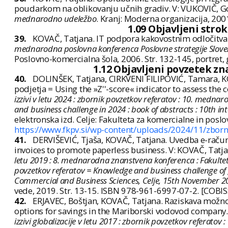
poudarkom na oblikovanju učnih gradiv. V: VUKOVIČ, Go
mednarodno udeležbo
. Kranj: Moderna organizacija, 20
1.09 Objavljeni stro
39.
KOVAČ, Tatjana. IT podpora kakovostnim odločitvam.
mednarodna poslovna konferenca Poslovne strategije Slovenije
Poslovno-komercialna šola, 2006. Str. 132-145, portret, 
1.12 Objavljeni povzetek z
40.
DOLINŠEK, Tatjana, CIRKVENI FILIPOVIĆ, Tamara, KO
podjetja = Using the »Z''-score« indicator to assess the 
izzivi v letu 2024 : zbornik povzetkov referatov : 10. medn
and business challenge in 2024 : book of abstracts : 10th in
elektronska izd. Celje: Fakulteta za komercialne in posl
https://www.fkpv.si/wp-content/uploads/2024/11/zborn
41.
DERVIŠEVIĆ, Tjaša, KOVAČ, Tatjana. Uvedba e-račun
invoices to promote paperless business. V: KOVAČ, Tatjan
letu 2019 : 8. mednarodna znanstvena konferenca : Fakultet
povzetkov referatov = Knowledge and business challenge of glo
Commercial and Business Sciences, Celje, 15th November 20
vede, 2019. Str. 13-15. ISBN 978-961-6997-07-2. [COBIS
42.
ERJAVEC, Boštjan, KOVAČ, Tatjana. Raziskava možno
options for savings in the Mariborski vodovod company. 
izzivi globalizacije v letu 2017 : zbornik povzetkov referat