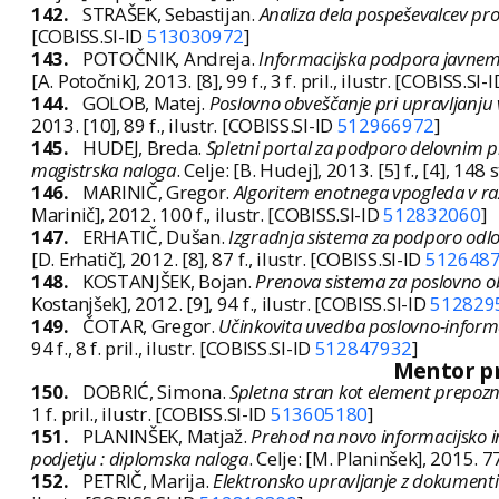
142.
STRAŠEK, Sebastijan.
Analiza dela pospeševalcev pro
[COBISS.SI-ID
513030972
]
143.
POTOČNIK, Andreja.
Informacijska podpora javnemu
[A. Potočnik], 2013. [8], 99 f., 3 f. pril., ilustr. [COBISS.SI-
144.
GOLOB, Matej.
Poslovno obveščanje pri upravljanju
2013. [10], 89 f., ilustr. [COBISS.SI-ID
512966972
]
145.
HUDEJ, Breda.
Spletni portal za podporo delovnim pr
magistrska naloga
. Celje: [B. Hudej], 2013. [5] f., [4], 148 s
146.
MARINIČ, Gregor.
Algoritem enotnega vpogleda v ra
Marinič], 2012. 100 f., ilustr. [COBISS.SI-ID
512832060
]
147.
ERHATIČ, Dušan.
Izgradnja sistema za podporo odloč
[D. Erhatič], 2012. [8], 87 f., ilustr. [COBISS.SI-ID
512648
148.
KOSTANJŠEK, Bojan.
Prenova sistema za poslovno obv
Kostanjšek], 2012. [9], 94 f., ilustr. [COBISS.SI-ID
512829
149.
ČOTAR, Gregor.
Učinkovita uvedba poslovno-informa
94 f., 8 f. pril., ilustr. [COBISS.SI-ID
512847932
]
Mentor pr
150.
DOBRIĆ, Simona.
Spletna stran kot element prepozn
1 f. pril., ilustr. [COBISS.SI-ID
513605180
]
151.
PLANINŠEK, Matjaž.
Prehod na novo informacijsko i
podjetju : diplomska naloga
. Celje: [M. Planinšek], 2015. 77 
152.
PETRIČ, Marija.
Elektronsko upravljanje z dokumenti