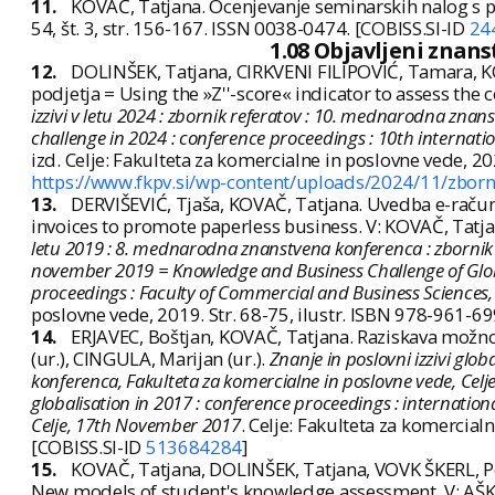
11.
KOVAČ, Tatjana. Ocenjevanje seminarskih nalog s
54, št. 3, str. 156-167. ISSN 0038-0474. [COBISS.SI-ID
24
1.08 Objavljeni znan
12.
DOLINŠEK, Tatjana, CIRKVENI FILIPOVIĆ, Tamara, KO
podjetja = Using the »Z''-score« indicator to assess the 
izzivi v letu 2024 : zbornik referatov : 10. mednarodna zn
challenge in 2024 : conference proceedings : 10th internatio
izd. Celje: Fakulteta za komercialne in poslovne vede, 20
https://www.fkpv.si/wp-content/uploads/2024/11/zborn
13.
DERVIŠEVIĆ, Tjaša, KOVAČ, Tatjana. Uvedba e-račun
invoices to promote paperless business. V: KOVAČ, Tatjan
letu 2019 : 8. mednarodna znanstvena konferenca : zbornik re
november 2019 = Knowledge and Business Challenge of Globali
proceedings : Faculty of Commercial and Business Sciences
poslovne vede, 2019. Str. 68-75, ilustr. ISBN 978-961-6
14.
ERJAVEC, Boštjan, KOVAČ, Tatjana. Raziskava možno
(ur.), CINGULA, Marijan (ur.).
Znanje in poslovni izzivi glo
konferenca, Fakulteta za komercialne in poslovne vede, Cel
globalisation in 2017 : conference proceedings : internation
Celje, 17th November 2017
. Celje: Fakulteta za komercia
[COBISS.SI-ID
513684284
]
15.
KOVAČ, Tatjana, DOLINŠEK, Tatjana, VOVK ŠKERL, P
New models of student's knowledge assessment. V: AŠK