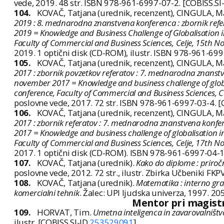
vede, 2019. 48 str. ISBN 978-961-6997-07-2. [COBISS.SI
104.
KOVAČ, Tatjana (urednik, recenzent), CINGULA, Ma
2019 : 8. mednarodna znanstvena konferenca : zbornik refer
2019 = Knowledge and Business Challenge of Globalisation in 
Faculty of Commercial and Business Sciences, Celje, 15th 
2019. 1 optični disk (CD-ROM), ilustr. ISBN 978-961-699
105.
KOVAČ, Tatjana (urednik, recenzent), CINGULA, Ma
2017 : zbornik povzetkov referatov : 7. mednarodna znanstve
november 2017 = Knowledge and business challenge of globalis
conference, Faculty of Commercial and Business Sciences, 
poslovne vede, 2017. 72 str. ISBN 978-961-6997-03-4. [
106.
KOVAČ, Tatjana (urednik, recenzent), CINGULA, Ma
2017 : zbornik referatov : 7. mednarodna znanstvena konfer
2017 = Knowledge and business challenge of globalisation in 
Faculty of Commercial and Business Sciences, Celje, 17th 
2017. 1 optični disk (CD-ROM). ISBN 978-961-6997-04-1
107.
KOVAČ, Tatjana (urednik).
Kako do diplome : priroč
poslovne vede, 2012. 72 str., ilustr. Zbirka Učbeniki F
108.
KOVAČ, Tatjana (urednik).
Matematika : interno gr
komercialni tehnik
. Žalec: UPI ljudska univerza, 1997. 205 
Mentor pri magistrs
109.
HORVAT, Tim.
Umetna inteligenca in zavarovalništv
ilustr. [COBISS.SI-ID
253529091
]