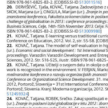
ISBN 978-961-6825-83-2. [COBISS.SI-ID
513011516
]
20.
DERVIŠEVIĆ, Tjaša, KOVAČ, Tatjana. Zadovoljstvo 
SKOK, Marjana (ur.), CINGULA, Marijan (ur.).
Znanje in pos
znanstvena konferenca, Fakulteta za komercialne in poslov
challenge of globalisation in 2013 : conference proceedings 
Business Sciences, Celje, 14th-15th November 2013
. Celje:
ISBN 978-961-6825-83-2. [COBISS.SI-ID
513009980
]
21.
KOVAČ, Tatjana. E-learning versus traditional curr
Conference on Education, 2012. Vol. 2, str. 55-58. [COBI
22.
KOVAČ, Tatjana. The model of self-evaluation in h
(ur.).
Economic and social development : 1st International Sc
proceedings
. Varazdin: Varazdin Development and Entre
Sciences, 2012. Str. 516-525, ilustr. ISBN 978-961-6825
23.
KOVAČ, Tatjana. Učitelji o svojem delu in okolje o 
work is recognized in the environment. V: FERJAN, Marko (
mednarodne konference o razvoju organizacijskih znanosti = 
Conference on Organizational Science Development
. 31. m
2012, Portorož, Slovenija = 31st International Confere
Portorož, Slovenia. Kranj: Moderna organizacija, 2012. S
512459324
]
24.
KOVAČ, Tatjana, ROBEK, Srečko. Zakaj spodbujati e
(ur.).
Znanje in poslovni izzivi globalizacije v letu 2012 : z