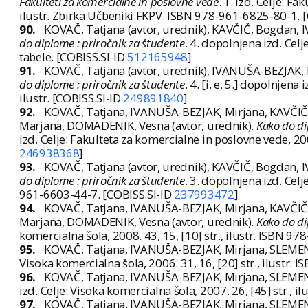
Fakulteti za komercialne in poslovne vede
. 1. izd. Celje: Fa
ilustr. Zbirka Učbeniki FKPV. ISBN 978-961-6825-80-1. 
90.
KOVAČ, Tatjana (avtor, urednik), KAVČIČ, Bogdan, 
do diplome : priročnik za študente
. 4. dopolnjena izd. Celj
tabele. [COBISS.SI-ID
512165948
]
91.
KOVAČ, Tatjana (avtor, urednik), IVANUŠA-BEZJAK, 
do diplome : priročnik za študente
. 4. [i. e. 5.] dopolnjen
ilustr. [COBISS.SI-ID
249891840
]
92.
KOVAČ, Tatjana, IVANUŠA-BEZJAK, Mirjana, KAVČIČ
Marjana, DOMADENIK, Vesna (avtor, urednik).
Kako do di
izd. Celje: Fakulteta za komercialne in poslovne vede, 20
246938368
]
93.
KOVAČ, Tatjana (avtor, urednik), KAVČIČ, Bogdan, 
do diplome : priročnik za študente
. 3. dopolnjena izd. Celj
961-6603-44-7. [COBISS.SI-ID
237993472
]
94.
KOVAČ, Tatjana, IVANUŠA-BEZJAK, Mirjana, KAVČIČ
Marjana, DOMADENIK, Vesna (avtor, urednik).
Kako do di
komercialna šola, 2008. 43, 15, [10] str., ilustr. ISBN 9
95.
KOVAČ, Tatjana, IVANUŠA-BEZJAK, Mirjana, SLEMEN
Visoka komercialna šola, 2006. 31, 16, [20] str., ilustr.
96.
KOVAČ, Tatjana, IVANUŠA-BEZJAK, Mirjana, SLEMEN
izd. Celje: Visoka komercialna šola, 2007. 26, [45] str.,
97.
KOVAČ, Tatjana, IVANUŠA-BEZJAK, Mirjana, SLEMEN