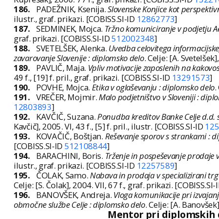
186.
PADEŽNIK, Ksenija.
Slovenske Konjice kot perspektivn
ilustr., graf. prikazi. [COBISS.SI-ID
12862773
]
187.
SEDMINEK, Mojca.
Tržno komuniciranje v podjetju Ae
graf. prikazi. [COBISS.SI-ID
512002348
]
188.
SVETELŠEK, Alenka.
Uvedba celovitega informacijsk
zavarovanje Slovenije : diplomsko delo
. Celje: [A. Svetelšek]
189.
PAVLIČ, Maja.
Vpliv motivacije zaposlenih na kakovos
49 f., [19] f. pril., graf. prikazi. [COBISS.SI-ID
13291573
]
190.
POVHE, Mojca.
Etika v oglaševanju : diplomsko delo
.
191.
VREČER, Mojmir.
Malo podjetništvo v Sloveniji : dip
12803893
]
192.
KAVČIČ, Suzana.
Ponudba kreditov Banke Celje d.d. 
Kavčič], 2005. VI, 43 f., [5] f. pril., ilustr. [COBISS.SI-ID
12
193.
KOVAČIČ, Boštjan.
Reševanje sporov s strankami : d
[COBISS.SI-ID
512108844
]
194.
BARACHINI, Boris.
Trženje in pospeševanje prodaje v
ilustr., graf. prikazi. [COBISS.SI-ID
12257589
]
195.
ČOLAK, Samo.
Nabava in prodaja v specializirani tr
Celje: [S. Čolak], 2004. VII, 67 f., graf. prikazi. [COBISS.SI-
196.
BANOVŠEK, Andreja.
Vloga komunikacije pri izvajan
območne službe Celje : diplomsko delo
. Celje: [A. Banovšek],
Mentor pri diplomskih de