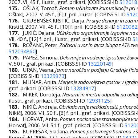
2007. VI, 45 f., ilustr., graf. prikazi. [COBISS.SI-ID
512018
175.
OŠLAK, Tomaž.
Pomen učinkovite komunikacije pri re
Ošlak], 2007. V, 45 f., [6] f. pril., ilustr. [COBISS.SI-ID
512
176.
GRUBENŠEK KRSTIČ, Darja.
Pranje denarja in zazna
Krstič], 2007. VII, 45 f., [10] f. pril. [COBISS.SI-ID
5120082
177.
JUKIĆ, Dejana.
Učinkovito organiziranje trgovine na 
VII, 40 f., [12] f. pril., ilustr., graf. prikazi. [COBISS.SI-ID
5
178.
ROŽANC, Peter.
Začasni uvoz in izvoz blaga z ATA zv
512034860
]
179.
PAPEŽ, Simona.
Delovanje in vodenje izpostave Zavo
V, 50 f., graf. prikazi. [COBISS.SI-ID
13220149
]
180.
URAN, Vesna.
Javna naročila v podjetju Gradnje Pola
[COBISS.SI-ID
13329973
]
181.
MLINAR, Anita.
Merjenje zadovoljstva gostov v Igraln
graf. prikazi. [COBISS.SI-ID
13284917
]
182.
MIKEK, Doroteja.
Nevarni in inertni odpadki na odlag
ilustr., graf. prikazi. [COBISS.SI-ID
12931125
]
183.
NIKIČ, Andreja.
Obvladovanje neskladnosti, priporoč
Nikič], 2006. VII, 50 f., [6] f. pril., graf. prikazi. [COBISS.SI
184.
HORVAT, Anita.
Pomen nacionalne stanovanjske varč
Horvat], 2006. VII, 51 f., graf. prikazi. [COBISS.SI-ID
5120
185.
KUPREŠAK, Slađana.
Pomen poslovnega bontona v špe
Kuprešak], 2006. 77 f., graf. prikazi. [COBISS.SI-ID
13221