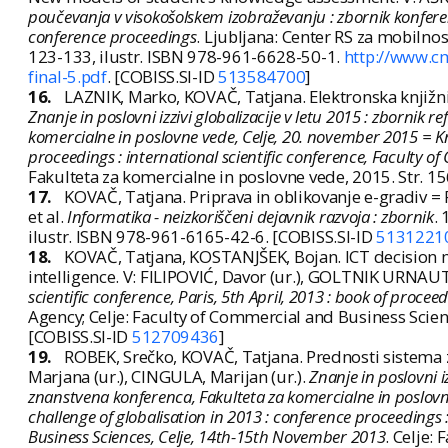
poučevanja v visokošolskem izobraževanju : zbornik konfere
conference proceedings
. Ljubljana: Center RS za mobilno
123-133, ilustr. ISBN 978-961-6628-50-1.
http://www.c
final-5.pdf
. [COBISS.SI-ID
513584700
]
16.
LAZNIK, Marko, KOVAČ, Tatjana. Elektronska knjižni
Znanje in poslovni izzivi globalizacije v letu 2015 : zbornik
komercialne in poslovne vede, Celje, 20. november 2015 = K
proceedings : international scientific conference, Faculty 
Fakulteta za komercialne in poslovne vede, 2015. Str. 1
17.
KOVAČ, Tatjana. Priprava in oblikovanje e-gradiv = P
et al.
Informatika - neizkoriščeni dejavnik razvoja : zbornik
.
ilustr. ISBN 978-961-6165-42-6. [COBISS.SI-ID
5131221
18.
KOVAČ, Tatjana, KOSTANJŠEK, Bojan. ICT decision 
intelligence. V: FILIPOVIĆ, Davor (ur.), GOLTNIK URNAUT,
scientific conference, Paris, 5th April, 2013 : book of procee
Agency; Celje: Faculty of Commercial and Business Scien
[COBISS.SI-ID
512709436
]
19.
ROBEK, Srečko, KOVAČ, Tatjana. Prednosti sistema 
Marjana (ur.), CINGULA, Marijan (ur.).
Znanje in poslovni i
znanstvena konferenca, Fakulteta za komercialne in poslov
challenge of globalisation in 2013 : conference proceedings 
Business Sciences, Celje, 14th-15th November 2013
. Celje: