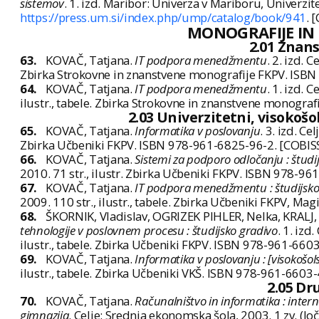
sistemov
. 1. izd. Maribor: Univerza v Mariboru, Univerz
https://press.um.si/index.php/ump/catalog/book/941
. 
MONOGRAFIJE IN
2.01 Znan
63.
KOVAČ, Tatjana.
IT podpora menedžmentu
. 2. izd. 
Zbirka Strokovne in znanstvene monografije FKPV. ISBN
64.
KOVAČ, Tatjana.
IT podpora menedžmentu
. 1. izd. 
ilustr., tabele. Zbirka Strokovne in znanstvene monogra
2.03 Univerzitetni, visokošol
65.
KOVAČ, Tatjana.
Informatika v poslovanju
. 3. izd. C
Zbirka Učbeniki FKPV. ISBN 978-961-6825-96-2. [COBIS
66.
KOVAČ, Tatjana.
Sistemi za podporo odločanju : študi
2010. 71 str., ilustr. Zbirka Učbeniki FKPV. ISBN 978-9
67.
KOVAČ, Tatjana.
IT podpora menedžmentu : študijsko
2009. 110 str., ilustr., tabele. Zbirka Učbeniki FKPV, Ma
68.
ŠKORNIK, Vladislav, OGRIZEK PIHLER, Nelka, KRALJ,
tehnologije v poslovnem procesu : študijsko gradivo
. 1. izd
ilustr., tabele. Zbirka Učbeniki FKPV. ISBN 978-961-660
69.
KOVAČ, Tatjana.
Informatika v poslovanju : [visokošol
ilustr., tabele. Zbirka Učbeniki VKŠ. ISBN 978-961-6603
2.05 Dr
70.
KOVAČ, Tatjana.
Računalništvo in informatika : inte
gimnazija
. Celje: Srednja ekonomska šola, 2003. 1 zv. (loč.