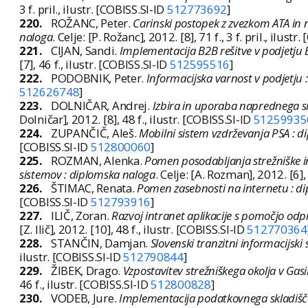
3 f. pril., ilustr. [COBISS.SI-ID
512773692
]
220.
ROŽANC, Peter.
Carinski postopek z zvezkom ATA in 
naloga
. Celje: [P. Rožanc], 2012. [8], 71 f., 3 f. pril., ilustr
221.
CIJAN, Sandi.
Implementacija B2B rešitve v podjetju
[7], 46 f., ilustr. [COBISS.SI-ID
512595516
]
222.
PODOBNIK, Peter.
Informacijska varnost v podjetju
512626748
]
223.
DOLNIČAR, Andrej.
Izbira in uporaba naprednega si
Dolničar], 2012. [8], 48 f., ilustr. [COBISS.SI-ID
51259935
224.
ZUPANČIČ, Aleš.
Mobilni sistem vzdrževanja PSA : 
[COBISS.SI-ID
512800060
]
225.
ROZMAN, Alenka.
Pomen posodabljanja strežniške inf
sistemov : diplomska naloga
. Celje: [A. Rozman], 2012. [6], 7
226.
ŠTIMAC, Renata.
Pomen zasebnosti na internetu : d
[COBISS.SI-ID
512793916
]
227.
ILIČ, Zoran.
Razvoj intranet aplikacije s pomočjo odp
[Z. Ilič], 2012. [10], 48 f., ilustr. [COBISS.SI-ID
512770364
228.
STANČIN, Damjan.
Slovenski tranzitni informacijski
ilustr. [COBISS.SI-ID
512790844
]
229.
ŽIBEK, Drago.
Vzpostavitev strežniškega okolja v Ga
46 f., ilustr. [COBISS.SI-ID
512800828
]
230.
VODEB, Jure.
Implementacija podatkovnega skladišča