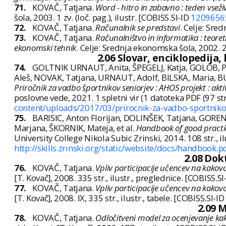
71.
KOVAČ, Tatjana.
Word - hitro in zabavno : teden vseživ
šola, 2003. 1 zv. (loč. pag.), ilustr. [COBISS.SI-ID
1209656
72.
KOVAČ, Tatjana.
Računalnik se predstavi
. Celje: Sre
73.
KOVAČ, Tatjana.
Računalništvo in informatika : teore
ekonomski tehnik
. Celje: Srednja ekonomska šola, 2002. 29
2.06 Slovar, enciklopedija,
74.
GOLTNIK URNAUT, Anita, ŠPEGELJ, Katja, GOLOB, Pe
Aleš, NOVAK, Tatjana, URNAUT, Adolf, BILSKA, Maria,
Priročnik za vadbo športnikov seniorjev : AHOS projekt : aktiv
poslovne vede, 2021. 1 spletni vir (1 datoteka PDF (97 str.)
content/uploads/2017/03/prirocnik-za-vadbo-sportniko
75.
BARISIC, Anton Florijan, DOLINŠEK, Tatjana, GORE
Marjana, ŠKORNIK, Mateja, et al.
Handbook of good practice
University College Nikola Subic Zrinski, 2014. 108 str., 
http://skills.zrinski.org/static/website/docs/handbook.p
2.08 Dok
76.
KOVAČ, Tatjana.
Vpliv participacije učencev na kakovo
[T. Kovač], 2008. 335 str., ilustr., preglednice. [COBISS.S
77.
KOVAČ, Tatjana.
Vpliv participacije učencev na kakovo
[T. Kovač], 2008. IX, 335 str., ilustr., tabele. [COBISS.SI-I
2.09 
78.
KOVAČ, Tatjana.
Odločitveni model za ocenjevanje ka