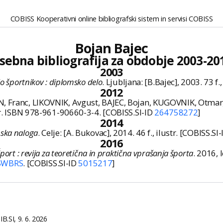
COBISS Kooperativni online bibliografski sistem in servisi COBISS
Bojan Bajec
sebna bibliografija za obdobje 2003-20
2003
o športnikov : diplomsko delo
. Ljubljana: [B.Bajec], 2003. 73 f.
2012
N, Franc, LIKOVNIK, Avgust, BAJEC, Bojan, KUGOVNIK, Otmar
ustr. ISBN 978-961-90660-3-4. [COBISS.SI-ID
264758272
]
2014
mska naloga
. Celje: [A. Bukovac], 2014. 46 f., ilustr. [COBISS.SI
2016
port : revija za teoretična in praktična vprašanja športa
. 2016, 
WBWBRS
. [COBISS.SI-ID
5015217
]
.SI, 9. 6. 2026