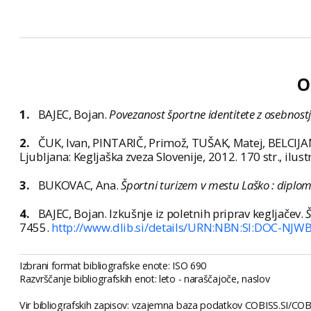
O
1.
BAJEC, Bojan.
Povezanost športne identitete z osebnostj
2.
ČUK, Ivan, PINTARIČ, Primož, TUŠAK, Matej, BELCIJA
Ljubljana: Kegljaška zveza Slovenije, 2012. 170 str., il
3.
BUKOVAC, Ana.
Športni turizem v mestu Laško : diplo
4.
BAJEC, Bojan. Izkušnje iz poletnih priprav kegljačev.
Š
7455.
http://www.dlib.si/details/URN:NBN:SI:DOC-NJ
Izbrani format bibliografske enote: ISO 690
Razvrščanje bibliografskih enot: leto - naraščajoče, naslov
Vir bibliografskih zapisov: vzajemna baza podatkov COBISS.SI/COBIB