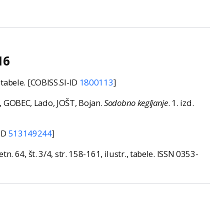
16
, tabele. [COBISS.SI-ID
1800113
]
, GOBEC, Lado, JOŠT, Bojan.
Sodobno kegljanje
. 1. izd.
-ID
513149244
]
letn. 64, št. 3/4, str. 158-161, ilustr., tabele. ISSN 0353-