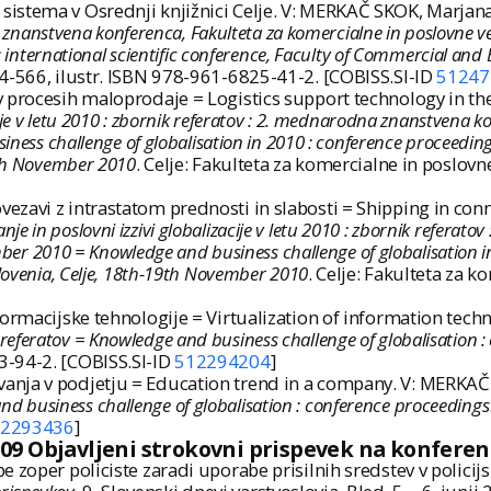
stema v Osrednji knjižnici Celje. V: MERKAČ SKOK, Marjana 
na znanstvena konferenca, Fakulteta za komercialne in poslovne 
 : international scientific conference, Faculty of Commercial an
44-566, ilustr. ISBN 978-961-6825-41-2. [COBISS.SI-ID
51247
 procesih maloprodaje = Logistics support technology in the 
acije v letu 2010 : zbornik referatov : 2. mednarodna znanstvena 
ness challenge of globalisation in 2010 : conference proceedings 
9th November 2010
. Celje: Fakulteta za komercialne in poslov
zavi z intrastatom prednosti in slabosti = Shipping in conne
nje in poslovni izzivi globalizacije v letu 2010 : zbornik refera
mber 2010 = Knowledge and business challenge of globalisation in
lovenia, Celje, 18th-19th November 2010
. Celje: Fakulteta za 
formacijske tehnologije = Virtualization of information tec
nik referatov = Knowledge and business challenge of globalisation
3-94-2. [COBISS.SI-ID
512294204
]
nja v podjetju = Education trend in a company. V: MERKAČ S
 and business challenge of globalisation : conference proceedings
2293436
]
.09 Objavljeni strokovni prispevek na konferen
 zoper policiste zaradi uporabe prisilnih sredstev v policij