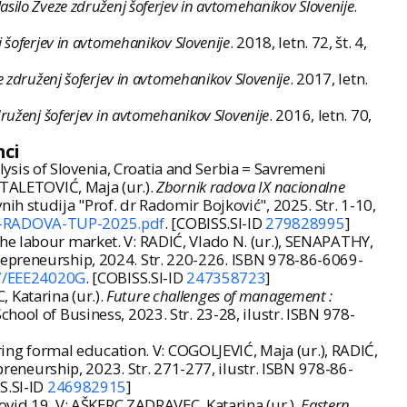
asilo Zveze združenj šoferjev in avtomehanikov Slovenije
.
j šoferjev in avtomehanikov Slovenije
. 2018, letn. 72, št. 4,
e združenj šoferjev in avtomehanikov Slovenije
. 2017, letn.
druženj šoferjev in avtomehanikov Slovenije
. 2016, letn. 70,
nci
sis of Slovenia, Croatia and Serbia = Savremeni
STALETOVIĆ, Maja (ur.).
Zbornik radova IX nacionalne
nih studija "Prof. dr Radomir Bojković", 2025. Str. 1-10,
IK-RADOVA-TUP-2025.pdf
. [COBISS.SI-ID
279828995
]
he labour market. V: RADIĆ, Vlado N. (ur.), SENAPATHY,
repreneurship, 2024. Str. 220-226. ISBN 978-86-6069-
7/EEE24020G
. [COBISS.SI-ID
247358723
]
 Katarina (ur.).
Future challenges of management :
School of Business, 2023. Str. 23-28, ilustr. ISBN 978-
g formal education. V: COGOLJEVIĆ, Maja (ur.), RADIĆ,
reneurship, 2023. Str. 271-277, ilustr. ISBN 978-86-
S.SI-ID
246982915
]
Covid 19. V: AŠKERC ZADRAVEC, Katarina (ur.).
Eastern