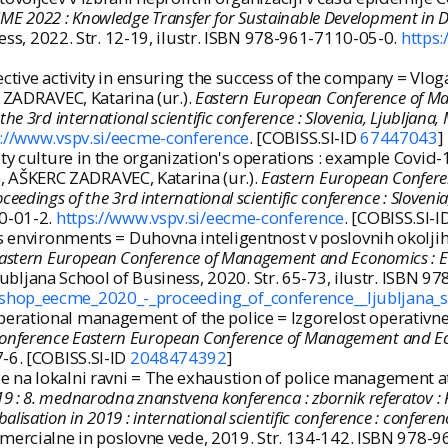
022 : Knowledge Transfer for Sustainable Development in Digita
ness, 2022. Str. 12-19, ilustr. ISBN 978-961-7110-05-0.
https
ctive activity in ensuring the success of the company = Vlog
RC ZADRAVEC, Katarina (ur.).
Eastern European Conference of M
e 3rd international scientific conference : Slovenia, Ljubljana,
s://www.vspv.si/eecme-conference
. [COBISS.SI-ID
67447043
]
ty culture in the organization's operations : example Covid-
r.), AŠKERC ZADRAVEC, Katarina (ur.).
Eastern European Confer
edings of the 3rd international scientific conference : Slovenia
10-01-2.
https://www.vspv.si/eecme-conference
. [COBISS.SI-I
 environments = Duhovna inteligentnost v poslovnih okoljih. V
Eastern European Conference of Management and Economics : EEC
Ljubljana School of Business, 2020. Str. 65-73, ilustr. ISBN 
kshop_eecme_2020_-_proceeding_of_conference__ljubljana_s
rational management of the police = Izgorelost operativnega
ic Conference Eastern European Conference of Management and 
7-6. [COBISS.SI-ID
2048474392
]
na lokalni ravni = The exhaustion of police management at t
 2019 : 8. mednarodna znanstvena konferenca : zbornik referatov : 
isation in 2019 : international scientific conference : confere
 komercialne in poslovne vede, 2019. Str. 134-142. ISBN 978-