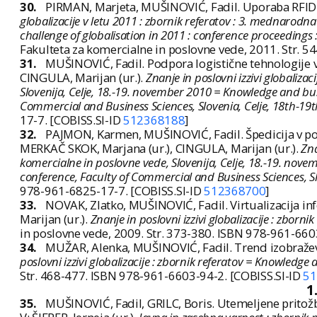
30.
PIRMAN, Marjeta, MUŠINOVIĆ, Fadil. Uporaba RFID si
globalizacije v letu 2011 : zbornik referatov : 3. mednarod
challenge of globalisation in 2011 : conference proceedings
Fakulteta za komercialne in poslovne vede, 2011. Str. 5
31.
MUŠINOVIĆ, Fadil. Podpora logistične tehnologije v
CINGULA, Marijan (ur.).
Znanje in poslovni izzivi globaliz
Slovenija, Celje, 18.-19. november 2010 = Knowledge and busi
Commercial and Business Sciences, Slovenia, Celje, 18th-1
17-7. [COBISS.SI-ID
512368188
]
32.
PAJMON, Karmen, MUŠINOVIĆ, Fadil. Špedicija v pove
MERKAČ SKOK, Marjana (ur.), CINGULA, Marijan (ur.).
Zna
komercialne in poslovne vede, Slovenija, Celje, 18.-19. nove
conference, Faculty of Commercial and Business Sciences, S
978-961-6825-17-7. [COBISS.SI-ID
512368700
]
33.
NOVAK, Zlatko, MUŠINOVIĆ, Fadil. Virtualizacija in
Marijan (ur.).
Znanje in poslovni izzivi globalizacije : zbor
in poslovne vede, 2009. Str. 373-380. ISBN 978-961-660
34.
MUŽAR, Alenka, MUŠINOVIĆ, Fadil. Trend izobraževa
poslovni izzivi globalizacije : zbornik referatov = Knowledge
Str. 468-477. ISBN 978-961-6603-94-2. [COBISS.SI-ID
51
1
35.
MUŠINOVIĆ, Fadil, GRILC, Boris. Utemeljene pritožbe