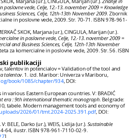
KOK, Marjana (ur.), CINGULA, Marijan (ur.).
Znanje in
 in poslovne vede, Celje, 12.-13. november 2009 = Knowledge
 Business Sciences, Celje, 12th-13th November 2009
. Zbornik
ialne in poslovne vede, 2009. Str. 70-71. ISBN 978-961-
MERKAČ SKOK, Marjana (ur.), CINGULA, Marijan (ur.).
mercialne in poslovne vede, Celje, 12.-13. november 2009 =
mercial and Business Sciences, Celje, 12th-13th November
eta za komercialne in poslovne vede, 2009. Str. 56. ISBN
ki publikaciji
talentov in potencialov = Validation of the tool and
a talentov
. 1. izd. Maribor: Univerza v Mariboru,
alog/book/1085/chapter/934
, DOI:
 in various Eastern European countries. V: BRADIĆ
 era : 9th international thematic monograph
. Belgrade:
1-410, tabele. Modern management tools and economy of
/uploads/2026/01/tmt.2024-2025.391.pdf
, DOI:
 BELE, Darko (ur.), WEIS, Lidija (ur.).
Sustainable
 54-64, ilustr. ISBN 978-961-7110-02-9.
27
]