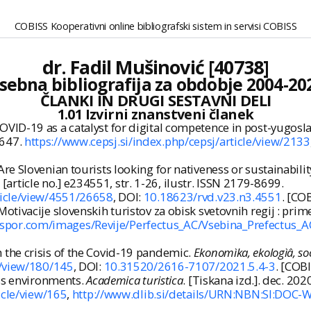
COBISS Kooperativni online bibliografski sistem in servisi COBISS
dr. Fadil Mušinović [40738]
sebna bibliografija za obdobje 2004-20
ČLANKI IN DRUGI SESTAVNI DELI
1.01 Izvirni znanstveni članek
ID-19 as a catalyst for digital competence in post-yugosl
-2647.
https://www.cepsj.si/index.php/cepsj/article/view/2133
e Slovenian tourists looking for nativeness or sustainabili
3, [article no.] e234551, str. 1-26, ilustr. ISSN 2179-8699.
ticle/view/4551/26658
, DOI:
10.18623/rvd.v23.n3.4551
. [CO
ivacije slovenskih turistov za obisk svetovnih regij : prim
raspor.com/images/Revije/Perfectus_AC/Vsebina_Prefectus_
the crisis of the Covid-19 pandemic.
Ekonomìka, ekologìâ, s
e/view/180/145
, DOI:
10.31520/2616-7107/2021.5.4-3
. [COB
ess environments.
Academica turistica
. [Tiskana izd.]. dec. 202
icle/view/165
,
http://www.dlib.si/details/URN:NBN:SI:DOC