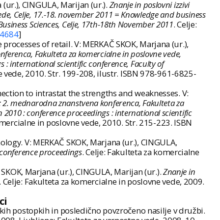
(ur.), CINGULA, Marijan (ur.).
Znanje in poslovni izzivi
vede, Celje, 17.-18. november 2011 = Knowledge and business
d Business Sciences, Celje, 17th-18th November 2011
. Celje:
4684
]
processes of retail. V: MERKAČ SKOK, Marjana (ur.),
konferenca, Fakulteta za komercialne in poslovne vede,
: international scientific conference, Faculty of
ne vede, 2010. Str. 199-208, ilustr. ISBN 978-961-6825-
ction to intrastat the strengths and weaknesses. V:
tov : 2. mednarodna znanstvena konferenca, Fakulteta za
 2010 : conference proceedings : international scientific
komercialne in poslovne vede, 2010. Str. 215-223. ISBN
hnology. V: MERKAČ SKOK, Marjana (ur.), CINGULA,
 : conference proceedings
. Celje: Fakulteta za komercialne
KOK, Marjana (ur.), CINGULA, Marijan (ur.).
Znanje in
. Celje: Fakulteta za komercialne in poslovne vede, 2009.
ci
skih postopkih in posledično povzročeno nasilje v družbi.