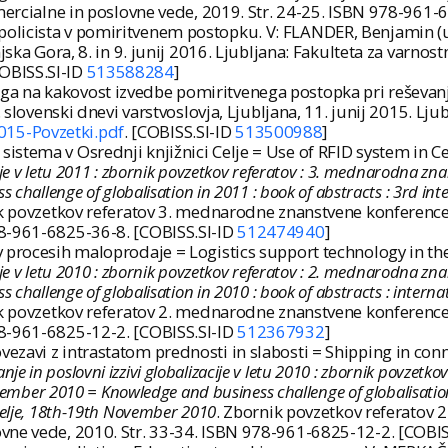
omercialne in poslovne vede, 2019. Str. 24-25. ISBN 978-961
icista v pomiritvenem postopku. V: FLANDER, Benjamin (ur.)
njska Gora, 8. in 9. junij 2016. Ljubljana: Fakulteta za varno
COBISS.SI-ID
513588284
]
 na kakovost izvedbe pomiritvenega postopka pri reševanju 
. slovenski dnevi varstvoslovja, Ljubljana, 11. junij 2015. Lju
015-Povzetki.pdf
. [COBISS.SI-ID
513500988
]
tema v Osrednji knjižnici Celje = Use of RFID system in Cen
acije v letu 2011 : zbornik povzetkov referatov : 3. mednarodna z
challenge of globalisation in 2011 : book of abstracts : 3rd int
k povzetkov referatov 3. mednarodne znanstvene konference, 
78-961-6825-36-8. [COBISS.SI-ID
512474940
]
 procesih maloprodaje = Logistics support technology in the 
acije v letu 2010 : zbornik povzetkov referatov : 2. mednarodna z
challenge of globalisation in 2010 : book of abstracts : interna
k povzetkov referatov 2. mednarodne znanstvene konference, 
78-961-6825-12-2. [COBISS.SI-ID
512367932
]
zavi z intrastatom prednosti in slabosti = Shipping in conne
nje in poslovni izzivi globalizacije v letu 2010 : zbornik povze
vember 2010 = Knowledge and business challenge of globalisation i
Celje, 18th-19th November 2010
. Zbornik povzetkov referatov 
ovne vede, 2010. Str. 33-34. ISBN 978-961-6825-12-2. [COBIS