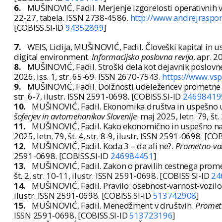
6.
MUŠINOVIĆ, Fadil. Merjenje izgorelosti operativnih vod
22-27, tabela. ISSN 2738-4586.
http://www.andrejraspo
[COBISS.SI-ID
94352899
]
7.
WEIS, Lidija, MUŠINOVIĆ, Fadil. Človeški kapital in u
digital environment.
Informacijsko poslovna revija
. apr. 2
8.
MUŠINOVIĆ, Fadil. Stroški dela kot dejavnik poslovn
2026, iss. 1, str. 65-69. ISSN 2670-7543.
https://www.vsp
9.
MUŠINOVIĆ, Fadil. Dolžnosti udeležencev prometne
str. 6-7, ilustr. ISSN 2591-0698. [COBISS.SI-ID
24698419
10.
MUŠINOVIĆ, Fadil. Ekonomika društva in uspešno up
šoferjev in avtomehanikov Slovenije
. maj 2025, letn. 79, št
11.
MUŠINOVIĆ, Fadil. Kako ekonomično in uspešno načr
2025, letn. 79, št. 4, str. 8-9, ilustr. ISSN 2591-0698. [CO
12.
MUŠINOVIĆ, Fadil. Koda 3 – da ali ne?.
Prometno-varn
2591-0698. [COBISS.SI-ID
246984451
]
13.
MUŠINOVIĆ, Fadil. Zakon o pravilih cestnega prome
št. 2, str. 10-11, ilustr. ISSN 2591-0698. [COBISS.SI-ID
24
14.
MUŠINOVIĆ, Fadil. Pravilo: osebnost-varnost-vozilo
ilustr. ISSN 2591-0698. [COBISS.SI-ID
513742908
]
15.
MUŠINOVIĆ, Fadil. Menedžment v društvih.
Prometn
ISSN 2591-0698. [COBISS.SI-ID
513723196
]