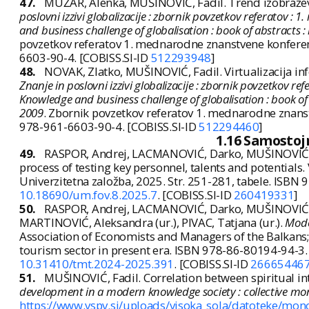
47.
MUŽAR, Alenka, MUŠINOVIĆ, Fadil. Trend izobraževa
poslovni izzivi globalizacije : zbornik povzetkov referatov
and business challenge of globalisation : book of abstracts 
povzetkov referatov 1. mednarodne znanstvene konference
6603-90-4. [COBISS.SI-ID
512293948
]
48.
NOVAK, Zlatko, MUŠINOVIĆ, Fadil. Virtualizacija in
Znanje in poslovni izzivi globalizacije : zbornik povzetkov 
Knowledge and business challenge of globalisation : book of
2009
. Zbornik povzetkov referatov 1. mednarodne znanstv
978-961-6603-90-4. [COBISS.SI-ID
512294460
]
1.16 Samostoj
49.
RASPOR, Andrej, LACMANOVIĆ, Darko, MUŠINOVIĆ, Fadi
process of testing key personnel, talents and potentials. 
Univerzitetna založba, 2025. Str. 251-281, tabele. ISB
10.18690/um.fov.8.2025.7
. [COBISS.SI-ID
260419331
]
50.
RASPOR, Andrej, LACMANOVIĆ, Darko, MUŠINOVIĆ, Fad
MARTINOVIĆ, Aleksandra (ur.), PIVAC, Tatjana (ur.).
Mode
Association of Economists and Managers of the Balkans;
tourism sector in present era. ISBN 978-86-80194-94-3
10.31410/tmt.2024-2025.391
. [COBISS.SI-ID
26665446
51.
MUŠINOVIĆ, Fadil. Correlation between spiritual int
development in a modern knowledge society : collective m
https://www.vspv.si/uploads/visoka_sola/datoteke/mon