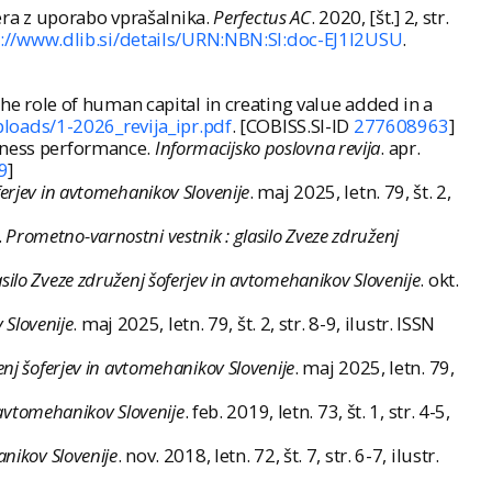
mera z uporabo vprašalnika.
Perfectus AC
. 2020, [št.] 2, str.
p://www.dlib.si/details/URN:NBN:SI:doc-EJ1I2USU
.
The role of human capital in creating value added in a
ploads/1-2026_revija_ipr.pdf
. [COBISS.SI-ID
277608963
]
siness performance.
Informacijsko poslovna revija
. apr.
9
]
ferjev in avtomehanikov Slovenije
. maj 2025, letn. 79, št. 2,
.
Prometno-varnostni vestnik : glasilo Zveze združenj
silo Zveze združenj šoferjev in avtomehanikov Slovenije
. okt.
 Slovenije
. maj 2025, letn. 79, št. 2, str. 8-9, ilustr. ISSN
enj šoferjev in avtomehanikov Slovenije
. maj 2025, letn. 79,
 avtomehanikov Slovenije
. feb. 2019, letn. 73, št. 1, str. 4-5,
anikov Slovenije
. nov. 2018, letn. 72, št. 7, str. 6-7, ilustr.