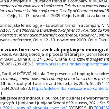
nja v podjetju = Education trend in a company. V: MERKAČ S
 : 1. mednarodna znanstvena konferenca, Fakulteta za komercialne
: international scientific conference, Faculty of Commercial and
, Celje, 12.-13. november 2009. Celje: Fakulteta za komerc
formacijske tehnologije = Education trend in a company. V: 
referatov : 1. mednarodna znanstvena konferenca, Fakulteta za ko
 abstracts : international scientific conference, Faculty of Com
ene konference, Celje, 12.-13. november 2009. Celje: Fakult
ni znanstveni sestavek ali poglavje v monografs
l. Validacija orodja in procesa testiranja ključnih kadrov, 
V: MARIČ, Miha (ur.), ŽNIDARŠIČ, Jana (ur.).
Izzivi management
N 978-961-299-089-3.
https://press.um.si/index.php/ump/cat
il, VUKČEVIĆ, Nikola. The presence of tipping in services
rn management tools and economy of tourism sector in present
 Ohrid: Faculty of Tourism and Hospitality, 2025. Str. 39
. ISSN 2683-5673.
https://udekom-balkans.com/wp-content
7
]
elligence and individual burnout in business environments. V:
onograph
. Ljubljana: Ljubljana School of Business, 2021. Str.
o_2021_-_vspv_b2_slovenia_cover.pdf
. [COBISS.SI-ID
700426