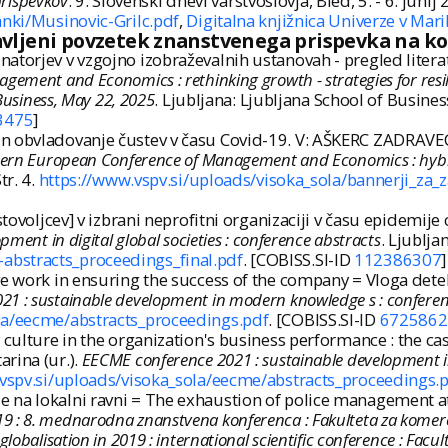
prispevkov
. 9. Slovenski dnevi varstvoslovja, Bled, 5. - 6. jun
nki/Musinovic-Grilc.pdf
,
Digitalna knjižnica Univerze v Ma
avljeni povzetek znanstvenega prispevka na k
atorjev v vzgojno izobraževalnih ustanovah - pregled litera
ement and Economics : rethinking growth - strategies for resili
 Business, May 22, 2025
. Ljubljana: Ljubljana School of Busines
3475
]
n obvladovanje čustev v času Covid-19. V: AŠKERC ZADRAVEC,
tern European Conference of Management and Economics : hybrid
tr. 4.
https://www.vspv.si/uploads/visoka_sola/bannerji_za
stovoljcev] v izbrani neprofitni organizaciji v času epidemij
ment in digital global societies : conference abstracts
. Ljublja
abstracts_proceedings_final.pdf
. [COBISS.SI-ID
112386307
]
e work in ensuring the success of the company = Vloga detek
1 : sustainable development in modern knowledge s : conferen
la/eecme/abstracts_proceedings.pdf
. [COBISS.SI-ID
6725862
 culture in the organization's business performance : the ca
rina (ur.).
EECME conference 2021 : sustainable development i
vspv.si/uploads/visoka_sola/eecme/abstracts_proceedings.
na lokalni ravni = The exhaustion of police management at t
 2019 : 8. mednarodna znanstvena konferenca : Fakulteta za komer
obalisation in 2019 : international scientific conference : Facu