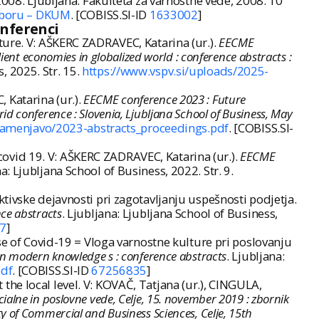
ij 2008. Ljubljana: Fakulteta za varnostne vede, 2008. 10
riboru – DKUM
. [COBISS.SI-ID
1633002
]
onferenci
ture. V: AŠKERC ZADRAVEC, Katarina (ur.).
EECME
ent economies in globalized world : conference abstracts :
s, 2025. Str. 15.
https://www.vspv.si/uploads/2025-
 Katarina (ur.).
EECME conference 2023 : Future
 conference : Slovenia, Ljubljana School of Business, May
_zamenjavo/2023-abstracts_proceedings.pdf
. [COBISS.SI-
e covid 19. V: AŠKERC ZADRAVEC, Katarina (ur.).
EECME
na: Ljubljana School of Business, 2022. Str. 9.
tivske dejavnosti pri zagotavljanju uspešnosti podjetja.
ce abstracts
. Ljubljana: Ljubljana School of Business,
7
]
se of Covid-19 = Vloga varnostne kulture pri poslovanju
n modern knowledge s : conference abstracts
. Ljubljana:
pdf
. [COBISS.SI-ID
67256835
]
he local level. V: KOVAČ, Tatjana (ur.), CINGULA,
cialne in poslovne vede, Celje, 15. november 2019 : zbornik
lty of Commercial and Business Sciences, Celje, 15th