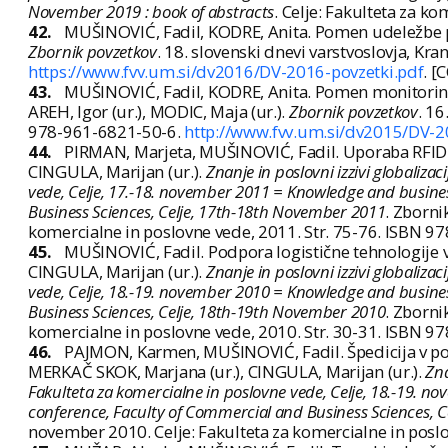
November 2019 : book of abstracts
. Celje: Fakulteta za k
42.
MUŠINOVIĆ, Fadil, KODRE, Anita. Pomen udeležbe pol
Zbornik povzetkov
. 18. slovenski dnevi varstvoslovja, Kra
https://www.fvv.um.si/dv2016/DV-2016-povzetki.pdf
. [
43.
MUŠINOVIĆ, Fadil, KODRE, Anita. Pomen monitoringa
AREH, Igor (ur.), MODIC, Maja (ur.).
Zbornik povzetkov
. 16
978-961-6821-50-6.
http://www.fvv.um.si/dv2015/DV-2
44.
PIRMAN, Marjeta, MUŠINOVIĆ, Fadil. Uporaba RFID sis
CINGULA, Marijan (ur.).
Znanje in poslovni izzivi globaliz
vede, Celje, 17.-18. november 2011 = Knowledge and business 
Business Sciences, Celje, 17th-18th November 2011
. Zborni
komercialne in poslovne vede, 2011. Str. 75-76. ISBN 9
45.
MUŠINOVIĆ, Fadil. Podpora logistične tehnologije v
CINGULA, Marijan (ur.).
Znanje in poslovni izzivi globaliz
vede, Celje, 18.-19. november 2010 = Knowledge and business 
Business Sciences, Celje, 18th-19th November 2010
. Zborni
komercialne in poslovne vede, 2010. Str. 30-31. ISBN 9
46.
PAJMON, Karmen, MUŠINOVIĆ, Fadil. Špedicija v pove
MERKAČ SKOK, Marjana (ur.), CINGULA, Marijan (ur.).
Zna
Fakulteta za komercialne in poslovne vede, Celje, 18.-19. no
conference, Faculty of Commercial and Business Sciences, 
november 2010. Celje: Fakulteta za komercialne in posl