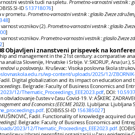
nostni vestnik tudi na spletu.
Prometno-varnostni vestnik : gl
[COBISS.SI-ID
513718076
]
a v prometu.
Prometno-varnostni vestnik : glasilo Zveze združen
348
]
varnost voznikov (2).
Prometno-varnostni vestnik : glasilo Zvez
00
]
 varnost voznikov.
Prometno-varnostni vestnik : glasilo Zveze z
2
]
08 Objavljeni znanstveni prispevek na konfere
ip and management in the 21st century: a comparative analy
analiza Slovenije, Hrvatske i Srbije. V: SKORUP, Ana (ur.), 
endovi u poslovanju
. Kruševac: Visoka poslovna škola strukov
poslovnaskola.edu.rs/wp-content/uploads/2025/12/ZBORN
l. Digital globalization and its impact on education and t
oceedings
. Belgrade: Faculty of Business Economics and Ent
s/2023/12/Thematic_Proceedings_EEE2023.pdf
, DOI:
10.593
n obvladovanje čustev v času Covid-19. V: AŠKERC ZADRAVEC,
Management and Economics (EECME 2023)
. Ljubljana: Ljubljana 
me_proceedings.pdf
. [COBISS.SI-ID
156385027
]
ŠINOVIĆ, Fadil. Functionality of knowledge acquired durin
eedings]
. Belgrade: Faculty of Business Economics and Entrep
ploads/2023/12/Thematic_Proceedings_EEE2023.pdf
. [COBIS
ovoljcev v izbrani neprofitni organizaciji v času epidemije 