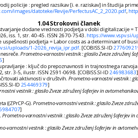
ij policije : pregled razsikav [i. e. raziskav] in študija pri
r.com/images/datoteke/Revije/PerfectusAC_2_2020.pdf
,
htt
1.04 Strokovni članek
stvarjanje dodane vrednosti podjetja v dobi digitalizacije = 
026, iss. 1, str. 40-45. ISSN 2670-7543.
https://www.vspv.si/u
e uspešnosti podjetja = Labor costs as a determinant of bu
v.si/uploads/1-2026_revija_ipr.pdf
. [COBISS.SI-ID
27760921
 nesreče.
Prometno-varnostni vestnik : glasilo Zveze združenj šo
5
]
ravljanje : ključ do prepoznavnosti in trajnostnega razvoja
. 2, str. 3-5, ilustr. ISSN 2591-0698. [COBISS.SI-ID
246983683
]
tovati aktivnosti v društvih.
Prometno-varnostni vestnik : gla
BISS.SI-ID
254469379
]
ostni vestnik : glasilo Zveze združenj šoferjev in avtomehanikov
ta ((ZPrCP-G).
Prometno-varnostni vestnik : glasilo Zveze združ
6984707
]
.
Prometno-varnostni vestnik : glasilo Zveze združenj šoferjev in
o-varnostni vestnik : glasilo Zveze združenj šoferjev in avtomeh