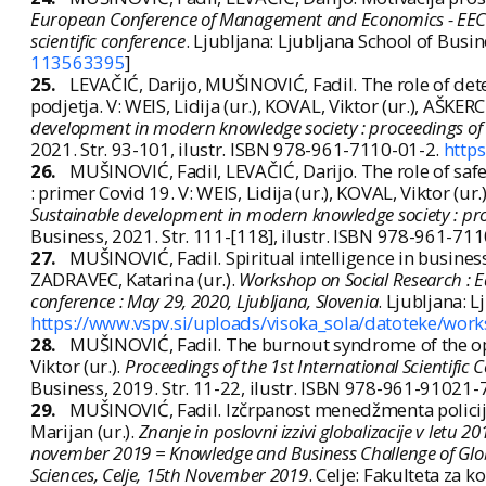
European Conference of Management and Economics - EECME 2
scientific conference
. Ljubljana: Ljubljana School of Busi
113563395
]
25.
LEVAČIĆ, Darijo, MUŠINOVIĆ, Fadil. The role of dete
podjetja. V: WEIS, Lidija (ur.), KOVAL, Viktor (ur.), AŠKE
development in modern knowledge society : proceedings of th
2021. Str. 93-101, ilustr. ISBN 978-961-7110-01-2.
http
26.
MUŠINOVIĆ, Fadil, LEVAČIĆ, Darijo. The role of safe
: primer Covid 19. V: WEIS, Lidija (ur.), KOVAL, Viktor (u
Sustainable development in modern knowledge society : proce
Business, 2021. Str. 111-[118], ilustr. ISBN 978-961-71
27.
MUŠINOVIĆ, Fadil. Spiritual intelligence in business
ZADRAVEC, Katarina (ur.).
Workshop on Social Research : 
conference : May 29, 2020, Ljubljana, Slovenia
. Ljubljana: 
https://www.vspv.si/uploads/visoka_sola/datoteke/wor
28.
MUŠINOVIĆ, Fadil. The burnout syndrome of the ope
Viktor (ur.).
Proceedings of the 1st International Scientif
Business, 2019. Str. 11-22, ilustr. ISBN 978-961-91021-
29.
MUŠINOVIĆ, Fadil. Izčrpanost menedžmenta policije 
Marijan (ur.).
Znanje in poslovni izzivi globalizacije v letu
november 2019 = Knowledge and Business Challenge of Global
Sciences, Celje, 15th November 2019
. Celje: Fakulteta za