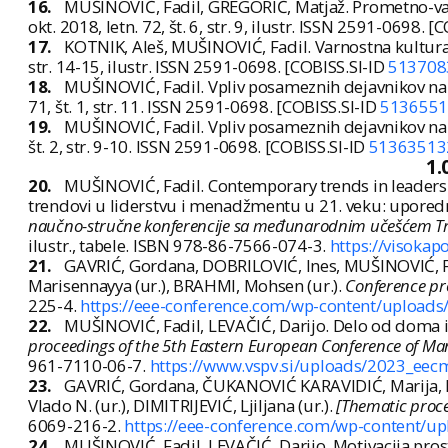
16.
MUŠINOVIĆ, Fadil, GREGORIČ, Matjaž. Prometno-var
okt. 2018, letn. 72, št. 6, str. 9, ilustr. ISSN 2591-0698. 
17.
KOTNIK, Aleš, MUŠINOVIĆ, Fadil. Varnostna kultur
str. 14-15, ilustr. ISSN 2591-0698. [COBISS.SI-ID
513708
18.
MUŠINOVIĆ, Fadil. Vpliv posameznih dejavnikov na 
71, št. 1, str. 11. ISSN 2591-0698. [COBISS.SI-ID
5136551
19.
MUŠINOVIĆ, Fadil. Vpliv posameznih dejavnikov na
št. 2, str. 9-10. ISSN 2591-0698. [COBISS.SI-ID
51363513
1.
20.
MUŠINOVIĆ, Fadil. Contemporary trends in leadersh
trendovi u liderstvu i menadžmentu u 21. veku: uporedna 
naučno-stručne konferencije sa međunarodnim učešćem Tr
ilustr., tabele. ISBN 978-86-7566-074-3.
https://visoka
21.
GAVRIĆ, Gordana, DOBRILOVIĆ, Ines, MUŠINOVIĆ, Fadi
Marisennayya (ur.), BRAHMI, Mohsen (ur.).
Conference pr
225-4.
https://eee-conference.com/wp-content/upload
22.
MUŠINOVIĆ, Fadil, LEVAČIĆ, Darijo. Delo od doma i
proceedings of the 5th Eastern European Conference of 
961-7110-06-7.
https://www.vspv.si/uploads/2023_eec
23.
GAVRIĆ, Gordana, ČUKANOVIĆ KARAVIDIĆ, Marija, MU
Vlado N. (ur.), DIMITRIJEVIĆ, Ljiljana (ur.).
[Thematic proc
6069-216-2.
https://eee-conference.com/wp-content/u
24.
MUŠINOVIĆ, Fadil, LEVAČIĆ, Darijo. Motivacija prost