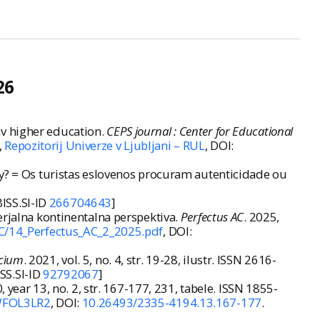
26
av higher education.
CEPS journal : Center for Educational
,
Repozitorij Univerze v Ljubljani – RUL
, DOI:
ty? = Os turistas eslovenos procuram autenticidade ou
BISS.SI-ID
266704643
]
erjalna kontinentalna perspektiva.
Perfectus AC
. 2025,
AC/14_Perfectus_AC_2_2025.pdf
, DOI:
ocìum
. 2021, vol. 5, no. 4, str. 19-28, ilustr. ISSN 2616-
ISS.SI-ID
92792067
]
0, year 13, no. 2, str. 167-177, 231, tabele. ISSN 1855-
-WFOL3LR2
, DOI:
10.26493/2335-4194.13.167-177
.