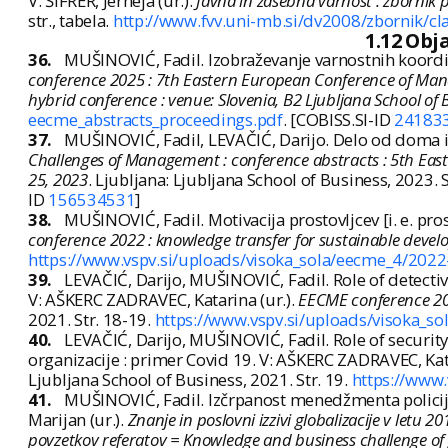
V: ŠIFRER, Jerneja (ur.).
Javna in zasebna varnost : zbornik 
str., tabela.
http://www.fvv.uni-mb.si/dv2008/zbornik/cla
1.12 Obj
36.
MUŠINOVIĆ, Fadil. Izobraževanje varnostnih koordin
conference 2025 : 7th Eastern European Conference of Manag
hybrid conference : venue: Slovenia, B2 Ljubljana School of
eecme_abstracts_proceedings.pdf
. [COBISS.SI-ID
24183
37.
MUŠINOVIĆ, Fadil, LEVAČIĆ, Darijo. Delo od doma i
Challenges of Management : conference abstracts : 5th Eas
25, 2023
. Ljubljana: Ljubljana School of Business, 2023. S
ID
156534531
]
38.
MUŠINOVIĆ, Fadil. Motivacija prostovljcev [i. e. pro
conference 2022 : knowledge transfer for sustainable develop
https://www.vspv.si/uploads/visoka_sola/eecme_4/2022-
39.
LEVAČIĆ, Darijo, MUŠINOVIĆ, Fadil. Role of detectiv
V: AŠKERC ZADRAVEC, Katarina (ur.).
EECME conference 202
2021. Str. 18-19.
https://www.vspv.si/uploads/visoka_so
40.
LEVAČIĆ, Darijo, MUŠINOVIĆ, Fadil. Role of security
organizacije : primer Covid 19. V: AŠKERC ZADRAVEC, Kata
Ljubljana School of Business, 2021. Str. 19.
https://www.
41.
MUŠINOVIĆ, Fadil. Izčrpanost menedžmenta policije 
Marijan (ur.).
Znanje in poslovni izzivi globalizacije v letu
povzetkov referatov = Knowledge and business challenge of gl