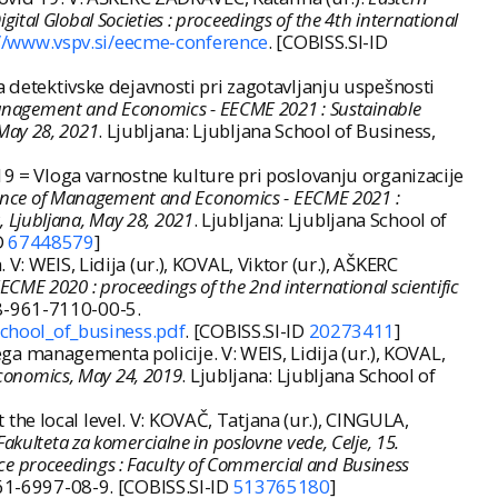
l Global Societies : proceedings of the 4th international
://www.vspv.si/eecme-conference
. [COBISS.SI-ID
a detektivske dejavnosti pri zagotavljanju uspešnosti
anagement and Economics - EECME 2021 : Sustainable
 May 28, 2021
. Ljubljana: Ljubljana School of Business,
19 = Vloga varnostne kulture pri poslovanju organizacije
ence of Management and Economics - EECME 2021 :
, Ljubljana, May 28, 2021
. Ljubljana: Ljubljana School of
D
67448579
]
: WEIS, Lidija (ur.), KOVAL, Viktor (ur.), AŠKERC
ME 2020 : proceedings of the 2nd international scientific
978-961-7110-00-5.
chool_of_business.pdf
. [COBISS.SI-ID
20273411
]
 managementa policije. V: WEIS, Lidija (ur.), KOVAL,
Economics, May 24, 2019
. Ljubljana: Ljubljana School of
he local level. V: KOVAČ, Tatjana (ur.), CINGULA,
Fakulteta za komercialne in poslovne vede, Celje, 15.
nce proceedings : Faculty of Commercial and Business
961-6997-08-9. [COBISS.SI-ID
513765180
]