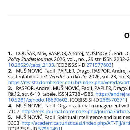
O
1.
DOUŠAK, May, RASPOR, Andrej, MUŠINOVIĆ, Fadil. COV
Policy Studies journal
. 2026, vol. , no. , 29 str. ISSN 2232
10.26529/cepsj.2133
. [COBISS.SI-ID
271577603
]
2.
MUŠINOVIĆ, Fadil, PAPLER, Drago, RASPOR, Andrej. Ar
sustentabilidade?.
Veredas do Direito
. 2026, vol. 23, no. 
https://revista.domhelder.edu.br/index.php/veredas/ar
3.
RASPOR, Andrej, MUŠINOVIĆ, Fadil, PAPLER, Drago. Mot
[št.] 2, str. 6-19, tabele. ISSN 2738-4586.
https://andrej
10.5281/zenodo.18630602
. [COBISS.SI-ID
268570371
]
4.
MUŠINOVIĆ, Fadil. Organizational management with 
7107.
https://ees-journal.com/index.php/journal/articl
5.
MUŠINOVIĆ, Fadil. Spiritual intelligence and busin
3303.
http://academica.turistica.si/index.php/AT-TIJ/art
[COBISS.SI-ID
57951491
]