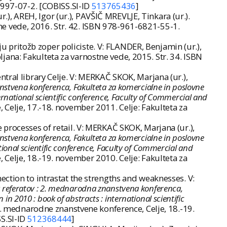
-6997-07-2. [COBISS.SI-ID
513765436
]
, AREH, Igor (ur.), PAVŠIČ MREVLJE, Tinkara (ur.).
stne vede, 2016. Str. 42. ISBN 978-961-6821-55-1.
pritožb zoper policiste. V: FLANDER, Benjamin (ur.),
bljana: Fakulteta za varnostne vede, 2015. Str. 34. ISBN
tral library Celje. V: MERKAČ SKOK, Marjana (ur.),
nanstvena konferenca, Fakulteta za komercialne in poslovne
ernational scientific conference, Faculty of Commercial and
Celje, 17.-18. november 2011. Celje: Fakulteta za
processes of retail. V: MERKAČ SKOK, Marjana (ur.),
nanstvena konferenca, Fakulteta za komercialne in poslovne
tional scientific conference, Faculty of Commercial and
Celje, 18.-19. november 2010. Celje: Fakulteta za
ction to intrastat the strengths and weaknesses. V:
tkov referatov : 2. mednarodna znanstvena konferenca,
n 2010 : book of abstracts : international scientific
2. mednarodne znanstvene konference, Celje, 18.-19.
S.SI-ID
512368444
]