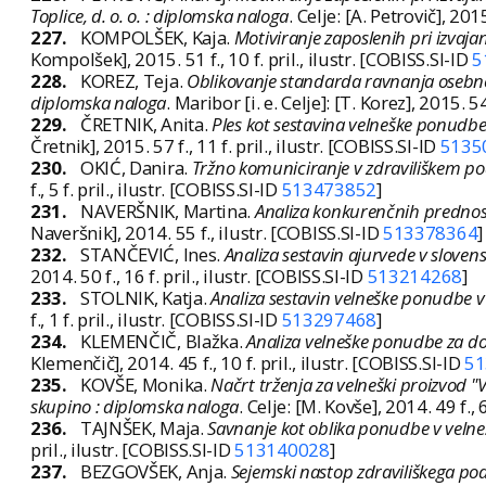
Toplice, d. o. o. : diplomska naloga
. Celje: [A. Petrovič], 2015
227.
KOMPOLŠEK, Kaja.
Motiviranje zaposlenih pri izvaj
Kompolšek], 2015. 51 f., 10 f. pril., ilustr. [COBISS.SI-ID
5
228.
KOREZ, Teja.
Oblikovanje standarda ravnanja osebnega
diplomska naloga
. Maribor [i. e. Celje]: [T. Korez], 2015. 54
229.
ČRETNIK, Anita.
Ples kot sestavina velneške ponudb
Čretnik], 2015. 57 f., 11 f. pril., ilustr. [COBISS.SI-ID
5135
230.
OKIĆ, Danira.
Tržno komuniciranje v zdraviliškem po
f., 5 f. pril., ilustr. [COBISS.SI-ID
513473852
]
231.
NAVERŠNIK, Martina.
Analiza konkurenčnih prednosti
Naveršnik], 2014. 55 f., ilustr. [COBISS.SI-ID
513378364
]
232.
STANČEVIĆ, Ines.
Analiza sestavin ajurvede v slovens
2014. 50 f., 16 f. pril., ilustr. [COBISS.SI-ID
513214268
]
233.
STOLNIK, Katja.
Analiza sestavin velneške ponudbe v
f., 1 f. pril., ilustr. [COBISS.SI-ID
513297468
]
234.
KLEMENČIČ, Blažka.
Analiza velneške ponudbe za dom
Klemenčič], 2014. 45 f., 10 f. pril., ilustr. [COBISS.SI-ID
51
235.
KOVŠE, Monika.
Načrt trženja za velneški proizvod "
skupino : diplomska naloga
. Celje: [M. Kovše], 2014. 49 f., 6
236.
TAJNŠEK, Maja.
Savnanje kot oblika ponudbe v velne
pril., ilustr. [COBISS.SI-ID
513140028
]
237.
BEZGOVŠEK, Anja.
Sejemski nastop zdraviliškega po