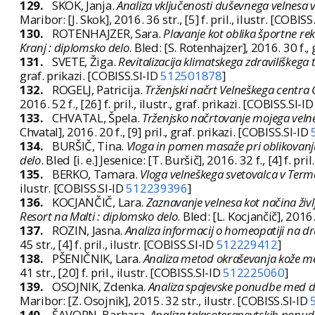
129.
SKOK, Janja.
Analiza vključenosti duševnega velnesa v 
Maribor: [J. Skok], 2016. 36 str., [5] f. pril., ilustr. [COBIS
130.
ROTENHAJZER, Sara.
Plavanje kot oblika športne re
Kranj : diplomsko delo
. Bled: [S. Rotenhajzer], 2016. 30 f.,
131.
SVETE, Žiga.
Revitalizacija klimatskega zdraviliškega
graf. prikazi. [COBISS.SI-ID
512501878
]
132.
ROGELJ, Patricija.
Trženjski načrt Velneškega centra
2016. 52 f., [26] f. pril., ilustr., graf. prikazi. [COBISS.SI-I
133.
CHVATAL, Špela.
Trženjsko načrtovanje mojega velne
Chvatal], 2016. 20 f., [9] pril., graf. prikazi. [COBISS.SI-ID
134.
BURŠIČ, Tina.
Vloga in pomen masaže pri oblikovanj
delo
. Bled [i. e.] Jesenice: [T. Buršič], 2016. 32 f., [4] f. pri
135.
BERKO, Tamara.
Vloga velneškega svetovalca v Term
ilustr. [COBISS.SI-ID
512239396
]
136.
KOCJANČIČ, Lara.
Zaznavanje velnesa kot načina živl
Resort na Malti : diplomsko delo
. Bled: [L. Kocjančič], 2016.
137.
ROZIN, Jasna.
Analiza informacij o homeopatiji na dr
45 str., [4] f. pril., ilustr. [COBISS.SI-ID
512229412
]
138.
PŠENIČNIK, Lara.
Analiza metod okraševanja kože m
41 str., [20] f. pril., ilustr. [COBISS.SI-ID
512225060
]
139.
OSOJNIK, Zdenka.
Analiza spajevske ponudbe med d
Maribor: [Z. Osojnik], 2015. 32 str., ilustr. [COBISS.SI-ID
140.
ŠAVORN, Barbara.
Analiza talasoterapevtskih ponudn