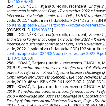
ID
215897603
]
254.
DOLINŠEK, Tatjana (urednik, recenzent).
Znanje in 
znanstvena konferenca : Celje, 17. november 2022 = Knowled
international scientific conference : Celje, 17th November 2
vede, 2022. 1 spletni vir (1 datoteka PDF (42 str.)). IS
content/uploads/2022/11/zbornik-povzetkov-referatov
[COBISS.SI-ID
128903939
]
255.
DOLINŠEK, Tatjana (urednik, recenzent).
Znanje in 
znanstvena konferenca : Celje, 17. november 2022 = Knowled
international scientific conference : Celje, 17th November 2
vede, 2022. 1 spletni vir (1 datoteka PDF (192 str.)), il
content/uploads/2024/08/zbornik-referatov-2022-9.pd
ID
134542083
]
256.
KOVAČ, Tatjana (urednik, recenzent), CINGULA, Ma
2019 : 8. mednarodna znanstvena konferenca : Fakulteta za 
povzetkov referatov = Knowledge and business challenge of glo
Commercial and Business Sciences, Celje, 15th November 20
vede, 2019. 48 str. ISBN 978-961-6997-07-2. [COBISS.SI
257.
KOVAČ, Tatjana (urednik, recenzent), CINGULA, Ma
2019 : 8. mednarodna znanstvena konferenca : zbornik refer
2019 = Knowledge and Business Challenge of Globalisation in 
Faculty of Commercial and Business Sciences, Celje, 15th 
2019. 1 optični disk (CD-ROM), ilustr. ISBN 978-961-699