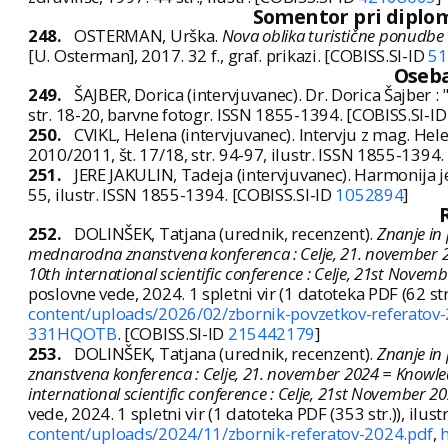
Somentor pri diploms
248.
OSTERMAN, Urška.
Nova oblika turistične ponudbe v
[U. Osterman], 2017. 32 f., graf. prikazi. [COBISS.SI-ID
51
Oseba
249.
ŠAJBER, Dorica (intervjuvanec). Dr. Dorica Šajber :
str. 18-20, barvne fotogr. ISSN 1855-1394. [COBISS.SI-I
250.
CVIKL, Helena (intervjuvanec). Intervju z mag. Hele
2010/2011, št. 17/18, str. 94-97, ilustr. ISSN 1855-1394
251.
JERE JAKULIN, Tadeja (intervjuvanec). Harmonija j
55, ilustr. ISSN 1855-1394. [COBISS.SI-ID
1052894
]
252.
DOLINŠEK, Tatjana (urednik, recenzent).
Znanje in 
mednarodna znanstvena konferenca : Celje, 21. november 20
10th international scientific conference : Celje, 21st Novem
poslovne vede, 2024. 1 spletni vir (1 datoteka PDF (62 s
content/uploads/2026/02/zbornik-povzetkov-referatov
331HQOTB
. [COBISS.SI-ID
215442179
]
253.
DOLINŠEK, Tatjana (urednik, recenzent).
Znanje in 
znanstvena konferenca : Celje, 21. november 2024 = Knowled
international scientific conference : Celje, 21st November 2
vede, 2024. 1 spletni vir (1 datoteka PDF (353 str.)), il
content/uploads/2024/11/zbornik-referatov-2024.pdf
,