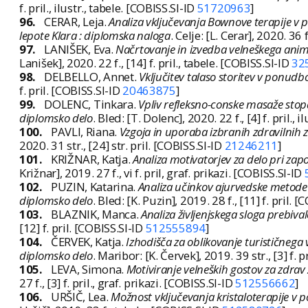
f. pril., ilustr., tabele. [COBISS.SI-ID
51720963
]
96.
CERAR, Leja.
Analiza vključevanja Bownove terapije v p
lepote Klara : diplomska naloga
. Celje: [L. Cerar], 2020. 36 f
97.
LANIŠEK, Eva.
Načrtovanje in izvedba velneškega ani
Lanišek], 2020. 22 f., [14] f. pril., tabele. [COBISS.SI-ID
32
98.
DELBELLO, Annet.
Vključitev talaso storitev v ponudb
f. pril. [COBISS.SI-ID
20463875
]
99.
DOLENC, Tinkara.
Vpliv refleksno-conske masaže stop
diplomsko delo
. Bled: [T. Dolenc], 2020. 22 f., [4] f. pril., 
100.
PAVLI, Riana.
Vzgoja in uporaba izbranih zdravilnih ze
2020. 31 str., [24] str. pril. [COBISS.SI-ID
21246211
]
101.
KRIŽNAR, Katja.
Analiza motivatorjev za delo pri zap
Križnar], 2019. 27 f., vi f. pril, graf. prikazi. [COBISS.SI-ID
102.
PUZIN, Katarina.
Analiza učinkov ajurvedske metode 
diplomsko delo
. Bled: [K. Puzin], 2019. 28 f., [11] f. pril. 
103.
BLAZNIK, Manca.
Analiza življenjskega sloga prebiva
[12] f. pril. [COBISS.SI-ID
512555894
]
104.
ČERVEK, Katja.
Izhodišča za oblikovanje turističnega
diplomsko delo
. Maribor: [K. Červek], 2019. 39 str., [3] f. p
105.
LEVA, Simona.
Motiviranje velneških gostov za zdrav 
27 f., [3] f. pril., graf. prikazi. [COBISS.SI-ID
512556662
]
106.
URŠIČ, Lea.
Možnost vključevanja kristaloterapije v 