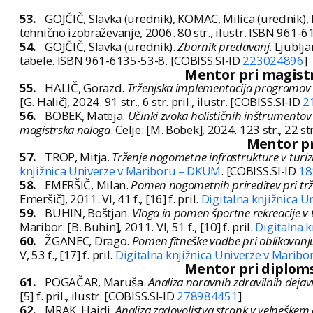
53.
GOJČIČ, Slavka (urednik), KOMAC, Milica (urednik),
tehnično izobraževanje, 2006. 80 str., ilustr. ISBN 961
54.
GOJČIČ, Slavka (urednik).
Zbornik predavanj
. Ljublj
tabele. ISBN 961-6135-53-8. [COBISS.SI-ID
223024896
]
Mentor pri magistrs
55.
HALIČ, Gorazd.
Trženjska implementacija programov u
[G. Halič], 2024. 91 str., 6 str. pril., ilustr. [COBISS.SI-ID
2
56.
BOBEK, Mateja.
Učinki zvoka holističnih inštrumentov
magistrska naloga
. Celje: [M. Bobek], 2024. 123 str., 22 str
Mentor pr
57.
TROP, Mitja.
Trženje nogometne infrastrukture v turi
knjižnica Univerze v Mariboru – DKUM
. [COBISS.SI-ID
18
58.
EMERŠIČ, Milan.
Pomen nogometnih prireditev pri trže
Emeršič], 2011. VI, 41 f., [16] f. pril.
Digitalna knjižnica 
59.
BUHIN, Boštjan.
Vloga in pomen športne rekreacije v 
Maribor: [B. Buhin], 2011. VI, 51 f., [10] f. pril.
Digitalna 
60.
ŽGANEC, Drago.
Pomen fitneške vadbe pri oblikovanj
V, 53 f., [17] f. pril.
Digitalna knjižnica Univerze v Marib
Mentor pri diplomsk
61.
POGAČAR, Maruša.
Analiza naravnih zdravilnih deja
[5] f. pril., ilustr. [COBISS.SI-ID
278984451
]
62.
MRAK, Hajdi.
Analiza zadovoljstva strank v velneškem