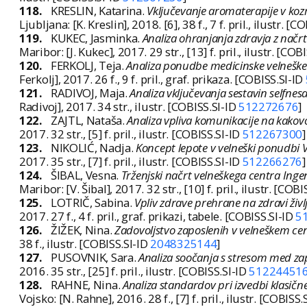
118.
KRESLIN, Katarina.
Vključevanje aromaterapije v ko
Ljubljana: [K. Kreslin], 2018. [6], 38 f., 7 f. pril., ilustr. [
119.
KUKEC, Jasminka.
Analiza ohranjanja zdravja z načrt
Maribor: [J. Kukec], 2017. 29 str., [13] f. pril., ilustr. [COB
120.
FERKOLJ, Teja.
Analiza ponudbe medicinske velneške d
Ferkolj], 2017. 26 f., 9 f. pril., graf. prikaza. [COBISS.SI-ID
121.
RADIVOJ, Maja.
Analiza vključevanja sestavin selfne
Radivoj], 2017. 34 str., ilustr. [COBISS.SI-ID
512272676
]
122.
ZAJTL, Nataša.
Analiza vpliva komunikacije na kakovo
2017. 32 str., [5] f. pril., ilustr. [COBISS.SI-ID
512267300
]
123.
NIKOLIĆ, Nadja.
Koncept lepote v velneški ponudbi
2017. 35 str., [7] f. pril., ilustr. [COBISS.SI-ID
512266276
]
124.
ŠIBAL, Vesna.
Trženjski načrt velneškega centra Inge
Maribor: [V. Šibal], 2017. 32 str., [10] f. pril., ilustr. [COB
125.
LOTRIČ, Sabina.
Vpliv zdrave prehrane na zdravi živl
2017. 27 f., 4 f. pril., graf. prikazi, tabele. [COBISS.SI-ID
5
126.
ŽIŽEK, Nina.
Zadovoljstvo zaposlenih v velneškem cent
38 f., ilustr. [COBISS.SI-ID
2048325144
]
127.
PUSOVNIK, Sara.
Analiza soočanja s stresom med za
2016. 35 str., [25] f. pril., ilustr. [COBISS.SI-ID
51224451
128.
RAHNE, Nina.
Analiza standardov pri izvedbi klasičn
Vojsko: [N. Rahne], 2016. 28 f., [7] f. pril., ilustr. [COBISS.