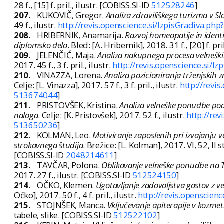
28 f., [15] f. pril., ilustr. [COBISS.SI-ID
512528246
]
207.
KUKOVIČ, Gregor.
Analiza zdraviliškega turizma v S
49 f., ilustr.
http://revis.openscience.si/IzpisGradiva.ph
208.
HRIBERNIK, Anamarija.
Razvoj homeopatije in identi
diplomsko delo
. Bled: [A. Hribernik], 2018. 31 f., [20] f. p
209.
JELENČIĆ, Maja.
Analiza nakupnega procesa velnešk
2017. 45 f., 3 f. pril., ilustr.
http://revis.openscience.si/I
210.
VINAZZA, Lorena.
Analiza pozicioniranja trženjskih
Celje: [L. Vinazza], 2017. 57 f., 3 f. pril., ilustr.
http://revi
513674044
]
211.
PRISTOVŠEK, Kristina.
Analiza velneške ponudbe podj
naloga
. Celje: [K. Pristovšek], 2017. 52 f., ilustr.
http://re
513650236
]
212.
KOLMAN, Leo.
Motiviranje zaposlenih pri izvajanju v
strokovnega študija
. Brežice: [L. Kolman], 2017. VI, 52, II st
[COBISS.SI-ID
2048214611
]
213.
TAVČAR, Polona.
Oblikovanje velneške ponudbe na Tu
2017. 27 f., ilustr. [COBISS.SI-ID
512524150
]
214.
OČKO, Klemen.
Ugotavljanje zadovoljstva gostov z v
Očko], 2017. 50 f., 4 f. pril., ilustr.
http://revis.openscien
215.
STOJNŠEK, Manca.
Vključevanje apiterapije v kozmet
tabele, slike. [COBISS.SI-ID
512522102
]