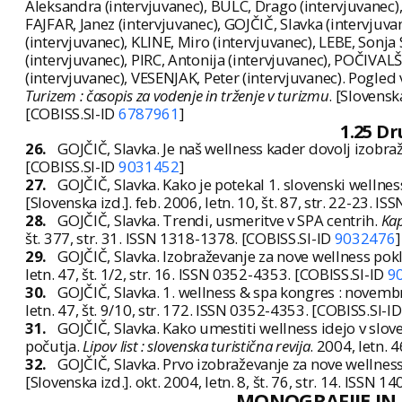
Aleksandra (intervjuvanec), BULC, Drago (intervjuvanec),
FAJFAR, Janez (intervjuvanec), GOJČIČ, Slavka (intervju
(intervjuvanec), KLINE, Miro (intervjuvanec), LEBE, Sonja
(intervjuvanec), PIRC, Antonija (intervjuvanec), POČIVALŠ
(intervjuvanec), VESENJAK, Peter (intervjuvanec). Pogled v p
Turizem : časopis za vodenje in trženje v turizmu
. [Slovensk
[COBISS.SI-ID
6787961
]
1.25 Dr
26.
GOJČIČ, Slavka. Je naš wellness kader dovolj izobra
[COBISS.SI-ID
9031452
]
27.
GOJČIČ, Slavka. Kako je potekal 1. slovenski wellne
[Slovenska izd.]. feb. 2006, letn. 10, št. 87, str. 22-23. 
28.
GOJČIČ, Slavka. Trendi, usmeritve v SPA centrih.
Kap
št. 377, str. 31. ISSN 1318-1378. [COBISS.SI-ID
9032476
]
29.
GOJČIČ, Slavka. Izobraževanje za nove wellness poklic
letn. 47, št. 1/2, str. 16. ISSN 0352-4353. [COBISS.SI-ID
9
30.
GOJČIČ, Slavka. 1. wellness & spa kongres : novemb
letn. 47, št. 9/10, str. 172. ISSN 0352-4353. [COBISS.SI-I
31.
GOJČIČ, Slavka. Kako umestiti wellness idejo v slo
počutja.
Lipov list : slovenska turistična revija
. 2004, letn. 
32.
GOJČIČ, Slavka. Prvo izobraževanje za nove wellness 
[Slovenska izd.]. okt. 2004, letn. 8, št. 76, str. 14. ISSN
MONOGRAFIJE IN