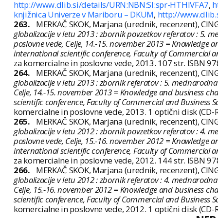
http://www.dlib.si/details/URN:NBN:SI:spr-HTHIVFA7
,
h
knjižnica Univerze v Mariboru – DKUM
,
http://www.dlib.
263.
MERKAČ SKOK, Marjana (urednik, recenzent), CING
globalizacije v letu 2013 : zbornik povzetkov referatov : 5
poslovne vede, Celje, 14.-15. november 2013 = Knowledge and
international scientific conference, Faculty of Commercial 
za komercialne in poslovne vede, 2013. 107 str. ISBN 9
264.
MERKAČ SKOK, Marjana (urednik, recenzent), CING
globalizacije v letu 2013 : zbornik referatov : 5. mednarod
Celje, 14.-15. november 2013 = Knowledge and business chall
scientific conference, Faculty of Commercial and Business 
komercialne in poslovne vede, 2013. 1 optični disk (CD
265.
MERKAČ SKOK, Marjana (urednik, recenzent), CING
globalizacije v letu 2012 : zbornik povzetkov referatov : 4
poslovne vede, Celje, 15.-16. november 2012 = Knowledge and
international scientific conference, Faculty of Commercial 
za komercialne in poslovne vede, 2012. 144 str. ISBN 9
266.
MERKAČ SKOK, Marjana (urednik, recenzent), CING
globalizacije v letu 2012 : zbornik referatov : 4. mednarod
Celje, 15.-16. november 2012 = Knowledge and business chall
scientific conference, Faculty of Commercial and Business 
komercialne in poslovne vede, 2012. 1 optični disk (CD