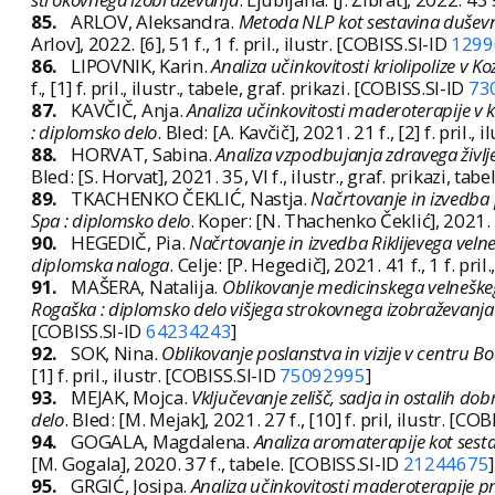
85.
ARLOV, Aleksandra.
Metoda NLP kot sestavina duševneg
Arlov], 2022. [6], 51 f., 1 f. pril., ilustr. [COBISS.SI-ID
1299
86.
LIPOVNIK, Karin.
Analiza učinkovitosti kriolipolize v
f., [1] f. pril., ilustr., tabele, graf. prikazi. [COBISS.SI-ID
73
87.
KAVČIČ, Anja.
Analiza učinkovitosti maderoterapije v 
: diplomsko delo
. Bled: [A. Kavčič], 2021. 21 f., [2] f. pril.,
88.
HORVAT, Sabina.
Analiza vzpodbujanja zdravega življe
Bled: [S. Horvat], 2021. 35, VI f., ilustr., graf. prikazi, ta
89.
TKACHENKO ČEKLIĆ, Nastja.
Načrtovanje in izvedba 
Spa : diplomsko delo
. Koper: [N. Thachenko Čeklić], 2021. [5]
90.
HEGEDIČ, Pia.
Načrtovanje in izvedba Riklijevega vel
diplomska naloga
. Celje: [P. Hegedič], 2021. 41 f., 1 f. pril
91.
MAŠERA, Natalija.
Oblikovanje medicinskega velneškeg
Rogaška : diplomsko delo višjega strokovnega izobraževanja
[COBISS.SI-ID
64234243
]
92.
SOK, Nina.
Oblikovanje poslanstva in vizije v centru Bo
[1] f. pril., ilustr. [COBISS.SI-ID
75092995
]
93.
MEJAK, Mojca.
Vključevanje zelišč, sadja in ostalih d
delo
. Bled: [M. Mejak], 2021. 27 f., [10] f. pril, ilustr. [CO
94.
GOGALA, Magdalena.
Analiza aromaterapije kot sest
[M. Gogala], 2020. 37 f., tabele. [COBISS.SI-ID
21244675
]
95.
GRGIĆ, Josipa.
Analiza učinkovitosti maderoterapije pri