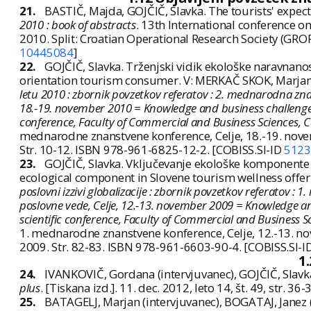
21.
BASTIČ, Majda, GOJČIČ, Slavka. The tourists' expec
2010 : book of abstracts
. 13th International conference on
2010. Split: Croatian Operational Research Society (GRORS
10445084
]
22.
GOJČIČ, Slavka. Trženjski vidik ekološke naravnanos
orientation tourism consumer. V: MERKAČ SKOK, Marjana 
letu 2010 : zbornik povzetkov referatov : 2. mednarodna zna
18.-19. november 2010 = Knowledge and business challenge of 
conference, Faculty of Commercial and Business Sciences, 
mednarodne znanstvene konference, Celje, 18.-19. novem
Str. 10-12. ISBN 978-961-6825-12-2. [COBISS.SI-ID
5123
23.
GOJČIČ, Slavka. Vključevanje ekološke komponente 
ecological component in Slovene tourism wellness offer
poslovni izzivi globalizacije : zbornik povzetkov referatov 
poslovne vede, Celje, 12.-13. november 2009 = Knowledge and 
scientific conference, Faculty of Commercial and Business 
1. mednarodne znanstvene konference, Celje, 12.-13. no
2009. Str. 82-83. ISBN 978-961-6603-90-4. [COBISS.SI-I
1
24.
IVANKOVIČ, Gordana (intervjuvanec), GOJČIČ, Slavka 
plus
. [Tiskana izd.]. 11. dec. 2012, leto 14, št. 49, str. 
25.
BATAGELJ, Marjan (intervjuvanec), BOGATAJ, Janez 