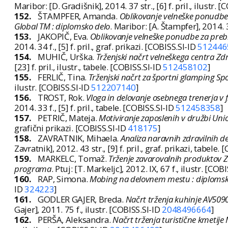
Maribor: [D. Gradišnik], 2014. 37 str., [6] f. pril., ilustr. 
152.
ŠTAMPFER, Amanda.
Oblikovanje velneške ponudbe 
Global TM : diplomsko delo
. Maribor: [A. Štampfer], 2014. 38
153.
JAKOPIČ, Eva.
Oblikovanje velneške ponudbe za prebi
2014. 34 f., [5] f. pril., graf. prikazi. [COBISS.SI-ID
512446
154.
MUHIČ, Urška.
Trženjski načrt velneškega centra Z
[23] f. pril., ilustr., tabele. [COBISS.SI-ID
512458102
]
155.
FERLIČ, Tina.
Trženjski načrt za športni glamping Spo
ilustr. [COBISS.SI-ID
512207140
]
156.
TROST, Rok.
Vloga in delovanje osebnega trenerja v 
2014. 33 f., [5] f. pril., tabele. [COBISS.SI-ID
512458358
]
157.
PETRIČ, Mateja.
Motiviranje zaposlenih v družbi Unio
grafični prikazi. [COBISS.SI-ID
418175
]
158.
ZAVRATNIK, Mihaela.
Analiza naravnih zdravilnih d
Zavratnik], 2012. 43 str., [9] f. pril., graf. prikazi, tabele.
159.
MARKELC, Tomaž.
Trženje zavarovalnih produktov Z
programa
. Ptuj: [T. Markeljc], 2012. IX, 67 f., ilustr. [COB
160.
RAP, Simona.
Mobing na delovnem mestu : diplomsk
ID
324223
]
161.
GODLER GAJER, Breda.
Načrt trženja kuhinje AV509
Gajer], 2011. 75 f., ilustr. [COBISS.SI-ID
2048496664
]
162.
PERŠA, Aleksandra.
Načrt trženja turistične kmetije