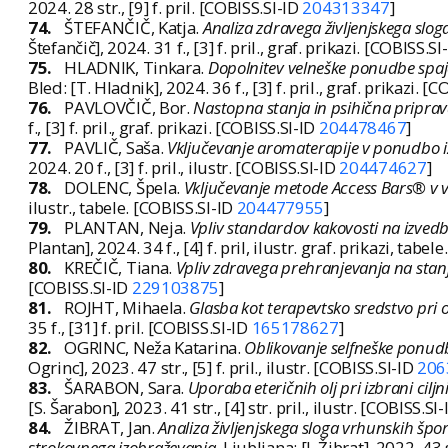
2024. 28 str., [9] f. pril. [COBISS.SI-ID
204313347
]
74.
ŠTEFANČIČ, Katja.
Analiza zdravega življenjskega sloga
Štefančič], 2024. 31 f., [3] f. pril., graf. prikazi. [COBISS.SI
75.
HLADNIK, Tinkara.
Dopolnitev velneške ponudbe spaje
Bled: [T. Hladnik], 2024. 36 f., [3] f. pril., graf. prikazi. [
76.
PAVLOVČIČ, Bor.
Nastopna stanja in psihična priprav
f., [3] f. pril., graf. prikazi. [COBISS.SI-ID
204478467
]
77.
PAVLIČ, Saša.
Vključevanje aromaterapije v ponudbo i
2024. 20 f., [3] f. pril., ilustr. [COBISS.SI-ID
204474627
]
78.
DOLENC, Špela.
Vključevanje metode Access Bars® v 
ilustr., tabele. [COBISS.SI-ID
204477955
]
79.
PLANTAN, Neja.
Vpliv standardov kakovosti na izvedb
Plantan], 2024. 34 f., [4] f. pril, ilustr. graf. prikazi, tabe
80.
KREČIČ, Tiana.
Vpliv zdravega prehranjevanja na stanj
[COBISS.SI-ID
229103875
]
81.
ROJHT, Mihaela.
Glasba kot terapevtsko sredstvo pri
35 f., [31] f. pril. [COBISS.SI-ID
165178627
]
82.
OGRINC, Neža Katarina.
Oblikovanje selfneške ponudb
Ogrinc], 2023. 47 str., [5] f. pril., ilustr. [COBISS.SI-ID
206
83.
ŠARABON, Sara.
Uporaba eteričnih olj pri izbrani cilj
[S. Šarabon], 2023. 41 str., [4] str. pril., ilustr. [COBISS.SI
84.
ŽIBRAT, Jan.
Analiza življenjskega sloga vrhunskih špor
strokovnega izobraževanja
. Ljubljana: [J. Žibrat], 2022. 43 s