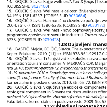
14.
GOJČIČ, Slavka. Kaj je wellness?.
Svet & ljudje
. [Tiska
[COBISS.SI-ID
9027100
]
15.
GOJČIČ, Slavka. Wellness je celostni življenjski slog 
34. ISSN 1581-6257. [COBISS.SI-ID
9030684
]
16.
GOJČIČ, Slavka. Harmonično človekovo počutje : we
2004, str. 6-7. ISSN 1580-6235. [COBISS.SI-ID
9030172
]
17.
GOJČIČ, Slavka. Wellness - novo pojmovanje zdravja 
programov v poslovnem svetu in industriji.
Zdravo : stil 
6235. [COBISS.SI-ID
9030428
]
1.08 Objavljeni znan
18.
BASTIČ, Majda, GOJČIČ, Slavka. The expectations of
Koper: Edukator, 2010. [11] str. ISBN 978-961-92917-0-
19.
GOJČIČ, Slavka. Trženjski vidik ekološke naravnanos
orientation tourism consumer. V: MERKAČ SKOK, Marjana 
letu 2010 : zbornik referatov : 2. mednarodna znanstvena kon
18.-19. november 2010 = Knowledge and business challenge o
scientific conference, Faculty of Commercial and Business S
komercialne in poslovne vede, 2010. Str. 65-72. ISBN 9
20.
GOJČIČ, Slavka. Vključevanje ekološke komponente 
ecological component in Slovene tourism wellness offer
poslovni izzivi globalizacije : zbornik referatov = Knowledge
Fakulteta za komercialne in poslovne vede, 2009. Str. 
1.12 Objavljeni povzetek z