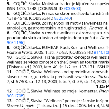
5.
GOJČIČ, Slavka. Motiviran kader je ključen za uspeš
ISSN 1318-1548. [COBISS.SI-ID
9033500
]
6.
GOJČIČ, Slavka. Pri nas še skromno število turističn
1318-1548. [COBISS.SI-ID
8525340
]
7.
GOJČIČ, Slavka. Zdravje vodilni motiv za wellness na p
etnoloških, gastronomskih in drugih tradicij.
Finance
. 4
8.
GOJČIČ, Slavka. V trendu: wellness oziroma spa turi
poudarjala skrb za lastno zdravje in dobro počutje.
Fina
9031196
]
9.
GOJČIČ, Slavka, RUMBAK, Rudi. Kur- und Wellness-
Politik & Praxis
. 2005, 1, str. 72-83. [COBISS.SI-ID
811010
10.
GOJČIČ, Slavka. Tržna potrditev koncepta wellness 
wellness services concept on the Slovenian tourist mark
[Tiskana izd.]. 2003, letn. 49, št. 1/2, str. 157-171. ISS
11.
GOJČIČ, Slavka. Wellness - od opredelitve osnovnih 
slovenskem trgu : celovita predstavitev wellnessa.
Turize
7, št. 57/58, str. 12-13, 2003, letn. 7, št. 59, str. 14, 2003
1.05 
12.
GOJČIČ, Slavka. Wellness po moje : komentar.
Finan
9031708
]
13.
GOJČIČ, Slavka. "Wellness" po moje : ženske in šport 
Slovenskih novic
. [Tiskana izd.]. 15 dec. 2005, letn. 4, št