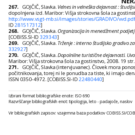
NER
267.
GOJČIČ, Slavka.
Velnes in velneška dejavnost : študi
dopolnjena izd. Maribor: Višja strokovna šola za gosti
http://www.vsgt-mb.si/images/stories/GRADIVO/vvd.pd
ID
281517312
]
268.
GOJČIČ, Slavka.
Organizacija in menedžment podjet
[COBISS.SI-ID
329343
]
269.
GOJČIČ, Slavka.
Trženje : interno študijsko gradivo
332927
]
270.
GOJČIČ, Slavka.
Dopolnilne turistične dejavnosti. Uvo
Maribor: Višja strokovna šola za gostinstvo, 2008. 19 st
271.
GOJČIČ, Slavka (intervjuvanec). Človek mora ponosno
počitnikovanja, torej ni le ponudba za tiste, ki imajo den
ISSN 0350-4972. [COBISS.SI-ID
22480440
]
Izbrani format bibliografske enote: ISO 690
Razvrščanje bibliografskih enot: tipologija, leto - padajoče, naslov
Vir bibliografskih zapisov: vzajemna baza podatkov COBISS.SI/COBIB