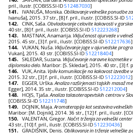
pril., ilustr. [COBISS.SI-ID
512487030
]
141.
IVANUŠA, Monika.
Oblikovanje velneške ponudbe za 
Ivanuša], 2015. 37 str., [8] f. pril., ilustr. [COBISS.SI-ID
51
142.
CINK, Saša.
Obvladovanje celovite kakovosti v gorsk
40 str., [8] f. pril., ilustr. [COBISS.SI-ID
512223268
]
143.
MASTNAK, Anamarija.
Vključenost ajurvede v veln
2015. 45 str., [3] f. pril., ilustr. [COBISS.SI-ID
512217636
]
144.
VUKAN, Nuša.
Vključevanje joge v ajurvedske progra
Vukan], 2015. 43 str. [COBISS.SI-ID
512218404
]
145.
SKLEDAR, Suzana.
Vključevanje naravne kozmetike v
diplomsko delo
. Maribor: [S. Skledar], 2015. 40 str., [3] f. 
146.
VUK, Anita.
Vpliv komunikacije na kakovost izvedbe v
2015. 32 str., [3] f. pril., ilustr. [COBISS.SI-ID
512223012
]
147.
EGGER, Urška.
Analiza razširjenosti tajskih masaž me
Egger], 2014. 35 str., ilustr. [COBISS.SI-ID
512212004
]
148.
HOJS, Tjaša.
Analiza talasoterapevtskih centrov v Slov
[COBISS.SI-ID
512211748
]
149.
DOJNIK, Maja.
Aromaterapija kot sestavina velneški
Maribor: [M. Dojnik], 2014. 36 str., [12] f. pril., ilustr. [C
150.
VALENTAN, Gregor.
Načrt trženja za velneški cente
43 str., [10] f. pril., ilustr. [COBISS.SI-ID
512230436
]
151.
GRADIŠNIK, Denis.
Oblikovanje in trženje velneške 