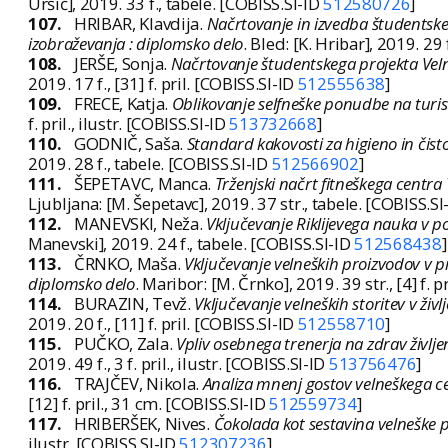
Uršič], 2019. 33 f., tabele. [COBISS.SI-ID
512580726
]
107.
HRIBAR, Klavdija.
Načrtovanje in izvedba študentske
izobraževanja : diplomsko delo
. Bled: [K. Hribar], 2019. 29 f
108.
JERŠE, Sonja.
Načrtovanje študentskega projekta Vel
2019. 17 f., [31] f. pril. [COBISS.SI-ID
512555638
]
109.
FRECE, Katja.
Oblikovanje selfneške ponudbe na turis
f. pril., ilustr. [COBISS.SI-ID
513732668
]
110.
GODNIČ, Saša.
Standard kakovosti za higieno in čis
2019. 28 f., tabele. [COBISS.SI-ID
512566902
]
111.
ŠEPETAVC, Manca.
Trženjski načrt fitneškega centra 
Ljubljana: [M. Šepetavc], 2019. 37 str., tabele. [COBISS.SI
112.
MANEVSKI, Neža.
Vključevanje Riklijevega nauka v 
Manevski], 2019. 24 f., tabele. [COBISS.SI-ID
512568438
]
113.
ČRNKO, Maša.
Vključevanje velneških proizvodov v p
diplomsko delo
. Maribor: [M. Črnko], 2019. 39 str., [4] f. p
114.
BURAZIN, Tevž.
Vključevanje velneških storitev v živl
2019. 20 f., [11] f. pril. [COBISS.SI-ID
512558710
]
115.
PUČKO, Zala.
Vpliv osebnega trenerja na zdrav življe
2019. 49 f., 3 f. pril., ilustr. [COBISS.SI-ID
513756476
]
116.
TRAJČEV, Nikola.
Analiza mnenj gostov velneškega ce
[12] f. pril., 31 cm. [COBISS.SI-ID
512559734
]
117.
HRIBERŠEK, Nives.
Čokolada kot sestavina velneške 
ilustr. [COBISS.SI-ID
512307236
]