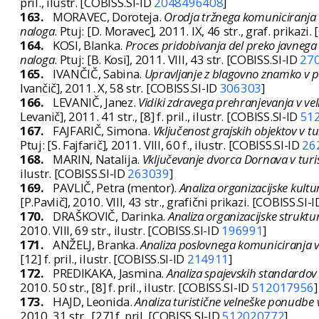
pril., ilustr. [COBISS.SI-ID
2048496408
]
163.
MORAVEC, Doroteja.
Orodja tržnega komuniciranja pr
naloga
. Ptuj: [D. Moravec], 2011. IX, 46 str., graf. prikazi
164.
KOSI, Blanka.
Proces pridobivanja del preko javnega n
naloga
. Ptuj: [B. Kosi], 2011. VIII, 43 str. [COBISS.SI-ID
27
165.
IVANČIČ, Sabina.
Upravljanje z blagovno znamko v p
Ivančič], 2011. X, 58 str. [COBISS.SI-ID
306303
]
166.
LEVANIČ, Janez.
Vidiki zdravega prehranjevanja v ve
Levanič], 2011. 41 str., [8] f. pril., ilustr. [COBISS.SI-ID
51
167.
FAJFARIČ, Simona.
Vključenost grajskih objektov v
Ptuj: [S. Fajfarič], 2011. VIII, 60 f., ilustr. [COBISS.SI-ID
26
168.
MARIN, Natalija.
Vključevanje dvorca Dornava v tur
ilustr. [COBISS.SI-ID
263039
]
169.
PAVLIČ, Petra (mentor).
Analiza organizacijske kultu
[P.Pavlič], 2010. VIII, 43 str., grafični prikazi. [COBISS.SI-
170.
DRAŠKOVIČ, Darinka.
Analiza organizacijske strukt
2010. VIII, 69 str., ilustr. [COBISS.SI-ID
196991
]
171.
ANŽELJ, Branka.
Analiza poslovnega komuniciranja v
[12] f. pril., ilustr. [COBISS.SI-ID
214911
]
172.
PREDIKAKA, Jasmina.
Analiza spajevskih standardov 
2010. 50 str., [8] f. pril., ilustr. [COBISS.SI-ID
512017956
]
173.
HAJD, Leonida.
Analiza turistične velneške ponudbe v
2010. 31 str., [27] f. pril. [COBISS.SI-ID
512020772
]