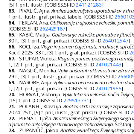
[5] f. pril., ilustr. [COBISS.SI-ID
241121283
]
63.
PIVALIĆ, Ajna.
Analiza zadovoljstva uporabnikov v druž
f. pril., ilustr., graf. prikazi, tabele. [COBISS.SI-ID
266010
64.
FERLAN, Ana.
Oblikovanje trajnostne velneške ponudb
[COBISS.SI-ID
262429187
]
65.
KABIĆ, Matija.
Oblikovanje velneške ponudbe v fitneš
30 f., [3] f. pril., graf. prikazi. [COBISS.SI-ID
264012547
]
66.
KOCI, Iza.
Vloga in pomen čuječnosti, meditacij, sprošč
Koci], 2025. 33 f., [3] f. pril., graf. prikazi. [COBISS.SI-ID
2
67.
STUPAR, Violeta.
Vloga in pomen pozitivnega razmišl
f., [2] f. pril., graf. prikazi. [COBISS.SI-ID
241021443
]
68.
NAGLIČ, Monika.
Vpliv duševnih aktivnosti na zdrav ži
29 f., [3] f. pril., ilustr., graf. prikazi. [COBISS.SI-ID
26600
69.
NAROBE, Anja.
Vpliv solnih aerosolov na celostno do
f., [2] f. pril., graf. prikazi. [COBISS.SI-ID
241021955
]
70.
HORVAT, Viktorija.
Vpliv teka na velneški način življe
[15] f. pril. [COBISS.SI-ID
229513731
]
71.
POLANEC, Klavdija.
Analiza skrbi za zdravje zaposleni
2024. 25 f., [9] f. pril, ilustr., graf. prikazi. [COBISS.SI-ID
2
72.
PIRNAT, Tjaša.
Analiza velneškega življenjskega sloga
diplomsko delo višjega strokovnega izobraževanja
. Šoštanj:
73.
ZUPANČIČ, Jakob.
Analiza velneškega življenjskega sl