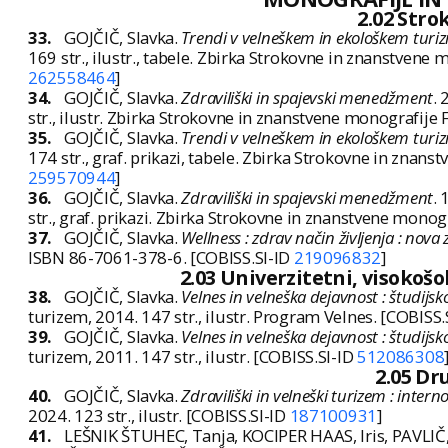
2.02 Str
33.
GOJČIČ, Slavka.
Trendi v velneškem in ekološkem turi
169 str., ilustr., tabele. Zbirka Strokovne in znanstven
262558464
]
34.
GOJČIČ, Slavka.
Zdraviliški in spajevski menedžment
. 
str., ilustr. Zbirka Strokovne in znanstvene monografij
35.
GOJČIČ, Slavka.
Trendi v velneškem in ekološkem turi
174 str., graf. prikazi, tabele. Zbirka Strokovne in zna
259570944
]
36.
GOJČIČ, Slavka.
Zdraviliški in spajevski menedžment
. 
str., graf. prikazi. Zbirka Strokovne in znanstvene mon
37.
GOJČIČ, Slavka.
Wellness : zdrav način življenja : nova
ISBN 86-7061-378-6. [COBISS.SI-ID
219096832
]
2.03 Univerzitetni, visokošol
38.
GOJČIČ, Slavka.
Velnes in velneška dejavnost : študijsk
turizem, 2014. 147 str., ilustr. Program Velnes. [COBISS.
39.
GOJČIČ, Slavka.
Velnes in velneška dejavnost : študijsk
turizem, 2011. 147 str., ilustr. [COBISS.SI-ID
512086308
2.05 Dr
40.
GOJČIČ, Slavka.
Zdraviliški in velneški turizem : intern
2024. 123 str., ilustr. [COBISS.SI-ID
187100931
]
41.
LEŠNIK ŠTUHEC, Tanja, KOCIPER HAAS, Iris, PAVLIČ, 