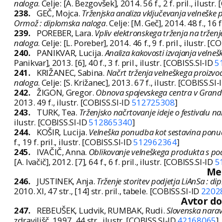
naloga
. Celje: [A. Bezgovšek], 2014. 56 f., 2 f. pril., ilustr
238.
GEČ, Mojca.
Trženjska analiza vključevanja velneške
Ormož : diplomska naloga
. Celje: [M. Geč], 2014. 48 f., 16 f
239.
POREBER, Lara.
Vpliv elektronskega trženja na tržen
naloga
. Celje: [L. Poreber], 2014. 46 f., 9 f. pril., ilustr. [
240.
PANIKVAR, Lucija.
Analiza kakovosti izvajanja velne
Panikvar], 2013. [6], 40 f., 3 f. pril., ilustr. [COBISS.SI-ID
5
241.
KRIŽANEC, Sabina.
Načrt trženja velneškega proizvod
naloga
. Celje: [S. Križanec], 2013. 67 f., ilustr. [COBISS.SI
242.
ŽIGON, Gregor.
Obnova spajevskega centra v Grand 
2013. 49 f., ilustr. [COBISS.SI-ID
512725308
]
243.
TURK, Tea.
Trženjsko načrtovanje ideje o festivalu n
ilustr. [COBISS.SI-ID
512865340
]
244.
KOŠIR, Lucija.
Velneška ponudba kot sestavina ponudb
f., 19 f. pril., ilustr. [COBISS.SI-ID
512962364
]
245.
IVAČIČ, Anna.
Oblikovanje velneškega produkta s po
[A. Ivačič], 2012. [7], 64 f., 6 f. pril., ilustr. [COBISS.SI-ID
5
Me
246.
JUSTINEK, Anja.
Trženje storitev podjetja LiAnSa : 
2010. XI, 47 str., [14] str. pril., tabele. [COBISS.SI-ID
2202
Avtor d
247.
REBEUŠEK, Ludvik, RUMBAK, Rudi.
Slovenska narav
zdravilišč, 1997. 44 str., ilustr. [COBISS.SI-ID
42168065
]