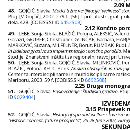
2.09 
48.
GOJČIČ, Slavka.
Model tržne verifikacije "wellness" sto
Ptuj: [V. Gojčič], 2002. 279 f., [56] f. pril., ilustr., gra
dela, 428. [COBISS.SI-ID
6452508
]
2.12 Končno poro
49.
LEBE, Sonja Sibila, BLAŽIČ, Polona, ALEKSIČ, Valent
Gorazd, GRUBER, Christopher, GUNČAR, Barbara, HABJANI
MARKOVIĆ, Suzana, MILFELNER, Borut, RUMBAK, Rudi.
in izdelava gradiva za implementacijo : končno poročilo
. Ma
študije, Znanstveni inštitut za regionalni razvoj pri Uni
50.
LEBE, Sonja Sibila, GOJČIČ, Slavka, MILINKOVIĆ, Ir
BLAŽIČ, Polona, KEUC, Boris.
Analiza obstoječih in razvijaj
Center za interdisciplinarne in multidisciplinarne raziska
Mariboru, 2003. 59 f. [COBISS.SI-ID
8692508
]
2.25 Druge monograf
51.
GOJČIČ, Slavka.
Poslovodenje : študijsko gradivo
. Ptuj
ID
9029404
]
IZVEDENA
3.15 Prispevek 
52.
GOJČIČ, Slavka.
History of spa and wellness tourism i
"Historic concept, future prospects", 25-28 June 2007, Hung
SEKUND