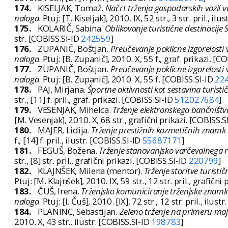
174.
KISELJAK, Tomaž.
Načrt trženja gospodarskih vozil v
naloga
. Ptuj: [T. Kiseljak], 2010. IX, 52 str., 3 str. pril., il
175.
KOLARIČ, Sabina.
Oblikovanje turistične destinacije
str. [COBISS.SI-ID
242559
]
176.
ZUPANIČ, Boštjan.
Preučevanje poklicne izgorelosti
naloga
. Ptuj: [B. Zupanič], 2010. X, 55 f., graf. prikazi. [C
177.
ZUPANIČ, Boštjan.
Preučevanje poklicne izgorelosti
naloga
. Ptuj: [B. Zupanič], 2010. X, 55 f. [COBISS.SI-ID
22
178.
PAJ, Mirjana.
Športne aktivnosti kot sestavina turisti
str., [11] f. pril., graf. prikazi. [COBISS.SI-ID
512027684
]
179.
VESENJAK, Mihelca.
Trženje elektronskega bančništ
[M. Vesenjak], 2010. X, 68 str., grafični prikazi. [COBISS.S
180.
MAJER, Lidija.
Trženje prestižnih kozmetičnih znamk -
f., [14] f. pril., ilustr. [COBISS.SI-ID
55687171
]
181.
FEGUŠ, Božena.
Trženje stanovanjsko varčevalnega 
str., [8] str. pril., grafični prikazi. [COBISS.SI-ID
220799
]
182.
KLAJNŠEK, Milena (mentor).
Trženje storitve turisti
Ptuj: [M. Klajnšek], 2010. IX, 59 str., 12 str. pril., grafičn
183.
ČUŠ, Irena.
Trženjsko komuniciranje trženjske znamk
naloga
. Ptuj: [I. Čuš], 2010. [IX], 72 str., 12 str. pril., ilus
184.
PLANINC, Sebastijan.
Zeleno trženje na primeru maj
2010. X, 43 str., ilustr. [COBISS.SI-ID
198783
]