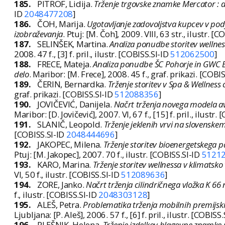
185.
PITROF, Lidija.
Trženje trgovske znamke Mercator : 
ID
2048477208
]
186.
ČOH, Marija.
Ugotavljanje zadovoljstva kupcev v pod
izobraževanja
. Ptuj: [M. Čoh], 2009. VIII, 63 str., ilustr. [
187.
SELINŠEK, Martina.
Analiza ponudbe storitev wellnes
2008. 47 f., [3] f. pril., ilustr. [COBISS.SI-ID
512062500
]
188.
FRECE, Mateja.
Analiza ponudbe ŠC Pohorje in GWC Bo
delo
. Maribor: [M. Frece], 2008. 45 f., graf. prikazi. [COBI
189.
ČERIN, Bernardka.
Trženje storitev v Spa & Wellness
graf. prikazi. [COBISS.SI-ID
512088356
]
190.
JOVIČEVIĆ, Danijela.
Načrt trženja novega modela a
Maribor: [D. Jovičević], 2007. VI, 67 f., [15] f. pril., ilustr.
191.
SLANIČ, Leopold.
Trženje jeklenih vrvi na slovenske
[COBISS.SI-ID
2048444696
]
192.
JAKOPEC, Milena.
Trženje storitev bioenergetskega 
Ptuj: [M. Jakopec], 2007. 70 f., ilustr. [COBISS.SI-ID
5121
193.
KARO, Marina.
Trženje storitev wellnessa v klimatsk
VI, 50 f., ilustr. [COBISS.SI-ID
512089636
]
194.
ZORE, Janko.
Načrt trženja cilindričnega vložka K 66
f., ilustr. [COBISS.SI-ID
2048303128
]
195.
ALEŠ, Petra.
Problematika trženja mobilnih premijski
Ljubljana: [P. Aleš], 2006. 57 f., [6] f. pril., ilustr. [COBISS
196.
PLEŠNIK, Helena.
Trženje izdelkov blagovne znamke 