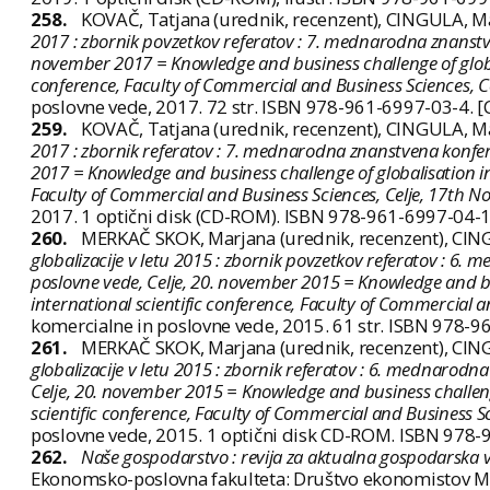
258.
KOVAČ, Tatjana (urednik, recenzent), CINGULA, Ma
2017 : zbornik povzetkov referatov : 7. mednarodna znanstve
november 2017 = Knowledge and business challenge of globalis
conference, Faculty of Commercial and Business Sciences, 
poslovne vede, 2017. 72 str. ISBN 978-961-6997-03-4. [
259.
KOVAČ, Tatjana (urednik, recenzent), CINGULA, Ma
2017 : zbornik referatov : 7. mednarodna znanstvena konfer
2017 = Knowledge and business challenge of globalisation in 
Faculty of Commercial and Business Sciences, Celje, 17th 
2017. 1 optični disk (CD-ROM). ISBN 978-961-6997-04-1
260.
MERKAČ SKOK, Marjana (urednik, recenzent), CING
globalizacije v letu 2015 : zbornik povzetkov referatov : 6
poslovne vede, Celje, 20. november 2015 = Knowledge and bus
international scientific conference, Faculty of Commercial 
komercialne in poslovne vede, 2015. 61 str. ISBN 978-9
261.
MERKAČ SKOK, Marjana (urednik, recenzent), CING
globalizacije v letu 2015 : zbornik referatov : 6. mednarod
Celje, 20. november 2015 = Knowledge and business challenge
scientific conference, Faculty of Commercial and Business 
poslovne vede, 2015. 1 optični disk CD-ROM. ISBN 978-
262.
Naše gospodarstvo : revija za aktualna gospodarska 
Ekonomsko-poslovna fakulteta: Društvo ekonomistov Ma