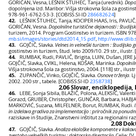
GORIČAN, Vesna, LEŠNIK ŠTUHEC, Tanja (urednik).
Dopol
dopolnjena izd. Maribor: Višja strokovna šola za gostins
978-961-6762-53-3. [COBISS.SI-ID
286682624
]
42.
LEŠNIK ŠTUHEC, Tanja, KOCIPER HAAS, Iris, PAVLIČ, 
GORIČAN, Vesna.
Dopolnilne turistične dejavnosti : študijs
turizem, 2014. Program Gostinstvo in turizem. ISBN 9
mb.si/images/stories/dtd2014_15.pdf
,
http://www.dlib
43.
GOJČIČ, Slavka.
Velnes in velneški turizem : študijsko
gostinstvo in turizem, štud. leto 2009/10. 29 str., ilustr.
44.
RUMBAK, Rudi, PAVLIČ, Brigita, LUIN, Dušan, JERE
GOJČIČ, Slavka, CVIKL, Helena, KOŠAR, Marinka.
Dopolniln
Višja strokovna šola za gostinstvo, 2004. [118] str., ilust
45.
ZUPANČIČ, Vinko, GOJČIČ, Slavka.
Osnove trženja
. L
2002. 200 str., tabele. [COBISS.SI-ID
2358738
]
2.06 Slovar, enciklopedija,
46.
LEBE, Sonja Sibila, BLAŽIČ, Polona, ALEKSIČ, Valent
Gorazd, GRUBER, Christopher, GUNČAR, Barbara, HABJANI
MARKOVIĆ, Suzana, MILFELNER, Borut, RUMBAK, Rudi.
in izdelava gradiva za implementacijo : priročnik za ponudn
raziskave in študije, Znanstveni inštitut za regionalni ra
2.08 Dok
47.
GOJČIČ, Slavka.
Analiza ekološke komponente v kakovost
zvestobo velneških turistov : doktorska disertacija
. Celje: [V