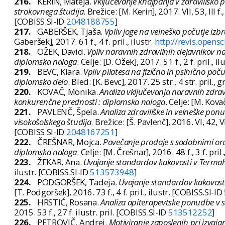
216.
KERIN, Mateja.
Vključevanje knajpanja v zdraviliško
strokovnega študija
. Brežice: [M. Kerin], 2017. VII, 53, III f.
[COBISS.SI-ID
2048188755
]
217.
GABERŠEK, Tjaša.
Vpliv joge na velneško počutje izb
Gaberšek], 2017. 61 f., 4 f. pril., ilustr.
http://revis.opens
218.
OŽEK, David.
Vpliv naravnih zdravilnih dejavnikov na
diplomska naloga
. Celje: [D. Ožek], 2017. 51 f., 2 f. pril., 
219.
BEVC, Klara.
Vpliv pilatesa na fizično in psihično po
diplomsko delo
. Bled: [K. Bevc], 2017. 25 str., 4 str. pril.,
220.
KOVAČ, Monika.
Analiza vključevanja naravnih zdra
konkurenčne prednosti : diplomska naloga
. Celje: [M. Kova
221.
PAVLENČ, Špela.
Analiza zdraviliške in velneške pon
visokošolskega študija
. Brežice: [Š. Pavlenč], 2016. VI, 42, VII
[COBISS.SI-ID
2048167251
]
222.
ČREŠNAR, Mojca.
Povečanje prodaje s sodobnimi oro
diplomska naloga
. Celje: [M. Črešnar], 2016. 48 f., 3 f. pril
223.
ŽEKAR, Ana.
Uvajanje standardov kakovosti v Terma
ilustr. [COBISS.SI-ID
513573948
]
224.
PODGORŠEK, Tadeja.
Uvajanje standardov kakovosti
[T. Podgoršek], 2016. 73 f., 4 f. pril., ilustr. [COBISS.SI-ID
225.
HRSTIĆ, Rosana.
Analiza apiterapevtske ponudbe v s
2015. 53 f., 27 f. ilustr. pril. [COBISS.SI-ID
513512252
]
226.
PETROVIČ, Andrej.
Motiviranje zaposlenih pri izvaj