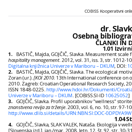
COBISS Kooperativni onlin
dr. Slav
Osebna bibliogra
ČLANKI IN 
1.01 Izvir
1.
BASTIČ, Majda, GOJČIČ, Slavka. Measurement scale f
hospitality management
. 2012, vol. 31, iss. 3, str. 1012
Digitalna knjižnica Univerze v Mariboru – DKUM
, DOI:
1
2.
BASTIČ, Majda, GOJČIČ, Slavka. The ecological motivat
Zoran (ur.).
[KOI 2010
. 13th International conference on o
2010. Zagreb: Croatian Operational Research Society, 201
ISSN 1848-0225.
http://www.hdoi.hr/Dokumenti/Croati
Univerze v Mariboru – DKUM
. [COBISS.SI-ID
10625052
]
3.
GOJČIČ, Slavka. Profil uporabnikov "wellness" storitev
znanstvena revija za trženje
. 2003, vol. 6, no. 10, str. 97-
http://www.dlib.si/details/URN:NBN:SI:DOC-0DPDYA9W
1.04 S
4.
GOJČIČ, Slavka, SLAK VALEK, Nataša. Ekologija v wel
[Slovenska izd.]. jan./mar. 2008, letn. 12, št. 92, str. 3