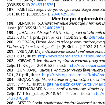
[COBISS.SI-ID
2048311576
]
197.
KMETEC, Sanja.
Trženje novega telefonskega aparata
50 f., ilustr. [COBISS.SI-ID
2048429336
]
Mentor pri diplomskih de
198.
BENCIK, Filip.
Analiza velneške animacije v Termah B
ilustr. [COBISS.SI-ID
224602883
]
199.
JUHA, Lea.
Zdravje kot tržna kategorija pri izbranih 
2025. 60 f., 1 f. pril., graf. prikazi. [COBISS.SI-ID
2484682
200.
KLOBASA, Elmar.
Analiza tržnega komuniciranja ma
Slatine : diplomska naloga
. Celje: [E. Klobasa], 2024. 81 f., 
201.
VRBNJAK, Maja.
Oblikovanje ekološke velneške ponud
2021. 63 f., ilustr.
http://revis.openscience.si/IzpisGrad
202.
KREGAR, Tilen.
Analiza uspešnosti vodenih programo
Celje: [T. Kregar], 2019. 52 f., ilustr.
http://revis.opensci
203.
ŽUNKOVIČ, Klavdija.
Analiza zdravega življenjskega
50 f., 2 f. pril., ilustr.
http://revis.openscience.si/IzpisGr
204.
BEZJAK, Nejc.
Menedžiranje programa športne animaci
2019. V, 41 f.,, ilustr.
Digitalna knjižnica Univerze v Ma
205.
TIFENGRABER, Vlasta.
Analiza promocije zdravja v p
Celje: [V. Tifengraber], 2018. 54 f., 2 f. pril., ilustr.
http://
513707068
]
206.
BEŠTER, Špela.
Analiza standardov kakovosti storitev