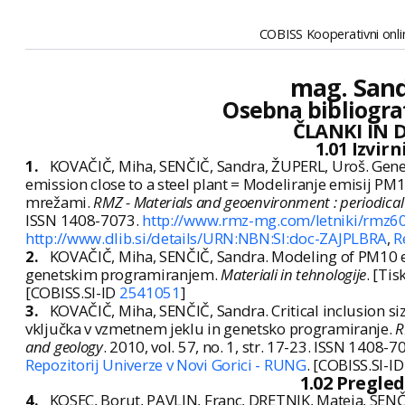
COBISS Kooperativni onlin
mag. Sand
Osebna bibliogra
ČLANKI IN 
1.01 Izvir
1.
KOVAČIČ, Miha, SENČIČ, Sandra, ŽUPERL, Uroš. Gene
emission close to a steel plant = Modeliranje emisij P
mrežami.
RMZ - Materials and geoenvironment : periodical
ISSN 1408-7073.
http://www.rmz-mg.com/letniki/rmz
http://www.dlib.si/details/URN:NBN:SI:doc-ZAJPLBRA
,
R
2.
KOVAČIČ, Miha, SENČIČ, Sandra. Modeling of PM10 
genetskim programiranjem.
Materiali in tehnologije
. [Tis
[COBISS.SI-ID
2541051
]
3.
KOVAČIČ, Miha, SENČIČ, Sandra. Critical inclusion si
vključka v vzmetnem jeklu in genetsko programiranje.
R
and geology
. 2010, vol. 57, no. 1, str. 17-23. ISSN 1408-7
Repozitorij Univerze v Novi Gorici - RUNG
. [COBISS.SI-I
1.02 Pregle
4.
KOSEC, Borut, PAVLIN, Franc, DRETNIK, Mateja, SENČ