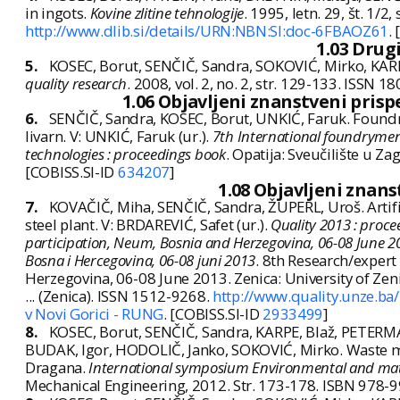
in ingots.
Kovine zlitine tehnologije
. 1995, letn. 29, št. 1/2
http://www.dlib.si/details/URN:NBN:SI:doc-6FBAOZ61
.
1.03 Drug
5.
KOSEC, Borut, SENČIČ, Sandra, SOKOVIĆ, Mirko, KA
quality research
. 2008, vol. 2, no. 2, str. 129-133. ISSN 
1.06 Objavljeni znanstveni pris
6.
SENČIČ, Sandra, KOSEC, Borut, UNKIĆ, Faruk. Found
livarn. V: UNKIĆ, Faruk (ur.).
7th International foundrymen 
technologies : proceedings book
. Opatija: Sveučilište u Z
[COBISS.SI-ID
634207
]
1.08 Objavljeni znan
7.
KOVAČIČ, Miha, SENČIČ, Sandra, ŽUPERL, Uroš. Artifi
steel plant. V: BRDAREVIĆ, Safet (ur.).
Quality 2013 : proce
participation, Neum, Bosnia and Herzegovina, 06-08 June
Bosna i Hercegovina, 06-08 juni 2013
. 8th Research/expert
Herzegovina, 06-08 June 2013. Zenica: University of Zeni
... (Zenica). ISSN 1512-9268.
http://www.quality.unze.b
v Novi Gorici - RUNG
. [COBISS.SI-ID
2933499
]
8.
KOSEC, Borut, SENČIČ, Sandra, KARPE, Blaž, PETE
BUDAK, Igor, HODOLIČ, Janko, SOKOVIĆ, Mirko. Waste ma
Dragana.
International symposium Environmental and mat
Mechanical Engineering, 2012. Str. 173-178. ISBN 978-