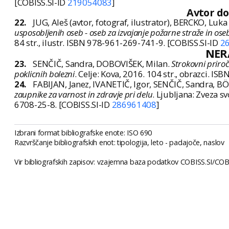
[COBISS.SI-ID
219054083
]
Avtor d
22.
JUG, Aleš (avtor, fotograf, ilustrator), BERCKO, Luka 
usposobljenih oseb - oseb za izvajanje požarne straže in ose
84 str., ilustr. ISBN 978-961-269-741-9. [COBISS.SI-ID
2
NER
23.
SENČIČ, Sandra, DOBOVIŠEK, Milan.
Strokovni priro
poklicnih bolezni
. Celje: Kova, 2016. 104 str., obrazci. 
24.
FABIJAN, Janez, IVANETIČ, Igor, SENČIČ, Sandra, B
zaupnike za varnost in zdravje pri delu
. Ljubljana: Zveza s
6708-25-8. [COBISS.SI-ID
286961408
]
Izbrani format bibliografske enote: ISO 690
Razvrščanje bibliografskih enot: tipologija, leto - padajoče, naslov
Vir bibliografskih zapisov: vzajemna baza podatkov COBISS.SI/COBIB