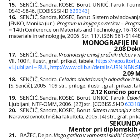
15.
SENČIČ, Sandra, KOSEC, Borut, UNKIĆ, Faruk. Fo
0543-5846. [COBISS.SI-ID
629343
]
16.
SENČIČ, Sandra, KOSEC, Borut. Sistem obvladovanj
JENKO, Monika (ur.).
Program in knjiga povzetkov = Progr
= 14th Conference on Materials and Technology, 16-18 Oc
materiale in tehnologije, 2006. Str. 117. ISBN 961-914
MONOGRAFIJE IN
2.08 Dok
17.
SENČIČ, Sandra.
Vrednotenje emisij prašnih delcev v me
VII, 100 f., ilustr., graf. prikazi, tabele.
https://repozitorij
v Ljubljani – RUL
,
http://www.dlib.si/details/URN:NBN:
2.09 
18.
SENČIČ, Sandra.
Celovito obvladovanje odpadkov iz l
[S. Senčič], 2005. 109 str., priloge, ilustr., graf. prikazi, 
2.12 Končno poro
19.
SENČIČ, Sandra, KOSEC, Borut, UNKIĆ, Faruk.
Celovi
Ljubljani, NTF-OMM, 2006. [22] str. [COBISS.SI-ID
6331
20.
SENČIČ, Sandra, KOSEC, Borut.
Sistem ravnanja z ok
Naravoslovnotehniška fakulteta, 2005. [4] str., graf. prik
SEKUND
Mentor pri diplomskih de
21.
BAŽEC, Dejan.
Vloga gasilca v varnostni službi Canka