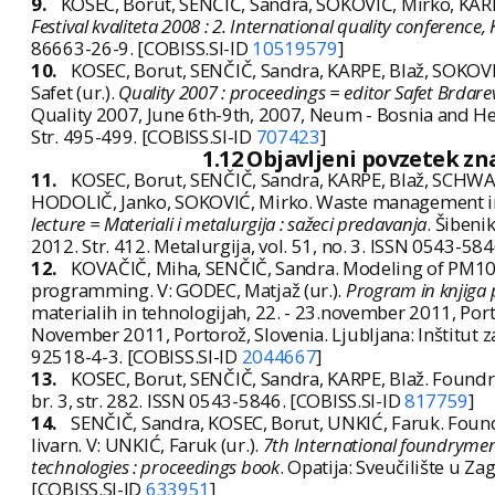
9.
KOSEC, Borut, SENČIČ, Sandra, SOKOVIĆ, Mirko, KAR
Festival kvaliteta 2008 : 2. International quality conference
86663-26-9. [COBISS.SI-ID
10519579
]
10.
KOSEC, Borut, SENČIČ, Sandra, KARPE, Blaž, SOKOV
Safet (ur.).
Quality 2007 : proceedings = editor Safet Brdare
Quality 2007, June 6th-9th, 2007, Neum - Bosnia and Her
Str. 495-499. [COBISS.SI-ID
707423
]
1.12 Objavljeni povzetek z
11.
KOSEC, Borut, SENČIČ, Sandra, KARPE, Blaž, SCHW
HODOLIČ, Janko, SOKOVIĆ, Mirko. Waste management in 
lecture = Materiali i metalurgija : sažeci predavanja
. Šibeni
2012. Str. 412. Metalurgija, vol. 51, no. 3. ISSN 0543-58
12.
KOVAČIČ, Miha, SENČIČ, Sandra. Modeling of PM10 em
programming. V: GODEC, Matjaž (ur.).
Program in knjiga 
materialih in tehnologijah, 22. - 23.november 2011, Po
November 2011, Portorož, Slovenia. Ljubljana: Inštitut z
92518-4-3. [COBISS.SI-ID
2044667
]
13.
KOSEC, Borut, SENČIČ, Sandra, KARPE, Blaž. Found
br. 3, str. 282. ISSN 0543-5846. [COBISS.SI-ID
817759
]
14.
SENČIČ, Sandra, KOSEC, Borut, UNKIĆ, Faruk. Foun
livarn. V: UNKIĆ, Faruk (ur.).
7th International foundrymen 
technologies : proceedings book
. Opatija: Sveučilište u Z
[COBISS.SI-ID
633951
]