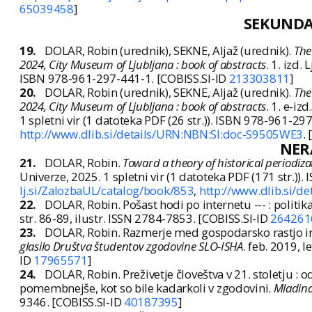
65039458
]
SEKUND
19.
DOLAR, Robin (urednik), SEKNE, Aljaž (urednik).
The
2024, City Museum of Ljubljana : book of abstracts
. 1. izd.
ISBN 978-961-297-441-1. [COBISS.SI-ID
213303811
]
20.
DOLAR, Robin (urednik), SEKNE, Aljaž (urednik).
The
2024, City Museum of Ljubljana : book of abstracts
. 1. e-iz
1 spletni vir (1 datoteka PDF (26 str.)). ISBN 978-961-29
http://www.dlib.si/details/URN:NBN:SI:doc-S9505WE3
.
NER
21.
DOLAR, Robin.
Toward a theory of historical periodiza
Univerze, 2025. 1 spletni vir (1 datoteka PDF (171 str.)
lj.si/ZalozbaUL/catalog/book/853
,
http://www.dlib.si/
22.
DOLAR, Robin. Pošast hodi po internetu --- : politik
str. 86-89, ilustr. ISSN 2784-7853. [COBISS.SI-ID
264261
23.
DOLAR, Robin. Razmerje med gospodarsko rastjo in ž
glasilo Društva študentov zgodovine SLO-ISHA
. feb. 2019, l
ID
17965571
]
24.
DOLAR, Robin. Preživetje človeštva v 21. stoletju : od
pomembnejše, kot so bile kadarkoli v zgodovini.
Mladin
9346. [COBISS.SI-ID
40187395
]