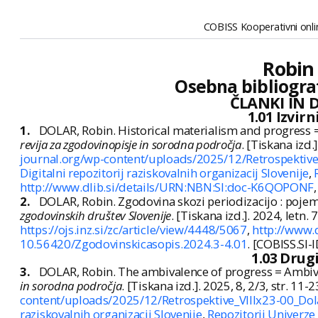
COBISS Kooperativni onlin
Robin 
Osebna bibliogra
ČLANKI IN 
1.01 Izvir
1.
DOLAR, Robin. Historical materialism and progress 
revija za zgodovinopisje in sorodna področja
. [Tiskana izd.
journal.org/wp-content/uploads/2025/12/Retrospektive
Digitalni repozitorij raziskovalnih organizacij Slovenije
,
http://www.dlib.si/details/URN:NBN:SI:doc-K6QOPONF
2.
DOLAR, Robin. Zgodovina skozi periodizacijo : poj
zgodovinskih društev Slovenije
. [Tiskana izd.]. 2024, letn.
https://ojs.inz.si/zc/article/view/4448/5067
,
http://www.
10.56420/Zgodovinskicasopis.2024.3-4.01
. [COBISS.SI-
1.03 Drug
3.
DOLAR, Robin. The ambivalence of progress = Ambi
in sorodna področja
. [Tiskana izd.]. 2025, 8, 2/3, str. 1
content/uploads/2025/12/Retrospektive_VIIIx23-00_Do
raziskovalnih organizacij Slovenije
,
Repozitorij Univerze 