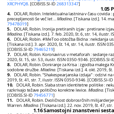
XRCPHYQ8
. [COBISS.SI-ID
268313347
]
1.05 
4.
DOLAR, Robin. Intelektualna lastnina v času covida :
precepljenosti še več let ...
Mladina
. [Tiskana izd.]. 14. m
79478019
]
5.
DOLAR, Robin. Ironija pretiranih izjav : pretirane izj
Mladina
. [Tiskana izd.]. 7. feb. 2020, št. 6, str. 14, ilus
6.
DOLAR, Robin. #MeToo obtožba Bidna : nekdanja usl
[Tiskana izd.]. 3. apr. 2020, št. 14, str. 14, ilustr. ISSN 0
[COBISS.SI-ID
79465219
]
7.
DOLAR, Robin. Koronavirus v metaforah : sedanje ra
2020, št. 15, str. 53, ilustr. ISSN 0350-9346. [COBISS.SI-
8.
DOLAR, Robin. Doniranje za Krisa : zgodba malega Kr
sodobne družbe.
Mladina
. [Tiskana izd.]. 4. okt. 2019, š
9.
DOLAR, Robin. "Shakespearjanska izdaja" : odzivi na 
2019, št. 41, str. 7, ilustr. ISSN 0350-9346. [COBISS.SI-ID
10.
DOLAR, Robin. Slaba stran identitetne politike : n
razkrivajo težave politično korektne levice.
Mladina
. [Tis
[COBISS.SI-ID
79456771
]
11.
DOLAR, Robin. Dvoličnost dobrosrčnih milijarderjev :
Warren.
Mladina
. [Tiskana izd.]. 22. nov. 2019, št. 47, s
1.16 Samostojni znanstveni sesta