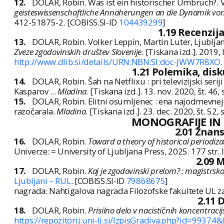
12.
DOLAR, Robin. Was ist ein historischer Umbruch?. V: J
geisteswissenschaftliche Annäherungen an die Dynamik von
412-51875-2. [COBISS.SI-ID
104439299
]
1.19 Recenzija
13.
DOLAR, Robin. Volker Leppin, Martin Luter, Ljubljan
Zveze zgodovinskih društev Slovenije
. [Tiskana izd.]. 2019,
http://www.dlib.si/details/URN:NBN:SI:doc-JWW7R8XO
1.21 Polemika, dis
14.
DOLAR, Robin. Šah na Netflixu : pri televizijski ser
Kasparov ...
Mladina
. [Tiskana izd.]. 13. nov. 2020, št. 46
15.
DOLAR, Robin. Elitni osumljenec : ena najodmevnej
razočarala.
Mladina
. [Tiskana izd.]. 23. dec. 2020, št. 52
MONOGRAFIJE IN
2.01 Znan
16.
DOLAR, Robin.
Toward a theory of historical periodiza
Univerze: = University of Ljubljana Press, 2025. 177 st
2.09 
17.
DOLAR, Robin.
Kaj je zgodovinski prelom? : magistrsko
Ljubljani – RUL
. [COBISS.SI-ID
79868675
]
nagrada: Nahtigalova nagrada Filozofske fakultete UL z
2.11 
18.
DOLAR, Robin.
Prisilno delo v nacističnih koncentracij
https://repozitorij.uni-lj.si/IzpisGradiva.php?id=99374&