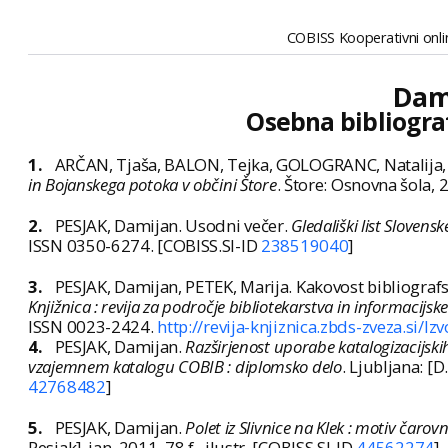
COBISS Kooperativni onlin
Dam
Osebna bibliogra
1.
ARČAN, Tjaša, BALON, Tejka, GOLOGRANC, Natalija, 
in Bojanskega potoka v občini Štore
. Štore: Osnovna šola, 2
2.
PESJAK, Damijan. Usodni večer.
Gledališki list Slovens
ISSN 0350-6274. [COBISS.SI-ID
238519040
]
3.
PESJAK, Damijan, PETEK, Marija. Kakovost bibliografs
Knjižnica : revija za področje bibliotekarstva in informacijsk
ISSN 0023-2424.
http://revija-knjiznica.zbds-zveza.si/I
4.
PESJAK, Damijan.
Razširjenost uporabe katalogizacijskih
vzajemnem katalogu COBIB : diplomsko delo
. Ljubljana: [D
42768482
]
5.
PESJAK, Damijan.
Polet iz Slivnice na Klek : motiv čarov
Pesjak], jan. 2011. 78 f., ilustr. [COBISS.SI-ID
44562274
]