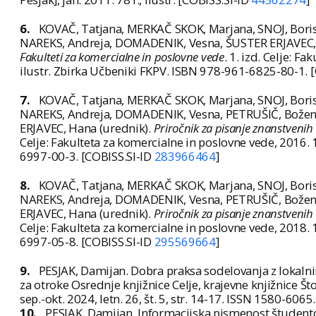
6.
KOVAČ, Tatjana, MERKAČ SKOK, Marjana, SNOJ, Bori
NAREKS, Andreja, DOMADENIK, Vesna, ŠUSTER ERJAVEC,
Fakulteti za komercialne in poslovne vede
. 1. izd. Celje: Fa
ilustr. Zbirka Učbeniki FKPV. ISBN 978-961-6825-80-1. 
7.
KOVAČ, Tatjana, MERKAČ SKOK, Marjana, SNOJ, Bori
NAREKS, Andreja, DOMADENIK, Vesna, PETRUŠIČ, Božena,
ERJAVEC, Hana (urednik).
Priročnik za pisanje znanstvenih 
Celje: Fakulteta za komercialne in poslovne vede, 2016. 10
6997-00-3. [COBISS.SI-ID
283966464
]
8.
KOVAČ, Tatjana, MERKAČ SKOK, Marjana, SNOJ, Bori
NAREKS, Andreja, DOMADENIK, Vesna, PETRUŠIČ, Božena,
ERJAVEC, Hana (urednik).
Priročnik za pisanje znanstvenih 
Celje: Fakulteta za komercialne in poslovne vede, 2018. 10
6997-05-8. [COBISS.SI-ID
295569664
]
9.
PESJAK, Damijan. Dobra praksa sodelovanja z lokalnim
za otroke Osrednje knjižnice Celje, krajevne knjižnice Što
sep.-okt. 2024, letn. 26, št. 5, str. 14-17. ISSN 1580-6065
10.
PESJAK, Damijan. Informacijska pismenost študento