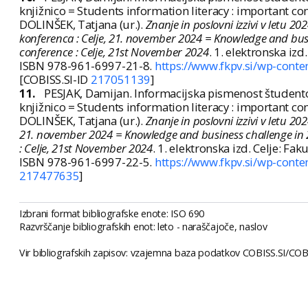
knjižnico = Students information literacy : important c
DOLINŠEK, Tatjana (ur.).
Znanje in poslovni izzivi v letu 
konferenca : Celje, 21. november 2024 = Knowledge and busine
conference : Celje, 21st November 2024
. 1. elektronska izd
ISBN 978-961-6997-21-8.
https://www.fkpv.si/wp-cont
[COBISS.SI-ID
217051139
]
11.
PESJAK, Damijan. Informacijska pismenost študento
knjižnico = Students information literacy : important c
DOLINŠEK, Tatjana (ur.).
Znanje in poslovni izzivi v letu 2
21. november 2024 = Knowledge and business challenge in 20
: Celje, 21st November 2024
. 1. elektronska izd. Celje: Fa
ISBN 978-961-6997-22-5.
https://www.fkpv.si/wp-cont
217477635
]
Izbrani format bibliografske enote: ISO 690
Razvrščanje bibliografskih enot: leto - naraščajoče, naslov
Vir bibliografskih zapisov: vzajemna baza podatkov COBISS.SI/COBIB