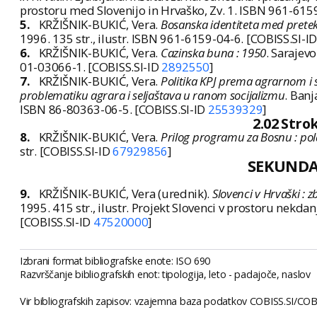
prostoru med Slovenijo in Hrvaško, Zv. 1. ISBN 961-615
5.
KRŽIŠNIK-BUKIĆ, Vera.
Bosanska identiteta med pretek
1996. 135 str., ilustr. ISBN 961-6159-04-6. [COBISS.SI-I
6.
KRŽIŠNIK-BUKIĆ, Vera.
Cazinska buna : 1950
. Sarajevo
01-03066-1. [COBISS.SI-ID
2892550
]
7.
KRŽIŠNIK-BUKIĆ, Vera.
Politika KPJ prema agrarnom i 
problematiku agrara i seljaštava u ranom socijalizmu
. Banj
ISBN 86-80363-06-5. [COBISS.SI-ID
25539329
]
2.02 Str
8.
KRŽIŠNIK-BUKIĆ, Vera.
Prilog programu za Bosnu : pol
str. [COBISS.SI-ID
67929856
]
SEKUND
9.
KRŽIŠNIK-BUKIĆ, Vera (urednik).
Slovenci v Hrvaški : 
1995. 415 str., ilustr. Projekt Slovenci v prostoru nekdan
[COBISS.SI-ID
47520000
]
Izbrani format bibliografske enote: ISO 690
Razvrščanje bibliografskih enot: tipologija, leto - padajoče, naslov
Vir bibliografskih zapisov: vzajemna baza podatkov COBISS.SI/COBIB