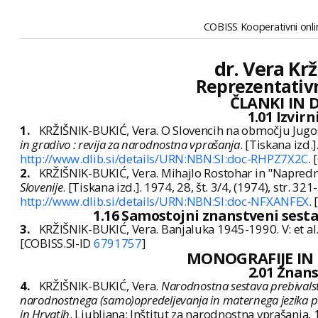
COBISS Kooperativni onlin
dr. Vera Krž
Reprezentativn
ČLANKI IN 
1.01 Izvir
1.
KRŽIŠNIK-BUKIĆ, Vera. O Slovencih na območju Jugosl
in gradivo : revija za narodnostna vprašanja
. [Tiskana izd.
http://www.dlib.si/details/URN:NBN:SI:doc-RHPZ7X2C
.
2.
KRŽIŠNIK-BUKIĆ, Vera. Mihajlo Rostohar in "Napredn
Slovenije
. [Tiskana izd.]. 1974, 28, št. 3/4, (1974), str. 
http://www.dlib.si/details/URN:NBN:SI:doc-NFXANFEX
.
1.16 Samostojni znanstveni sesta
3.
KRŽIŠNIK-BUKIĆ, Vera. Banjaluka 1945-1990. V: et al
[COBISS.SI-ID
6791757
]
MONOGRAFIJE IN
2.01 Znan
4.
KRŽIŠNIK-BUKIĆ, Vera.
Narodnostna sestava prebivalst
narodnostnega (samo)opredeljevanja in maternega jezika p
in Hrvatih
. Ljubljana: Inštitut za narodnostna vprašanja,